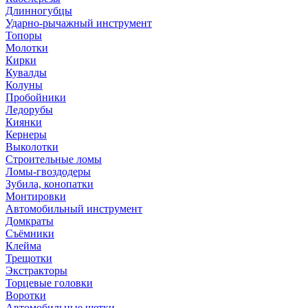
Длинногубцы
Ударно-рычажный инструмент
Топоры
Молотки
Кирки
Кувалды
Колуны
Пробойники
Ледорубы
Киянки
Кернеры
Выколотки
Строительные ломы
Ломы-гвоздодеры
Зубила, конопатки
Монтировки
Автомобильный инструмент
Домкраты
Съёмники
Клейма
Трещотки
Экстракторы
Торцевые головки
Воротки
Автомобильные щетки