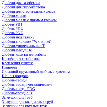
Дюбели для газобетона
Дюбели для гипсокартона
Дюбели для строительных лесов
Дюбели молли
Дюбели молли с прямым крюком
Дюбель PBT
Дюбель PDU
Дюбель PND
Дюбели под стяжку
Дюбели с крюком "Wkret-met"
Дюбели универсальные-Т
Дюбели фасадные
Дюбель-хомуты для кабеля
Крепёж для газобетона
Крепления унитаза
Ниппели
Складной пружинный дюбель с крючком
Шайбы рондоль
Дюбель-гвозди
Дюбель-гвозди металлические
Дюбель-гвоздь PDG
Дюбель-гвоздь SB
Заглушки для труб
Заглушки для квадратных труб
Заглушки для круглых труб