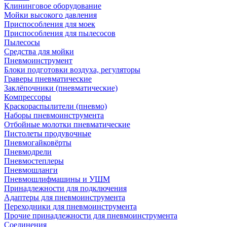
Клининговое оборудование
Мойки высокого давления
Приспособления для моек
Приспособления для пылесосов
Пылесосы
Средства для мойки
Пневмоинструмент
Блоки подготовки воздуха, регуляторы
Граверы пневматические
Заклёпочники (пневматические)
Компрессоры
Краскораспылители (пневмо)
Наборы пневмоинструмента
Отбойные молотки пневматические
Пистолеты продувочные
Пневмогайковёрты
Пневмодрели
Пневмостеплеры
Пневмошланги
Пневмошлифмашины и УШМ
Принадлежности для подключения
Адаптеры для пневмоинструмента
Переходники для пневмоинструмента
Прочие принадлежности для пневмоинструмента
Соединения