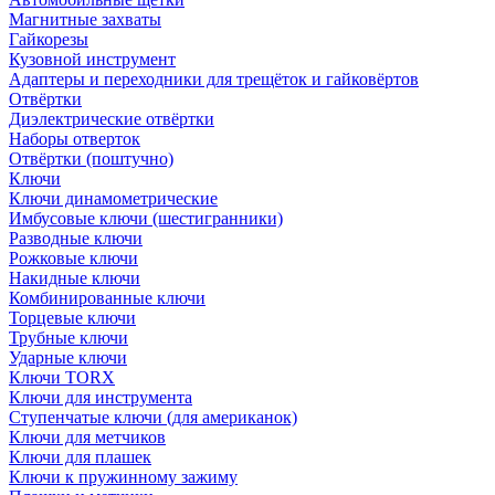
Магнитные захваты
Гайкорезы
Кузовной инструмент
Адаптеры и переходники для трещёток и гайковёртов
Отвёртки
Диэлектрические отвёртки
Наборы отверток
Отвёртки (поштучно)
Ключи
Ключи динамометрические
Имбусовые ключи (шестигранники)
Разводные ключи
Рожковые ключи
Накидные ключи
Комбинированные ключи
Торцевые ключи
Трубные ключи
Ударные ключи
Ключи TORX
Ключи для инструмента
Ступенчатые ключи (для американок)
Ключи для метчиков
Ключи для плашек
Ключи к пружинному зажиму