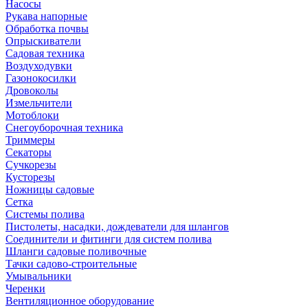
Насосы
Рукава напорные
Обработка почвы
Опрыскиватели
Садовая техника
Воздуходувки
Газонокосилки
Дровоколы
Измельчители
Мотоблоки
Снегоуборочная техника
Триммеры
Секаторы
Сучкорезы
Кусторезы
Ножницы садовые
Сетка
Системы полива
Пистолеты, насадки, дождеватели для шлангов
Соединители и фитинги для систем полива
Шланги садовые поливочные
Тачки садово-строительные
Умывальники
Черенки
Вентиляционное оборудование