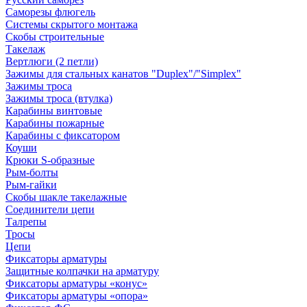
Саморезы флюгель
Системы скрытого монтажа
Скобы строительные
Такелаж
Вертлюги (2 петли)
Зажимы для стальных канатов "Duplex"/"Simplex"
Зажимы троса
Зажимы троса (втулка)
Карабины винтовые
Карабины пожарные
Карабины с фиксатором
Коуши
Крюки S-образные
Рым-болты
Рым-гайки
Скобы шакле такелажные
Соединители цепи
Талрепы
Тросы
Цепи
Фиксаторы арматуры
Защитные колпачки на арматуру
Фиксаторы арматуры «конус»
Фиксаторы арматуры «опора»