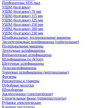
Перфораторы SDS max
УШМ (болгарки)
УШМ (болгарки) 76 мм
УШМ (болгарки) 115 мм
УШМ (болгарки) 125 мм
УШМ (болгарки) 150 мм
УШМ (болгарки) 180 мм
УШМ (болгарки) 230 мм
Шлифовальные, полировальные машины
Эксцентриковые шлифмашины (орбитальные)
Полировальные машины
Ленточные шлифмашины
Вибрационные шлифмашины
Шлифмашины по бетону
Щеточные шлифмашины
Дельташлифмашины
Торцевые шлифмашины (вертикальные)
Фрезеры
Реноваторы и граверы
Отбойные молотки
Штроборезы
Заклёпочники (электрические)
Строительные фены (термопистолеты)
Рубанки электрические
Клеевые пистолеты