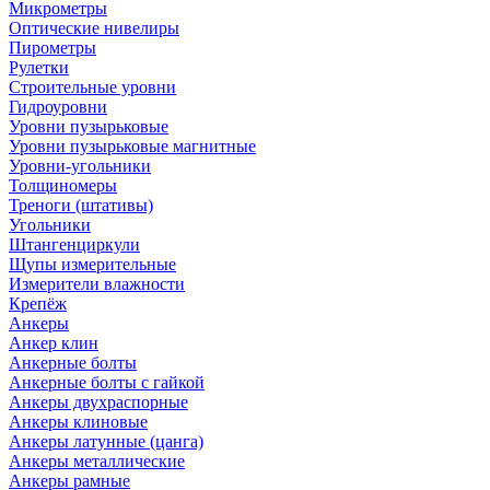
Микрометры
Оптические нивелиры
Пирометры
Рулетки
Строительные уровни
Гидроуровни
Уровни пузырьковые
Уровни пузырьковые магнитные
Уровни-угольники
Толщиномеры
Треноги (штативы)
Угольники
Штангенциркули
Щупы измерительные
Измерители влажности
Крепёж
Анкеры
Анкер клин
Анкерные болты
Анкерные болты с гайкой
Анкеры двухраспорные
Анкеры клиновые
Анкеры латунные (цанга)
Анкеры металлические
Анкеры рамные