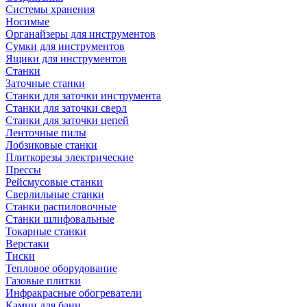
Системы хранения
Носимые
Органайзеры для инструментов
Сумки для инструментов
Ящики для инструментов
Станки
Заточные станки
Станки для заточки инструмента
Станки для заточки сверл
Станки для заточки цепей
Ленточные пилы
Лобзиковые станки
Плиткорезы электрические
Прессы
Рейсмусовые станки
Сверлильные станки
Станки распиловочные
Станки шлифовальные
Токарные станки
Верстаки
Тиски
Тепловое оборудование
Газовые плитки
Инфракрасные обогреватели
Камни для бани