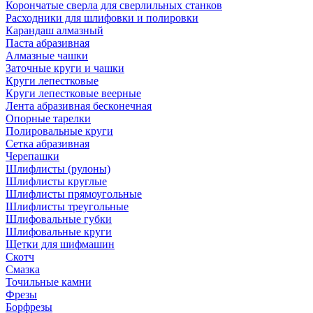
Корончатые сверла для сверлильных станков
Расходники для шлифовки и полировки
Карандаш алмазный
Паста абразивная
Алмазные чашки
Заточные круги и чашки
Круги лепестковые
Круги лепестковые веерные
Лента абразивная бесконечная
Опорные тарелки
Полировальные круги
Сетка абразивная
Черепашки
Шлифлисты (рулоны)
Шлифлисты круглые
Шлифлисты прямоугольные
Шлифлисты треугольные
Шлифовальные губки
Шлифовальные круги
Щетки для шифмашин
Скотч
Смазка
Точильные камни
Фрезы
Борфрезы