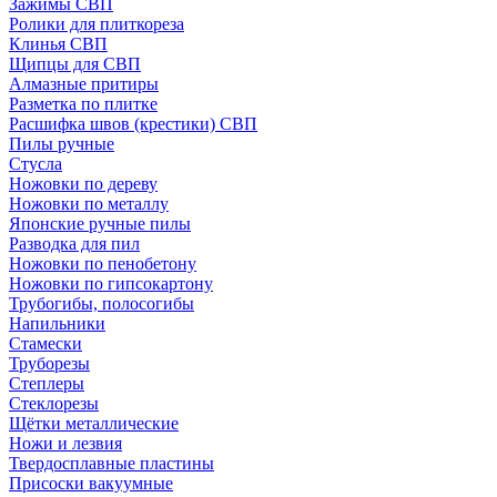
Зажимы СВП
Ролики для плиткореза
Клинья СВП
Щипцы для СВП
Алмазные притиры
Разметка по плитке
Расшифка швов (крестики) СВП
Пилы ручные
Стусла
Ножовки по дереву
Ножовки по металлу
Японские ручные пилы
Разводка для пил
Ножовки по пенобетону
Ножовки по гипсокартону
Трубогибы, полосогибы
Напильники
Стамески
Труборезы
Степлеры
Стеклорезы
Щётки металлические
Ножи и лезвия
Твердосплавные пластины
Присоски вакуумные