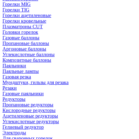
Горелки MIG
Горелки TIG
Горелки ацетиленовые
Горелки кровельные
Плазматроны CUT
Головки горелок
Газовые баллоны
Пропановые баллоны
Аргоновые баллоны
Углекислотные баллоны
Композитные баллоны
Паяльники
Паяльные лампы
Газовая резка
Мундштуки, гильзы для резака
Резаки
Газовые паяльники
Редукторы
Пропановые редукторы
Кислородные редукторы
Ацетиленовые редукторы
Углекислотные редукторы
Гелиевый редуктор
Электроды
Для сварочных горелок