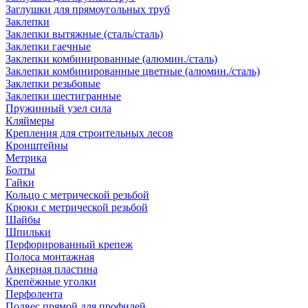
Заглушки для прямоугольных труб
Заклепки
Заклепки вытяжные (сталь/сталь)
Заклепки гаечные
Заклепки комбинированные (алюмин./сталь)
Заклепки комбинированные цветные (алюмин./сталь)
Заклепки резьбовые
Заклепки шестигранные
Пружинный узел сила
Кляймеры
Крепления для строительных лесов
Кронштейны
Метрика
Болты
Гайки
Кольцо с метрической резьбой
Крюки с метрической резьбой
Шайбы
Шпильки
Перфорированный крепеж
Полоса монтажная
Анкерная пластина
Крепёжные уголки
Перфолента
Подвес прямой для профилей