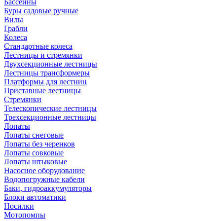
Бассейны
Буры садовые ручные
Вилы
Грабли
Колеса
Стандартные колеса
Лестницы и стремянки
Двухсекционные лестницы
Лестницы трансформеры
Платформы для лестниц
Приставные лестницы
Стремянки
Телескопические лестницы
Трехсекционные лестницы
Лопаты
Лопаты снеговые
Лопаты без черенков
Лопаты совковые
Лопаты штыковые
Насосное оборудование
Водопогружные кабели
Баки, гидроаккумуляторы
Блоки автоматики
Носилки
Мотопомпы