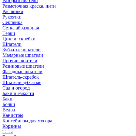
Разбрызгиватели
Разметочная краска, нити
Расшивки
Рукоятки
Серпянка
Сетка абразивная
Тёрки
Цикли, скребки
Шпатели
Зубчатые шпатели
Малярные шпатели
Прочие шпатели
Резиновые шпатели
Фасадные шпатели
Шпатель-скребок
Шпатели зубчатые
Сад и огород
Баки и емкости
Баки
Бочки
Ведра
Канистры
Контейнеры для мусора
Корзины
Тазы