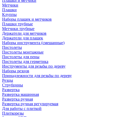
Плашки и метчики
Метчики
Плашки
Клуппы
Наборы плашек и метчиков
Плашки трубные
Метчики трубные
Держатели для метчиков
Держатели для плашек
Наборы инструмента (смешанные)
Пистолеты
Пистолеты монтажные
Пистолеты для пены
Пистолеты для герметика
Инструменты для резьбы по дереву
Наборы резцов
Принадлежности для резьбы по дереву
Резцы
Струбцины
Развертка
Развертка машинная
Развертка ручная
Развертка ручная регулируемая
Для работы с плиткой
Плиткорезы