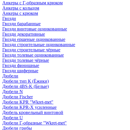
Анкеры с Г-образным крюком
Анкеры с кольцом
Анкеры с крюком
Гвозди
Гвозди барабанные
Гвозди винтовые оцинкованные
Гвозди декоративные
Гвозди ершеные оцинкованные
Гвозди строительные оцинкованные
Гвозди строительные чёрные
Гвозди толевые оцинкованные
Гвозди толевые чёрные
Гвозди финишные
Гвозди шиферные
Дюбели
Дюбели тип К (Ёжики)
Дюбели 4BS-K (Белые)
Дюбели N
Дюбели Fischer
Дюбели KPR "Wkret-met"
Дюбели KPR-Х усиленные
Дюбель кровельный винтовой
Дюбели U
Дюбели Г-образные "Wkret-met"
Дюбели грибы