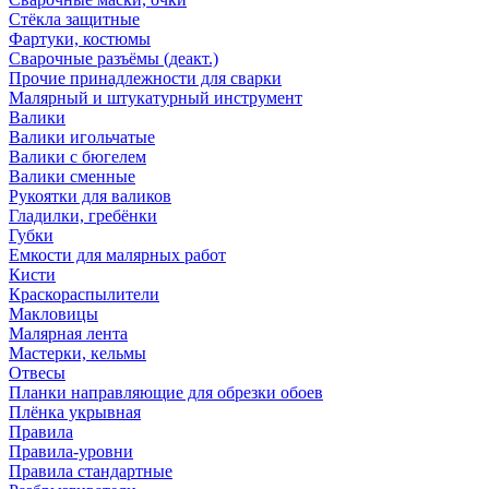
Стёкла защитные
Фартуки, костюмы
Сварочные разъёмы (деакт.)
Прочие принадлежности для сварки
Малярный и штукатурный инструмент
Валики
Валики игольчатые
Валики с бюгелем
Валики сменные
Рукоятки для валиков
Гладилки, гребёнки
Губки
Емкости для малярных работ
Кисти
Краскораспылители
Макловицы
Малярная лента
Мастерки, кельмы
Отвесы
Планки направляющие для обрезки обоев
Плёнка укрывная
Правила
Правила-уровни
Правила стандартные