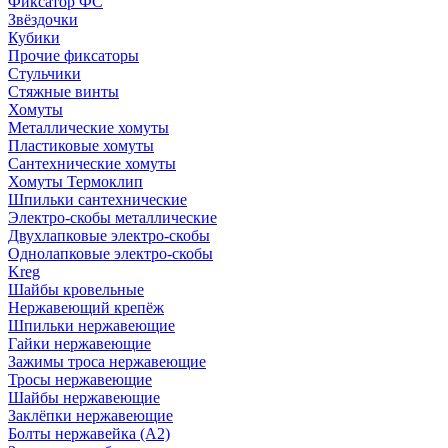
Фиксатор ФС
Звёздочки
Кубики
Прочие фиксаторы
Стульчики
Стяжные винты
Хомуты
Металлические хомуты
Пластиковые хомуты
Сантехнические хомуты
Хомуты Термоклип
Шпильки сантехнические
Электро-скобы металлические
Двухлапковые электро-скобы
Однолапковые электро-скобы
Kreg
Шайбы кровельные
Нержавеющий крепёж
Шпильки нержавеющие
Гайки нержавеющие
Зажимы троса нержавеющие
Тросы нержавеющие
Шайбы нержавеющие
Заклёпки нержавеющие
Болты нержавейка (А2)