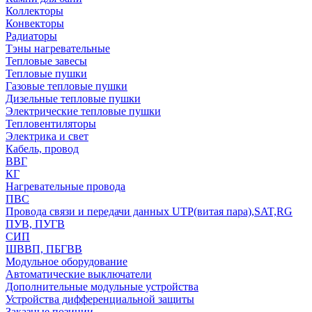
Коллекторы
Конвекторы
Радиаторы
Тэны нагревательные
Тепловые завесы
Тепловые пушки
Газовые тепловые пушки
Дизельные тепловые пушки
Электрические тепловые пушки
Тепловентиляторы
Электрика и свет
Кабель, провод
ВВГ
КГ
Нагревательные провода
ПВС
Провода связи и передачи данных UTP(витая пара),SAT,RG
ПУВ, ПУГВ
СИП
ШВВП, ПБГВВ
Модульное оборудование
Автоматические выключатели
Дополнительные модульные устройства
Устройства дифференциальной защиты
Заказные позиции