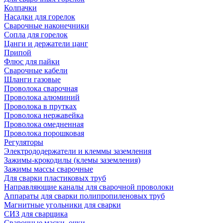
Колпачки
Насадки для горелок
Сварочные наконечники
Сопла для горелок
Цанги и держатели цанг
Припой
Флюс для пайки
Сварочные кабели
Шланги газовые
Проволока сварочная
Проволока алюминий
Проволока в прутках
Проволока нержавейка
Проволока омедненная
Проволока порошковая
Регуляторы
Электрододержатели и клеммы заземления
Зажимы-крокодилы (клемы заземления)
Зажимы массы сварочные
Для сварки пластиковых труб
Направляющие каналы для сварочной проволоки
Аппараты для сварки полипропиленовых труб
Магнитные угольники для сварки
СИЗ для сварщика
Сварочные маски, очки