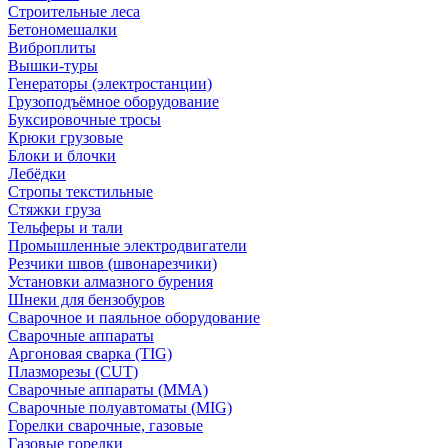
Строительные леса
Бетономешалки
Виброплиты
Вышки-туры
Генераторы (электростанции)
Грузоподъёмное оборудование
Буксировочные тросы
Крюки грузовые
Блоки и блочки
Лебёдки
Стропы текстильные
Стяжки груза
Тельферы и тали
Промышленные электродвигатели
Резчики швов (швонарезчики)
Установки алмазного бурения
Шнеки для бензобуров
Сварочное и паяльное оборудование
Сварочные аппараты
Аргоновая сварка (TIG)
Плазморезы (CUT)
Сварочные аппараты (MMA)
Сварочные полуавтоматы (MIG)
Горелки сварочные, газовые
Газовые горелки