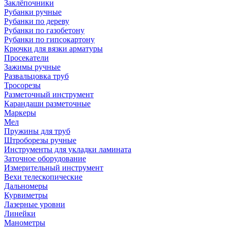
Заклёпочники
Рубанки ручные
Рубанки по дереву
Рубанки по газобетону
Рубанки по гипсокартону
Крючки для вязки арматуры
Просекатели
Зажимы ручные
Развальцовка труб
Тросорезы
Разметочный инструмент
Карандаши разметочные
Маркеры
Мел
Пружины для труб
Штроборезы ручные
Инструменты для укладки ламината
Заточное оборудование
Измерительный инструмент
Вехи телескопические
Дальномеры
Курвиметры
Лазерные уровни
Линейки
Манометры