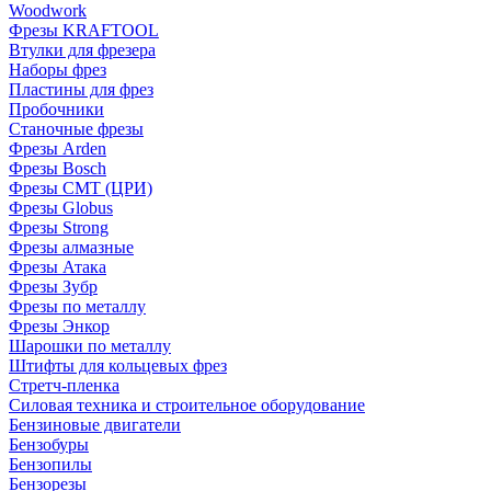
Woodwork
Фрезы KRAFTOOL
Втулки для фрезера
Наборы фрез
Пластины для фрез
Пробочники
Станочные фрезы
Фрезы Arden
Фрезы Bosch
Фрезы CMT (ЦРИ)
Фрезы Globus
Фрезы Strong
Фрезы алмазные
Фрезы Атака
Фрезы Зубр
Фрезы по металлу
Фрезы Энкор
Шарошки по металлу
Штифты для кольцевых фрез
Стретч-пленка
Силовая техника и строительное оборудование
Бензиновые двигатели
Бензобуры
Бензопилы
Бензорезы