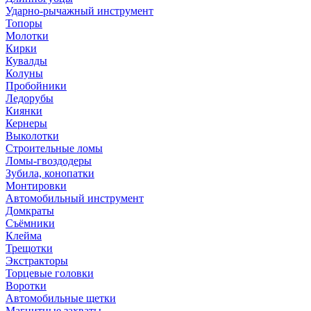
Ударно-рычажный инструмент
Топоры
Молотки
Кирки
Кувалды
Колуны
Пробойники
Ледорубы
Киянки
Кернеры
Выколотки
Строительные ломы
Ломы-гвоздодеры
Зубила, конопатки
Монтировки
Автомобильный инструмент
Домкраты
Съёмники
Клейма
Трещотки
Экстракторы
Торцевые головки
Воротки
Автомобильные щетки
Магнитные захваты