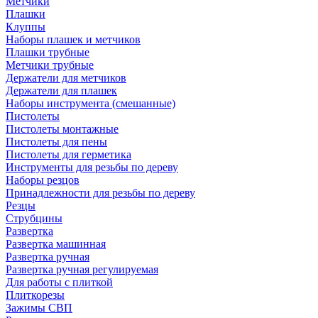
Метчики
Плашки
Клуппы
Наборы плашек и метчиков
Плашки трубные
Метчики трубные
Держатели для метчиков
Держатели для плашек
Наборы инструмента (смешанные)
Пистолеты
Пистолеты монтажные
Пистолеты для пены
Пистолеты для герметика
Инструменты для резьбы по дереву
Наборы резцов
Принадлежности для резьбы по дереву
Резцы
Струбцины
Развертка
Развертка машинная
Развертка ручная
Развертка ручная регулируемая
Для работы с плиткой
Плиткорезы
Зажимы СВП