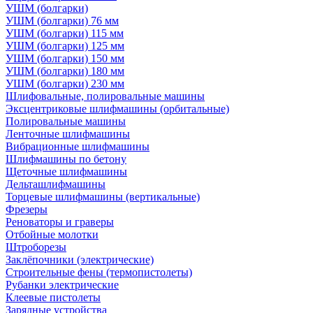
УШМ (болгарки)
УШМ (болгарки) 76 мм
УШМ (болгарки) 115 мм
УШМ (болгарки) 125 мм
УШМ (болгарки) 150 мм
УШМ (болгарки) 180 мм
УШМ (болгарки) 230 мм
Шлифовальные, полировальные машины
Эксцентриковые шлифмашины (орбитальные)
Полировальные машины
Ленточные шлифмашины
Вибрационные шлифмашины
Шлифмашины по бетону
Щеточные шлифмашины
Дельташлифмашины
Торцевые шлифмашины (вертикальные)
Фрезеры
Реноваторы и граверы
Отбойные молотки
Штроборезы
Заклёпочники (электрические)
Строительные фены (термопистолеты)
Рубанки электрические
Клеевые пистолеты
Зарядные устройства