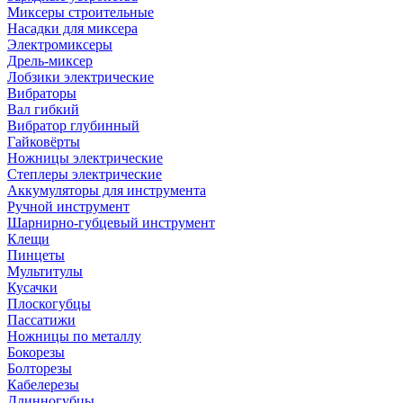
Миксеры строительные
Насадки для миксера
Электромиксеры
Дрель-миксер
Лобзики электрические
Вибраторы
Вал гибкий
Вибратор глубинный
Гайковёрты
Ножницы электрические
Степлеры электрические
Аккумуляторы для инструмента
Ручной инструмент
Шарнирно-губцевый инструмент
Клещи
Пинцеты
Мультитулы
Кусачки
Плоскогубцы
Пассатижи
Ножницы по металлу
Бокорезы
Болторезы
Кабелерезы
Длинногубцы