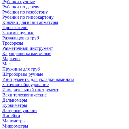
Рубанки ручные
Рубанки по дереву
Рубанки по газобетону
Рубанки по гипсокартону
Крючки для вязки арматуры
Просекатели
Зажимы ручные
Развальцовка труб
Тросорезы
Разметочный инструмент
Карандаши разметочные
Маркеры
Мел
Пружины для труб
Штроборезы ручные
Инструменты для укладки ламината
Заточное оборудование
Измерительный инструмент
Вехи телескопические
Дальномеры
Курвиметры
Лазерные уровни
Линейки
Манометры
Микрометры