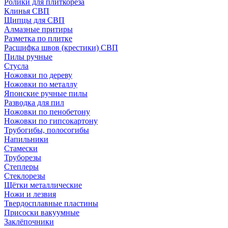
Ролики для плиткореза
Клинья СВП
Щипцы для СВП
Алмазные притиры
Разметка по плитке
Расшифка швов (крестики) СВП
Пилы ручные
Стусла
Ножовки по дереву
Ножовки по металлу
Японские ручные пилы
Разводка для пил
Ножовки по пенобетону
Ножовки по гипсокартону
Трубогибы, полосогибы
Напильники
Стамески
Труборезы
Степлеры
Стеклорезы
Щётки металлические
Ножи и лезвия
Твердосплавные пластины
Присоски вакуумные
Заклёпочники