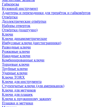
Гайкорезы
Кузовной инструмент
Адаптеры и переходники для трещёток и гайковёртов
Отвёртки
Диэлектрические отвёртки
Наборы отверток
Отвёртки (поштучно)
Ключи
Ключи динамометрические
Имбусовые ключи (шестигранники)
Разводные ключи
Рожковые ключи
Накидные ключи
Комбинированные ключи
Торцевые ключи
Трубные ключи
Ударные ключи
Ключи TORX
Ключи для инструмента
Ступенчатые ключи (для американок)
Ключи для метчиков
Ключи для плашек
Ключи к пружинному зажиму
Плашки и метчики