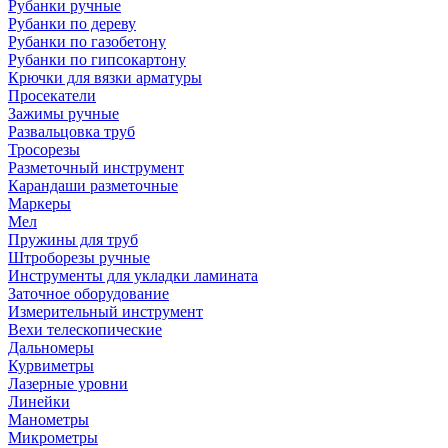
Рубанки ручные
Рубанки по дереву
Рубанки по газобетону
Рубанки по гипсокартону
Крючки для вязки арматуры
Просекатели
Зажимы ручные
Развальцовка труб
Тросорезы
Разметочный инструмент
Карандаши разметочные
Маркеры
Мел
Пружины для труб
Штроборезы ручные
Инструменты для укладки ламината
Заточное оборудование
Измерительный инструмент
Вехи телескопические
Дальномеры
Курвиметры
Лазерные уровни
Линейки
Манометры
Микрометры