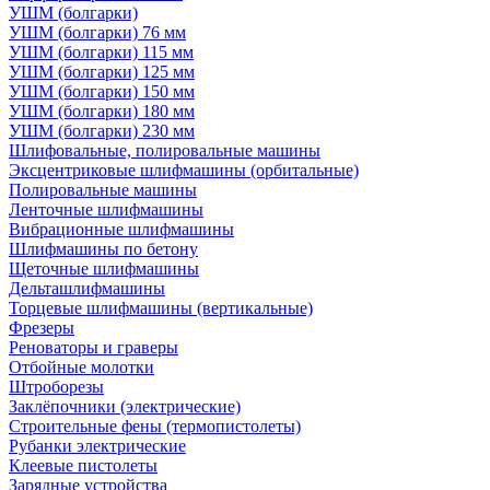
УШМ (болгарки)
УШМ (болгарки) 76 мм
УШМ (болгарки) 115 мм
УШМ (болгарки) 125 мм
УШМ (болгарки) 150 мм
УШМ (болгарки) 180 мм
УШМ (болгарки) 230 мм
Шлифовальные, полировальные машины
Эксцентриковые шлифмашины (орбитальные)
Полировальные машины
Ленточные шлифмашины
Вибрационные шлифмашины
Шлифмашины по бетону
Щеточные шлифмашины
Дельташлифмашины
Торцевые шлифмашины (вертикальные)
Фрезеры
Реноваторы и граверы
Отбойные молотки
Штроборезы
Заклёпочники (электрические)
Строительные фены (термопистолеты)
Рубанки электрические
Клеевые пистолеты
Зарядные устройства