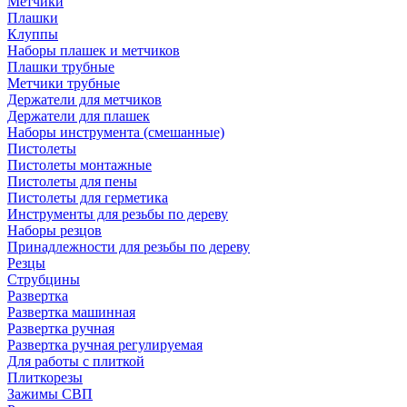
Метчики
Плашки
Клуппы
Наборы плашек и метчиков
Плашки трубные
Метчики трубные
Держатели для метчиков
Держатели для плашек
Наборы инструмента (смешанные)
Пистолеты
Пистолеты монтажные
Пистолеты для пены
Пистолеты для герметика
Инструменты для резьбы по дереву
Наборы резцов
Принадлежности для резьбы по дереву
Резцы
Струбцины
Развертка
Развертка машинная
Развертка ручная
Развертка ручная регулируемая
Для работы с плиткой
Плиткорезы
Зажимы СВП