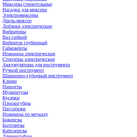
Миксеры строительные
Насадки для миксера
Электромиксеры
Дрель-миксер
Лобзики электрические
Вибраторы
Вал гибкий
Вибратор глубинный
Гайковёрты
Ножницы электрические
Степлеры электрические
Аккумуляторы для инструмента
Ручной инструмент
Шарнирно-губцевый инструмент
Клещи
Пинцеты
Мультитулы
Кусачки
Плоскогубцы
Пассатижи
Ножницы по металлу
Бокорезы
Болторезы
Кабелерезы
Длинногубцы