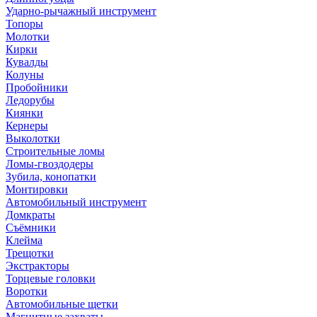
Ударно-рычажный инструмент
Топоры
Молотки
Кирки
Кувалды
Колуны
Пробойники
Ледорубы
Киянки
Кернеры
Выколотки
Строительные ломы
Ломы-гвоздодеры
Зубила, конопатки
Монтировки
Автомобильный инструмент
Домкраты
Съёмники
Клейма
Трещотки
Экстракторы
Торцевые головки
Воротки
Автомобильные щетки
Магнитные захваты