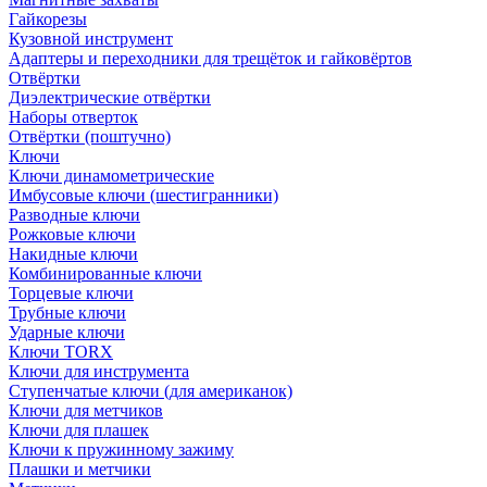
Гайкорезы
Кузовной инструмент
Адаптеры и переходники для трещёток и гайковёртов
Отвёртки
Диэлектрические отвёртки
Наборы отверток
Отвёртки (поштучно)
Ключи
Ключи динамометрические
Имбусовые ключи (шестигранники)
Разводные ключи
Рожковые ключи
Накидные ключи
Комбинированные ключи
Торцевые ключи
Трубные ключи
Ударные ключи
Ключи TORX
Ключи для инструмента
Ступенчатые ключи (для американок)
Ключи для метчиков
Ключи для плашек
Ключи к пружинному зажиму
Плашки и метчики