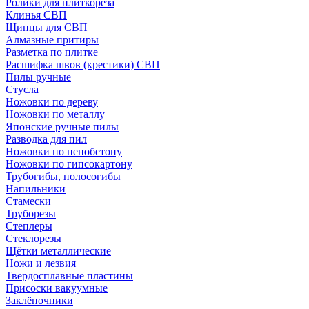
Ролики для плиткореза
Клинья СВП
Щипцы для СВП
Алмазные притиры
Разметка по плитке
Расшифка швов (крестики) СВП
Пилы ручные
Стусла
Ножовки по дереву
Ножовки по металлу
Японские ручные пилы
Разводка для пил
Ножовки по пенобетону
Ножовки по гипсокартону
Трубогибы, полосогибы
Напильники
Стамески
Труборезы
Степлеры
Стеклорезы
Щётки металлические
Ножи и лезвия
Твердосплавные пластины
Присоски вакуумные
Заклёпочники