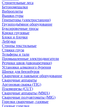
Строительные леса
Бетономешалки
Виброплиты
Вышки-туры
Генераторы (электростанции)
Грузоподъёмное оборудование
Буксировочные тросы
Крюки грузовые
Блоки и блочки
Лебёдки
Стропы текстильные
Стяжки груза
Тельферы и тали
Промышленные электродвигатели
Резчики швов (швонарезчики)
Установки алмазного бурения
Шнеки для бензобуров
Сварочное и паяльное оборудование
Сварочные аппараты
Аргоновая сварка (TIG)
Плазморезы (CUT)
Сварочные аппараты (MMA)
Сварочные полуавтоматы (MIG)
Горелки сварочные, газовые
Газовые горелки