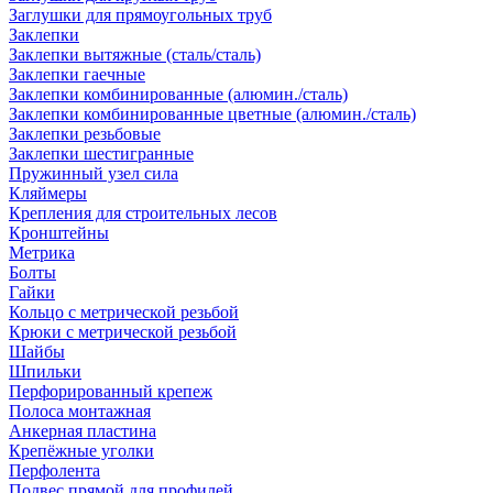
Заглушки для прямоугольных труб
Заклепки
Заклепки вытяжные (сталь/сталь)
Заклепки гаечные
Заклепки комбинированные (алюмин./сталь)
Заклепки комбинированные цветные (алюмин./сталь)
Заклепки резьбовые
Заклепки шестигранные
Пружинный узел сила
Кляймеры
Крепления для строительных лесов
Кронштейны
Метрика
Болты
Гайки
Кольцо с метрической резьбой
Крюки с метрической резьбой
Шайбы
Шпильки
Перфорированный крепеж
Полоса монтажная
Анкерная пластина
Крепёжные уголки
Перфолента
Подвес прямой для профилей