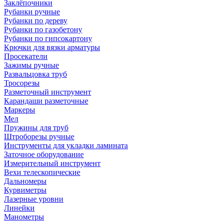
Заклёпочники
Рубанки ручные
Рубанки по дереву
Рубанки по газобетону
Рубанки по гипсокартону
Крючки для вязки арматуры
Просекатели
Зажимы ручные
Развальцовка труб
Тросорезы
Разметочный инструмент
Карандаши разметочные
Маркеры
Мел
Пружины для труб
Штроборезы ручные
Инструменты для укладки ламината
Заточное оборудование
Измерительный инструмент
Вехи телескопические
Дальномеры
Курвиметры
Лазерные уровни
Линейки
Манометры