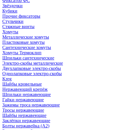
Фиксатор ФС
Звёздочки
Кубики
Прочие фиксаторы
Стульчики
Стяжные винты
Хомуты
Металлические хомуты
Пластиковые хомуты
Сантехнические хомуты
Хомуты Термоклип
Шпильки сантехнические
Электро-скобы металлические
Двухлапковые электро-скобы
Однолапковые электро-скобы
Kreg
Шайбы кровельные
Нержавеющий крепёж
Шпильки нержавеющие
Гайки нержавеющие
Зажимы троса нержавеющие
Тросы нержавеющие
Шайбы нержавеющие
Заклёпки нержавеющие
Болты нержавейка (А2)