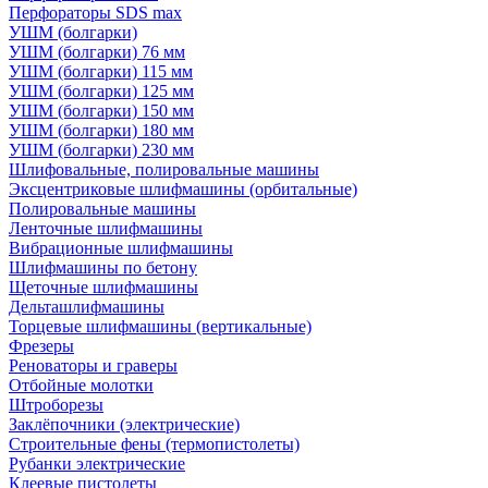
Перфораторы SDS max
УШМ (болгарки)
УШМ (болгарки) 76 мм
УШМ (болгарки) 115 мм
УШМ (болгарки) 125 мм
УШМ (болгарки) 150 мм
УШМ (болгарки) 180 мм
УШМ (болгарки) 230 мм
Шлифовальные, полировальные машины
Эксцентриковые шлифмашины (орбитальные)
Полировальные машины
Ленточные шлифмашины
Вибрационные шлифмашины
Шлифмашины по бетону
Щеточные шлифмашины
Дельташлифмашины
Торцевые шлифмашины (вертикальные)
Фрезеры
Реноваторы и граверы
Отбойные молотки
Штроборезы
Заклёпочники (электрические)
Строительные фены (термопистолеты)
Рубанки электрические
Клеевые пистолеты