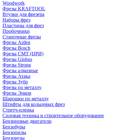
Woodwork
Фрезы KRAFTOOL
Втулки для фрезера
Наборы фрез
Пластины для фрез
Пробочники
Станочные фрезы
Фрезы Arden
Фрезы Bosch
Фрезы CMT (ЦРИ)
Фрезы Globus
Фрезы Strong
Фрезы алмазные
Фрезы Атака
Фрезы Зубр
Фрезы по металлу
Фрезы Энкор
Шарошки по металлу
Штифты для кольцевых фрез
Стретч-пленка
Силовая техника и строительное оборудование
Бензиновые двигатели
Бензобуры
Бензопилы
Бензорезы