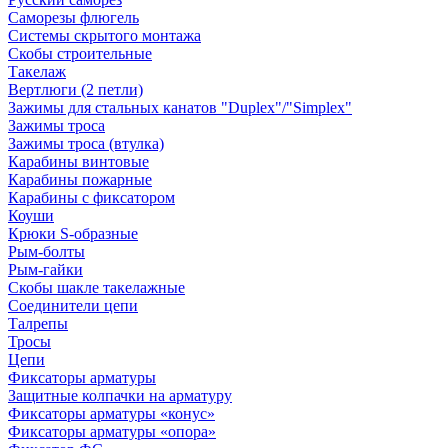
Саморезы флюгель
Системы скрытого монтажа
Скобы строительные
Такелаж
Вертлюги (2 петли)
Зажимы для стальных канатов "Duplex"/"Simplex"
Зажимы троса
Зажимы троса (втулка)
Карабины винтовые
Карабины пожарные
Карабины с фиксатором
Коуши
Крюки S-образные
Рым-болты
Рым-гайки
Скобы шакле такелажные
Соединители цепи
Талрепы
Тросы
Цепи
Фиксаторы арматуры
Защитные колпачки на арматуру
Фиксаторы арматуры «конус»
Фиксаторы арматуры «опора»