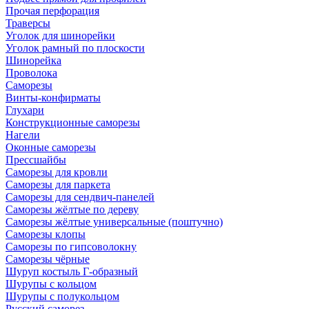
Прочая перфорация
Траверсы
Уголок для шинорейки
Уголок рамный по плоскости
Шинорейка
Проволока
Саморезы
Винты-конфирматы
Глухари
Конструкционные саморезы
Нагели
Оконные саморезы
Прессшайбы
Саморезы для кровли
Саморезы для паркета
Саморезы для сендвич-панелей
Саморезы жёлтые по дереву
Саморезы жёлтые универсальные (поштучно)
Саморезы клопы
Саморезы по гипсоволокну
Саморезы чёрные
Шуруп костыль Г-образный
Шурупы с кольцом
Шурупы с полукольцом
Русский саморез