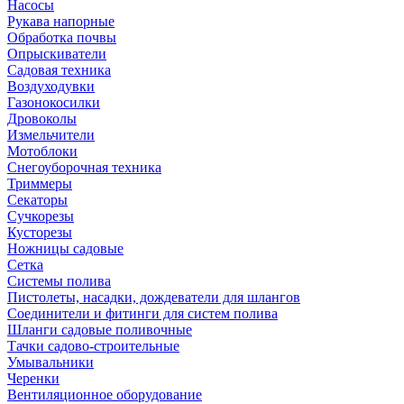
Насосы
Рукава напорные
Обработка почвы
Опрыскиватели
Садовая техника
Воздуходувки
Газонокосилки
Дровоколы
Измельчители
Мотоблоки
Снегоуборочная техника
Триммеры
Секаторы
Сучкорезы
Кусторезы
Ножницы садовые
Сетка
Системы полива
Пистолеты, насадки, дождеватели для шлангов
Соединители и фитинги для систем полива
Шланги садовые поливочные
Тачки садово-строительные
Умывальники
Черенки
Вентиляционное оборудование