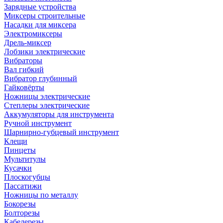
Зарядные устройства
Миксеры строительные
Насадки для миксера
Электромиксеры
Дрель-миксер
Лобзики электрические
Вибраторы
Вал гибкий
Вибратор глубинный
Гайковёрты
Ножницы электрические
Степлеры электрические
Аккумуляторы для инструмента
Ручной инструмент
Шарнирно-губцевый инструмент
Клещи
Пинцеты
Мультитулы
Кусачки
Плоскогубцы
Пассатижи
Ножницы по металлу
Бокорезы
Болторезы
Кабелерезы