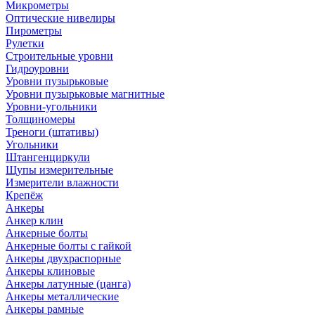
Микрометры
Оптические нивелиры
Пирометры
Рулетки
Строительные уровни
Гидроуровни
Уровни пузырьковые
Уровни пузырьковые магнитные
Уровни-угольники
Толщиномеры
Треноги (штативы)
Угольники
Штангенциркули
Щупы измерительные
Измерители влажности
Крепёж
Анкеры
Анкер клин
Анкерные болты
Анкерные болты с гайкой
Анкеры двухраспорные
Анкеры клиновые
Анкеры латунные (цанга)
Анкеры металлические
Анкеры рамные