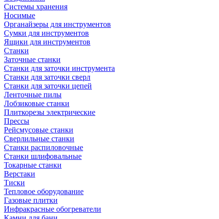
Системы хранения
Носимые
Органайзеры для инструментов
Сумки для инструментов
Ящики для инструментов
Станки
Заточные станки
Станки для заточки инструмента
Станки для заточки сверл
Станки для заточки цепей
Ленточные пилы
Лобзиковые станки
Плиткорезы электрические
Прессы
Рейсмусовые станки
Сверлильные станки
Станки распиловочные
Станки шлифовальные
Токарные станки
Верстаки
Тиски
Тепловое оборудование
Газовые плитки
Инфракрасные обогреватели
Камни для бани