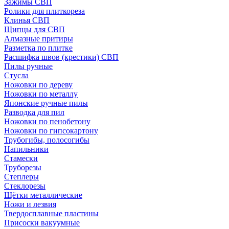
Зажимы СВП
Ролики для плиткореза
Клинья СВП
Щипцы для СВП
Алмазные притиры
Разметка по плитке
Расшифка швов (крестики) СВП
Пилы ручные
Стусла
Ножовки по дереву
Ножовки по металлу
Японские ручные пилы
Разводка для пил
Ножовки по пенобетону
Ножовки по гипсокартону
Трубогибы, полосогибы
Напильники
Стамески
Труборезы
Степлеры
Стеклорезы
Щётки металлические
Ножи и лезвия
Твердосплавные пластины
Присоски вакуумные