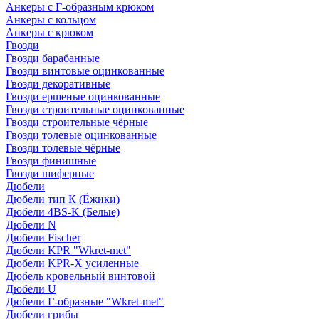
Анкеры с Г-образным крюком
Анкеры с кольцом
Анкеры с крюком
Гвозди
Гвозди барабанные
Гвозди винтовые оцинкованные
Гвозди декоративные
Гвозди ершеные оцинкованные
Гвозди строительные оцинкованные
Гвозди строительные чёрные
Гвозди толевые оцинкованные
Гвозди толевые чёрные
Гвозди финишные
Гвозди шиферные
Дюбели
Дюбели тип К (Ёжики)
Дюбели 4BS-K (Белые)
Дюбели N
Дюбели Fischer
Дюбели KPR "Wkret-met"
Дюбели KPR-Х усиленные
Дюбель кровельный винтовой
Дюбели U
Дюбели Г-образные "Wkret-met"
Дюбели грибы