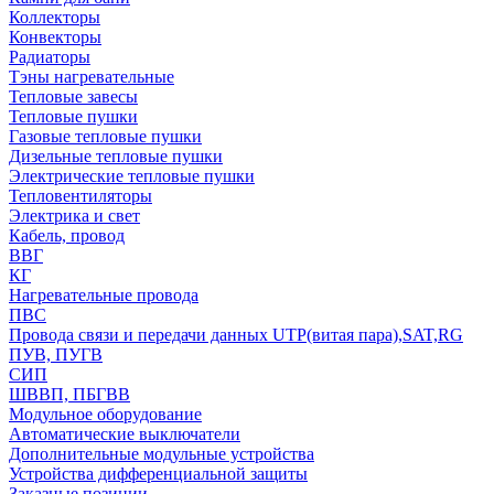
Коллекторы
Конвекторы
Радиаторы
Тэны нагревательные
Тепловые завесы
Тепловые пушки
Газовые тепловые пушки
Дизельные тепловые пушки
Электрические тепловые пушки
Тепловентиляторы
Электрика и свет
Кабель, провод
ВВГ
КГ
Нагревательные провода
ПВС
Провода связи и передачи данных UTP(витая пара),SAT,RG
ПУВ, ПУГВ
СИП
ШВВП, ПБГВВ
Модульное оборудование
Автоматические выключатели
Дополнительные модульные устройства
Устройства дифференциальной защиты
Заказные позиции