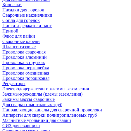
Колпачки
Насадки для горелок
Сварочные наконечники
Сопла для горелок
Цанги и держатели цанг
Припой
Флюс для пайки
Сварочные кабели
Шланги газовые
Проволока сварочная
Проволока алюминий
Проволока в прутках
Проволока нержавейка
Проволока омедненная
Проволока порошковая
Регуляторы
Электрододержатели и клеммы заземления
Зажимы-крокодилы (клемы заземления)
Зажимы массы сварочные
Для сварки пластиковых труб
Направляющие каналы для сварочной проволоки
Аппараты для сварки полипропиленовых труб
Магнитные угольники для сварки
СИЗ для сварщика
Сварочные маски, очки