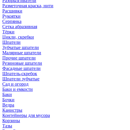
Разбрызгиватели
Разметочная краска, нити
Расшивки
Рукоятки
Серпянка
Сетка абразивная
Тёрки
Цикли, скребки
Шпатели
Зубчатые шпатели
Малярные шпатели
Прочие шпатели
Резиновые шпатели
Фасадные шпатели
Шпатель-скребок
Шпатели зубчатые
Сад и огород
Баки и емкости
Баки
Бочки
Ведра
Канистры
Контейнеры для мусора
Корзины
Тазы