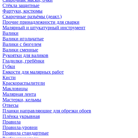
Стёкла защитные
Фартуки, костюмы
Сварочные разъёмы (деакт.)
Прочие принадлежности для сварки
Малярный и штукатурный инструмент
Валики
Валики игольчатые
Валики с бюгелем
Валики сменные
Рукоятки для валиков
Гладилки, гребёнки
Губки
Емкости для малярных работ
Кисти
Краскораспылители
Макловицы
Малярная лента
Мастерки, кельмы
Отвесы
Планки направляющие для обрезки обоев
Плёнка укрывная
Правила
Правила-уровни
Правила стандартные