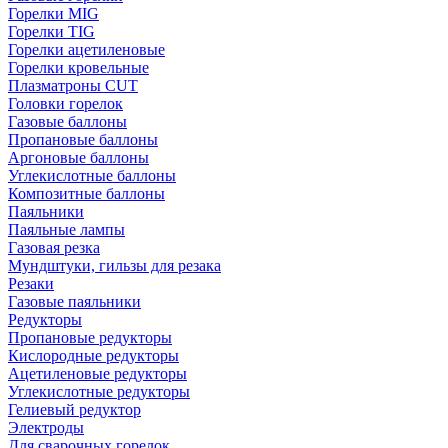
Горелки MIG
Горелки TIG
Горелки ацетиленовые
Горелки кровельные
Плазматроны CUT
Головки горелок
Газовые баллоны
Пропановые баллоны
Аргоновые баллоны
Углекислотные баллоны
Композитные баллоны
Паяльники
Паяльные лампы
Газовая резка
Мундштуки, гильзы для резака
Резаки
Газовые паяльники
Редукторы
Пропановые редукторы
Кислородные редукторы
Ацетиленовые редукторы
Углекислотные редукторы
Гелиевый редуктор
Электроды
Для сварочных горелок