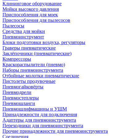
Клининговое оборудование
Мойки высокого давления
Приспособления для моек
Приспособления для пылесосов
Пылесосы
Средства для мойки
Пневмоинструмент
Блоки подготовки воздуха, регуляторы
Граверы пневматические
Заклёпочники (пневматические)
Компрессоры
Краскораспылители (пневмо)
Наборы пневмоинструмента
Отбойные молотки пневматические
Пистолеты продувочные
Пневмогайковёрты
Пневмодрели
Пневмостеплеры
Пневмошланги
Пневмошлифмашины и УШМ
Принадлежности для подключения
Адаптеры для пневмоинструмента
Переходники для пневмоинструмента
Прочие принадлежности для пневмоинструмента
Соединения