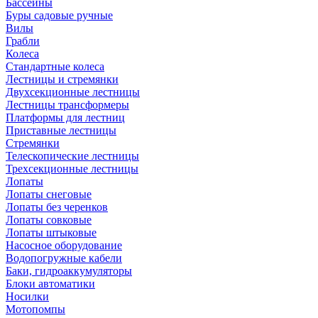
Бассейны
Буры садовые ручные
Вилы
Грабли
Колеса
Стандартные колеса
Лестницы и стремянки
Двухсекционные лестницы
Лестницы трансформеры
Платформы для лестниц
Приставные лестницы
Стремянки
Телескопические лестницы
Трехсекционные лестницы
Лопаты
Лопаты снеговые
Лопаты без черенков
Лопаты совковые
Лопаты штыковые
Насосное оборудование
Водопогружные кабели
Баки, гидроаккумуляторы
Блоки автоматики
Носилки
Мотопомпы