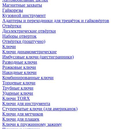
Магнитные захваты
Гайкорезы
Кузовной инструмент
Адаптеры и переходники для трещёток и гайковёртов
Отвёртки
Диэлектрические отвёртки
Наборы отверток
Отвёртки (поштучно)
Ключи
Ключи динамометрические
Имбусовые ключи (шестигранники)
Разводные ключи
Рожковые ключи
Накидные ключи
Комбинированные ключи
Торцевые ключи
Трубные ключи
Ударные ключи
Ключи TORX
Ключи для инструмента
Ступенчатые ключи (для американок)
Ключи для метчиков
Ключи для плашек
Ключи к пружинному зажиму