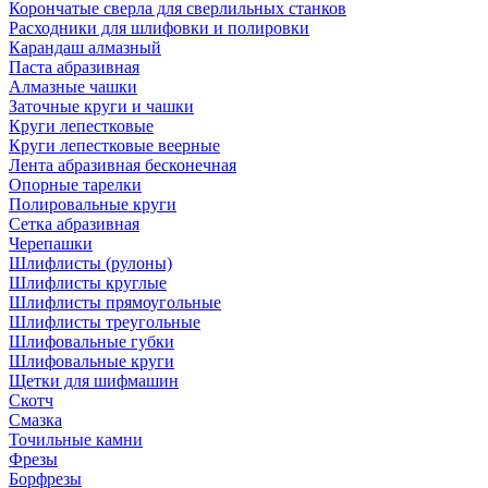
Корончатые сверла для сверлильных станков
Расходники для шлифовки и полировки
Карандаш алмазный
Паста абразивная
Алмазные чашки
Заточные круги и чашки
Круги лепестковые
Круги лепестковые веерные
Лента абразивная бесконечная
Опорные тарелки
Полировальные круги
Сетка абразивная
Черепашки
Шлифлисты (рулоны)
Шлифлисты круглые
Шлифлисты прямоугольные
Шлифлисты треугольные
Шлифовальные губки
Шлифовальные круги
Щетки для шифмашин
Скотч
Смазка
Точильные камни
Фрезы
Борфрезы