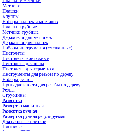
Плашки и метчики
Метчики
Плашки
Клуппы
Наборы плашек и метчиков
Плашки трубные
Метчики трубные
Держатели для метчиков
Держатели для плашек
Наборы инструмента (смешанные)
Пистолеты
Пистолеты монтажные
Пистолеты для пены
Пистолеты для герметика
Инструменты для резьбы по дереву
Наборы резцов
Принадлежности для резьбы по дереву
Резцы
Струбцины
Развертка
Развертка машинная
Развертка ручная
Развертка ручная регулируемая
Для работы с плиткой
Плиткорезы