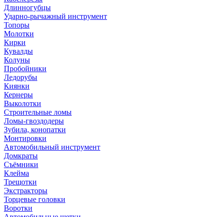
Длинногубцы
Ударно-рычажный инструмент
Топоры
Молотки
Кирки
Кувалды
Колуны
Пробойники
Ледорубы
Киянки
Кернеры
Выколотки
Строительные ломы
Ломы-гвоздодеры
Зубила, конопатки
Монтировки
Автомобильный инструмент
Домкраты
Съёмники
Клейма
Трещотки
Экстракторы
Торцевые головки
Воротки
Автомобильные щетки