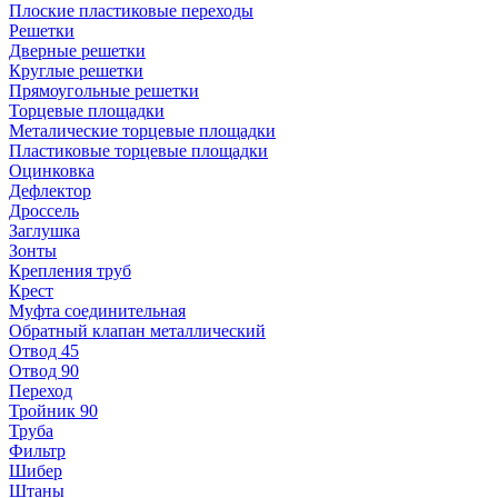
Плоские пластиковые переходы
Решетки
Дверные решетки
Круглые решетки
Прямоугольные решетки
Торцевые площадки
Металические торцевые площадки
Пластиковые торцевые площадки
Оцинковка
Дефлектор
Дроссель
Заглушка
Зонты
Крепления труб
Крест
Муфта соединительная
Обратный клапан металлический
Отвод 45
Отвод 90
Переход
Тройник 90
Труба
Фильтр
Шибер
Штаны