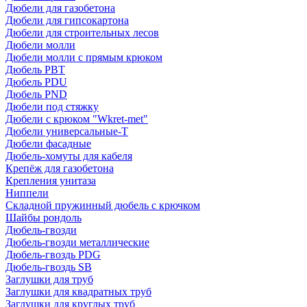
Дюбели для газобетона
Дюбели для гипсокартона
Дюбели для строительных лесов
Дюбели молли
Дюбели молли с прямым крюком
Дюбель PBT
Дюбель PDU
Дюбель PND
Дюбели под стяжку
Дюбели с крюком "Wkret-met"
Дюбели универсальные-Т
Дюбели фасадные
Дюбель-хомуты для кабеля
Крепёж для газобетона
Крепления унитаза
Ниппели
Складной пружинный дюбель с крючком
Шайбы рондоль
Дюбель-гвозди
Дюбель-гвозди металлические
Дюбель-гвоздь PDG
Дюбель-гвоздь SB
Заглушки для труб
Заглушки для квадратных труб
Заглушки для круглых труб