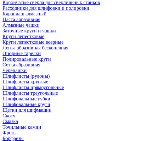
Корончатые сверла для сверлильных станков
Расходники для шлифовки и полировки
Карандаш алмазный
Паста абразивная
Алмазные чашки
Заточные круги и чашки
Круги лепестковые
Круги лепестковые веерные
Лента абразивная бесконечная
Опорные тарелки
Полировальные круги
Сетка абразивная
Черепашки
Шлифлисты (рулоны)
Шлифлисты круглые
Шлифлисты прямоугольные
Шлифлисты треугольные
Шлифовальные губки
Шлифовальные круги
Щетки для шифмашин
Скотч
Смазка
Точильные камни
Фрезы
Борфрезы