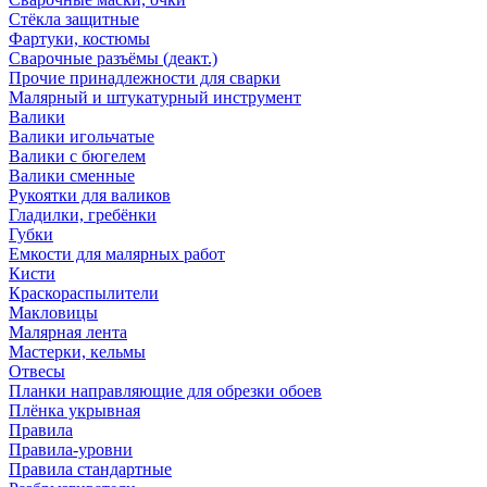
Стёкла защитные
Фартуки, костюмы
Сварочные разъёмы (деакт.)
Прочие принадлежности для сварки
Малярный и штукатурный инструмент
Валики
Валики игольчатые
Валики с бюгелем
Валики сменные
Рукоятки для валиков
Гладилки, гребёнки
Губки
Емкости для малярных работ
Кисти
Краскораспылители
Макловицы
Малярная лента
Мастерки, кельмы
Отвесы
Планки направляющие для обрезки обоев
Плёнка укрывная
Правила
Правила-уровни
Правила стандартные