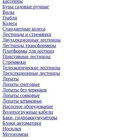
Бассейны
Буры садовые ручные
Вилы
Грабли
Колеса
Стандартные колеса
Лестницы и стремянки
Двухсекционные лестницы
Лестницы трансформеры
Платформы для лестниц
Приставные лестницы
Стремянки
Телескопические лестницы
Трехсекционные лестницы
Лопаты
Лопаты снеговые
Лопаты без черенков
Лопаты совковые
Лопаты штыковые
Насосное оборудование
Водопогружные кабели
Баки, гидроаккумуляторы
Блоки автоматики
Носилки
Мотопомпы