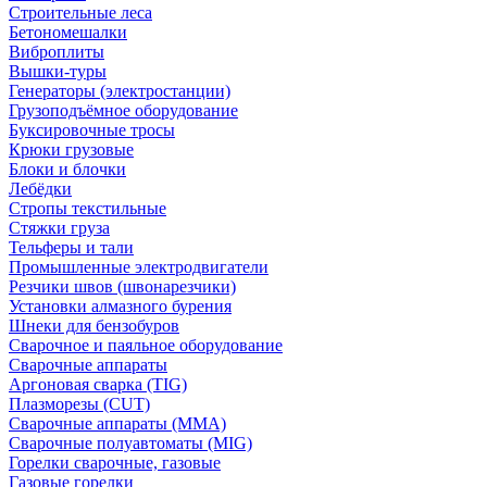
Строительные леса
Бетономешалки
Виброплиты
Вышки-туры
Генераторы (электростанции)
Грузоподъёмное оборудование
Буксировочные тросы
Крюки грузовые
Блоки и блочки
Лебёдки
Стропы текстильные
Стяжки груза
Тельферы и тали
Промышленные электродвигатели
Резчики швов (швонарезчики)
Установки алмазного бурения
Шнеки для бензобуров
Сварочное и паяльное оборудование
Сварочные аппараты
Аргоновая сварка (TIG)
Плазморезы (CUT)
Сварочные аппараты (MMA)
Сварочные полуавтоматы (MIG)
Горелки сварочные, газовые
Газовые горелки