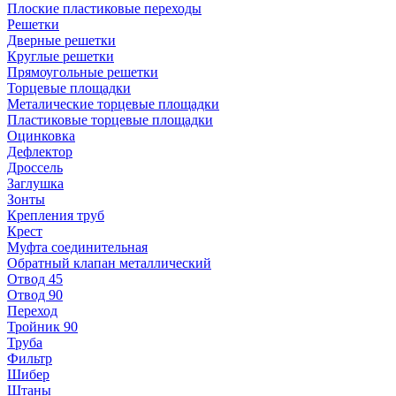
Плоские пластиковые переходы
Решетки
Дверные решетки
Круглые решетки
Прямоугольные решетки
Торцевые площадки
Металические торцевые площадки
Пластиковые торцевые площадки
Оцинковка
Дефлектор
Дроссель
Заглушка
Зонты
Крепления труб
Крест
Муфта соединительная
Обратный клапан металлический
Отвод 45
Отвод 90
Переход
Тройник 90
Труба
Фильтр
Шибер
Штаны