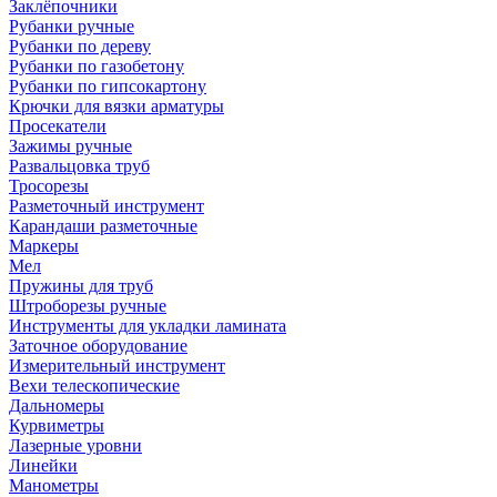
Заклёпочники
Рубанки ручные
Рубанки по дереву
Рубанки по газобетону
Рубанки по гипсокартону
Крючки для вязки арматуры
Просекатели
Зажимы ручные
Развальцовка труб
Тросорезы
Разметочный инструмент
Карандаши разметочные
Маркеры
Мел
Пружины для труб
Штроборезы ручные
Инструменты для укладки ламината
Заточное оборудование
Измерительный инструмент
Вехи телескопические
Дальномеры
Курвиметры
Лазерные уровни
Линейки
Манометры