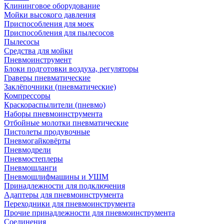
Клининговое оборудование
Мойки высокого давления
Приспособления для моек
Приспособления для пылесосов
Пылесосы
Средства для мойки
Пневмоинструмент
Блоки подготовки воздуха, регуляторы
Граверы пневматические
Заклёпочники (пневматические)
Компрессоры
Краскораспылители (пневмо)
Наборы пневмоинструмента
Отбойные молотки пневматические
Пистолеты продувочные
Пневмогайковёрты
Пневмодрели
Пневмостеплеры
Пневмошланги
Пневмошлифмашины и УШМ
Принадлежности для подключения
Адаптеры для пневмоинструмента
Переходники для пневмоинструмента
Прочие принадлежности для пневмоинструмента
Соединения