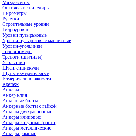
Микрометры
Оптические нивелиры
Пирометры
Рулетки
Строительные уровни
Гидроуровни
Уровни пузырьковые
Уровни пузырьковые магнитные
Уровни-угольники
Толщиномеры
Треноги (штативы)
Угольники
Штангенциркули
Щупы измерительные
Измерители влажности
Крепёж
Анкеры
Анкер клин
Анкерные болты
Анкерные болты с гайкой
Анкеры двухраспорные
Анкеры клиновые
Анкеры латунные (цанга)
Анкеры металлические
Анкеры рамные