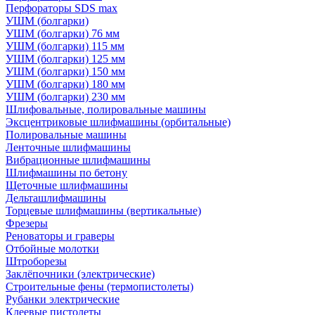
Перфораторы SDS max
УШМ (болгарки)
УШМ (болгарки) 76 мм
УШМ (болгарки) 115 мм
УШМ (болгарки) 125 мм
УШМ (болгарки) 150 мм
УШМ (болгарки) 180 мм
УШМ (болгарки) 230 мм
Шлифовальные, полировальные машины
Эксцентриковые шлифмашины (орбитальные)
Полировальные машины
Ленточные шлифмашины
Вибрационные шлифмашины
Шлифмашины по бетону
Щеточные шлифмашины
Дельташлифмашины
Торцевые шлифмашины (вертикальные)
Фрезеры
Реноваторы и граверы
Отбойные молотки
Штроборезы
Заклёпочники (электрические)
Строительные фены (термопистолеты)
Рубанки электрические
Клеевые пистолеты