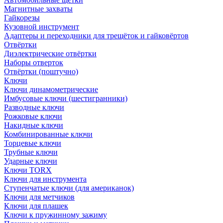
Магнитные захваты
Гайкорезы
Кузовной инструмент
Адаптеры и переходники для трещёток и гайковёртов
Отвёртки
Диэлектрические отвёртки
Наборы отверток
Отвёртки (поштучно)
Ключи
Ключи динамометрические
Имбусовые ключи (шестигранники)
Разводные ключи
Рожковые ключи
Накидные ключи
Комбинированные ключи
Торцевые ключи
Трубные ключи
Ударные ключи
Ключи TORX
Ключи для инструмента
Ступенчатые ключи (для американок)
Ключи для метчиков
Ключи для плашек
Ключи к пружинному зажиму