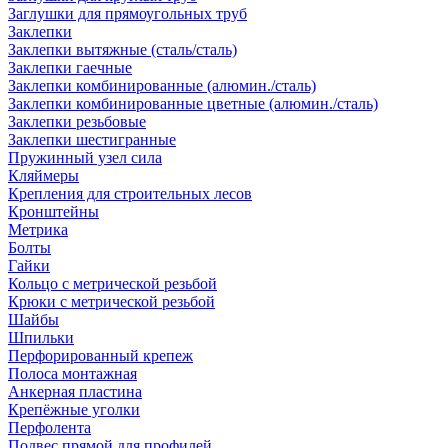
Заглушки для прямоугольных труб
Заклепки
Заклепки вытяжные (сталь/сталь)
Заклепки гаечные
Заклепки комбинированные (алюмин./сталь)
Заклепки комбинированные цветные (алюмин./сталь)
Заклепки резьбовые
Заклепки шестигранные
Пружинный узел сила
Кляймеры
Крепления для строительных лесов
Кронштейны
Метрика
Болты
Гайки
Кольцо с метрической резьбой
Крюки с метрической резьбой
Шайбы
Шпильки
Перфорированный крепеж
Полоса монтажная
Анкерная пластина
Крепёжные уголки
Перфолента
Подвес прямой для профилей