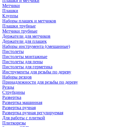
Плашки и метчики
Метчики
Плашки
Клуппы
Наборы плашек и метчиков
Плашки трубные
Метчики трубные
Держатели для метчиков
Держатели для плашек
Наборы инструмента (смешанные)
Пистолеты
Пистолеты монтажные
Пистолеты для пены
Пистолеты для герметика
Инструменты для резьбы по дереву
Наборы резцов
Принадлежности для резьбы по дереву
Резцы
Струбцины
Развертка
Развертка машинная
Развертка ручная
Развертка ручная регулируемая
Для работы с плиткой
Плиткорезы