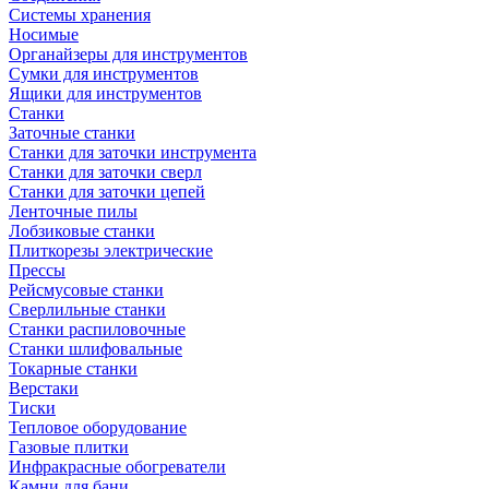
Системы хранения
Носимые
Органайзеры для инструментов
Сумки для инструментов
Ящики для инструментов
Станки
Заточные станки
Станки для заточки инструмента
Станки для заточки сверл
Станки для заточки цепей
Ленточные пилы
Лобзиковые станки
Плиткорезы электрические
Прессы
Рейсмусовые станки
Сверлильные станки
Станки распиловочные
Станки шлифовальные
Токарные станки
Верстаки
Тиски
Тепловое оборудование
Газовые плитки
Инфракрасные обогреватели
Камни для бани