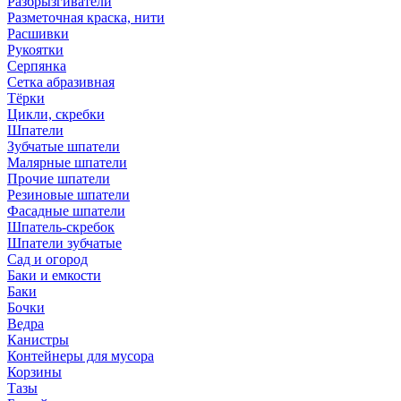
Разбрызгиватели
Разметочная краска, нити
Расшивки
Рукоятки
Серпянка
Сетка абразивная
Тёрки
Цикли, скребки
Шпатели
Зубчатые шпатели
Малярные шпатели
Прочие шпатели
Резиновые шпатели
Фасадные шпатели
Шпатель-скребок
Шпатели зубчатые
Сад и огород
Баки и емкости
Баки
Бочки
Ведра
Канистры
Контейнеры для мусора
Корзины
Тазы