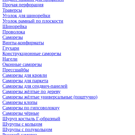
Прочая перфорация
Траверсы
Уголок для шинорейки
Уголок рамный по плоскости
Шинорейка
Проволока
Саморезы
Винты-конфирматы
Глухари
Конструкционные саморезы
Нагели
Оконные саморезы
Прессшайбы
Саморезы для кровли
Саморезы для паркета
Саморезы для сендвич-панелей
Саморезы жёлтые по дереву
Саморезы жёлтые универсальные (поштучно)
Саморезы клопы
Саморезы по гипсоволокну
Саморезы чёрные
Шуруп костыль Г-образный
Шурупы с кольцом
Шурупы с полукольцом
Русский саморез