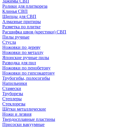
Зажимы СВП
Ролики для плиткореза
Клинья СВП
Щипцы для СВП
Алмазные притиры
Разметка по плитке
Расшифка швов (крестики) СВП
Пилы ручные
Стусла
Ножовки по дереву
Ножовки по металлу
Японские ручные пилы
Разводка для пил
Ножовки по пенобетону
Ножовки по гипсокартону
Трубогибы, полосогибы
Напильники
Стамески
Труборезы
Степлеры
Стеклорезы
Щётки металлические
Ножи и лезвия
Твердосплавные пластины
Присоски вакуумные