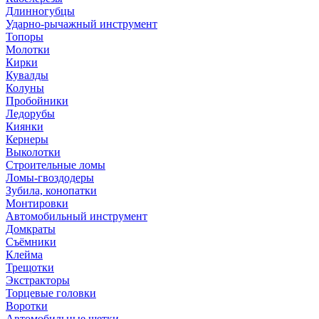
Длинногубцы
Ударно-рычажный инструмент
Топоры
Молотки
Кирки
Кувалды
Колуны
Пробойники
Ледорубы
Киянки
Кернеры
Выколотки
Строительные ломы
Ломы-гвоздодеры
Зубила, конопатки
Монтировки
Автомобильный инструмент
Домкраты
Съёмники
Клейма
Трещотки
Экстракторы
Торцевые головки
Воротки
Автомобильные щетки