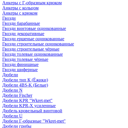
Анкеры с Г-образным крюком
Анкеры с кольцом
Анкеры с крюком
Гвозди
Гвозди барабанные
Гвозди винтовые оцинкованные
Гвозди декоративные
Гвозди ершеные оцинкованные
Гвозди строительные оцинкованные
Гвозди строительные чёрные
Гвозди толевые оцинкованные
Гвозди толевые чёрные
Гвозди финишные
Гвозди шиферные
Дюбели
Дюбели тип К (Ёжики)
Дюбели 4BS-K (Белые)
Дюбели N
Дюбели Fischer
Дюбели KPR "Wkret-met"
Дюбели KPR-Х усиленные
Дюбель кровельный винтовой
Дюбели U
Дюбели Г-образные "Wkret-met"
Дюбели грибы