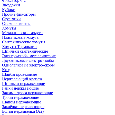
Фиксатор ФС
Звёздочки
Кубики
Прочие фиксаторы
Стульчики
Стяжные винты
Хомуты
Металлические хомуты
Пластиковые хомуты
Сантехнические хомуты
Хомуты Термоклип
Шпильки сантехнические
Электро-скобы металлические
Двухлапковые электро-скобы
Однолапковые электро-скобы
Kreg
Шайбы кровельные
Нержавеющий крепёж
Шпильки нержавеющие
Гайки нержавеющие
Зажимы троса нержавеющие
Тросы нержавеющие
Шайбы нержавеющие
Заклёпки нержавеющие
Болты нержавейка (А2)