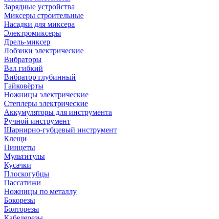
Зарядные устройства
Миксеры строительные
Насадки для миксера
Электромиксеры
Дрель-миксер
Лобзики электрические
Вибраторы
Вал гибкий
Вибратор глубинный
Гайковёрты
Ножницы электрические
Степлеры электрические
Аккумуляторы для инструмента
Ручной инструмент
Шарнирно-губцевый инструмент
Клещи
Пинцеты
Мультитулы
Кусачки
Плоскогубцы
Пассатижи
Ножницы по металлу
Бокорезы
Болторезы
Кабелерезы