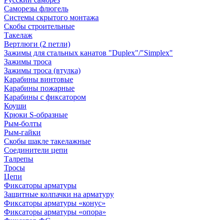
Саморезы флюгель
Системы скрытого монтажа
Скобы строительные
Такелаж
Вертлюги (2 петли)
Зажимы для стальных канатов "Duplex"/"Simplex"
Зажимы троса
Зажимы троса (втулка)
Карабины винтовые
Карабины пожарные
Карабины с фиксатором
Коуши
Крюки S-образные
Рым-болты
Рым-гайки
Скобы шакле такелажные
Соединители цепи
Талрепы
Тросы
Цепи
Фиксаторы арматуры
Защитные колпачки на арматуру
Фиксаторы арматуры «конус»
Фиксаторы арматуры «опора»