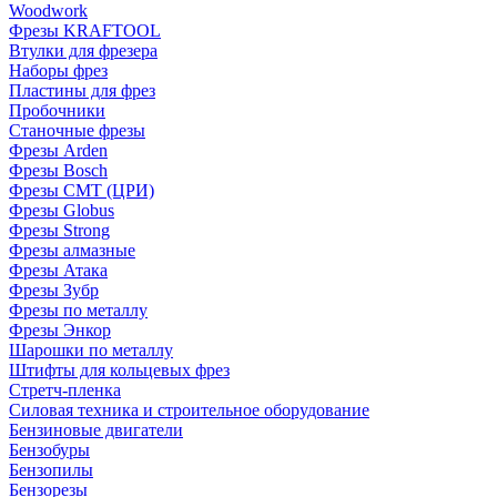
Woodwork
Фрезы KRAFTOOL
Втулки для фрезера
Наборы фрез
Пластины для фрез
Пробочники
Станочные фрезы
Фрезы Arden
Фрезы Bosch
Фрезы CMT (ЦРИ)
Фрезы Globus
Фрезы Strong
Фрезы алмазные
Фрезы Атака
Фрезы Зубр
Фрезы по металлу
Фрезы Энкор
Шарошки по металлу
Штифты для кольцевых фрез
Стретч-пленка
Силовая техника и строительное оборудование
Бензиновые двигатели
Бензобуры
Бензопилы
Бензорезы