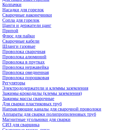
Колпачки
Насадки для горелок
Сварочные наконечники
Сопла для горелок
Цанги и держатели цанг
Припой
Флюс для пайки
Сварочные кабели
Шланги газовые
Проволока сварочная
Проволока алюминий
Проволока в прутках
Проволока нержавейка
Проволока омедненная
Проволока порошковая
Регуляторы
Электрододержатели и клеммы заземления
Зажимы-крокодилы (клемы заземления)
Зажимы массы сварочные
Для сварки пластиковых труб
Направляющие каналы для сварочной проволоки
Аппараты для сварки полипропиленовых труб
Магнитные угольники для сварки
СИЗ для сварщика
Сварочные маски, очки