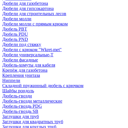
Дюбели для газобетона
Дюбели для гипсокартона
Дюбели для строительных лесов
Дюбели молли
Дюбели молли с прямым крюком
Дюбель PBT
Дюбель PDU
Дюбель PND
Дюбели под стяжку
Дюбели с крюком "Wkret-met"
Дюбели универсальные-Т
Дюбели фасадные
Дюбель-хомуты для кабеля
Крепёж для газобетона
Крепления унитаза
Ниппели
Складной пружинный дюбель с крючком
Шайбы рондоль
Дюбель-гвозди
Дюбель-гвозди металлические
Дюбель-гвоздь PDG
Дюбель-гвоздь SB
Заглушки для труб
Заглушки для квадратных труб
Заглушки для круглых труб