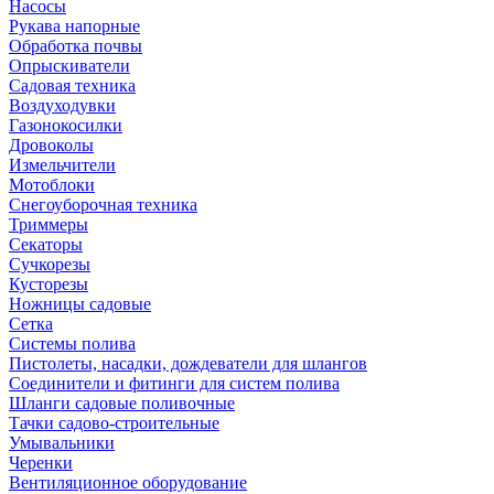
Насосы
Рукава напорные
Обработка почвы
Опрыскиватели
Садовая техника
Воздуходувки
Газонокосилки
Дровоколы
Измельчители
Мотоблоки
Снегоуборочная техника
Триммеры
Секаторы
Сучкорезы
Кусторезы
Ножницы садовые
Сетка
Системы полива
Пистолеты, насадки, дождеватели для шлангов
Соединители и фитинги для систем полива
Шланги садовые поливочные
Тачки садово-строительные
Умывальники
Черенки
Вентиляционное оборудование