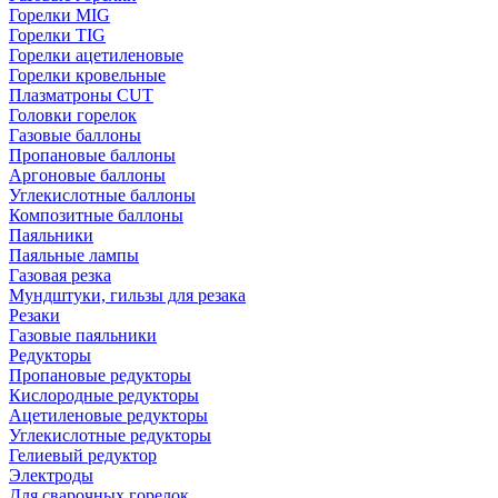
Горелки MIG
Горелки TIG
Горелки ацетиленовые
Горелки кровельные
Плазматроны CUT
Головки горелок
Газовые баллоны
Пропановые баллоны
Аргоновые баллоны
Углекислотные баллоны
Композитные баллоны
Паяльники
Паяльные лампы
Газовая резка
Мундштуки, гильзы для резака
Резаки
Газовые паяльники
Редукторы
Пропановые редукторы
Кислородные редукторы
Ацетиленовые редукторы
Углекислотные редукторы
Гелиевый редуктор
Электроды
Для сварочных горелок