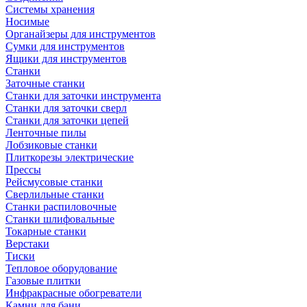
Системы хранения
Носимые
Органайзеры для инструментов
Сумки для инструментов
Ящики для инструментов
Станки
Заточные станки
Станки для заточки инструмента
Станки для заточки сверл
Станки для заточки цепей
Ленточные пилы
Лобзиковые станки
Плиткорезы электрические
Прессы
Рейсмусовые станки
Сверлильные станки
Станки распиловочные
Станки шлифовальные
Токарные станки
Верстаки
Тиски
Тепловое оборудование
Газовые плитки
Инфракрасные обогреватели
Камни для бани