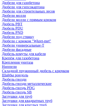
Дюбели для газобетона
Дюбели для гипсокартона
Дюбели для строительных лесов
Дюбели молли
Дюбели молли с прямым крюком
Дюбель PBT
Дюбель PDU
Дюбель PND
Дюбели под стяжку
Дюбели с крюком "Wkret-met"
Дюбели универсальные-Т
Дюбели фасадные
Дюбель-хомуты для кабеля
Крепёж для газобетона
Крепления унитаза
Ниппели
Складной пружинный дюбель с крючком
Шайбы рондоль
Дюбель-гвозди
Дюбель-гвозди металлические
Дюбель-гвоздь PDG
Дюбель-гвоздь SB
Заглушки для труб
Заглушки для квадратных труб
Заглушки для круглых труб