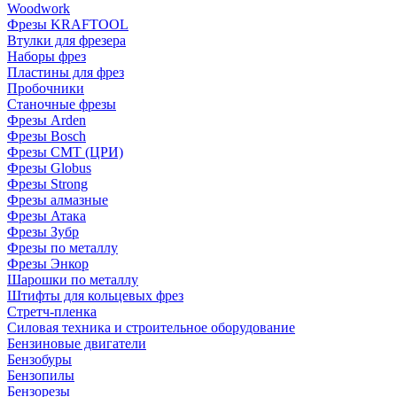
Woodwork
Фрезы KRAFTOOL
Втулки для фрезера
Наборы фрез
Пластины для фрез
Пробочники
Станочные фрезы
Фрезы Arden
Фрезы Bosch
Фрезы CMT (ЦРИ)
Фрезы Globus
Фрезы Strong
Фрезы алмазные
Фрезы Атака
Фрезы Зубр
Фрезы по металлу
Фрезы Энкор
Шарошки по металлу
Штифты для кольцевых фрез
Стретч-пленка
Силовая техника и строительное оборудование
Бензиновые двигатели
Бензобуры
Бензопилы
Бензорезы