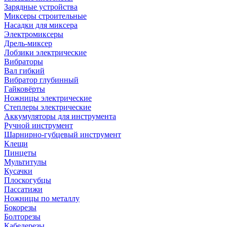
Зарядные устройства
Миксеры строительные
Насадки для миксера
Электромиксеры
Дрель-миксер
Лобзики электрические
Вибраторы
Вал гибкий
Вибратор глубинный
Гайковёрты
Ножницы электрические
Степлеры электрические
Аккумуляторы для инструмента
Ручной инструмент
Шарнирно-губцевый инструмент
Клещи
Пинцеты
Мультитулы
Кусачки
Плоскогубцы
Пассатижи
Ножницы по металлу
Бокорезы
Болторезы
Кабелерезы