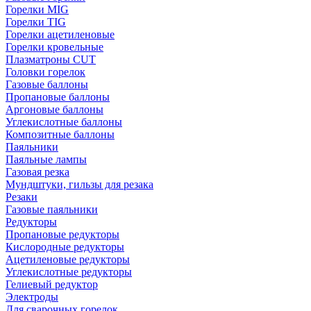
Горелки MIG
Горелки TIG
Горелки ацетиленовые
Горелки кровельные
Плазматроны CUT
Головки горелок
Газовые баллоны
Пропановые баллоны
Аргоновые баллоны
Углекислотные баллоны
Композитные баллоны
Паяльники
Паяльные лампы
Газовая резка
Мундштуки, гильзы для резака
Резаки
Газовые паяльники
Редукторы
Пропановые редукторы
Кислородные редукторы
Ацетиленовые редукторы
Углекислотные редукторы
Гелиевый редуктор
Электроды
Для сварочных горелок