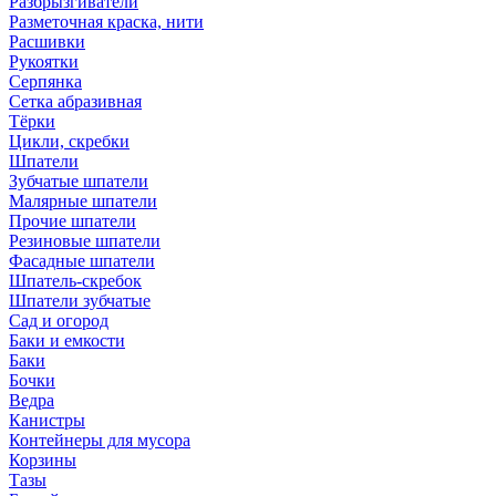
Разбрызгиватели
Разметочная краска, нити
Расшивки
Рукоятки
Серпянка
Сетка абразивная
Тёрки
Цикли, скребки
Шпатели
Зубчатые шпатели
Малярные шпатели
Прочие шпатели
Резиновые шпатели
Фасадные шпатели
Шпатель-скребок
Шпатели зубчатые
Сад и огород
Баки и емкости
Баки
Бочки
Ведра
Канистры
Контейнеры для мусора
Корзины
Тазы