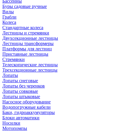
Бассейны
Буры садовые ручные
Вилы
Грабли
Колеса
Стандартные колеса
Лестницы и стремянки
Двухсекционные лестницы
Лестницы трансформеры
Платформы для лестниц
Приставные лестницы
Стремянки
Телескопические лестницы
Трехсекционные лестницы
Лопаты
Лопаты снеговые
Лопаты без черенков
Лопаты совковые
Лопаты штыковые
Насосное оборудование
Водопогружные кабели
Баки, гидроаккумуляторы
Блоки автоматики
Носилки
Мотопомпы