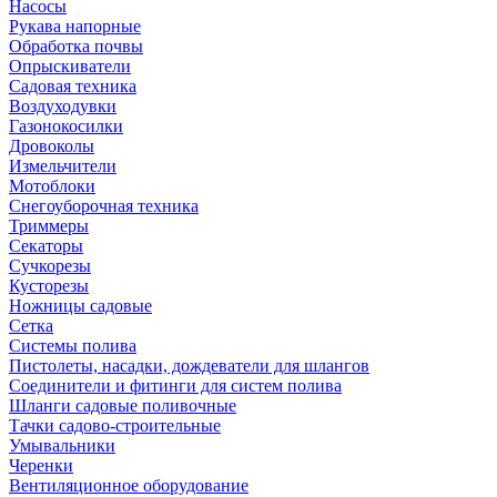
Насосы
Рукава напорные
Обработка почвы
Опрыскиватели
Садовая техника
Воздуходувки
Газонокосилки
Дровоколы
Измельчители
Мотоблоки
Снегоуборочная техника
Триммеры
Секаторы
Сучкорезы
Кусторезы
Ножницы садовые
Сетка
Системы полива
Пистолеты, насадки, дождеватели для шлангов
Соединители и фитинги для систем полива
Шланги садовые поливочные
Тачки садово-строительные
Умывальники
Черенки
Вентиляционное оборудование