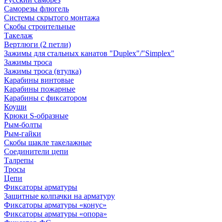
Саморезы флюгель
Системы скрытого монтажа
Скобы строительные
Такелаж
Вертлюги (2 петли)
Зажимы для стальных канатов "Duplex"/"Simplex"
Зажимы троса
Зажимы троса (втулка)
Карабины винтовые
Карабины пожарные
Карабины с фиксатором
Коуши
Крюки S-образные
Рым-болты
Рым-гайки
Скобы шакле такелажные
Соединители цепи
Талрепы
Тросы
Цепи
Фиксаторы арматуры
Защитные колпачки на арматуру
Фиксаторы арматуры «конус»
Фиксаторы арматуры «опора»