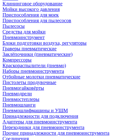
Клининговое оборудование
Мойки высокого давления
Приспособления для моек
Приспособления для пылесосов
Пылесосы
Средства для мойки
Пневмоинструмент
Блоки подготовки воздуха, регуляторы
Граверы пневматические
Заклёпочники (пневматические)
Компрессоры
Краскораспылители (пневмо)
Наборы пневмоинструмента
Отбойные молотки пневматические
Пистолеты продувочные
Пневмогайковёрты
Пневмодрели
Пневмостеплеры
Пневмошланги
Пневмошлифмашины и УШМ
Принадлежности для подключения
Адаптеры для пневмоинструмента
Переходники для пневмоинструмента
Прочие принадлежности для пневмоинструмента
Соединения