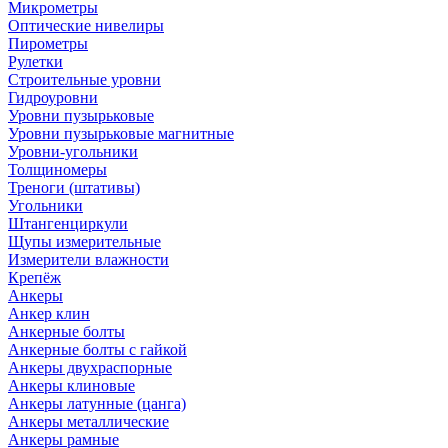
Микрометры
Оптические нивелиры
Пирометры
Рулетки
Строительные уровни
Гидроуровни
Уровни пузырьковые
Уровни пузырьковые магнитные
Уровни-угольники
Толщиномеры
Треноги (штативы)
Угольники
Штангенциркули
Щупы измерительные
Измерители влажности
Крепёж
Анкеры
Анкер клин
Анкерные болты
Анкерные болты с гайкой
Анкеры двухраспорные
Анкеры клиновые
Анкеры латунные (цанга)
Анкеры металлические
Анкеры рамные