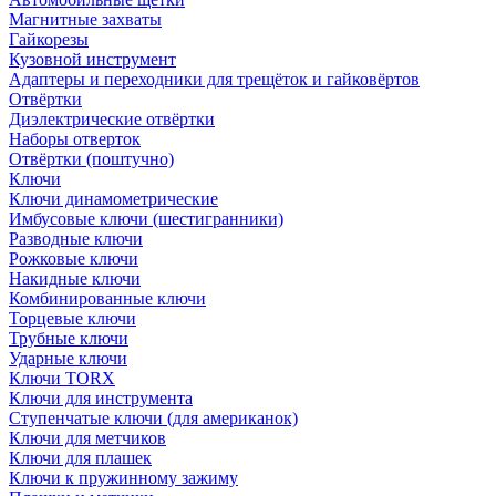
Магнитные захваты
Гайкорезы
Кузовной инструмент
Адаптеры и переходники для трещёток и гайковёртов
Отвёртки
Диэлектрические отвёртки
Наборы отверток
Отвёртки (поштучно)
Ключи
Ключи динамометрические
Имбусовые ключи (шестигранники)
Разводные ключи
Рожковые ключи
Накидные ключи
Комбинированные ключи
Торцевые ключи
Трубные ключи
Ударные ключи
Ключи TORX
Ключи для инструмента
Ступенчатые ключи (для американок)
Ключи для метчиков
Ключи для плашек
Ключи к пружинному зажиму