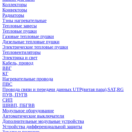
Коллекторы
Конвекторы
Радиаторы
Тэны нагревательные
Тепловые завесы
Тепловые пушки
Газовые тепловые пушки
Дизельные тепловые пушки
Электрические тепловые пушки
Тепловентиляторы
Электрика и свет
Кабель, провод
ВВГ
КГ
Нагревательные провода
ПВС
Провода связи и передачи данных UTP(витая пара),SAT,RG
ПУВ, ПУГВ
СИП
ШВВП, ПБГВВ
Модульное оборудование
Автоматические выключатели
Дополнительные модульные устройства
Устройства дифференциальной защиты
Заказные позиции