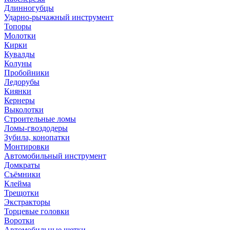
Длинногубцы
Ударно-рычажный инструмент
Топоры
Молотки
Кирки
Кувалды
Колуны
Пробойники
Ледорубы
Киянки
Кернеры
Выколотки
Строительные ломы
Ломы-гвоздодеры
Зубила, конопатки
Монтировки
Автомобильный инструмент
Домкраты
Съёмники
Клейма
Трещотки
Экстракторы
Торцевые головки
Воротки
Автомобильные щетки