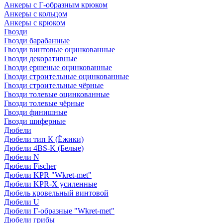
Анкеры с Г-образным крюком
Анкеры с кольцом
Анкеры с крюком
Гвозди
Гвозди барабанные
Гвозди винтовые оцинкованные
Гвозди декоративные
Гвозди ершеные оцинкованные
Гвозди строительные оцинкованные
Гвозди строительные чёрные
Гвозди толевые оцинкованные
Гвозди толевые чёрные
Гвозди финишные
Гвозди шиферные
Дюбели
Дюбели тип К (Ёжики)
Дюбели 4BS-K (Белые)
Дюбели N
Дюбели Fischer
Дюбели KPR "Wkret-met"
Дюбели KPR-Х усиленные
Дюбель кровельный винтовой
Дюбели U
Дюбели Г-образные "Wkret-met"
Дюбели грибы