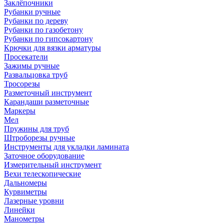
Заклёпочники
Рубанки ручные
Рубанки по дереву
Рубанки по газобетону
Рубанки по гипсокартону
Крючки для вязки арматуры
Просекатели
Зажимы ручные
Развальцовка труб
Тросорезы
Разметочный инструмент
Карандаши разметочные
Маркеры
Мел
Пружины для труб
Штроборезы ручные
Инструменты для укладки ламината
Заточное оборудование
Измерительный инструмент
Вехи телескопические
Дальномеры
Курвиметры
Лазерные уровни
Линейки
Манометры