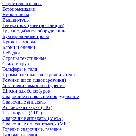
Строительные леса
Бетономешалки
Виброплиты
Вышки-туры
Генераторы (электростанции)
Грузоподъёмное оборудование
Буксировочные тросы
Крюки грузовые
Блоки и блочки
Лебёдки
Стропы текстильные
Стяжки груза
Тельферы и тали
Промышленные электродвигатели
Резчики швов (швонарезчики)
Установки алмазного бурения
Шнеки для бензобуров
Сварочное и паяльное оборудование
Сварочные аппараты
Аргоновая сварка (TIG)
Плазморезы (CUT)
Сварочные аппараты (MMA)
Сварочные полуавтоматы (MIG)
Горелки сварочные, газовые
Газовые горелки