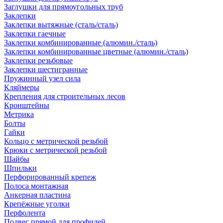
Заглушки для прямоугольных труб
Заклепки
Заклепки вытяжные (сталь/сталь)
Заклепки гаечные
Заклепки комбинированные (алюмин./сталь)
Заклепки комбинированные цветные (алюмин./сталь)
Заклепки резьбовые
Заклепки шестигранные
Пружинный узел сила
Кляймеры
Крепления для строительных лесов
Кронштейны
Метрика
Болты
Гайки
Кольцо с метрической резьбой
Крюки с метрической резьбой
Шайбы
Шпильки
Перфорированный крепеж
Полоса монтажная
Анкерная пластина
Крепёжные уголки
Перфолента
Подвес прямой для профилей