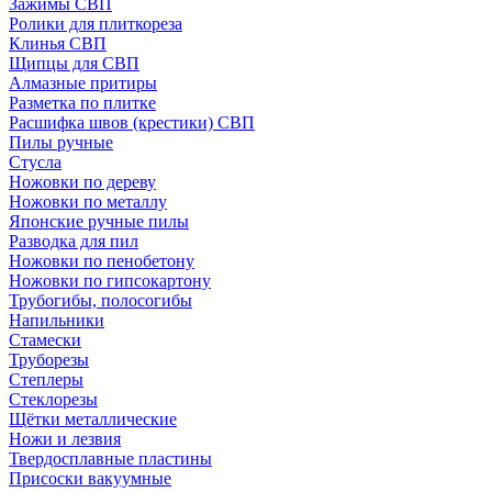
Зажимы СВП
Ролики для плиткореза
Клинья СВП
Щипцы для СВП
Алмазные притиры
Разметка по плитке
Расшифка швов (крестики) СВП
Пилы ручные
Стусла
Ножовки по дереву
Ножовки по металлу
Японские ручные пилы
Разводка для пил
Ножовки по пенобетону
Ножовки по гипсокартону
Трубогибы, полосогибы
Напильники
Стамески
Труборезы
Степлеры
Стеклорезы
Щётки металлические
Ножи и лезвия
Твердосплавные пластины
Присоски вакуумные