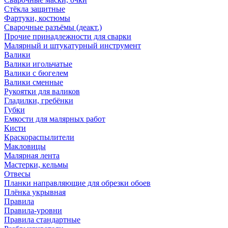
Стёкла защитные
Фартуки, костюмы
Сварочные разъёмы (деакт.)
Прочие принадлежности для сварки
Малярный и штукатурный инструмент
Валики
Валики игольчатые
Валики с бюгелем
Валики сменные
Рукоятки для валиков
Гладилки, гребёнки
Губки
Емкости для малярных работ
Кисти
Краскораспылители
Макловицы
Малярная лента
Мастерки, кельмы
Отвесы
Планки направляющие для обрезки обоев
Плёнка укрывная
Правила
Правила-уровни
Правила стандартные