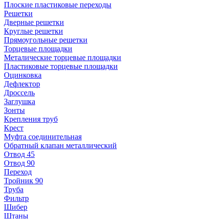
Плоские пластиковые переходы
Решетки
Дверные решетки
Круглые решетки
Прямоугольные решетки
Торцевые площадки
Металические торцевые площадки
Пластиковые торцевые площадки
Оцинковка
Дефлектор
Дроссель
Заглушка
Зонты
Крепления труб
Крест
Муфта соединительная
Обратный клапан металлический
Отвод 45
Отвод 90
Переход
Тройник 90
Труба
Фильтр
Шибер
Штаны