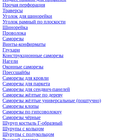
Прочая перфорация
Траверсы
Уголок для шинорейки
Уголок рамный по плоскости
Шинорейка
Проволока
Саморезы
Винты-конфирматы
Глухари
Конструкционные саморезы
Нагели
Оконные саморезы
Прессшайбы
Саморезы для кровли
Саморезы для паркета
Саморезы для сендвич-панелей
Саморезы жёлтые по дереву
Саморезы жёлтые универсальные (поштучно)
Саморезы клопы
Саморезы по гипсоволокну
Саморезы чёрные
Шуруп костыль Г-образный
Шурупы с кольцом
Шурупы с полукольцом
Русский саморез