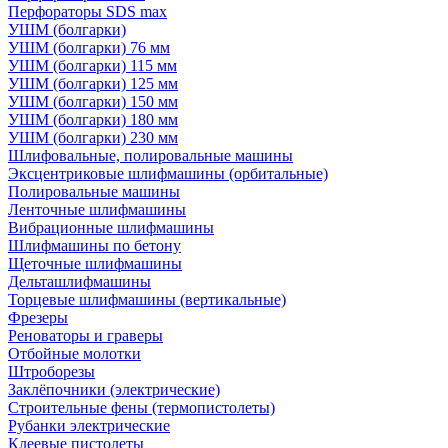
Перфораторы SDS max
УШМ (болгарки)
УШМ (болгарки) 76 мм
УШМ (болгарки) 115 мм
УШМ (болгарки) 125 мм
УШМ (болгарки) 150 мм
УШМ (болгарки) 180 мм
УШМ (болгарки) 230 мм
Шлифовальные, полировальные машины
Эксцентриковые шлифмашины (орбитальные)
Полировальные машины
Ленточные шлифмашины
Вибрационные шлифмашины
Шлифмашины по бетону
Щеточные шлифмашины
Дельташлифмашины
Торцевые шлифмашины (вертикальные)
Фрезеры
Реноваторы и граверы
Отбойные молотки
Штроборезы
Заклёпочники (электрические)
Строительные фены (термопистолеты)
Рубанки электрические
Клеевые пистолеты