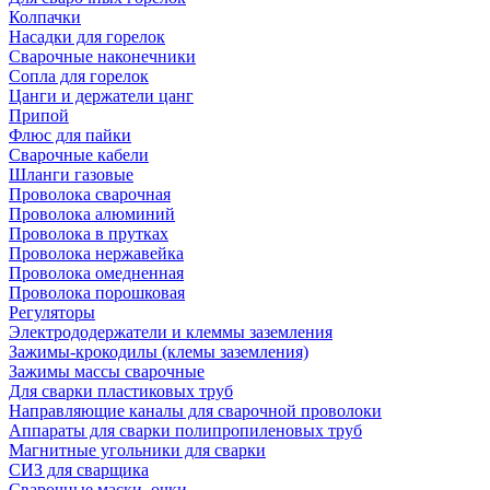
Колпачки
Насадки для горелок
Сварочные наконечники
Сопла для горелок
Цанги и держатели цанг
Припой
Флюс для пайки
Сварочные кабели
Шланги газовые
Проволока сварочная
Проволока алюминий
Проволока в прутках
Проволока нержавейка
Проволока омедненная
Проволока порошковая
Регуляторы
Электрододержатели и клеммы заземления
Зажимы-крокодилы (клемы заземления)
Зажимы массы сварочные
Для сварки пластиковых труб
Направляющие каналы для сварочной проволоки
Аппараты для сварки полипропиленовых труб
Магнитные угольники для сварки
СИЗ для сварщика
Сварочные маски, очки