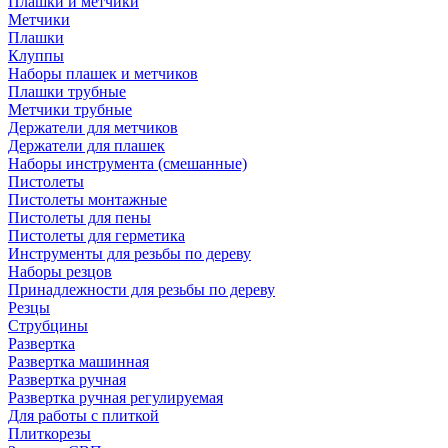
Плашки и метчики
Метчики
Плашки
Клуппы
Наборы плашек и метчиков
Плашки трубные
Метчики трубные
Держатели для метчиков
Держатели для плашек
Наборы инструмента (смешанные)
Пистолеты
Пистолеты монтажные
Пистолеты для пены
Пистолеты для герметика
Инструменты для резьбы по дереву
Наборы резцов
Принадлежности для резьбы по дереву
Резцы
Струбцины
Развертка
Развертка машинная
Развертка ручная
Развертка ручная регулируемая
Для работы с плиткой
Плиткорезы