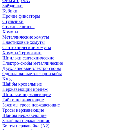
Фиксатор ФС
Звёздочки
Кубики
Прочие фиксаторы
Стульчики
Стяжные винты
Хомуты
Металлические хомуты
Пластиковые хомуты
Сантехнические хомуты
Хомуты Термоклип
Шпильки сантехнические
Электро-скобы металлические
Двухлапковые электро-скобы
Однолапковые электро-скобы
Kreg
Шайбы кровельные
Нержавеющий крепёж
Шпильки нержавеющие
Гайки нержавеющие
Зажимы троса нержавеющие
Тросы нержавеющие
Шайбы нержавеющие
Заклёпки нержавеющие
Болты нержавейка (А2)