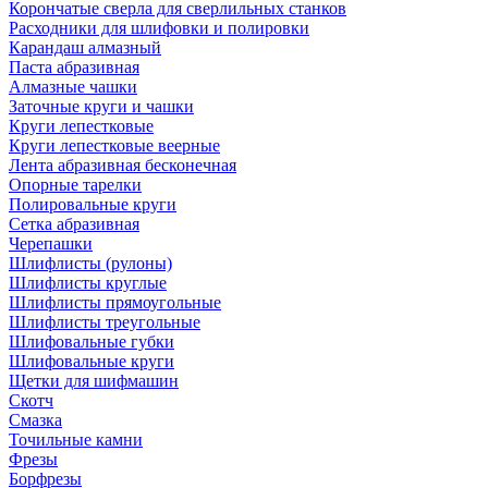
Корончатые сверла для сверлильных станков
Расходники для шлифовки и полировки
Карандаш алмазный
Паста абразивная
Алмазные чашки
Заточные круги и чашки
Круги лепестковые
Круги лепестковые веерные
Лента абразивная бесконечная
Опорные тарелки
Полировальные круги
Сетка абразивная
Черепашки
Шлифлисты (рулоны)
Шлифлисты круглые
Шлифлисты прямоугольные
Шлифлисты треугольные
Шлифовальные губки
Шлифовальные круги
Щетки для шифмашин
Скотч
Смазка
Точильные камни
Фрезы
Борфрезы