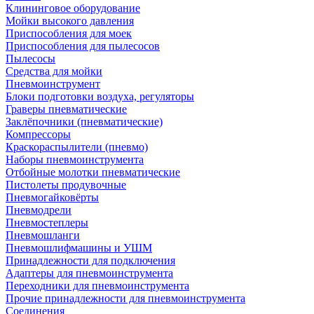
Клининговое оборудование
Мойки высокого давления
Приспособления для моек
Приспособления для пылесосов
Пылесосы
Средства для мойки
Пневмоинструмент
Блоки подготовки воздуха, регуляторы
Граверы пневматические
Заклёпочники (пневматические)
Компрессоры
Краскораспылители (пневмо)
Наборы пневмоинструмента
Отбойные молотки пневматические
Пистолеты продувочные
Пневмогайковёрты
Пневмодрели
Пневмостеплеры
Пневмошланги
Пневмошлифмашины и УШМ
Принадлежности для подключения
Адаптеры для пневмоинструмента
Переходники для пневмоинструмента
Прочие принадлежности для пневмоинструмента
Соединения