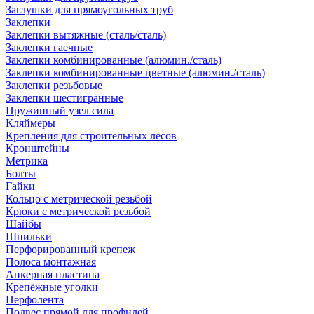
Заглушки для прямоугольных труб
Заклепки
Заклепки вытяжные (сталь/сталь)
Заклепки гаечные
Заклепки комбинированные (алюмин./сталь)
Заклепки комбинированные цветные (алюмин./сталь)
Заклепки резьбовые
Заклепки шестигранные
Пружинный узел сила
Кляймеры
Крепления для строительных лесов
Кронштейны
Метрика
Болты
Гайки
Кольцо с метрической резьбой
Крюки с метрической резьбой
Шайбы
Шпильки
Перфорированный крепеж
Полоса монтажная
Анкерная пластина
Крепёжные уголки
Перфолента
Подвес прямой для профилей