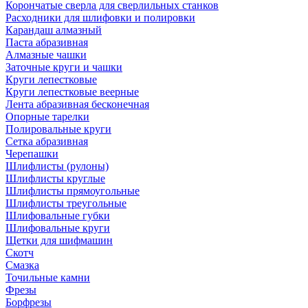
Корончатые сверла для сверлильных станков
Расходники для шлифовки и полировки
Карандаш алмазный
Паста абразивная
Алмазные чашки
Заточные круги и чашки
Круги лепестковые
Круги лепестковые веерные
Лента абразивная бесконечная
Опорные тарелки
Полировальные круги
Сетка абразивная
Черепашки
Шлифлисты (рулоны)
Шлифлисты круглые
Шлифлисты прямоугольные
Шлифлисты треугольные
Шлифовальные губки
Шлифовальные круги
Щетки для шифмашин
Скотч
Смазка
Точильные камни
Фрезы
Борфрезы