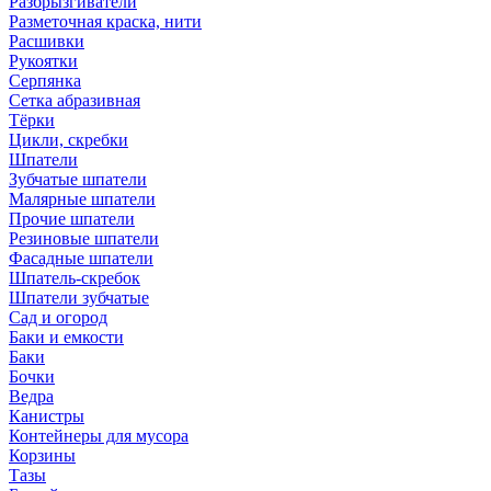
Разбрызгиватели
Разметочная краска, нити
Расшивки
Рукоятки
Серпянка
Сетка абразивная
Тёрки
Цикли, скребки
Шпатели
Зубчатые шпатели
Малярные шпатели
Прочие шпатели
Резиновые шпатели
Фасадные шпатели
Шпатель-скребок
Шпатели зубчатые
Сад и огород
Баки и емкости
Баки
Бочки
Ведра
Канистры
Контейнеры для мусора
Корзины
Тазы