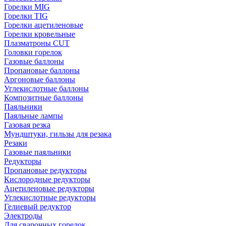
Горелки MIG
Горелки TIG
Горелки ацетиленовые
Горелки кровельные
Плазматроны CUT
Головки горелок
Газовые баллоны
Пропановые баллоны
Аргоновые баллоны
Углекислотные баллоны
Композитные баллоны
Паяльники
Паяльные лампы
Газовая резка
Мундштуки, гильзы для резака
Резаки
Газовые паяльники
Редукторы
Пропановые редукторы
Кислородные редукторы
Ацетиленовые редукторы
Углекислотные редукторы
Гелиевый редуктор
Электроды
Для сварочных горелок