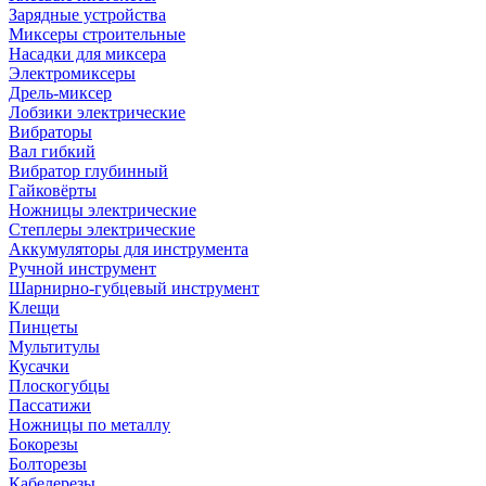
Зарядные устройства
Миксеры строительные
Насадки для миксера
Электромиксеры
Дрель-миксер
Лобзики электрические
Вибраторы
Вал гибкий
Вибратор глубинный
Гайковёрты
Ножницы электрические
Степлеры электрические
Аккумуляторы для инструмента
Ручной инструмент
Шарнирно-губцевый инструмент
Клещи
Пинцеты
Мультитулы
Кусачки
Плоскогубцы
Пассатижи
Ножницы по металлу
Бокорезы
Болторезы
Кабелерезы