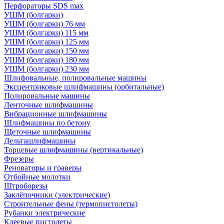
Перфораторы SDS max
УШМ (болгарки)
УШМ (болгарки) 76 мм
УШМ (болгарки) 115 мм
УШМ (болгарки) 125 мм
УШМ (болгарки) 150 мм
УШМ (болгарки) 180 мм
УШМ (болгарки) 230 мм
Шлифовальные, полировальные машины
Эксцентриковые шлифмашины (орбитальные)
Полировальные машины
Ленточные шлифмашины
Вибрационные шлифмашины
Шлифмашины по бетону
Щеточные шлифмашины
Дельташлифмашины
Торцевые шлифмашины (вертикальные)
Фрезеры
Реноваторы и граверы
Отбойные молотки
Штроборезы
Заклёпочники (электрические)
Строительные фены (термопистолеты)
Рубанки электрические
Клеевые пистолеты