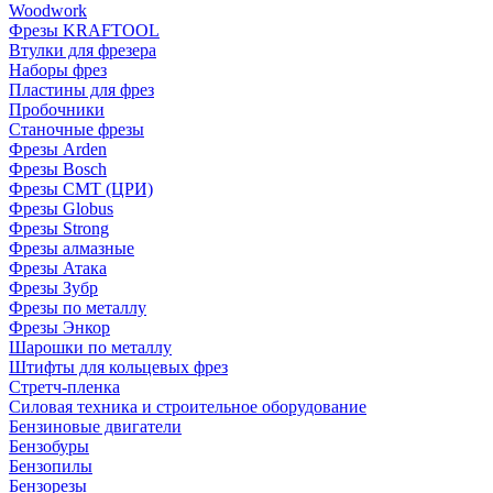
Woodwork
Фрезы KRAFTOOL
Втулки для фрезера
Наборы фрез
Пластины для фрез
Пробочники
Станочные фрезы
Фрезы Arden
Фрезы Bosch
Фрезы CMT (ЦРИ)
Фрезы Globus
Фрезы Strong
Фрезы алмазные
Фрезы Атака
Фрезы Зубр
Фрезы по металлу
Фрезы Энкор
Шарошки по металлу
Штифты для кольцевых фрез
Стретч-пленка
Силовая техника и строительное оборудование
Бензиновые двигатели
Бензобуры
Бензопилы
Бензорезы