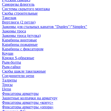
Саморезы флюгель
Системы скрытого монтажа
Скобы строительные
Такелаж
Вертлюги (2 петли)
Зажимы для стальных канатов "Duplex"/"Simplex"
Зажимы троса
Зажимы троса (втулка)
Карабины винтовые
Карабины пожарные
Карабины с фиксатором
Коуши
Крюки S-образные
Рым-болты
Рым-гайки
Скобы шакле такелажные
Соединители цепи
Талрепы
Тросы
Цепи
Фиксаторы арматуры
Защитные колпачки на арматуру
Фиксаторы арматуры «конус»
Фиксаторы арматуры «опора»