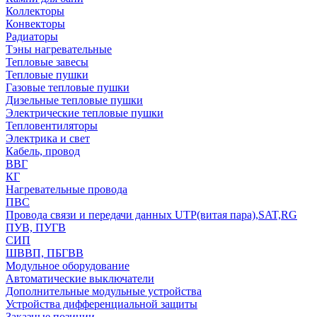
Коллекторы
Конвекторы
Радиаторы
Тэны нагревательные
Тепловые завесы
Тепловые пушки
Газовые тепловые пушки
Дизельные тепловые пушки
Электрические тепловые пушки
Тепловентиляторы
Электрика и свет
Кабель, провод
ВВГ
КГ
Нагревательные провода
ПВС
Провода связи и передачи данных UTP(витая пара),SAT,RG
ПУВ, ПУГВ
СИП
ШВВП, ПБГВВ
Модульное оборудование
Автоматические выключатели
Дополнительные модульные устройства
Устройства дифференциальной защиты
Заказные позиции