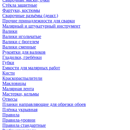
Стёкла защитные
Фартуки, костюмы
Сварочные разъёмы (деакт.)
Прочие принадлежности для сварки
Малярный и штукатурный инструмент
Валики
Валики игольчатые
Валики с бюгелем
Валики сменные
Рукоятки для валиков
Гладилки, гребёнки
Губки
Емкости для малярных работ
Кисти
Краскораспылители
Макловицы
Малярная лента
Мастерки, кельмы
Отвесы
Планки направляющие для обрезки обоев
Плёнка укрывная
Правила
Правила-уровни
Правила стандартные