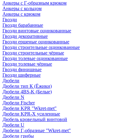
Анкеры с Г-образным крюком
Анкеры с кольцом
Анкеры с крюком
Гвозди
Гвозди барабанные
Гвозди винтовые оцинкованные
Гвозди декоративные
Гвозди ершеные оцинкованные
Гвозди строительные оцинкованные
Гвозди строительные чёрные
Гвозди толевые оцинкованные
Гвозди толевые чёрные
Гвозди финишные
Гвозди шиферные
Дюбели
Дюбели тип К (Ёжики)
Дюбели 4BS-K (Белые)
Дюбели N
Дюбели Fischer
Дюбели KPR "Wkret-met"
Дюбели KPR-Х усиленные
Дюбель кровельный винтовой
Дюбели U
Дюбели Г-образные "Wkret-met"
Дюбели грибы