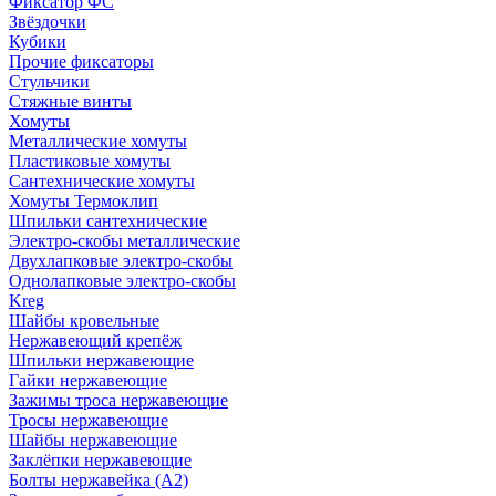
Фиксатор ФС
Звёздочки
Кубики
Прочие фиксаторы
Стульчики
Стяжные винты
Хомуты
Металлические хомуты
Пластиковые хомуты
Сантехнические хомуты
Хомуты Термоклип
Шпильки сантехнические
Электро-скобы металлические
Двухлапковые электро-скобы
Однолапковые электро-скобы
Kreg
Шайбы кровельные
Нержавеющий крепёж
Шпильки нержавеющие
Гайки нержавеющие
Зажимы троса нержавеющие
Тросы нержавеющие
Шайбы нержавеющие
Заклёпки нержавеющие
Болты нержавейка (А2)