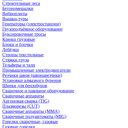
Строительные леса
Бетономешалки
Виброплиты
Вышки-туры
Генераторы (электростанции)
Грузоподъёмное оборудование
Буксировочные тросы
Крюки грузовые
Блоки и блочки
Лебёдки
Стропы текстильные
Стяжки груза
Тельферы и тали
Промышленные электродвигатели
Резчики швов (швонарезчики)
Установки алмазного бурения
Шнеки для бензобуров
Сварочное и паяльное оборудование
Сварочные аппараты
Аргоновая сварка (TIG)
Плазморезы (CUT)
Сварочные аппараты (MMA)
Сварочные полуавтоматы (MIG)
Горелки сварочные, газовые
Газовые горелки