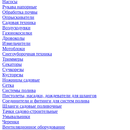
Насосы
Рукава напорные
Обработка почвы
Опрыскиватели
Садовая техника
Воздуходувки
Газонокосилки
Дровоколы
Измельчители
Мотоблоки
Снегоуборочная техника
Триммеры
Секаторы
Сучкорезы
Кусторезы
Ножницы садовые
Сетка
Системы полива
Пистолеты, насадки, дождеватели для шлангов
Соединители и фитинги для систем полива
Шланги садовые поливочные
Тачки садово-строительные
Умывальники
Черенки
Вентиляционное оборудование