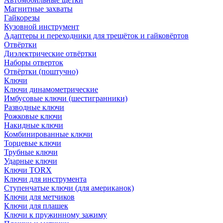
Магнитные захваты
Гайкорезы
Кузовной инструмент
Адаптеры и переходники для трещёток и гайковёртов
Отвёртки
Диэлектрические отвёртки
Наборы отверток
Отвёртки (поштучно)
Ключи
Ключи динамометрические
Имбусовые ключи (шестигранники)
Разводные ключи
Рожковые ключи
Накидные ключи
Комбинированные ключи
Торцевые ключи
Трубные ключи
Ударные ключи
Ключи TORX
Ключи для инструмента
Ступенчатые ключи (для американок)
Ключи для метчиков
Ключи для плашек
Ключи к пружинному зажиму