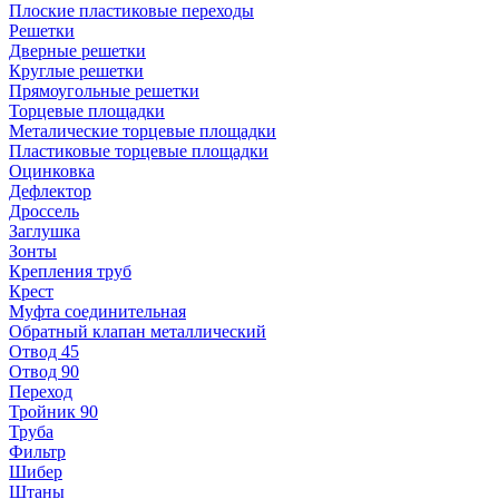
Плоские пластиковые переходы
Решетки
Дверные решетки
Круглые решетки
Прямоугольные решетки
Торцевые площадки
Металические торцевые площадки
Пластиковые торцевые площадки
Оцинковка
Дефлектор
Дроссель
Заглушка
Зонты
Крепления труб
Крест
Муфта соединительная
Обратный клапан металлический
Отвод 45
Отвод 90
Переход
Тройник 90
Труба
Фильтр
Шибер
Штаны