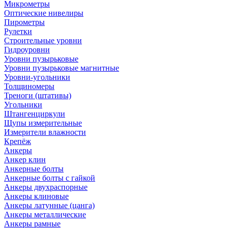
Микрометры
Оптические нивелиры
Пирометры
Рулетки
Строительные уровни
Гидроуровни
Уровни пузырьковые
Уровни пузырьковые магнитные
Уровни-угольники
Толщиномеры
Треноги (штативы)
Угольники
Штангенциркули
Щупы измерительные
Измерители влажности
Крепёж
Анкеры
Анкер клин
Анкерные болты
Анкерные болты с гайкой
Анкеры двухраспорные
Анкеры клиновые
Анкеры латунные (цанга)
Анкеры металлические
Анкеры рамные