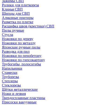
Зажимы СВП
Ролики для плиткореза
Клинья СВП
Щипцы для СВП
Алмазные притиры
Разметка по плитке
Расшифка швов (крестики) СВП
Пилы ручные
Стусла
Ножовки по дереву
Ножовки по металлу
Японские ручные пилы
Разводка для пил
Ножовки по пенобетону
Ножовки по гипсокартону
Трубогибы, полосогибы
Напильники
Стамески
Труборезы
Степлеры
Стеклорезы
Щётки металлические
Ножи и лезвия
Твердосплавные пластины
Присоски вакуумные