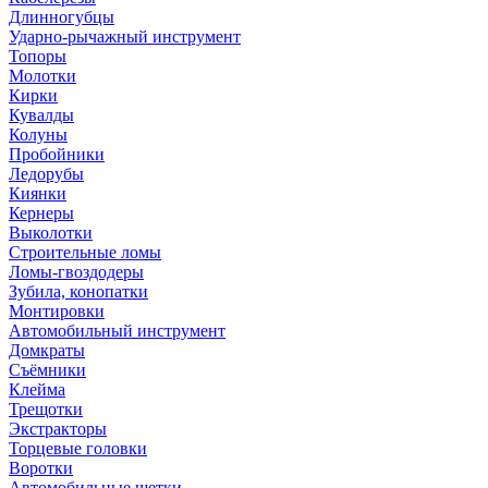
Длинногубцы
Ударно-рычажный инструмент
Топоры
Молотки
Кирки
Кувалды
Колуны
Пробойники
Ледорубы
Киянки
Кернеры
Выколотки
Строительные ломы
Ломы-гвоздодеры
Зубила, конопатки
Монтировки
Автомобильный инструмент
Домкраты
Съёмники
Клейма
Трещотки
Экстракторы
Торцевые головки
Воротки
Автомобильные щетки