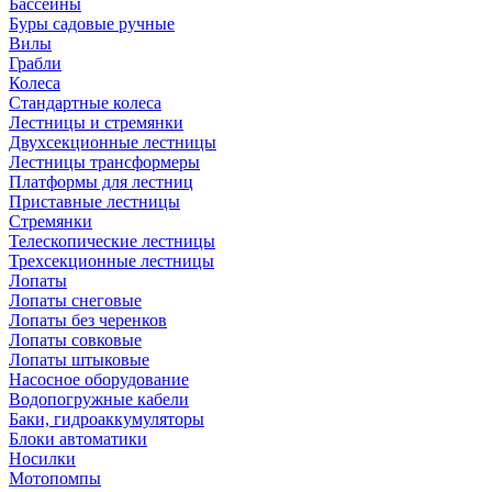
Бассейны
Буры садовые ручные
Вилы
Грабли
Колеса
Стандартные колеса
Лестницы и стремянки
Двухсекционные лестницы
Лестницы трансформеры
Платформы для лестниц
Приставные лестницы
Стремянки
Телескопические лестницы
Трехсекционные лестницы
Лопаты
Лопаты снеговые
Лопаты без черенков
Лопаты совковые
Лопаты штыковые
Насосное оборудование
Водопогружные кабели
Баки, гидроаккумуляторы
Блоки автоматики
Носилки
Мотопомпы