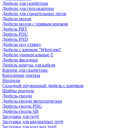
Дюбели для газобетона
Дюбели для гипсокартона
Дюбели для строительных лесов
Дюбели молли
Дюбели молли с прямым крюком
Дюбель PBT
Дюбель PDU
Дюбель PND
Дюбели под стяжку
Дюбели с крюком "Wkret-met"
Дюбели универсальные-Т
Дюбели фасадные
Дюбель-хомуты для кабеля
Крепёж для газобетона
Крепления унитаза
Ниппели
Складной пружинный дюбель с крючком
Шайбы рондоль
Дюбель-гвозди
Дюбель-гвозди металлические
Дюбель-гвоздь PDG
Дюбель-гвоздь SB
Заглушки для труб
Заглушки для квадратных труб
Заглушки для круглых труб