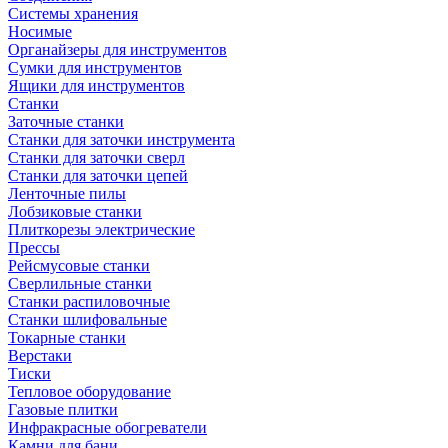
Системы хранения
Носимые
Органайзеры для инструментов
Сумки для инструментов
Ящики для инструментов
Станки
Заточные станки
Станки для заточки инструмента
Станки для заточки сверл
Станки для заточки цепей
Ленточные пилы
Лобзиковые станки
Плиткорезы электрические
Прессы
Рейсмусовые станки
Сверлильные станки
Станки распиловочные
Станки шлифовальные
Токарные станки
Верстаки
Тиски
Тепловое оборудование
Газовые плитки
Инфракрасные обогреватели
Камни для бани