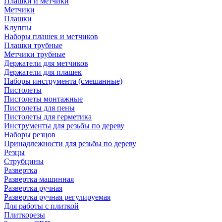
Плашки и метчики
Метчики
Плашки
Клуппы
Наборы плашек и метчиков
Плашки трубные
Метчики трубные
Держатели для метчиков
Держатели для плашек
Наборы инструмента (смешанные)
Пистолеты
Пистолеты монтажные
Пистолеты для пены
Пистолеты для герметика
Инструменты для резьбы по дереву
Наборы резцов
Принадлежности для резьбы по дереву
Резцы
Струбцины
Развертка
Развертка машинная
Развертка ручная
Развертка ручная регулируемая
Для работы с плиткой
Плиткорезы