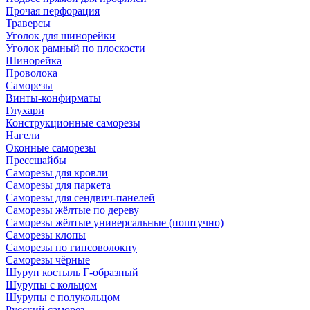
Прочая перфорация
Траверсы
Уголок для шинорейки
Уголок рамный по плоскости
Шинорейка
Проволока
Саморезы
Винты-конфирматы
Глухари
Конструкционные саморезы
Нагели
Оконные саморезы
Прессшайбы
Саморезы для кровли
Саморезы для паркета
Саморезы для сендвич-панелей
Саморезы жёлтые по дереву
Саморезы жёлтые универсальные (поштучно)
Саморезы клопы
Саморезы по гипсоволокну
Саморезы чёрные
Шуруп костыль Г-образный
Шурупы с кольцом
Шурупы с полукольцом
Русский саморез