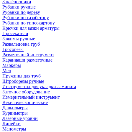
Заклёпочники
Рубанки ручные
Рубанки по дереву
Рубанки по газобетону
Рубанки по гипсокартону
Крючки для вязки арматуры
Просекатели
Зажимы ручные
Развальцовка труб
Тросорезы
Разметочный инструмент
Карандаши разметочные
Маркеры
Мел
Пружины для труб
Штроборезы ручные
Инструменты для укладки ламината
Заточное оборудование
Измерительный инструмент
Вехи телескопические
Дальномеры
Курвиметры
Лазерные уровни
Линейки
Манометры