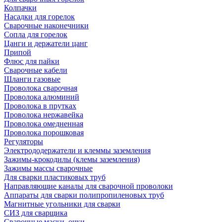
Колпачки
Насадки для горелок
Сварочные наконечники
Сопла для горелок
Цанги и держатели цанг
Припой
Флюс для пайки
Сварочные кабели
Шланги газовые
Проволока сварочная
Проволока алюминий
Проволока в прутках
Проволока нержавейка
Проволока омедненная
Проволока порошковая
Регуляторы
Электрододержатели и клеммы заземления
Зажимы-крокодилы (клемы заземления)
Зажимы массы сварочные
Для сварки пластиковых труб
Направляющие каналы для сварочной проволоки
Аппараты для сварки полипропиленовых труб
Магнитные угольники для сварки
СИЗ для сварщика
Сварочные маски, очки