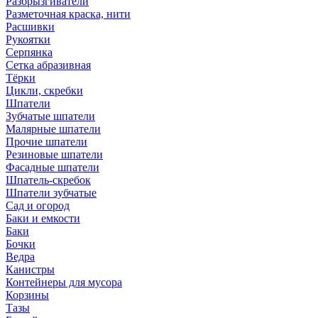
Разбрызгиватели
Разметочная краска, нити
Расшивки
Рукоятки
Серпянка
Сетка абразивная
Тёрки
Цикли, скребки
Шпатели
Зубчатые шпатели
Малярные шпатели
Прочие шпатели
Резиновые шпатели
Фасадные шпатели
Шпатель-скребок
Шпатели зубчатые
Сад и огород
Баки и емкости
Баки
Бочки
Ведра
Канистры
Контейнеры для мусора
Корзины
Тазы