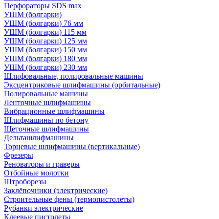
Перфораторы SDS max
УШМ (болгарки)
УШМ (болгарки) 76 мм
УШМ (болгарки) 115 мм
УШМ (болгарки) 125 мм
УШМ (болгарки) 150 мм
УШМ (болгарки) 180 мм
УШМ (болгарки) 230 мм
Шлифовальные, полировальные машины
Эксцентриковые шлифмашины (орбитальные)
Полировальные машины
Ленточные шлифмашины
Вибрационные шлифмашины
Шлифмашины по бетону
Щеточные шлифмашины
Дельташлифмашины
Торцевые шлифмашины (вертикальные)
Фрезеры
Реноваторы и граверы
Отбойные молотки
Штроборезы
Заклёпочники (электрические)
Строительные фены (термопистолеты)
Рубанки электрические
Клеевые пистолеты