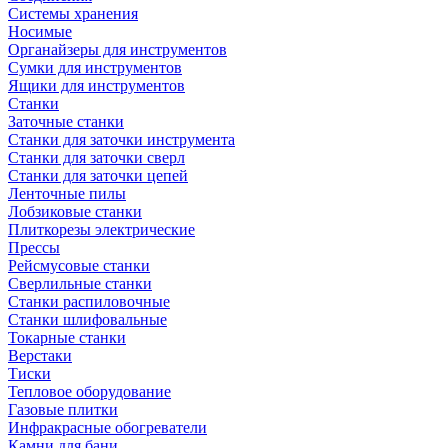
Системы хранения
Носимые
Органайзеры для инструментов
Сумки для инструментов
Ящики для инструментов
Станки
Заточные станки
Станки для заточки инструмента
Станки для заточки сверл
Станки для заточки цепей
Ленточные пилы
Лобзиковые станки
Плиткорезы электрические
Прессы
Рейсмусовые станки
Сверлильные станки
Станки распиловочные
Станки шлифовальные
Токарные станки
Верстаки
Тиски
Тепловое оборудование
Газовые плитки
Инфракрасные обогреватели
Камни для бани