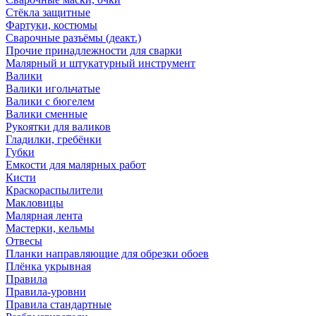
Стёкла защитные
Фартуки, костюмы
Сварочные разъёмы (деакт.)
Прочие принадлежности для сварки
Малярный и штукатурный инструмент
Валики
Валики игольчатые
Валики с бюгелем
Валики сменные
Рукоятки для валиков
Гладилки, гребёнки
Губки
Емкости для малярных работ
Кисти
Краскораспылители
Макловицы
Малярная лента
Мастерки, кельмы
Отвесы
Планки направляющие для обрезки обоев
Плёнка укрывная
Правила
Правила-уровни
Правила стандартные