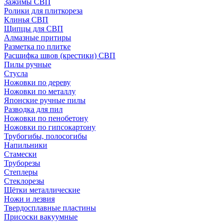
Зажимы СВП
Ролики для плиткореза
Клинья СВП
Щипцы для СВП
Алмазные притиры
Разметка по плитке
Расшифка швов (крестики) СВП
Пилы ручные
Стусла
Ножовки по дереву
Ножовки по металлу
Японские ручные пилы
Разводка для пил
Ножовки по пенобетону
Ножовки по гипсокартону
Трубогибы, полосогибы
Напильники
Стамески
Труборезы
Степлеры
Стеклорезы
Щётки металлические
Ножи и лезвия
Твердосплавные пластины
Присоски вакуумные