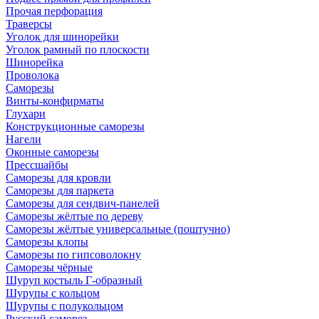
Прочая перфорация
Траверсы
Уголок для шинорейки
Уголок рамный по плоскости
Шинорейка
Проволока
Саморезы
Винты-конфирматы
Глухари
Конструкционные саморезы
Нагели
Оконные саморезы
Прессшайбы
Саморезы для кровли
Саморезы для паркета
Саморезы для сендвич-панелей
Саморезы жёлтые по дереву
Саморезы жёлтые универсальные (поштучно)
Саморезы клопы
Саморезы по гипсоволокну
Саморезы чёрные
Шуруп костыль Г-образный
Шурупы с кольцом
Шурупы с полукольцом
Русский саморез