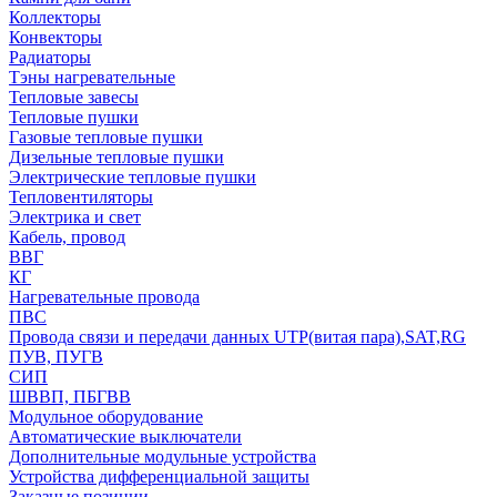
Коллекторы
Конвекторы
Радиаторы
Тэны нагревательные
Тепловые завесы
Тепловые пушки
Газовые тепловые пушки
Дизельные тепловые пушки
Электрические тепловые пушки
Тепловентиляторы
Электрика и свет
Кабель, провод
ВВГ
КГ
Нагревательные провода
ПВС
Провода связи и передачи данных UTP(витая пара),SAT,RG
ПУВ, ПУГВ
СИП
ШВВП, ПБГВВ
Модульное оборудование
Автоматические выключатели
Дополнительные модульные устройства
Устройства дифференциальной защиты
Заказные позиции