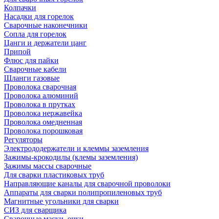
Колпачки
Насадки для горелок
Сварочные наконечники
Сопла для горелок
Цанги и держатели цанг
Припой
Флюс для пайки
Сварочные кабели
Шланги газовые
Проволока сварочная
Проволока алюминий
Проволока в прутках
Проволока нержавейка
Проволока омедненная
Проволока порошковая
Регуляторы
Электрододержатели и клеммы заземления
Зажимы-крокодилы (клемы заземления)
Зажимы массы сварочные
Для сварки пластиковых труб
Направляющие каналы для сварочной проволоки
Аппараты для сварки полипропиленовых труб
Магнитные угольники для сварки
СИЗ для сварщика
Сварочные маски, очки