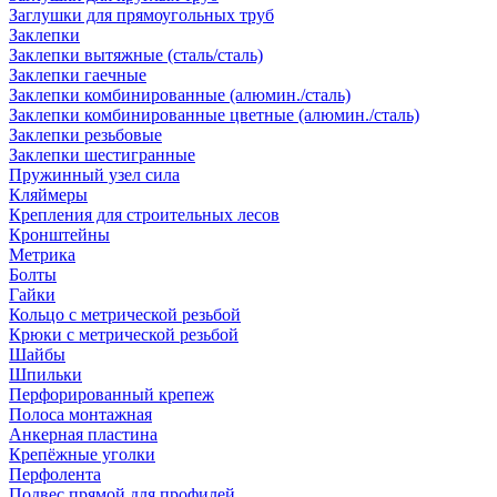
Заглушки для прямоугольных труб
Заклепки
Заклепки вытяжные (сталь/сталь)
Заклепки гаечные
Заклепки комбинированные (алюмин./сталь)
Заклепки комбинированные цветные (алюмин./сталь)
Заклепки резьбовые
Заклепки шестигранные
Пружинный узел сила
Кляймеры
Крепления для строительных лесов
Кронштейны
Метрика
Болты
Гайки
Кольцо с метрической резьбой
Крюки с метрической резьбой
Шайбы
Шпильки
Перфорированный крепеж
Полоса монтажная
Анкерная пластина
Крепёжные уголки
Перфолента
Подвес прямой для профилей