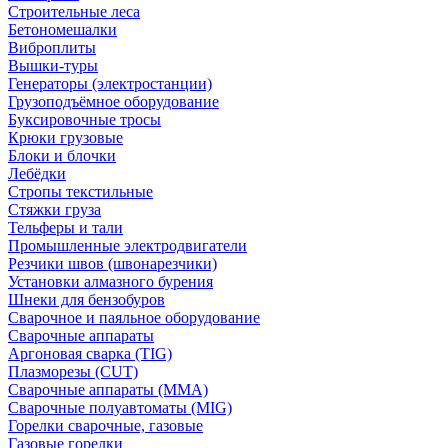
Строительные леса
Бетономешалки
Виброплиты
Вышки-туры
Генераторы (электростанции)
Грузоподъёмное оборудование
Буксировочные тросы
Крюки грузовые
Блоки и блочки
Лебёдки
Стропы текстильные
Стяжки груза
Тельферы и тали
Промышленные электродвигатели
Резчики швов (швонарезчики)
Установки алмазного бурения
Шнеки для бензобуров
Сварочное и паяльное оборудование
Сварочные аппараты
Аргоновая сварка (TIG)
Плазморезы (CUT)
Сварочные аппараты (MMA)
Сварочные полуавтоматы (MIG)
Горелки сварочные, газовые
Газовые горелки