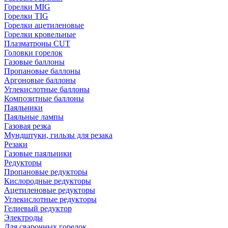
Горелки MIG
Горелки TIG
Горелки ацетиленовые
Горелки кровельные
Плазматроны CUT
Головки горелок
Газовые баллоны
Пропановые баллоны
Аргоновые баллоны
Углекислотные баллоны
Композитные баллоны
Паяльники
Паяльные лампы
Газовая резка
Мундштуки, гильзы для резака
Резаки
Газовые паяльники
Редукторы
Пропановые редукторы
Кислородные редукторы
Ацетиленовые редукторы
Углекислотные редукторы
Гелиевый редуктор
Электроды
Для сварочных горелок