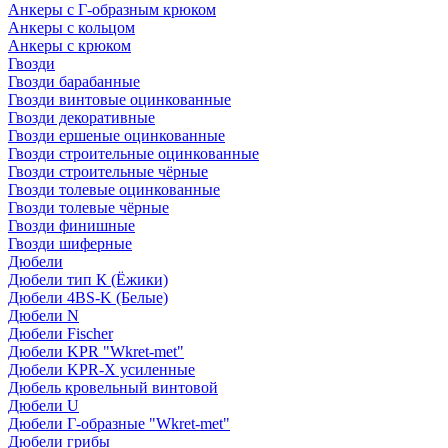
Анкеры с Г-образным крюком
Анкеры с кольцом
Анкеры с крюком
Гвозди
Гвозди барабанные
Гвозди винтовые оцинкованные
Гвозди декоративные
Гвозди ершеные оцинкованные
Гвозди строительные оцинкованные
Гвозди строительные чёрные
Гвозди толевые оцинкованные
Гвозди толевые чёрные
Гвозди финишные
Гвозди шиферные
Дюбели
Дюбели тип К (Ёжики)
Дюбели 4BS-K (Белые)
Дюбели N
Дюбели Fischer
Дюбели KPR "Wkret-met"
Дюбели KPR-Х усиленные
Дюбель кровельный винтовой
Дюбели U
Дюбели Г-образные "Wkret-met"
Дюбели грибы