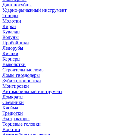
Длинногубцы
Ударно-рычажный инструмент
Топоры
Молотки
Кирки
Кувалды
Колуны
Пробойники
Ледорубы
Киянки
Кернеры
Выколотки
Строительные ломы
Ломы-гвоздодеры
Зубила, конопатки
Монтировки
Автомобильный инструмент
Домкраты
Съёмники
Клейма
Трещотки
Экстракторы
Торцевые головки
Воротки
Автомобильные щетки