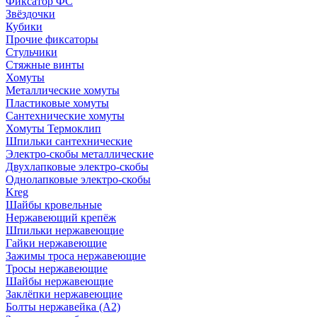
Фиксатор ФС
Звёздочки
Кубики
Прочие фиксаторы
Стульчики
Стяжные винты
Хомуты
Металлические хомуты
Пластиковые хомуты
Сантехнические хомуты
Хомуты Термоклип
Шпильки сантехнические
Электро-скобы металлические
Двухлапковые электро-скобы
Однолапковые электро-скобы
Kreg
Шайбы кровельные
Нержавеющий крепёж
Шпильки нержавеющие
Гайки нержавеющие
Зажимы троса нержавеющие
Тросы нержавеющие
Шайбы нержавеющие
Заклёпки нержавеющие
Болты нержавейка (А2)