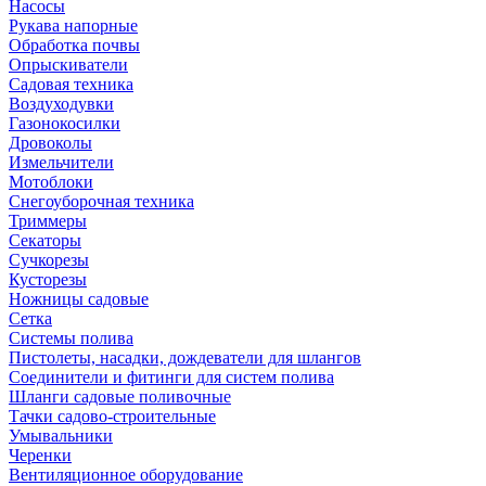
Насосы
Рукава напорные
Обработка почвы
Опрыскиватели
Садовая техника
Воздуходувки
Газонокосилки
Дровоколы
Измельчители
Мотоблоки
Снегоуборочная техника
Триммеры
Секаторы
Сучкорезы
Кусторезы
Ножницы садовые
Сетка
Системы полива
Пистолеты, насадки, дождеватели для шлангов
Соединители и фитинги для систем полива
Шланги садовые поливочные
Тачки садово-строительные
Умывальники
Черенки
Вентиляционное оборудование