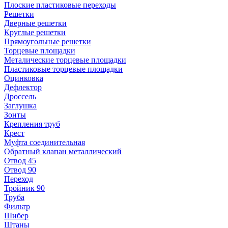
Плоские пластиковые переходы
Решетки
Дверные решетки
Круглые решетки
Прямоугольные решетки
Торцевые площадки
Металические торцевые площадки
Пластиковые торцевые площадки
Оцинковка
Дефлектор
Дроссель
Заглушка
Зонты
Крепления труб
Крест
Муфта соединительная
Обратный клапан металлический
Отвод 45
Отвод 90
Переход
Тройник 90
Труба
Фильтр
Шибер
Штаны