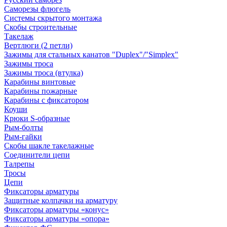
Саморезы флюгель
Системы скрытого монтажа
Скобы строительные
Такелаж
Вертлюги (2 петли)
Зажимы для стальных канатов "Duplex"/"Simplex"
Зажимы троса
Зажимы троса (втулка)
Карабины винтовые
Карабины пожарные
Карабины с фиксатором
Коуши
Крюки S-образные
Рым-болты
Рым-гайки
Скобы шакле такелажные
Соединители цепи
Талрепы
Тросы
Цепи
Фиксаторы арматуры
Защитные колпачки на арматуру
Фиксаторы арматуры «конус»
Фиксаторы арматуры «опора»