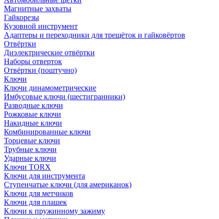
Магнитные захваты
Гайкорезы
Кузовной инструмент
Адаптеры и переходники для трещёток и гайковёртов
Отвёртки
Диэлектрические отвёртки
Наборы отверток
Отвёртки (поштучно)
Ключи
Ключи динамометрические
Имбусовые ключи (шестигранники)
Разводные ключи
Рожковые ключи
Накидные ключи
Комбинированные ключи
Торцевые ключи
Трубные ключи
Ударные ключи
Ключи TORX
Ключи для инструмента
Ступенчатые ключи (для американок)
Ключи для метчиков
Ключи для плашек
Ключи к пружинному зажиму