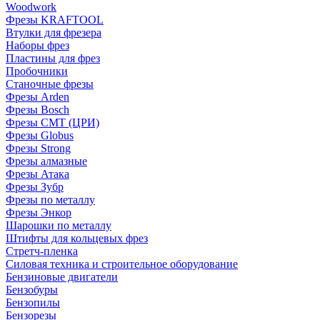
Woodwork
Фрезы KRAFTOOL
Втулки для фрезера
Наборы фрез
Пластины для фрез
Пробочники
Станочные фрезы
Фрезы Arden
Фрезы Bosch
Фрезы CMT (ЦРИ)
Фрезы Globus
Фрезы Strong
Фрезы алмазные
Фрезы Атака
Фрезы Зубр
Фрезы по металлу
Фрезы Энкор
Шарошки по металлу
Штифты для кольцевых фрез
Стретч-пленка
Силовая техника и строительное оборудование
Бензиновые двигатели
Бензобуры
Бензопилы
Бензорезы