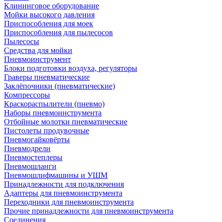
Клининговое оборудование
Мойки высокого давления
Приспособления для моек
Приспособления для пылесосов
Пылесосы
Средства для мойки
Пневмоинструмент
Блоки подготовки воздуха, регуляторы
Граверы пневматические
Заклёпочники (пневматические)
Компрессоры
Краскораспылители (пневмо)
Наборы пневмоинструмента
Отбойные молотки пневматические
Пистолеты продувочные
Пневмогайковёрты
Пневмодрели
Пневмостеплеры
Пневмошланги
Пневмошлифмашины и УШМ
Принадлежности для подключения
Адаптеры для пневмоинструмента
Переходники для пневмоинструмента
Прочие принадлежности для пневмоинструмента
Соединения