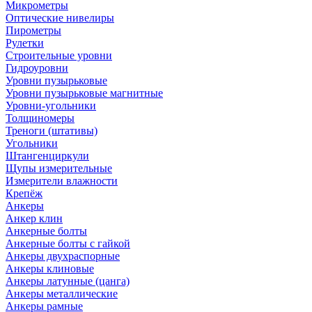
Микрометры
Оптические нивелиры
Пирометры
Рулетки
Строительные уровни
Гидроуровни
Уровни пузырьковые
Уровни пузырьковые магнитные
Уровни-угольники
Толщиномеры
Треноги (штативы)
Угольники
Штангенциркули
Щупы измерительные
Измерители влажности
Крепёж
Анкеры
Анкер клин
Анкерные болты
Анкерные болты с гайкой
Анкеры двухраспорные
Анкеры клиновые
Анкеры латунные (цанга)
Анкеры металлические
Анкеры рамные