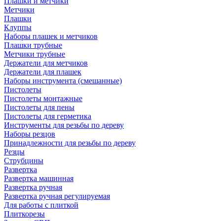
Плашки и метчики
Метчики
Плашки
Клуппы
Наборы плашек и метчиков
Плашки трубные
Метчики трубные
Держатели для метчиков
Держатели для плашек
Наборы инструмента (смешанные)
Пистолеты
Пистолеты монтажные
Пистолеты для пены
Пистолеты для герметика
Инструменты для резьбы по дереву
Наборы резцов
Принадлежности для резьбы по дереву
Резцы
Струбцины
Развертка
Развертка машинная
Развертка ручная
Развертка ручная регулируемая
Для работы с плиткой
Плиткорезы