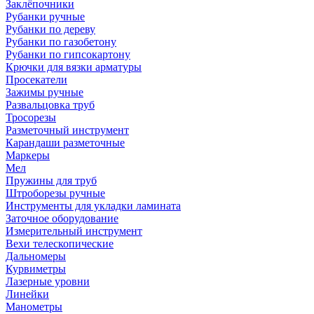
Заклёпочники
Рубанки ручные
Рубанки по дереву
Рубанки по газобетону
Рубанки по гипсокартону
Крючки для вязки арматуры
Просекатели
Зажимы ручные
Развальцовка труб
Тросорезы
Разметочный инструмент
Карандаши разметочные
Маркеры
Мел
Пружины для труб
Штроборезы ручные
Инструменты для укладки ламината
Заточное оборудование
Измерительный инструмент
Вехи телескопические
Дальномеры
Курвиметры
Лазерные уровни
Линейки
Манометры