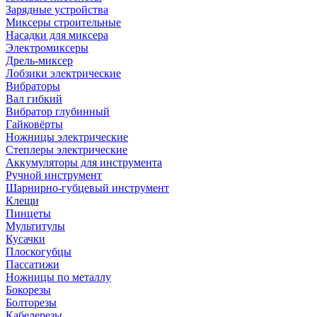
Зарядные устройства
Миксеры строительные
Насадки для миксера
Электромиксеры
Дрель-миксер
Лобзики электрические
Вибраторы
Вал гибкий
Вибратор глубинный
Гайковёрты
Ножницы электрические
Степлеры электрические
Аккумуляторы для инструмента
Ручной инструмент
Шарнирно-губцевый инструмент
Клещи
Пинцеты
Мультитулы
Кусачки
Плоскогубцы
Пассатижи
Ножницы по металлу
Бокорезы
Болторезы
Кабелерезы