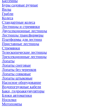
Бассейны
Буры садовые ручные
Вилы
Грабли
Колеса
Стандартные колеса
Лестницы и стремянки
Двухсекционные лестницы
Лестницы трансформеры
Платформы для лестниц
Приставные лестницы
Стремянки
Телескопические лестницы
Трехсекционные лестницы
Лопаты
Лопаты снеговые
Лопаты без черенков
Лопаты совковые
Лопаты штыковые
Насосное оборудование
Водопогружные кабели
Баки, гидроаккумуляторы
Блоки автоматики
Носилки
Мотопомпы