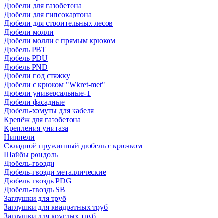
Дюбели для газобетона
Дюбели для гипсокартона
Дюбели для строительных лесов
Дюбели молли
Дюбели молли с прямым крюком
Дюбель PBT
Дюбель PDU
Дюбель PND
Дюбели под стяжку
Дюбели с крюком "Wkret-met"
Дюбели универсальные-Т
Дюбели фасадные
Дюбель-хомуты для кабеля
Крепёж для газобетона
Крепления унитаза
Ниппели
Складной пружинный дюбель с крючком
Шайбы рондоль
Дюбель-гвозди
Дюбель-гвозди металлические
Дюбель-гвоздь PDG
Дюбель-гвоздь SB
Заглушки для труб
Заглушки для квадратных труб
Заглушки для круглых труб