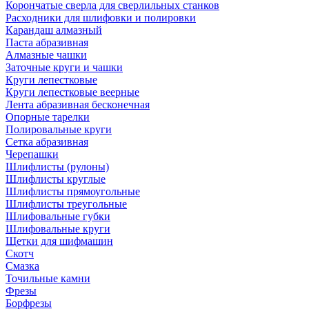
Корончатые сверла для сверлильных станков
Расходники для шлифовки и полировки
Карандаш алмазный
Паста абразивная
Алмазные чашки
Заточные круги и чашки
Круги лепестковые
Круги лепестковые веерные
Лента абразивная бесконечная
Опорные тарелки
Полировальные круги
Сетка абразивная
Черепашки
Шлифлисты (рулоны)
Шлифлисты круглые
Шлифлисты прямоугольные
Шлифлисты треугольные
Шлифовальные губки
Шлифовальные круги
Щетки для шифмашин
Скотч
Смазка
Точильные камни
Фрезы
Борфрезы