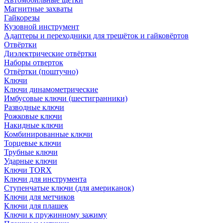
Магнитные захваты
Гайкорезы
Кузовной инструмент
Адаптеры и переходники для трещёток и гайковёртов
Отвёртки
Диэлектрические отвёртки
Наборы отверток
Отвёртки (поштучно)
Ключи
Ключи динамометрические
Имбусовые ключи (шестигранники)
Разводные ключи
Рожковые ключи
Накидные ключи
Комбинированные ключи
Торцевые ключи
Трубные ключи
Ударные ключи
Ключи TORX
Ключи для инструмента
Ступенчатые ключи (для американок)
Ключи для метчиков
Ключи для плашек
Ключи к пружинному зажиму