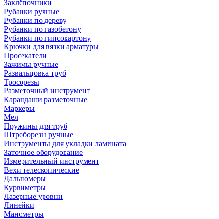
Заклёпочники
Рубанки ручные
Рубанки по дереву
Рубанки по газобетону
Рубанки по гипсокартону
Крючки для вязки арматуры
Просекатели
Зажимы ручные
Развальцовка труб
Тросорезы
Разметочный инструмент
Карандаши разметочные
Маркеры
Мел
Пружины для труб
Штроборезы ручные
Инструменты для укладки ламината
Заточное оборудование
Измерительный инструмент
Вехи телескопические
Дальномеры
Курвиметры
Лазерные уровни
Линейки
Манометры