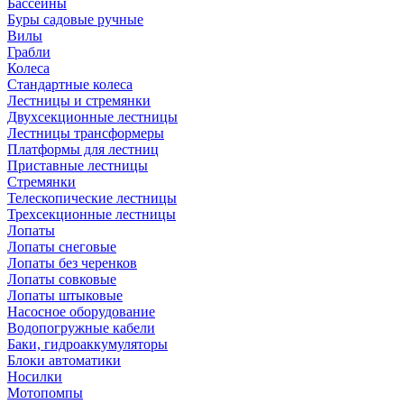
Бассейны
Буры садовые ручные
Вилы
Грабли
Колеса
Стандартные колеса
Лестницы и стремянки
Двухсекционные лестницы
Лестницы трансформеры
Платформы для лестниц
Приставные лестницы
Стремянки
Телескопические лестницы
Трехсекционные лестницы
Лопаты
Лопаты снеговые
Лопаты без черенков
Лопаты совковые
Лопаты штыковые
Насосное оборудование
Водопогружные кабели
Баки, гидроаккумуляторы
Блоки автоматики
Носилки
Мотопомпы