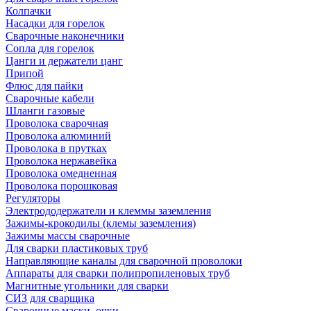
Колпачки
Насадки для горелок
Сварочные наконечники
Сопла для горелок
Цанги и держатели цанг
Припой
Флюс для пайки
Сварочные кабели
Шланги газовые
Проволока сварочная
Проволока алюминий
Проволока в прутках
Проволока нержавейка
Проволока омедненная
Проволока порошковая
Регуляторы
Электрододержатели и клеммы заземления
Зажимы-крокодилы (клемы заземления)
Зажимы массы сварочные
Для сварки пластиковых труб
Направляющие каналы для сварочной проволоки
Аппараты для сварки полипропиленовых труб
Магнитные угольники для сварки
СИЗ для сварщика
Сварочные маски, очки