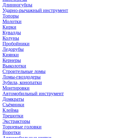
Длинногубцы
Ударно-рычажный инструмент
Топоры
Молотки
Кирки
Кувалды
Колуны
Пробойники
Ледорубы
Киянки
Кернеры
Выколотки
Строительные ломы
Ломы-гвоздодеры
Зубила, конопатки
Монтировки
Автомобильный инструмент
Домкраты
Съёмники
Клейма
Трещотки
Экстракторы
Торцевые головки
Воротки
Автомобильные щетки