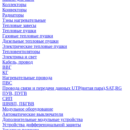
Коллекторы
Конвекторы
Радиаторы
Тэны нагревательные
Тепловые завесы
Тепловые пушки
Газовые тепловые пушки
Дизельные тепловые пушки
Электрические тепловые пушки
Тепловентиляторы
Электрика и свет
Кабель, провод
ВВГ
КГ
Нагревательные провода
ПВС
Провода связи и передачи данных UTP(витая пара),SAT,RG
ПУВ, ПУГВ
СИП
ШВВП, ПБГВВ
Модульное оборудование
Автоматические выключатели
Дополнительные модульные устройства
Устройства дифференциальной защиты
Заказные позиции