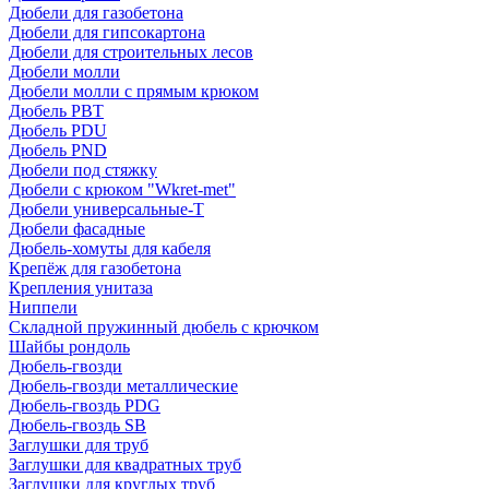
Дюбели для газобетона
Дюбели для гипсокартона
Дюбели для строительных лесов
Дюбели молли
Дюбели молли с прямым крюком
Дюбель PBT
Дюбель PDU
Дюбель PND
Дюбели под стяжку
Дюбели с крюком "Wkret-met"
Дюбели универсальные-Т
Дюбели фасадные
Дюбель-хомуты для кабеля
Крепёж для газобетона
Крепления унитаза
Ниппели
Складной пружинный дюбель с крючком
Шайбы рондоль
Дюбель-гвозди
Дюбель-гвозди металлические
Дюбель-гвоздь PDG
Дюбель-гвоздь SB
Заглушки для труб
Заглушки для квадратных труб
Заглушки для круглых труб