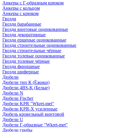
Анкеры с Г-образным крюком
Анкеры с кольцом
Анкеры с крюком
Гвозди
Гвозди барабанные
Гвозди винтовые оцинкованные
Гвозди декоративные
Гвозди ершеные оцинкованные
Гвозди строительные оцинкованные
Гвозди строительные чёрные
Гвозди толевые оцинкованные
Гвозди толевые чёрные
Гвозди финишные
Гвозди шиферные
Дюбели
Дюбели тип К (Ёжики)
Дюбели 4BS-K (Белые)
Дюбели N
Дюбели Fischer
Дюбели KPR "Wkret-met"
Дюбели KPR-Х усиленные
Дюбель кровельный винтовой
Дюбели U
Дюбели Г-образные "Wkret-met"
Дюбели грибы