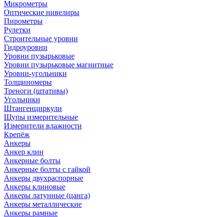
Микрометры
Оптические нивелиры
Пирометры
Рулетки
Строительные уровни
Гидроуровни
Уровни пузырьковые
Уровни пузырьковые магнитные
Уровни-угольники
Толщиномеры
Треноги (штативы)
Угольники
Штангенциркули
Щупы измерительные
Измерители влажности
Крепёж
Анкеры
Анкер клин
Анкерные болты
Анкерные болты с гайкой
Анкеры двухраспорные
Анкеры клиновые
Анкеры латунные (цанга)
Анкеры металлические
Анкеры рамные