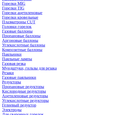
Горелки MIG
Горелки TIG
Горелки ацетиленовые
Горелки кровельные
Плазматроны CUT
Головки горелок
Газовые баллоны
Пропановые баллоны
Аргоновые баллоны
Углекислотные баллоны
Композитные баллоны
Паяльники
Паяльные лампы
Газовая резка
Мундштуки, гильзы для резака
Резаки
Газовые паяльники
Редукторы
Пропановые редукторы
Кислородные редукторы
Ацетиленовые редукторы
Углекислотные редукторы
Гелиевый редуктор
Электроды
Для сварочных горелок