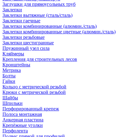
Заглушки для прямоугольных труб
Заклепки
Заклепки вытяжные (сталь/сталь)
Заклепки гаечные
Заклепки комбинированные (алюмин./сталь)
Заклепки комбинированные цветные (алюмин./сталь)
Заклепки резьбовые
Заклепки шестигранные
Пружинный узел сила
Кляймеры
Крепления для строительных лесов
Кронштейны
Метрика
Болты
Гайки
Кольцо с метрической резьбой
Крюки с метрической резьбой
Шайбы
Шпильки
Перфорированный крепеж
Полоса монтажная
Анкерная пластина
Крепёжные уголки
Перфолента
Подвес прямой для профилей