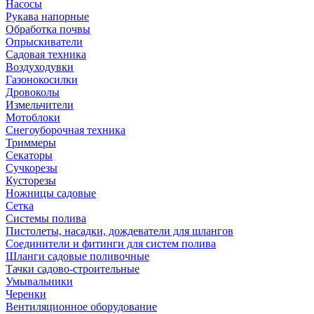
Насосы
Рукава напорные
Обработка почвы
Опрыскиватели
Садовая техника
Воздуходувки
Газонокосилки
Дровоколы
Измельчители
Мотоблоки
Снегоуборочная техника
Триммеры
Секаторы
Сучкорезы
Кусторезы
Ножницы садовые
Сетка
Системы полива
Пистолеты, насадки, дождеватели для шлангов
Соединители и фитинги для систем полива
Шланги садовые поливочные
Тачки садово-строительные
Умывальники
Черенки
Вентиляционное оборудование