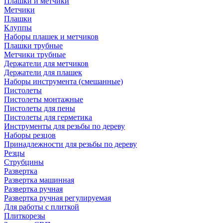
Плашки и метчики
Метчики
Плашки
Клуппы
Наборы плашек и метчиков
Плашки трубные
Метчики трубные
Держатели для метчиков
Держатели для плашек
Наборы инструмента (смешанные)
Пистолеты
Пистолеты монтажные
Пистолеты для пены
Пистолеты для герметика
Инструменты для резьбы по дереву
Наборы резцов
Принадлежности для резьбы по дереву
Резцы
Струбцины
Развертка
Развертка машинная
Развертка ручная
Развертка ручная регулируемая
Для работы с плиткой
Плиткорезы