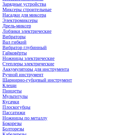
Зарядные устройства
Миксеры строительные
Насадки для миксера
Электромиксеры
Дрель-миксер
Лобзики электрические
Вибраторы
Вал гибкий
Вибратор глубинный
Гайковёрты
Ножницы электрические
Степлеры электрические
Аккумуляторы для инструмента
Ручной инструмент
Шарнирно-губцевый инструмент
Клещи
Пинцеты
Мультитулы
Кусачки
Плоскогубцы
Пассатижи
Ножницы по металлу
Бокорезы
Болторезы
Кабелерезы