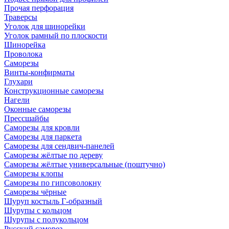
Прочая перфорация
Траверсы
Уголок для шинорейки
Уголок рамный по плоскости
Шинорейка
Проволока
Саморезы
Винты-конфирматы
Глухари
Конструкционные саморезы
Нагели
Оконные саморезы
Прессшайбы
Саморезы для кровли
Саморезы для паркета
Саморезы для сендвич-панелей
Саморезы жёлтые по дереву
Саморезы жёлтые универсальные (поштучно)
Саморезы клопы
Саморезы по гипсоволокну
Саморезы чёрные
Шуруп костыль Г-образный
Шурупы с кольцом
Шурупы с полукольцом
Русский саморез