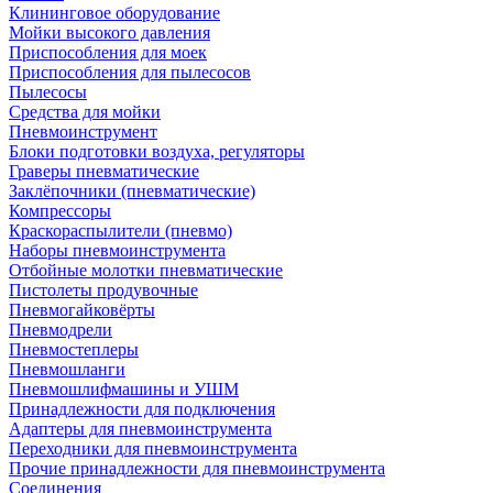
Клининговое оборудование
Мойки высокого давления
Приспособления для моек
Приспособления для пылесосов
Пылесосы
Средства для мойки
Пневмоинструмент
Блоки подготовки воздуха, регуляторы
Граверы пневматические
Заклёпочники (пневматические)
Компрессоры
Краскораспылители (пневмо)
Наборы пневмоинструмента
Отбойные молотки пневматические
Пистолеты продувочные
Пневмогайковёрты
Пневмодрели
Пневмостеплеры
Пневмошланги
Пневмошлифмашины и УШМ
Принадлежности для подключения
Адаптеры для пневмоинструмента
Переходники для пневмоинструмента
Прочие принадлежности для пневмоинструмента
Соединения