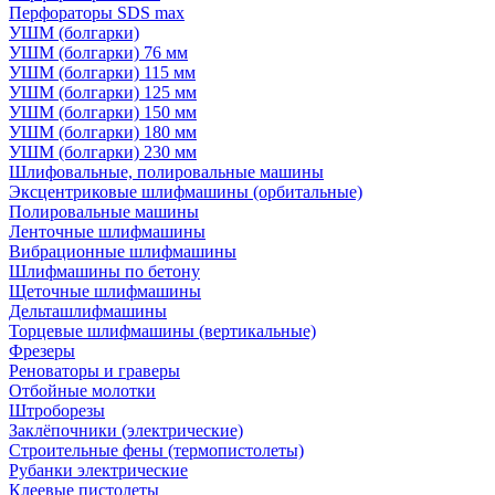
Перфораторы SDS max
УШМ (болгарки)
УШМ (болгарки) 76 мм
УШМ (болгарки) 115 мм
УШМ (болгарки) 125 мм
УШМ (болгарки) 150 мм
УШМ (болгарки) 180 мм
УШМ (болгарки) 230 мм
Шлифовальные, полировальные машины
Эксцентриковые шлифмашины (орбитальные)
Полировальные машины
Ленточные шлифмашины
Вибрационные шлифмашины
Шлифмашины по бетону
Щеточные шлифмашины
Дельташлифмашины
Торцевые шлифмашины (вертикальные)
Фрезеры
Реноваторы и граверы
Отбойные молотки
Штроборезы
Заклёпочники (электрические)
Строительные фены (термопистолеты)
Рубанки электрические
Клеевые пистолеты