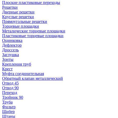
Плоские пластиковые переходы
Решетки
Дверные решетки
Круглые решетки
Прямоугольные решетки
Торцевые площадки
Металические торцевые площадки
Пластиковые торцевые площадки
Оцинковка
Дефлектор
Дроссель
Заглушка
Зонты
Крепления труб
Крест
Муфта соединительная
Обратный клапан металлический
Отвод 45
Отвод 90
Переход
Тройник 90
Труба
Фильтр
Шибер
Штаны