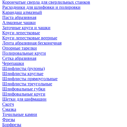
Корончатые сверла для сверлильных станков
Расходники для шлифовки и полировки
Карандаш алмазный
Паста абразивная
Алмазные чашки
Заточные круги и чашки
Круги лепестковые
Круги лепестковые веерные
Лента абразивная бесконечная
Опорные тарелки
Полировальные круги
Сетка абразивная
Черепашки
Шлифлисты (рулоны)
Шлифлисты круглые
Шлифлисты прямоугольные
Шлифлисты треугольные
Шлифовальные губки
Шлифовальные круги
Щетки для шифмашин
Скотч
Смазка
Точильные камни
Фрезы
Борфрезы