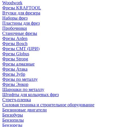
Woodwork
Фрезы KRAFTOOL
Втулки для фрезера
Наборы фрез
Пластины для фрез
Пробочники
Станочные фрезы
Фрезы Arden
Фрезы Bosch
Фрезы CMT (ЦРИ)
Фрезы Globus
Фрезы Strong
Фрезы алмазные
Фрезы Атака
Фрезы Зубр
Фрезы по металлу
Фрезы Энкор
Шарошки по металлу
Штифты для кольцевых фрез
Стретч-пленка
Силовая техника и строительное оборудование
Бензиновые двигатели
Бензобуры
Бензопилы
Бензорезы