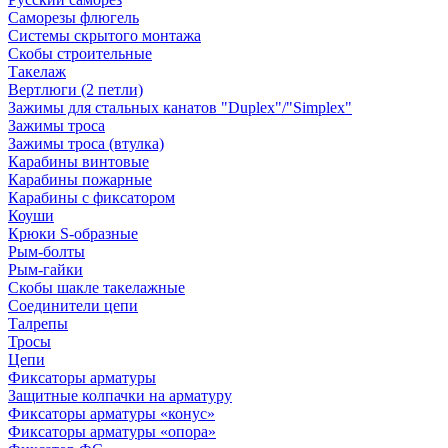
Саморезы флюгель
Системы скрытого монтажа
Скобы строительные
Такелаж
Вертлюги (2 петли)
Зажимы для стальных канатов "Duplex"/"Simplex"
Зажимы троса
Зажимы троса (втулка)
Карабины винтовые
Карабины пожарные
Карабины с фиксатором
Коуши
Крюки S-образные
Рым-болты
Рым-гайки
Скобы шакле такелажные
Соединители цепи
Талрепы
Тросы
Цепи
Фиксаторы арматуры
Защитные колпачки на арматуру
Фиксаторы арматуры «конус»
Фиксаторы арматуры «опора»