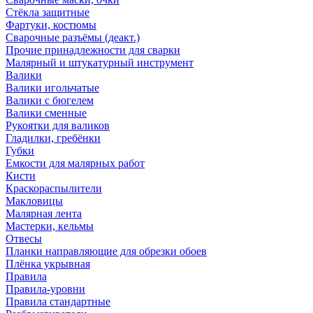
Стёкла защитные
Фартуки, костюмы
Сварочные разъёмы (деакт.)
Прочие принадлежности для сварки
Малярный и штукатурный инструмент
Валики
Валики игольчатые
Валики с бюгелем
Валики сменные
Рукоятки для валиков
Гладилки, гребёнки
Губки
Емкости для малярных работ
Кисти
Краскораспылители
Макловицы
Малярная лента
Мастерки, кельмы
Отвесы
Планки направляющие для обрезки обоев
Плёнка укрывная
Правила
Правила-уровни
Правила стандартные