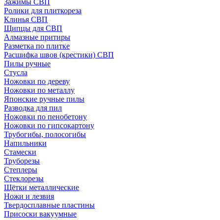
Зажимы СВП
Ролики для плиткореза
Клинья СВП
Щипцы для СВП
Алмазные притиры
Разметка по плитке
Расшифка швов (крестики) СВП
Пилы ручные
Стусла
Ножовки по дереву
Ножовки по металлу
Японские ручные пилы
Разводка для пил
Ножовки по пенобетону
Ножовки по гипсокартону
Трубогибы, полосогибы
Напильники
Стамески
Труборезы
Степлеры
Стеклорезы
Щётки металлические
Ножи и лезвия
Твердосплавные пластины
Присоски вакуумные