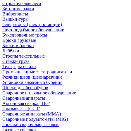
Строительные леса
Бетономешалки
Виброплиты
Вышки-туры
Генераторы (электростанции)
Грузоподъёмное оборудование
Буксировочные тросы
Крюки грузовые
Блоки и блочки
Лебёдки
Стропы текстильные
Стяжки груза
Тельферы и тали
Промышленные электродвигатели
Резчики швов (швонарезчики)
Установки алмазного бурения
Шнеки для бензобуров
Сварочное и паяльное оборудование
Сварочные аппараты
Аргоновая сварка (TIG)
Плазморезы (CUT)
Сварочные аппараты (MMA)
Сварочные полуавтоматы (MIG)
Горелки сварочные, газовые
Газовые горелки