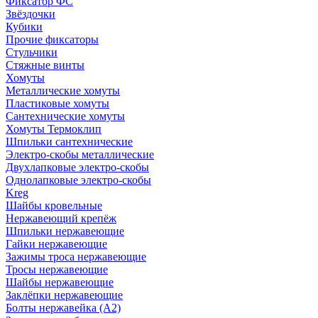
Фиксатор ФС
Звёздочки
Кубики
Прочие фиксаторы
Стульчики
Стяжные винты
Хомуты
Металлические хомуты
Пластиковые хомуты
Сантехнические хомуты
Хомуты Термоклип
Шпильки сантехнические
Электро-скобы металлические
Двухлапковые электро-скобы
Однолапковые электро-скобы
Kreg
Шайбы кровельные
Нержавеющий крепёж
Шпильки нержавеющие
Гайки нержавеющие
Зажимы троса нержавеющие
Тросы нержавеющие
Шайбы нержавеющие
Заклёпки нержавеющие
Болты нержавейка (А2)