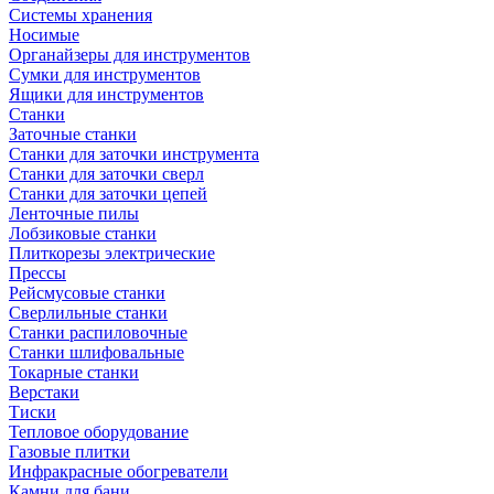
Системы хранения
Носимые
Органайзеры для инструментов
Сумки для инструментов
Ящики для инструментов
Станки
Заточные станки
Станки для заточки инструмента
Станки для заточки сверл
Станки для заточки цепей
Ленточные пилы
Лобзиковые станки
Плиткорезы электрические
Прессы
Рейсмусовые станки
Сверлильные станки
Станки распиловочные
Станки шлифовальные
Токарные станки
Верстаки
Тиски
Тепловое оборудование
Газовые плитки
Инфракрасные обогреватели
Камни для бани