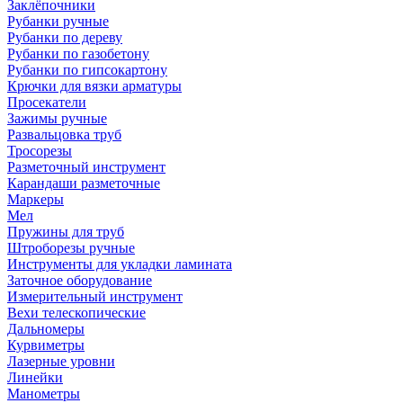
Заклёпочники
Рубанки ручные
Рубанки по дереву
Рубанки по газобетону
Рубанки по гипсокартону
Крючки для вязки арматуры
Просекатели
Зажимы ручные
Развальцовка труб
Тросорезы
Разметочный инструмент
Карандаши разметочные
Маркеры
Мел
Пружины для труб
Штроборезы ручные
Инструменты для укладки ламината
Заточное оборудование
Измерительный инструмент
Вехи телескопические
Дальномеры
Курвиметры
Лазерные уровни
Линейки
Манометры