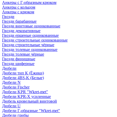
Анкеры с Г-образным крюком
Анкеры с кольцом
Анкеры с крюком
Гвозди
Гвозди барабанные
Гвозди винтовые оцинкованные
Гвозди декоративные
Гвозди ершеные оцинкованные
Гвозди строительные оцинкованные
Гвозди строительные чёрные
Гвозди толевые оцинкованные
Гвозди толевые чёрные
Гвозди финишные
Гвозди шиферные
Дюбели
Дюбели тип К (Ёжики)
Дюбели 4BS-K (Белые)
Дюбели N
Дюбели Fischer
Дюбели KPR "Wkret-met"
Дюбели KPR-Х усиленные
Дюбель кровельный винтовой
Дюбели U
Дюбели Г-образные "Wkret-met"
Дюбели грибы