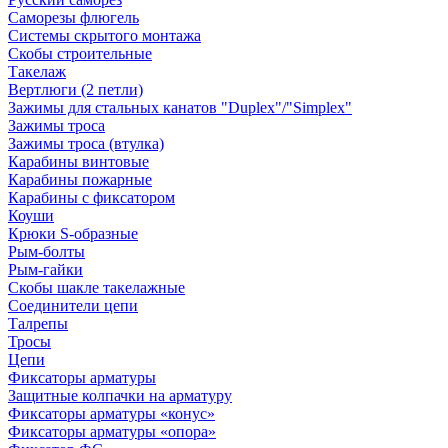
Саморезы флюгель
Системы скрытого монтажа
Скобы строительные
Такелаж
Вертлюги (2 петли)
Зажимы для стальных канатов "Duplex"/"Simplex"
Зажимы троса
Зажимы троса (втулка)
Карабины винтовые
Карабины пожарные
Карабины с фиксатором
Коуши
Крюки S-образные
Рым-болты
Рым-гайки
Скобы шакле такелажные
Соединители цепи
Талрепы
Тросы
Цепи
Фиксаторы арматуры
Защитные колпачки на арматуру
Фиксаторы арматуры «конус»
Фиксаторы арматуры «опора»