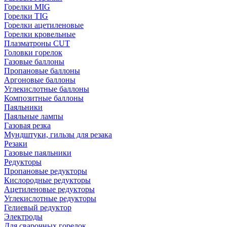
Горелки MIG
Горелки TIG
Горелки ацетиленовые
Горелки кровельные
Плазматроны CUT
Головки горелок
Газовые баллоны
Пропановые баллоны
Аргоновые баллоны
Углекислотные баллоны
Композитные баллоны
Паяльники
Паяльные лампы
Газовая резка
Мундштуки, гильзы для резака
Резаки
Газовые паяльники
Редукторы
Пропановые редукторы
Кислородные редукторы
Ацетиленовые редукторы
Углекислотные редукторы
Гелиевый редуктор
Электроды
Для сварочных горелок