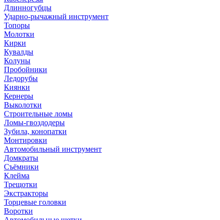
Длинногубцы
Ударно-рычажный инструмент
Топоры
Молотки
Кирки
Кувалды
Колуны
Пробойники
Ледорубы
Киянки
Кернеры
Выколотки
Строительные ломы
Ломы-гвоздодеры
Зубила, конопатки
Монтировки
Автомобильный инструмент
Домкраты
Съёмники
Клейма
Трещотки
Экстракторы
Торцевые головки
Воротки
Автомобильные щетки