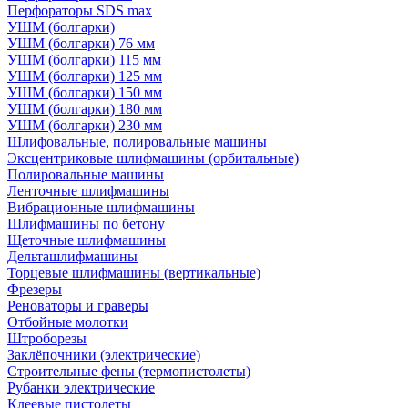
Перфораторы SDS max
УШМ (болгарки)
УШМ (болгарки) 76 мм
УШМ (болгарки) 115 мм
УШМ (болгарки) 125 мм
УШМ (болгарки) 150 мм
УШМ (болгарки) 180 мм
УШМ (болгарки) 230 мм
Шлифовальные, полировальные машины
Эксцентриковые шлифмашины (орбитальные)
Полировальные машины
Ленточные шлифмашины
Вибрационные шлифмашины
Шлифмашины по бетону
Щеточные шлифмашины
Дельташлифмашины
Торцевые шлифмашины (вертикальные)
Фрезеры
Реноваторы и граверы
Отбойные молотки
Штроборезы
Заклёпочники (электрические)
Строительные фены (термопистолеты)
Рубанки электрические
Клеевые пистолеты