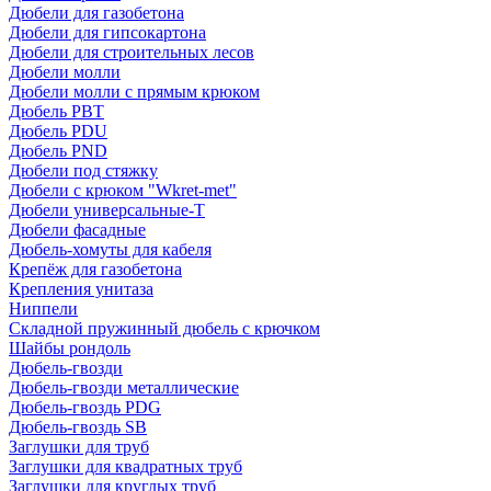
Дюбели для газобетона
Дюбели для гипсокартона
Дюбели для строительных лесов
Дюбели молли
Дюбели молли с прямым крюком
Дюбель PBT
Дюбель PDU
Дюбель PND
Дюбели под стяжку
Дюбели с крюком "Wkret-met"
Дюбели универсальные-Т
Дюбели фасадные
Дюбель-хомуты для кабеля
Крепёж для газобетона
Крепления унитаза
Ниппели
Складной пружинный дюбель с крючком
Шайбы рондоль
Дюбель-гвозди
Дюбель-гвозди металлические
Дюбель-гвоздь PDG
Дюбель-гвоздь SB
Заглушки для труб
Заглушки для квадратных труб
Заглушки для круглых труб