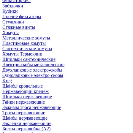
Фиксатор ФС
Звёздочки
Кубики
Прочие фиксаторы
Стульчики
Стяжные винты
Хомуты
Металлические хомуты
Пластиковые хомуты
Сантехнические хомуты
Хомуты Термоклип
Шпильки сантехнические
Электро-скобы металлические
Двухлапковые электро-скобы
Однолапковые электро-скобы
Kreg
Шайбы кровельные
Нержавеющий крепёж
Шпильки нержавеющие
Гайки нержавеющие
Зажимы троса нержавеющие
Тросы нержавеющие
Шайбы нержавеющие
Заклёпки нержавеющие
Болты нержавейка (А2)