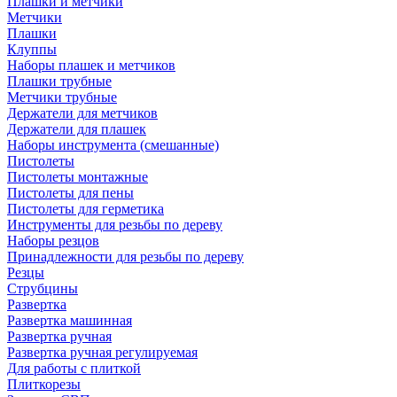
Плашки и метчики
Метчики
Плашки
Клуппы
Наборы плашек и метчиков
Плашки трубные
Метчики трубные
Держатели для метчиков
Держатели для плашек
Наборы инструмента (смешанные)
Пистолеты
Пистолеты монтажные
Пистолеты для пены
Пистолеты для герметика
Инструменты для резьбы по дереву
Наборы резцов
Принадлежности для резьбы по дереву
Резцы
Струбцины
Развертка
Развертка машинная
Развертка ручная
Развертка ручная регулируемая
Для работы с плиткой
Плиткорезы