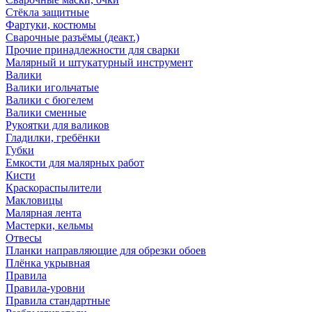
Стёкла защитные
Фартуки, костюмы
Сварочные разъёмы (деакт.)
Прочие принадлежности для сварки
Малярный и штукатурный инструмент
Валики
Валики игольчатые
Валики с бюгелем
Валики сменные
Рукоятки для валиков
Гладилки, гребёнки
Губки
Емкости для малярных работ
Кисти
Краскораспылители
Макловицы
Малярная лента
Мастерки, кельмы
Отвесы
Планки направляющие для обрезки обоев
Плёнка укрывная
Правила
Правила-уровни
Правила стандартные