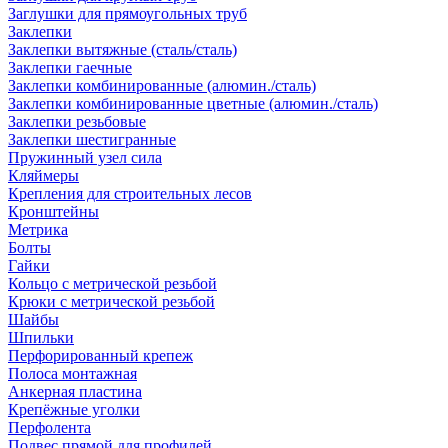
Заглушки для прямоугольных труб
Заклепки
Заклепки вытяжные (сталь/сталь)
Заклепки гаечные
Заклепки комбинированные (алюмин./сталь)
Заклепки комбинированные цветные (алюмин./сталь)
Заклепки резьбовые
Заклепки шестигранные
Пружинный узел сила
Кляймеры
Крепления для строительных лесов
Кронштейны
Метрика
Болты
Гайки
Кольцо с метрической резьбой
Крюки с метрической резьбой
Шайбы
Шпильки
Перфорированный крепеж
Полоса монтажная
Анкерная пластина
Крепёжные уголки
Перфолента
Подвес прямой для профилей