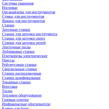
Системы хранения
Носимые
Органайзеры для инструментов
Сумки для инструментов
Ящики для инструментов
Станки
Заточные станки
Станки для заточки инструмента
Станки для заточки сверл
Станки для заточки цепей
Ленточные пилы
Лобзиковые станки
Плиткорезы электрические
Прессы
Рейсмусовые станки
Сверлильные станки
Станки распиловочные
Станки шлифовальные
Токарные станки
Верстаки
Тиски
Тепловое оборудование
Газовые плитки
Инфракрасные обогреватели
Камни для бани