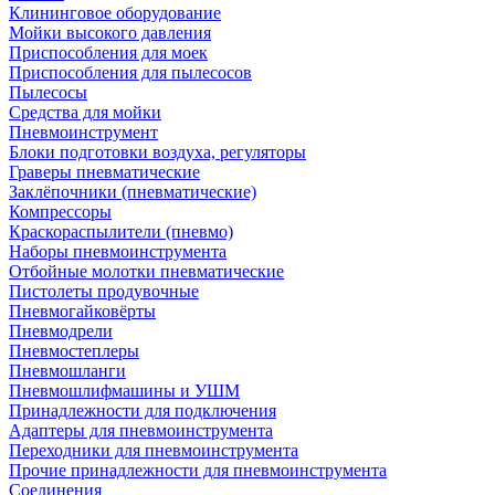
Клининговое оборудование
Мойки высокого давления
Приспособления для моек
Приспособления для пылесосов
Пылесосы
Средства для мойки
Пневмоинструмент
Блоки подготовки воздуха, регуляторы
Граверы пневматические
Заклёпочники (пневматические)
Компрессоры
Краскораспылители (пневмо)
Наборы пневмоинструмента
Отбойные молотки пневматические
Пистолеты продувочные
Пневмогайковёрты
Пневмодрели
Пневмостеплеры
Пневмошланги
Пневмошлифмашины и УШМ
Принадлежности для подключения
Адаптеры для пневмоинструмента
Переходники для пневмоинструмента
Прочие принадлежности для пневмоинструмента
Соединения