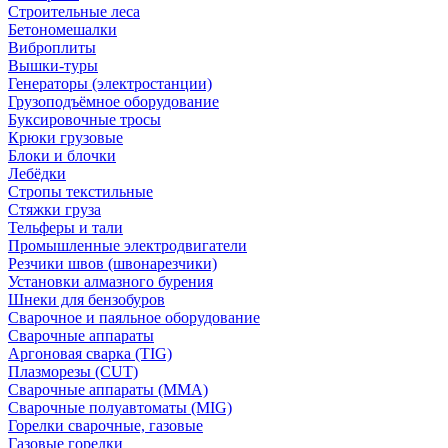
Строительные леса
Бетономешалки
Виброплиты
Вышки-туры
Генераторы (электростанции)
Грузоподъёмное оборудование
Буксировочные тросы
Крюки грузовые
Блоки и блочки
Лебёдки
Стропы текстильные
Стяжки груза
Тельферы и тали
Промышленные электродвигатели
Резчики швов (швонарезчики)
Установки алмазного бурения
Шнеки для бензобуров
Сварочное и паяльное оборудование
Сварочные аппараты
Аргоновая сварка (TIG)
Плазморезы (CUT)
Сварочные аппараты (MMA)
Сварочные полуавтоматы (MIG)
Горелки сварочные, газовые
Газовые горелки