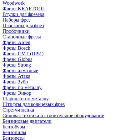
Woodwork
Фрезы KRAFTOOL
Втулки для фрезера
Наборы фрез
Пластины для фрез
Пробочники
Станочные фрезы
Фрезы Arden
Фрезы Bosch
Фрезы CMT (ЦРИ)
Фрезы Globus
Фрезы Strong
Фрезы алмазные
Фрезы Атака
Фрезы Зубр
Фрезы по металлу
Фрезы Энкор
Шарошки по металлу
Штифты для кольцевых фрез
Стретч-пленка
Силовая техника и строительное оборудование
Бензиновые двигатели
Бензобуры
Бензопилы
Бензорезы