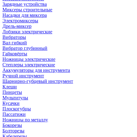
Зарядные устройства
Миксеры строительные
Насадки для миксера
Электромиксеры
Дрель-миксер
Лобзики электрические
Вибраторы
Вал гибкий
Вибратор глубинный
Гайковёрты
Ножницы электрические
Степлеры электрические
Аккумуляторы для инструмента
Ручной инструмент
Шарнирно-губцевый инструмент
Клещи
Пинцеты
Мультитулы
Кусачки
Плоскогубцы
Пассатижи
Ножницы по металлу
Бокорезы
Болторезы
Кабелерезы