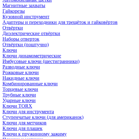
Магнитные захваты
Гайкорезы
Кузовной инструмент
Адаптеры и переходники для трещёток и гайковёртов
Отвёртки
Диэлектрические отвёртки
Наборы отверток
Отвёртки (поштучно)
Ключи
Ключи динамометрические
Имбусовые ключи (шестигранники)
Разводные ключи
Рожковые ключи
Накидные ключи
Комбинированные ключи
Торцевые ключи
Трубные ключи
Ударные ключи
Ключи TORX
Ключи для инструмента
Ступенчатые ключи (для американок)
Ключи для метчиков
Ключи для плашек
Ключи к пружинному зажиму