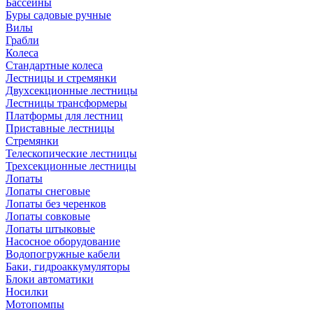
Бассейны
Буры садовые ручные
Вилы
Грабли
Колеса
Стандартные колеса
Лестницы и стремянки
Двухсекционные лестницы
Лестницы трансформеры
Платформы для лестниц
Приставные лестницы
Стремянки
Телескопические лестницы
Трехсекционные лестницы
Лопаты
Лопаты снеговые
Лопаты без черенков
Лопаты совковые
Лопаты штыковые
Насосное оборудование
Водопогружные кабели
Баки, гидроаккумуляторы
Блоки автоматики
Носилки
Мотопомпы