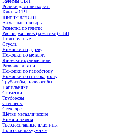
Зажимы СВП
Ролики для плиткореза
Клинья СВП
Щипцы для СВП
Алмазные притиры
Разметка по плитке
Расшифка швов (крестики) СВП
Пилы ручные
Стусла
Ножовки по дереву
Ножовки по металлу
Японские ручные пилы
Разводка для пил
Ножовки по пенобетону
Ножовки по гипсокартону
Трубогибы, полосогибы
Напильники
Стамески
Труборезы
Степлеры
Стеклорезы
Щётки металлические
Ножи и лезвия
Твердосплавные пластины
Присоски вакуумные