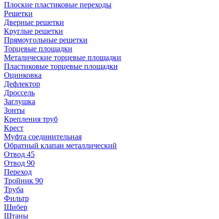
Плоские пластиковые переходы
Решетки
Дверные решетки
Круглые решетки
Прямоугольные решетки
Торцевые площадки
Металические торцевые площадки
Пластиковые торцевые площадки
Оцинковка
Дефлектор
Дроссель
Заглушка
Зонты
Крепления труб
Крест
Муфта соединительная
Обратный клапан металлический
Отвод 45
Отвод 90
Переход
Тройник 90
Труба
Фильтр
Шибер
Штаны