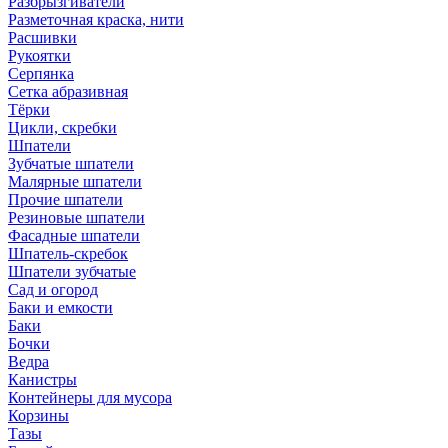
Разбрызгиватели
Разметочная краска, нити
Расшивки
Рукоятки
Серпянка
Сетка абразивная
Тёрки
Цикли, скребки
Шпатели
Зубчатые шпатели
Малярные шпатели
Прочие шпатели
Резиновые шпатели
Фасадные шпатели
Шпатель-скребок
Шпатели зубчатые
Сад и огород
Баки и емкости
Баки
Бочки
Ведра
Канистры
Контейнеры для мусора
Корзины
Тазы