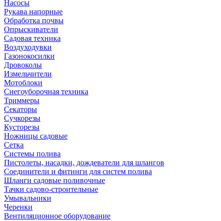
Насосы
Рукава напорные
Обработка почвы
Опрыскиватели
Садовая техника
Воздуходувки
Газонокосилки
Дровоколы
Измельчители
Мотоблоки
Снегоуборочная техника
Триммеры
Секаторы
Сучкорезы
Кусторезы
Ножницы садовые
Сетка
Системы полива
Пистолеты, насадки, дождеватели для шлангов
Соединители и фитинги для систем полива
Шланги садовые поливочные
Тачки садово-строительные
Умывальники
Черенки
Вентиляционное оборудование