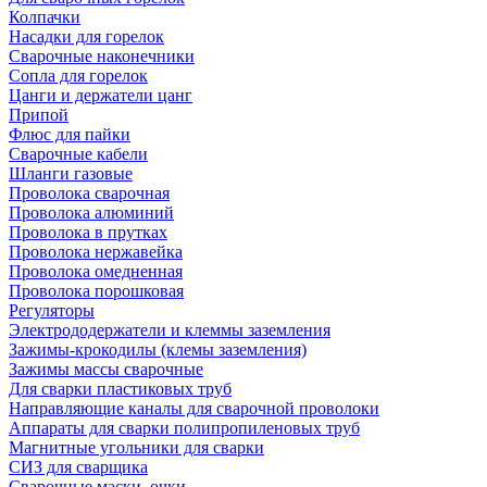
Колпачки
Насадки для горелок
Сварочные наконечники
Сопла для горелок
Цанги и держатели цанг
Припой
Флюс для пайки
Сварочные кабели
Шланги газовые
Проволока сварочная
Проволока алюминий
Проволока в прутках
Проволока нержавейка
Проволока омедненная
Проволока порошковая
Регуляторы
Электрододержатели и клеммы заземления
Зажимы-крокодилы (клемы заземления)
Зажимы массы сварочные
Для сварки пластиковых труб
Направляющие каналы для сварочной проволоки
Аппараты для сварки полипропиленовых труб
Магнитные угольники для сварки
СИЗ для сварщика
Сварочные маски, очки