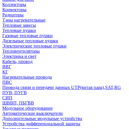
Коллекторы
Конвекторы
Радиаторы
Тэны нагревательные
Тепловые завесы
Тепловые пушки
Газовые тепловые пушки
Дизельные тепловые пушки
Электрические тепловые пушки
Тепловентиляторы
Электрика и свет
Кабель, провод
ВВГ
КГ
Нагревательные провода
ПВС
Провода связи и передачи данных UTP(витая пара),SAT,RG
ПУВ, ПУГВ
СИП
ШВВП, ПБГВВ
Модульное оборудование
Автоматические выключатели
Дополнительные модульные устройства
Устройства дифференциальной защиты
Заказные позиции