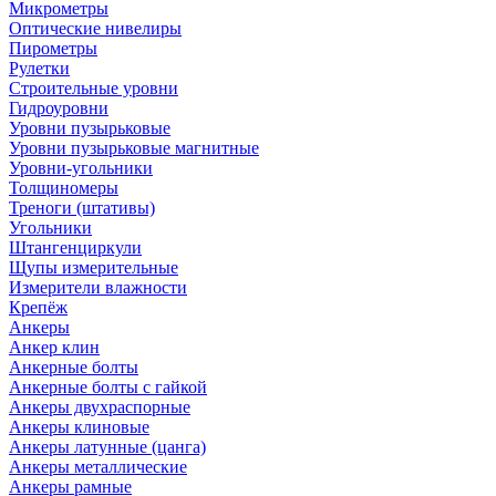
Микрометры
Оптические нивелиры
Пирометры
Рулетки
Строительные уровни
Гидроуровни
Уровни пузырьковые
Уровни пузырьковые магнитные
Уровни-угольники
Толщиномеры
Треноги (штативы)
Угольники
Штангенциркули
Щупы измерительные
Измерители влажности
Крепёж
Анкеры
Анкер клин
Анкерные болты
Анкерные болты с гайкой
Анкеры двухраспорные
Анкеры клиновые
Анкеры латунные (цанга)
Анкеры металлические
Анкеры рамные