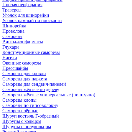
Прочая перфорация
Траверсы
Уголок для шинорейки
Уголок рамный по плоскости
Шинорейка
Проволока
Саморезы
Винты-конфирматы
Глухари
Конструкционные саморезы
Нагели
Оконные саморезы
Прессшайбы
Саморезы для кровли
Саморезы для паркета
Саморезы для сендвич-панелей
Саморезы жёлтые по дереву
Саморезы жёлтые универсальные (поштучно)
Саморезы клопы
Саморезы по гипсоволокну
Саморезы чёрные
Шуруп костыль Г-образный
Шурупы с кольцом
Шурупы с полукольцом
Русский саморез