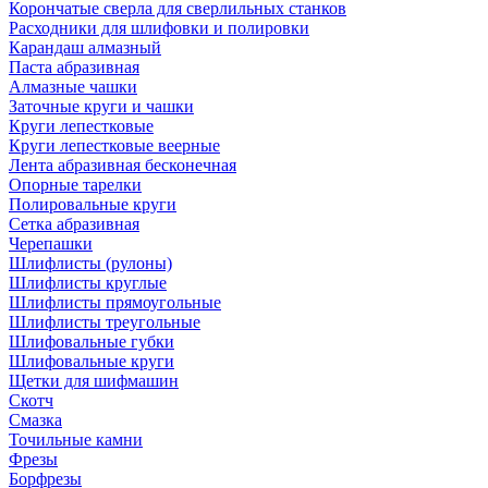
Корончатые сверла для сверлильных станков
Расходники для шлифовки и полировки
Карандаш алмазный
Паста абразивная
Алмазные чашки
Заточные круги и чашки
Круги лепестковые
Круги лепестковые веерные
Лента абразивная бесконечная
Опорные тарелки
Полировальные круги
Сетка абразивная
Черепашки
Шлифлисты (рулоны)
Шлифлисты круглые
Шлифлисты прямоугольные
Шлифлисты треугольные
Шлифовальные губки
Шлифовальные круги
Щетки для шифмашин
Скотч
Смазка
Точильные камни
Фрезы
Борфрезы