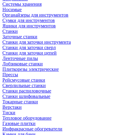
Системы хранения
Носимые
Органайзеры для инструментов
Сумки для инструментов
Ящики для инструментов
Станки
Заточные станки
Станки для заточки инструмента
Станки для заточки сверл
Станки для заточки цепей
Ленточные пилы
Лобзиковые станки
Плиткорезы электрические
Прессы
Рейсмусовые станки
Сверлильные станки
Станки распиловочные
Станки шлифовальные
Токарные станки
Верстаки
Тиски
Тепловое оборудование
Газовые плитки
Инфракрасные обогреватели
Камни для бани