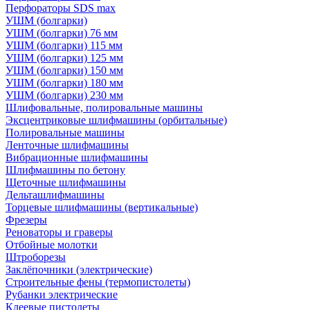
Перфораторы SDS max
УШМ (болгарки)
УШМ (болгарки) 76 мм
УШМ (болгарки) 115 мм
УШМ (болгарки) 125 мм
УШМ (болгарки) 150 мм
УШМ (болгарки) 180 мм
УШМ (болгарки) 230 мм
Шлифовальные, полировальные машины
Эксцентриковые шлифмашины (орбитальные)
Полировальные машины
Ленточные шлифмашины
Вибрационные шлифмашины
Шлифмашины по бетону
Щеточные шлифмашины
Дельташлифмашины
Торцевые шлифмашины (вертикальные)
Фрезеры
Реноваторы и граверы
Отбойные молотки
Штроборезы
Заклёпочники (электрические)
Строительные фены (термопистолеты)
Рубанки электрические
Клеевые пистолеты