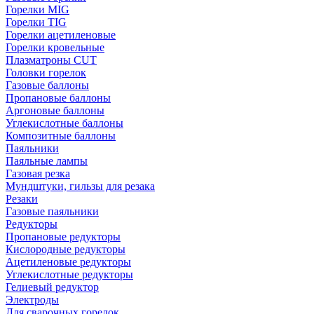
Горелки MIG
Горелки TIG
Горелки ацетиленовые
Горелки кровельные
Плазматроны CUT
Головки горелок
Газовые баллоны
Пропановые баллоны
Аргоновые баллоны
Углекислотные баллоны
Композитные баллоны
Паяльники
Паяльные лампы
Газовая резка
Мундштуки, гильзы для резака
Резаки
Газовые паяльники
Редукторы
Пропановые редукторы
Кислородные редукторы
Ацетиленовые редукторы
Углекислотные редукторы
Гелиевый редуктор
Электроды
Для сварочных горелок