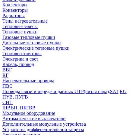
Коллекторы
Конвекторы
Радиаторы
Тэны нагревательные
Тепловые завесы
Тепловые пушки
Газовые тепловые пушки
Дизельные тепловые пушки
Электрические тепловые пушки
Тепловентиляторы
Электрика и свет
Кабель, провод
ВВГ
КГ
Нагревательные провода
ПВС
Провода связи и передачи данных UTP(витая пара),SAT,RG
ПУВ, ПУГВ
СИП
ШВВП, ПБГВВ
Модульное оборудование
Автоматические выключатели
Дополнительные модульные устройства
Устройства дифференциальной защиты
Заказные позиции