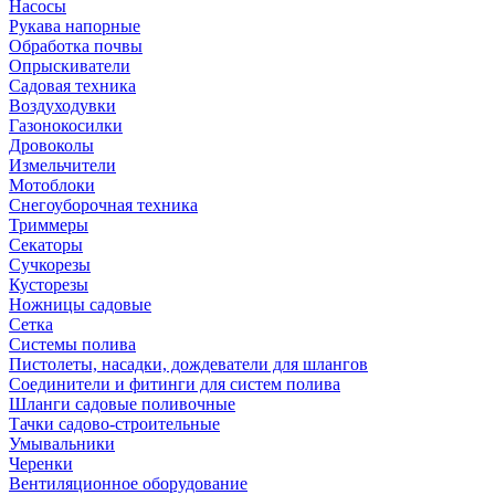
Насосы
Рукава напорные
Обработка почвы
Опрыскиватели
Садовая техника
Воздуходувки
Газонокосилки
Дровоколы
Измельчители
Мотоблоки
Снегоуборочная техника
Триммеры
Секаторы
Сучкорезы
Кусторезы
Ножницы садовые
Сетка
Системы полива
Пистолеты, насадки, дождеватели для шлангов
Соединители и фитинги для систем полива
Шланги садовые поливочные
Тачки садово-строительные
Умывальники
Черенки
Вентиляционное оборудование