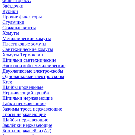
Фиксатор ФС
Звёздочки
Кубики
Прочие фиксаторы
Стульчики
Стяжные винты
Хомуты
Металлические хомуты
Пластиковые хомуты
Сантехнические хомуты
Хомуты Термоклип
Шпильки сантехнические
Электро-скобы металлические
Двухлапковые электро-скобы
Однолапковые электро-скобы
Kreg
Шайбы кровельные
Нержавеющий крепёж
Шпильки нержавеющие
Гайки нержавеющие
Зажимы троса нержавеющие
Тросы нержавеющие
Шайбы нержавеющие
Заклёпки нержавеющие
Болты нержавейка (А2)