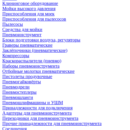
Клининговое оборудование
Мойки высокого давления
Приспособления для моек
Приспособления для пылесосов
Пылесосы
Средства для мойки
Пневмоинструмент
Блоки подготовки воздуха, регуляторы
Граверы пневматические
Заклёпочники (пневматические)
Компрессоры
Краскораспылители (пневмо)
Наборы пневмоинструмента
Отбойные молотки пневматические
Пистолеты продувочные
Пневмогайковёрты
Пневмодрели
Пневмостеплеры
Пневмошланги
Пневмошлифмашины и УШМ
Принадлежности для подключения
Адаптеры для пневмоинструмента
Переходники для пневмоинструмента
Прочие принадлежности для пневмоинструмента
Соединения