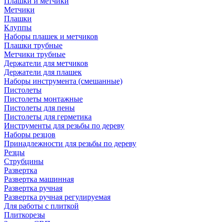
Плашки и метчики
Метчики
Плашки
Клуппы
Наборы плашек и метчиков
Плашки трубные
Метчики трубные
Держатели для метчиков
Держатели для плашек
Наборы инструмента (смешанные)
Пистолеты
Пистолеты монтажные
Пистолеты для пены
Пистолеты для герметика
Инструменты для резьбы по дереву
Наборы резцов
Принадлежности для резьбы по дереву
Резцы
Струбцины
Развертка
Развертка машинная
Развертка ручная
Развертка ручная регулируемая
Для работы с плиткой
Плиткорезы