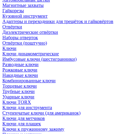
Магнитные захваты
Гайкорезы
Кузовной инструмент
Адаптеры и переходники для трещёток и гайковёртов
Отвёртки
Диэлектрические отвёртки
Наборы отверток
Отвёртки (поштучно)
Ключи
Ключи динамометрические
Имбусовые ключи (шестигранники)
Разводные ключи
Рожковые ключи
Накидные ключи
Комбинированные ключи
Торцевые ключи
Трубные ключи
Ударные ключи
Ключи TORX
Ключи для инструмента
Ступенчатые ключи (для американок)
Ключи для метчиков
Ключи для плашек
Ключи к пружинному зажиму