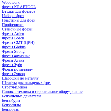
Woodwork
Фрезы KRAFTOOL
Втулки для фрезера
Наборы фрез
Пластины для фрез
Пробочники
Станочные фрезы
Фрезы Arden
Фрезы Bosch
Фрезы CMT (ЦРИ)
Фрезы Globus
Фрезы Strong
Фрезы алмазные
Фрезы Атака
Фрезы Зубр
Фрезы по металлу
Фрезы Энкор
Шарошки по металлу
Штифты для кольцевых фрез
Стретч-пленка
Силовая техника и строительное оборудование
Бензиновые двигатели
Бензобуры
Бензопилы
Бензорезы