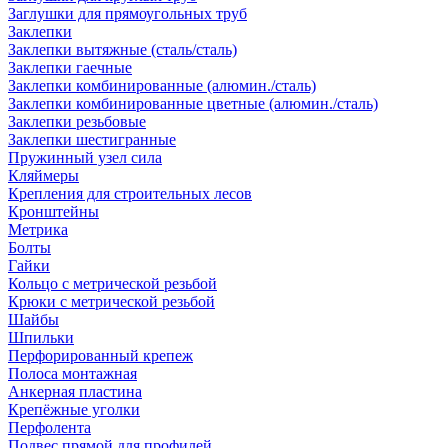
Заглушки для прямоугольных труб
Заклепки
Заклепки вытяжные (сталь/сталь)
Заклепки гаечные
Заклепки комбинированные (алюмин./сталь)
Заклепки комбинированные цветные (алюмин./сталь)
Заклепки резьбовые
Заклепки шестигранные
Пружинный узел сила
Кляймеры
Крепления для строительных лесов
Кронштейны
Метрика
Болты
Гайки
Кольцо с метрической резьбой
Крюки с метрической резьбой
Шайбы
Шпильки
Перфорированный крепеж
Полоса монтажная
Анкерная пластина
Крепёжные уголки
Перфолента
Подвес прямой для профилей