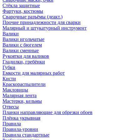
Стёкла защитные
Фартуки, костюмы
Сварочные разъёмы (деакт.)
Прочие принадлежности для сварки
Малярный и штукатурный инструмент
Валики
Валики игольчатые
Валики с бюгелем
Валики сменные
Рукоятки для валиков
Гладилки, гребёнки
Губки
Емкости для малярных работ
Кисти
Краскораспылители
Макловицы
Малярная лента
Мастерки, кельмы
Отвесы
Планки направляющие для обрезки обоев
Плёнка укрывная
Правила
Правила-уровни
Правила стандартные