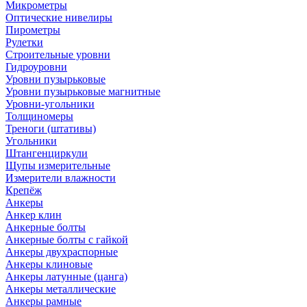
Микрометры
Оптические нивелиры
Пирометры
Рулетки
Строительные уровни
Гидроуровни
Уровни пузырьковые
Уровни пузырьковые магнитные
Уровни-угольники
Толщиномеры
Треноги (штативы)
Угольники
Штангенциркули
Щупы измерительные
Измерители влажности
Крепёж
Анкеры
Анкер клин
Анкерные болты
Анкерные болты с гайкой
Анкеры двухраспорные
Анкеры клиновые
Анкеры латунные (цанга)
Анкеры металлические
Анкеры рамные