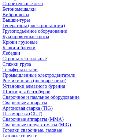
Строительные леса
Бетономешалки
Виброплиты
Вышки-туры
Генераторы (электростанции)
Грузоподъёмное оборудование
Буксировочные тросы
Крюки грузовые
Блоки и блочки
Лебёдки
Стропы текстильные
Стяжки груза
Тельферы и тали
Промышленные электродвигатели
Резчики швов (швонарезчики)
Установки алмазного бурения
Шнеки для бензобуров
Сварочное и паяльное оборудование
Сварочные аппараты
Аргоновая сварка (TIG)
Плазморезы (CUT)
Сварочные аппараты (MMA)
Сварочные полуавтоматы (MIG)
Горелки сварочные, газовые
Газовые горелки