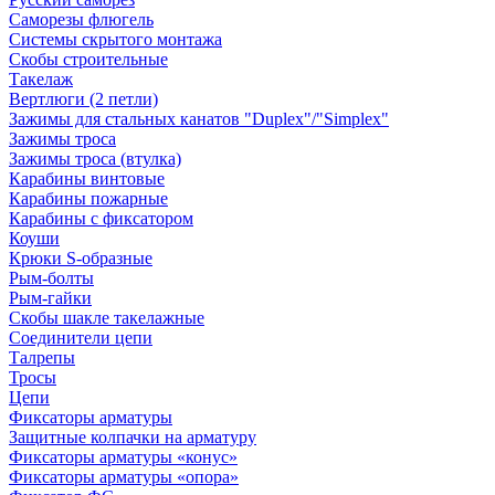
Саморезы флюгель
Системы скрытого монтажа
Скобы строительные
Такелаж
Вертлюги (2 петли)
Зажимы для стальных канатов "Duplex"/"Simplex"
Зажимы троса
Зажимы троса (втулка)
Карабины винтовые
Карабины пожарные
Карабины с фиксатором
Коуши
Крюки S-образные
Рым-болты
Рым-гайки
Скобы шакле такелажные
Соединители цепи
Талрепы
Тросы
Цепи
Фиксаторы арматуры
Защитные колпачки на арматуру
Фиксаторы арматуры «конус»
Фиксаторы арматуры «опора»