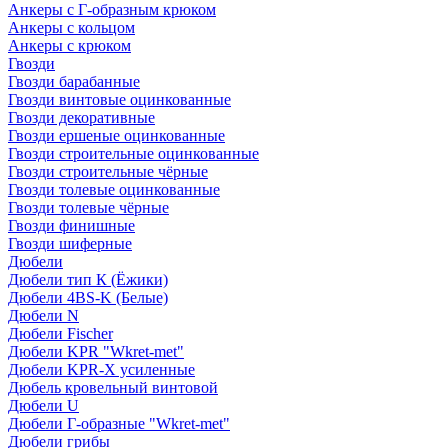
Анкеры с Г-образным крюком
Анкеры с кольцом
Анкеры с крюком
Гвозди
Гвозди барабанные
Гвозди винтовые оцинкованные
Гвозди декоративные
Гвозди ершеные оцинкованные
Гвозди строительные оцинкованные
Гвозди строительные чёрные
Гвозди толевые оцинкованные
Гвозди толевые чёрные
Гвозди финишные
Гвозди шиферные
Дюбели
Дюбели тип К (Ёжики)
Дюбели 4BS-K (Белые)
Дюбели N
Дюбели Fischer
Дюбели KPR "Wkret-met"
Дюбели KPR-Х усиленные
Дюбель кровельный винтовой
Дюбели U
Дюбели Г-образные "Wkret-met"
Дюбели грибы