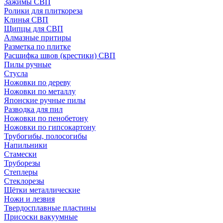
Зажимы СВП
Ролики для плиткореза
Клинья СВП
Щипцы для СВП
Алмазные притиры
Разметка по плитке
Расшифка швов (крестики) СВП
Пилы ручные
Стусла
Ножовки по дереву
Ножовки по металлу
Японские ручные пилы
Разводка для пил
Ножовки по пенобетону
Ножовки по гипсокартону
Трубогибы, полосогибы
Напильники
Стамески
Труборезы
Степлеры
Стеклорезы
Щётки металлические
Ножи и лезвия
Твердосплавные пластины
Присоски вакуумные