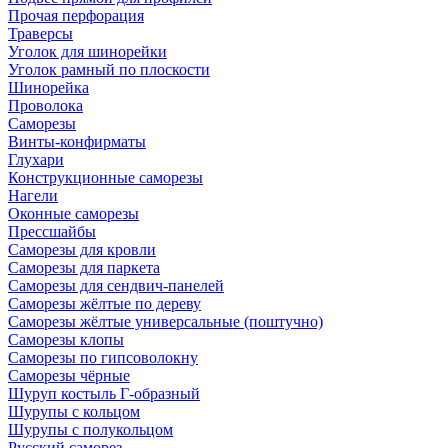
Прочая перфорация
Траверсы
Уголок для шинорейки
Уголок рамный по плоскости
Шинорейка
Проволока
Саморезы
Винты-конфирматы
Глухари
Конструкционные саморезы
Нагели
Оконные саморезы
Прессшайбы
Саморезы для кровли
Саморезы для паркета
Саморезы для сендвич-панелей
Саморезы жёлтые по дереву
Саморезы жёлтые универсальные (поштучно)
Саморезы клопы
Саморезы по гипсоволокну
Саморезы чёрные
Шуруп костыль Г-образный
Шурупы с кольцом
Шурупы с полукольцом
Русский саморез