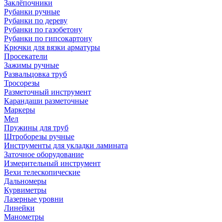
Заклёпочники
Рубанки ручные
Рубанки по дереву
Рубанки по газобетону
Рубанки по гипсокартону
Крючки для вязки арматуры
Просекатели
Зажимы ручные
Развальцовка труб
Тросорезы
Разметочный инструмент
Карандаши разметочные
Маркеры
Мел
Пружины для труб
Штроборезы ручные
Инструменты для укладки ламината
Заточное оборудование
Измерительный инструмент
Вехи телескопические
Дальномеры
Курвиметры
Лазерные уровни
Линейки
Манометры