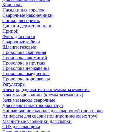
Колпачки
Насадки для горелок
Сварочные наконечники
Сопла для горелок
Цанги и держатели цанг
Припой
Флюс для пайки
Сварочные кабели
Шланги газовые
Проволока сварочная
Проволока алюминий
Проволока в прутках
Проволока нержавейка
Проволока омедненная
Проволока порошковая
Регуляторы
Электрододержатели и клеммы заземления
Зажимы-крокодилы (клемы заземления)
Зажимы массы сварочные
Для сварки пластиковых труб
Направляющие каналы для сварочной проволоки
Аппараты для сварки полипропиленовых труб
Магнитные угольники для сварки
СИЗ для сварщика
Сварочные маски, очки