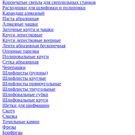
Корончатые сверла для сверлильных станков
Расходники для шлифовки и полировки
Карандаш алмазный
Паста абразивная
Алмазные чашки
Заточные круги и чашки
Круги лепестковые
Круги лепестковые веерные
Лента абразивная бесконечная
Опорные тарелки
Полировальные круги
Сетка абразивная
Черепашки
Шлифлисты (рулоны)
Шлифлисты круглые
Шлифлисты прямоугольные
Шлифлисты треугольные
Шлифовальные губки
Шлифовальные круги
Щетки для шифмашин
Скотч
Смазка
Точильные камни
Фрезы
Борфрезы