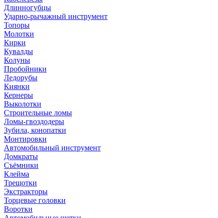
Длинногубцы
Ударно-рычажный инструмент
Топоры
Молотки
Кирки
Кувалды
Колуны
Пробойники
Ледорубы
Киянки
Кернеры
Выколотки
Строительные ломы
Ломы-гвоздодеры
Зубила, конопатки
Монтировки
Автомобильный инструмент
Домкраты
Съёмники
Клейма
Трещотки
Экстракторы
Торцевые головки
Воротки
Автомобильные щетки