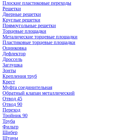
Плоские пластиковые переходы
Решетки
Дверные решетки
Круглые решетки
Прямоугольные решетки
Торцевые площадки
Металические торцевые площадки
Пластиковые торцевые площадки
Оцинковка
Дефлектор
Дроссель
Заглушка
Зонты
Крепления труб
Крест
Муфта соединительная
Обратный клапан металлический
Отвод 45
Отвод 90
Переход
Тройник 90
Труба
Фильтр
Шибер
Штаны