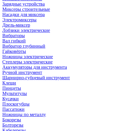
Зарядные устройства
Миксеры строительные
Насадки для миксера
Электромиксеры
Дрель-миксер
Лобзики электрические
Вибраторы
Вал гибкий
Вибратор глубинный
Гайковёрты
Ножницы электрические
Степлеры электрические
Аккумуляторы для инструмента
Ручной инструмент
Шарнирно-губцевый инструмент
Клещи
Пинцеты
Мультитулы
Кусачки
Плоскогубцы
Пассатижи
Ножницы по металлу
Бокорезы
Болторезы
Кабелерезы