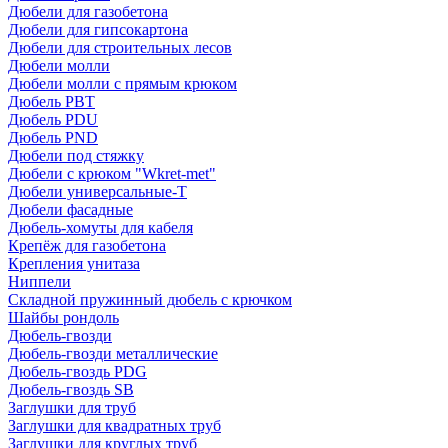
Дюбели для газобетона
Дюбели для гипсокартона
Дюбели для строительных лесов
Дюбели молли
Дюбели молли с прямым крюком
Дюбель PBT
Дюбель PDU
Дюбель PND
Дюбели под стяжку
Дюбели с крюком "Wkret-met"
Дюбели универсальные-Т
Дюбели фасадные
Дюбель-хомуты для кабеля
Крепёж для газобетона
Крепления унитаза
Ниппели
Складной пружинный дюбель с крючком
Шайбы рондоль
Дюбель-гвозди
Дюбель-гвозди металлические
Дюбель-гвоздь PDG
Дюбель-гвоздь SB
Заглушки для труб
Заглушки для квадратных труб
Заглушки для круглых труб