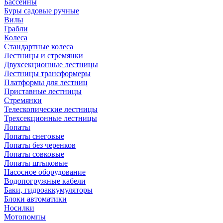
Бассейны
Буры садовые ручные
Вилы
Грабли
Колеса
Стандартные колеса
Лестницы и стремянки
Двухсекционные лестницы
Лестницы трансформеры
Платформы для лестниц
Приставные лестницы
Стремянки
Телескопические лестницы
Трехсекционные лестницы
Лопаты
Лопаты снеговые
Лопаты без черенков
Лопаты совковые
Лопаты штыковые
Насосное оборудование
Водопогружные кабели
Баки, гидроаккумуляторы
Блоки автоматики
Носилки
Мотопомпы