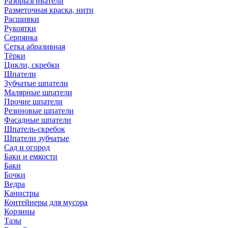
Разбрызгиватели
Разметочная краска, нити
Расшивки
Рукоятки
Серпянка
Сетка абразивная
Тёрки
Цикли, скребки
Шпатели
Зубчатые шпатели
Малярные шпатели
Прочие шпатели
Резиновые шпатели
Фасадные шпатели
Шпатель-скребок
Шпатели зубчатые
Сад и огород
Баки и емкости
Баки
Бочки
Ведра
Канистры
Контейнеры для мусора
Корзины
Тазы