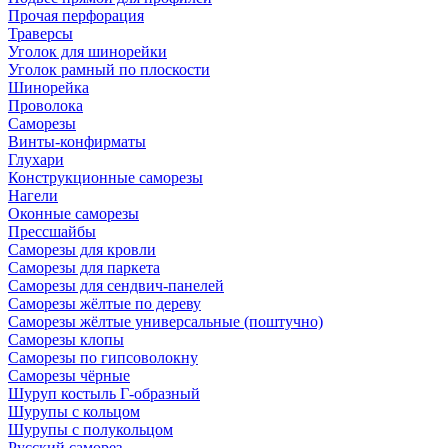
Прочая перфорация
Траверсы
Уголок для шинорейки
Уголок рамный по плоскости
Шинорейка
Проволока
Саморезы
Винты-конфирматы
Глухари
Конструкционные саморезы
Нагели
Оконные саморезы
Прессшайбы
Саморезы для кровли
Саморезы для паркета
Саморезы для сендвич-панелей
Саморезы жёлтые по дереву
Саморезы жёлтые универсальные (поштучно)
Саморезы клопы
Саморезы по гипсоволокну
Саморезы чёрные
Шуруп костыль Г-образный
Шурупы с кольцом
Шурупы с полукольцом
Русский саморез