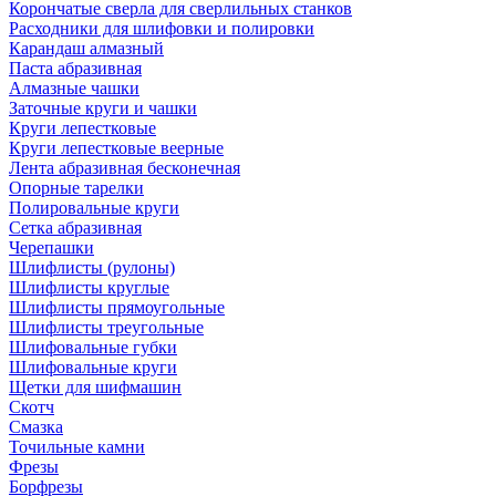
Корончатые сверла для сверлильных станков
Расходники для шлифовки и полировки
Карандаш алмазный
Паста абразивная
Алмазные чашки
Заточные круги и чашки
Круги лепестковые
Круги лепестковые веерные
Лента абразивная бесконечная
Опорные тарелки
Полировальные круги
Сетка абразивная
Черепашки
Шлифлисты (рулоны)
Шлифлисты круглые
Шлифлисты прямоугольные
Шлифлисты треугольные
Шлифовальные губки
Шлифовальные круги
Щетки для шифмашин
Скотч
Смазка
Точильные камни
Фрезы
Борфрезы