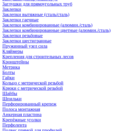
Заглушки для прямоугольных труб
Заклепки
Заклепки вытяжные (сталь/сталь)
Заклепки гаечные
Заклепки комбинированные (алюмин./сталь)
Заклепки комбинированные цветные (алюмин./сталь)
Заклепки резьбовые
Заклепки шестигранные
Пружинный узел сила
Кляймеры
Крепления для строительных лесов
Кронштейны
Метрика
Болты
Гайки
Кольцо с метрической резьбой
Крюки с метрической резьбой
Шайбы
Шпильки
Перфорированный крепеж
Полоса монтажная
Анкерная пластина
Крепёжные уголки
Перфолента
Подвес прямой для профилей