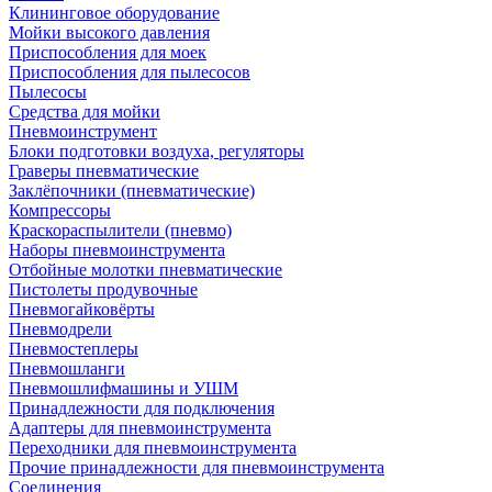
Клининговое оборудование
Мойки высокого давления
Приспособления для моек
Приспособления для пылесосов
Пылесосы
Средства для мойки
Пневмоинструмент
Блоки подготовки воздуха, регуляторы
Граверы пневматические
Заклёпочники (пневматические)
Компрессоры
Краскораспылители (пневмо)
Наборы пневмоинструмента
Отбойные молотки пневматические
Пистолеты продувочные
Пневмогайковёрты
Пневмодрели
Пневмостеплеры
Пневмошланги
Пневмошлифмашины и УШМ
Принадлежности для подключения
Адаптеры для пневмоинструмента
Переходники для пневмоинструмента
Прочие принадлежности для пневмоинструмента
Соединения