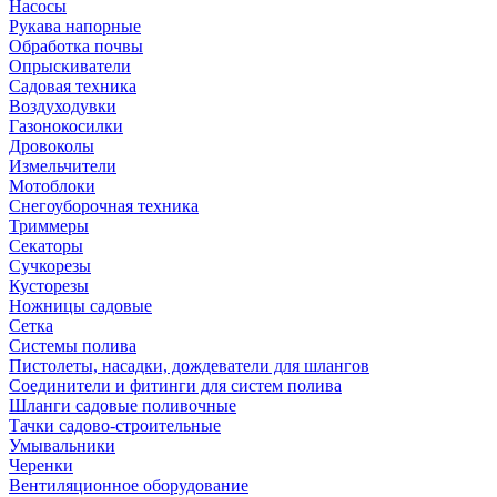
Насосы
Рукава напорные
Обработка почвы
Опрыскиватели
Садовая техника
Воздуходувки
Газонокосилки
Дровоколы
Измельчители
Мотоблоки
Снегоуборочная техника
Триммеры
Секаторы
Сучкорезы
Кусторезы
Ножницы садовые
Сетка
Системы полива
Пистолеты, насадки, дождеватели для шлангов
Соединители и фитинги для систем полива
Шланги садовые поливочные
Тачки садово-строительные
Умывальники
Черенки
Вентиляционное оборудование