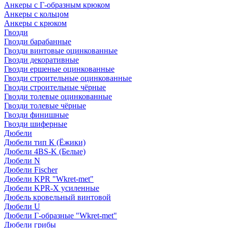
Анкеры с Г-образным крюком
Анкеры с кольцом
Анкеры с крюком
Гвозди
Гвозди барабанные
Гвозди винтовые оцинкованные
Гвозди декоративные
Гвозди ершеные оцинкованные
Гвозди строительные оцинкованные
Гвозди строительные чёрные
Гвозди толевые оцинкованные
Гвозди толевые чёрные
Гвозди финишные
Гвозди шиферные
Дюбели
Дюбели тип К (Ёжики)
Дюбели 4BS-K (Белые)
Дюбели N
Дюбели Fischer
Дюбели KPR "Wkret-met"
Дюбели KPR-Х усиленные
Дюбель кровельный винтовой
Дюбели U
Дюбели Г-образные "Wkret-met"
Дюбели грибы