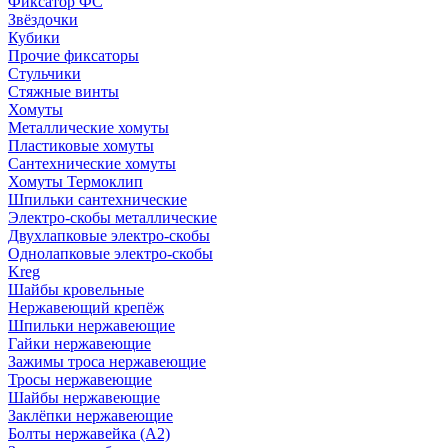
Фиксатор ФС
Звёздочки
Кубики
Прочие фиксаторы
Стульчики
Стяжные винты
Хомуты
Металлические хомуты
Пластиковые хомуты
Сантехнические хомуты
Хомуты Термоклип
Шпильки сантехнические
Электро-скобы металлические
Двухлапковые электро-скобы
Однолапковые электро-скобы
Kreg
Шайбы кровельные
Нержавеющий крепёж
Шпильки нержавеющие
Гайки нержавеющие
Зажимы троса нержавеющие
Тросы нержавеющие
Шайбы нержавеющие
Заклёпки нержавеющие
Болты нержавейка (А2)