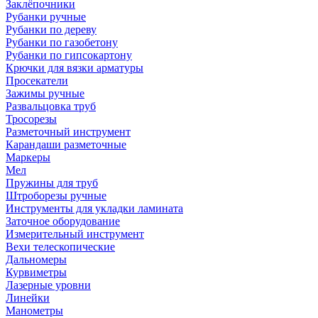
Заклёпочники
Рубанки ручные
Рубанки по дереву
Рубанки по газобетону
Рубанки по гипсокартону
Крючки для вязки арматуры
Просекатели
Зажимы ручные
Развальцовка труб
Тросорезы
Разметочный инструмент
Карандаши разметочные
Маркеры
Мел
Пружины для труб
Штроборезы ручные
Инструменты для укладки ламината
Заточное оборудование
Измерительный инструмент
Вехи телескопические
Дальномеры
Курвиметры
Лазерные уровни
Линейки
Манометры