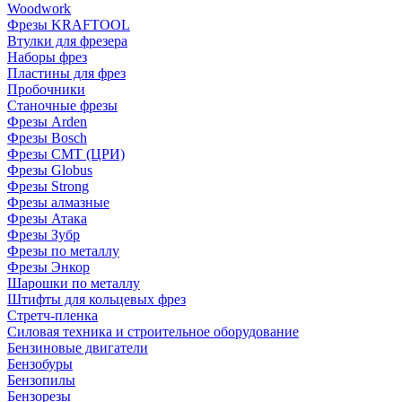
Woodwork
Фрезы KRAFTOOL
Втулки для фрезера
Наборы фрез
Пластины для фрез
Пробочники
Станочные фрезы
Фрезы Arden
Фрезы Bosch
Фрезы CMT (ЦРИ)
Фрезы Globus
Фрезы Strong
Фрезы алмазные
Фрезы Атака
Фрезы Зубр
Фрезы по металлу
Фрезы Энкор
Шарошки по металлу
Штифты для кольцевых фрез
Стретч-пленка
Силовая техника и строительное оборудование
Бензиновые двигатели
Бензобуры
Бензопилы
Бензорезы