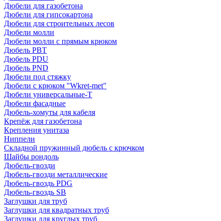
Дюбели для газобетона
Дюбели для гипсокартона
Дюбели для строительных лесов
Дюбели молли
Дюбели молли с прямым крюком
Дюбель PBT
Дюбель PDU
Дюбель PND
Дюбели под стяжку
Дюбели с крюком "Wkret-met"
Дюбели универсальные-Т
Дюбели фасадные
Дюбель-хомуты для кабеля
Крепёж для газобетона
Крепления унитаза
Ниппели
Складной пружинный дюбель с крючком
Шайбы рондоль
Дюбель-гвозди
Дюбель-гвозди металлические
Дюбель-гвоздь PDG
Дюбель-гвоздь SB
Заглушки для труб
Заглушки для квадратных труб
Заглушки для круглых труб