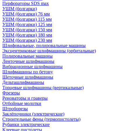
Перфораторы SDS max
УШМ (болгарки)
УШМ (болгарки) 76 мм
УШМ (болгарки) 115 мм
УШМ (болгарки) 125 мм
УШМ (болгарки) 150 мм
УШМ (болгарки) 180 мм
УШМ (болгарки) 230 мм
Шлифовальные, полировальные машины
Эксцентриковые шлифмашины (орбитальные)
Полировальные машины
Ленточные шлифмашины
Вибрационные шлифмашины
Шлифмашины по бетону
Щеточные шлифмашины
Дельташлифмашины
Торцевые шлифмашины (вертикальные)
Фрезеры
Реноваторы и граверы
Отбойные молотки
Штроборезы
Заклёпочники (электрические)
Строительные фены (термопистолеты)
Рубанки электрические
Клеевые пистолеты