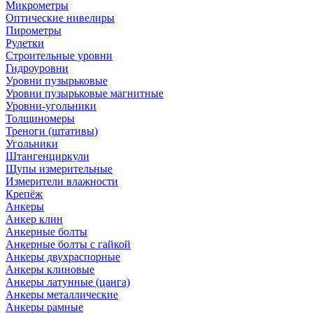
Микрометры
Оптические нивелиры
Пирометры
Рулетки
Строительные уровни
Гидроуровни
Уровни пузырьковые
Уровни пузырьковые магнитные
Уровни-угольники
Толщиномеры
Треноги (штативы)
Угольники
Штангенциркули
Щупы измерительные
Измерители влажности
Крепёж
Анкеры
Анкер клин
Анкерные болты
Анкерные болты с гайкой
Анкеры двухраспорные
Анкеры клиновые
Анкеры латунные (цанга)
Анкеры металлические
Анкеры рамные