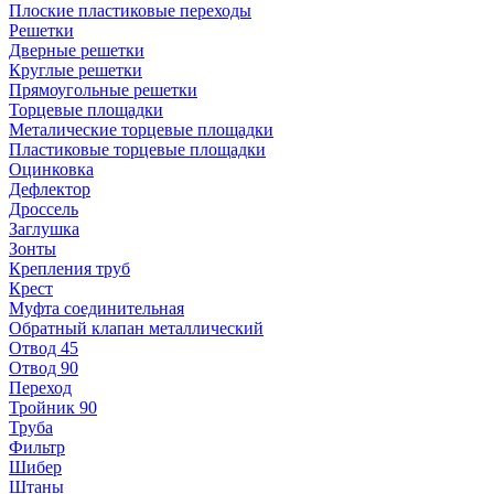
Плоские пластиковые переходы
Решетки
Дверные решетки
Круглые решетки
Прямоугольные решетки
Торцевые площадки
Металические торцевые площадки
Пластиковые торцевые площадки
Оцинковка
Дефлектор
Дроссель
Заглушка
Зонты
Крепления труб
Крест
Муфта соединительная
Обратный клапан металлический
Отвод 45
Отвод 90
Переход
Тройник 90
Труба
Фильтр
Шибер
Штаны