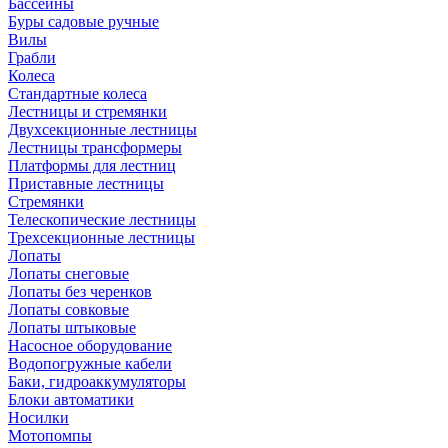
Бассейны
Буры садовые ручные
Вилы
Грабли
Колеса
Стандартные колеса
Лестницы и стремянки
Двухсекционные лестницы
Лестницы трансформеры
Платформы для лестниц
Приставные лестницы
Стремянки
Телескопические лестницы
Трехсекционные лестницы
Лопаты
Лопаты снеговые
Лопаты без черенков
Лопаты совковые
Лопаты штыковые
Насосное оборудование
Водопогружные кабели
Баки, гидроаккумуляторы
Блоки автоматики
Носилки
Мотопомпы