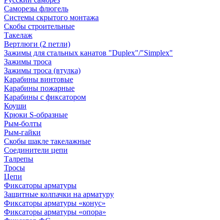
Саморезы флюгель
Системы скрытого монтажа
Скобы строительные
Такелаж
Вертлюги (2 петли)
Зажимы для стальных канатов "Duplex"/"Simplex"
Зажимы троса
Зажимы троса (втулка)
Карабины винтовые
Карабины пожарные
Карабины с фиксатором
Коуши
Крюки S-образные
Рым-болты
Рым-гайки
Скобы шакле такелажные
Соединители цепи
Талрепы
Тросы
Цепи
Фиксаторы арматуры
Защитные колпачки на арматуру
Фиксаторы арматуры «конус»
Фиксаторы арматуры «опора»