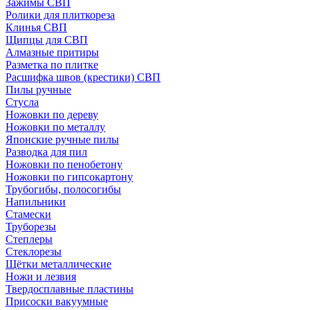
Зажимы СВП
Ролики для плиткореза
Клинья СВП
Щипцы для СВП
Алмазные притиры
Разметка по плитке
Расшифка швов (крестики) СВП
Пилы ручные
Стусла
Ножовки по дереву
Ножовки по металлу
Японские ручные пилы
Разводка для пил
Ножовки по пенобетону
Ножовки по гипсокартону
Трубогибы, полосогибы
Напильники
Стамески
Труборезы
Степлеры
Стеклорезы
Щётки металлические
Ножи и лезвия
Твердосплавные пластины
Присоски вакуумные