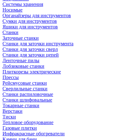
Системы хранения
Носимые
Органайзеры для инструментов
Сумки для инструментов
Ящики для инструментов
Станки
Заточные станки
Станки для заточки инструмента
Станки для заточки сверл
Станки для заточки цепей
Ленточные пилы
Лобзиковые станки
Плиткорезы электрические
Прессы
Рейсмусовые станки
Сверлильные станки
Станки распиловочные
Станки шлифовальные
Токарные станки
Верстаки
Тиски
Тепловое оборудование
Газовые плитки
Инфракрасные обогреватели
Камни для бани