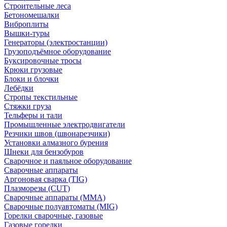
Строительные леса
Бетономешалки
Виброплиты
Вышки-туры
Генераторы (электростанции)
Грузоподъёмное оборудование
Буксировочные тросы
Крюки грузовые
Блоки и блочки
Лебёдки
Стропы текстильные
Стяжки груза
Тельферы и тали
Промышленные электродвигатели
Резчики швов (швонарезчики)
Установки алмазного бурения
Шнеки для бензобуров
Сварочное и паяльное оборудование
Сварочные аппараты
Аргоновая сварка (TIG)
Плазморезы (CUT)
Сварочные аппараты (MMA)
Сварочные полуавтоматы (MIG)
Горелки сварочные, газовые
Газовые горелки