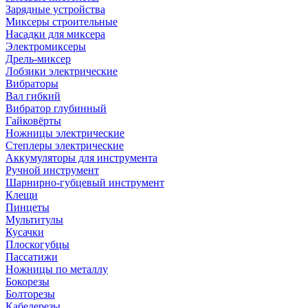
Зарядные устройства
Миксеры строительные
Насадки для миксера
Электромиксеры
Дрель-миксер
Лобзики электрические
Вибраторы
Вал гибкий
Вибратор глубинный
Гайковёрты
Ножницы электрические
Степлеры электрические
Аккумуляторы для инструмента
Ручной инструмент
Шарнирно-губцевый инструмент
Клещи
Пинцеты
Мультитулы
Кусачки
Плоскогубцы
Пассатижи
Ножницы по металлу
Бокорезы
Болторезы
Кабелерезы