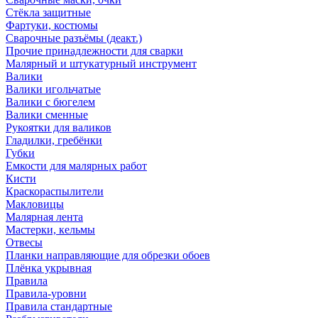
Стёкла защитные
Фартуки, костюмы
Сварочные разъёмы (деакт.)
Прочие принадлежности для сварки
Малярный и штукатурный инструмент
Валики
Валики игольчатые
Валики с бюгелем
Валики сменные
Рукоятки для валиков
Гладилки, гребёнки
Губки
Емкости для малярных работ
Кисти
Краскораспылители
Макловицы
Малярная лента
Мастерки, кельмы
Отвесы
Планки направляющие для обрезки обоев
Плёнка укрывная
Правила
Правила-уровни
Правила стандартные