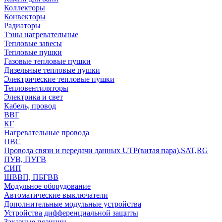
Коллекторы
Конвекторы
Радиаторы
Тэны нагревательные
Тепловые завесы
Тепловые пушки
Газовые тепловые пушки
Дизельные тепловые пушки
Электрические тепловые пушки
Тепловентиляторы
Электрика и свет
Кабель, провод
ВВГ
КГ
Нагревательные провода
ПВС
Провода связи и передачи данных UTP(витая пара),SAT,RG
ПУВ, ПУГВ
СИП
ШВВП, ПБГВВ
Модульное оборудование
Автоматические выключатели
Дополнительные модульные устройства
Устройства дифференциальной защиты
Заказные позиции