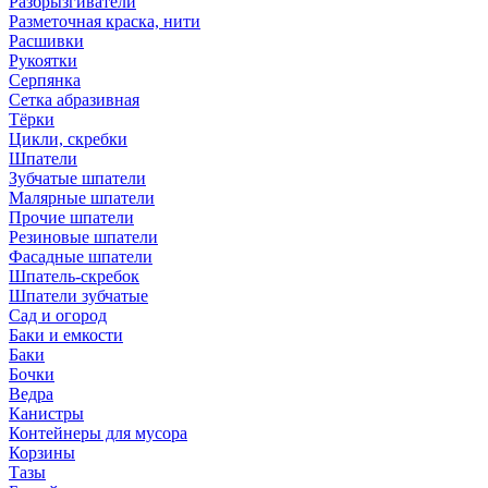
Разбрызгиватели
Разметочная краска, нити
Расшивки
Рукоятки
Серпянка
Сетка абразивная
Тёрки
Цикли, скребки
Шпатели
Зубчатые шпатели
Малярные шпатели
Прочие шпатели
Резиновые шпатели
Фасадные шпатели
Шпатель-скребок
Шпатели зубчатые
Сад и огород
Баки и емкости
Баки
Бочки
Ведра
Канистры
Контейнеры для мусора
Корзины
Тазы