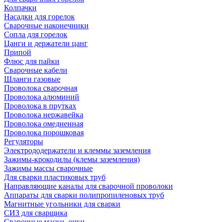
Колпачки
Насадки для горелок
Сварочные наконечники
Сопла для горелок
Цанги и держатели цанг
Припой
Флюс для пайки
Сварочные кабели
Шланги газовые
Проволока сварочная
Проволока алюминий
Проволока в прутках
Проволока нержавейка
Проволока омедненная
Проволока порошковая
Регуляторы
Электрододержатели и клеммы заземления
Зажимы-крокодилы (клемы заземления)
Зажимы массы сварочные
Для сварки пластиковых труб
Направляющие каналы для сварочной проволоки
Аппараты для сварки полипропиленовых труб
Магнитные угольники для сварки
СИЗ для сварщика
Сварочные маски, очки