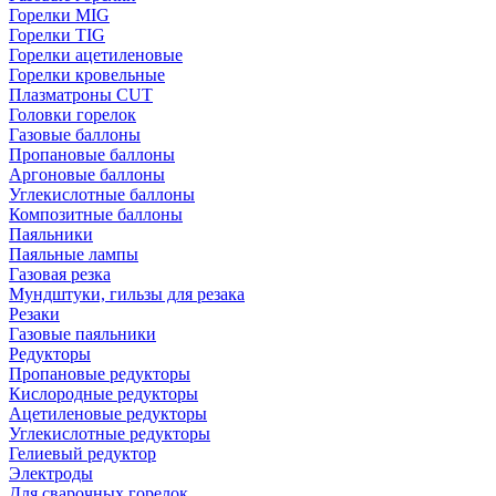
Горелки MIG
Горелки TIG
Горелки ацетиленовые
Горелки кровельные
Плазматроны CUT
Головки горелок
Газовые баллоны
Пропановые баллоны
Аргоновые баллоны
Углекислотные баллоны
Композитные баллоны
Паяльники
Паяльные лампы
Газовая резка
Мундштуки, гильзы для резака
Резаки
Газовые паяльники
Редукторы
Пропановые редукторы
Кислородные редукторы
Ацетиленовые редукторы
Углекислотные редукторы
Гелиевый редуктор
Электроды
Для сварочных горелок