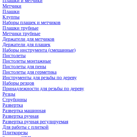
Плашки и метчики
Метчики
Плашки
Клуппы
Наборы плашек и метчиков
Плашки трубные
Метчики трубные
Держатели для метчиков
Держатели для плашек
Наборы инструмента (смешанные)
Пистолеты
Пистолеты монтажные
Пистолеты для пены
Пистолеты для герметика
Инструменты для резьбы по дереву
Наборы резцов
Принадлежности для резьбы по дереву
Резцы
Струбцины
Развертка
Развертка машинная
Развертка ручная
Развертка ручная регулируемая
Для работы с плиткой
Плиткорезы