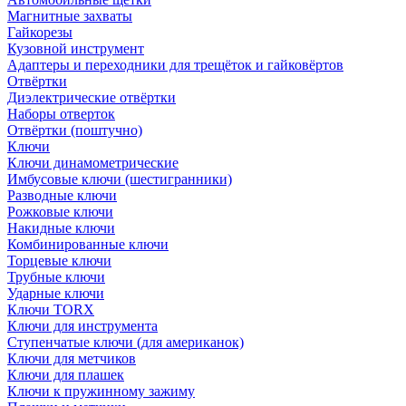
Магнитные захваты
Гайкорезы
Кузовной инструмент
Адаптеры и переходники для трещёток и гайковёртов
Отвёртки
Диэлектрические отвёртки
Наборы отверток
Отвёртки (поштучно)
Ключи
Ключи динамометрические
Имбусовые ключи (шестигранники)
Разводные ключи
Рожковые ключи
Накидные ключи
Комбинированные ключи
Торцевые ключи
Трубные ключи
Ударные ключи
Ключи TORX
Ключи для инструмента
Ступенчатые ключи (для американок)
Ключи для метчиков
Ключи для плашек
Ключи к пружинному зажиму