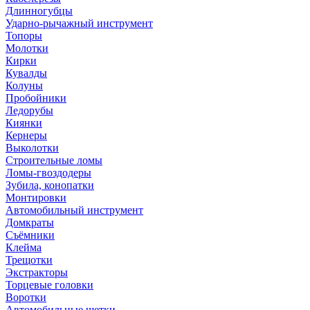
Длинногубцы
Ударно-рычажный инструмент
Топоры
Молотки
Кирки
Кувалды
Колуны
Пробойники
Ледорубы
Киянки
Кернеры
Выколотки
Строительные ломы
Ломы-гвоздодеры
Зубила, конопатки
Монтировки
Автомобильный инструмент
Домкраты
Съёмники
Клейма
Трещотки
Экстракторы
Торцевые головки
Воротки
Автомобильные щетки