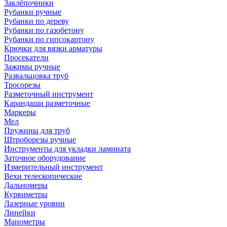
Заклёпочники
Рубанки ручные
Рубанки по дереву
Рубанки по газобетону
Рубанки по гипсокартону
Крючки для вязки арматуры
Просекатели
Зажимы ручные
Развальцовка труб
Тросорезы
Разметочный инструмент
Карандаши разметочные
Маркеры
Мел
Пружины для труб
Штроборезы ручные
Инструменты для укладки ламината
Заточное оборудование
Измерительный инструмент
Вехи телескопические
Дальномеры
Курвиметры
Лазерные уровни
Линейки
Манометры