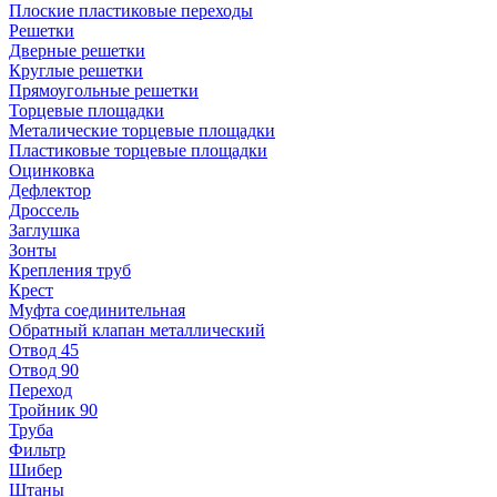
Плоские пластиковые переходы
Решетки
Дверные решетки
Круглые решетки
Прямоугольные решетки
Торцевые площадки
Металические торцевые площадки
Пластиковые торцевые площадки
Оцинковка
Дефлектор
Дроссель
Заглушка
Зонты
Крепления труб
Крест
Муфта соединительная
Обратный клапан металлический
Отвод 45
Отвод 90
Переход
Тройник 90
Труба
Фильтр
Шибер
Штаны