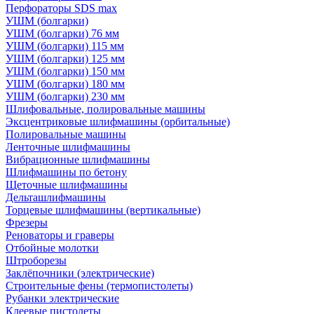
Перфораторы SDS max
УШМ (болгарки)
УШМ (болгарки) 76 мм
УШМ (болгарки) 115 мм
УШМ (болгарки) 125 мм
УШМ (болгарки) 150 мм
УШМ (болгарки) 180 мм
УШМ (болгарки) 230 мм
Шлифовальные, полировальные машины
Эксцентриковые шлифмашины (орбитальные)
Полировальные машины
Ленточные шлифмашины
Вибрационные шлифмашины
Шлифмашины по бетону
Щеточные шлифмашины
Дельташлифмашины
Торцевые шлифмашины (вертикальные)
Фрезеры
Реноваторы и граверы
Отбойные молотки
Штроборезы
Заклёпочники (электрические)
Строительные фены (термопистолеты)
Рубанки электрические
Клеевые пистолеты