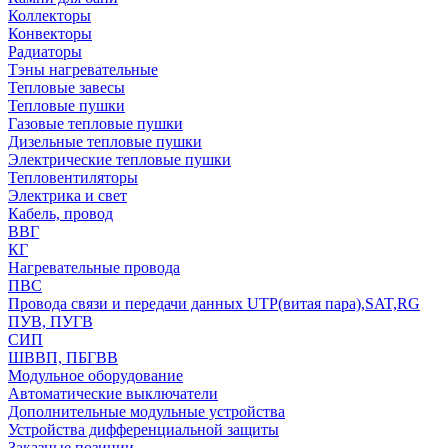
Коллекторы
Конвекторы
Радиаторы
Тэны нагревательные
Тепловые завесы
Тепловые пушки
Газовые тепловые пушки
Дизельные тепловые пушки
Электрические тепловые пушки
Тепловентиляторы
Электрика и свет
Кабель, провод
ВВГ
КГ
Нагревательные провода
ПВС
Провода связи и передачи данных UTP(витая пара),SAT,RG
ПУВ, ПУГВ
СИП
ШВВП, ПБГВВ
Модульное оборудование
Автоматические выключатели
Дополнительные модульные устройства
Устройства дифференциальной защиты
Заказные позиции