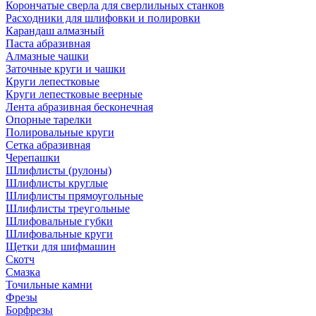
Корончатые сверла для сверлильных станков
Расходники для шлифовки и полировки
Карандаш алмазный
Паста абразивная
Алмазные чашки
Заточные круги и чашки
Круги лепестковые
Круги лепестковые веерные
Лента абразивная бесконечная
Опорные тарелки
Полировальные круги
Сетка абразивная
Черепашки
Шлифлисты (рулоны)
Шлифлисты круглые
Шлифлисты прямоугольные
Шлифлисты треугольные
Шлифовальные губки
Шлифовальные круги
Щетки для шифмашин
Скотч
Смазка
Точильные камни
Фрезы
Борфрезы