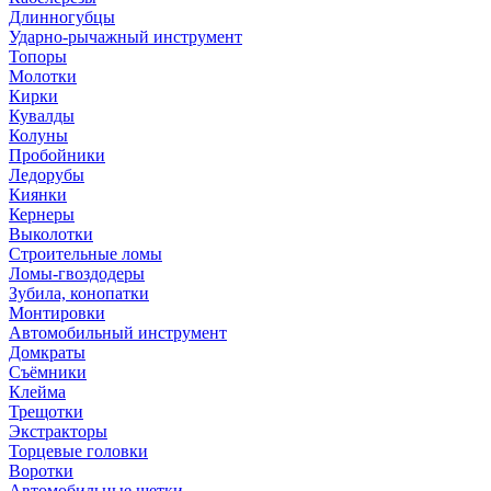
Длинногубцы
Ударно-рычажный инструмент
Топоры
Молотки
Кирки
Кувалды
Колуны
Пробойники
Ледорубы
Киянки
Кернеры
Выколотки
Строительные ломы
Ломы-гвоздодеры
Зубила, конопатки
Монтировки
Автомобильный инструмент
Домкраты
Съёмники
Клейма
Трещотки
Экстракторы
Торцевые головки
Воротки
Автомобильные щетки