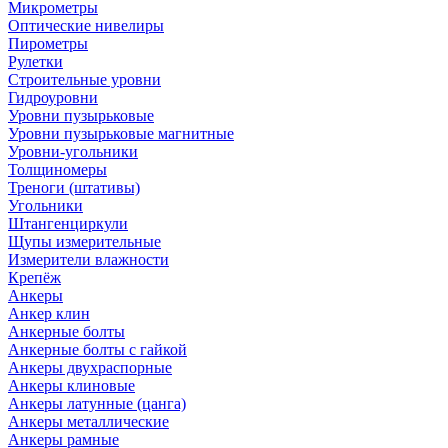
Микрометры
Оптические нивелиры
Пирометры
Рулетки
Строительные уровни
Гидроуровни
Уровни пузырьковые
Уровни пузырьковые магнитные
Уровни-угольники
Толщиномеры
Треноги (штативы)
Угольники
Штангенциркули
Щупы измерительные
Измерители влажности
Крепёж
Анкеры
Анкер клин
Анкерные болты
Анкерные болты с гайкой
Анкеры двухраспорные
Анкеры клиновые
Анкеры латунные (цанга)
Анкеры металлические
Анкеры рамные