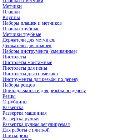
Плашки и метчики
Метчики
Плашки
Клуппы
Наборы плашек и метчиков
Плашки трубные
Метчики трубные
Держатели для метчиков
Держатели для плашек
Наборы инструмента (смешанные)
Пистолеты
Пистолеты монтажные
Пистолеты для пены
Пистолеты для герметика
Инструменты для резьбы по дереву
Наборы резцов
Принадлежности для резьбы по дереву
Резцы
Струбцины
Развертка
Развертка машинная
Развертка ручная
Развертка ручная регулируемая
Для работы с плиткой
Плиткорезы