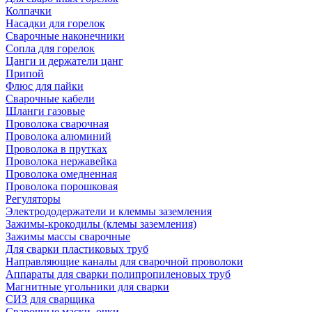
Колпачки
Насадки для горелок
Сварочные наконечники
Сопла для горелок
Цанги и держатели цанг
Припой
Флюс для пайки
Сварочные кабели
Шланги газовые
Проволока сварочная
Проволока алюминий
Проволока в прутках
Проволока нержавейка
Проволока омедненная
Проволока порошковая
Регуляторы
Электрододержатели и клеммы заземления
Зажимы-крокодилы (клемы заземления)
Зажимы массы сварочные
Для сварки пластиковых труб
Направляющие каналы для сварочной проволоки
Аппараты для сварки полипропиленовых труб
Магнитные угольники для сварки
СИЗ для сварщика
Сварочные маски, очки