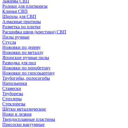
Зажимы СВП
Ролики для плиткореза
Клинья СВП
Щипцы для СВП
Алмазные притиры
Разметка по плитке
Расшифка швов (крестики) СВП
Пилы ручные
Стусла
Ножовки по дереву
Ножовки по металлу
Японские ручные пилы
Разводка для пил
Ножовки по пенобетону
Ножовки по гипсокартону
Трубогибы, полосогибы
Напильники
Стамески
Труборезы
Степлеры
Стеклорезы
Щётки металлические
Ножи и лезвия
Твердосплавные пластины
Присоски вакуумные