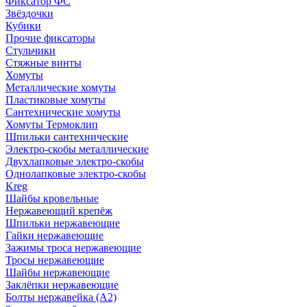
Фиксатор ФС
Звёздочки
Кубики
Прочие фиксаторы
Стульчики
Стяжные винты
Хомуты
Металлические хомуты
Пластиковые хомуты
Сантехнические хомуты
Хомуты Термоклип
Шпильки сантехнические
Электро-скобы металлические
Двухлапковые электро-скобы
Однолапковые электро-скобы
Kreg
Шайбы кровельные
Нержавеющий крепёж
Шпильки нержавеющие
Гайки нержавеющие
Зажимы троса нержавеющие
Тросы нержавеющие
Шайбы нержавеющие
Заклёпки нержавеющие
Болты нержавейка (А2)