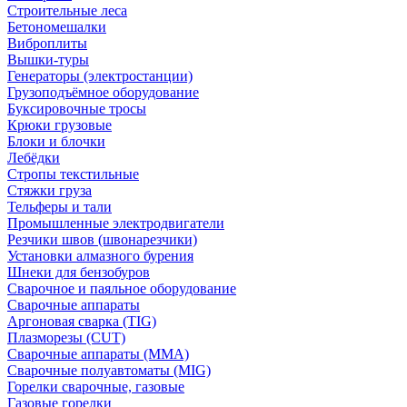
Строительные леса
Бетономешалки
Виброплиты
Вышки-туры
Генераторы (электростанции)
Грузоподъёмное оборудование
Буксировочные тросы
Крюки грузовые
Блоки и блочки
Лебёдки
Стропы текстильные
Стяжки груза
Тельферы и тали
Промышленные электродвигатели
Резчики швов (швонарезчики)
Установки алмазного бурения
Шнеки для бензобуров
Сварочное и паяльное оборудование
Сварочные аппараты
Аргоновая сварка (TIG)
Плазморезы (CUT)
Сварочные аппараты (MMA)
Сварочные полуавтоматы (MIG)
Горелки сварочные, газовые
Газовые горелки