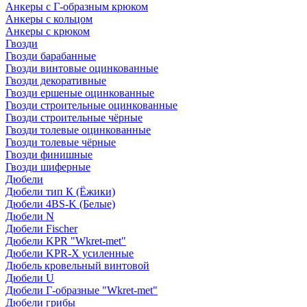
Анкеры с Г-образным крюком
Анкеры с кольцом
Анкеры с крюком
Гвозди
Гвозди барабанные
Гвозди винтовые оцинкованные
Гвозди декоративные
Гвозди ершеные оцинкованные
Гвозди строительные оцинкованные
Гвозди строительные чёрные
Гвозди толевые оцинкованные
Гвозди толевые чёрные
Гвозди финишные
Гвозди шиферные
Дюбели
Дюбели тип К (Ёжики)
Дюбели 4BS-K (Белые)
Дюбели N
Дюбели Fischer
Дюбели KPR "Wkret-met"
Дюбели KPR-Х усиленные
Дюбель кровельный винтовой
Дюбели U
Дюбели Г-образные "Wkret-met"
Дюбели грибы