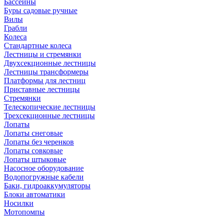
Бассейны
Буры садовые ручные
Вилы
Грабли
Колеса
Стандартные колеса
Лестницы и стремянки
Двухсекционные лестницы
Лестницы трансформеры
Платформы для лестниц
Приставные лестницы
Стремянки
Телескопические лестницы
Трехсекционные лестницы
Лопаты
Лопаты снеговые
Лопаты без черенков
Лопаты совковые
Лопаты штыковые
Насосное оборудование
Водопогружные кабели
Баки, гидроаккумуляторы
Блоки автоматики
Носилки
Мотопомпы