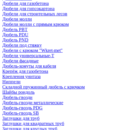
Дюбели для газобетона
Дюбели для гипсокартона
Дюбели для строительных лесов
Дюбели молли
Дюбели молли с прямым крюком
Дюбель PBT
Дюбель PDU
Дюбель PND
Дюбели под стяжку
Дюбели с крюком "Wkret-met"
Дюбели универсальные-Т
Дюбели фасадные
Дюбель-хомуты для кабеля
Крепёж для газобетона
Крепления унитаза
Ниппели
Складной пружинный дюбель с крючком
Шайбы рондоль
Дюбель-гвозди
Дюбель-гвозди металлические
Дюбель-гвоздь PDG
Дюбель-гвоздь SB
Заглушки для труб
Заглушки для квадратных труб
Заглушки для круглых труб