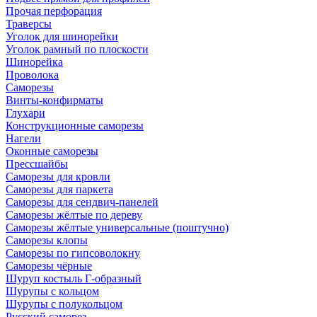
Прочая перфорация
Траверсы
Уголок для шинорейки
Уголок рамный по плоскости
Шинорейка
Проволока
Саморезы
Винты-конфирматы
Глухари
Конструкционные саморезы
Нагели
Оконные саморезы
Прессшайбы
Саморезы для кровли
Саморезы для паркета
Саморезы для сендвич-панелей
Саморезы жёлтые по дереву
Саморезы жёлтые универсальные (поштучно)
Саморезы клопы
Саморезы по гипсоволокну
Саморезы чёрные
Шуруп костыль Г-образный
Шурупы с кольцом
Шурупы с полукольцом
Русский саморез