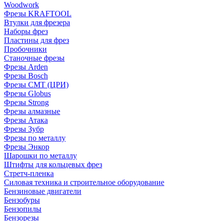
Woodwork
Фрезы KRAFTOOL
Втулки для фрезера
Наборы фрез
Пластины для фрез
Пробочники
Станочные фрезы
Фрезы Arden
Фрезы Bosch
Фрезы CMT (ЦРИ)
Фрезы Globus
Фрезы Strong
Фрезы алмазные
Фрезы Атака
Фрезы Зубр
Фрезы по металлу
Фрезы Энкор
Шарошки по металлу
Штифты для кольцевых фрез
Стретч-пленка
Силовая техника и строительное оборудование
Бензиновые двигатели
Бензобуры
Бензопилы
Бензорезы