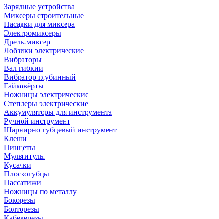
Зарядные устройства
Миксеры строительные
Насадки для миксера
Электромиксеры
Дрель-миксер
Лобзики электрические
Вибраторы
Вал гибкий
Вибратор глубинный
Гайковёрты
Ножницы электрические
Степлеры электрические
Аккумуляторы для инструмента
Ручной инструмент
Шарнирно-губцевый инструмент
Клещи
Пинцеты
Мультитулы
Кусачки
Плоскогубцы
Пассатижи
Ножницы по металлу
Бокорезы
Болторезы
Кабелерезы