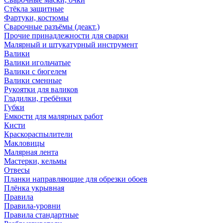
Стёкла защитные
Фартуки, костюмы
Сварочные разъёмы (деакт.)
Прочие принадлежности для сварки
Малярный и штукатурный инструмент
Валики
Валики игольчатые
Валики с бюгелем
Валики сменные
Рукоятки для валиков
Гладилки, гребёнки
Губки
Емкости для малярных работ
Кисти
Краскораспылители
Макловицы
Малярная лента
Мастерки, кельмы
Отвесы
Планки направляющие для обрезки обоев
Плёнка укрывная
Правила
Правила-уровни
Правила стандартные