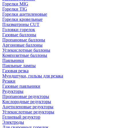
Горелки MIG
Горелки TIG
Горелки ацетиленовые
Горелки кровельные
Плазматроны CUT
Головки горелок
Газовые баллоны
Пропановые баллоны
Аргоновые баллоны
Углекислотные баллоны
Композитные баллоны
Паяльники
Паяльные лампы
Газовая резка
Мундштуки, гильзы для резака
Резаки
Газовые паяльники
Редукторы
Пропановые редукторы
Кислородные редукторы
Ацетиленовые редукторы
Углекислотные редукторы
Гелиевый редуктор
Электроды
Для сварочных горелок