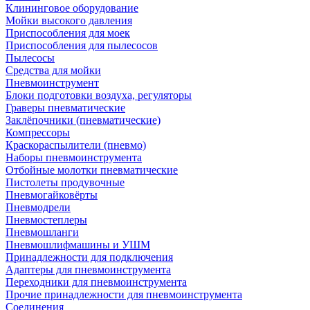
Клининговое оборудование
Мойки высокого давления
Приспособления для моек
Приспособления для пылесосов
Пылесосы
Средства для мойки
Пневмоинструмент
Блоки подготовки воздуха, регуляторы
Граверы пневматические
Заклёпочники (пневматические)
Компрессоры
Краскораспылители (пневмо)
Наборы пневмоинструмента
Отбойные молотки пневматические
Пистолеты продувочные
Пневмогайковёрты
Пневмодрели
Пневмостеплеры
Пневмошланги
Пневмошлифмашины и УШМ
Принадлежности для подключения
Адаптеры для пневмоинструмента
Переходники для пневмоинструмента
Прочие принадлежности для пневмоинструмента
Соединения