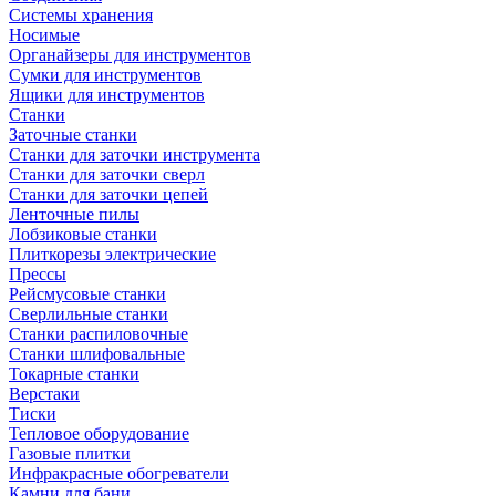
Системы хранения
Носимые
Органайзеры для инструментов
Сумки для инструментов
Ящики для инструментов
Станки
Заточные станки
Станки для заточки инструмента
Станки для заточки сверл
Станки для заточки цепей
Ленточные пилы
Лобзиковые станки
Плиткорезы электрические
Прессы
Рейсмусовые станки
Сверлильные станки
Станки распиловочные
Станки шлифовальные
Токарные станки
Верстаки
Тиски
Тепловое оборудование
Газовые плитки
Инфракрасные обогреватели
Камни для бани