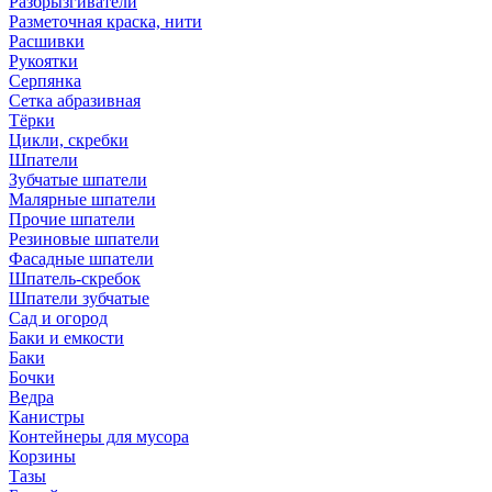
Разбрызгиватели
Разметочная краска, нити
Расшивки
Рукоятки
Серпянка
Сетка абразивная
Тёрки
Цикли, скребки
Шпатели
Зубчатые шпатели
Малярные шпатели
Прочие шпатели
Резиновые шпатели
Фасадные шпатели
Шпатель-скребок
Шпатели зубчатые
Сад и огород
Баки и емкости
Баки
Бочки
Ведра
Канистры
Контейнеры для мусора
Корзины
Тазы