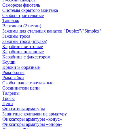
Саморезы флюгель
Системы скрытого монтажа
Скобы строительные
Такелаж
Вертлюги (2 петли)
Зажимы для стальных канатов "Duplex"/"Simplex"
Зажимы троса
Зажимы троса (втулка)
Карабины винтовые
Карабины пожарные
Карабины с фиксатором
Коуши
Крюки S-образные
Рым-болты
Рым-гайки
Скобы шакле такелажные
Соединители цепи
Талрепы
Тросы
Цепи
Фиксаторы арматуры
Защитные колпачки на арматуру
Фиксаторы арматуры «конус»
Фиксаторы арматуры «опора»