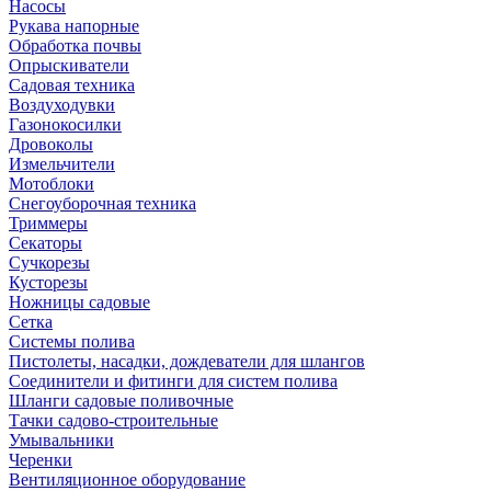
Насосы
Рукава напорные
Обработка почвы
Опрыскиватели
Садовая техника
Воздуходувки
Газонокосилки
Дровоколы
Измельчители
Мотоблоки
Снегоуборочная техника
Триммеры
Секаторы
Сучкорезы
Кусторезы
Ножницы садовые
Сетка
Системы полива
Пистолеты, насадки, дождеватели для шлангов
Соединители и фитинги для систем полива
Шланги садовые поливочные
Тачки садово-строительные
Умывальники
Черенки
Вентиляционное оборудование