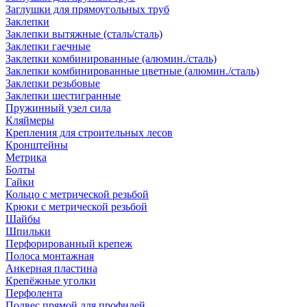
Заглушки для прямоугольных труб
Заклепки
Заклепки вытяжные (сталь/сталь)
Заклепки гаечные
Заклепки комбинированные (алюмин./сталь)
Заклепки комбинированные цветные (алюмин./сталь)
Заклепки резьбовые
Заклепки шестигранные
Пружинный узел сила
Кляймеры
Крепления для строительных лесов
Кронштейны
Метрика
Болты
Гайки
Кольцо с метрической резьбой
Крюки с метрической резьбой
Шайбы
Шпильки
Перфорированный крепеж
Полоса монтажная
Анкерная пластина
Крепёжные уголки
Перфолента
Подвес прямой для профилей