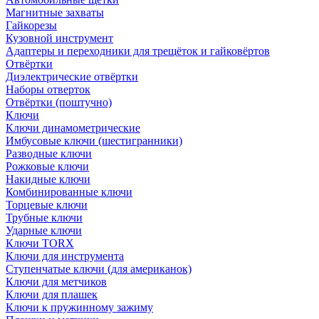
Магнитные захваты
Гайкорезы
Кузовной инструмент
Адаптеры и переходники для трещёток и гайковёртов
Отвёртки
Диэлектрические отвёртки
Наборы отверток
Отвёртки (поштучно)
Ключи
Ключи динамометрические
Имбусовые ключи (шестигранники)
Разводные ключи
Рожковые ключи
Накидные ключи
Комбинированные ключи
Торцевые ключи
Трубные ключи
Ударные ключи
Ключи TORX
Ключи для инструмента
Ступенчатые ключи (для американок)
Ключи для метчиков
Ключи для плашек
Ключи к пружинному зажиму