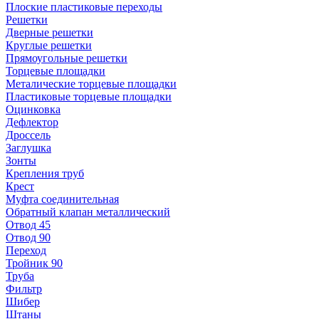
Плоские пластиковые переходы
Решетки
Дверные решетки
Круглые решетки
Прямоугольные решетки
Торцевые площадки
Металические торцевые площадки
Пластиковые торцевые площадки
Оцинковка
Дефлектор
Дроссель
Заглушка
Зонты
Крепления труб
Крест
Муфта соединительная
Обратный клапан металлический
Отвод 45
Отвод 90
Переход
Тройник 90
Труба
Фильтр
Шибер
Штаны