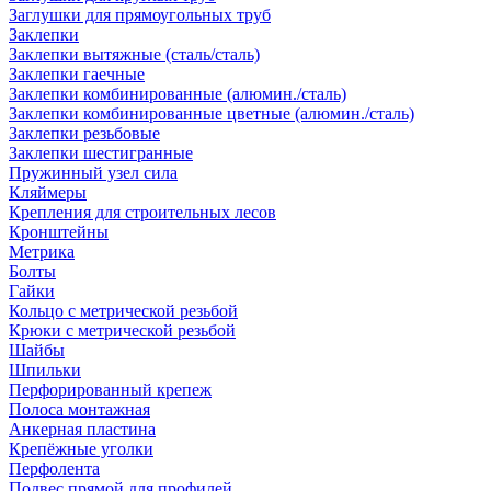
Заглушки для прямоугольных труб
Заклепки
Заклепки вытяжные (сталь/сталь)
Заклепки гаечные
Заклепки комбинированные (алюмин./сталь)
Заклепки комбинированные цветные (алюмин./сталь)
Заклепки резьбовые
Заклепки шестигранные
Пружинный узел сила
Кляймеры
Крепления для строительных лесов
Кронштейны
Метрика
Болты
Гайки
Кольцо с метрической резьбой
Крюки с метрической резьбой
Шайбы
Шпильки
Перфорированный крепеж
Полоса монтажная
Анкерная пластина
Крепёжные уголки
Перфолента
Подвес прямой для профилей