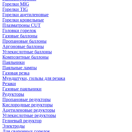
Горелки MIG
Горелки TIG
Горелки ацетиленовые
Горелки кровельные
Плазматроны CUT
Головки горелок
Газовые баллоны
Пропановые баллоны
Аргоновые баллоны
Углекислотные баллоны
Композитные баллоны
Паяльники
Паяльные лампы
Газовая резка
Мундштуки, гильзы для резака
Резаки
Газовые паяльники
Редукторы
Пропановые редукторы
Кислородные редукторы
Ацетиленовые редукторы
Углекислотные редукторы
Гелиевый редуктор
Электроды
Для сварочных горелок