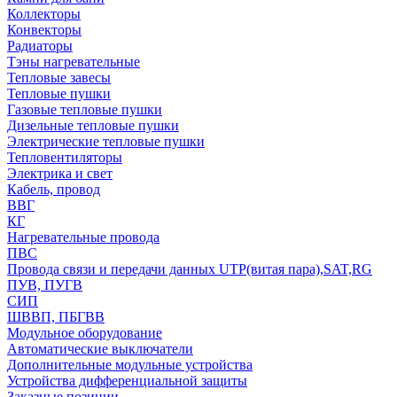
Коллекторы
Конвекторы
Радиаторы
Тэны нагревательные
Тепловые завесы
Тепловые пушки
Газовые тепловые пушки
Дизельные тепловые пушки
Электрические тепловые пушки
Тепловентиляторы
Электрика и свет
Кабель, провод
ВВГ
КГ
Нагревательные провода
ПВС
Провода связи и передачи данных UTP(витая пара),SAT,RG
ПУВ, ПУГВ
СИП
ШВВП, ПБГВВ
Модульное оборудование
Автоматические выключатели
Дополнительные модульные устройства
Устройства дифференциальной защиты
Заказные позиции