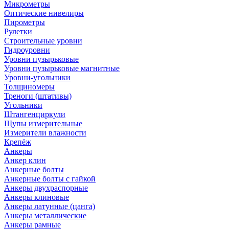
Микрометры
Оптические нивелиры
Пирометры
Рулетки
Строительные уровни
Гидроуровни
Уровни пузырьковые
Уровни пузырьковые магнитные
Уровни-угольники
Толщиномеры
Треноги (штативы)
Угольники
Штангенциркули
Щупы измерительные
Измерители влажности
Крепёж
Анкеры
Анкер клин
Анкерные болты
Анкерные болты с гайкой
Анкеры двухраспорные
Анкеры клиновые
Анкеры латунные (цанга)
Анкеры металлические
Анкеры рамные