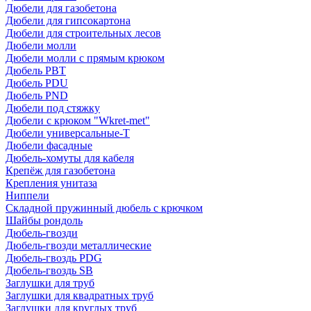
Дюбели для газобетона
Дюбели для гипсокартона
Дюбели для строительных лесов
Дюбели молли
Дюбели молли с прямым крюком
Дюбель PBT
Дюбель PDU
Дюбель PND
Дюбели под стяжку
Дюбели с крюком "Wkret-met"
Дюбели универсальные-Т
Дюбели фасадные
Дюбель-хомуты для кабеля
Крепёж для газобетона
Крепления унитаза
Ниппели
Складной пружинный дюбель с крючком
Шайбы рондоль
Дюбель-гвозди
Дюбель-гвозди металлические
Дюбель-гвоздь PDG
Дюбель-гвоздь SB
Заглушки для труб
Заглушки для квадратных труб
Заглушки для круглых труб