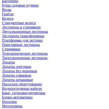
Бассейны
Буры садовые ручные
Вилы
Грабли
Колеса
Стандартные колеса
Лестницы и стремянки
Двухсекционные лестницы
Лестницы трансформеры
Платформы для лестниц
Приставные лестницы
Стремянки
Телескопические лестницы
Трехсекционные лестницы
Лопаты
Лопаты снеговые
Лопаты без черенков
Лопаты совковые
Лопаты штыковые
Насосное оборудование
Водопогружные кабели
Баки, гидроаккумуляторы
Блоки автоматики
Носилки
Мотопомпы