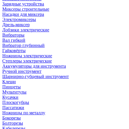
Зарядные устройства
Миксеры строительные
Насадки для миксера
Электромиксеры
Дрель-миксер
Лобзики электрические
Вибраторы
Вал гибкий
Вибратор глубинный
Гайковёрты
Ножницы электрические
Степлеры электрические
Аккумуляторы для инструмента
Ручной инструмент
Шарнирно-губцевый инструмент
Клещи
Пинцеты
Мультитулы
Кусачки
Плоскогубцы
Пассатижи
Ножницы по металлу
Бокорезы
Болторезы
Кабелерезы