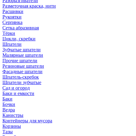
Разбрызгиватели
Разметочная краска, нити
Расшивки
Рукоятки
Серпянка
Сетка абразивная
Тёрки
Цикли, скребки
Шпатели
Зубчатые шпатели
Малярные шпатели
Прочие шпатели
Резиновые шпатели
Фасадные шпатели
Шпатель-скребок
Шпатели зубчатые
Сад и огород
Баки и емкости
Баки
Бочки
Ведра
Канистры
Контейнеры для мусора
Корзины
Тазы