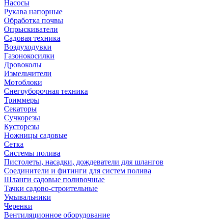
Насосы
Рукава напорные
Обработка почвы
Опрыскиватели
Садовая техника
Воздуходувки
Газонокосилки
Дровоколы
Измельчители
Мотоблоки
Снегоуборочная техника
Триммеры
Секаторы
Сучкорезы
Кусторезы
Ножницы садовые
Сетка
Системы полива
Пистолеты, насадки, дождеватели для шлангов
Соединители и фитинги для систем полива
Шланги садовые поливочные
Тачки садово-строительные
Умывальники
Черенки
Вентиляционное оборудование