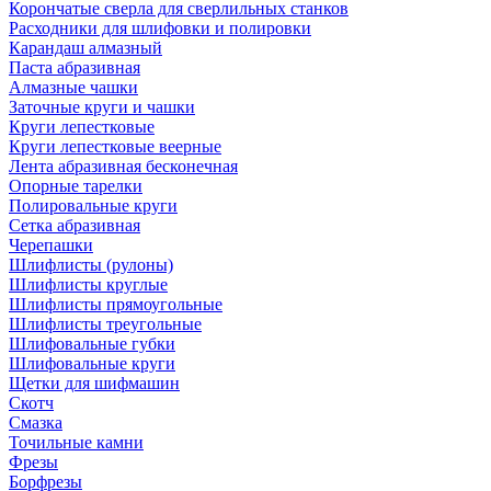
Корончатые сверла для сверлильных станков
Расходники для шлифовки и полировки
Карандаш алмазный
Паста абразивная
Алмазные чашки
Заточные круги и чашки
Круги лепестковые
Круги лепестковые веерные
Лента абразивная бесконечная
Опорные тарелки
Полировальные круги
Сетка абразивная
Черепашки
Шлифлисты (рулоны)
Шлифлисты круглые
Шлифлисты прямоугольные
Шлифлисты треугольные
Шлифовальные губки
Шлифовальные круги
Щетки для шифмашин
Скотч
Смазка
Точильные камни
Фрезы
Борфрезы