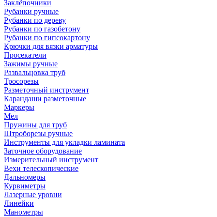
Заклёпочники
Рубанки ручные
Рубанки по дереву
Рубанки по газобетону
Рубанки по гипсокартону
Крючки для вязки арматуры
Просекатели
Зажимы ручные
Развальцовка труб
Тросорезы
Разметочный инструмент
Карандаши разметочные
Маркеры
Мел
Пружины для труб
Штроборезы ручные
Инструменты для укладки ламината
Заточное оборудование
Измерительный инструмент
Вехи телескопические
Дальномеры
Курвиметры
Лазерные уровни
Линейки
Манометры