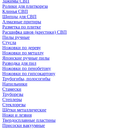
Зажимы СВП
Ролики для плиткореза
Клинья СВП
Щипцы для СВП
Алмазные притиры
Разметка по плитке
Расшифка швов (крестики) СВП
Пилы ручные
Стусла
Ножовки по дереву
Ножовки по металлу
Японские ручные пилы
Разводка для пил
Ножовки по пенобетону
Ножовки по гипсокартону
Трубогибы, полосогибы
Напильники
Стамески
Труборезы
Степлеры
Стеклорезы
Щётки металлические
Ножи и лезвия
Твердосплавные пластины
Присоски вакуумные