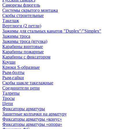
Саморезы флюгель
Системы скрытого монтажа
Скобы строительные
Такелаж
Вертлюги (2 петли)
Зажимы для стальных канатов "Duplex"/"Simplex"
Зажимы троса
Зажимы троса (втулка)
Карабины винтовые
Карабины пожарные
Карабины с фиксатором
Коуши
Крюки S-образные
Рым-болты
Рым-гайки
Скобы шакле такелажные
Соединители цепи
Талрепы
Тросы
Цепи
Фиксаторы арматуры
Защитные колпачки на арматуру
Фиксаторы арматуры «конус»
Фиксаторы арматуры «опора»