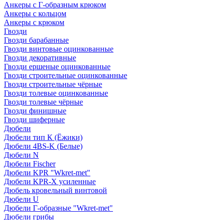
Анкеры с Г-образным крюком
Анкеры с кольцом
Анкеры с крюком
Гвозди
Гвозди барабанные
Гвозди винтовые оцинкованные
Гвозди декоративные
Гвозди ершеные оцинкованные
Гвозди строительные оцинкованные
Гвозди строительные чёрные
Гвозди толевые оцинкованные
Гвозди толевые чёрные
Гвозди финишные
Гвозди шиферные
Дюбели
Дюбели тип К (Ёжики)
Дюбели 4BS-K (Белые)
Дюбели N
Дюбели Fischer
Дюбели KPR "Wkret-met"
Дюбели KPR-Х усиленные
Дюбель кровельный винтовой
Дюбели U
Дюбели Г-образные "Wkret-met"
Дюбели грибы