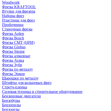
Woodwork
Фрезы KRAFTOOL
Втулки для фрезера
Наборы фрез
Пластины для фрез
Пробочники
Станочные фрезы
Фрезы Arden
Фрезы Bosch
Фрезы CMT (ЦРИ)
Фрезы Globus
Фрезы Strong
Фрезы алмазные
Фрезы Атака
Фрезы Зубр
Фрезы по металлу
Фрезы Энкор
Шарошки по металлу
Штифты для кольцевых фрез
Стретч-пленка
Силовая техника и строительное оборудование
Бензиновые двигатели
Бензобуры
Бензопилы
Бензорезы