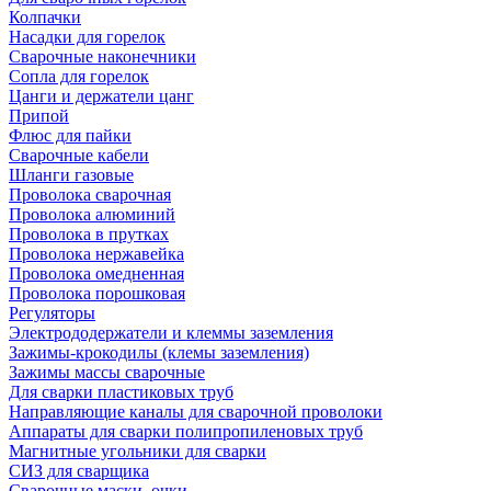
Колпачки
Насадки для горелок
Сварочные наконечники
Сопла для горелок
Цанги и держатели цанг
Припой
Флюс для пайки
Сварочные кабели
Шланги газовые
Проволока сварочная
Проволока алюминий
Проволока в прутках
Проволока нержавейка
Проволока омедненная
Проволока порошковая
Регуляторы
Электрододержатели и клеммы заземления
Зажимы-крокодилы (клемы заземления)
Зажимы массы сварочные
Для сварки пластиковых труб
Направляющие каналы для сварочной проволоки
Аппараты для сварки полипропиленовых труб
Магнитные угольники для сварки
СИЗ для сварщика
Сварочные маски, очки