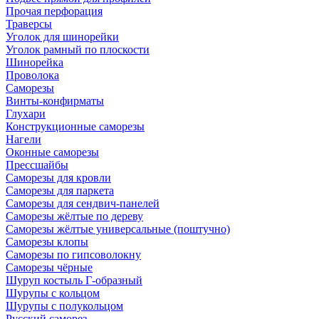
Прочая перфорация
Траверсы
Уголок для шинорейки
Уголок рамный по плоскости
Шинорейка
Проволока
Саморезы
Винты-конфирматы
Глухари
Конструкционные саморезы
Нагели
Оконные саморезы
Прессшайбы
Саморезы для кровли
Саморезы для паркета
Саморезы для сендвич-панелей
Саморезы жёлтые по дереву
Саморезы жёлтые универсальные (поштучно)
Саморезы клопы
Саморезы по гипсоволокну
Саморезы чёрные
Шуруп костыль Г-образный
Шурупы с кольцом
Шурупы с полукольцом
Русский саморез