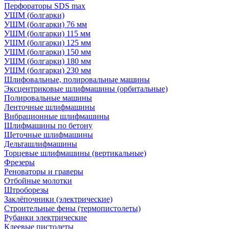
Перфораторы SDS max
УШМ (болгарки)
УШМ (болгарки) 76 мм
УШМ (болгарки) 115 мм
УШМ (болгарки) 125 мм
УШМ (болгарки) 150 мм
УШМ (болгарки) 180 мм
УШМ (болгарки) 230 мм
Шлифовальные, полировальные машины
Эксцентриковые шлифмашины (орбитальные)
Полировальные машины
Ленточные шлифмашины
Вибрационные шлифмашины
Шлифмашины по бетону
Щеточные шлифмашины
Дельташлифмашины
Торцевые шлифмашины (вертикальные)
Фрезеры
Реноваторы и граверы
Отбойные молотки
Штроборезы
Заклёпочники (электрические)
Строительные фены (термопистолеты)
Рубанки электрические
Клеевые пистолеты