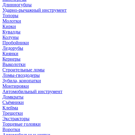
Длинногубцы
Ударно-рычажный инструмент
Топоры
Молотки
Кирки
Кувалды
Колуны
Пробойники
Ледорубы
Киянки
Кернеры
Выколотки
Строительные ломы
Ломы-гвоздодеры
Зубила, конопатки
Монтировки
Автомобильный инструмент
Домкраты
Съёмники
Клейма
Трещотки
Экстракторы
Торцевые головки
Воротки
Автомобильные щетки