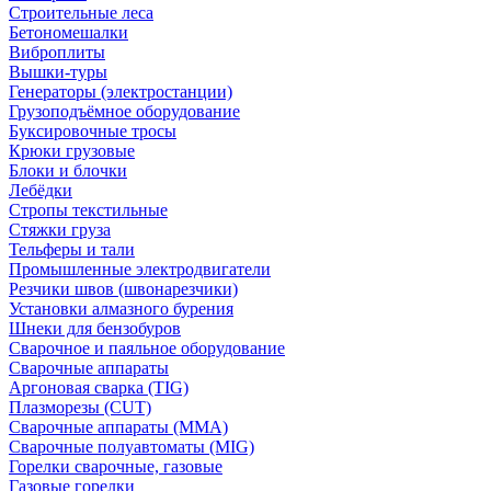
Строительные леса
Бетономешалки
Виброплиты
Вышки-туры
Генераторы (электростанции)
Грузоподъёмное оборудование
Буксировочные тросы
Крюки грузовые
Блоки и блочки
Лебёдки
Стропы текстильные
Стяжки груза
Тельферы и тали
Промышленные электродвигатели
Резчики швов (швонарезчики)
Установки алмазного бурения
Шнеки для бензобуров
Сварочное и паяльное оборудование
Сварочные аппараты
Аргоновая сварка (TIG)
Плазморезы (CUT)
Сварочные аппараты (MMA)
Сварочные полуавтоматы (MIG)
Горелки сварочные, газовые
Газовые горелки