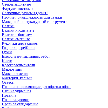
Стёкла защитные
Фартуки, костюмы
Сварочные разъёмы (деакт.)
Прочие принадлежности для сварки
Малярный и штукатурный инструмент
Валики
Валики игольчатые
Валики с бюгелем
Валики сменные
Рукоятки для валиков
Гладилки, гребёнки
Губки
Емкости для малярных работ
Кисти
Краскораспылители
Макловицы
Малярная лента
Мастерки, кельмы
Отвесы
Планки направляющие для обрезки обоев
Плёнка укрывная
Правила
Правила-уровни
Правила стандартные