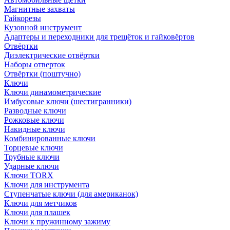
Магнитные захваты
Гайкорезы
Кузовной инструмент
Адаптеры и переходники для трещёток и гайковёртов
Отвёртки
Диэлектрические отвёртки
Наборы отверток
Отвёртки (поштучно)
Ключи
Ключи динамометрические
Имбусовые ключи (шестигранники)
Разводные ключи
Рожковые ключи
Накидные ключи
Комбинированные ключи
Торцевые ключи
Трубные ключи
Ударные ключи
Ключи TORX
Ключи для инструмента
Ступенчатые ключи (для американок)
Ключи для метчиков
Ключи для плашек
Ключи к пружинному зажиму