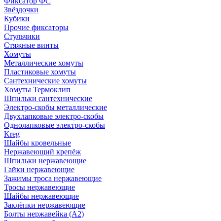
Фиксатор ФС
Звёздочки
Кубики
Прочие фиксаторы
Стульчики
Стяжные винты
Хомуты
Металлические хомуты
Пластиковые хомуты
Сантехнические хомуты
Хомуты Термоклип
Шпильки сантехнические
Электро-скобы металлические
Двухлапковые электро-скобы
Однолапковые электро-скобы
Kreg
Шайбы кровельные
Нержавеющий крепёж
Шпильки нержавеющие
Гайки нержавеющие
Зажимы троса нержавеющие
Тросы нержавеющие
Шайбы нержавеющие
Заклёпки нержавеющие
Болты нержавейка (А2)