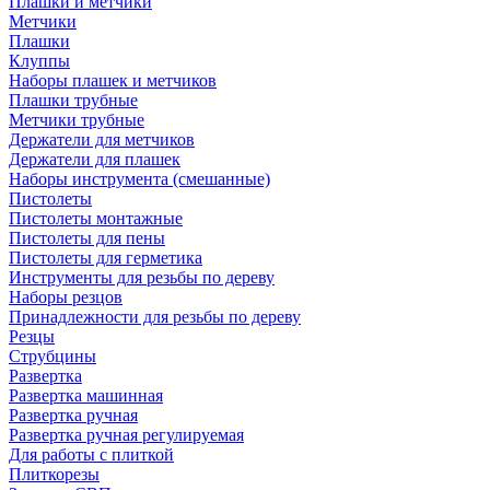
Плашки и метчики
Метчики
Плашки
Клуппы
Наборы плашек и метчиков
Плашки трубные
Метчики трубные
Держатели для метчиков
Держатели для плашек
Наборы инструмента (смешанные)
Пистолеты
Пистолеты монтажные
Пистолеты для пены
Пистолеты для герметика
Инструменты для резьбы по дереву
Наборы резцов
Принадлежности для резьбы по дереву
Резцы
Струбцины
Развертка
Развертка машинная
Развертка ручная
Развертка ручная регулируемая
Для работы с плиткой
Плиткорезы