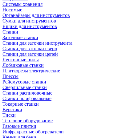
Системы хранения
Носимые
Органайзеры для инструментов
Сумки для инструментов
Ящики для инструментов
Станки
Заточные станки
Станки для заточки инструмента
Станки для заточки сверл
Станки для заточки цепей
Ленточные пилы
Лобзиковые станки
Плиткорезы электрические
Прессы
Рейсмусовые станки
Сверлильные станки
Станки распиловочные
Станки шлифовальные
Токарные станки
Верстаки
Тиски
Тепловое оборудование
Газовые плитки
Инфракрасные обогреватели
Камни для бани