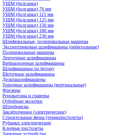
УШМ (болгарки)
УШМ (болгарки) 76 мм
УШМ (болгарки) 115 мм
УШМ (болгарки) 125 мм
УШМ (болгарки) 150 мм
УШМ (болгарки) 180 мм
УШМ (болгарки) 230 мм
Шлифовальные, полировальные машины
Эксцентриковые шлифмашины (орбитальные)
Полировальные машины
Ленточные шлифмашины
Вибрационные шлифмашины
Шлифмашины по бетону
Щеточные шлифмашины
Дельташлифмашины
Торцевые шлифмашины (вертикальные)
Фрезеры
Реноваторы и граверы
Отбойные молотки
Штроборезы
Заклёпочники (электрические)
Строительные фены (термопистолеты)
Рубанки электрические
Клеевые пистолеты
Зарядные устройства