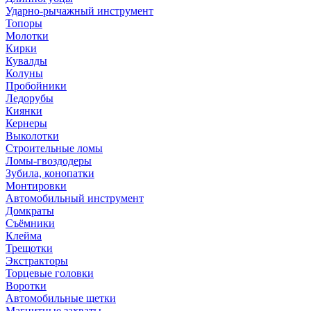
Ударно-рычажный инструмент
Топоры
Молотки
Кирки
Кувалды
Колуны
Пробойники
Ледорубы
Киянки
Кернеры
Выколотки
Строительные ломы
Ломы-гвоздодеры
Зубила, конопатки
Монтировки
Автомобильный инструмент
Домкраты
Съёмники
Клейма
Трещотки
Экстракторы
Торцевые головки
Воротки
Автомобильные щетки
Магнитные захваты