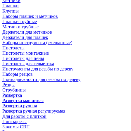
Метчики
Плашки
Клуппы
Наборы плашек и метчиков
Плашки трубные
Метчики трубные
Держатели для метчиков
Держатели для плашек
Наборы инструмента (смешанные)
Пистолеты
Пистолеты монтажные
Пистолеты для пены
Пистолеты для герметика
Инструменты для резьбы по дереву
Наборы резцов
Принадлежности для резьбы по дереву
Резцы
Струбцины
Развертка
Развертка машинная
Развертка ручная
Развертка ручная регулируемая
Для работы с плиткой
Плиткорезы
Зажимы СВП