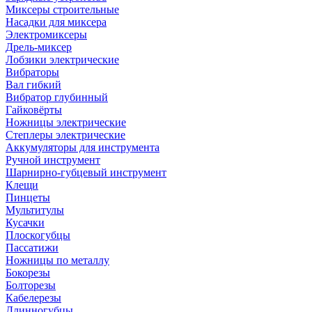
Миксеры строительные
Насадки для миксера
Электромиксеры
Дрель-миксер
Лобзики электрические
Вибраторы
Вал гибкий
Вибратор глубинный
Гайковёрты
Ножницы электрические
Степлеры электрические
Аккумуляторы для инструмента
Ручной инструмент
Шарнирно-губцевый инструмент
Клещи
Пинцеты
Мультитулы
Кусачки
Плоскогубцы
Пассатижи
Ножницы по металлу
Бокорезы
Болторезы
Кабелерезы
Длинногубцы