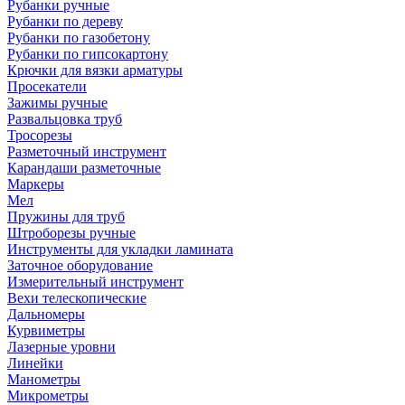
Рубанки ручные
Рубанки по дереву
Рубанки по газобетону
Рубанки по гипсокартону
Крючки для вязки арматуры
Просекатели
Зажимы ручные
Развальцовка труб
Тросорезы
Разметочный инструмент
Карандаши разметочные
Маркеры
Мел
Пружины для труб
Штроборезы ручные
Инструменты для укладки ламината
Заточное оборудование
Измерительный инструмент
Вехи телескопические
Дальномеры
Курвиметры
Лазерные уровни
Линейки
Манометры
Микрометры