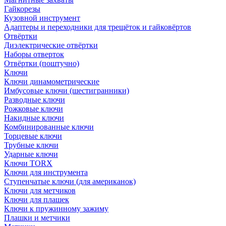
Гайкорезы
Кузовной инструмент
Адаптеры и переходники для трещёток и гайковёртов
Отвёртки
Диэлектрические отвёртки
Наборы отверток
Отвёртки (поштучно)
Ключи
Ключи динамометрические
Имбусовые ключи (шестигранники)
Разводные ключи
Рожковые ключи
Накидные ключи
Комбинированные ключи
Торцевые ключи
Трубные ключи
Ударные ключи
Ключи TORX
Ключи для инструмента
Ступенчатые ключи (для американок)
Ключи для метчиков
Ключи для плашек
Ключи к пружинному зажиму
Плашки и метчики