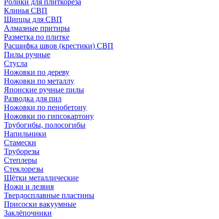
Ролики для плиткореза
Клинья СВП
Щипцы для СВП
Алмазные притиры
Разметка по плитке
Расшифка швов (крестики) СВП
Пилы ручные
Стусла
Ножовки по дереву
Ножовки по металлу
Японские ручные пилы
Разводка для пил
Ножовки по пенобетону
Ножовки по гипсокартону
Трубогибы, полосогибы
Напильники
Стамески
Труборезы
Степлеры
Стеклорезы
Щётки металлические
Ножи и лезвия
Твердосплавные пластины
Присоски вакуумные
Заклёпочники