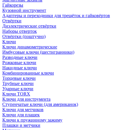
Гайкорезы
Кузовной инструмент
Адаптеры и переходники для трещёток и гайковёртов
Отвёртки
Диэлектрические отвёртки
Наборы отверток
Отвёртки (поштучно)
Ключи
Ключи динамометрические
Имбусовые ключи (шестигранники)
Разводные ключи
Рожковые ключи
Накидные ключи
Комбинированные ключи
Торцевые ключи
Трубные ключи
Ударные ключи
Ключи TORX
Ключи для инструмента
Ступенчатые ключи (для американок)
Ключи для метчиков
Ключи для плашек
Ключи к пружинному зажиму
Плашки и метчики