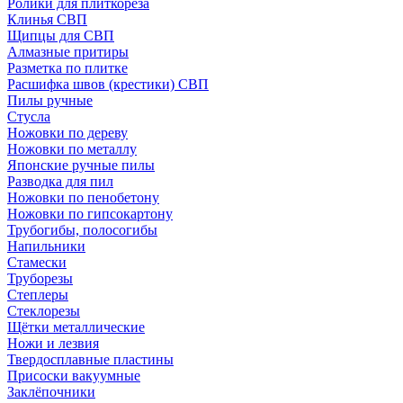
Ролики для плиткореза
Клинья СВП
Щипцы для СВП
Алмазные притиры
Разметка по плитке
Расшифка швов (крестики) СВП
Пилы ручные
Стусла
Ножовки по дереву
Ножовки по металлу
Японские ручные пилы
Разводка для пил
Ножовки по пенобетону
Ножовки по гипсокартону
Трубогибы, полосогибы
Напильники
Стамески
Труборезы
Степлеры
Стеклорезы
Щётки металлические
Ножи и лезвия
Твердосплавные пластины
Присоски вакуумные
Заклёпочники