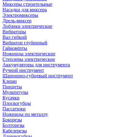
Миксеры строительные
Насадки для миксера
Электромиксеры
Дрель-миксер
Лобзики электрические
Вибраторы
Вал гибкий
Вибратор глубинный
Гайковёрты
Ножницы электрические
Степлеры электрические
Аккумуляторы для инструмента
Ручной инструмент
Шарнирно-губцевый инструмент
Клещи
Пинцеты
Мультитулы
Кусачки
Плоскогубцы
Пассатижи
Ножницы по металлу
Бокорезы
Болторезы
Кабелерезы
Длинногубцы