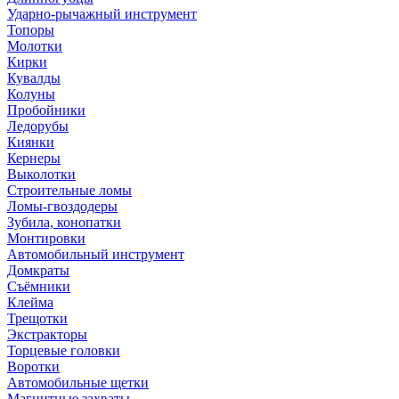
Ударно-рычажный инструмент
Топоры
Молотки
Кирки
Кувалды
Колуны
Пробойники
Ледорубы
Киянки
Кернеры
Выколотки
Строительные ломы
Ломы-гвоздодеры
Зубила, конопатки
Монтировки
Автомобильный инструмент
Домкраты
Съёмники
Клейма
Трещотки
Экстракторы
Торцевые головки
Воротки
Автомобильные щетки
Магнитные захваты