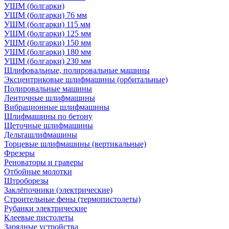
УШМ (болгарки)
УШМ (болгарки) 76 мм
УШМ (болгарки) 115 мм
УШМ (болгарки) 125 мм
УШМ (болгарки) 150 мм
УШМ (болгарки) 180 мм
УШМ (болгарки) 230 мм
Шлифовальные, полировальные машины
Эксцентриковые шлифмашины (орбитальные)
Полировальные машины
Ленточные шлифмашины
Вибрационные шлифмашины
Шлифмашины по бетону
Щеточные шлифмашины
Дельташлифмашины
Торцевые шлифмашины (вертикальные)
Фрезеры
Реноваторы и граверы
Отбойные молотки
Штроборезы
Заклёпочники (электрические)
Строительные фены (термопистолеты)
Рубанки электрические
Клеевые пистолеты
Зарядные устройства