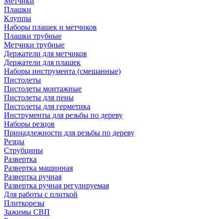
Метчики
Плашки
Клуппы
Наборы плашек и метчиков
Плашки трубные
Метчики трубные
Держатели для метчиков
Держатели для плашек
Наборы инструмента (смешанные)
Пистолеты
Пистолеты монтажные
Пистолеты для пены
Пистолеты для герметика
Инструменты для резьбы по дереву
Наборы резцов
Принадлежности для резьбы по дереву
Резцы
Струбцины
Развертка
Развертка машинная
Развертка ручная
Развертка ручная регулируемая
Для работы с плиткой
Плиткорезы
Зажимы СВП