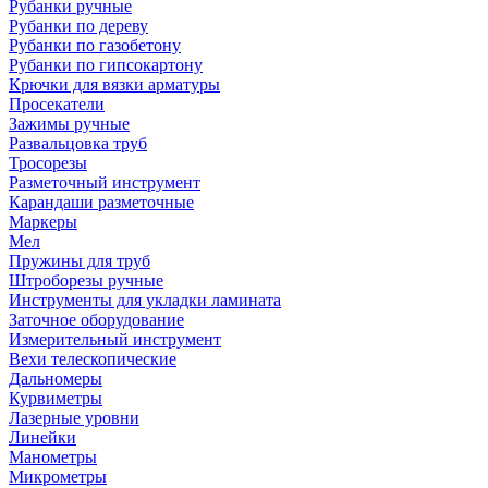
Рубанки ручные
Рубанки по дереву
Рубанки по газобетону
Рубанки по гипсокартону
Крючки для вязки арматуры
Просекатели
Зажимы ручные
Развальцовка труб
Тросорезы
Разметочный инструмент
Карандаши разметочные
Маркеры
Мел
Пружины для труб
Штроборезы ручные
Инструменты для укладки ламината
Заточное оборудование
Измерительный инструмент
Вехи телескопические
Дальномеры
Курвиметры
Лазерные уровни
Линейки
Манометры
Микрометры