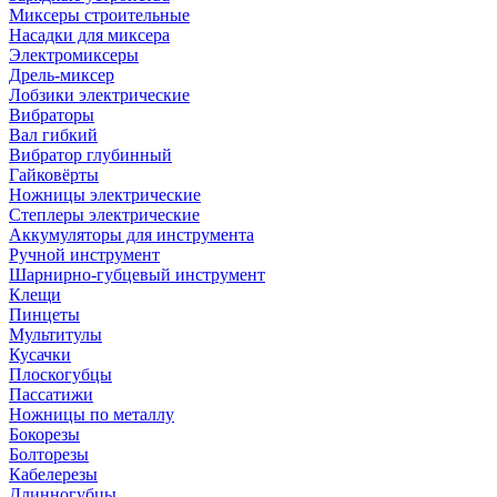
Миксеры строительные
Насадки для миксера
Электромиксеры
Дрель-миксер
Лобзики электрические
Вибраторы
Вал гибкий
Вибратор глубинный
Гайковёрты
Ножницы электрические
Степлеры электрические
Аккумуляторы для инструмента
Ручной инструмент
Шарнирно-губцевый инструмент
Клещи
Пинцеты
Мультитулы
Кусачки
Плоскогубцы
Пассатижи
Ножницы по металлу
Бокорезы
Болторезы
Кабелерезы
Длинногубцы