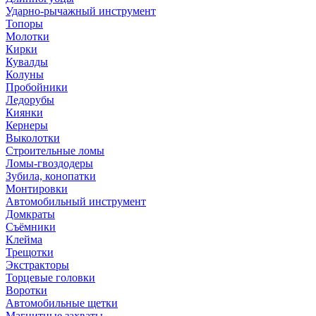
Ударно-рычажный инструмент
Топоры
Молотки
Кирки
Кувалды
Колуны
Пробойники
Ледорубы
Киянки
Кернеры
Выколотки
Строительные ломы
Ломы-гвоздодеры
Зубила, конопатки
Монтировки
Автомобильный инструмент
Домкраты
Съёмники
Клейма
Трещотки
Экстракторы
Торцевые головки
Воротки
Автомобильные щетки
Магнитные захваты