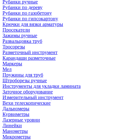
Рубанки ручные
Рубанки по дереву
Рубанки по газобетону
Рубанки по гипсокартону
Крючки для вязки арматуры
Просекатели
Зажимы ручные
Развальцовка труб
Тросорезы
Разметочный инструмент
Карандаши разметочные
Маркеры
Мел
Пружины для труб
Штроборезы ручные
Инструменты для укладки ламината
Заточное оборудование
Измерительный инструмент
Вехи телескопические
Дальномеры
Курвиметры
Лазерные уровни
Линейки
Манометры
Микрометры