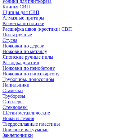
Ролики для плиткореза
Клинья СВП
Щипцы для СВП
Алмазные притиры
Разметка по плитке
Расшифка швов (крестики) СВП
Пилы ручные
Стусла
Ножовки по дереву
Ножовки по металлу
Японские ручные пилы
Разводка для пил
Ножовки по пенобетону
Ножовки по гипсокартону
Трубогибы, полосогибы
Напильники
Стамески
Труборезы
Степлеры
Стеклорезы
Щётки металлические
Ножи и лезвия
Твердосплавные пластины
Присоски вакуумные
Заклёпочники