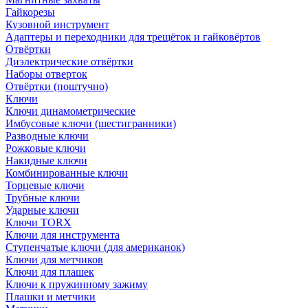
Гайкорезы
Кузовной инструмент
Адаптеры и переходники для трещёток и гайковёртов
Отвёртки
Диэлектрические отвёртки
Наборы отверток
Отвёртки (поштучно)
Ключи
Ключи динамометрические
Имбусовые ключи (шестигранники)
Разводные ключи
Рожковые ключи
Накидные ключи
Комбинированные ключи
Торцевые ключи
Трубные ключи
Ударные ключи
Ключи TORX
Ключи для инструмента
Ступенчатые ключи (для американок)
Ключи для метчиков
Ключи для плашек
Ключи к пружинному зажиму
Плашки и метчики