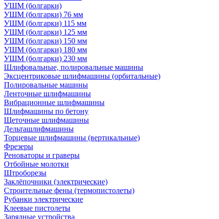
УШМ (болгарки)
УШМ (болгарки) 76 мм
УШМ (болгарки) 115 мм
УШМ (болгарки) 125 мм
УШМ (болгарки) 150 мм
УШМ (болгарки) 180 мм
УШМ (болгарки) 230 мм
Шлифовальные, полировальные машины
Эксцентриковые шлифмашины (орбитальные)
Полировальные машины
Ленточные шлифмашины
Вибрационные шлифмашины
Шлифмашины по бетону
Щеточные шлифмашины
Дельташлифмашины
Торцевые шлифмашины (вертикальные)
Фрезеры
Реноваторы и граверы
Отбойные молотки
Штроборезы
Заклёпочники (электрические)
Строительные фены (термопистолеты)
Рубанки электрические
Клеевые пистолеты
Зарядные устройства