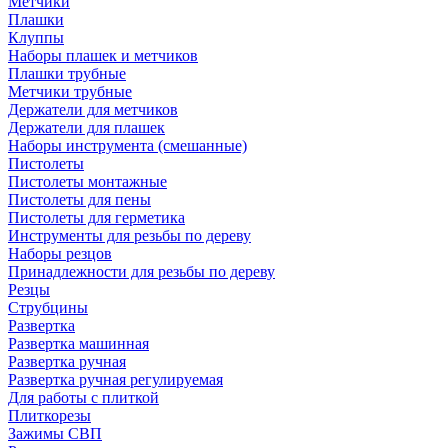
Метчики
Плашки
Клуппы
Наборы плашек и метчиков
Плашки трубные
Метчики трубные
Держатели для метчиков
Держатели для плашек
Наборы инструмента (смешанные)
Пистолеты
Пистолеты монтажные
Пистолеты для пены
Пистолеты для герметика
Инструменты для резьбы по дереву
Наборы резцов
Принадлежности для резьбы по дереву
Резцы
Струбцины
Развертка
Развертка машинная
Развертка ручная
Развертка ручная регулируемая
Для работы с плиткой
Плиткорезы
Зажимы СВП