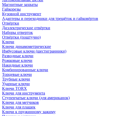
Магнитные захваты
Гайкорезы
Кузовной инструмент
Адаптеры и переходники для трещёток и гайковёртов
Отвёртки
Диэлектрические отвёртки
Наборы отверток
Отвёртки (поштучно)
Ключи
Ключи динамометрические
Имбусовые ключи (шестигранники)
Разводные ключи
Рожковые ключи
Накидные ключи
Комбинированные ключи
Торцевые ключи
Трубные ключи
Ударные ключи
Ключи TORX
Ключи для инструмента
Ступенчатые ключи (для американок)
Ключи для метчиков
Ключи для плашек
Ключи к пружинному зажиму