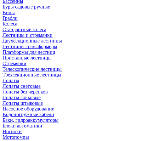
Бассейны
Буры садовые ручные
Вилы
Грабли
Колеса
Стандартные колеса
Лестницы и стремянки
Двухсекционные лестницы
Лестницы трансформеры
Платформы для лестниц
Приставные лестницы
Стремянки
Телескопические лестницы
Трехсекционные лестницы
Лопаты
Лопаты снеговые
Лопаты без черенков
Лопаты совковые
Лопаты штыковые
Насосное оборудование
Водопогружные кабели
Баки, гидроаккумуляторы
Блоки автоматики
Носилки
Мотопомпы