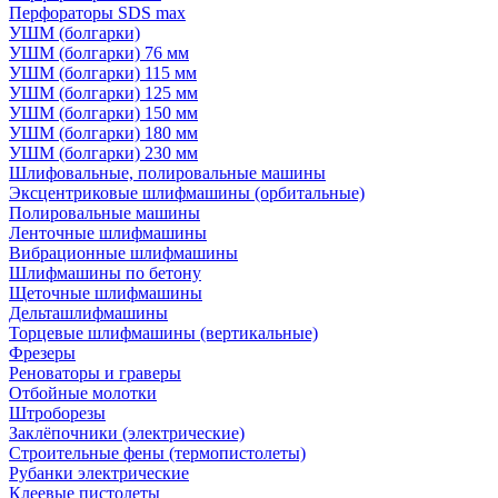
Перфораторы SDS max
УШМ (болгарки)
УШМ (болгарки) 76 мм
УШМ (болгарки) 115 мм
УШМ (болгарки) 125 мм
УШМ (болгарки) 150 мм
УШМ (болгарки) 180 мм
УШМ (болгарки) 230 мм
Шлифовальные, полировальные машины
Эксцентриковые шлифмашины (орбитальные)
Полировальные машины
Ленточные шлифмашины
Вибрационные шлифмашины
Шлифмашины по бетону
Щеточные шлифмашины
Дельташлифмашины
Торцевые шлифмашины (вертикальные)
Фрезеры
Реноваторы и граверы
Отбойные молотки
Штроборезы
Заклёпочники (электрические)
Строительные фены (термопистолеты)
Рубанки электрические
Клеевые пистолеты