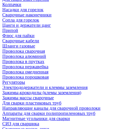
Колпачки
Насадки для горелок
Сварочные наконечники
Сопла для горелок
Цанги и держатели цанг
Припой
Флюс для пайки
Сварочные кабели
Шланги газовые
Проволока сварочная
Проволока алюминий
Проволока в прутках
Проволока нержавейка
Проволока омедненная
Проволока порошковая
Регуляторы
Электрододержатели и клеммы заземления
Зажимы-крокодилы (клемы заземления)
Зажимы массы сварочные
Для сварки пластиковых труб
Направляющие каналы для сварочной проволоки
Аппараты для сварки полипропиленовых труб
Магнитные угольники для сварки
СИЗ для сварщика
Сварочные маски, очки