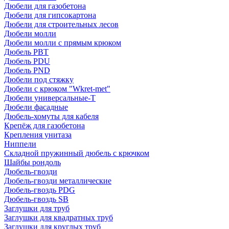
Дюбели для газобетона
Дюбели для гипсокартона
Дюбели для строительных лесов
Дюбели молли
Дюбели молли с прямым крюком
Дюбель PBT
Дюбель PDU
Дюбель PND
Дюбели под стяжку
Дюбели с крюком "Wkret-met"
Дюбели универсальные-Т
Дюбели фасадные
Дюбель-хомуты для кабеля
Крепёж для газобетона
Крепления унитаза
Ниппели
Складной пружинный дюбель с крючком
Шайбы рондоль
Дюбель-гвозди
Дюбель-гвозди металлические
Дюбель-гвоздь PDG
Дюбель-гвоздь SB
Заглушки для труб
Заглушки для квадратных труб
Заглушки для круглых труб