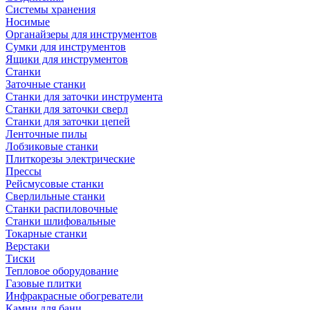
Системы хранения
Носимые
Органайзеры для инструментов
Сумки для инструментов
Ящики для инструментов
Станки
Заточные станки
Станки для заточки инструмента
Станки для заточки сверл
Станки для заточки цепей
Ленточные пилы
Лобзиковые станки
Плиткорезы электрические
Прессы
Рейсмусовые станки
Сверлильные станки
Станки распиловочные
Станки шлифовальные
Токарные станки
Верстаки
Тиски
Тепловое оборудование
Газовые плитки
Инфракрасные обогреватели
Камни для бани