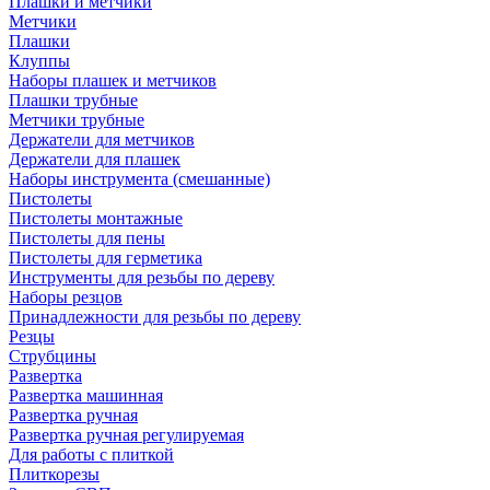
Плашки и метчики
Метчики
Плашки
Клуппы
Наборы плашек и метчиков
Плашки трубные
Метчики трубные
Держатели для метчиков
Держатели для плашек
Наборы инструмента (смешанные)
Пистолеты
Пистолеты монтажные
Пистолеты для пены
Пистолеты для герметика
Инструменты для резьбы по дереву
Наборы резцов
Принадлежности для резьбы по дереву
Резцы
Струбцины
Развертка
Развертка машинная
Развертка ручная
Развертка ручная регулируемая
Для работы с плиткой
Плиткорезы