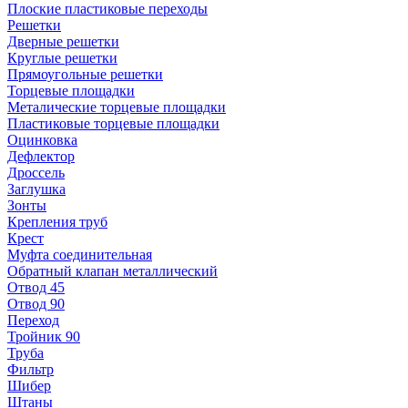
Плоские пластиковые переходы
Решетки
Дверные решетки
Круглые решетки
Прямоугольные решетки
Торцевые площадки
Металические торцевые площадки
Пластиковые торцевые площадки
Оцинковка
Дефлектор
Дроссель
Заглушка
Зонты
Крепления труб
Крест
Муфта соединительная
Обратный клапан металлический
Отвод 45
Отвод 90
Переход
Тройник 90
Труба
Фильтр
Шибер
Штаны