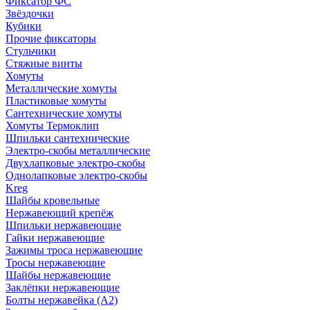
Фиксатор ФС
Звёздочки
Кубики
Прочие фиксаторы
Стульчики
Стяжные винты
Хомуты
Металлические хомуты
Пластиковые хомуты
Сантехнические хомуты
Хомуты Термоклип
Шпильки сантехнические
Электро-скобы металлические
Двухлапковые электро-скобы
Однолапковые электро-скобы
Kreg
Шайбы кровельные
Нержавеющий крепёж
Шпильки нержавеющие
Гайки нержавеющие
Зажимы троса нержавеющие
Тросы нержавеющие
Шайбы нержавеющие
Заклёпки нержавеющие
Болты нержавейка (А2)