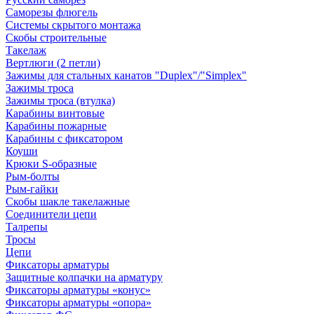
Саморезы флюгель
Системы скрытого монтажа
Скобы строительные
Такелаж
Вертлюги (2 петли)
Зажимы для стальных канатов "Duplex"/"Simplex"
Зажимы троса
Зажимы троса (втулка)
Карабины винтовые
Карабины пожарные
Карабины с фиксатором
Коуши
Крюки S-образные
Рым-болты
Рым-гайки
Скобы шакле такелажные
Соединители цепи
Талрепы
Тросы
Цепи
Фиксаторы арматуры
Защитные колпачки на арматуру
Фиксаторы арматуры «конус»
Фиксаторы арматуры «опора»