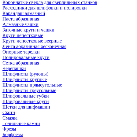
Корончатые сверла для сверлильных станков
Расходники для шлифовки и полировки
Карандаш алмазный
Паста абразивная
Алмазные чашки
Заточные круги и чашки
Круги лепестковые
Круги лепестковые веерные
Лента абразивная бесконечная
Опорные тарелки
Полировальные круги
Сетка абразивная
Черепашки
Шлифлисты (рулоны)
Шлифлисты круглые
Шлифлисты прямоугольные
Шлифлисты треугольные
Шлифовальные губки
Шлифовальные круги
Щетки для шифмашин
Скотч
Смазка
Точильные камни
Фрезы
Борфрезы