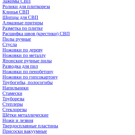
Зажимы СВП
Ролики для плиткореза
Клинья СВП
Щипцы для СВП
Алмазные притиры
Разметка по плитке
Расшифка швов (крестики) СВП
Пилы ручные
Стусла
Ножовки по дереву
Ножовки по металлу
Японские ручные пилы
Разводка для пил
Ножовки по пенобетону
Ножовки по гипсокартону
Трубогибы, полосогибы
Напильники
Стамески
Труборезы
Степлеры
Стеклорезы
Щётки металлические
Ножи и лезвия
Твердосплавные пластины
Присоски вакуумные