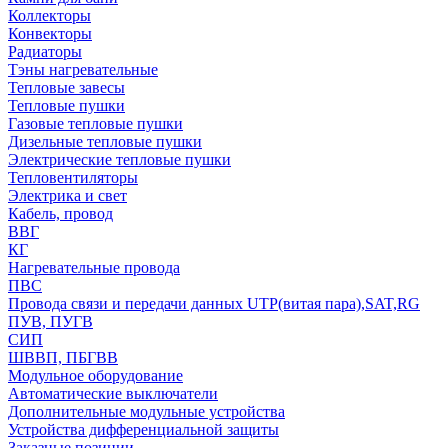
Коллекторы
Конвекторы
Радиаторы
Тэны нагревательные
Тепловые завесы
Тепловые пушки
Газовые тепловые пушки
Дизельные тепловые пушки
Электрические тепловые пушки
Тепловентиляторы
Электрика и свет
Кабель, провод
ВВГ
КГ
Нагревательные провода
ПВС
Провода связи и передачи данных UTP(витая пара),SAT,RG
ПУВ, ПУГВ
СИП
ШВВП, ПБГВВ
Модульное оборудование
Автоматические выключатели
Дополнительные модульные устройства
Устройства дифференциальной защиты
Заказные позиции