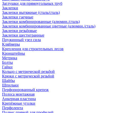
Заглушки для прямоугольных труб
Заклепки
Заклепки вытяжные (сталь/сталь)
Заклепки гаечные
Заклепки комбинированные (алюмин./сталь)
Заклепки комбинированные цветные (алюмин./сталь)
Заклепки резьбовые
Заклепки шестигранные
Пружинный узел сила
Кляймеры
Крепления для строительных лесов
Кронштейны
Метрика
Болты
Гайки
Кольцо с метрической резьбой
Крюки с метрической резьбой
Шайбы
Шпильки
Перфорированный крепеж
Полоса монтажная
Анкерная пластина
Крепёжные уголки
Перфолента
Подвес прямой для профилей