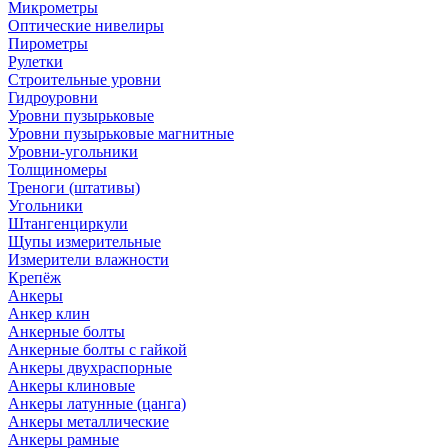
Микрометры
Оптические нивелиры
Пирометры
Рулетки
Строительные уровни
Гидроуровни
Уровни пузырьковые
Уровни пузырьковые магнитные
Уровни-угольники
Толщиномеры
Треноги (штативы)
Угольники
Штангенциркули
Щупы измерительные
Измерители влажности
Крепёж
Анкеры
Анкер клин
Анкерные болты
Анкерные болты с гайкой
Анкеры двухраспорные
Анкеры клиновые
Анкеры латунные (цанга)
Анкеры металлические
Анкеры рамные