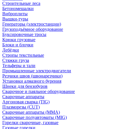
Строительные леса
Бетономешалки
Виброплиты
Вышки-туры
Генераторы (электростанции)
Грузоподъёмное оборудование
Буксировочные тросы
Крюки грузовые
Блоки и блочки
Лебёдки
Стропы текстильные
Стяжки груза
Тельферы и тали
Промышленные электродвигатели
Резчики швов (швонарезчики)
Установки алмазного бурения
Шнеки для бензобуров
Сварочное и паяльное оборудование
Сварочные аппараты
Аргоновая сварка (TIG)
Плазморезы (CUT)
Сварочные аппараты (MMA)
Сварочные полуавтоматы (MIG)
Горелки сварочные, газовые
Газовые горелки