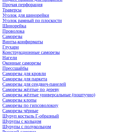
Прочая перфорация
Траверсы
Уголок для шинорейки
Уголок рамный по плоскости
Шинорейка
Проволока
Саморезы
Винты-конфирматы
Глухари
Конструкционные саморезы
Нагели
Оконные саморезы
Прессшайбы
Саморезы для кровли
Саморезы для паркета
Саморезы для сендвич-панелей
Саморезы жёлтые по дереву
Саморезы жёлтые универсальные (поштучно)
Саморезы клопы
Саморезы по гипсоволокну
Саморезы чёрные
Шуруп костыль Г-образный
Шурупы с кольцом
Шурупы с полукольцом
Русский саморез