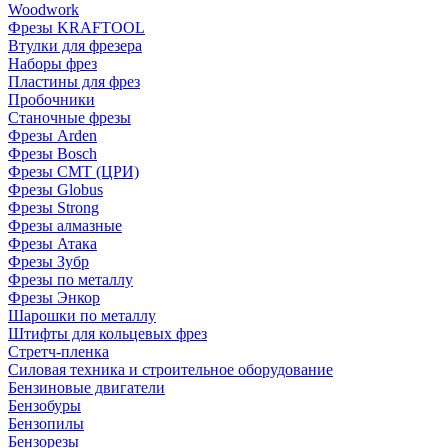
Woodwork
Фрезы KRAFTOOL
Втулки для фрезера
Наборы фрез
Пластины для фрез
Пробочники
Станочные фрезы
Фрезы Arden
Фрезы Bosch
Фрезы CMT (ЦРИ)
Фрезы Globus
Фрезы Strong
Фрезы алмазные
Фрезы Атака
Фрезы Зубр
Фрезы по металлу
Фрезы Энкор
Шарошки по металлу
Штифты для кольцевых фрез
Стретч-пленка
Силовая техника и строительное оборудование
Бензиновые двигатели
Бензобуры
Бензопилы
Бензорезы