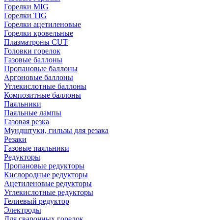
Горелки MIG
Горелки TIG
Горелки ацетиленовые
Горелки кровельные
Плазматроны CUT
Головки горелок
Газовые баллоны
Пропановые баллоны
Аргоновые баллоны
Углекислотные баллоны
Композитные баллоны
Паяльники
Паяльные лампы
Газовая резка
Мундштуки, гильзы для резака
Резаки
Газовые паяльники
Редукторы
Пропановые редукторы
Кислородные редукторы
Ацетиленовые редукторы
Углекислотные редукторы
Гелиевый редуктор
Электроды
Для сварочных горелок