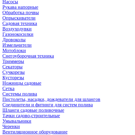
Насосы
Рукава напорные
Обработка почвы
Опрыскиватели
Садовая техника
Воздуходувки
Газонокосилки
Дровоколы
Измельчители
Мотоблоки
Снегоуборочная техника
Триммеры
Секаторы
Сучкорезы
Кусторезы
Ножницы садовые
Сетка
Системы полива
Пистолеты, насадки, дождеватели для шлангов
Соединители и фитинги для систем полива
Шланги садовые поливочные
Тачки садово-строительные
Умывальники
Черенки
Вентиляционное оборудование