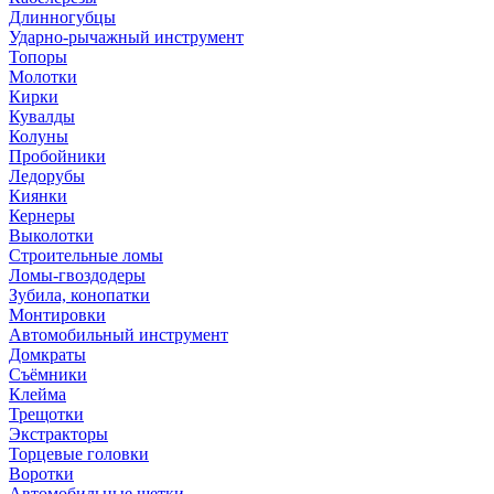
Длинногубцы
Ударно-рычажный инструмент
Топоры
Молотки
Кирки
Кувалды
Колуны
Пробойники
Ледорубы
Киянки
Кернеры
Выколотки
Строительные ломы
Ломы-гвоздодеры
Зубила, конопатки
Монтировки
Автомобильный инструмент
Домкраты
Съёмники
Клейма
Трещотки
Экстракторы
Торцевые головки
Воротки
Автомобильные щетки