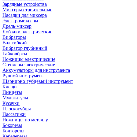
Зарядные устройства
Миксеры строительные
Насадки для миксера
Электромиксеры
Дрель-миксер
Лобзики электрические
Вибраторы
Вал гибкий
Вибратор глубинный
Гайковёрты
Ножницы электрические
Степлеры электрические
Аккумуляторы для инструмента
Ручной инструмент
Шарнирно-губцевый инструмент
Клещи
Пинцеты
Мультитулы
Кусачки
Плоскогубцы
Пассатижи
Ножницы по металлу
Бокорезы
Болторезы
Кабелерезы