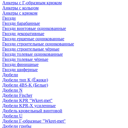
Анкеры с Г-образным крюком
Анкеры с кольцом
Анкеры с крюком
Гвозди
Гвозди барабанные
Гвозди винтовые оцинкованные
Гвозди декоративные
Гвозди ершеные оцинкованные
Гвозди строительные оцинкованные
Гвозди строительные чёрные
Гвозди толевые оцинкованные
Гвозди толевые чёрные
Гвозди финишные
Гвозди шиферные
Дюбели
Дюбели тип К (Ёжики)
Дюбели 4BS-K (Белые)
Дюбели N
Дюбели Fischer
Дюбели KPR "Wkret-met"
Дюбели KPR-Х усиленные
Дюбель кровельный винтовой
Дюбели U
Дюбели Г-образные "Wkret-met"
Дюбели грибы