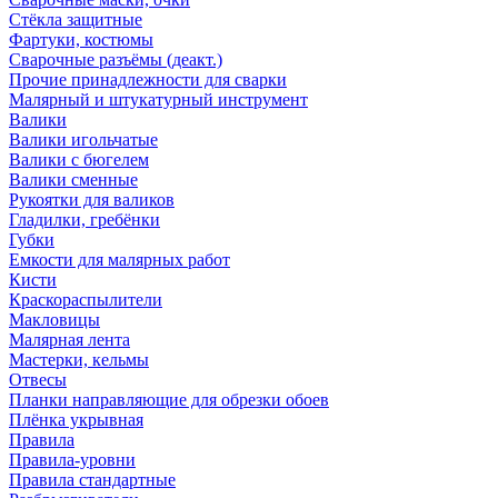
Стёкла защитные
Фартуки, костюмы
Сварочные разъёмы (деакт.)
Прочие принадлежности для сварки
Малярный и штукатурный инструмент
Валики
Валики игольчатые
Валики с бюгелем
Валики сменные
Рукоятки для валиков
Гладилки, гребёнки
Губки
Емкости для малярных работ
Кисти
Краскораспылители
Макловицы
Малярная лента
Мастерки, кельмы
Отвесы
Планки направляющие для обрезки обоев
Плёнка укрывная
Правила
Правила-уровни
Правила стандартные