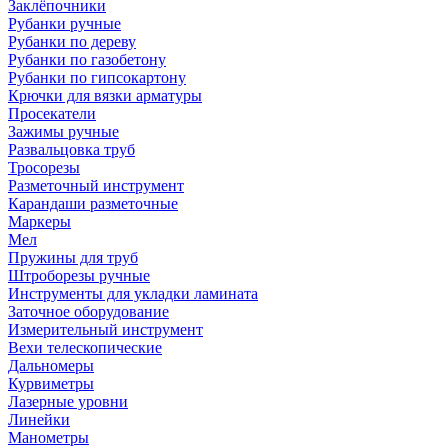
Заклёпочники
Рубанки ручные
Рубанки по дереву
Рубанки по газобетону
Рубанки по гипсокартону
Крючки для вязки арматуры
Просекатели
Зажимы ручные
Развальцовка труб
Тросорезы
Разметочный инструмент
Карандаши разметочные
Маркеры
Мел
Пружины для труб
Штроборезы ручные
Инструменты для укладки ламината
Заточное оборудование
Измерительный инструмент
Вехи телескопические
Дальномеры
Курвиметры
Лазерные уровни
Линейки
Манометры