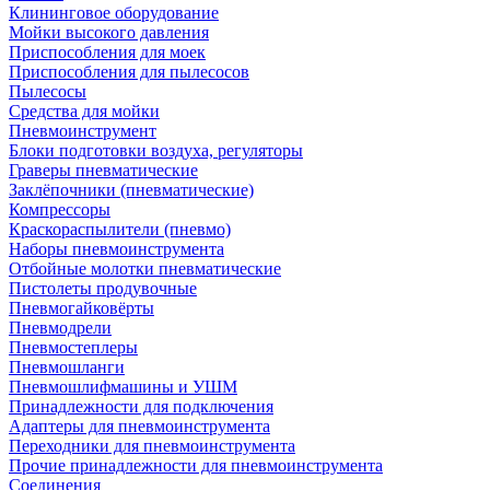
Клининговое оборудование
Мойки высокого давления
Приспособления для моек
Приспособления для пылесосов
Пылесосы
Средства для мойки
Пневмоинструмент
Блоки подготовки воздуха, регуляторы
Граверы пневматические
Заклёпочники (пневматические)
Компрессоры
Краскораспылители (пневмо)
Наборы пневмоинструмента
Отбойные молотки пневматические
Пистолеты продувочные
Пневмогайковёрты
Пневмодрели
Пневмостеплеры
Пневмошланги
Пневмошлифмашины и УШМ
Принадлежности для подключения
Адаптеры для пневмоинструмента
Переходники для пневмоинструмента
Прочие принадлежности для пневмоинструмента
Соединения