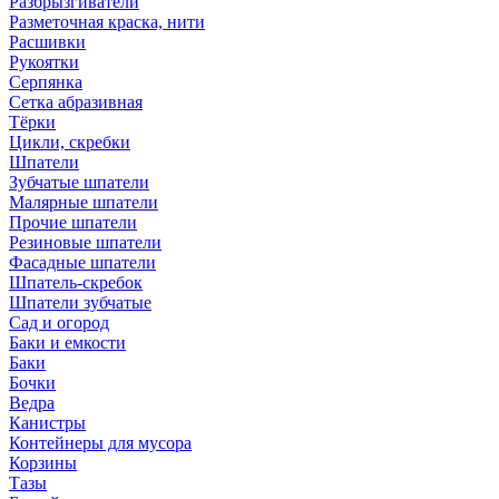
Разбрызгиватели
Разметочная краска, нити
Расшивки
Рукоятки
Серпянка
Сетка абразивная
Тёрки
Цикли, скребки
Шпатели
Зубчатые шпатели
Малярные шпатели
Прочие шпатели
Резиновые шпатели
Фасадные шпатели
Шпатель-скребок
Шпатели зубчатые
Сад и огород
Баки и емкости
Баки
Бочки
Ведра
Канистры
Контейнеры для мусора
Корзины
Тазы