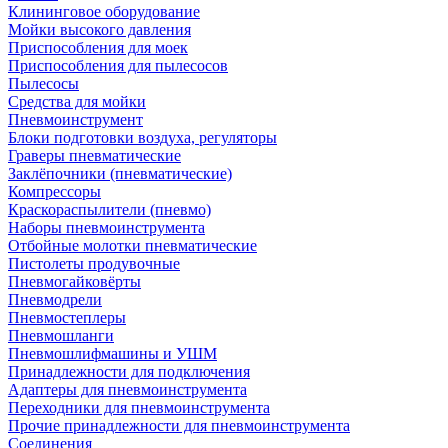
Клининговое оборудование
Мойки высокого давления
Приспособления для моек
Приспособления для пылесосов
Пылесосы
Средства для мойки
Пневмоинструмент
Блоки подготовки воздуха, регуляторы
Граверы пневматические
Заклёпочники (пневматические)
Компрессоры
Краскораспылители (пневмо)
Наборы пневмоинструмента
Отбойные молотки пневматические
Пистолеты продувочные
Пневмогайковёрты
Пневмодрели
Пневмостеплеры
Пневмошланги
Пневмошлифмашины и УШМ
Принадлежности для подключения
Адаптеры для пневмоинструмента
Переходники для пневмоинструмента
Прочие принадлежности для пневмоинструмента
Соединения