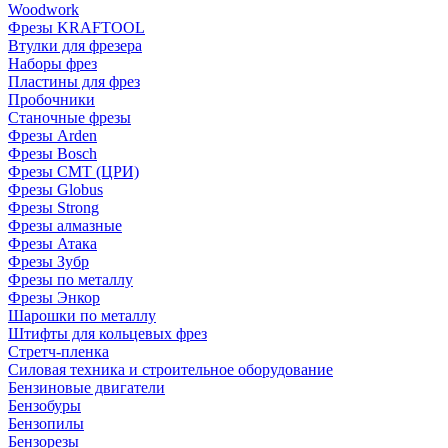
Woodwork
Фрезы KRAFTOOL
Втулки для фрезера
Наборы фрез
Пластины для фрез
Пробочники
Станочные фрезы
Фрезы Arden
Фрезы Bosch
Фрезы CMT (ЦРИ)
Фрезы Globus
Фрезы Strong
Фрезы алмазные
Фрезы Атака
Фрезы Зубр
Фрезы по металлу
Фрезы Энкор
Шарошки по металлу
Штифты для кольцевых фрез
Стретч-пленка
Силовая техника и строительное оборудование
Бензиновые двигатели
Бензобуры
Бензопилы
Бензорезы