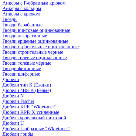
Анкеры с Г-образным крюком
Анкеры с кольцом
Анкеры с крюком
Гвозди
Гвозди барабанные
Гвозди винтовые оцинкованные
Гвозди декоративные
Гвозди ершеные оцинкованные
Гвозди строительные оцинкованные
Гвозди строительные чёрные
Гвозди толевые оцинкованные
Гвозди толевые чёрные
Гвозди финишные
Гвозди шиферные
Дюбели
Дюбели тип К (Ёжики)
Дюбели 4BS-K (Белые)
Дюбели N
Дюбели Fischer
Дюбели KPR "Wkret-met"
Дюбели KPR-Х усиленные
Дюбель кровельный винтовой
Дюбели U
Дюбели Г-образные "Wkret-met"
Дюбели грибы