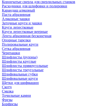
Корончатые сверла для сверлильных станков
Расходники для шлифовки и полировки
Карандаш алмазный
Паста абразивная
Алмазные чашки
Заточные круги и чашки
Круги лепестковые
Круги лепестковые веерные
Лента абразивная бесконечная
Опорные тарелки
Полировальные круги
Сетка абразивная
Черепашки
Шлифлисты (рулоны)
Шлифлисты круглые
Шлифлисты прямоугольные
Шлифлисты треугольные
Шлифовальные губки
Шлифовальные круги
Щетки для шифмашин
Скотч
Смазка
Точильные камни
Фрезы
Борфрезы