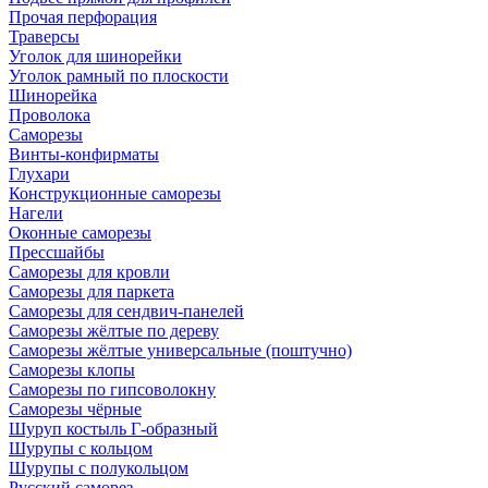
Прочая перфорация
Траверсы
Уголок для шинорейки
Уголок рамный по плоскости
Шинорейка
Проволока
Саморезы
Винты-конфирматы
Глухари
Конструкционные саморезы
Нагели
Оконные саморезы
Прессшайбы
Саморезы для кровли
Саморезы для паркета
Саморезы для сендвич-панелей
Саморезы жёлтые по дереву
Саморезы жёлтые универсальные (поштучно)
Саморезы клопы
Саморезы по гипсоволокну
Саморезы чёрные
Шуруп костыль Г-образный
Шурупы с кольцом
Шурупы с полукольцом
Русский саморез