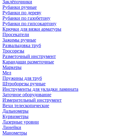
Заклёпочники
Рубанки ручные
Рубанки по дереву
Рубанки по газобетону
Рубанки по гипсокартону
Крючки для вязки арматуры
Просекатели
Зажимы ручные
Развальцовка труб
Тросорезы
Разметочный инструмент
Карандаши разметочные
Маркеры
Мел
Пружины для труб
Штроборезы ручные
Инструменты для укладки ламината
Заточное оборудование
Измерительный инструмент
Вехи телескопические
Дальномеры
Курвиметры
Лазерные уровни
Линейки
Манометры