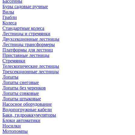
Бассейны
Буры садовые ручные
Вилы
Грабли
Колеса
Стандартные колеса
Лестницы и стремянки
Двухсекционные лестницы
Лестницы трансформеры
Платформы для лестниц
Приставные лестницы
Стремянки
Телескопические лестницы
Трехсекционные лестницы
Лопаты
Лопаты снеговые
Лопаты без черенков
Лопаты совковые
Лопаты штыковые
Насосное оборудование
Водопогружные кабели
Баки, гидроаккумуляторы
Блоки автоматики
Носилки
Мотопомпы