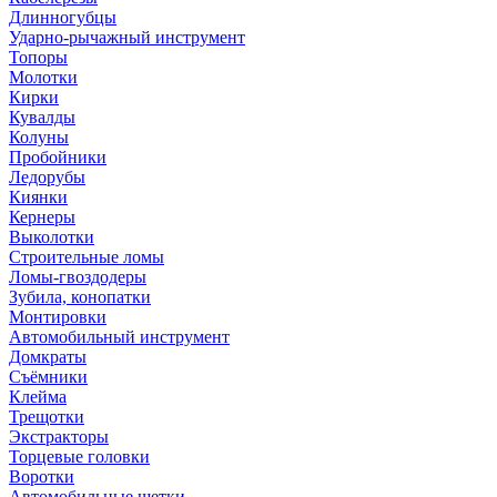
Длинногубцы
Ударно-рычажный инструмент
Топоры
Молотки
Кирки
Кувалды
Колуны
Пробойники
Ледорубы
Киянки
Кернеры
Выколотки
Строительные ломы
Ломы-гвоздодеры
Зубила, конопатки
Монтировки
Автомобильный инструмент
Домкраты
Съёмники
Клейма
Трещотки
Экстракторы
Торцевые головки
Воротки
Автомобильные щетки