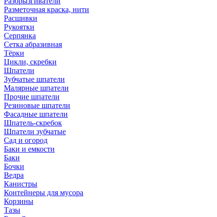
Разбрызгиватели
Разметочная краска, нити
Расшивки
Рукоятки
Серпянка
Сетка абразивная
Тёрки
Цикли, скребки
Шпатели
Зубчатые шпатели
Малярные шпатели
Прочие шпатели
Резиновые шпатели
Фасадные шпатели
Шпатель-скребок
Шпатели зубчатые
Сад и огород
Баки и емкости
Баки
Бочки
Ведра
Канистры
Контейнеры для мусора
Корзины
Тазы