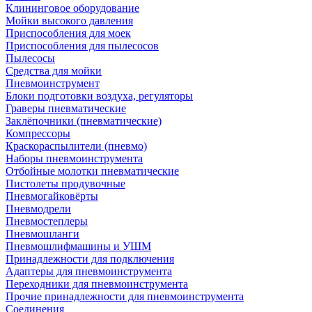
Клининговое оборудование
Мойки высокого давления
Приспособления для моек
Приспособления для пылесосов
Пылесосы
Средства для мойки
Пневмоинструмент
Блоки подготовки воздуха, регуляторы
Граверы пневматические
Заклёпочники (пневматические)
Компрессоры
Краскораспылители (пневмо)
Наборы пневмоинструмента
Отбойные молотки пневматические
Пистолеты продувочные
Пневмогайковёрты
Пневмодрели
Пневмостеплеры
Пневмошланги
Пневмошлифмашины и УШМ
Принадлежности для подключения
Адаптеры для пневмоинструмента
Переходники для пневмоинструмента
Прочие принадлежности для пневмоинструмента
Соединения