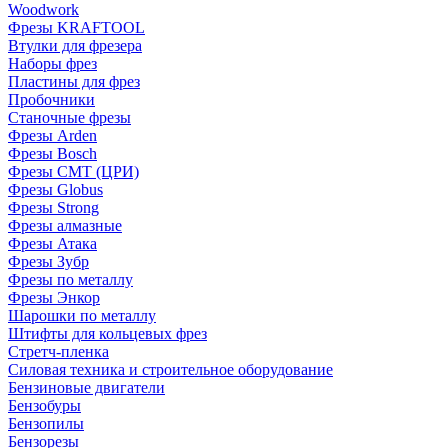
Woodwork
Фрезы KRAFTOOL
Втулки для фрезера
Наборы фрез
Пластины для фрез
Пробочники
Станочные фрезы
Фрезы Arden
Фрезы Bosch
Фрезы CMT (ЦРИ)
Фрезы Globus
Фрезы Strong
Фрезы алмазные
Фрезы Атака
Фрезы Зубр
Фрезы по металлу
Фрезы Энкор
Шарошки по металлу
Штифты для кольцевых фрез
Стретч-пленка
Силовая техника и строительное оборудование
Бензиновые двигатели
Бензобуры
Бензопилы
Бензорезы