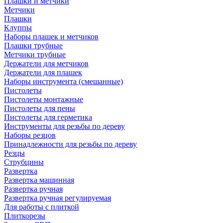
Плашки и метчики
Метчики
Плашки
Клуппы
Наборы плашек и метчиков
Плашки трубные
Метчики трубные
Держатели для метчиков
Держатели для плашек
Наборы инструмента (смешанные)
Пистолеты
Пистолеты монтажные
Пистолеты для пены
Пистолеты для герметика
Инструменты для резьбы по дереву
Наборы резцов
Принадлежности для резьбы по дереву
Резцы
Струбцины
Развертка
Развертка машинная
Развертка ручная
Развертка ручная регулируемая
Для работы с плиткой
Плиткорезы