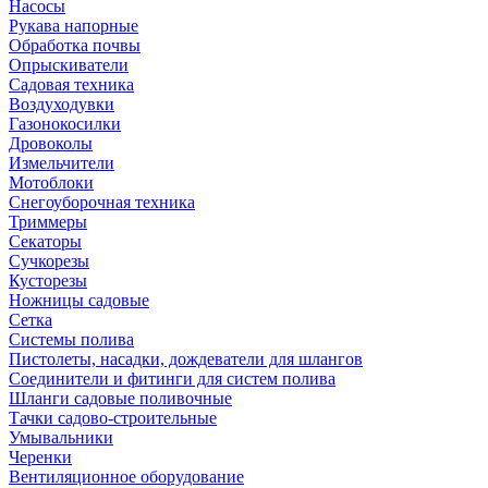
Насосы
Рукава напорные
Обработка почвы
Опрыскиватели
Садовая техника
Воздуходувки
Газонокосилки
Дровоколы
Измельчители
Мотоблоки
Снегоуборочная техника
Триммеры
Секаторы
Сучкорезы
Кусторезы
Ножницы садовые
Сетка
Системы полива
Пистолеты, насадки, дождеватели для шлангов
Соединители и фитинги для систем полива
Шланги садовые поливочные
Тачки садово-строительные
Умывальники
Черенки
Вентиляционное оборудование