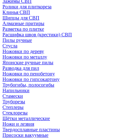
Зажимы СВП
Ролики для плиткореза
Клинья СВП
Щипцы для СВП
Алмазные притиры
Разметка по плитке
Расшифка швов (крестики) СВП
Пилы ручные
Стусла
Ножовки по дереву
Ножовки по металлу
Японские ручные пилы
Разводка для пил
Ножовки по пенобетону
Ножовки по гипсокартону
Трубогибы, полосогибы
Напильники
Стамески
Труборезы
Степлеры
Стеклорезы
Щётки металлические
Ножи и лезвия
Твердосплавные пластины
Присоски вакуумные