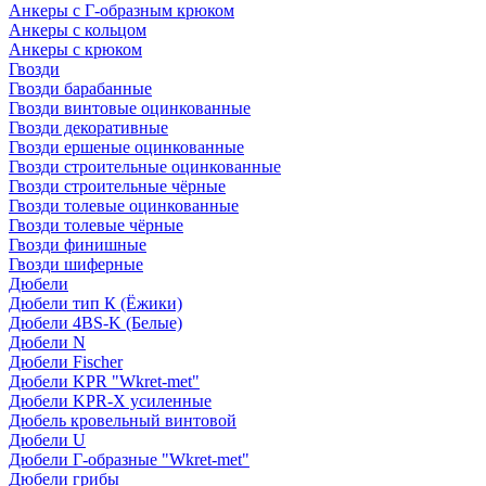
Анкеры с Г-образным крюком
Анкеры с кольцом
Анкеры с крюком
Гвозди
Гвозди барабанные
Гвозди винтовые оцинкованные
Гвозди декоративные
Гвозди ершеные оцинкованные
Гвозди строительные оцинкованные
Гвозди строительные чёрные
Гвозди толевые оцинкованные
Гвозди толевые чёрные
Гвозди финишные
Гвозди шиферные
Дюбели
Дюбели тип К (Ёжики)
Дюбели 4BS-K (Белые)
Дюбели N
Дюбели Fischer
Дюбели KPR "Wkret-met"
Дюбели KPR-Х усиленные
Дюбель кровельный винтовой
Дюбели U
Дюбели Г-образные "Wkret-met"
Дюбели грибы