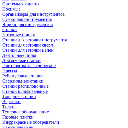
Системы хранения
Носимые
Органайзеры для инструментов
Сумки для инструментов
Ящики для инструментов
Станки
Заточные станки
Станки для заточки инструмента
Станки для заточки сверл
Станки для заточки цепей
Ленточные пилы
Лобзиковые станки
Плиткорезы электрические
Прессы
Рейсмусовые станки
Сверлильные станки
Станки распиловочные
Станки шлифовальные
Токарные станки
Верстаки
Тиски
Тепловое оборудование
Газовые плитки
Инфракрасные обогреватели
Камни для бани