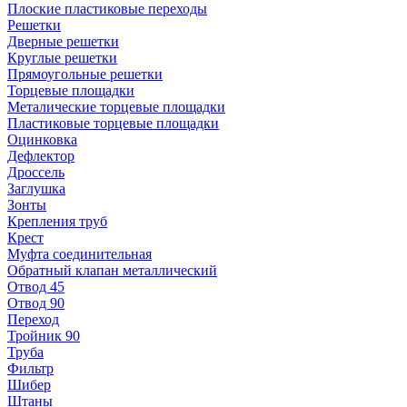
Плоские пластиковые переходы
Решетки
Дверные решетки
Круглые решетки
Прямоугольные решетки
Торцевые площадки
Металические торцевые площадки
Пластиковые торцевые площадки
Оцинковка
Дефлектор
Дроссель
Заглушка
Зонты
Крепления труб
Крест
Муфта соединительная
Обратный клапан металлический
Отвод 45
Отвод 90
Переход
Тройник 90
Труба
Фильтр
Шибер
Штаны