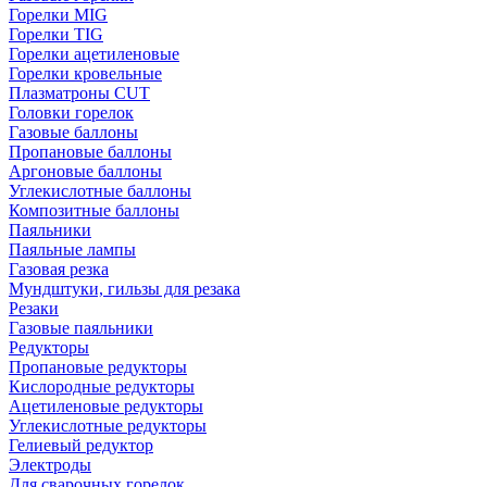
Горелки MIG
Горелки TIG
Горелки ацетиленовые
Горелки кровельные
Плазматроны CUT
Головки горелок
Газовые баллоны
Пропановые баллоны
Аргоновые баллоны
Углекислотные баллоны
Композитные баллоны
Паяльники
Паяльные лампы
Газовая резка
Мундштуки, гильзы для резака
Резаки
Газовые паяльники
Редукторы
Пропановые редукторы
Кислородные редукторы
Ацетиленовые редукторы
Углекислотные редукторы
Гелиевый редуктор
Электроды
Для сварочных горелок