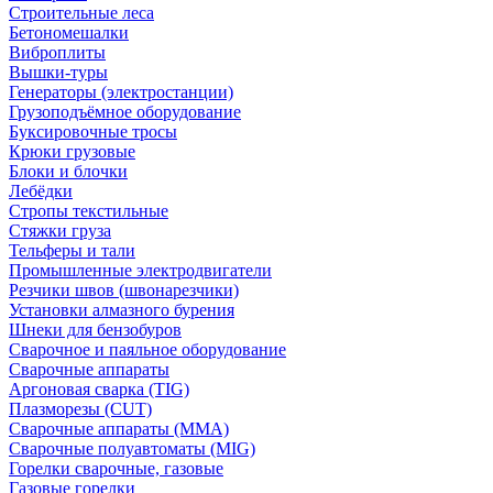
Строительные леса
Бетономешалки
Виброплиты
Вышки-туры
Генераторы (электростанции)
Грузоподъёмное оборудование
Буксировочные тросы
Крюки грузовые
Блоки и блочки
Лебёдки
Стропы текстильные
Стяжки груза
Тельферы и тали
Промышленные электродвигатели
Резчики швов (швонарезчики)
Установки алмазного бурения
Шнеки для бензобуров
Сварочное и паяльное оборудование
Сварочные аппараты
Аргоновая сварка (TIG)
Плазморезы (CUT)
Сварочные аппараты (MMA)
Сварочные полуавтоматы (MIG)
Горелки сварочные, газовые
Газовые горелки