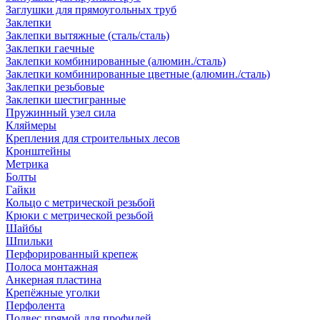
Заглушки для прямоугольных труб
Заклепки
Заклепки вытяжные (сталь/сталь)
Заклепки гаечные
Заклепки комбинированные (алюмин./сталь)
Заклепки комбинированные цветные (алюмин./сталь)
Заклепки резьбовые
Заклепки шестигранные
Пружинный узел сила
Кляймеры
Крепления для строительных лесов
Кронштейны
Метрика
Болты
Гайки
Кольцо с метрической резьбой
Крюки с метрической резьбой
Шайбы
Шпильки
Перфорированный крепеж
Полоса монтажная
Анкерная пластина
Крепёжные уголки
Перфолента
Подвес прямой для профилей