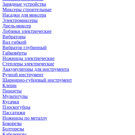
Зарядные устройства
Миксеры строительные
Насадки для миксера
Электромиксеры
Дрель-миксер
Лобзики электрические
Вибраторы
Вал гибкий
Вибратор глубинный
Гайковёрты
Ножницы электрические
Степлеры электрические
Аккумуляторы для инструмента
Ручной инструмент
Шарнирно-губцевый инструмент
Клещи
Пинцеты
Мультитулы
Кусачки
Плоскогубцы
Пассатижи
Ножницы по металлу
Бокорезы
Болторезы
Кабелерезы