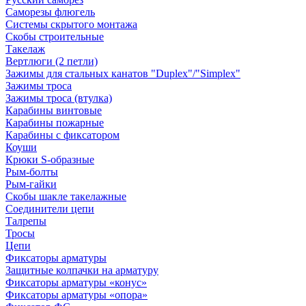
Саморезы флюгель
Системы скрытого монтажа
Скобы строительные
Такелаж
Вертлюги (2 петли)
Зажимы для стальных канатов "Duplex"/"Simplex"
Зажимы троса
Зажимы троса (втулка)
Карабины винтовые
Карабины пожарные
Карабины с фиксатором
Коуши
Крюки S-образные
Рым-болты
Рым-гайки
Скобы шакле такелажные
Соединители цепи
Талрепы
Тросы
Цепи
Фиксаторы арматуры
Защитные колпачки на арматуру
Фиксаторы арматуры «конус»
Фиксаторы арматуры «опора»