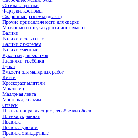
Стёкла защитные
Фартуки, костюмы
Сварочные разъёмы (деакт.)
Прочие принадлежности для сварки
Малярный и штукатурный инструмент
Валики
Валики игольчатые
Валики с бюгелем
Валики сменные
Рукоятки для валиков
Гладилки, гребёнки
Губки
Емкости для малярных работ
Кисти
Краскораспылители
Макловицы
Малярная лента
Мастерки, кельмы
Отвесы
Планки направляющие для обрезки обоев
Плёнка укрывная
Правила
Правила-уровни
Правила стандартные