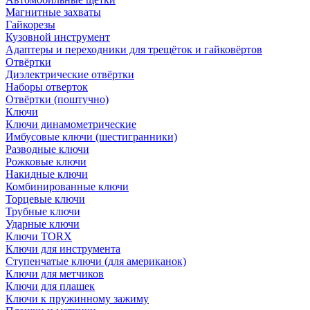
Магнитные захваты
Гайкорезы
Кузовной инструмент
Адаптеры и переходники для трещёток и гайковёртов
Отвёртки
Диэлектрические отвёртки
Наборы отверток
Отвёртки (поштучно)
Ключи
Ключи динамометрические
Имбусовые ключи (шестигранники)
Разводные ключи
Рожковые ключи
Накидные ключи
Комбинированные ключи
Торцевые ключи
Трубные ключи
Ударные ключи
Ключи TORX
Ключи для инструмента
Ступенчатые ключи (для американок)
Ключи для метчиков
Ключи для плашек
Ключи к пружинному зажиму