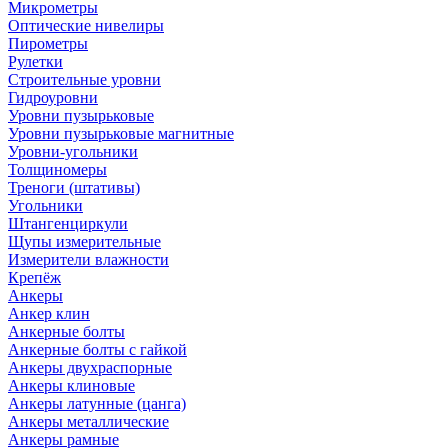
Микрометры
Оптические нивелиры
Пирометры
Рулетки
Строительные уровни
Гидроуровни
Уровни пузырьковые
Уровни пузырьковые магнитные
Уровни-угольники
Толщиномеры
Треноги (штативы)
Угольники
Штангенциркули
Щупы измерительные
Измерители влажности
Крепёж
Анкеры
Анкер клин
Анкерные болты
Анкерные болты с гайкой
Анкеры двухраспорные
Анкеры клиновые
Анкеры латунные (цанга)
Анкеры металлические
Анкеры рамные