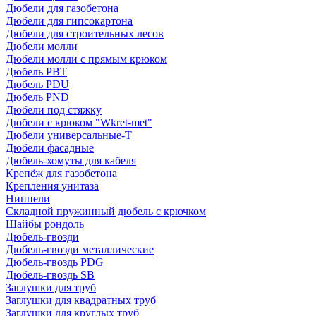
Дюбели для газобетона
Дюбели для гипсокартона
Дюбели для строительных лесов
Дюбели молли
Дюбели молли с прямым крюком
Дюбель PBT
Дюбель PDU
Дюбель PND
Дюбели под стяжку
Дюбели с крюком "Wkret-met"
Дюбели универсальные-Т
Дюбели фасадные
Дюбель-хомуты для кабеля
Крепёж для газобетона
Крепления унитаза
Ниппели
Складной пружинный дюбель с крючком
Шайбы рондоль
Дюбель-гвозди
Дюбель-гвозди металлические
Дюбель-гвоздь PDG
Дюбель-гвоздь SB
Заглушки для труб
Заглушки для квадратных труб
Заглушки для круглых труб