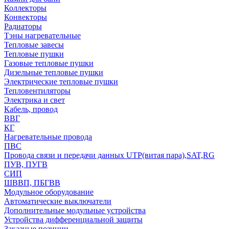
Коллекторы
Конвекторы
Радиаторы
Тэны нагревательные
Тепловые завесы
Тепловые пушки
Газовые тепловые пушки
Дизельные тепловые пушки
Электрические тепловые пушки
Тепловентиляторы
Электрика и свет
Кабель, провод
ВВГ
КГ
Нагревательные провода
ПВС
Провода связи и передачи данных UTP(витая пара),SAT,RG
ПУВ, ПУГВ
СИП
ШВВП, ПБГВВ
Модульное оборудование
Автоматические выключатели
Дополнительные модульные устройства
Устройства дифференциальной защиты
Заказные позиции