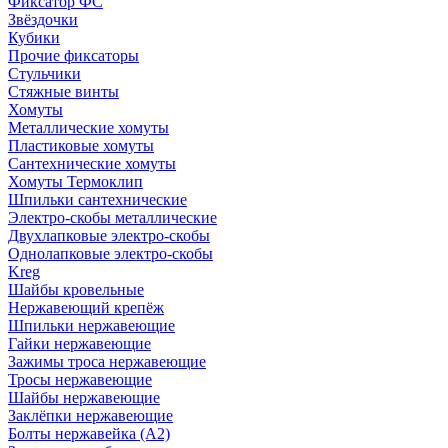
Фиксатор ФС
Звёздочки
Кубики
Прочие фиксаторы
Стульчики
Стяжные винты
Хомуты
Металлические хомуты
Пластиковые хомуты
Сантехнические хомуты
Хомуты Термоклип
Шпильки сантехнические
Электро-скобы металлические
Двухлапковые электро-скобы
Однолапковые электро-скобы
Kreg
Шайбы кровельные
Нержавеющий крепёж
Шпильки нержавеющие
Гайки нержавеющие
Зажимы троса нержавеющие
Тросы нержавеющие
Шайбы нержавеющие
Заклёпки нержавеющие
Болты нержавейка (А2)