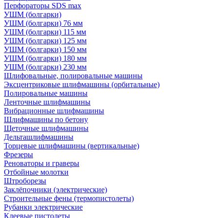
Перфораторы SDS max
УШМ (болгарки)
УШМ (болгарки) 76 мм
УШМ (болгарки) 115 мм
УШМ (болгарки) 125 мм
УШМ (болгарки) 150 мм
УШМ (болгарки) 180 мм
УШМ (болгарки) 230 мм
Шлифовальные, полировальные машины
Эксцентриковые шлифмашины (орбитальные)
Полировальные машины
Ленточные шлифмашины
Вибрационные шлифмашины
Шлифмашины по бетону
Щеточные шлифмашины
Дельташлифмашины
Торцевые шлифмашины (вертикальные)
Фрезеры
Реноваторы и граверы
Отбойные молотки
Штроборезы
Заклёпочники (электрические)
Строительные фены (термопистолеты)
Рубанки электрические
Клеевые пистолеты