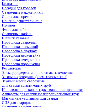
Колпачки
Насадки для горелок
Сварочные наконечники
Сопла для горелок
Цанги и держатели цанг
Припой
Флюс для пайки
Сварочные кабели
Шланги газовые
Проволока сварочная
Проволока алюминий
Проволока в прутках
Проволока нержавейка
Проволока омедненная
Проволока порошковая
Регуляторы
Электрододержатели и клеммы заземления
Зажимы-крокодилы (клемы заземления)
Зажимы массы сварочные
Для сварки пластиковых труб
Направляющие каналы для сварочной проволоки
Аппараты для сварки полипропиленовых труб
Магнитные угольники для сварки
СИЗ для сварщика
Сварочные маски, очки