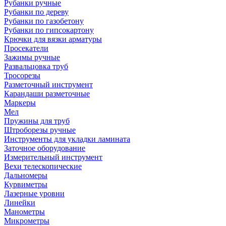
Рубанки ручные
Рубанки по дереву
Рубанки по газобетону
Рубанки по гипсокартону
Крючки для вязки арматуры
Просекатели
Зажимы ручные
Развальцовка труб
Тросорезы
Разметочный инструмент
Карандаши разметочные
Маркеры
Мел
Пружины для труб
Штроборезы ручные
Инструменты для укладки ламината
Заточное оборудование
Измерительный инструмент
Вехи телескопические
Дальномеры
Курвиметры
Лазерные уровни
Линейки
Манометры
Микрометры