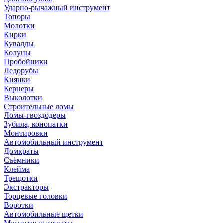
Ударно-рычажный инструмент
Топоры
Молотки
Кирки
Кувалды
Колуны
Пробойники
Ледорубы
Киянки
Кернеры
Выколотки
Строительные ломы
Ломы-гвоздодеры
Зубила, конопатки
Монтировки
Автомобильный инструмент
Домкраты
Съёмники
Клейма
Трещотки
Экстракторы
Торцевые головки
Воротки
Автомобильные щетки
Магнитные захваты