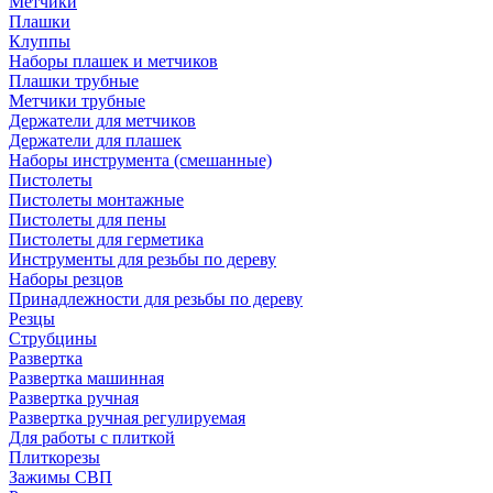
Метчики
Плашки
Клуппы
Наборы плашек и метчиков
Плашки трубные
Метчики трубные
Держатели для метчиков
Держатели для плашек
Наборы инструмента (смешанные)
Пистолеты
Пистолеты монтажные
Пистолеты для пены
Пистолеты для герметика
Инструменты для резьбы по дереву
Наборы резцов
Принадлежности для резьбы по дереву
Резцы
Струбцины
Развертка
Развертка машинная
Развертка ручная
Развертка ручная регулируемая
Для работы с плиткой
Плиткорезы
Зажимы СВП