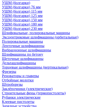
УШМ (болгарки)
УШМ (болгарки) 76 мм
УШМ (болгарки) 115 мм
УШМ (болгарки) 125 мм
УШМ (болгарки) 150 мм
УШМ (болгарки) 180 мм
УШМ (болгарки) 230 мм
Шлифовальные, полировальные машины
Эксцентриковые шлифмашины (орбитальные)
Полировальные машины
Ленточные шлифмашины
Вибрационные шлифмашины
Шлифмашины по бетону
Щеточные шлифмашины
Дельташлифмашины
Торцевые шлифмашины (вертикальные)
Фрезеры
Реноваторы и граверы
Отбойные молотки
Штроборезы
Заклёпочники (электрические)
Строительные фены (термопистолеты)
Рубанки электрические
Клеевые пистолеты
Зарядные устройства