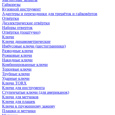
Гайкорезы
Кузовной инструмент
Адаптеры и переходники для трещёток и гайковёртов
Отвёртки
Диэлектрические отвёртки
Наборы отверток
Отвёртки (поштучно)
Ключи
Ключи динамометрические
Имбусовые ключи (шестигранники)
Разводные ключи
Рожковые ключи
Накидные ключи
Комбинированные ключи
Торцевые ключи
Трубные ключи
Ударные ключи
Ключи TORX
Ключи для инструмента
Ступенчатые ключи (для американок)
Ключи для метчиков
Ключи для плашек
Ключи к пружинному зажиму
Плашки и метчики