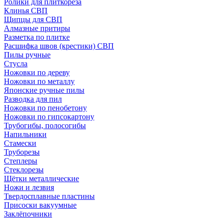
Ролики для плиткореза
Клинья СВП
Щипцы для СВП
Алмазные притиры
Разметка по плитке
Расшифка швов (крестики) СВП
Пилы ручные
Стусла
Ножовки по дереву
Ножовки по металлу
Японские ручные пилы
Разводка для пил
Ножовки по пенобетону
Ножовки по гипсокартону
Трубогибы, полосогибы
Напильники
Стамески
Труборезы
Степлеры
Стеклорезы
Щётки металлические
Ножи и лезвия
Твердосплавные пластины
Присоски вакуумные
Заклёпочники