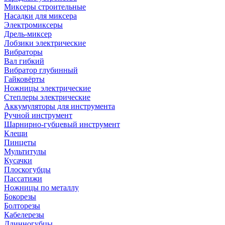
Миксеры строительные
Насадки для миксера
Электромиксеры
Дрель-миксер
Лобзики электрические
Вибраторы
Вал гибкий
Вибратор глубинный
Гайковёрты
Ножницы электрические
Степлеры электрические
Аккумуляторы для инструмента
Ручной инструмент
Шарнирно-губцевый инструмент
Клещи
Пинцеты
Мультитулы
Кусачки
Плоскогубцы
Пассатижи
Ножницы по металлу
Бокорезы
Болторезы
Кабелерезы
Длинногубцы