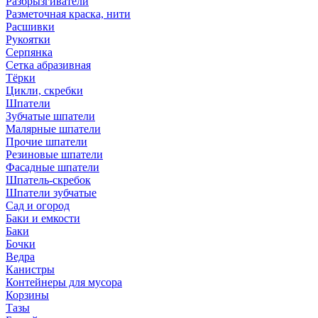
Разбрызгиватели
Разметочная краска, нити
Расшивки
Рукоятки
Серпянка
Сетка абразивная
Тёрки
Цикли, скребки
Шпатели
Зубчатые шпатели
Малярные шпатели
Прочие шпатели
Резиновые шпатели
Фасадные шпатели
Шпатель-скребок
Шпатели зубчатые
Сад и огород
Баки и емкости
Баки
Бочки
Ведра
Канистры
Контейнеры для мусора
Корзины
Тазы