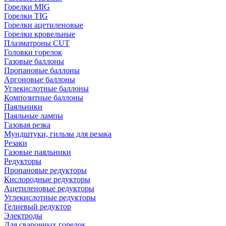
Горелки MIG
Горелки TIG
Горелки ацетиленовые
Горелки кровельные
Плазматроны CUT
Головки горелок
Газовые баллоны
Пропановые баллоны
Аргоновые баллоны
Углекислотные баллоны
Композитные баллоны
Паяльники
Паяльные лампы
Газовая резка
Мундштуки, гильзы для резака
Резаки
Газовые паяльники
Редукторы
Пропановые редукторы
Кислородные редукторы
Ацетиленовые редукторы
Углекислотные редукторы
Гелиевый редуктор
Электроды
Для сварочных горелок