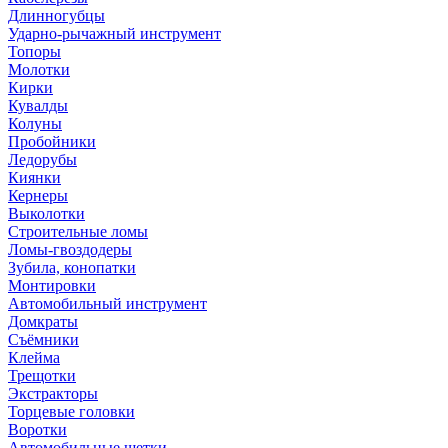
Длинногубцы
Ударно-рычажный инструмент
Топоры
Молотки
Кирки
Кувалды
Колуны
Пробойники
Ледорубы
Киянки
Кернеры
Выколотки
Строительные ломы
Ломы-гвоздодеры
Зубила, конопатки
Монтировки
Автомобильный инструмент
Домкраты
Съёмники
Клейма
Трещотки
Экстракторы
Торцевые головки
Воротки
Автомобильные щетки