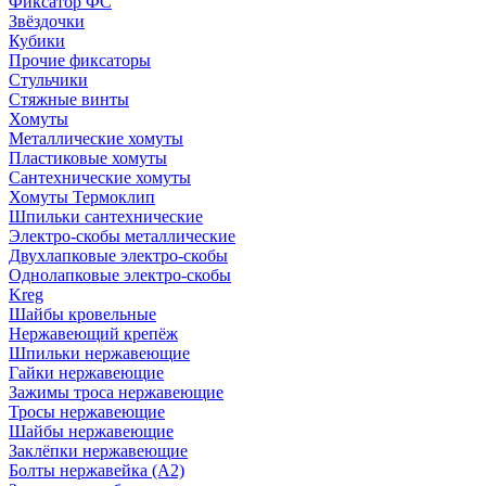
Фиксатор ФС
Звёздочки
Кубики
Прочие фиксаторы
Стульчики
Стяжные винты
Хомуты
Металлические хомуты
Пластиковые хомуты
Сантехнические хомуты
Хомуты Термоклип
Шпильки сантехнические
Электро-скобы металлические
Двухлапковые электро-скобы
Однолапковые электро-скобы
Kreg
Шайбы кровельные
Нержавеющий крепёж
Шпильки нержавеющие
Гайки нержавеющие
Зажимы троса нержавеющие
Тросы нержавеющие
Шайбы нержавеющие
Заклёпки нержавеющие
Болты нержавейка (А2)