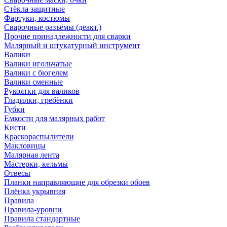
Стёкла защитные
Фартуки, костюмы
Сварочные разъёмы (деакт.)
Прочие принадлежности для сварки
Малярный и штукатурный инструмент
Валики
Валики игольчатые
Валики с бюгелем
Валики сменные
Рукоятки для валиков
Гладилки, гребёнки
Губки
Емкости для малярных работ
Кисти
Краскораспылители
Макловицы
Малярная лента
Мастерки, кельмы
Отвесы
Планки направляющие для обрезки обоев
Плёнка укрывная
Правила
Правила-уровни
Правила стандартные