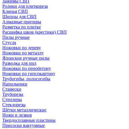
Зажимы СВП
Ролики для плиткореза
Клинья СВП
Щипцы для СВП
Алмазные притиры
Разметка по плитке
Расшифка швов (крестики) СВП
Пилы ручные
Стусла
Ножовки по дереву
Ножовки по металлу
Японские ручные пилы
Разводка для пил
Ножовки по пенобетону
Ножовки по гипсокартону
Трубогибы, полосогибы
Напильники
Стамески
Труборезы
Степлеры
Стеклорезы
Щётки металлические
Ножи и лезвия
Твердосплавные пластины
Присоски вакуумные