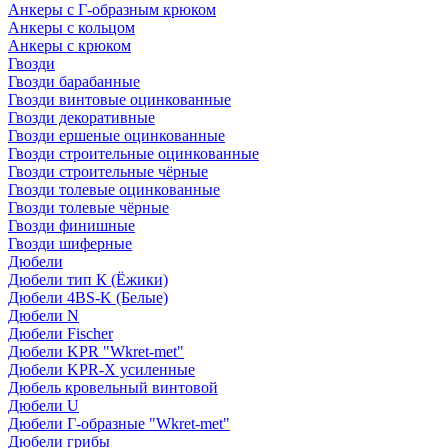
Анкеры с Г-образным крюком
Анкеры с кольцом
Анкеры с крюком
Гвозди
Гвозди барабанные
Гвозди винтовые оцинкованные
Гвозди декоративные
Гвозди ершеные оцинкованные
Гвозди строительные оцинкованные
Гвозди строительные чёрные
Гвозди толевые оцинкованные
Гвозди толевые чёрные
Гвозди финишные
Гвозди шиферные
Дюбели
Дюбели тип К (Ёжики)
Дюбели 4BS-K (Белые)
Дюбели N
Дюбели Fischer
Дюбели KPR "Wkret-met"
Дюбели KPR-Х усиленные
Дюбель кровельный винтовой
Дюбели U
Дюбели Г-образные "Wkret-met"
Дюбели грибы