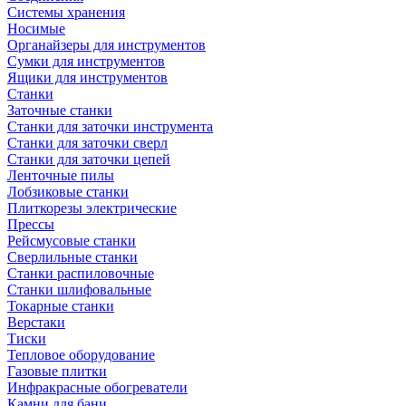
Системы хранения
Носимые
Органайзеры для инструментов
Сумки для инструментов
Ящики для инструментов
Станки
Заточные станки
Станки для заточки инструмента
Станки для заточки сверл
Станки для заточки цепей
Ленточные пилы
Лобзиковые станки
Плиткорезы электрические
Прессы
Рейсмусовые станки
Сверлильные станки
Станки распиловочные
Станки шлифовальные
Токарные станки
Верстаки
Тиски
Тепловое оборудование
Газовые плитки
Инфракрасные обогреватели
Камни для бани