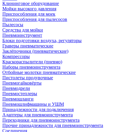
Клининговое оборудование
Мойки высокого давления
Приспособления для моек
Приспособления для пылесосов
Пылесосы
Средства для мойки
Пневмоинструмент
Блоки подготовки воздуха, регуляторы
Граверы пневматические
Заклёпочники (пневматические)
Компрессоры
Краскораспылители (пневмо)
Наборы пневмоинструмента
Отбойные молотки пневматические
Пистолеты продувочные
Пневмогайковёрты
Пневмодрели
Пневмостеплеры
Пневмошланги
Пневмошлифмашины и УШМ
Принадлежности для подключения
Адаптеры для пневмоинструмента
Переходники для пневмоинструмента
Прочие принадлежности для пневмоинструмента
Соединения