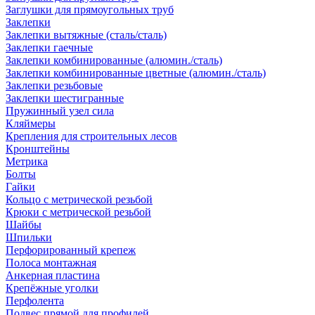
Заглушки для прямоугольных труб
Заклепки
Заклепки вытяжные (сталь/сталь)
Заклепки гаечные
Заклепки комбинированные (алюмин./сталь)
Заклепки комбинированные цветные (алюмин./сталь)
Заклепки резьбовые
Заклепки шестигранные
Пружинный узел сила
Кляймеры
Крепления для строительных лесов
Кронштейны
Метрика
Болты
Гайки
Кольцо с метрической резьбой
Крюки с метрической резьбой
Шайбы
Шпильки
Перфорированный крепеж
Полоса монтажная
Анкерная пластина
Крепёжные уголки
Перфолента
Подвес прямой для профилей