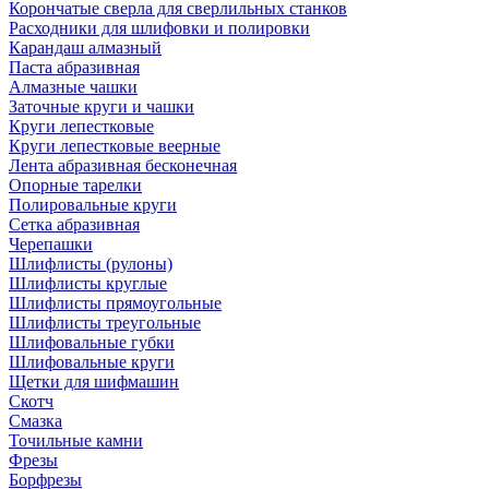
Корончатые сверла для сверлильных станков
Расходники для шлифовки и полировки
Карандаш алмазный
Паста абразивная
Алмазные чашки
Заточные круги и чашки
Круги лепестковые
Круги лепестковые веерные
Лента абразивная бесконечная
Опорные тарелки
Полировальные круги
Сетка абразивная
Черепашки
Шлифлисты (рулоны)
Шлифлисты круглые
Шлифлисты прямоугольные
Шлифлисты треугольные
Шлифовальные губки
Шлифовальные круги
Щетки для шифмашин
Скотч
Смазка
Точильные камни
Фрезы
Борфрезы