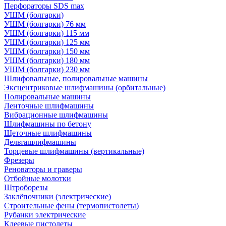
Перфораторы SDS max
УШМ (болгарки)
УШМ (болгарки) 76 мм
УШМ (болгарки) 115 мм
УШМ (болгарки) 125 мм
УШМ (болгарки) 150 мм
УШМ (болгарки) 180 мм
УШМ (болгарки) 230 мм
Шлифовальные, полировальные машины
Эксцентриковые шлифмашины (орбитальные)
Полировальные машины
Ленточные шлифмашины
Вибрационные шлифмашины
Шлифмашины по бетону
Щеточные шлифмашины
Дельташлифмашины
Торцевые шлифмашины (вертикальные)
Фрезеры
Реноваторы и граверы
Отбойные молотки
Штроборезы
Заклёпочники (электрические)
Строительные фены (термопистолеты)
Рубанки электрические
Клеевые пистолеты