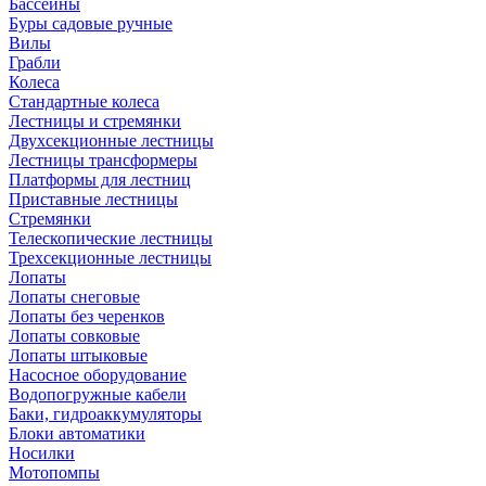
Бассейны
Буры садовые ручные
Вилы
Грабли
Колеса
Стандартные колеса
Лестницы и стремянки
Двухсекционные лестницы
Лестницы трансформеры
Платформы для лестниц
Приставные лестницы
Стремянки
Телескопические лестницы
Трехсекционные лестницы
Лопаты
Лопаты снеговые
Лопаты без черенков
Лопаты совковые
Лопаты штыковые
Насосное оборудование
Водопогружные кабели
Баки, гидроаккумуляторы
Блоки автоматики
Носилки
Мотопомпы