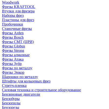
Woodwork
Фрезы KRAFTOOL
Втулки для фрезера
Наборы фрез
Пластины для фрез
Пробочники
Станочные фрезы
Фрезы Arden
Фрезы Bosch
Фрезы CMT (ЦРИ)
Фрезы Globus
Фрезы Strong
Фрезы алмазные
Фрезы Атака
Фрезы Зубр
Фрезы по металлу
Фрезы Энкор
Шарошки по металлу
Штифты для кольцевых фрез
Стретч-пленка
Силовая техника и строительное оборудование
Бензиновые двигатели
Бензобуры
Бензопилы
Бензорезы