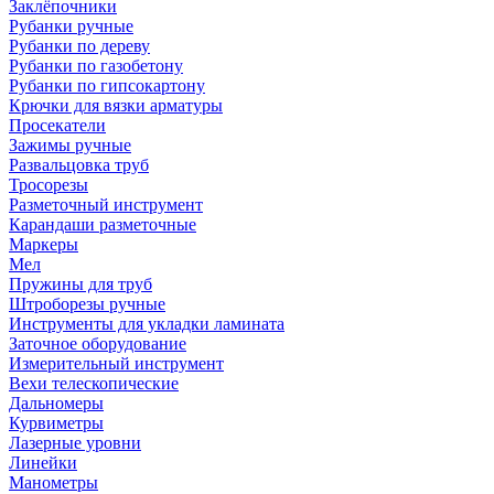
Заклёпочники
Рубанки ручные
Рубанки по дереву
Рубанки по газобетону
Рубанки по гипсокартону
Крючки для вязки арматуры
Просекатели
Зажимы ручные
Развальцовка труб
Тросорезы
Разметочный инструмент
Карандаши разметочные
Маркеры
Мел
Пружины для труб
Штроборезы ручные
Инструменты для укладки ламината
Заточное оборудование
Измерительный инструмент
Вехи телескопические
Дальномеры
Курвиметры
Лазерные уровни
Линейки
Манометры