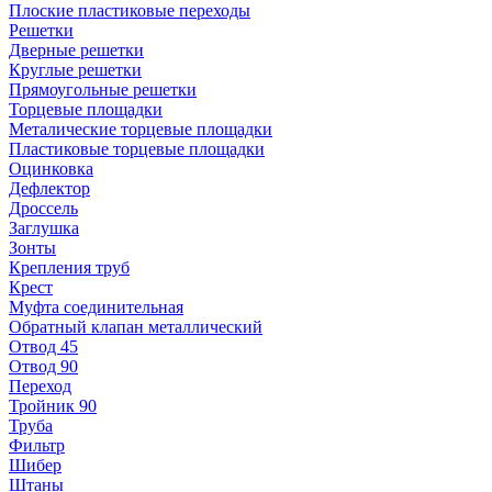
Плоские пластиковые переходы
Решетки
Дверные решетки
Круглые решетки
Прямоугольные решетки
Торцевые площадки
Металические торцевые площадки
Пластиковые торцевые площадки
Оцинковка
Дефлектор
Дроссель
Заглушка
Зонты
Крепления труб
Крест
Муфта соединительная
Обратный клапан металлический
Отвод 45
Отвод 90
Переход
Тройник 90
Труба
Фильтр
Шибер
Штаны