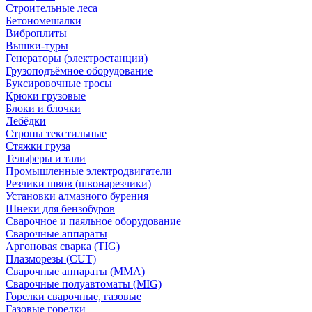
Строительные леса
Бетономешалки
Виброплиты
Вышки-туры
Генераторы (электростанции)
Грузоподъёмное оборудование
Буксировочные тросы
Крюки грузовые
Блоки и блочки
Лебёдки
Стропы текстильные
Стяжки груза
Тельферы и тали
Промышленные электродвигатели
Резчики швов (швонарезчики)
Установки алмазного бурения
Шнеки для бензобуров
Сварочное и паяльное оборудование
Сварочные аппараты
Аргоновая сварка (TIG)
Плазморезы (CUT)
Сварочные аппараты (MMA)
Сварочные полуавтоматы (MIG)
Горелки сварочные, газовые
Газовые горелки