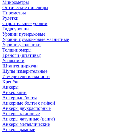
Микрометры
Оптические нивелиры
Пирометры
Рулетки
Строительные уровни
Гидроуровни
Уровни пузырьковые
Уровни пузырьковые магнитные
Уровни-угольники
Толщиномеры
Треноги (штативы)
Угольники
Штангенциркули
Щупы измерительные
Измерители влажности
Крепёж
Анкеры
Анкер клин
Анкерные болты
Анкерные болты с гайкой
Анкеры двухраспорные
Анкеры клиновые
Анкеры латунные (цанга)
Анкеры металлические
Анкеры рамные