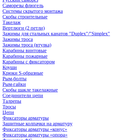
Саморезы флюгель
Системы скрытого монтажа
Скобы строительные
Такелаж
Вертлюги (2 петли)
Зажимы для стальных канатов "Duplex"/"Simplex"
Зажимы троса
Зажимы троса (втулка)
Карабины винтовые
Карабины пожарные
Карабины с фиксатором
Коуши
Крюки S-образные
Рым-болты
Рым-гайки
Скобы шакле такелажные
Соединители цепи
Талрепы
Тросы
Цепи
Фиксаторы арматуры
Защитные колпачки на арматуру
Фиксаторы арматуры «конус»
Фиксаторы арматуры «опора»