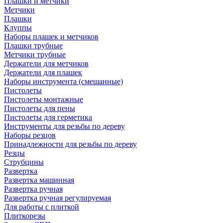
Плашки и метчики
Метчики
Плашки
Клуппы
Наборы плашек и метчиков
Плашки трубные
Метчики трубные
Держатели для метчиков
Держатели для плашек
Наборы инструмента (смешанные)
Пистолеты
Пистолеты монтажные
Пистолеты для пены
Пистолеты для герметика
Инструменты для резьбы по дереву
Наборы резцов
Принадлежности для резьбы по дереву
Резцы
Струбцины
Развертка
Развертка машинная
Развертка ручная
Развертка ручная регулируемая
Для работы с плиткой
Плиткорезы