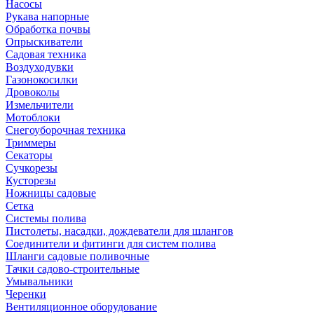
Насосы
Рукава напорные
Обработка почвы
Опрыскиватели
Садовая техника
Воздуходувки
Газонокосилки
Дровоколы
Измельчители
Мотоблоки
Снегоуборочная техника
Триммеры
Секаторы
Сучкорезы
Кусторезы
Ножницы садовые
Сетка
Системы полива
Пистолеты, насадки, дождеватели для шлангов
Соединители и фитинги для систем полива
Шланги садовые поливочные
Тачки садово-строительные
Умывальники
Черенки
Вентиляционное оборудование