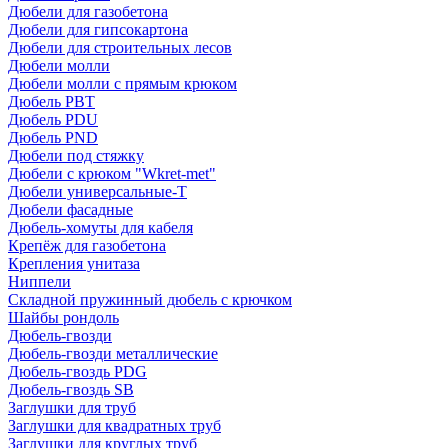
Дюбели для газобетона
Дюбели для гипсокартона
Дюбели для строительных лесов
Дюбели молли
Дюбели молли с прямым крюком
Дюбель PBT
Дюбель PDU
Дюбель PND
Дюбели под стяжку
Дюбели с крюком "Wkret-met"
Дюбели универсальные-Т
Дюбели фасадные
Дюбель-хомуты для кабеля
Крепёж для газобетона
Крепления унитаза
Ниппели
Складной пружинный дюбель с крючком
Шайбы рондоль
Дюбель-гвозди
Дюбель-гвозди металлические
Дюбель-гвоздь PDG
Дюбель-гвоздь SB
Заглушки для труб
Заглушки для квадратных труб
Заглушки для круглых труб