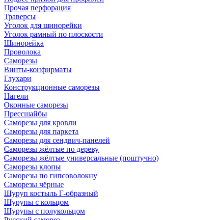
Прочая перфорация
Траверсы
Уголок для шинорейки
Уголок рамный по плоскости
Шинорейка
Проволока
Саморезы
Винты-конфирматы
Глухари
Конструкционные саморезы
Нагели
Оконные саморезы
Прессшайбы
Саморезы для кровли
Саморезы для паркета
Саморезы для сендвич-панелей
Саморезы жёлтые по дереву
Саморезы жёлтые универсальные (поштучно)
Саморезы клопы
Саморезы по гипсоволокну
Саморезы чёрные
Шуруп костыль Г-образный
Шурупы с кольцом
Шурупы с полукольцом
Русский саморез