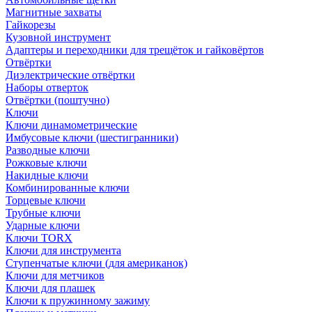
Магнитные захваты
Гайкорезы
Кузовной инструмент
Адаптеры и переходники для трещёток и гайковёртов
Отвёртки
Диэлектрические отвёртки
Наборы отверток
Отвёртки (поштучно)
Ключи
Ключи динамометрические
Имбусовые ключи (шестигранники)
Разводные ключи
Рожковые ключи
Накидные ключи
Комбинированные ключи
Торцевые ключи
Трубные ключи
Ударные ключи
Ключи TORX
Ключи для инструмента
Ступенчатые ключи (для американок)
Ключи для метчиков
Ключи для плашек
Ключи к пружинному зажиму