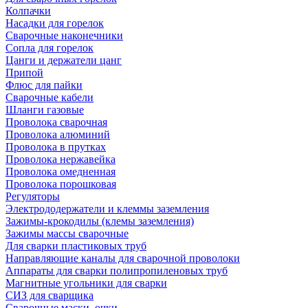
Колпачки
Насадки для горелок
Сварочные наконечники
Сопла для горелок
Цанги и держатели цанг
Припой
Флюс для пайки
Сварочные кабели
Шланги газовые
Проволока сварочная
Проволока алюминий
Проволока в прутках
Проволока нержавейка
Проволока омедненная
Проволока порошковая
Регуляторы
Электрододержатели и клеммы заземления
Зажимы-крокодилы (клемы заземления)
Зажимы массы сварочные
Для сварки пластиковых труб
Направляющие каналы для сварочной проволоки
Аппараты для сварки полипропиленовых труб
Магнитные угольники для сварки
СИЗ для сварщика
Сварочные маски, очки