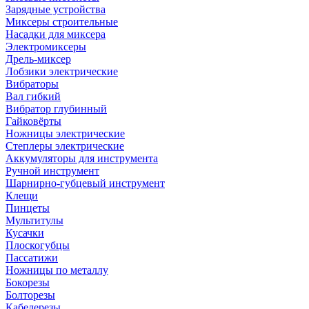
Зарядные устройства
Миксеры строительные
Насадки для миксера
Электромиксеры
Дрель-миксер
Лобзики электрические
Вибраторы
Вал гибкий
Вибратор глубинный
Гайковёрты
Ножницы электрические
Степлеры электрические
Аккумуляторы для инструмента
Ручной инструмент
Шарнирно-губцевый инструмент
Клещи
Пинцеты
Мультитулы
Кусачки
Плоскогубцы
Пассатижи
Ножницы по металлу
Бокорезы
Болторезы
Кабелерезы