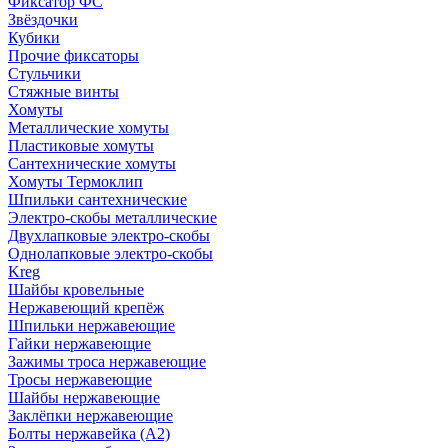
Фиксатор ФС
Звёздочки
Кубики
Прочие фиксаторы
Стульчики
Стяжные винты
Хомуты
Металлические хомуты
Пластиковые хомуты
Сантехнические хомуты
Хомуты Термоклип
Шпильки сантехнические
Электро-скобы металлические
Двухлапковые электро-скобы
Однолапковые электро-скобы
Kreg
Шайбы кровельные
Нержавеющий крепёж
Шпильки нержавеющие
Гайки нержавеющие
Зажимы троса нержавеющие
Тросы нержавеющие
Шайбы нержавеющие
Заклёпки нержавеющие
Болты нержавейка (А2)