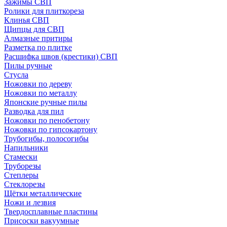
Зажимы СВП
Ролики для плиткореза
Клинья СВП
Щипцы для СВП
Алмазные притиры
Разметка по плитке
Расшифка швов (крестики) СВП
Пилы ручные
Стусла
Ножовки по дереву
Ножовки по металлу
Японские ручные пилы
Разводка для пил
Ножовки по пенобетону
Ножовки по гипсокартону
Трубогибы, полосогибы
Напильники
Стамески
Труборезы
Степлеры
Стеклорезы
Щётки металлические
Ножи и лезвия
Твердосплавные пластины
Присоски вакуумные