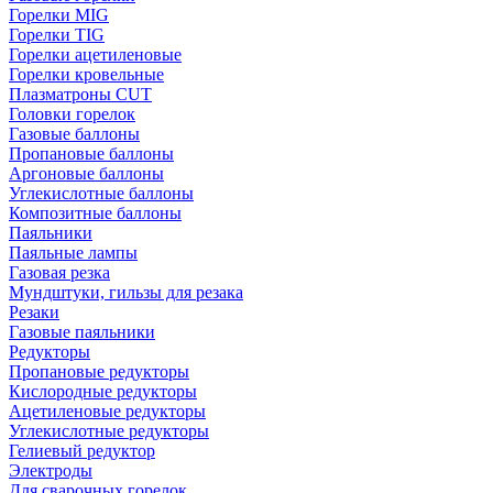
Горелки MIG
Горелки TIG
Горелки ацетиленовые
Горелки кровельные
Плазматроны CUT
Головки горелок
Газовые баллоны
Пропановые баллоны
Аргоновые баллоны
Углекислотные баллоны
Композитные баллоны
Паяльники
Паяльные лампы
Газовая резка
Мундштуки, гильзы для резака
Резаки
Газовые паяльники
Редукторы
Пропановые редукторы
Кислородные редукторы
Ацетиленовые редукторы
Углекислотные редукторы
Гелиевый редуктор
Электроды
Для сварочных горелок