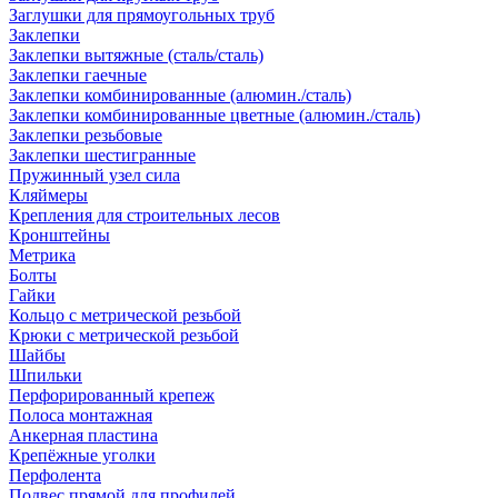
Заглушки для прямоугольных труб
Заклепки
Заклепки вытяжные (сталь/сталь)
Заклепки гаечные
Заклепки комбинированные (алюмин./сталь)
Заклепки комбинированные цветные (алюмин./сталь)
Заклепки резьбовые
Заклепки шестигранные
Пружинный узел сила
Кляймеры
Крепления для строительных лесов
Кронштейны
Метрика
Болты
Гайки
Кольцо с метрической резьбой
Крюки с метрической резьбой
Шайбы
Шпильки
Перфорированный крепеж
Полоса монтажная
Анкерная пластина
Крепёжные уголки
Перфолента
Подвес прямой для профилей