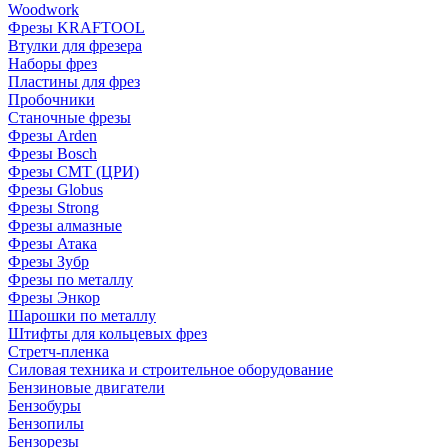
Woodwork
Фрезы KRAFTOOL
Втулки для фрезера
Наборы фрез
Пластины для фрез
Пробочники
Станочные фрезы
Фрезы Arden
Фрезы Bosch
Фрезы CMT (ЦРИ)
Фрезы Globus
Фрезы Strong
Фрезы алмазные
Фрезы Атака
Фрезы Зубр
Фрезы по металлу
Фрезы Энкор
Шарошки по металлу
Штифты для кольцевых фрез
Стретч-пленка
Силовая техника и строительное оборудование
Бензиновые двигатели
Бензобуры
Бензопилы
Бензорезы