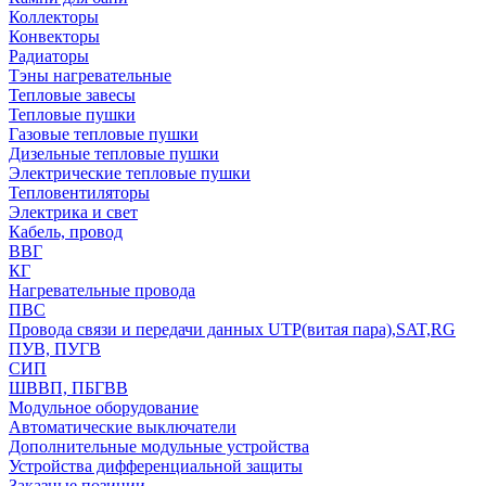
Коллекторы
Конвекторы
Радиаторы
Тэны нагревательные
Тепловые завесы
Тепловые пушки
Газовые тепловые пушки
Дизельные тепловые пушки
Электрические тепловые пушки
Тепловентиляторы
Электрика и свет
Кабель, провод
ВВГ
КГ
Нагревательные провода
ПВС
Провода связи и передачи данных UTP(витая пара),SAT,RG
ПУВ, ПУГВ
СИП
ШВВП, ПБГВВ
Модульное оборудование
Автоматические выключатели
Дополнительные модульные устройства
Устройства дифференциальной защиты
Заказные позиции