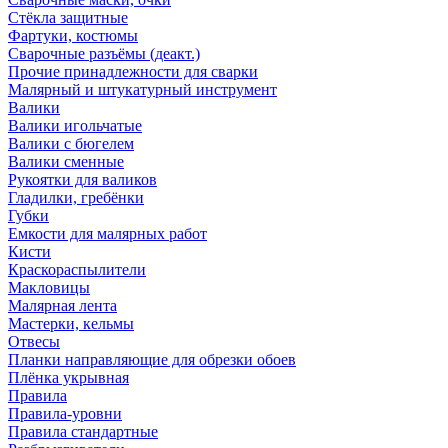
Стёкла защитные
Фартуки, костюмы
Сварочные разъёмы (деакт.)
Прочие принадлежности для сварки
Малярный и штукатурный инструмент
Валики
Валики игольчатые
Валики с бюгелем
Валики сменные
Рукоятки для валиков
Гладилки, гребёнки
Губки
Емкости для малярных работ
Кисти
Краскораспылители
Макловицы
Малярная лента
Мастерки, кельмы
Отвесы
Планки направляющие для обрезки обоев
Плёнка укрывная
Правила
Правила-уровни
Правила стандартные