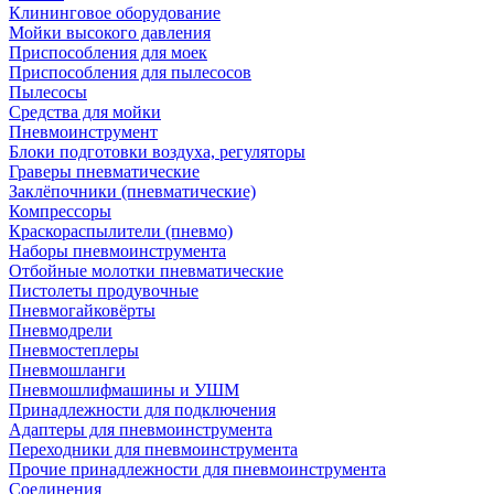
Клининговое оборудование
Мойки высокого давления
Приспособления для моек
Приспособления для пылесосов
Пылесосы
Средства для мойки
Пневмоинструмент
Блоки подготовки воздуха, регуляторы
Граверы пневматические
Заклёпочники (пневматические)
Компрессоры
Краскораспылители (пневмо)
Наборы пневмоинструмента
Отбойные молотки пневматические
Пистолеты продувочные
Пневмогайковёрты
Пневмодрели
Пневмостеплеры
Пневмошланги
Пневмошлифмашины и УШМ
Принадлежности для подключения
Адаптеры для пневмоинструмента
Переходники для пневмоинструмента
Прочие принадлежности для пневмоинструмента
Соединения