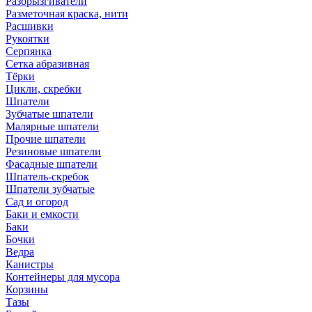
Разбрызгиватели
Разметочная краска, нити
Расшивки
Рукоятки
Серпянка
Сетка абразивная
Тёрки
Цикли, скребки
Шпатели
Зубчатые шпатели
Малярные шпатели
Прочие шпатели
Резиновые шпатели
Фасадные шпатели
Шпатель-скребок
Шпатели зубчатые
Сад и огород
Баки и емкости
Баки
Бочки
Ведра
Канистры
Контейнеры для мусора
Корзины
Тазы