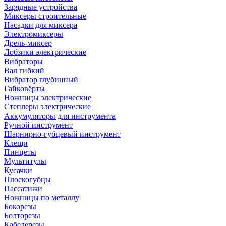
Зарядные устройства
Миксеры строительные
Насадки для миксера
Электромиксеры
Дрель-миксер
Лобзики электрические
Вибраторы
Вал гибкий
Вибратор глубинный
Гайковёрты
Ножницы электрические
Степлеры электрические
Аккумуляторы для инструмента
Ручной инструмент
Шарнирно-губцевый инструмент
Клещи
Пинцеты
Мультитулы
Кусачки
Плоскогубцы
Пассатижи
Ножницы по металлу
Бокорезы
Болторезы
Кабелерезы