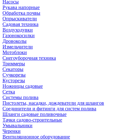
Насосы
Рукава напорные
Обработка почвы
Опрыскиватели
Садовая техника
Воздуходувки
Газонокосилки
Дровоколы
Измельчители
Мотоблоки
Снегоуборочная техника
Триммеры
Секаторы
Сучкорезы
Кусторезы
Ножницы садовые
Сетка
Системы полива
Пистолеты, насадки, дождеватели для шлангов
Соединители и фитинги для систем полива
Шланги садовые поливочные
Тачки садово-строительные
Умывальники
Черенки
Вентиляционное оборудование