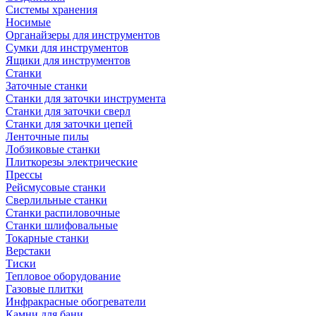
Системы хранения
Носимые
Органайзеры для инструментов
Сумки для инструментов
Ящики для инструментов
Станки
Заточные станки
Станки для заточки инструмента
Станки для заточки сверл
Станки для заточки цепей
Ленточные пилы
Лобзиковые станки
Плиткорезы электрические
Прессы
Рейсмусовые станки
Сверлильные станки
Станки распиловочные
Станки шлифовальные
Токарные станки
Верстаки
Тиски
Тепловое оборудование
Газовые плитки
Инфракрасные обогреватели
Камни для бани