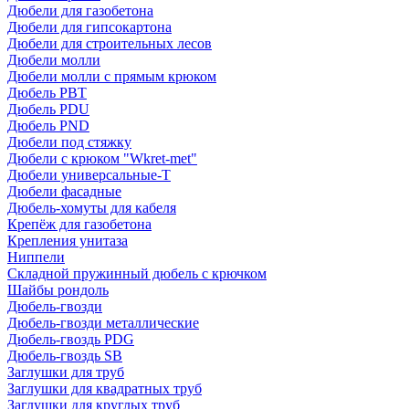
Дюбели для газобетона
Дюбели для гипсокартона
Дюбели для строительных лесов
Дюбели молли
Дюбели молли с прямым крюком
Дюбель PBT
Дюбель PDU
Дюбель PND
Дюбели под стяжку
Дюбели с крюком "Wkret-met"
Дюбели универсальные-Т
Дюбели фасадные
Дюбель-хомуты для кабеля
Крепёж для газобетона
Крепления унитаза
Ниппели
Складной пружинный дюбель с крючком
Шайбы рондоль
Дюбель-гвозди
Дюбель-гвозди металлические
Дюбель-гвоздь PDG
Дюбель-гвоздь SB
Заглушки для труб
Заглушки для квадратных труб
Заглушки для круглых труб