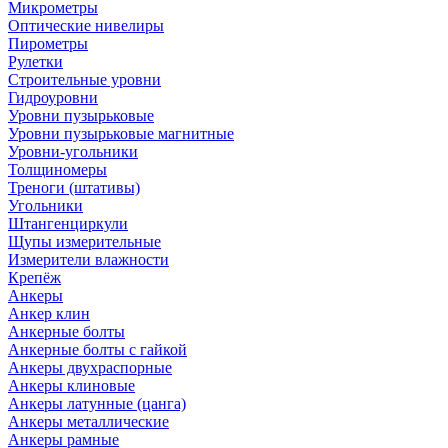
Микрометры
Оптические нивелиры
Пирометры
Рулетки
Строительные уровни
Гидроуровни
Уровни пузырьковые
Уровни пузырьковые магнитные
Уровни-угольники
Толщиномеры
Треноги (штативы)
Угольники
Штангенциркули
Щупы измерительные
Измерители влажности
Крепёж
Анкеры
Анкер клин
Анкерные болты
Анкерные болты с гайкой
Анкеры двухраспорные
Анкеры клиновые
Анкеры латунные (цанга)
Анкеры металлические
Анкеры рамные