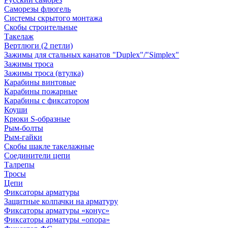
Саморезы флюгель
Системы скрытого монтажа
Скобы строительные
Такелаж
Вертлюги (2 петли)
Зажимы для стальных канатов "Duplex"/"Simplex"
Зажимы троса
Зажимы троса (втулка)
Карабины винтовые
Карабины пожарные
Карабины с фиксатором
Коуши
Крюки S-образные
Рым-болты
Рым-гайки
Скобы шакле такелажные
Соединители цепи
Талрепы
Тросы
Цепи
Фиксаторы арматуры
Защитные колпачки на арматуру
Фиксаторы арматуры «конус»
Фиксаторы арматуры «опора»