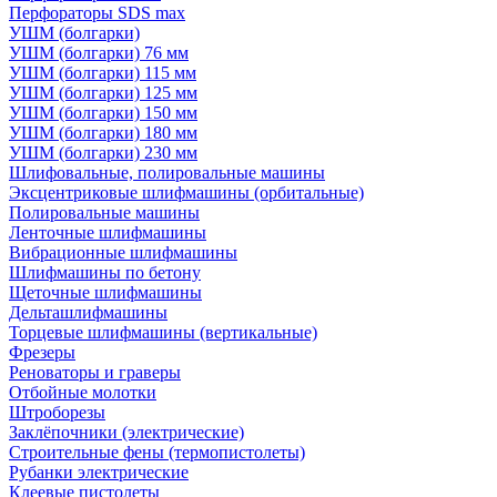
Перфораторы SDS max
УШМ (болгарки)
УШМ (болгарки) 76 мм
УШМ (болгарки) 115 мм
УШМ (болгарки) 125 мм
УШМ (болгарки) 150 мм
УШМ (болгарки) 180 мм
УШМ (болгарки) 230 мм
Шлифовальные, полировальные машины
Эксцентриковые шлифмашины (орбитальные)
Полировальные машины
Ленточные шлифмашины
Вибрационные шлифмашины
Шлифмашины по бетону
Щеточные шлифмашины
Дельташлифмашины
Торцевые шлифмашины (вертикальные)
Фрезеры
Реноваторы и граверы
Отбойные молотки
Штроборезы
Заклёпочники (электрические)
Строительные фены (термопистолеты)
Рубанки электрические
Клеевые пистолеты