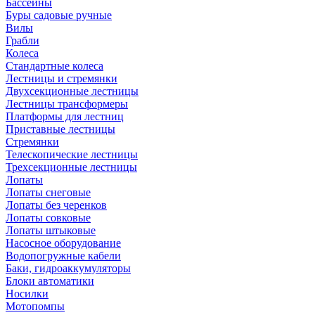
Бассейны
Буры садовые ручные
Вилы
Грабли
Колеса
Стандартные колеса
Лестницы и стремянки
Двухсекционные лестницы
Лестницы трансформеры
Платформы для лестниц
Приставные лестницы
Стремянки
Телескопические лестницы
Трехсекционные лестницы
Лопаты
Лопаты снеговые
Лопаты без черенков
Лопаты совковые
Лопаты штыковые
Насосное оборудование
Водопогружные кабели
Баки, гидроаккумуляторы
Блоки автоматики
Носилки
Мотопомпы