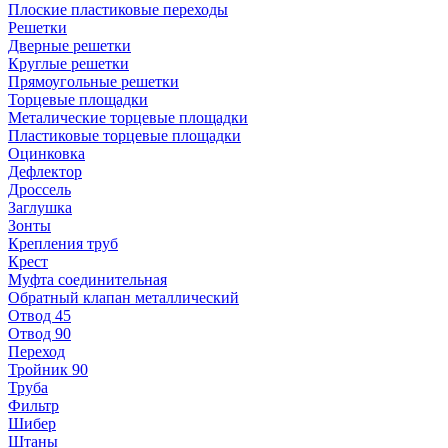
Плоские пластиковые переходы
Решетки
Дверные решетки
Круглые решетки
Прямоугольные решетки
Торцевые площадки
Металические торцевые площадки
Пластиковые торцевые площадки
Оцинковка
Дефлектор
Дроссель
Заглушка
Зонты
Крепления труб
Крест
Муфта соединительная
Обратный клапан металлический
Отвод 45
Отвод 90
Переход
Тройник 90
Труба
Фильтр
Шибер
Штаны