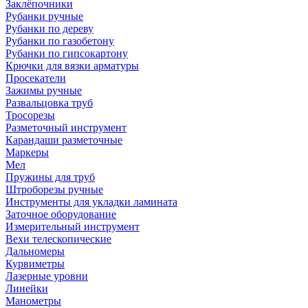
Заклёпочники
Рубанки ручные
Рубанки по дереву
Рубанки по газобетону
Рубанки по гипсокартону
Крючки для вязки арматуры
Просекатели
Зажимы ручные
Развальцовка труб
Тросорезы
Разметочный инструмент
Карандаши разметочные
Маркеры
Мел
Пружины для труб
Штроборезы ручные
Инструменты для укладки ламината
Заточное оборудование
Измерительный инструмент
Вехи телескопические
Дальномеры
Курвиметры
Лазерные уровни
Линейки
Манометры