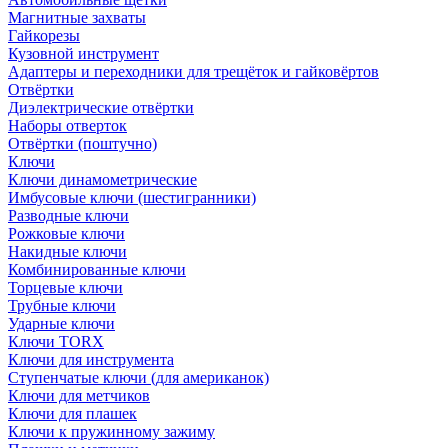
Магнитные захваты
Гайкорезы
Кузовной инструмент
Адаптеры и переходники для трещёток и гайковёртов
Отвёртки
Диэлектрические отвёртки
Наборы отверток
Отвёртки (поштучно)
Ключи
Ключи динамометрические
Имбусовые ключи (шестигранники)
Разводные ключи
Рожковые ключи
Накидные ключи
Комбинированные ключи
Торцевые ключи
Трубные ключи
Ударные ключи
Ключи TORX
Ключи для инструмента
Ступенчатые ключи (для американок)
Ключи для метчиков
Ключи для плашек
Ключи к пружинному зажиму