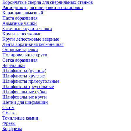
Корончатые сверла для сверлильных станков
Расходники для шлифовки и полировки
Карандаш алмазный
Паста абразивная
Алмазные чашки
Заточные круги и чашки
Круги лепестковые
Круги лепестковые веерные
Лента абразивная бесконечная
Опорные тарелки
Полировальные круги
Сетка абразивная
Черепашки
Шлифлисты (рулоны)
Шлифлисты круглые
Шлифлисты прямоугольные
Шлифлисты треугольные
Шлифовальные губки
Шлифовальные круги
Щетки для шифмашин
Скотч
Смазка
Точильные камни
Фрезы
Борфрезы