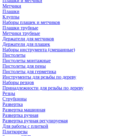
Плашки и метчики
Метчики
Плашки
Клуппы
Наборы плашек и метчиков
Плашки трубные
Метчики трубные
Держатели для метчиков
Держатели для плашек
Наборы инструмента (смешанные)
Пистолеты
Пистолеты монтажные
Пистолеты для пены
Пистолеты для герметика
Инструменты для резьбы по дереву
Наборы резцов
Принадлежности для резьбы по дереву
Резцы
Струбцины
Развертка
Развертка машинная
Развертка ручная
Развертка ручная регулируемая
Для работы с плиткой
Плиткорезы