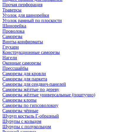
Прочая перфорация
Траверсы
Уголок для шинорейки
Уголок рамный по плоскости
Шинорейка
Проволока
Саморезы
Винты-конфирматы
Глухари
Конструкционные саморезы
Нагели
Оконные саморезы
Прессшайбы
Саморезы для кровли
Саморезы для паркета
Саморезы для сендвич-панелей
Саморезы жёлтые по дереву
Саморезы жёлтые универсальные (поштучно)
Саморезы клопы
Саморезы по гипсоволокну
Саморезы чёрные
Шуруп костыль Г-образный
Шурупы с кольцом
Шурупы с полукольцом
Русский саморез