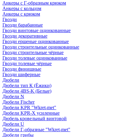
Анкеры с Г-образным крюком
Анкеры с кольцом
Анкеры с крюком
Гвозди
Гвозди барабанные
Гвозди винтовые оцинкованные
Гвозди декоративные
Гвозди ершеные оцинкованные
Гвозди строительные оцинкованные
Гвозди строительные чёрные
Гвозди толевые оцинкованные
Гвозди толевые чёрные
Гвозди финишные
Гвозди шиферные
Дюбели
Дюбели тип К (Ёжики)
Дюбели 4BS-K (Белые)
Дюбели N
Дюбели Fischer
Дюбели KPR "Wkret-met"
Дюбели KPR-Х усиленные
Дюбель кровельный винтовой
Дюбели U
Дюбели Г-образные "Wkret-met"
Дюбели грибы