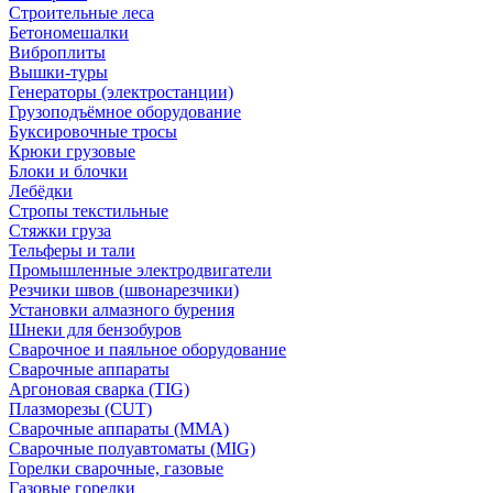
Строительные леса
Бетономешалки
Виброплиты
Вышки-туры
Генераторы (электростанции)
Грузоподъёмное оборудование
Буксировочные тросы
Крюки грузовые
Блоки и блочки
Лебёдки
Стропы текстильные
Стяжки груза
Тельферы и тали
Промышленные электродвигатели
Резчики швов (швонарезчики)
Установки алмазного бурения
Шнеки для бензобуров
Сварочное и паяльное оборудование
Сварочные аппараты
Аргоновая сварка (TIG)
Плазморезы (CUT)
Сварочные аппараты (MMA)
Сварочные полуавтоматы (MIG)
Горелки сварочные, газовые
Газовые горелки