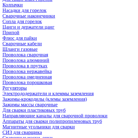
Колпачки
Насадки для горелок
Сварочные наконечники
Сопла для горелок
Цанги и держатели цанг
Припой
Флюс для пайки
Сварочные кабели
Шланги газовые
Проволока сварочная
Проволока алюминий
Проволока в прутках
Проволока нержавейка
Проволока омедненная
Проволока порошковая
Регуляторы
Электрододержатели и клеммы заземления
Зажимы-крокодилы (клемы заземления)
Зажимы массы сварочные
Для сварки пластиковых труб
Направляющие каналы для сварочной проволоки
Аппараты для сварки полипропиленовых труб
Магнитные угольники для сварки
СИЗ для сварщика
Сварочные маски, очки