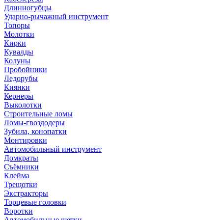
Длинногубцы
Ударно-рычажный инструмент
Топоры
Молотки
Кирки
Кувалды
Колуны
Пробойники
Ледорубы
Киянки
Кернеры
Выколотки
Строительные ломы
Ломы-гвоздодеры
Зубила, конопатки
Монтировки
Автомобильный инструмент
Домкраты
Съёмники
Клейма
Трещотки
Экстракторы
Торцевые головки
Воротки
Автомобильные щетки