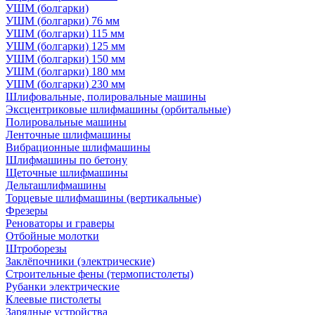
УШМ (болгарки)
УШМ (болгарки) 76 мм
УШМ (болгарки) 115 мм
УШМ (болгарки) 125 мм
УШМ (болгарки) 150 мм
УШМ (болгарки) 180 мм
УШМ (болгарки) 230 мм
Шлифовальные, полировальные машины
Эксцентриковые шлифмашины (орбитальные)
Полировальные машины
Ленточные шлифмашины
Вибрационные шлифмашины
Шлифмашины по бетону
Щеточные шлифмашины
Дельташлифмашины
Торцевые шлифмашины (вертикальные)
Фрезеры
Реноваторы и граверы
Отбойные молотки
Штроборезы
Заклёпочники (электрические)
Строительные фены (термопистолеты)
Рубанки электрические
Клеевые пистолеты
Зарядные устройства