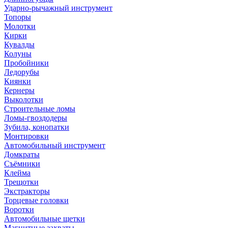
Ударно-рычажный инструмент
Топоры
Молотки
Кирки
Кувалды
Колуны
Пробойники
Ледорубы
Киянки
Кернеры
Выколотки
Строительные ломы
Ломы-гвоздодеры
Зубила, конопатки
Монтировки
Автомобильный инструмент
Домкраты
Съёмники
Клейма
Трещотки
Экстракторы
Торцевые головки
Воротки
Автомобильные щетки
Магнитные захваты