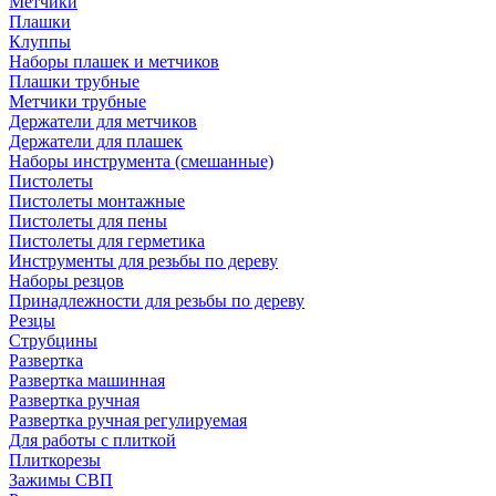
Метчики
Плашки
Клуппы
Наборы плашек и метчиков
Плашки трубные
Метчики трубные
Держатели для метчиков
Держатели для плашек
Наборы инструмента (смешанные)
Пистолеты
Пистолеты монтажные
Пистолеты для пены
Пистолеты для герметика
Инструменты для резьбы по дереву
Наборы резцов
Принадлежности для резьбы по дереву
Резцы
Струбцины
Развертка
Развертка машинная
Развертка ручная
Развертка ручная регулируемая
Для работы с плиткой
Плиткорезы
Зажимы СВП