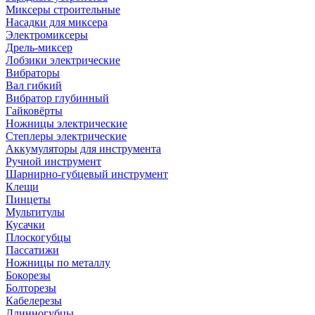
Миксеры строительные
Насадки для миксера
Электромиксеры
Дрель-миксер
Лобзики электрические
Вибраторы
Вал гибкий
Вибратор глубинный
Гайковёрты
Ножницы электрические
Степлеры электрические
Аккумуляторы для инструмента
Ручной инструмент
Шарнирно-губцевый инструмент
Клещи
Пинцеты
Мультитулы
Кусачки
Плоскогубцы
Пассатижи
Ножницы по металлу
Бокорезы
Болторезы
Кабелерезы
Длинногубцы