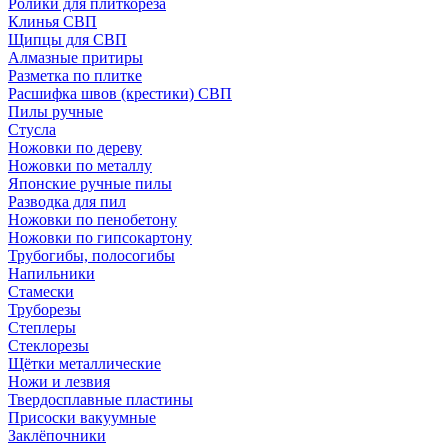
Ролики для плиткореза
Клинья СВП
Щипцы для СВП
Алмазные притиры
Разметка по плитке
Расшифка швов (крестики) СВП
Пилы ручные
Стусла
Ножовки по дереву
Ножовки по металлу
Японские ручные пилы
Разводка для пил
Ножовки по пенобетону
Ножовки по гипсокартону
Трубогибы, полосогибы
Напильники
Стамески
Труборезы
Степлеры
Стеклорезы
Щётки металлические
Ножи и лезвия
Твердосплавные пластины
Присоски вакуумные
Заклёпочники