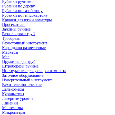
Рубанки ручные
Рубанки по дереву
Рубанки по газобетону
Рубанки по гипсокартону
Крючки для вязки арматуры
Просекатели
Зажимы ручные
Развальцовка труб
Тросорезы
Разметочный инструмент
Карандаши разметочные
Маркеры
Мел
Пружины для труб
Штроборезы ручные
Инструменты для укладки ламината
Заточное оборудование
Измерительный инструмент
Вехи телескопические
Дальномеры
Курвиметры
Лазерные уровни
Линейки
Манометры
Микрометры