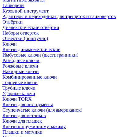
Гайкорезы
Кузовной инструмент
Адаптеры и переходники для трещёток и гайковёртов
Отвёртки
Диэлектрические отвёртки
Наборы отверток
Отвёртки (поштучно)
Ключи
Ключи динамометрические
Имбусовые ключи (шестигранники)
Разводные ключи
Рожковые ключи
Накидные ключи
Комбинированные ключи
Торцевые ключи
Трубные ключи
Ударные ключи
Ключи TORX
Ключи для инструмента
Ступенчатые ключи (для американок)
Ключи для метчиков
Ключи для плашек
Ключи к пружинному зажиму
Плашки и метчики