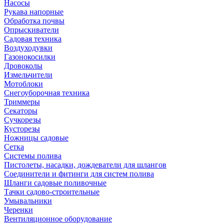
Насосы
Рукава напорные
Обработка почвы
Опрыскиватели
Садовая техника
Воздуходувки
Газонокосилки
Дровоколы
Измельчители
Мотоблоки
Снегоуборочная техника
Триммеры
Секаторы
Сучкорезы
Кусторезы
Ножницы садовые
Сетка
Системы полива
Пистолеты, насадки, дождеватели для шлангов
Соединители и фитинги для систем полива
Шланги садовые поливочные
Тачки садово-строительные
Умывальники
Черенки
Вентиляционное оборудование