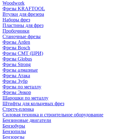
Woodwork
Фрезы KRAFTOOL
Втулки для фрезера
Наборы фрез
Пластины для фрез
Пробочники
Станочные фрезы
Фрезы Arden
Фрезы Bosch
Фрезы CMT (ЦРИ)
Фрезы Globus
Фрезы Strong
Фрезы алмазные
Фрезы Атака
Фрезы Зубр
Фрезы по металлу
Фрезы Энкор
Шарошки по металлу
Штифты для кольцевых фрез
Стретч-пленка
Силовая техника и строительное оборудование
Бензиновые двигатели
Бензобуры
Бензопилы
Бензорезы