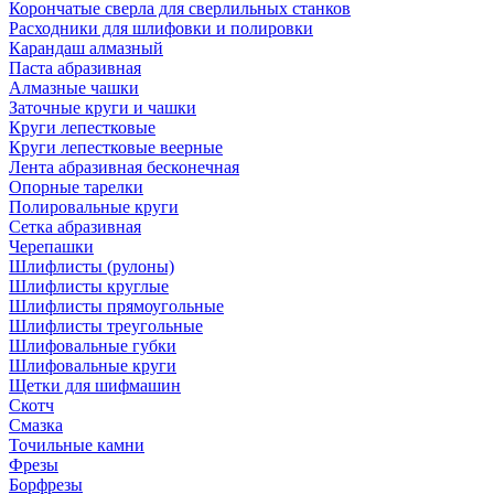
Корончатые сверла для сверлильных станков
Расходники для шлифовки и полировки
Карандаш алмазный
Паста абразивная
Алмазные чашки
Заточные круги и чашки
Круги лепестковые
Круги лепестковые веерные
Лента абразивная бесконечная
Опорные тарелки
Полировальные круги
Сетка абразивная
Черепашки
Шлифлисты (рулоны)
Шлифлисты круглые
Шлифлисты прямоугольные
Шлифлисты треугольные
Шлифовальные губки
Шлифовальные круги
Щетки для шифмашин
Скотч
Смазка
Точильные камни
Фрезы
Борфрезы