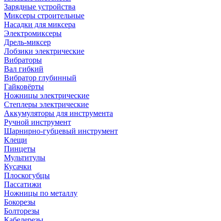
Зарядные устройства
Миксеры строительные
Насадки для миксера
Электромиксеры
Дрель-миксер
Лобзики электрические
Вибраторы
Вал гибкий
Вибратор глубинный
Гайковёрты
Ножницы электрические
Степлеры электрические
Аккумуляторы для инструмента
Ручной инструмент
Шарнирно-губцевый инструмент
Клещи
Пинцеты
Мультитулы
Кусачки
Плоскогубцы
Пассатижи
Ножницы по металлу
Бокорезы
Болторезы
Кабелерезы