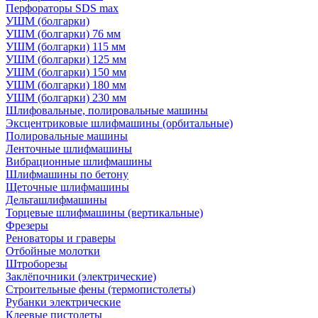
Перфораторы SDS max
УШМ (болгарки)
УШМ (болгарки) 76 мм
УШМ (болгарки) 115 мм
УШМ (болгарки) 125 мм
УШМ (болгарки) 150 мм
УШМ (болгарки) 180 мм
УШМ (болгарки) 230 мм
Шлифовальные, полировальные машины
Эксцентриковые шлифмашины (орбитальные)
Полировальные машины
Ленточные шлифмашины
Вибрационные шлифмашины
Шлифмашины по бетону
Щеточные шлифмашины
Дельташлифмашины
Торцевые шлифмашины (вертикальные)
Фрезеры
Реноваторы и граверы
Отбойные молотки
Штроборезы
Заклёпочники (электрические)
Строительные фены (термопистолеты)
Рубанки электрические
Клеевые пистолеты