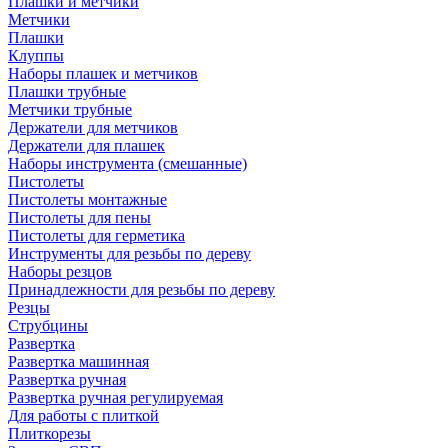
Плашки и метчики
Метчики
Плашки
Клуппы
Наборы плашек и метчиков
Плашки трубные
Метчики трубные
Держатели для метчиков
Держатели для плашек
Наборы инструмента (смешанные)
Пистолеты
Пистолеты монтажные
Пистолеты для пены
Пистолеты для герметика
Инструменты для резьбы по дереву
Наборы резцов
Принадлежности для резьбы по дереву
Резцы
Струбцины
Развертка
Развертка машинная
Развертка ручная
Развертка ручная регулируемая
Для работы с плиткой
Плиткорезы