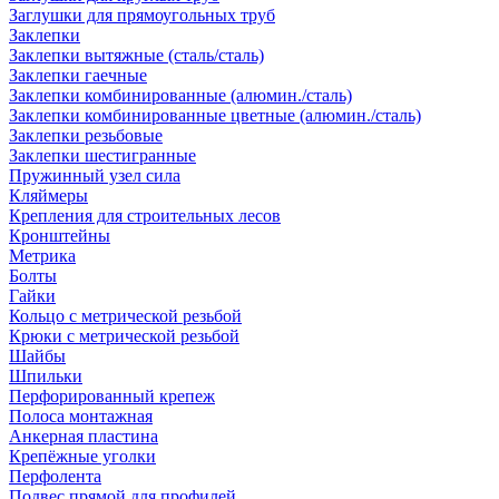
Заглушки для прямоугольных труб
Заклепки
Заклепки вытяжные (сталь/сталь)
Заклепки гаечные
Заклепки комбинированные (алюмин./сталь)
Заклепки комбинированные цветные (алюмин./сталь)
Заклепки резьбовые
Заклепки шестигранные
Пружинный узел сила
Кляймеры
Крепления для строительных лесов
Кронштейны
Метрика
Болты
Гайки
Кольцо с метрической резьбой
Крюки с метрической резьбой
Шайбы
Шпильки
Перфорированный крепеж
Полоса монтажная
Анкерная пластина
Крепёжные уголки
Перфолента
Подвес прямой для профилей