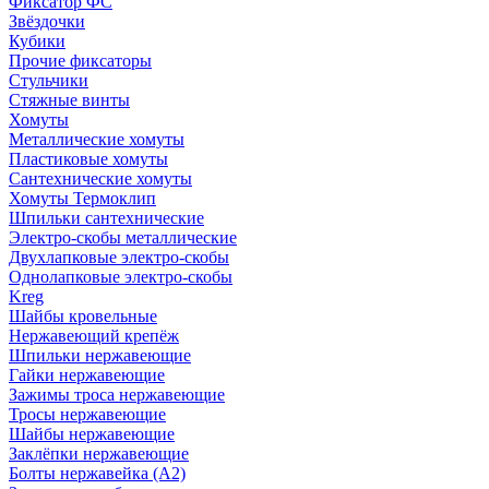
Фиксатор ФС
Звёздочки
Кубики
Прочие фиксаторы
Стульчики
Стяжные винты
Хомуты
Металлические хомуты
Пластиковые хомуты
Сантехнические хомуты
Хомуты Термоклип
Шпильки сантехнические
Электро-скобы металлические
Двухлапковые электро-скобы
Однолапковые электро-скобы
Kreg
Шайбы кровельные
Нержавеющий крепёж
Шпильки нержавеющие
Гайки нержавеющие
Зажимы троса нержавеющие
Тросы нержавеющие
Шайбы нержавеющие
Заклёпки нержавеющие
Болты нержавейка (А2)