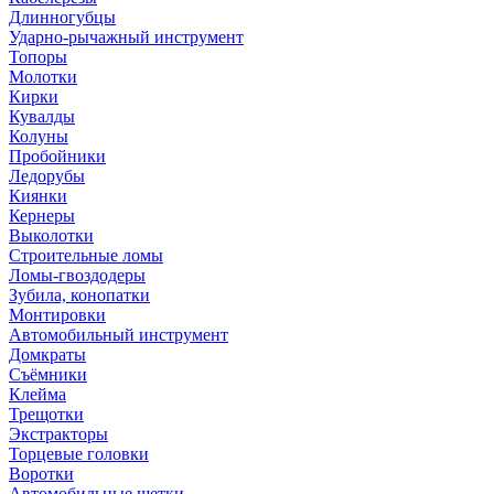
Длинногубцы
Ударно-рычажный инструмент
Топоры
Молотки
Кирки
Кувалды
Колуны
Пробойники
Ледорубы
Киянки
Кернеры
Выколотки
Строительные ломы
Ломы-гвоздодеры
Зубила, конопатки
Монтировки
Автомобильный инструмент
Домкраты
Съёмники
Клейма
Трещотки
Экстракторы
Торцевые головки
Воротки
Автомобильные щетки