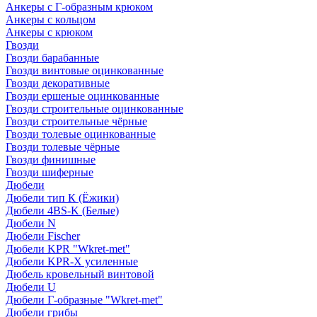
Анкеры с Г-образным крюком
Анкеры с кольцом
Анкеры с крюком
Гвозди
Гвозди барабанные
Гвозди винтовые оцинкованные
Гвозди декоративные
Гвозди ершеные оцинкованные
Гвозди строительные оцинкованные
Гвозди строительные чёрные
Гвозди толевые оцинкованные
Гвозди толевые чёрные
Гвозди финишные
Гвозди шиферные
Дюбели
Дюбели тип К (Ёжики)
Дюбели 4BS-K (Белые)
Дюбели N
Дюбели Fischer
Дюбели KPR "Wkret-met"
Дюбели KPR-Х усиленные
Дюбель кровельный винтовой
Дюбели U
Дюбели Г-образные "Wkret-met"
Дюбели грибы