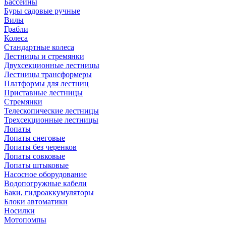
Бассейны
Буры садовые ручные
Вилы
Грабли
Колеса
Стандартные колеса
Лестницы и стремянки
Двухсекционные лестницы
Лестницы трансформеры
Платформы для лестниц
Приставные лестницы
Стремянки
Телескопические лестницы
Трехсекционные лестницы
Лопаты
Лопаты снеговые
Лопаты без черенков
Лопаты совковые
Лопаты штыковые
Насосное оборудование
Водопогружные кабели
Баки, гидроаккумуляторы
Блоки автоматики
Носилки
Мотопомпы