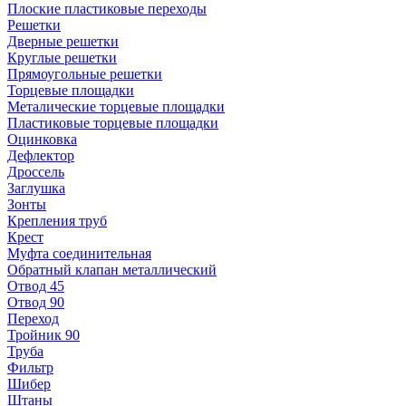
Плоские пластиковые переходы
Решетки
Дверные решетки
Круглые решетки
Прямоугольные решетки
Торцевые площадки
Металические торцевые площадки
Пластиковые торцевые площадки
Оцинковка
Дефлектор
Дроссель
Заглушка
Зонты
Крепления труб
Крест
Муфта соединительная
Обратный клапан металлический
Отвод 45
Отвод 90
Переход
Тройник 90
Труба
Фильтр
Шибер
Штаны