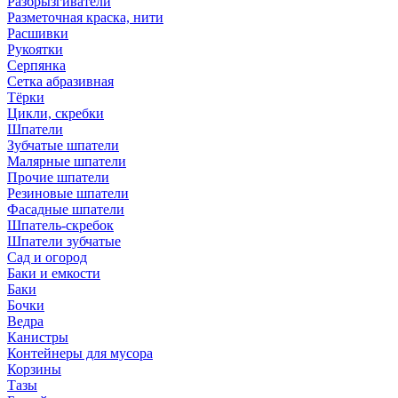
Разбрызгиватели
Разметочная краска, нити
Расшивки
Рукоятки
Серпянка
Сетка абразивная
Тёрки
Цикли, скребки
Шпатели
Зубчатые шпатели
Малярные шпатели
Прочие шпатели
Резиновые шпатели
Фасадные шпатели
Шпатель-скребок
Шпатели зубчатые
Сад и огород
Баки и емкости
Баки
Бочки
Ведра
Канистры
Контейнеры для мусора
Корзины
Тазы