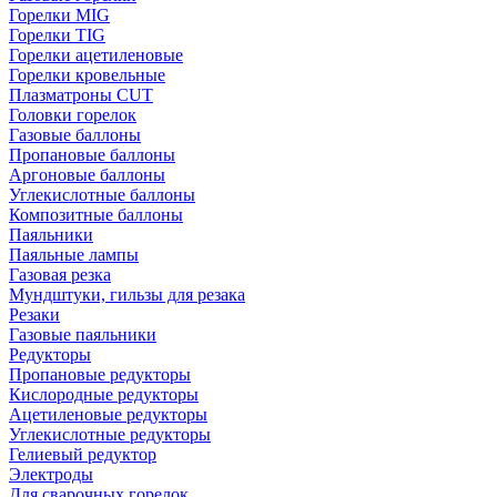
Горелки MIG
Горелки TIG
Горелки ацетиленовые
Горелки кровельные
Плазматроны CUT
Головки горелок
Газовые баллоны
Пропановые баллоны
Аргоновые баллоны
Углекислотные баллоны
Композитные баллоны
Паяльники
Паяльные лампы
Газовая резка
Мундштуки, гильзы для резака
Резаки
Газовые паяльники
Редукторы
Пропановые редукторы
Кислородные редукторы
Ацетиленовые редукторы
Углекислотные редукторы
Гелиевый редуктор
Электроды
Для сварочных горелок