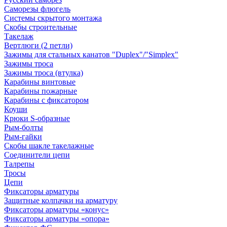
Саморезы флюгель
Системы скрытого монтажа
Скобы строительные
Такелаж
Вертлюги (2 петли)
Зажимы для стальных канатов "Duplex"/"Simplex"
Зажимы троса
Зажимы троса (втулка)
Карабины винтовые
Карабины пожарные
Карабины с фиксатором
Коуши
Крюки S-образные
Рым-болты
Рым-гайки
Скобы шакле такелажные
Соединители цепи
Талрепы
Тросы
Цепи
Фиксаторы арматуры
Защитные колпачки на арматуру
Фиксаторы арматуры «конус»
Фиксаторы арматуры «опора»