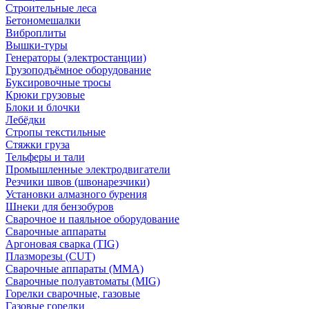
Строительные леса
Бетономешалки
Виброплиты
Вышки-туры
Генераторы (электростанции)
Грузоподъёмное оборудование
Буксировочные тросы
Крюки грузовые
Блоки и блочки
Лебёдки
Стропы текстильные
Стяжки груза
Тельферы и тали
Промышленные электродвигатели
Резчики швов (швонарезчики)
Установки алмазного бурения
Шнеки для бензобуров
Сварочное и паяльное оборудование
Сварочные аппараты
Аргоновая сварка (TIG)
Плазморезы (CUT)
Сварочные аппараты (MMA)
Сварочные полуавтоматы (MIG)
Горелки сварочные, газовые
Газовые горелки