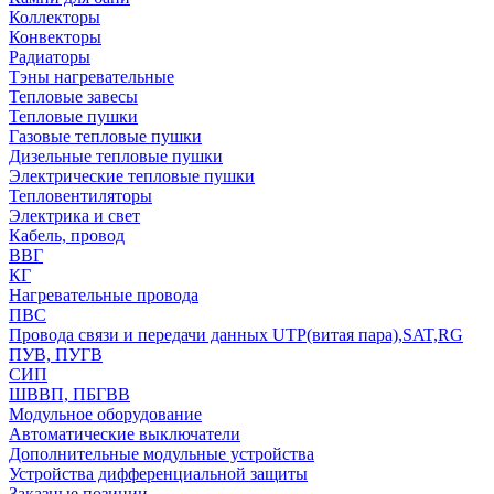
Коллекторы
Конвекторы
Радиаторы
Тэны нагревательные
Тепловые завесы
Тепловые пушки
Газовые тепловые пушки
Дизельные тепловые пушки
Электрические тепловые пушки
Тепловентиляторы
Электрика и свет
Кабель, провод
ВВГ
КГ
Нагревательные провода
ПВС
Провода связи и передачи данных UTP(витая пара),SAT,RG
ПУВ, ПУГВ
СИП
ШВВП, ПБГВВ
Модульное оборудование
Автоматические выключатели
Дополнительные модульные устройства
Устройства дифференциальной защиты
Заказные позиции