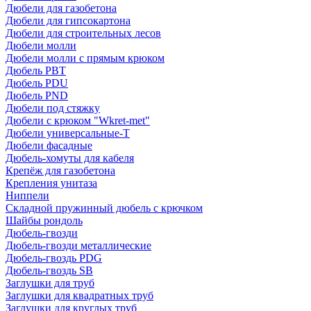
Дюбели для газобетона
Дюбели для гипсокартона
Дюбели для строительных лесов
Дюбели молли
Дюбели молли с прямым крюком
Дюбель PBT
Дюбель PDU
Дюбель PND
Дюбели под стяжку
Дюбели с крюком "Wkret-met"
Дюбели универсальные-Т
Дюбели фасадные
Дюбель-хомуты для кабеля
Крепёж для газобетона
Крепления унитаза
Ниппели
Складной пружинный дюбель с крючком
Шайбы рондоль
Дюбель-гвозди
Дюбель-гвозди металлические
Дюбель-гвоздь PDG
Дюбель-гвоздь SB
Заглушки для труб
Заглушки для квадратных труб
Заглушки для круглых труб