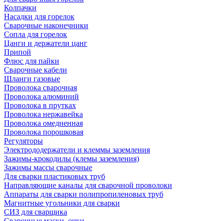
Колпачки
Насадки для горелок
Сварочные наконечники
Сопла для горелок
Цанги и держатели цанг
Припой
Флюс для пайки
Сварочные кабели
Шланги газовые
Проволока сварочная
Проволока алюминий
Проволока в прутках
Проволока нержавейка
Проволока омедненная
Проволока порошковая
Регуляторы
Электрододержатели и клеммы заземления
Зажимы-крокодилы (клемы заземления)
Зажимы массы сварочные
Для сварки пластиковых труб
Направляющие каналы для сварочной проволоки
Аппараты для сварки полипропиленовых труб
Магнитные угольники для сварки
СИЗ для сварщика
Сварочные маски, очки