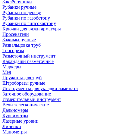
Заклёпочники
Рубанки ручные
Рубанки по дереву
Рубанки по газобетону
Рубанки по гипсокартону
Крючки для вязки арматуры
Просекатели
Зажимы ручные
Развальцовка труб
Тросорезы
Разметочный инструмент
Карандаши разметочные
Маркеры
Мел
Пружины для труб
Штроборезы ручные
Инструменты для укладки ламината
Заточное оборудование
Измерительный инструмент
Вехи телескопические
Дальномеры
Курвиметры
Лазерные уровни
Линейки
Манометры