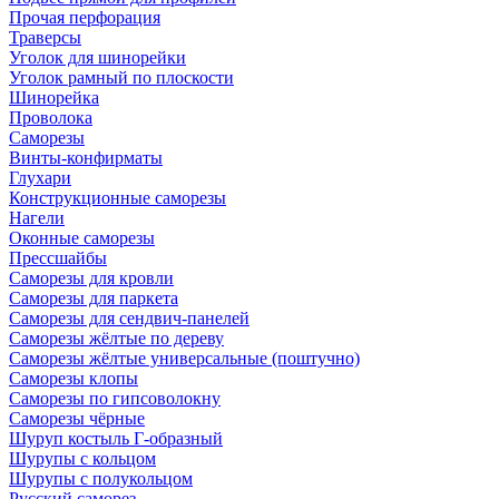
Прочая перфорация
Траверсы
Уголок для шинорейки
Уголок рамный по плоскости
Шинорейка
Проволока
Саморезы
Винты-конфирматы
Глухари
Конструкционные саморезы
Нагели
Оконные саморезы
Прессшайбы
Саморезы для кровли
Саморезы для паркета
Саморезы для сендвич-панелей
Саморезы жёлтые по дереву
Саморезы жёлтые универсальные (поштучно)
Саморезы клопы
Саморезы по гипсоволокну
Саморезы чёрные
Шуруп костыль Г-образный
Шурупы с кольцом
Шурупы с полукольцом
Русский саморез