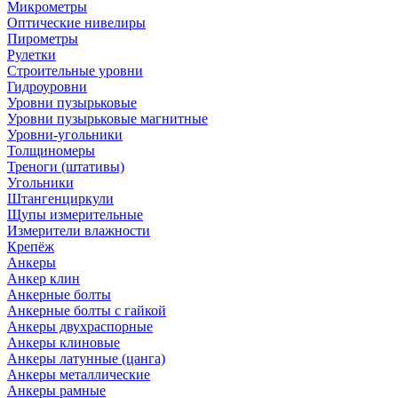
Микрометры
Оптические нивелиры
Пирометры
Рулетки
Строительные уровни
Гидроуровни
Уровни пузырьковые
Уровни пузырьковые магнитные
Уровни-угольники
Толщиномеры
Треноги (штативы)
Угольники
Штангенциркули
Щупы измерительные
Измерители влажности
Крепёж
Анкеры
Анкер клин
Анкерные болты
Анкерные болты с гайкой
Анкеры двухраспорные
Анкеры клиновые
Анкеры латунные (цанга)
Анкеры металлические
Анкеры рамные