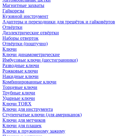
Магнитные захваты
Гайкорезы
Кузовной инструмент
Адаптеры и переходники для трещёток и гайковёртов
Отвёртки
Диэлектрические отвёртки
Наборы отверток
Отвёртки (поштучно)
Ключи
Ключи динамометрические
Имбусовые ключи (шестигранники)
Разводные ключи
Рожковые ключи
Накидные ключи
Комбинированные ключи
Торцевые ключи
Трубные ключи
Ударные ключи
Ключи TORX
Ключи для инструмента
Ступенчатые ключи (для американок)
Ключи для метчиков
Ключи для плашек
Ключи к пружинному зажиму