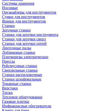
Системы хранения
Носимые
Органайзеры для инструментов
Сумки для инструментов
Ящики для инструментов
Станки
Заточные станки
Станки для заточки инструмента
Станки для заточки сверл
Станки для заточки цепей
Ленточные пилы
Лобзиковые станки
Плиткорезы электрические
Прессы
Рейсмусовые станки
Сверлильные станки
Станки распиловочные
Станки шлифовальные
Токарные станки
Верстаки
Тиски
Тепловое оборудование
Газовые плитки
Инфракрасные обогреватели
Камни для бани