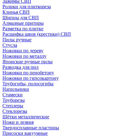
Зажимы СВП
Ролики для плиткореза
Клинья СВП
Щипцы для СВП
Алмазные притиры
Разметка по плитке
Расшифка швов (крестики) СВП
Пилы ручные
Стусла
Ножовки по дереву
Ножовки по металлу
Японские ручные пилы
Разводка для пил
Ножовки по пенобетону
Ножовки по гипсокартону
Трубогибы, полосогибы
Напильники
Стамески
Труборезы
Степлеры
Стеклорезы
Щётки металлические
Ножи и лезвия
Твердосплавные пластины
Присоски вакуумные