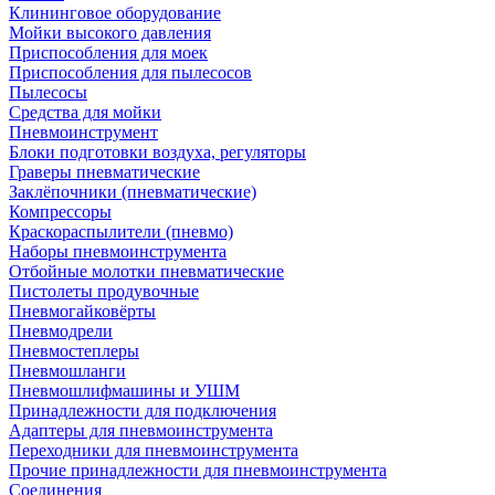
Клининговое оборудование
Мойки высокого давления
Приспособления для моек
Приспособления для пылесосов
Пылесосы
Средства для мойки
Пневмоинструмент
Блоки подготовки воздуха, регуляторы
Граверы пневматические
Заклёпочники (пневматические)
Компрессоры
Краскораспылители (пневмо)
Наборы пневмоинструмента
Отбойные молотки пневматические
Пистолеты продувочные
Пневмогайковёрты
Пневмодрели
Пневмостеплеры
Пневмошланги
Пневмошлифмашины и УШМ
Принадлежности для подключения
Адаптеры для пневмоинструмента
Переходники для пневмоинструмента
Прочие принадлежности для пневмоинструмента
Соединения