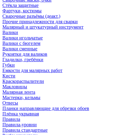
Стёкла защитные
Фартуки, костюмы
Сварочные разъёмы (деакт.)
Прочие принадлежности для сварки
Малярный и штукатурный инструмент
Валики
Валики игольчатые
Валики с бюгелем
Валики сменные
Рукоятки для валиков
Гладилки, гребёнки
Губки
Емкости для малярных работ
Кисти
Краскораспылители
Макловицы
Малярная лента
Мастерки, кельмы
Отвесы
Планки направляющие для обрезки обоев
Плёнка укрывная
Правила
Правила-уровни
Правила стандартные