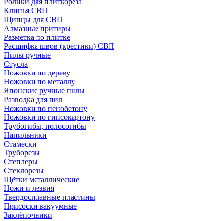
Ролики для плиткореза
Клинья СВП
Щипцы для СВП
Алмазные притиры
Разметка по плитке
Расшифка швов (крестики) СВП
Пилы ручные
Стусла
Ножовки по дереву
Ножовки по металлу
Японские ручные пилы
Разводка для пил
Ножовки по пенобетону
Ножовки по гипсокартону
Трубогибы, полосогибы
Напильники
Стамески
Труборезы
Степлеры
Стеклорезы
Щётки металлические
Ножи и лезвия
Твердосплавные пластины
Присоски вакуумные
Заклёпочники