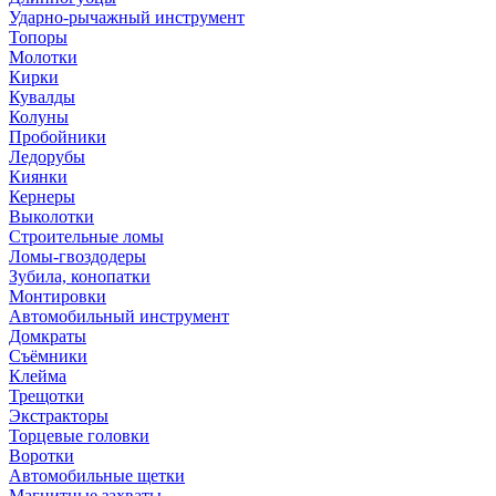
Ударно-рычажный инструмент
Топоры
Молотки
Кирки
Кувалды
Колуны
Пробойники
Ледорубы
Киянки
Кернеры
Выколотки
Строительные ломы
Ломы-гвоздодеры
Зубила, конопатки
Монтировки
Автомобильный инструмент
Домкраты
Съёмники
Клейма
Трещотки
Экстракторы
Торцевые головки
Воротки
Автомобильные щетки
Магнитные захваты