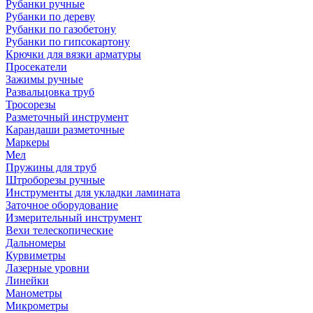
Рубанки ручные
Рубанки по дереву
Рубанки по газобетону
Рубанки по гипсокартону
Крючки для вязки арматуры
Просекатели
Зажимы ручные
Развальцовка труб
Тросорезы
Разметочный инструмент
Карандаши разметочные
Маркеры
Мел
Пружины для труб
Штроборезы ручные
Инструменты для укладки ламината
Заточное оборудование
Измерительный инструмент
Вехи телескопические
Дальномеры
Курвиметры
Лазерные уровни
Линейки
Манометры
Микрометры