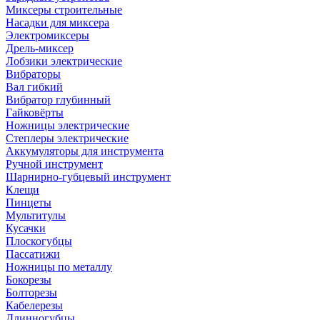
Миксеры строительные
Насадки для миксера
Электромиксеры
Дрель-миксер
Лобзики электрические
Вибраторы
Вал гибкий
Вибратор глубинный
Гайковёрты
Ножницы электрические
Степлеры электрические
Аккумуляторы для инструмента
Ручной инструмент
Шарнирно-губцевый инструмент
Клещи
Пинцеты
Мультитулы
Кусачки
Плоскогубцы
Пассатижи
Ножницы по металлу
Бокорезы
Болторезы
Кабелерезы
Длинногубцы