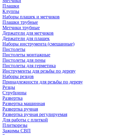
Метчики
Плашки
Клуппы
Наборы плашек и метчиков
Плашки трубные
Метчики трубные
Держатели для метчиков
Держатели для плашек
Наборы инструмента (смешанные)
Пистолеты
Пистолеты монтажные
Пистолеты для пены
Пистолеты для герметика
Инструменты для резьбы по дереву
Наборы резцов
Принадлежности для резьбы по дереву
Резцы
Струбцины
Развертка
Развертка машинная
Развертка ручная
Развертка ручная регулируемая
Для работы с плиткой
Плиткорезы
Зажимы СВП