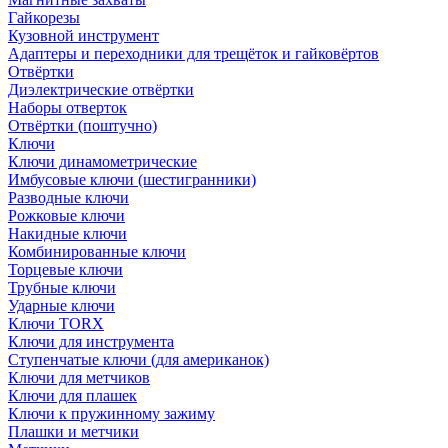
Гайкорезы
Кузовной инструмент
Адаптеры и переходники для трещёток и гайковёртов
Отвёртки
Диэлектрические отвёртки
Наборы отверток
Отвёртки (поштучно)
Ключи
Ключи динамометрические
Имбусовые ключи (шестигранники)
Разводные ключи
Рожковые ключи
Накидные ключи
Комбинированные ключи
Торцевые ключи
Трубные ключи
Ударные ключи
Ключи TORX
Ключи для инструмента
Ступенчатые ключи (для американок)
Ключи для метчиков
Ключи для плашек
Ключи к пружинному зажиму
Плашки и метчики