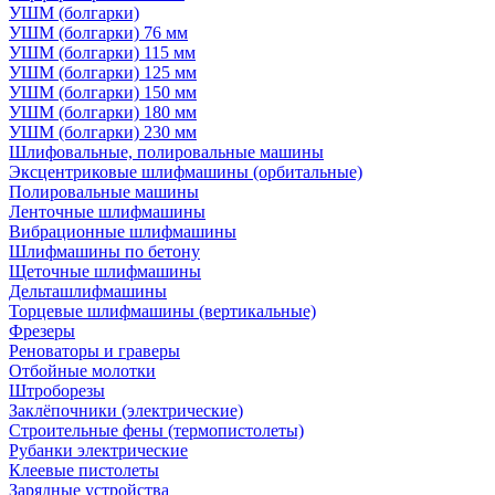
УШМ (болгарки)
УШМ (болгарки) 76 мм
УШМ (болгарки) 115 мм
УШМ (болгарки) 125 мм
УШМ (болгарки) 150 мм
УШМ (болгарки) 180 мм
УШМ (болгарки) 230 мм
Шлифовальные, полировальные машины
Эксцентриковые шлифмашины (орбитальные)
Полировальные машины
Ленточные шлифмашины
Вибрационные шлифмашины
Шлифмашины по бетону
Щеточные шлифмашины
Дельташлифмашины
Торцевые шлифмашины (вертикальные)
Фрезеры
Реноваторы и граверы
Отбойные молотки
Штроборезы
Заклёпочники (электрические)
Строительные фены (термопистолеты)
Рубанки электрические
Клеевые пистолеты
Зарядные устройства