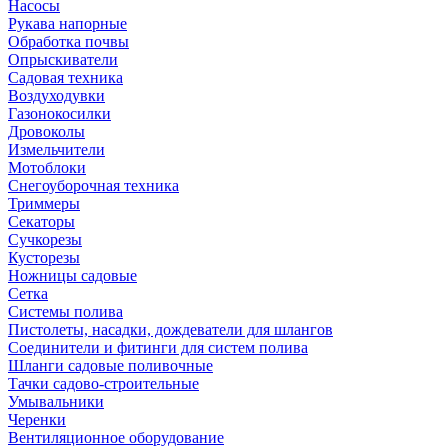
Насосы
Рукава напорные
Обработка почвы
Опрыскиватели
Садовая техника
Воздуходувки
Газонокосилки
Дровоколы
Измельчители
Мотоблоки
Снегоуборочная техника
Триммеры
Секаторы
Сучкорезы
Кусторезы
Ножницы садовые
Сетка
Системы полива
Пистолеты, насадки, дождеватели для шлангов
Соединители и фитинги для систем полива
Шланги садовые поливочные
Тачки садово-строительные
Умывальники
Черенки
Вентиляционное оборудование