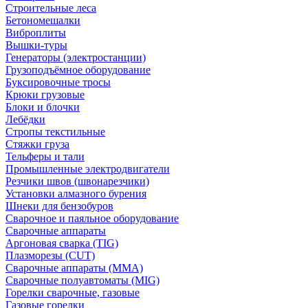
Строительные леса
Бетономешалки
Виброплиты
Вышки-туры
Генераторы (электростанции)
Грузоподъёмное оборудование
Буксировочные тросы
Крюки грузовые
Блоки и блочки
Лебёдки
Стропы текстильные
Стяжки груза
Тельферы и тали
Промышленные электродвигатели
Резчики швов (швонарезчики)
Установки алмазного бурения
Шнеки для бензобуров
Сварочное и паяльное оборудование
Сварочные аппараты
Аргоновая сварка (TIG)
Плазморезы (CUT)
Сварочные аппараты (MMA)
Сварочные полуавтоматы (MIG)
Горелки сварочные, газовые
Газовые горелки