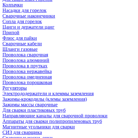
Колпачки
Насадки для горелок
Сварочные наконечники
Сопла для горелок
Цанги и держатели цанг
Припой
Флюс для пайки
Сварочные кабели
Шланги газовые
Проволока сварочная
Проволока алюминий
Проволока в прутках
Проволока нержавейка
Проволока омедненная
Проволока порошковая
Регуляторы
Электрододержатели и клеммы заземления
Зажимы-крокодилы (клемы заземления)
Зажимы массы сварочные
Для сварки пластиковых труб
Направляющие каналы для сварочной проволоки
Аппараты для сварки полипропиленовых труб
Магнитные угольники для сварки
СИЗ для сварщика
Сварочные маски, очки