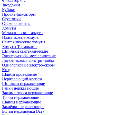
Фиксатор ФС
Звёздочки
Кубики
Прочие фиксаторы
Стульчики
Стяжные винты
Хомуты
Металлические хомуты
Пластиковые хомуты
Сантехнические хомуты
Хомуты Термоклип
Шпильки сантехнические
Электро-скобы металлические
Двухлапковые электро-скобы
Однолапковые электро-скобы
Kreg
Шайбы кровельные
Нержавеющий крепёж
Шпильки нержавеющие
Гайки нержавеющие
Зажимы троса нержавеющие
Тросы нержавеющие
Шайбы нержавеющие
Заклёпки нержавеющие
Болты нержавейка (А2)