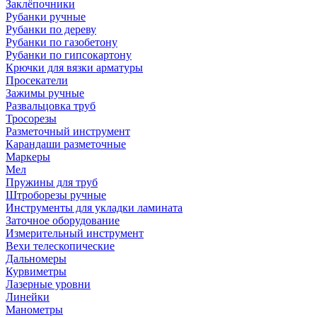
Заклёпочники
Рубанки ручные
Рубанки по дереву
Рубанки по газобетону
Рубанки по гипсокартону
Крючки для вязки арматуры
Просекатели
Зажимы ручные
Развальцовка труб
Тросорезы
Разметочный инструмент
Карандаши разметочные
Маркеры
Мел
Пружины для труб
Штроборезы ручные
Инструменты для укладки ламината
Заточное оборудование
Измерительный инструмент
Вехи телескопические
Дальномеры
Курвиметры
Лазерные уровни
Линейки
Манометры