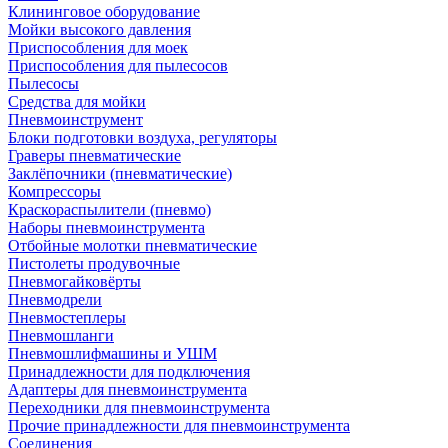
Клининговое оборудование
Мойки высокого давления
Приспособления для моек
Приспособления для пылесосов
Пылесосы
Средства для мойки
Пневмоинструмент
Блоки подготовки воздуха, регуляторы
Граверы пневматические
Заклёпочники (пневматические)
Компрессоры
Краскораспылители (пневмо)
Наборы пневмоинструмента
Отбойные молотки пневматические
Пистолеты продувочные
Пневмогайковёрты
Пневмодрели
Пневмостеплеры
Пневмошланги
Пневмошлифмашины и УШМ
Принадлежности для подключения
Адаптеры для пневмоинструмента
Переходники для пневмоинструмента
Прочие принадлежности для пневмоинструмента
Соединения