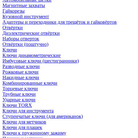
Магнитные захваты
Гайкорезы
Кузовной инструмент
Адаптеры и переходники для трещёток и гайковёртов
Отвёртки
Диэлектрические отвёртки
Наборы отверток
Отвёртки (поштучно)
Ключи
Ключи динамометрические
Имбусовые ключи (шестигранники)
Разводные ключи
Рожковые ключи
Накидные ключи
Комбинированные ключи
Торцевые ключи
Трубные ключи
Ударные ключи
Ключи TORX
Ключи для инструмента
Ступенчатые ключи (для американок)
Ключи для метчиков
Ключи для плашек
Ключи к пружинному зажиму