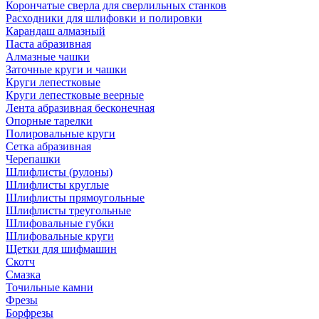
Корончатые сверла для сверлильных станков
Расходники для шлифовки и полировки
Карандаш алмазный
Паста абразивная
Алмазные чашки
Заточные круги и чашки
Круги лепестковые
Круги лепестковые веерные
Лента абразивная бесконечная
Опорные тарелки
Полировальные круги
Сетка абразивная
Черепашки
Шлифлисты (рулоны)
Шлифлисты круглые
Шлифлисты прямоугольные
Шлифлисты треугольные
Шлифовальные губки
Шлифовальные круги
Щетки для шифмашин
Скотч
Смазка
Точильные камни
Фрезы
Борфрезы