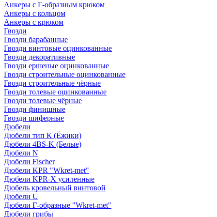
Анкеры с Г-образным крюком
Анкеры с кольцом
Анкеры с крюком
Гвозди
Гвозди барабанные
Гвозди винтовые оцинкованные
Гвозди декоративные
Гвозди ершеные оцинкованные
Гвозди строительные оцинкованные
Гвозди строительные чёрные
Гвозди толевые оцинкованные
Гвозди толевые чёрные
Гвозди финишные
Гвозди шиферные
Дюбели
Дюбели тип К (Ёжики)
Дюбели 4BS-K (Белые)
Дюбели N
Дюбели Fischer
Дюбели KPR "Wkret-met"
Дюбели KPR-Х усиленные
Дюбель кровельный винтовой
Дюбели U
Дюбели Г-образные "Wkret-met"
Дюбели грибы