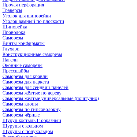
Прочая перфорация
Траверсы
Уголок для шинорейки
Уголок рамный по плоскости
Шинорейка
Проволока
Саморезы
Винты-конфирматы
Глухари
Конструкционные саморезы
Нагели
Оконные саморезы
Прессшайбы
Саморезы для кровли
Саморезы для паркета
Саморезы для сендвич-панелей
Саморезы жёлтые по дереву
Саморезы жёлтые универсальные (поштучно)
Саморезы клопы
Саморезы по гипсоволокну
Саморезы чёрные
Шуруп костыль Г-образный
Шурупы с кольцом
Шурупы с полукольцом
Русский саморез