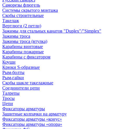
Саморезы флюгель
Системы скрытого монтажа
Скобы строительные
Такелаж
Вертлюги (2 петли)
Зажимы для стальных канатов "Duplex"/"Simplex"
Зажимы троса
Зажимы троса (втулка)
Карабины винтовые
Карабины пожарные
Карабины с фиксатором
Коуши
Крюки S-образные
Рым-болты
Рым-гайки
Скобы шакле такелажные
Соединители цепи
Талрепы
Тросы
Цепи
Фиксаторы арматуры
Защитные колпачки на арматуру
Фиксаторы арматуры «конус»
Фиксаторы арматуры «опора»