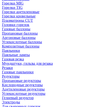
Горелки MIG
Горелки TIG
Горелки ацетиленовые
Горелки кровельные
Плазматроны CUT
Головки горелок
Газовые баллоны
Пропановые баллоны
Аргоновые баллоны
Углекислотные баллоны
Композитные баллоны
Паяльники
Паяльные лампы
Газовая резка
Мундштуки, гильзы для резака
Резаки
Газовые паяльники
Редукторы
Пропановые редукторы
Кислородные редукторы
Ацетиленовые редукторы
Углекислотные редукторы
Гелиевый редуктор
Электроды
Для сварочных горелок