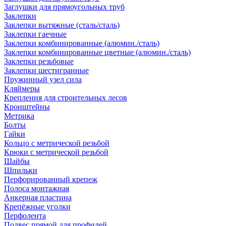
Заглушки для прямоугольных труб
Заклепки
Заклепки вытяжные (сталь/сталь)
Заклепки гаечные
Заклепки комбинированные (алюмин./сталь)
Заклепки комбинированные цветные (алюмин./сталь)
Заклепки резьбовые
Заклепки шестигранные
Пружинный узел сила
Кляймеры
Крепления для строительных лесов
Кронштейны
Метрика
Болты
Гайки
Кольцо с метрической резьбой
Крюки с метрической резьбой
Шайбы
Шпильки
Перфорированный крепеж
Полоса монтажная
Анкерная пластина
Крепёжные уголки
Перфолента
Подвес прямой для профилей