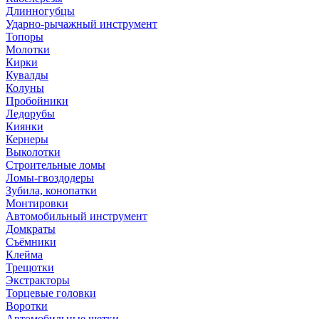
Длинногубцы
Ударно-рычажный инструмент
Топоры
Молотки
Кирки
Кувалды
Колуны
Пробойники
Ледорубы
Киянки
Кернеры
Выколотки
Строительные ломы
Ломы-гвоздодеры
Зубила, конопатки
Монтировки
Автомобильный инструмент
Домкраты
Съёмники
Клейма
Трещотки
Экстракторы
Торцевые головки
Воротки
Автомобильные щетки