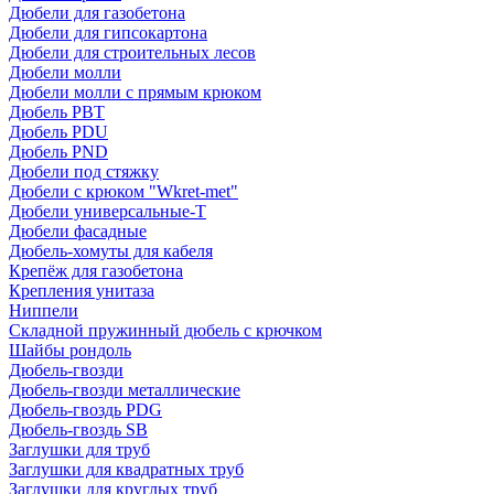
Дюбели для газобетона
Дюбели для гипсокартона
Дюбели для строительных лесов
Дюбели молли
Дюбели молли с прямым крюком
Дюбель PBT
Дюбель PDU
Дюбель PND
Дюбели под стяжку
Дюбели с крюком "Wkret-met"
Дюбели универсальные-Т
Дюбели фасадные
Дюбель-хомуты для кабеля
Крепёж для газобетона
Крепления унитаза
Ниппели
Складной пружинный дюбель с крючком
Шайбы рондоль
Дюбель-гвозди
Дюбель-гвозди металлические
Дюбель-гвоздь PDG
Дюбель-гвоздь SB
Заглушки для труб
Заглушки для квадратных труб
Заглушки для круглых труб