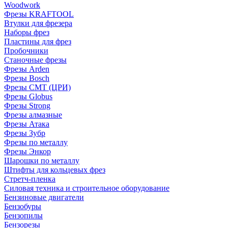
Woodwork
Фрезы KRAFTOOL
Втулки для фрезера
Наборы фрез
Пластины для фрез
Пробочники
Станочные фрезы
Фрезы Arden
Фрезы Bosch
Фрезы CMT (ЦРИ)
Фрезы Globus
Фрезы Strong
Фрезы алмазные
Фрезы Атака
Фрезы Зубр
Фрезы по металлу
Фрезы Энкор
Шарошки по металлу
Штифты для кольцевых фрез
Стретч-пленка
Силовая техника и строительное оборудование
Бензиновые двигатели
Бензобуры
Бензопилы
Бензорезы