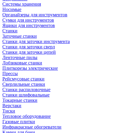
Системы хранения
Носимые
Органайзеры для инструментов
Сумки для инструментов
Ящики для инструментов
Станки
Заточные станки
Станки для заточки инструмента
Станки для заточки сверл
Станки для заточки цепей
Ленточные пилы
Лобзиковые станки
Плиткорезы электрические
Прессы
Рейсмусовые станки
Сверлильные станки
Станки распиловочные
Станки шлифовальные
Токарные станки
Верстаки
Тиски
Тепловое оборудование
Газовые плитки
Инфракрасные обогреватели
Камни для бани