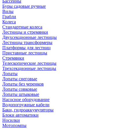
Бассейны
Буры садовые ручные
Вилы
Грабли
Колеса
Стандартные колеса
Лестницы и стремянки
Двухсекционные лестницы
Лестницы трансформеры
Платформы для лестниц
Приставные лестницы
Стремянки
Телескопические лестницы
Трехсекционные лестницы
Лопаты
Лопаты снеговые
Лопаты без черенков
Лопаты совковые
Лопаты штыковые
Насосное оборудование
Водопогружные кабели
Баки, гидроаккумуляторы
Блоки автоматики
Носилки
Мотопомпы