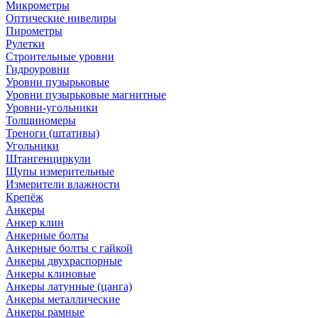
Микрометры
Оптические нивелиры
Пирометры
Рулетки
Строительные уровни
Гидроуровни
Уровни пузырьковые
Уровни пузырьковые магнитные
Уровни-угольники
Толщиномеры
Треноги (штативы)
Угольники
Штангенциркули
Щупы измерительные
Измерители влажности
Крепёж
Анкеры
Анкер клин
Анкерные болты
Анкерные болты с гайкой
Анкеры двухраспорные
Анкеры клиновые
Анкеры латунные (цанга)
Анкеры металлические
Анкеры рамные