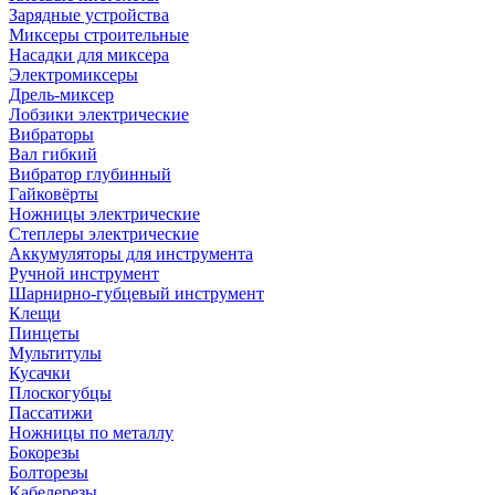
Зарядные устройства
Миксеры строительные
Насадки для миксера
Электромиксеры
Дрель-миксер
Лобзики электрические
Вибраторы
Вал гибкий
Вибратор глубинный
Гайковёрты
Ножницы электрические
Степлеры электрические
Аккумуляторы для инструмента
Ручной инструмент
Шарнирно-губцевый инструмент
Клещи
Пинцеты
Мультитулы
Кусачки
Плоскогубцы
Пассатижи
Ножницы по металлу
Бокорезы
Болторезы
Кабелерезы