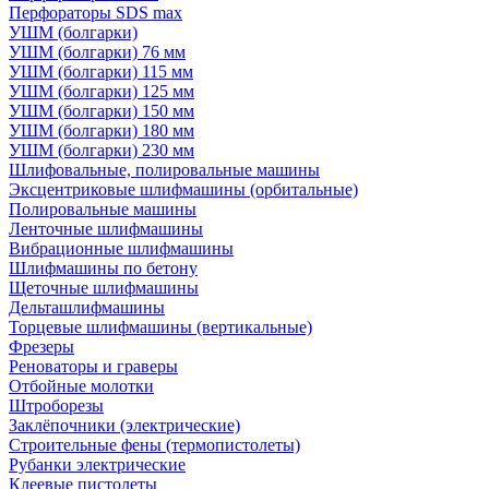
Перфораторы SDS max
УШМ (болгарки)
УШМ (болгарки) 76 мм
УШМ (болгарки) 115 мм
УШМ (болгарки) 125 мм
УШМ (болгарки) 150 мм
УШМ (болгарки) 180 мм
УШМ (болгарки) 230 мм
Шлифовальные, полировальные машины
Эксцентриковые шлифмашины (орбитальные)
Полировальные машины
Ленточные шлифмашины
Вибрационные шлифмашины
Шлифмашины по бетону
Щеточные шлифмашины
Дельташлифмашины
Торцевые шлифмашины (вертикальные)
Фрезеры
Реноваторы и граверы
Отбойные молотки
Штроборезы
Заклёпочники (электрические)
Строительные фены (термопистолеты)
Рубанки электрические
Клеевые пистолеты