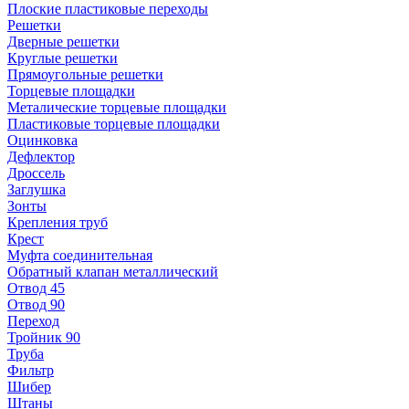
Плоские пластиковые переходы
Решетки
Дверные решетки
Круглые решетки
Прямоугольные решетки
Торцевые площадки
Металические торцевые площадки
Пластиковые торцевые площадки
Оцинковка
Дефлектор
Дроссель
Заглушка
Зонты
Крепления труб
Крест
Муфта соединительная
Обратный клапан металлический
Отвод 45
Отвод 90
Переход
Тройник 90
Труба
Фильтр
Шибер
Штаны