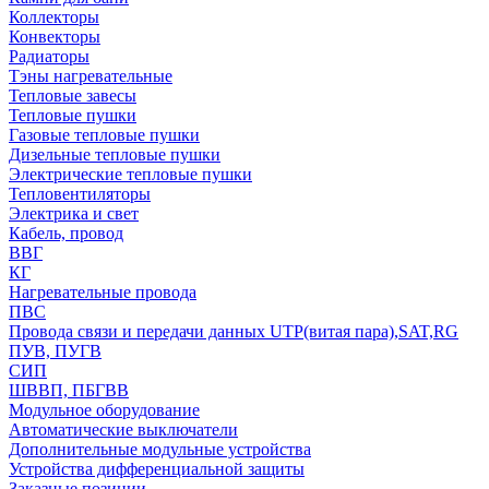
Коллекторы
Конвекторы
Радиаторы
Тэны нагревательные
Тепловые завесы
Тепловые пушки
Газовые тепловые пушки
Дизельные тепловые пушки
Электрические тепловые пушки
Тепловентиляторы
Электрика и свет
Кабель, провод
ВВГ
КГ
Нагревательные провода
ПВС
Провода связи и передачи данных UTP(витая пара),SAT,RG
ПУВ, ПУГВ
СИП
ШВВП, ПБГВВ
Модульное оборудование
Автоматические выключатели
Дополнительные модульные устройства
Устройства дифференциальной защиты
Заказные позиции