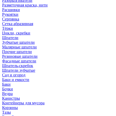
Разбрызгиватели
Разметочная краска, нити
Расшивки
Рукоятки
Серпянка
Сетка абразивная
Тёрки
Цикли, скребки
Шпатели
Зубчатые шпатели
Малярные шпатели
Прочие шпатели
Резиновые шпатели
Фасадные шпатели
Шпатель-скребок
Шпатели зубчатые
Сад и огород
Баки и емкости
Баки
Бочки
Ведра
Канистры
Контейнеры для мусора
Корзины
Тазы