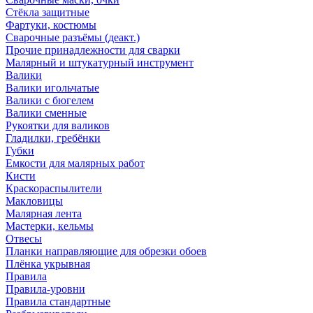
Стёкла защитные
Фартуки, костюмы
Сварочные разъёмы (деакт.)
Прочие принадлежности для сварки
Малярный и штукатурный инструмент
Валики
Валики игольчатые
Валики с бюгелем
Валики сменные
Рукоятки для валиков
Гладилки, гребёнки
Губки
Емкости для малярных работ
Кисти
Краскораспылители
Макловицы
Малярная лента
Мастерки, кельмы
Отвесы
Планки направляющие для обрезки обоев
Плёнка укрывная
Правила
Правила-уровни
Правила стандартные