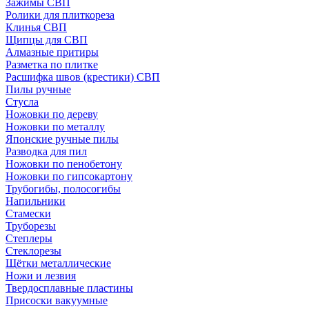
Зажимы СВП
Ролики для плиткореза
Клинья СВП
Щипцы для СВП
Алмазные притиры
Разметка по плитке
Расшифка швов (крестики) СВП
Пилы ручные
Стусла
Ножовки по дереву
Ножовки по металлу
Японские ручные пилы
Разводка для пил
Ножовки по пенобетону
Ножовки по гипсокартону
Трубогибы, полосогибы
Напильники
Стамески
Труборезы
Степлеры
Стеклорезы
Щётки металлические
Ножи и лезвия
Твердосплавные пластины
Присоски вакуумные