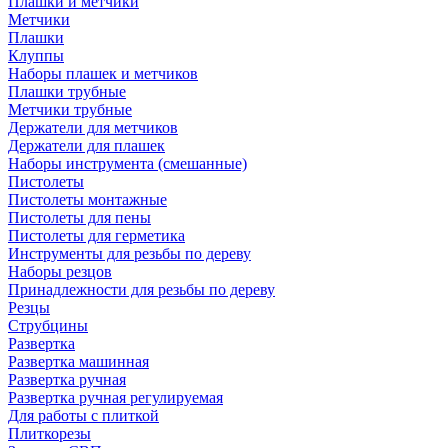
Плашки и метчики
Метчики
Плашки
Клуппы
Наборы плашек и метчиков
Плашки трубные
Метчики трубные
Держатели для метчиков
Держатели для плашек
Наборы инструмента (смешанные)
Пистолеты
Пистолеты монтажные
Пистолеты для пены
Пистолеты для герметика
Инструменты для резьбы по дереву
Наборы резцов
Принадлежности для резьбы по дереву
Резцы
Струбцины
Развертка
Развертка машинная
Развертка ручная
Развертка ручная регулируемая
Для работы с плиткой
Плиткорезы