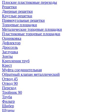
Плоские пластиковые переходы
Решетки
Дверные решетки
Круглые решетки
Прямоугольные решетки
Торцевые площадки
Металические торцевые площадки
Пластиковые торцевые площадки
Оцинковка
Дефлектор
Дроссель
Заглушка
Зонты
Крепления труб
Крест
Муфта соединительная
Обратный клапан металлический
Отвод 45
Отвод 90
Переход
Тройник 90
Труба
Фильтр
Шибер
Штаны