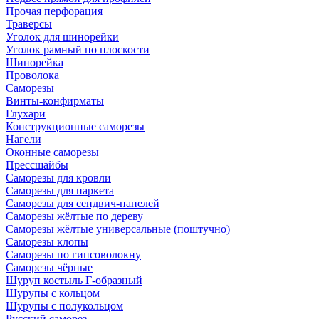
Прочая перфорация
Траверсы
Уголок для шинорейки
Уголок рамный по плоскости
Шинорейка
Проволока
Саморезы
Винты-конфирматы
Глухари
Конструкционные саморезы
Нагели
Оконные саморезы
Прессшайбы
Саморезы для кровли
Саморезы для паркета
Саморезы для сендвич-панелей
Саморезы жёлтые по дереву
Саморезы жёлтые универсальные (поштучно)
Саморезы клопы
Саморезы по гипсоволокну
Саморезы чёрные
Шуруп костыль Г-образный
Шурупы с кольцом
Шурупы с полукольцом
Русский саморез