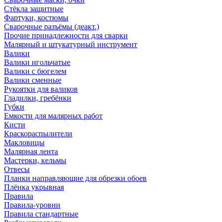
Стёкла защитные
Фартуки, костюмы
Сварочные разъёмы (деакт.)
Прочие принадлежности для сварки
Малярный и штукатурный инструмент
Валики
Валики игольчатые
Валики с бюгелем
Валики сменные
Рукоятки для валиков
Гладилки, гребёнки
Губки
Емкости для малярных работ
Кисти
Краскораспылители
Макловицы
Малярная лента
Мастерки, кельмы
Отвесы
Планки направляющие для обрезки обоев
Плёнка укрывная
Правила
Правила-уровни
Правила стандартные