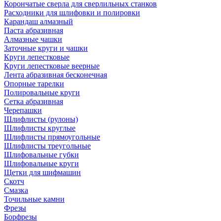
Корончатые сверла для сверлильных станков
Расходники для шлифовки и полировки
Карандаш алмазный
Паста абразивная
Алмазные чашки
Заточные круги и чашки
Круги лепестковые
Круги лепестковые веерные
Лента абразивная бесконечная
Опорные тарелки
Полировальные круги
Сетка абразивная
Черепашки
Шлифлисты (рулоны)
Шлифлисты круглые
Шлифлисты прямоугольные
Шлифлисты треугольные
Шлифовальные губки
Шлифовальные круги
Щетки для шифмашин
Скотч
Смазка
Точильные камни
Фрезы
Борфрезы