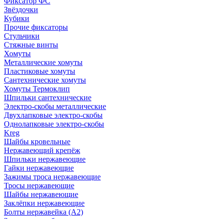
Фиксатор ФС
Звёздочки
Кубики
Прочие фиксаторы
Стульчики
Стяжные винты
Хомуты
Металлические хомуты
Пластиковые хомуты
Сантехнические хомуты
Хомуты Термоклип
Шпильки сантехнические
Электро-скобы металлические
Двухлапковые электро-скобы
Однолапковые электро-скобы
Kreg
Шайбы кровельные
Нержавеющий крепёж
Шпильки нержавеющие
Гайки нержавеющие
Зажимы троса нержавеющие
Тросы нержавеющие
Шайбы нержавеющие
Заклёпки нержавеющие
Болты нержавейка (А2)