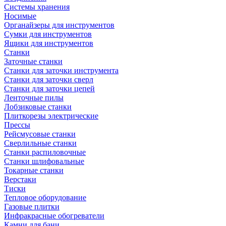
Системы хранения
Носимые
Органайзеры для инструментов
Сумки для инструментов
Ящики для инструментов
Станки
Заточные станки
Станки для заточки инструмента
Станки для заточки сверл
Станки для заточки цепей
Ленточные пилы
Лобзиковые станки
Плиткорезы электрические
Прессы
Рейсмусовые станки
Сверлильные станки
Станки распиловочные
Станки шлифовальные
Токарные станки
Верстаки
Тиски
Тепловое оборудование
Газовые плитки
Инфракрасные обогреватели
Камни для бани