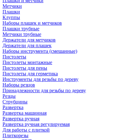
Плашки и метчики
Метчики
Плашки
Клуппы
Наборы плашек и метчиков
Плашки трубные
Метчики трубные
Держатели для метчиков
Держатели для плашек
Наборы инструмента (смешанные)
Пистолеты
Пистолеты монтажные
Пистолеты для пены
Пистолеты для герметика
Инструменты для резьбы по дереву
Наборы резцов
Принадлежности для резьбы по дереву
Резцы
Струбцины
Развертка
Развертка машинная
Развертка ручная
Развертка ручная регулируемая
Для работы с плиткой
Плиткорезы