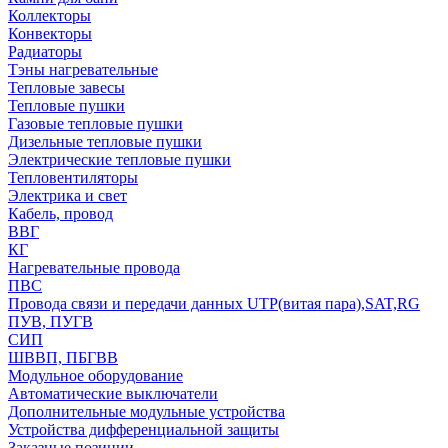
Коллекторы
Конвекторы
Радиаторы
Тэны нагревательные
Тепловые завесы
Тепловые пушки
Газовые тепловые пушки
Дизельные тепловые пушки
Электрические тепловые пушки
Тепловентиляторы
Электрика и свет
Кабель, провод
ВВГ
КГ
Нагревательные провода
ПВС
Провода связи и передачи данных UTP(витая пара),SAT,RG
ПУВ, ПУГВ
СИП
ШВВП, ПБГВВ
Модульное оборудование
Автоматические выключатели
Дополнительные модульные устройства
Устройства дифференциальной защиты
Заказные позиции