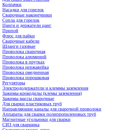
Колпачки
Насадки для горелок
Сварочные наконечники
Сопла для горелок
Цанги и держатели цанг
Припой
Флюс для пайки
Сварочные кабели
Шланги газовые
Проволока сварочная
Проволока алюминий
Проволока в прутках
Проволока нержавейка
Проволока омедненная
Проволока порошковая
Регуляторы
Электрододержатели и клеммы заземления
Зажимы-крокодилы (клемы заземления)
Зажимы массы сварочные
Для сварки пластиковых труб
Направляющие каналы для сварочной проволоки
Аппараты для сварки полипропиленовых труб
Магнитные угольники для сварки
СИЗ для сварщика
Сварочные маски, очки