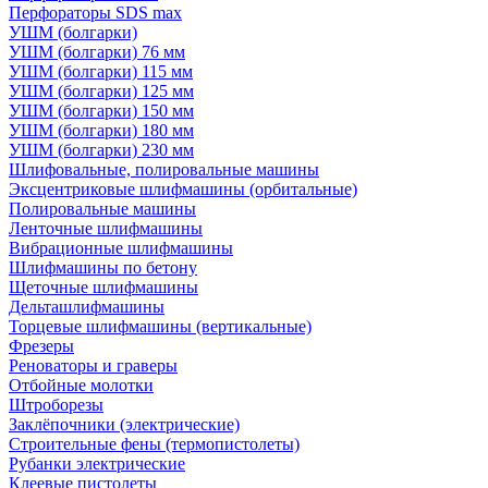
Перфораторы SDS max
УШМ (болгарки)
УШМ (болгарки) 76 мм
УШМ (болгарки) 115 мм
УШМ (болгарки) 125 мм
УШМ (болгарки) 150 мм
УШМ (болгарки) 180 мм
УШМ (болгарки) 230 мм
Шлифовальные, полировальные машины
Эксцентриковые шлифмашины (орбитальные)
Полировальные машины
Ленточные шлифмашины
Вибрационные шлифмашины
Шлифмашины по бетону
Щеточные шлифмашины
Дельташлифмашины
Торцевые шлифмашины (вертикальные)
Фрезеры
Реноваторы и граверы
Отбойные молотки
Штроборезы
Заклёпочники (электрические)
Строительные фены (термопистолеты)
Рубанки электрические
Клеевые пистолеты