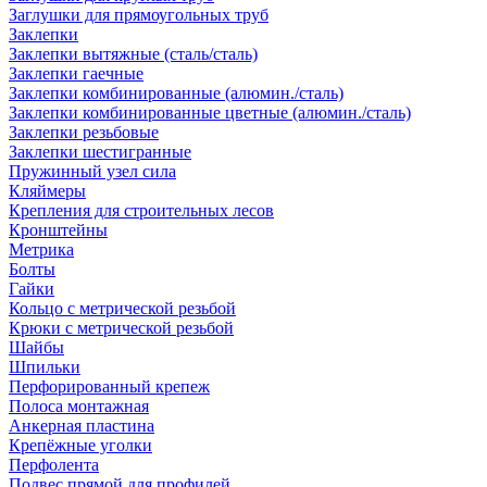
Заглушки для прямоугольных труб
Заклепки
Заклепки вытяжные (сталь/сталь)
Заклепки гаечные
Заклепки комбинированные (алюмин./сталь)
Заклепки комбинированные цветные (алюмин./сталь)
Заклепки резьбовые
Заклепки шестигранные
Пружинный узел сила
Кляймеры
Крепления для строительных лесов
Кронштейны
Метрика
Болты
Гайки
Кольцо с метрической резьбой
Крюки с метрической резьбой
Шайбы
Шпильки
Перфорированный крепеж
Полоса монтажная
Анкерная пластина
Крепёжные уголки
Перфолента
Подвес прямой для профилей