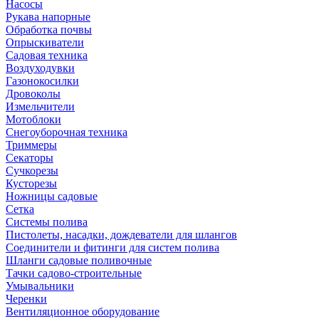
Насосы
Рукава напорные
Обработка почвы
Опрыскиватели
Садовая техника
Воздуходувки
Газонокосилки
Дровоколы
Измельчители
Мотоблоки
Снегоуборочная техника
Триммеры
Секаторы
Сучкорезы
Кусторезы
Ножницы садовые
Сетка
Системы полива
Пистолеты, насадки, дождеватели для шлангов
Соединители и фитинги для систем полива
Шланги садовые поливочные
Тачки садово-строительные
Умывальники
Черенки
Вентиляционное оборудование