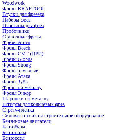
Woodwork
Фрезы KRAFTOOL
Втулки для фрезера
Наборы фрез
Пластины для фрез
Пробочники
Станочные фрезы
Фрезы Arden
Фрезы Bosch
Фрезы CMT (ЦРИ)
Фрезы Globus
Фрезы Strong
Фрезы алмазные
Фрезы Атака
Фрезы Зубр
Фрезы по металлу
Фрезы Энкор
Шарошки по металлу
Штифты для кольцевых фрез
Стретч-пленка
Силовая техника и строительное оборудование
Бензиновые двигатели
Бензобуры
Бензопилы
Бензорезы