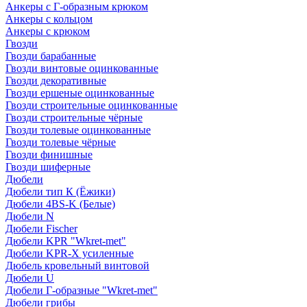
Анкеры с Г-образным крюком
Анкеры с кольцом
Анкеры с крюком
Гвозди
Гвозди барабанные
Гвозди винтовые оцинкованные
Гвозди декоративные
Гвозди ершеные оцинкованные
Гвозди строительные оцинкованные
Гвозди строительные чёрные
Гвозди толевые оцинкованные
Гвозди толевые чёрные
Гвозди финишные
Гвозди шиферные
Дюбели
Дюбели тип К (Ёжики)
Дюбели 4BS-K (Белые)
Дюбели N
Дюбели Fischer
Дюбели KPR "Wkret-met"
Дюбели KPR-Х усиленные
Дюбель кровельный винтовой
Дюбели U
Дюбели Г-образные "Wkret-met"
Дюбели грибы