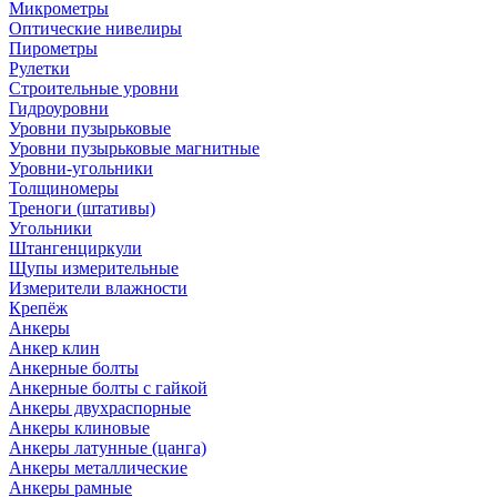
Микрометры
Оптические нивелиры
Пирометры
Рулетки
Строительные уровни
Гидроуровни
Уровни пузырьковые
Уровни пузырьковые магнитные
Уровни-угольники
Толщиномеры
Треноги (штативы)
Угольники
Штангенциркули
Щупы измерительные
Измерители влажности
Крепёж
Анкеры
Анкер клин
Анкерные болты
Анкерные болты с гайкой
Анкеры двухраспорные
Анкеры клиновые
Анкеры латунные (цанга)
Анкеры металлические
Анкеры рамные