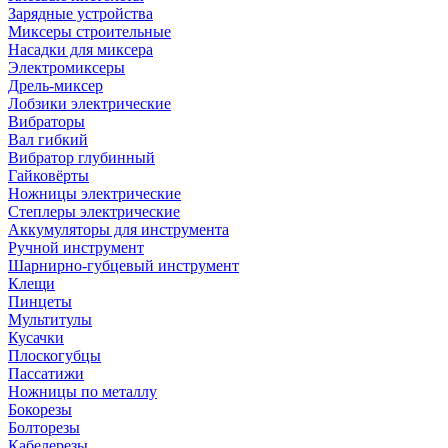
Зарядные устройства
Миксеры строительные
Насадки для миксера
Электромиксеры
Дрель-миксер
Лобзики электрические
Вибраторы
Вал гибкий
Вибратор глубинный
Гайковёрты
Ножницы электрические
Степлеры электрические
Аккумуляторы для инструмента
Ручной инструмент
Шарнирно-губцевый инструмент
Клещи
Пинцеты
Мультитулы
Кусачки
Плоскогубцы
Пассатижи
Ножницы по металлу
Бокорезы
Болторезы
Кабелерезы