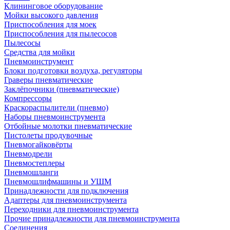
Клининговое оборудование
Мойки высокого давления
Приспособления для моек
Приспособления для пылесосов
Пылесосы
Средства для мойки
Пневмоинструмент
Блоки подготовки воздуха, регуляторы
Граверы пневматические
Заклёпочники (пневматические)
Компрессоры
Краскораспылители (пневмо)
Наборы пневмоинструмента
Отбойные молотки пневматические
Пистолеты продувочные
Пневмогайковёрты
Пневмодрели
Пневмостеплеры
Пневмошланги
Пневмошлифмашины и УШМ
Принадлежности для подключения
Адаптеры для пневмоинструмента
Переходники для пневмоинструмента
Прочие принадлежности для пневмоинструмента
Соединения