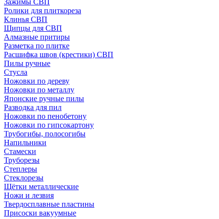
Зажимы СВП
Ролики для плиткореза
Клинья СВП
Щипцы для СВП
Алмазные притиры
Разметка по плитке
Расшифка швов (крестики) СВП
Пилы ручные
Стусла
Ножовки по дереву
Ножовки по металлу
Японские ручные пилы
Разводка для пил
Ножовки по пенобетону
Ножовки по гипсокартону
Трубогибы, полосогибы
Напильники
Стамески
Труборезы
Степлеры
Стеклорезы
Щётки металлические
Ножи и лезвия
Твердосплавные пластины
Присоски вакуумные