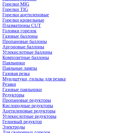
Горелки MIG
Горелки TIG
Горелки ацетиленовые
Горелки кровельные
Плазматроны CUT
Головки горелок
Газовые баллоны
Пропановые баллоны
Аргоновые баллоны
Углекислотные баллоны
Композитные баллоны
Паяльники
Паяльные лампы
Газовая резка
Мундштуки, гильзы для резака
Резаки
Газовые паяльники
Редукторы
Пропановые редукторы
Кислородные редукторы
Ацетиленовые редукторы
Углекислотные редукторы
Гелиевый редуктор
Электроды
Для сварочных горелок