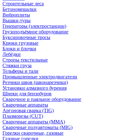
Строительные леса
Бетономешалки
Виброплиты
Вышки-туры
Генераторы (электростанции)
Грузоподъёмное оборудование
Буксировочные тросы
Крюки грузовые
Блоки и блочки
Лебёдки
Стропы текстильные
Стяжки груза
Тельферы и тали
Промышленные электродвигатели
Резчики швов (швонарезчики)
Установки алмазного бурения
Шнеки для бензобуров
Сварочное и паяльное оборудование
Сварочные аппараты
Аргоновая сварка (TIG)
Плазморезы (CUT)
Сварочные аппараты (MMA)
Сварочные полуавтоматы (MIG)
Горелки сварочные, газовые
Газовые горелки