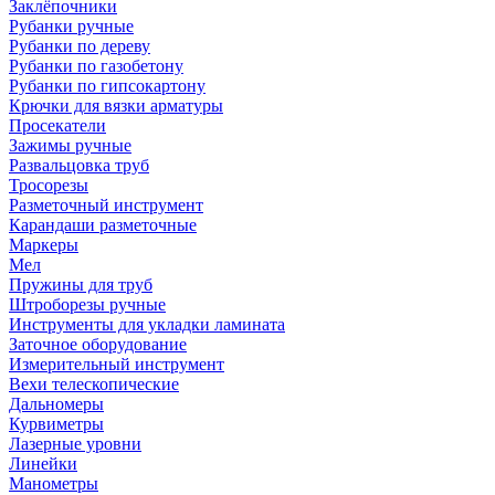
Заклёпочники
Рубанки ручные
Рубанки по дереву
Рубанки по газобетону
Рубанки по гипсокартону
Крючки для вязки арматуры
Просекатели
Зажимы ручные
Развальцовка труб
Тросорезы
Разметочный инструмент
Карандаши разметочные
Маркеры
Мел
Пружины для труб
Штроборезы ручные
Инструменты для укладки ламината
Заточное оборудование
Измерительный инструмент
Вехи телескопические
Дальномеры
Курвиметры
Лазерные уровни
Линейки
Манометры