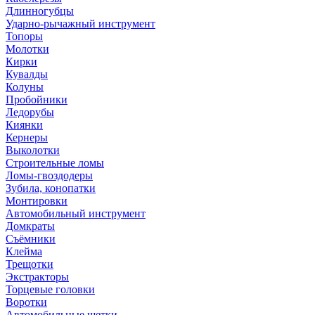
Длинногубцы
Ударно-рычажный инструмент
Топоры
Молотки
Кирки
Кувалды
Колуны
Пробойники
Ледорубы
Киянки
Кернеры
Выколотки
Строительные ломы
Ломы-гвоздодеры
Зубила, конопатки
Монтировки
Автомобильный инструмент
Домкраты
Съёмники
Клейма
Трещотки
Экстракторы
Торцевые головки
Воротки
Автомобильные щетки