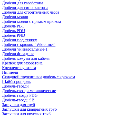
Дюбели для газобетона
Дюбели для гипсокартона
Дюбели для строительных лесов
Дюбели молли
Дюбели молли с прямым крюком
Дюбель PBT
Дюбель PDU
Дюбель PND
Дюбели под стяжку
Дюбели с крюком "Wkret-met"
Дюбели универсальные-Т
Дюбели фасадные
Дюбель-хомуты для кабеля
Крепёж для газобетона
Крепления унитаза
Ниппели
Складной пружинный дюбель с крючком
Шайбы рондоль
Дюбель-гвозди
Дюбель-гвозди металлические
Дюбель-гвоздь PDG
Дюбель-гвоздь SB
Заглушки для труб
Заглушки для квадратных труб
Заглушки для круглых труб