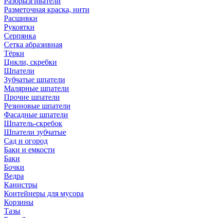
Разбрызгиватели
Разметочная краска, нити
Расшивки
Рукоятки
Серпянка
Сетка абразивная
Тёрки
Цикли, скребки
Шпатели
Зубчатые шпатели
Малярные шпатели
Прочие шпатели
Резиновые шпатели
Фасадные шпатели
Шпатель-скребок
Шпатели зубчатые
Сад и огород
Баки и емкости
Баки
Бочки
Ведра
Канистры
Контейнеры для мусора
Корзины
Тазы