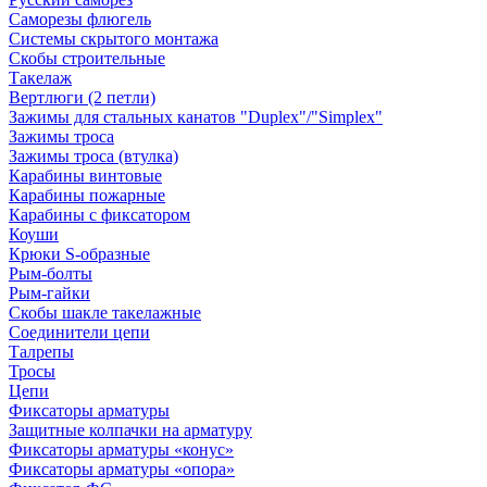
Саморезы флюгель
Системы скрытого монтажа
Скобы строительные
Такелаж
Вертлюги (2 петли)
Зажимы для стальных канатов "Duplex"/"Simplex"
Зажимы троса
Зажимы троса (втулка)
Карабины винтовые
Карабины пожарные
Карабины с фиксатором
Коуши
Крюки S-образные
Рым-болты
Рым-гайки
Скобы шакле такелажные
Соединители цепи
Талрепы
Тросы
Цепи
Фиксаторы арматуры
Защитные колпачки на арматуру
Фиксаторы арматуры «конус»
Фиксаторы арматуры «опора»