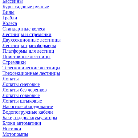
Бассейны
Буры садовые ручные
Вилы
Грабли
Колеса
Стандартные колеса
Лестницы и стремянки
Двухсекционные лестницы
Лестницы трансформеры
Платформы для лестниц
Приставные лестницы
Стремянки
Телескопические лестницы
Трехсекционные лестницы
Лопаты
Лопаты снеговые
Лопаты без черенков
Лопаты совковые
Лопаты штыковые
Насосное оборудование
Водопогружные кабели
Баки, гидроаккумуляторы
Блоки автоматики
Носилки
Мотопомпы