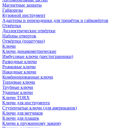
Магнитные захваты
Гайкорезы
Кузовной инструмент
Адаптеры и переходники для трещёток и гайковёртов
Отвёртки
Диэлектрические отвёртки
Наборы отверток
Отвёртки (поштучно)
Ключи
Ключи динамометрические
Имбусовые ключи (шестигранники)
Разводные ключи
Рожковые ключи
Накидные ключи
Комбинированные ключи
Торцевые ключи
Трубные ключи
Ударные ключи
Ключи TORX
Ключи для инструмента
Ступенчатые ключи (для американок)
Ключи для метчиков
Ключи для плашек
Ключи к пружинному зажиму