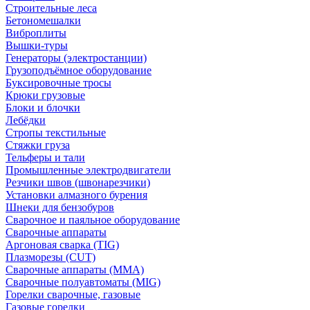
Строительные леса
Бетономешалки
Виброплиты
Вышки-туры
Генераторы (электростанции)
Грузоподъёмное оборудование
Буксировочные тросы
Крюки грузовые
Блоки и блочки
Лебёдки
Стропы текстильные
Стяжки груза
Тельферы и тали
Промышленные электродвигатели
Резчики швов (швонарезчики)
Установки алмазного бурения
Шнеки для бензобуров
Сварочное и паяльное оборудование
Сварочные аппараты
Аргоновая сварка (TIG)
Плазморезы (CUT)
Сварочные аппараты (MMA)
Сварочные полуавтоматы (MIG)
Горелки сварочные, газовые
Газовые горелки