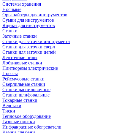
Системы хранения
Носимые
Органайзеры для инструментов
Сумки для инструментов
Ящики для инструментов
Станки
Заточные станки
Станки для заточки инструмента
Станки для заточки сверл
Станки для заточки цепей
Ленточные пилы
Лобзиковые станки
Плиткорезы электрические
Прессы
Рейсмусовые станки
Сверлильные станки
Станки распиловочные
Станки шлифовальные
Токарные станки
Верстаки
Тиски
Тепловое оборудование
Газовые плитки
Инфракрасные обогреватели
Камни для бани