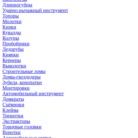
Длинногубцы
Ударно-рычажный инструмент
Топоры
Молотки
Кирки
Кувалды
Колуны
Пробойники
Ледорубы
Киянки
Кернеры
Выколотки
Строительные ломы
Ломы-гвоздодеры
Зубила, конопатки
Монтировки
Автомобильный инструмент
Домкраты
Съёмники
Клейма
Трещотки
Экстракторы
Торцевые головки
Воротки
Автомобильные щетки