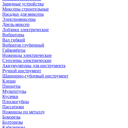
Зарядные устройства
Миксеры строительные
Насадки для миксера
Электромиксеры
Дрель-миксер
Лобзики электрические
Вибраторы
Вал гибкий
Вибратор глубинный
Гайковёрты
Ножницы электрические
Степлеры электрические
Аккумуляторы для инструмента
Ручной инструмент
Шарнирно-губцевый инструмент
Клещи
Пинцеты
Мультитулы
Кусачки
Плоскогубцы
Пассатижи
Ножницы по металлу
Бокорезы
Болторезы
Кабелерезы