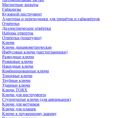
Магнитные захваты
Гайкорезы
Кузовной инструмент
Адаптеры и переходники для трещёток и гайковёртов
Отвёртки
Диэлектрические отвёртки
Наборы отверток
Отвёртки (поштучно)
Ключи
Ключи динамометрические
Имбусовые ключи (шестигранники)
Разводные ключи
Рожковые ключи
Накидные ключи
Комбинированные ключи
Торцевые ключи
Трубные ключи
Ударные ключи
Ключи TORX
Ключи для инструмента
Ступенчатые ключи (для американок)
Ключи для метчиков
Ключи для плашек
Ключи к пружинному зажиму