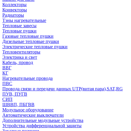
Коллекторы
Конвекторы
Радиаторы
Тэны нагревательные
Тепловые завесы
Тепловые пушки
Газовые тепловые пушки
Дизельные тепловые пушки
Электрические тепловые пушки
Тепловентиляторы
Электрика и свет
Кабель, провод
ВВГ
КГ
Нагревательные провода
ПВС
Провода связи и передачи данных UTP(витая пара),SAT,RG
ПУВ, ПУГВ
СИП
ШВВП, ПБГВВ
Модульное оборудование
Автоматические выключатели
Дополнительные модульные устройства
Устройства дифференциальной защиты
Заказные позиции