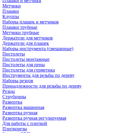
Плашки и метчики
Метчики
Плашки
Клуппы
Наборы плашек и метчиков
Плашки трубные
Метчики трубные
Держатели для метчиков
Держатели для плашек
Наборы инструмента (смешанные)
Пистолеты
Пистолеты монтажные
Пистолеты для пены
Пистолеты для герметика
Инструменты для резьбы по дереву
Наборы резцов
Принадлежности для резьбы по дереву
Резцы
Струбцины
Развертка
Развертка машинная
Развертка ручная
Развертка ручная регулируемая
Для работы с плиткой
Плиткорезы