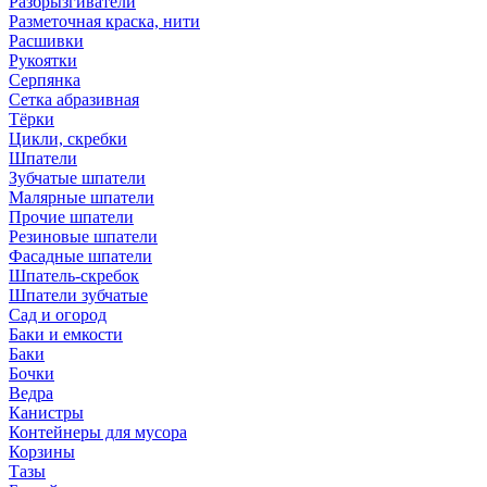
Разбрызгиватели
Разметочная краска, нити
Расшивки
Рукоятки
Серпянка
Сетка абразивная
Тёрки
Цикли, скребки
Шпатели
Зубчатые шпатели
Малярные шпатели
Прочие шпатели
Резиновые шпатели
Фасадные шпатели
Шпатель-скребок
Шпатели зубчатые
Сад и огород
Баки и емкости
Баки
Бочки
Ведра
Канистры
Контейнеры для мусора
Корзины
Тазы