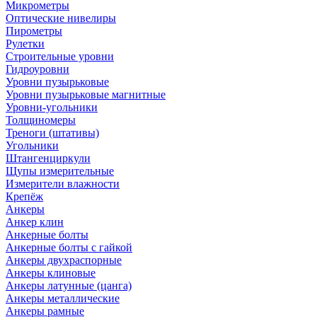
Микрометры
Оптические нивелиры
Пирометры
Рулетки
Строительные уровни
Гидроуровни
Уровни пузырьковые
Уровни пузырьковые магнитные
Уровни-угольники
Толщиномеры
Треноги (штативы)
Угольники
Штангенциркули
Щупы измерительные
Измерители влажности
Крепёж
Анкеры
Анкер клин
Анкерные болты
Анкерные болты с гайкой
Анкеры двухраспорные
Анкеры клиновые
Анкеры латунные (цанга)
Анкеры металлические
Анкеры рамные