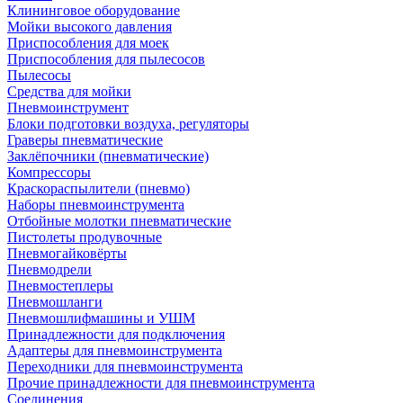
Клининговое оборудование
Мойки высокого давления
Приспособления для моек
Приспособления для пылесосов
Пылесосы
Средства для мойки
Пневмоинструмент
Блоки подготовки воздуха, регуляторы
Граверы пневматические
Заклёпочники (пневматические)
Компрессоры
Краскораспылители (пневмо)
Наборы пневмоинструмента
Отбойные молотки пневматические
Пистолеты продувочные
Пневмогайковёрты
Пневмодрели
Пневмостеплеры
Пневмошланги
Пневмошлифмашины и УШМ
Принадлежности для подключения
Адаптеры для пневмоинструмента
Переходники для пневмоинструмента
Прочие принадлежности для пневмоинструмента
Соединения