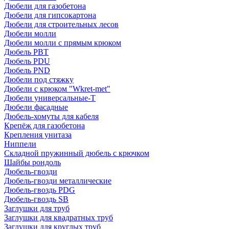
Дюбели для газобетона
Дюбели для гипсокартона
Дюбели для строительных лесов
Дюбели молли
Дюбели молли с прямым крюком
Дюбель PBT
Дюбель PDU
Дюбель PND
Дюбели под стяжку
Дюбели с крюком "Wkret-met"
Дюбели универсальные-Т
Дюбели фасадные
Дюбель-хомуты для кабеля
Крепёж для газобетона
Крепления унитаза
Ниппели
Складной пружинный дюбель с крючком
Шайбы рондоль
Дюбель-гвозди
Дюбель-гвозди металлические
Дюбель-гвоздь PDG
Дюбель-гвоздь SB
Заглушки для труб
Заглушки для квадратных труб
Заглушки для круглых труб