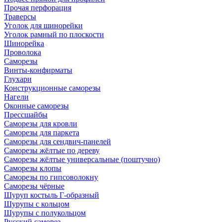
Прочая перфорация
Траверсы
Уголок для шинорейки
Уголок рамный по плоскости
Шинорейка
Проволока
Саморезы
Винты-конфирматы
Глухари
Конструкционные саморезы
Нагели
Оконные саморезы
Прессшайбы
Саморезы для кровли
Саморезы для паркета
Саморезы для сендвич-панелей
Саморезы жёлтые по дереву
Саморезы жёлтые универсальные (поштучно)
Саморезы клопы
Саморезы по гипсоволокну
Саморезы чёрные
Шуруп костыль Г-образный
Шурупы с кольцом
Шурупы с полукольцом
Русский саморез