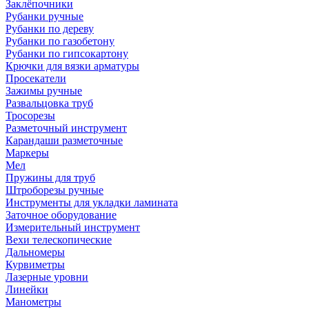
Заклёпочники
Рубанки ручные
Рубанки по дереву
Рубанки по газобетону
Рубанки по гипсокартону
Крючки для вязки арматуры
Просекатели
Зажимы ручные
Развальцовка труб
Тросорезы
Разметочный инструмент
Карандаши разметочные
Маркеры
Мел
Пружины для труб
Штроборезы ручные
Инструменты для укладки ламината
Заточное оборудование
Измерительный инструмент
Вехи телескопические
Дальномеры
Курвиметры
Лазерные уровни
Линейки
Манометры