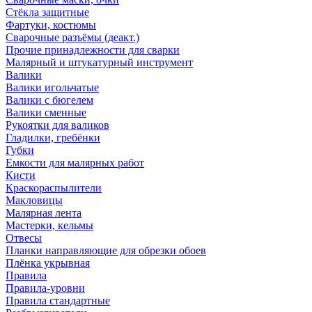
Стёкла защитные
Фартуки, костюмы
Сварочные разъёмы (деакт.)
Прочие принадлежности для сварки
Малярный и штукатурный инструмент
Валики
Валики игольчатые
Валики с бюгелем
Валики сменные
Рукоятки для валиков
Гладилки, гребёнки
Губки
Емкости для малярных работ
Кисти
Краскораспылители
Макловицы
Малярная лента
Мастерки, кельмы
Отвесы
Планки направляющие для обрезки обоев
Плёнка укрывная
Правила
Правила-уровни
Правила стандартные