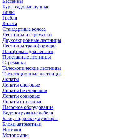
Бассейны
Буры садовые ручные
Вилы
Грабли
Колеса
Стандартные колеса
Лестницы и стремянки
Двухсекционные лестницы
Лестницы трансформеры
Платформы для лестниц
Приставные лестницы
Стремянки
Телескопические лестницы
Трехсекционные лестницы
Лопаты
Лопаты снеговые
Лопаты без черенков
Лопаты совковые
Лопаты штыковые
Насосное оборудование
Водопогружные кабели
Баки, гидроаккумуляторы
Блоки автоматики
Носилки
Мотопомпы