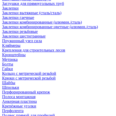
Заглушки для прямоугольных труб
Заклепки
Заклепки вытяжные (сталь/сталь)
Заклепки гаечные
Заклепки комбинированные (алюмин./сталь)
Заклепки комбинированные цветные (алюмин./сталь)
Заклепки резьбовые
Заклепки шестигранные
Пружинный узел сила
Кляймеры
Крепления для строительных лесов
Кронштейны
Метрика
Болты
Гайки
Кольцо с метрической резьбой
Крюки с метрической резьбой
Шайбы
Шпильки
Перфорированный крепеж
Полоса монтажная
Анкерная пластина
Крепёжные уголки
Перфолента
Подвес прямой для профилей