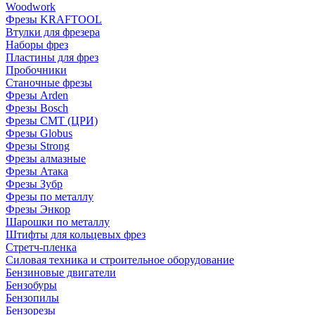
Woodwork
Фрезы KRAFTOOL
Втулки для фрезера
Наборы фрез
Пластины для фрез
Пробочники
Станочные фрезы
Фрезы Arden
Фрезы Bosch
Фрезы CMT (ЦРИ)
Фрезы Globus
Фрезы Strong
Фрезы алмазные
Фрезы Атака
Фрезы Зубр
Фрезы по металлу
Фрезы Энкор
Шарошки по металлу
Штифты для кольцевых фрез
Стретч-пленка
Силовая техника и строительное оборудование
Бензиновые двигатели
Бензобуры
Бензопилы
Бензорезы