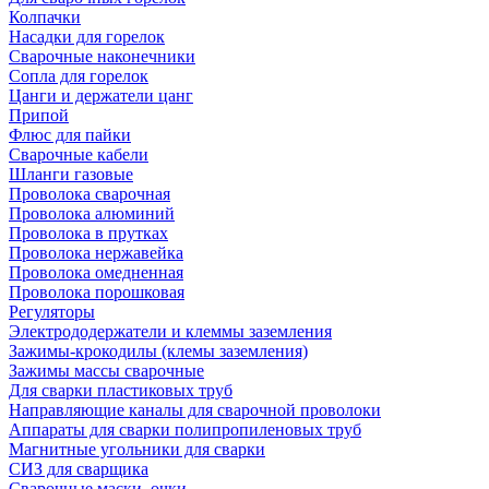
Колпачки
Насадки для горелок
Сварочные наконечники
Сопла для горелок
Цанги и держатели цанг
Припой
Флюс для пайки
Сварочные кабели
Шланги газовые
Проволока сварочная
Проволока алюминий
Проволока в прутках
Проволока нержавейка
Проволока омедненная
Проволока порошковая
Регуляторы
Электрододержатели и клеммы заземления
Зажимы-крокодилы (клемы заземления)
Зажимы массы сварочные
Для сварки пластиковых труб
Направляющие каналы для сварочной проволоки
Аппараты для сварки полипропиленовых труб
Магнитные угольники для сварки
СИЗ для сварщика
Сварочные маски, очки