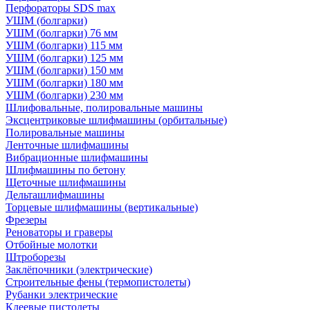
Перфораторы SDS max
УШМ (болгарки)
УШМ (болгарки) 76 мм
УШМ (болгарки) 115 мм
УШМ (болгарки) 125 мм
УШМ (болгарки) 150 мм
УШМ (болгарки) 180 мм
УШМ (болгарки) 230 мм
Шлифовальные, полировальные машины
Эксцентриковые шлифмашины (орбитальные)
Полировальные машины
Ленточные шлифмашины
Вибрационные шлифмашины
Шлифмашины по бетону
Щеточные шлифмашины
Дельташлифмашины
Торцевые шлифмашины (вертикальные)
Фрезеры
Реноваторы и граверы
Отбойные молотки
Штроборезы
Заклёпочники (электрические)
Строительные фены (термопистолеты)
Рубанки электрические
Клеевые пистолеты