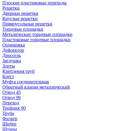
Плоские пластиковые переходы
Решетки
Дверные решетки
Круглые решетки
Прямоугольные решетки
Торцевые площадки
Металические торцевые площадки
Пластиковые торцевые площадки
Оцинковка
Дефлектор
Дроссель
Заглушка
Зонты
Крепления труб
Крест
Муфта соединительная
Обратный клапан металлический
Отвод 45
Отвод 90
Переход
Тройник 90
Труба
Фильтр
Шибер
Штаны