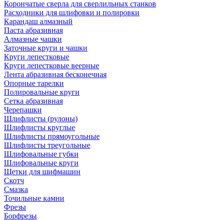
Корончатые сверла для сверлильных станков
Расходники для шлифовки и полировки
Карандаш алмазный
Паста абразивная
Алмазные чашки
Заточные круги и чашки
Круги лепестковые
Круги лепестковые веерные
Лента абразивная бесконечная
Опорные тарелки
Полировальные круги
Сетка абразивная
Черепашки
Шлифлисты (рулоны)
Шлифлисты круглые
Шлифлисты прямоугольные
Шлифлисты треугольные
Шлифовальные губки
Шлифовальные круги
Щетки для шифмашин
Скотч
Смазка
Точильные камни
Фрезы
Борфрезы