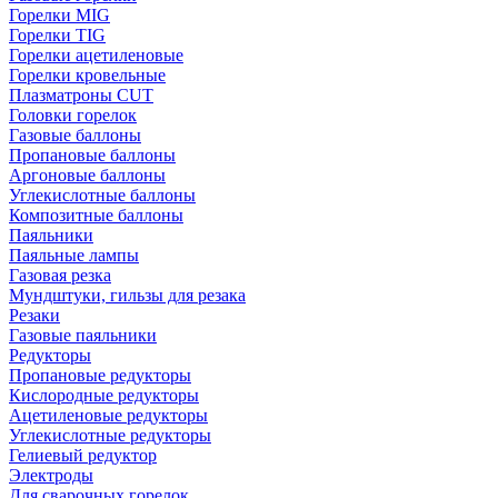
Горелки MIG
Горелки TIG
Горелки ацетиленовые
Горелки кровельные
Плазматроны CUT
Головки горелок
Газовые баллоны
Пропановые баллоны
Аргоновые баллоны
Углекислотные баллоны
Композитные баллоны
Паяльники
Паяльные лампы
Газовая резка
Мундштуки, гильзы для резака
Резаки
Газовые паяльники
Редукторы
Пропановые редукторы
Кислородные редукторы
Ацетиленовые редукторы
Углекислотные редукторы
Гелиевый редуктор
Электроды
Для сварочных горелок