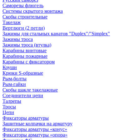
Саморезы флюгель
Системы скрытого монтажа
Скобы строительные
Такелаж
Вертлюги (2 петли)
Зажимы для стальных канатов "Duplex"/"Simplex"
Зажимы троса
Зажимы троса (втулка)
Карабины винтовые
Карабины пожарные
Карабины с фиксатором
Коуши
Крюки S-образные
Рым-болты
Рым-гайки
Скобы шакле такелажные
Соединители цепи
Талрепы
Тросы
Цепи
Фиксаторы арматуры
Защитные колпачки на арматуру
Фиксаторы арматуры «конус»
Фиксаторы арматуры «опора»