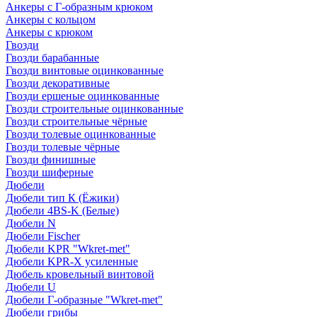
Анкеры с Г-образным крюком
Анкеры с кольцом
Анкеры с крюком
Гвозди
Гвозди барабанные
Гвозди винтовые оцинкованные
Гвозди декоративные
Гвозди ершеные оцинкованные
Гвозди строительные оцинкованные
Гвозди строительные чёрные
Гвозди толевые оцинкованные
Гвозди толевые чёрные
Гвозди финишные
Гвозди шиферные
Дюбели
Дюбели тип К (Ёжики)
Дюбели 4BS-K (Белые)
Дюбели N
Дюбели Fischer
Дюбели KPR "Wkret-met"
Дюбели KPR-Х усиленные
Дюбель кровельный винтовой
Дюбели U
Дюбели Г-образные "Wkret-met"
Дюбели грибы