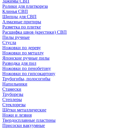
Зажимы СВП
Ролики для плиткореза
Клинья СВП
Щипцы для СВП
Алмазные притиры
Разметка по плитке
Расшифка швов (крестики) СВП
Пилы ручные
Стусла
Ножовки по дереву
Ножовки по металлу
Японские ручные пилы
Разводка для пил
Ножовки по пенобетону
Ножовки по гипсокартону
Трубогибы, полосогибы
Напильники
Стамески
Труборезы
Степлеры
Стеклорезы
Щётки металлические
Ножи и лезвия
Твердосплавные пластины
Присоски вакуумные