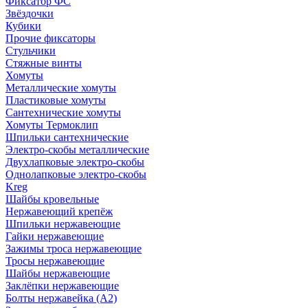
Фиксатор ФС
Звёздочки
Кубики
Прочие фиксаторы
Стульчики
Стяжные винты
Хомуты
Металлические хомуты
Пластиковые хомуты
Сантехнические хомуты
Хомуты Термоклип
Шпильки сантехнические
Электро-скобы металлические
Двухлапковые электро-скобы
Однолапковые электро-скобы
Kreg
Шайбы кровельные
Нержавеющий крепёж
Шпильки нержавеющие
Гайки нержавеющие
Зажимы троса нержавеющие
Тросы нержавеющие
Шайбы нержавеющие
Заклёпки нержавеющие
Болты нержавейка (А2)