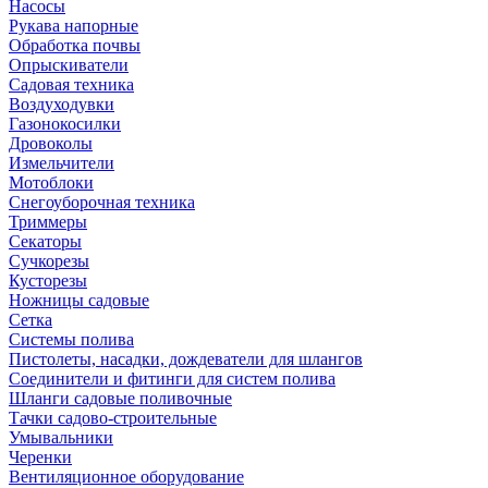
Насосы
Рукава напорные
Обработка почвы
Опрыскиватели
Садовая техника
Воздуходувки
Газонокосилки
Дровоколы
Измельчители
Мотоблоки
Снегоуборочная техника
Триммеры
Секаторы
Сучкорезы
Кусторезы
Ножницы садовые
Сетка
Системы полива
Пистолеты, насадки, дождеватели для шлангов
Соединители и фитинги для систем полива
Шланги садовые поливочные
Тачки садово-строительные
Умывальники
Черенки
Вентиляционное оборудование