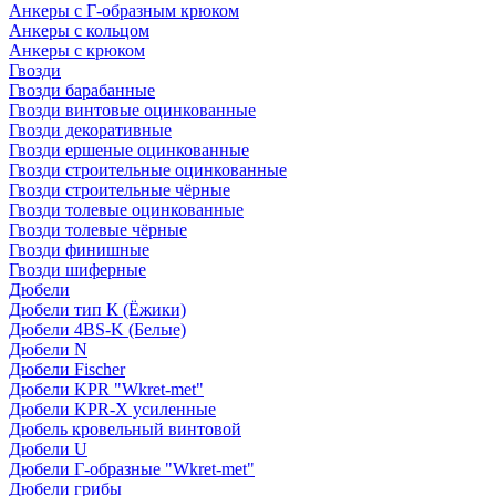
Анкеры с Г-образным крюком
Анкеры с кольцом
Анкеры с крюком
Гвозди
Гвозди барабанные
Гвозди винтовые оцинкованные
Гвозди декоративные
Гвозди ершеные оцинкованные
Гвозди строительные оцинкованные
Гвозди строительные чёрные
Гвозди толевые оцинкованные
Гвозди толевые чёрные
Гвозди финишные
Гвозди шиферные
Дюбели
Дюбели тип К (Ёжики)
Дюбели 4BS-K (Белые)
Дюбели N
Дюбели Fischer
Дюбели KPR "Wkret-met"
Дюбели KPR-Х усиленные
Дюбель кровельный винтовой
Дюбели U
Дюбели Г-образные "Wkret-met"
Дюбели грибы