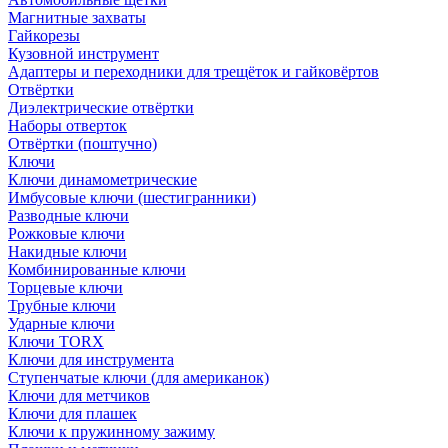
Магнитные захваты
Гайкорезы
Кузовной инструмент
Адаптеры и переходники для трещёток и гайковёртов
Отвёртки
Диэлектрические отвёртки
Наборы отверток
Отвёртки (поштучно)
Ключи
Ключи динамометрические
Имбусовые ключи (шестигранники)
Разводные ключи
Рожковые ключи
Накидные ключи
Комбинированные ключи
Торцевые ключи
Трубные ключи
Ударные ключи
Ключи TORX
Ключи для инструмента
Ступенчатые ключи (для американок)
Ключи для метчиков
Ключи для плашек
Ключи к пружинному зажиму