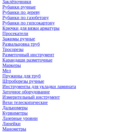
Заклёпочники
Рубанки ручные
Рубанки по дереву
Рубанки по газобетону
Рубанки по гипсокартону
Крючки для вязки арматуры
Просекатели
Зажимы ручные
Развальцовка труб
Тросорезы
Разметочный инструмент
Карандаши разметочные
Маркеры
Мел
Пружины для труб
Штроборезы ручные
Инструменты для укладки ламината
Заточное оборудование
Измерительный инструмент
Вехи телескопические
Дальномеры
Курвиметры
Лазерные уровни
Линейки
Манометры