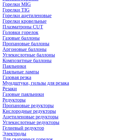
Горелки MIG
Горелки TIG
Горелки ацетиленовые
Горелки кровельные
Плазматроны CUT
Головки горелок
Газовые баллоны
Пропановые баллоны
Аргоновые баллоны
Углекислотные баллоны
Композитные баллоны
Паяльники
Паяльные лампы
Газовая резка
Мундштуки, гильзы для резака
Резаки
Газовые паяльники
Редукторы
Пропановые редукторы
Кислородные редукторы
Ацетиленовые редукторы
Углекислотные редукторы
Гелиевый редуктор
Электроды
Для сварочных горелок