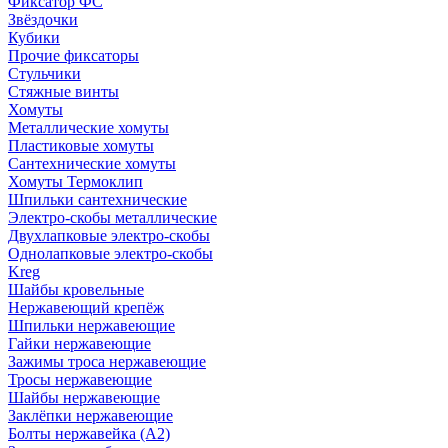
Фиксатор ФС
Звёздочки
Кубики
Прочие фиксаторы
Стульчики
Стяжные винты
Хомуты
Металлические хомуты
Пластиковые хомуты
Сантехнические хомуты
Хомуты Термоклип
Шпильки сантехнические
Электро-скобы металлические
Двухлапковые электро-скобы
Однолапковые электро-скобы
Kreg
Шайбы кровельные
Нержавеющий крепёж
Шпильки нержавеющие
Гайки нержавеющие
Зажимы троса нержавеющие
Тросы нержавеющие
Шайбы нержавеющие
Заклёпки нержавеющие
Болты нержавейка (А2)