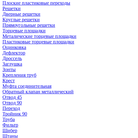
Плоские пластиковые переходы
Решетки
Дверные решетки
Круглые решетки
Прямоугольные решетки
Торцевые площадки
Металические торцевые площадки
Пластиковые торцевые площадки
Оцинковка
Дефлектор
Дроссель
Заглушка
Зонты
Крепления труб
Крест
Муфта соединительная
Обратный клапан металлический
Отвод 45
Отвод 90
Переход
Тройник 90
Труба
Фильтр
Шибер
Штаны