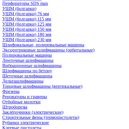
Перфораторы SDS max
УШМ (болгарки)
УШМ (болгарки) 76 мм
УШМ (болгарки) 115 мм
УШМ (болгарки) 125 мм
УШМ (болгарки) 150 мм
УШМ (болгарки) 180 мм
УШМ (болгарки) 230 мм
Шлифовальные, полировальные машины
Эксцентриковые шлифмашины (орбитальные)
Полировальные машины
Ленточные шлифмашины
Вибрационные шлифмашины
Шлифмашины по бетону
Щеточные шлифмашины
Дельташлифмашины
Торцевые шлифмашины (вертикальные)
Фрезеры
Реноваторы и граверы
Отбойные молотки
Штроборезы
Заклёпочники (электрические)
Строительные фены (термопистолеты)
Рубанки электрические
Клеевые пистолеты