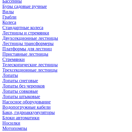
Бассейны
Буры садовые ручные
Вилы
Грабли
Колеса
Стандартные колеса
Лестницы и стремянки
Двухсекционные лестницы
Лестницы трансформеры
Платформы для лестниц
Приставные лестницы
Стремянки
Телескопические лестницы
Трехсекционные лестницы
Лопаты
Лопаты снеговые
Лопаты без черенков
Лопаты совковые
Лопаты штыковые
Насосное оборудование
Водопогружные кабели
Баки, гидроаккумуляторы
Блоки автоматики
Носилки
Мотопомпы