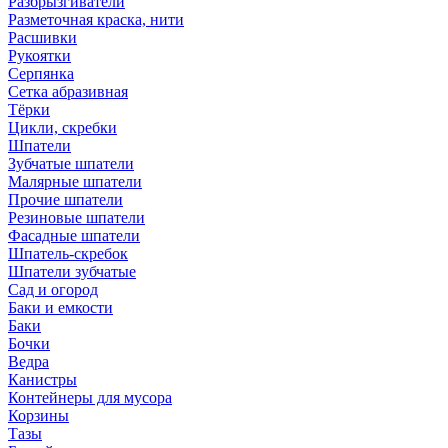
Разбрызгиватели
Разметочная краска, нити
Расшивки
Рукоятки
Серпянка
Сетка абразивная
Тёрки
Цикли, скребки
Шпатели
Зубчатые шпатели
Малярные шпатели
Прочие шпатели
Резиновые шпатели
Фасадные шпатели
Шпатель-скребок
Шпатели зубчатые
Сад и огород
Баки и емкости
Баки
Бочки
Ведра
Канистры
Контейнеры для мусора
Корзины
Тазы