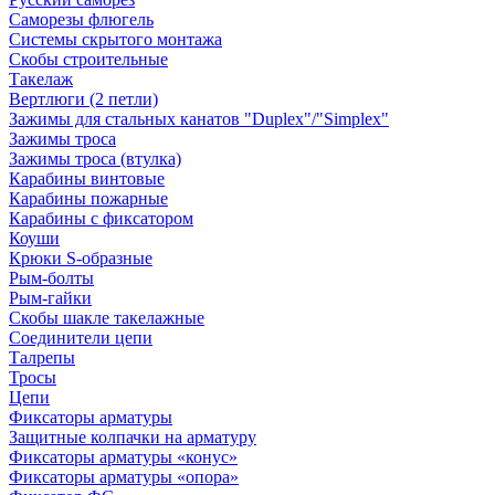
Саморезы флюгель
Системы скрытого монтажа
Скобы строительные
Такелаж
Вертлюги (2 петли)
Зажимы для стальных канатов "Duplex"/"Simplex"
Зажимы троса
Зажимы троса (втулка)
Карабины винтовые
Карабины пожарные
Карабины с фиксатором
Коуши
Крюки S-образные
Рым-болты
Рым-гайки
Скобы шакле такелажные
Соединители цепи
Талрепы
Тросы
Цепи
Фиксаторы арматуры
Защитные колпачки на арматуру
Фиксаторы арматуры «конус»
Фиксаторы арматуры «опора»