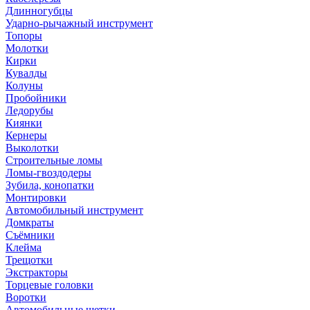
Длинногубцы
Ударно-рычажный инструмент
Топоры
Молотки
Кирки
Кувалды
Колуны
Пробойники
Ледорубы
Киянки
Кернеры
Выколотки
Строительные ломы
Ломы-гвоздодеры
Зубила, конопатки
Монтировки
Автомобильный инструмент
Домкраты
Съёмники
Клейма
Трещотки
Экстракторы
Торцевые головки
Воротки
Автомобильные щетки