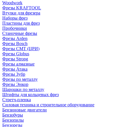
Woodwork
Фрезы KRAFTOOL
Втулки для фрезера
Наборы фрез
Пластины для фрез
Пробочники
Станочные фрезы
Фрезы Arden
Фрезы Bosch
Фрезы CMT (ЦРИ)
Фрезы Globus
Фрезы Strong
Фрезы алмазные
Фрезы Атака
Фрезы Зубр
Фрезы по металлу
Фрезы Энкор
Шарошки по металлу
Штифты для кольцевых фрез
Стретч-пленка
Силовая техника и строительное оборудование
Бензиновые двигатели
Бензобуры
Бензопилы
Бензорезы