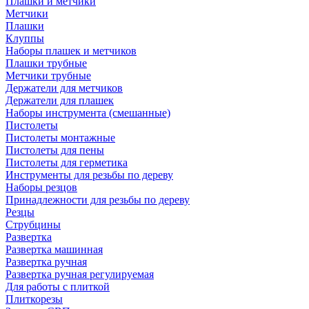
Плашки и метчики
Метчики
Плашки
Клуппы
Наборы плашек и метчиков
Плашки трубные
Метчики трубные
Держатели для метчиков
Держатели для плашек
Наборы инструмента (смешанные)
Пистолеты
Пистолеты монтажные
Пистолеты для пены
Пистолеты для герметика
Инструменты для резьбы по дереву
Наборы резцов
Принадлежности для резьбы по дереву
Резцы
Струбцины
Развертка
Развертка машинная
Развертка ручная
Развертка ручная регулируемая
Для работы с плиткой
Плиткорезы