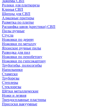
Зажимы СВП
Ролики для плиткореза
Клинья СВП
Щипцы для СВП
Алмазные притиры
Разметка по плитке
Расшифка швов (крестики) СВП
Пилы ручные
Стусла
Ножовки по дереву
Ножовки по металлу
Японские ручные пилы
Разводка для пил
Ножовки по пенобетону
Ножовки по гипсокартону
Трубогибы, полосогибы
Напильники
Стамески
Труборезы
Степлеры
Стеклорезы
Щётки металлические
Ножи и лезвия
Твердосплавные пластины
Присоски вакуумные