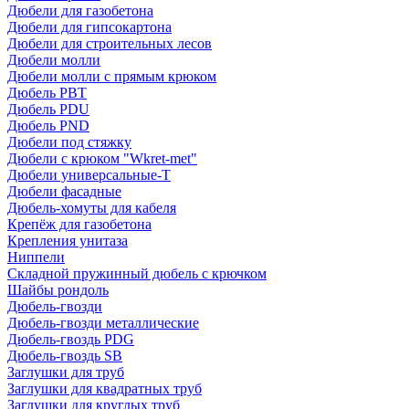
Дюбели для газобетона
Дюбели для гипсокартона
Дюбели для строительных лесов
Дюбели молли
Дюбели молли с прямым крюком
Дюбель PBT
Дюбель PDU
Дюбель PND
Дюбели под стяжку
Дюбели с крюком "Wkret-met"
Дюбели универсальные-Т
Дюбели фасадные
Дюбель-хомуты для кабеля
Крепёж для газобетона
Крепления унитаза
Ниппели
Складной пружинный дюбель с крючком
Шайбы рондоль
Дюбель-гвозди
Дюбель-гвозди металлические
Дюбель-гвоздь PDG
Дюбель-гвоздь SB
Заглушки для труб
Заглушки для квадратных труб
Заглушки для круглых труб