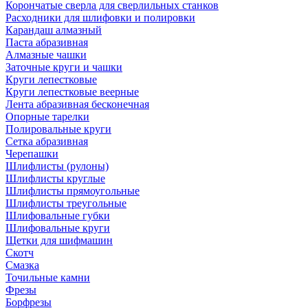
Корончатые сверла для сверлильных станков
Расходники для шлифовки и полировки
Карандаш алмазный
Паста абразивная
Алмазные чашки
Заточные круги и чашки
Круги лепестковые
Круги лепестковые веерные
Лента абразивная бесконечная
Опорные тарелки
Полировальные круги
Сетка абразивная
Черепашки
Шлифлисты (рулоны)
Шлифлисты круглые
Шлифлисты прямоугольные
Шлифлисты треугольные
Шлифовальные губки
Шлифовальные круги
Щетки для шифмашин
Скотч
Смазка
Точильные камни
Фрезы
Борфрезы