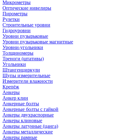
Микрометры
Оптические нивелиры
Пирометры
Рулетки
Строительные уровни
Гидроуровни
Уровни пузырьковые
Уровни пузырьковые магнитные
Уровни-угольники
Толщиномеры
Треноги (штативы)
Угольники
Штангенциркули
Щупы измерительные
Измерители влажности
Крепёж
Анкеры
Анкер клин
Анкерные болты
Анкерные болты с гайкой
Анкеры двухраспорные
Анкеры клиновые
Анкеры латунные (цанга)
Анкеры металлические
Анкеры рамные