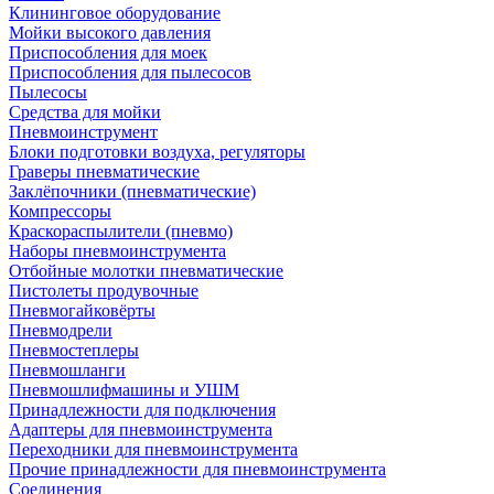
Клининговое оборудование
Мойки высокого давления
Приспособления для моек
Приспособления для пылесосов
Пылесосы
Средства для мойки
Пневмоинструмент
Блоки подготовки воздуха, регуляторы
Граверы пневматические
Заклёпочники (пневматические)
Компрессоры
Краскораспылители (пневмо)
Наборы пневмоинструмента
Отбойные молотки пневматические
Пистолеты продувочные
Пневмогайковёрты
Пневмодрели
Пневмостеплеры
Пневмошланги
Пневмошлифмашины и УШМ
Принадлежности для подключения
Адаптеры для пневмоинструмента
Переходники для пневмоинструмента
Прочие принадлежности для пневмоинструмента
Соединения