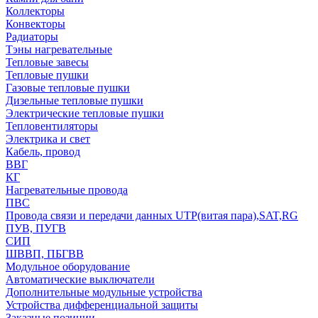
Коллекторы
Конвекторы
Радиаторы
Тэны нагревательные
Тепловые завесы
Тепловые пушки
Газовые тепловые пушки
Дизельные тепловые пушки
Электрические тепловые пушки
Тепловентиляторы
Электрика и свет
Кабель, провод
ВВГ
КГ
Нагревательные провода
ПВС
Провода связи и передачи данных UTP(витая пара),SAT,RG
ПУВ, ПУГВ
СИП
ШВВП, ПБГВВ
Модульное оборудование
Автоматические выключатели
Дополнительные модульные устройства
Устройства дифференциальной защиты
Заказные позиции