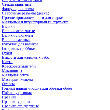
Стёкла защитные
Фартуки, костюмы
Сварочные разъёмы (деакт.)
Прочие принадлежности для сварки
Малярный и штукатурный инструмент
Валики
Валики игольчатые
Валики с бюгелем
Валики сменные
Рукоятки для валиков
Гладилки, гребёнки
Губки
Емкости для малярных работ
Кисти
Краскораспылители
Макловицы
Малярная лента
Мастерки, кельмы
Отвесы
Планки направляющие для обрезки обоев
Плёнка укрывная
Правила
Правила-уровни
Правила стандартные