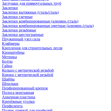
Заглушки для прямоугольных труб
Заклепки
Заклепки вытяжные (сталь/сталь)
Заклепки гаечные
Заклепки комбинированные (алюмин./сталь)
Заклепки комбинированные цветные (алюмин./сталь)
Заклепки резьбовые
Заклепки шестигранные
Пружинный узел сила
Кляймеры
Крепления для строительных лесов
Кронштейны
Метрика
Болты
Гайки
Кольцо с метрической резьбой
Крюки с метрической резьбой
Шайбы
Шпильки
Перфорированный крепеж
Полоса монтажная
Анкерная пластина
Крепёжные уголки
Перфолента
Подвес прямой для профилей