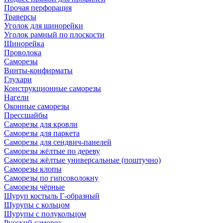
Прочая перфорация
Траверсы
Уголок для шинорейки
Уголок рамный по плоскости
Шинорейка
Проволока
Саморезы
Винты-конфирматы
Глухари
Конструкционные саморезы
Нагели
Оконные саморезы
Прессшайбы
Саморезы для кровли
Саморезы для паркета
Саморезы для сендвич-панелей
Саморезы жёлтые по дереву
Саморезы жёлтые универсальные (поштучно)
Саморезы клопы
Саморезы по гипсоволокну
Саморезы чёрные
Шуруп костыль Г-образный
Шурупы с кольцом
Шурупы с полукольцом
Русский саморез