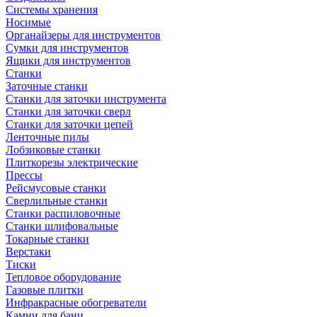
Системы хранения
Носимые
Органайзеры для инструментов
Сумки для инструментов
Ящики для инструментов
Станки
Заточные станки
Станки для заточки инструмента
Станки для заточки сверл
Станки для заточки цепей
Ленточные пилы
Лобзиковые станки
Плиткорезы электрические
Прессы
Рейсмусовые станки
Сверлильные станки
Станки распиловочные
Станки шлифовальные
Токарные станки
Верстаки
Тиски
Тепловое оборудование
Газовые плитки
Инфракрасные обогреватели
Камни для бани