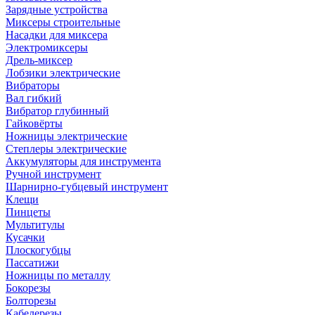
Зарядные устройства
Миксеры строительные
Насадки для миксера
Электромиксеры
Дрель-миксер
Лобзики электрические
Вибраторы
Вал гибкий
Вибратор глубинный
Гайковёрты
Ножницы электрические
Степлеры электрические
Аккумуляторы для инструмента
Ручной инструмент
Шарнирно-губцевый инструмент
Клещи
Пинцеты
Мультитулы
Кусачки
Плоскогубцы
Пассатижи
Ножницы по металлу
Бокорезы
Болторезы
Кабелерезы