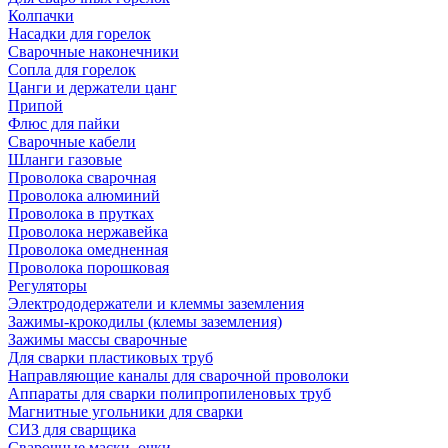
Колпачки
Насадки для горелок
Сварочные наконечники
Сопла для горелок
Цанги и держатели цанг
Припой
Флюс для пайки
Сварочные кабели
Шланги газовые
Проволока сварочная
Проволока алюминий
Проволока в прутках
Проволока нержавейка
Проволока омедненная
Проволока порошковая
Регуляторы
Электрододержатели и клеммы заземления
Зажимы-крокодилы (клемы заземления)
Зажимы массы сварочные
Для сварки пластиковых труб
Направляющие каналы для сварочной проволоки
Аппараты для сварки полипропиленовых труб
Магнитные угольники для сварки
СИЗ для сварщика
Сварочные маски, очки