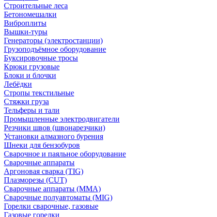
Строительные леса
Бетономешалки
Виброплиты
Вышки-туры
Генераторы (электростанции)
Грузоподъёмное оборудование
Буксировочные тросы
Крюки грузовые
Блоки и блочки
Лебёдки
Стропы текстильные
Стяжки груза
Тельферы и тали
Промышленные электродвигатели
Резчики швов (швонарезчики)
Установки алмазного бурения
Шнеки для бензобуров
Сварочное и паяльное оборудование
Сварочные аппараты
Аргоновая сварка (TIG)
Плазморезы (CUT)
Сварочные аппараты (MMA)
Сварочные полуавтоматы (MIG)
Горелки сварочные, газовые
Газовые горелки