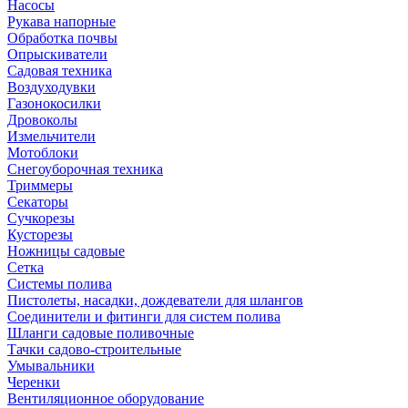
Насосы
Рукава напорные
Обработка почвы
Опрыскиватели
Садовая техника
Воздуходувки
Газонокосилки
Дровоколы
Измельчители
Мотоблоки
Снегоуборочная техника
Триммеры
Секаторы
Сучкорезы
Кусторезы
Ножницы садовые
Сетка
Системы полива
Пистолеты, насадки, дождеватели для шлангов
Соединители и фитинги для систем полива
Шланги садовые поливочные
Тачки садово-строительные
Умывальники
Черенки
Вентиляционное оборудование