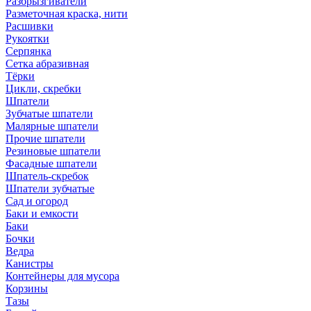
Разбрызгиватели
Разметочная краска, нити
Расшивки
Рукоятки
Серпянка
Сетка абразивная
Тёрки
Цикли, скребки
Шпатели
Зубчатые шпатели
Малярные шпатели
Прочие шпатели
Резиновые шпатели
Фасадные шпатели
Шпатель-скребок
Шпатели зубчатые
Сад и огород
Баки и емкости
Баки
Бочки
Ведра
Канистры
Контейнеры для мусора
Корзины
Тазы