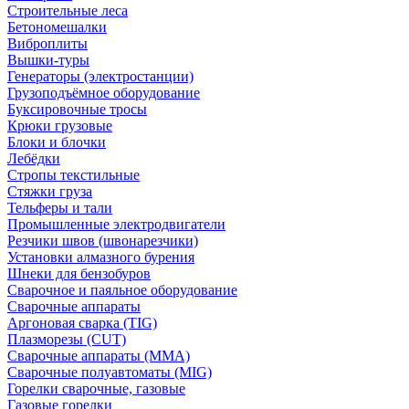
Строительные леса
Бетономешалки
Виброплиты
Вышки-туры
Генераторы (электростанции)
Грузоподъёмное оборудование
Буксировочные тросы
Крюки грузовые
Блоки и блочки
Лебёдки
Стропы текстильные
Стяжки груза
Тельферы и тали
Промышленные электродвигатели
Резчики швов (швонарезчики)
Установки алмазного бурения
Шнеки для бензобуров
Сварочное и паяльное оборудование
Сварочные аппараты
Аргоновая сварка (TIG)
Плазморезы (CUT)
Сварочные аппараты (MMA)
Сварочные полуавтоматы (MIG)
Горелки сварочные, газовые
Газовые горелки