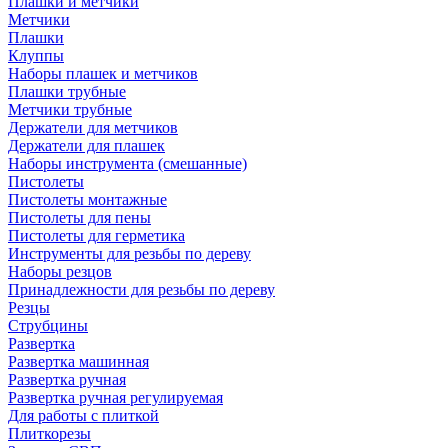
Плашки и метчики
Метчики
Плашки
Клуппы
Наборы плашек и метчиков
Плашки трубные
Метчики трубные
Держатели для метчиков
Держатели для плашек
Наборы инструмента (смешанные)
Пистолеты
Пистолеты монтажные
Пистолеты для пены
Пистолеты для герметика
Инструменты для резьбы по дереву
Наборы резцов
Принадлежности для резьбы по дереву
Резцы
Струбцины
Развертка
Развертка машинная
Развертка ручная
Развертка ручная регулируемая
Для работы с плиткой
Плиткорезы