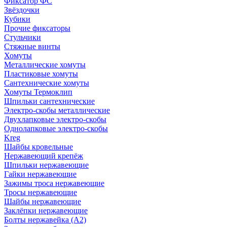
Фиксатор ФС
Звёздочки
Кубики
Прочие фиксаторы
Стульчики
Стяжные винты
Хомуты
Металлические хомуты
Пластиковые хомуты
Сантехнические хомуты
Хомуты Термоклип
Шпильки сантехнические
Электро-скобы металлические
Двухлапковые электро-скобы
Однолапковые электро-скобы
Kreg
Шайбы кровельные
Нержавеющий крепёж
Шпильки нержавеющие
Гайки нержавеющие
Зажимы троса нержавеющие
Тросы нержавеющие
Шайбы нержавеющие
Заклёпки нержавеющие
Болты нержавейка (А2)