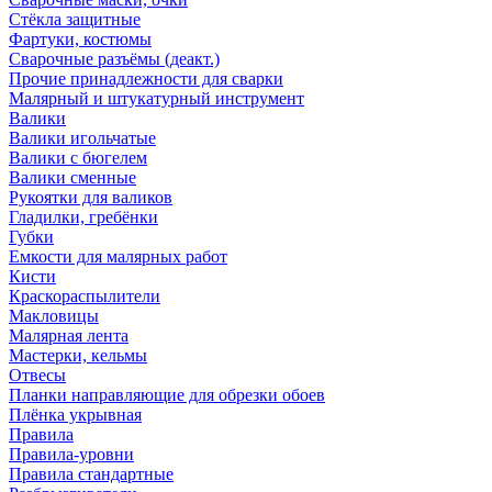
Стёкла защитные
Фартуки, костюмы
Сварочные разъёмы (деакт.)
Прочие принадлежности для сварки
Малярный и штукатурный инструмент
Валики
Валики игольчатые
Валики с бюгелем
Валики сменные
Рукоятки для валиков
Гладилки, гребёнки
Губки
Емкости для малярных работ
Кисти
Краскораспылители
Макловицы
Малярная лента
Мастерки, кельмы
Отвесы
Планки направляющие для обрезки обоев
Плёнка укрывная
Правила
Правила-уровни
Правила стандартные