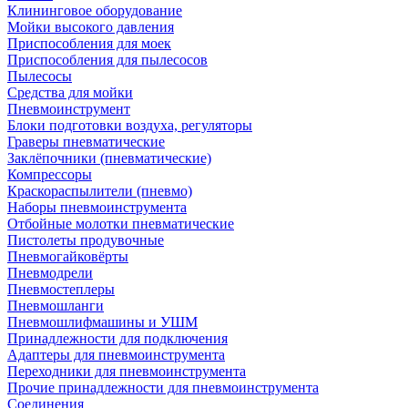
Клининговое оборудование
Мойки высокого давления
Приспособления для моек
Приспособления для пылесосов
Пылесосы
Средства для мойки
Пневмоинструмент
Блоки подготовки воздуха, регуляторы
Граверы пневматические
Заклёпочники (пневматические)
Компрессоры
Краскораспылители (пневмо)
Наборы пневмоинструмента
Отбойные молотки пневматические
Пистолеты продувочные
Пневмогайковёрты
Пневмодрели
Пневмостеплеры
Пневмошланги
Пневмошлифмашины и УШМ
Принадлежности для подключения
Адаптеры для пневмоинструмента
Переходники для пневмоинструмента
Прочие принадлежности для пневмоинструмента
Соединения