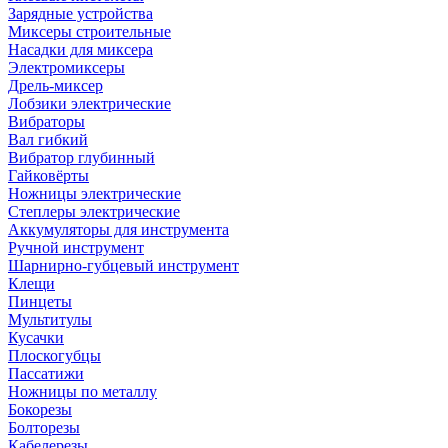
Зарядные устройства
Миксеры строительные
Насадки для миксера
Электромиксеры
Дрель-миксер
Лобзики электрические
Вибраторы
Вал гибкий
Вибратор глубинный
Гайковёрты
Ножницы электрические
Степлеры электрические
Аккумуляторы для инструмента
Ручной инструмент
Шарнирно-губцевый инструмент
Клещи
Пинцеты
Мультитулы
Кусачки
Плоскогубцы
Пассатижи
Ножницы по металлу
Бокорезы
Болторезы
Кабелерезы