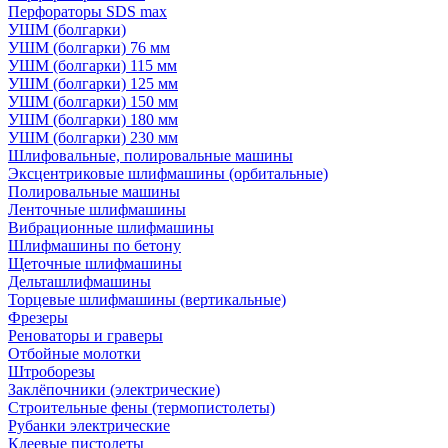
Перфораторы SDS max
УШМ (болгарки)
УШМ (болгарки) 76 мм
УШМ (болгарки) 115 мм
УШМ (болгарки) 125 мм
УШМ (болгарки) 150 мм
УШМ (болгарки) 180 мм
УШМ (болгарки) 230 мм
Шлифовальные, полировальные машины
Эксцентриковые шлифмашины (орбитальные)
Полировальные машины
Ленточные шлифмашины
Вибрационные шлифмашины
Шлифмашины по бетону
Щеточные шлифмашины
Дельташлифмашины
Торцевые шлифмашины (вертикальные)
Фрезеры
Реноваторы и граверы
Отбойные молотки
Штроборезы
Заклёпочники (электрические)
Строительные фены (термопистолеты)
Рубанки электрические
Клеевые пистолеты