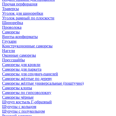
Прочая перфорация
Траверсы
Уголок для шинорейки
Уголок рамный по плоскости
Шинорейка
Проволока
Саморезы
Винты-конфирматы
Глухари
Конструкционные саморезы
Нагели
Оконные саморезы
Прессшайбы
Саморезы для кровли
Саморезы для паркета
Саморезы для сендвич-панелей
Саморезы жёлтые по дереву
Саморезы жёлтые универсальные (поштучно)
Саморезы клопы
Саморезы по гипсоволокну
Саморезы чёрные
Шуруп костыль Г-образный
Шурупы с кольцом
Шурупы с полукольцом
Русский саморез