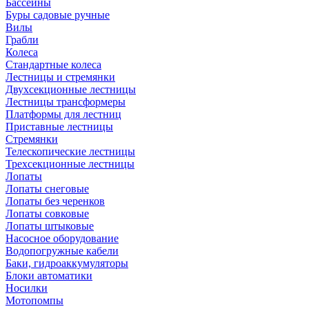
Бассейны
Буры садовые ручные
Вилы
Грабли
Колеса
Стандартные колеса
Лестницы и стремянки
Двухсекционные лестницы
Лестницы трансформеры
Платформы для лестниц
Приставные лестницы
Стремянки
Телескопические лестницы
Трехсекционные лестницы
Лопаты
Лопаты снеговые
Лопаты без черенков
Лопаты совковые
Лопаты штыковые
Насосное оборудование
Водопогружные кабели
Баки, гидроаккумуляторы
Блоки автоматики
Носилки
Мотопомпы