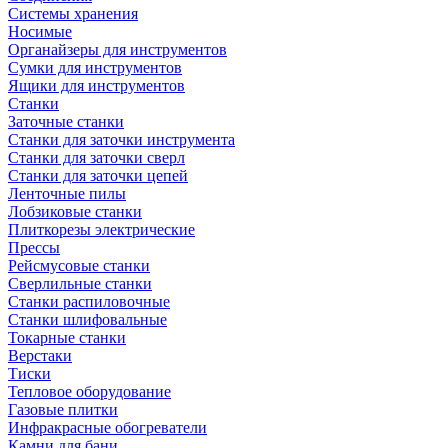
Системы хранения
Носимые
Органайзеры для инструментов
Сумки для инструментов
Ящики для инструментов
Станки
Заточные станки
Станки для заточки инструмента
Станки для заточки сверл
Станки для заточки цепей
Ленточные пилы
Лобзиковые станки
Плиткорезы электрические
Прессы
Рейсмусовые станки
Сверлильные станки
Станки распиловочные
Станки шлифовальные
Токарные станки
Верстаки
Тиски
Тепловое оборудование
Газовые плитки
Инфракрасные обогреватели
Камни для бани