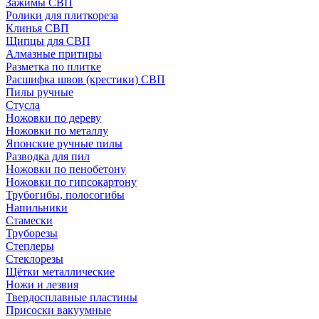
Зажимы СВП
Ролики для плиткореза
Клинья СВП
Щипцы для СВП
Алмазные притиры
Разметка по плитке
Расшифка швов (крестики) СВП
Пилы ручные
Стусла
Ножовки по дереву
Ножовки по металлу
Японские ручные пилы
Разводка для пил
Ножовки по пенобетону
Ножовки по гипсокартону
Трубогибы, полосогибы
Напильники
Стамески
Труборезы
Степлеры
Стеклорезы
Щётки металлические
Ножи и лезвия
Твердосплавные пластины
Присоски вакуумные