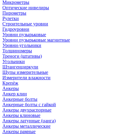
Микрометры
Оптические нивелиры
Пирометры
Рулетки
Строительные уровни
Гидроуровни
Уровни пузырьковые
Уровни пузырьковые магнитные
Уровни-угольники
Толщиномеры
Треноги (штативы)
Угольники
Штангенциркули
Щупы измерительные
Измерители влажности
Крепёж
Анкеры
Анкер клин
Анкерные болты
Анкерные болты с гайкой
Анкеры двухраспорные
Анкеры клиновые
Анкеры латунные (цанга)
Анкеры металлические
Анкеры рамные