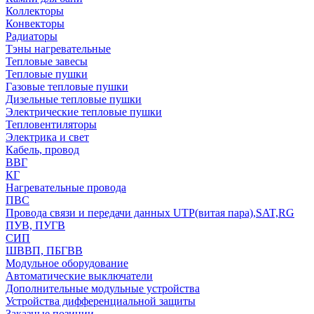
Коллекторы
Конвекторы
Радиаторы
Тэны нагревательные
Тепловые завесы
Тепловые пушки
Газовые тепловые пушки
Дизельные тепловые пушки
Электрические тепловые пушки
Тепловентиляторы
Электрика и свет
Кабель, провод
ВВГ
КГ
Нагревательные провода
ПВС
Провода связи и передачи данных UTP(витая пара),SAT,RG
ПУВ, ПУГВ
СИП
ШВВП, ПБГВВ
Модульное оборудование
Автоматические выключатели
Дополнительные модульные устройства
Устройства дифференциальной защиты
Заказные позиции