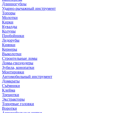
Длинногубцы
Ударно-рычажный инструмент
Топоры
Молотки
Кирки
Кувалды
Колуны
Пробойники
Ледорубы
Киянки
Кернеры
Выколотки
Строительные ломы
Ломы-гвоздодеры
Зубила, конопатки
Монтировки
Автомобильный инструмент
Домкраты
Съёмники
Клейма
Трещотки
Экстракторы
Торцевые головки
Воротки
Автомобильные щетки