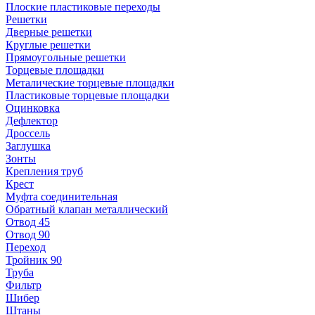
Плоские пластиковые переходы
Решетки
Дверные решетки
Круглые решетки
Прямоугольные решетки
Торцевые площадки
Металические торцевые площадки
Пластиковые торцевые площадки
Оцинковка
Дефлектор
Дроссель
Заглушка
Зонты
Крепления труб
Крест
Муфта соединительная
Обратный клапан металлический
Отвод 45
Отвод 90
Переход
Тройник 90
Труба
Фильтр
Шибер
Штаны