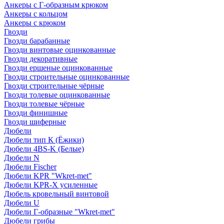
Анкеры с Г-образным крюком
Анкеры с кольцом
Анкеры с крюком
Гвозди
Гвозди барабанные
Гвозди винтовые оцинкованные
Гвозди декоративные
Гвозди ершеные оцинкованные
Гвозди строительные оцинкованные
Гвозди строительные чёрные
Гвозди толевые оцинкованные
Гвозди толевые чёрные
Гвозди финишные
Гвозди шиферные
Дюбели
Дюбели тип К (Ёжики)
Дюбели 4BS-K (Белые)
Дюбели N
Дюбели Fischer
Дюбели KPR "Wkret-met"
Дюбели KPR-Х усиленные
Дюбель кровельный винтовой
Дюбели U
Дюбели Г-образные "Wkret-met"
Дюбели грибы