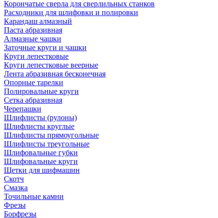
Корончатые сверла для сверлильных станков
Расходники для шлифовки и полировки
Карандаш алмазный
Паста абразивная
Алмазные чашки
Заточные круги и чашки
Круги лепестковые
Круги лепестковые веерные
Лента абразивная бесконечная
Опорные тарелки
Полировальные круги
Сетка абразивная
Черепашки
Шлифлисты (рулоны)
Шлифлисты круглые
Шлифлисты прямоугольные
Шлифлисты треугольные
Шлифовальные губки
Шлифовальные круги
Щетки для шифмашин
Скотч
Смазка
Точильные камни
Фрезы
Борфрезы