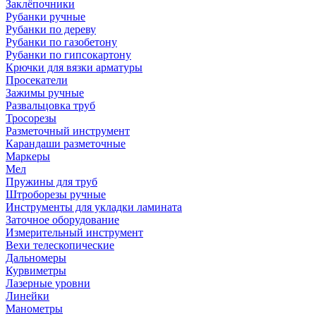
Заклёпочники
Рубанки ручные
Рубанки по дереву
Рубанки по газобетону
Рубанки по гипсокартону
Крючки для вязки арматуры
Просекатели
Зажимы ручные
Развальцовка труб
Тросорезы
Разметочный инструмент
Карандаши разметочные
Маркеры
Мел
Пружины для труб
Штроборезы ручные
Инструменты для укладки ламината
Заточное оборудование
Измерительный инструмент
Вехи телескопические
Дальномеры
Курвиметры
Лазерные уровни
Линейки
Манометры