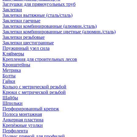
Заглушки для прямоугольных труб
Заклепки
Заклепки вытяжные (сталь/сталь)
Заклепки гаечные
Заклепки комбинированные (алюмин./сталь)
Заклепки комбинированные цветные (алюмин./сталь)
Заклепки резьбовые
Заклепки шестигранные
Пружинный узел сила
Кляймеры
Крепления для строительных лесов
Кронштейны
Метрика
Болты
Гайки
Кольцо с метрической резьбой
Крюки с метрической резьбой
Шайбы
Шпильки
Перфорированный крепеж
Полоса монтажная
Анкерная пластина
Крепёжные уголки
Перфолента
Подвес прямой для профилей