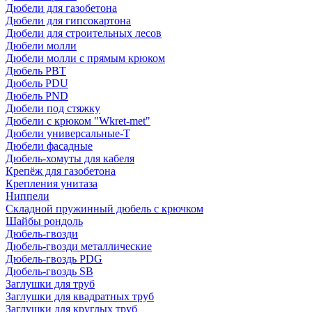
Дюбели для газобетона
Дюбели для гипсокартона
Дюбели для строительных лесов
Дюбели молли
Дюбели молли с прямым крюком
Дюбель PBT
Дюбель PDU
Дюбель PND
Дюбели под стяжку
Дюбели с крюком "Wkret-met"
Дюбели универсальные-Т
Дюбели фасадные
Дюбель-хомуты для кабеля
Крепёж для газобетона
Крепления унитаза
Ниппели
Складной пружинный дюбель с крючком
Шайбы рондоль
Дюбель-гвозди
Дюбель-гвозди металлические
Дюбель-гвоздь PDG
Дюбель-гвоздь SB
Заглушки для труб
Заглушки для квадратных труб
Заглушки для круглых труб