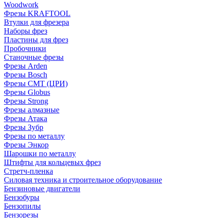
Woodwork
Фрезы KRAFTOOL
Втулки для фрезера
Наборы фрез
Пластины для фрез
Пробочники
Станочные фрезы
Фрезы Arden
Фрезы Bosch
Фрезы CMT (ЦРИ)
Фрезы Globus
Фрезы Strong
Фрезы алмазные
Фрезы Атака
Фрезы Зубр
Фрезы по металлу
Фрезы Энкор
Шарошки по металлу
Штифты для кольцевых фрез
Стретч-пленка
Силовая техника и строительное оборудование
Бензиновые двигатели
Бензобуры
Бензопилы
Бензорезы