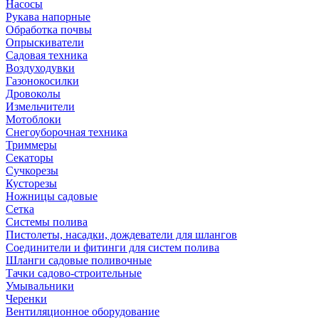
Насосы
Рукава напорные
Обработка почвы
Опрыскиватели
Садовая техника
Воздуходувки
Газонокосилки
Дровоколы
Измельчители
Мотоблоки
Снегоуборочная техника
Триммеры
Секаторы
Сучкорезы
Кусторезы
Ножницы садовые
Сетка
Системы полива
Пистолеты, насадки, дождеватели для шлангов
Соединители и фитинги для систем полива
Шланги садовые поливочные
Тачки садово-строительные
Умывальники
Черенки
Вентиляционное оборудование