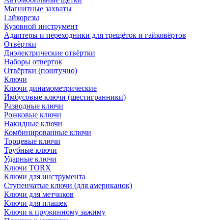
Магнитные захваты
Гайкорезы
Кузовной инструмент
Адаптеры и переходники для трещёток и гайковёртов
Отвёртки
Диэлектрические отвёртки
Наборы отверток
Отвёртки (поштучно)
Ключи
Ключи динамометрические
Имбусовые ключи (шестигранники)
Разводные ключи
Рожковые ключи
Накидные ключи
Комбинированные ключи
Торцевые ключи
Трубные ключи
Ударные ключи
Ключи TORX
Ключи для инструмента
Ступенчатые ключи (для американок)
Ключи для метчиков
Ключи для плашек
Ключи к пружинному зажиму