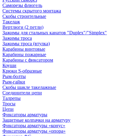
Саморезы флюгель
Системы скрытого монтажа
Скобы строительные
Такелаж
Вертлюги (2 петли)
Зажимы для стальных канатов "Duplex"/"Simplex"
Зажимы троса
Зажимы троса (втулка)
Карабины винтовые
Карабины пожарные
Карабины с фиксатором
Коуши
Крюки S-образные
Рым-болты
Рым-гайки
Скобы шакле такелажные
Соединители цепи
Талрепы
Тросы
Цепи
Фиксаторы арматуры
Защитные колпачки на арматуру
Фиксаторы арматуры «конус»
Фиксаторы арматуры «опора»