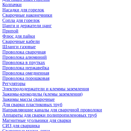
Колпачки
Насадки для горелок
Сварочные наконечники
Сопла для горелок
Цанги и держатели цанг
Припой
Флюс для пайки
Сварочные кабели
Шланги газовые
Проволока сварочная
Проволока алюминий
Проволока в прутках
Проволока нержавейка
Проволока омедненная
Проволока порошковая
Регуляторы
Электрододержатели и клеммы заземления
Зажимы-крокодилы (клемы заземления)
Зажимы массы сварочные
Для сварки пластиковых труб
Направляющие каналы для сварочной проволоки
Аппараты для сварки полипропиленовых труб
Магнитные угольники для сварки
СИЗ для сварщика
Сварочные маски, очки