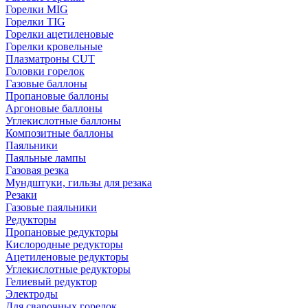
Горелки MIG
Горелки TIG
Горелки ацетиленовые
Горелки кровельные
Плазматроны CUT
Головки горелок
Газовые баллоны
Пропановые баллоны
Аргоновые баллоны
Углекислотные баллоны
Композитные баллоны
Паяльники
Паяльные лампы
Газовая резка
Мундштуки, гильзы для резака
Резаки
Газовые паяльники
Редукторы
Пропановые редукторы
Кислородные редукторы
Ацетиленовые редукторы
Углекислотные редукторы
Гелиевый редуктор
Электроды
Для сварочных горелок