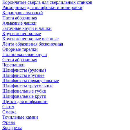
Корончатые сверла для сверлильных станков
Расходники для шлифовки и полировки
Карандаш алмазный
Паста абразивная
Алмазные чашки
Заточные круги и чашки
Круги лепестковые
Круги лепестковые веерные
Лента абразивная бесконечная
Опорные тарелки
Полировальные круги
Сетка абразивная
Черепашки
Шлифлисты (рулоны)
Шлифлисты круглые
Шлифлисты прямоугольные
Шлифлисты треугольные
Шлифовальные губки
Шлифовальные круги
Щетки для шифмашин
Скотч
Смазка
Точильные камни
Фрезы
Борфрезы