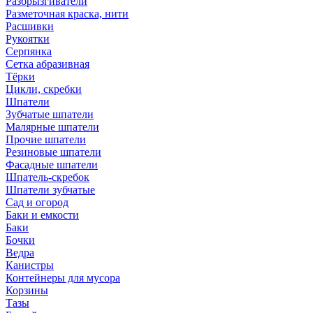
Разбрызгиватели
Разметочная краска, нити
Расшивки
Рукоятки
Серпянка
Сетка абразивная
Тёрки
Цикли, скребки
Шпатели
Зубчатые шпатели
Малярные шпатели
Прочие шпатели
Резиновые шпатели
Фасадные шпатели
Шпатель-скребок
Шпатели зубчатые
Сад и огород
Баки и емкости
Баки
Бочки
Ведра
Канистры
Контейнеры для мусора
Корзины
Тазы