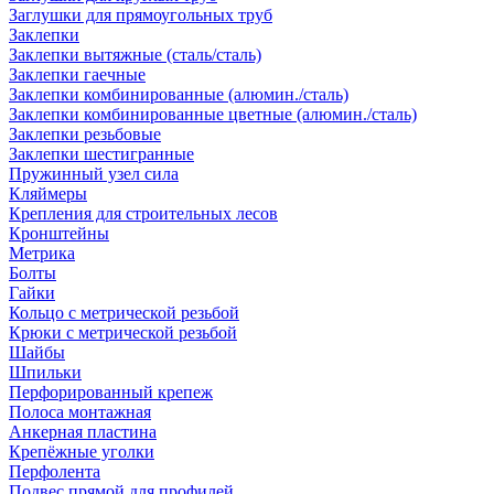
Заглушки для прямоугольных труб
Заклепки
Заклепки вытяжные (сталь/сталь)
Заклепки гаечные
Заклепки комбинированные (алюмин./сталь)
Заклепки комбинированные цветные (алюмин./сталь)
Заклепки резьбовые
Заклепки шестигранные
Пружинный узел сила
Кляймеры
Крепления для строительных лесов
Кронштейны
Метрика
Болты
Гайки
Кольцо с метрической резьбой
Крюки с метрической резьбой
Шайбы
Шпильки
Перфорированный крепеж
Полоса монтажная
Анкерная пластина
Крепёжные уголки
Перфолента
Подвес прямой для профилей