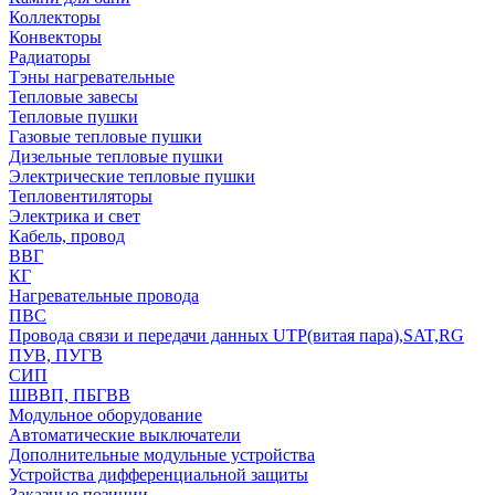
Коллекторы
Конвекторы
Радиаторы
Тэны нагревательные
Тепловые завесы
Тепловые пушки
Газовые тепловые пушки
Дизельные тепловые пушки
Электрические тепловые пушки
Тепловентиляторы
Электрика и свет
Кабель, провод
ВВГ
КГ
Нагревательные провода
ПВС
Провода связи и передачи данных UTP(витая пара),SAT,RG
ПУВ, ПУГВ
СИП
ШВВП, ПБГВВ
Модульное оборудование
Автоматические выключатели
Дополнительные модульные устройства
Устройства дифференциальной защиты
Заказные позиции