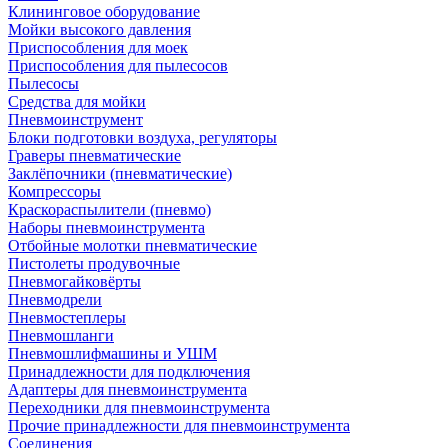
Клининговое оборудование
Мойки высокого давления
Приспособления для моек
Приспособления для пылесосов
Пылесосы
Средства для мойки
Пневмоинструмент
Блоки подготовки воздуха, регуляторы
Граверы пневматические
Заклёпочники (пневматические)
Компрессоры
Краскораспылители (пневмо)
Наборы пневмоинструмента
Отбойные молотки пневматические
Пистолеты продувочные
Пневмогайковёрты
Пневмодрели
Пневмостеплеры
Пневмошланги
Пневмошлифмашины и УШМ
Принадлежности для подключения
Адаптеры для пневмоинструмента
Переходники для пневмоинструмента
Прочие принадлежности для пневмоинструмента
Соединения