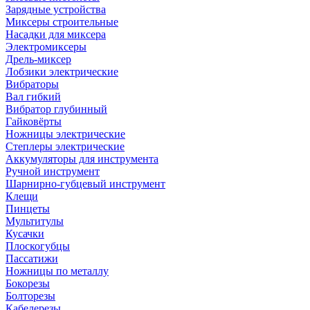
Зарядные устройства
Миксеры строительные
Насадки для миксера
Электромиксеры
Дрель-миксер
Лобзики электрические
Вибраторы
Вал гибкий
Вибратор глубинный
Гайковёрты
Ножницы электрические
Степлеры электрические
Аккумуляторы для инструмента
Ручной инструмент
Шарнирно-губцевый инструмент
Клещи
Пинцеты
Мультитулы
Кусачки
Плоскогубцы
Пассатижи
Ножницы по металлу
Бокорезы
Болторезы
Кабелерезы