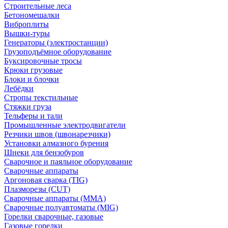
Строительные леса
Бетономешалки
Виброплиты
Вышки-туры
Генераторы (электростанции)
Грузоподъёмное оборудование
Буксировочные тросы
Крюки грузовые
Блоки и блочки
Лебёдки
Стропы текстильные
Стяжки груза
Тельферы и тали
Промышленные электродвигатели
Резчики швов (швонарезчики)
Установки алмазного бурения
Шнеки для бензобуров
Сварочное и паяльное оборудование
Сварочные аппараты
Аргоновая сварка (TIG)
Плазморезы (CUT)
Сварочные аппараты (MMA)
Сварочные полуавтоматы (MIG)
Горелки сварочные, газовые
Газовые горелки