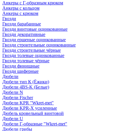
Анкеры с Г-образным крюком
Анкеры с кольцом
Анкеры с крюком
Гвозди
Гвозди барабанные
Гвозди винтовые оцинкованные
Гвозди декоративные
Гвозди ершеные оцинкованные
Гвозди строительные оцинкованные
Гвозди строительные чёрные
Гвозди толевые оцинкованные
Гвозди толевые чёрные
Гвозди финишные
Гвозди шиферные
Дюбели
Дюбели тип К (Ёжики)
Дюбели 4BS-K (Белые)
Дюбели N
Дюбели Fischer
Дюбели KPR "Wkret-met"
Дюбели KPR-Х усиленные
Дюбель кровельный винтовой
Дюбели U
Дюбели Г-образные "Wkret-met"
Дюбели грибы