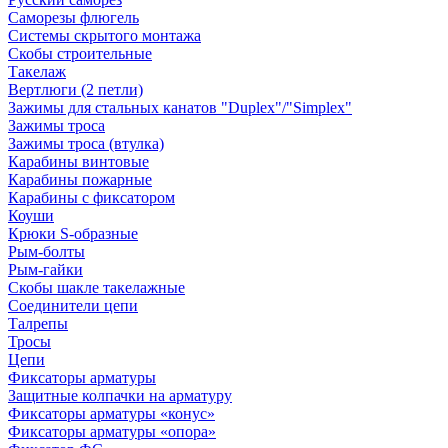
Саморезы флюгель
Системы скрытого монтажа
Скобы строительные
Такелаж
Вертлюги (2 петли)
Зажимы для стальных канатов "Duplex"/"Simplex"
Зажимы троса
Зажимы троса (втулка)
Карабины винтовые
Карабины пожарные
Карабины с фиксатором
Коуши
Крюки S-образные
Рым-болты
Рым-гайки
Скобы шакле такелажные
Соединители цепи
Талрепы
Тросы
Цепи
Фиксаторы арматуры
Защитные колпачки на арматуру
Фиксаторы арматуры «конус»
Фиксаторы арматуры «опора»