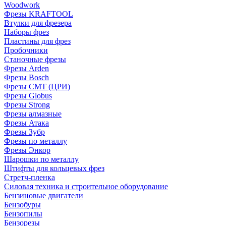
Woodwork
Фрезы KRAFTOOL
Втулки для фрезера
Наборы фрез
Пластины для фрез
Пробочники
Станочные фрезы
Фрезы Arden
Фрезы Bosch
Фрезы CMT (ЦРИ)
Фрезы Globus
Фрезы Strong
Фрезы алмазные
Фрезы Атака
Фрезы Зубр
Фрезы по металлу
Фрезы Энкор
Шарошки по металлу
Штифты для кольцевых фрез
Стретч-пленка
Силовая техника и строительное оборудование
Бензиновые двигатели
Бензобуры
Бензопилы
Бензорезы