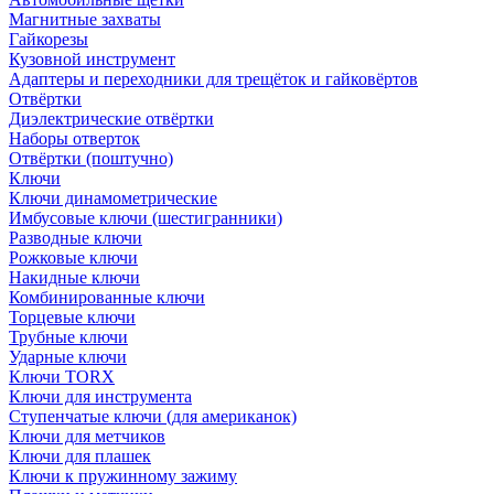
Магнитные захваты
Гайкорезы
Кузовной инструмент
Адаптеры и переходники для трещёток и гайковёртов
Отвёртки
Диэлектрические отвёртки
Наборы отверток
Отвёртки (поштучно)
Ключи
Ключи динамометрические
Имбусовые ключи (шестигранники)
Разводные ключи
Рожковые ключи
Накидные ключи
Комбинированные ключи
Торцевые ключи
Трубные ключи
Ударные ключи
Ключи TORX
Ключи для инструмента
Ступенчатые ключи (для американок)
Ключи для метчиков
Ключи для плашек
Ключи к пружинному зажиму