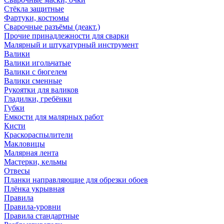
Стёкла защитные
Фартуки, костюмы
Сварочные разъёмы (деакт.)
Прочие принадлежности для сварки
Малярный и штукатурный инструмент
Валики
Валики игольчатые
Валики с бюгелем
Валики сменные
Рукоятки для валиков
Гладилки, гребёнки
Губки
Емкости для малярных работ
Кисти
Краскораспылители
Макловицы
Малярная лента
Мастерки, кельмы
Отвесы
Планки направляющие для обрезки обоев
Плёнка укрывная
Правила
Правила-уровни
Правила стандартные