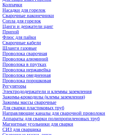
Колпачки
Насадки для горелок
Сварочные наконечники
Сопла для горелок
Цанги и держатели цанг
Припой
Флюс для пайки
Сварочные кабели
Шланги газовые
Проволока сварочная
Проволока алюминий
Проволока в прутках
Проволока нержавейка
Проволока омедненная
Проволока порошковая
Регуляторы
Электрододержатели и клеммы заземления
Зажимы-крокодилы (клемы заземления)
Зажимы массы сварочные
Для сварки пластиковых труб
Направляющие каналы для сварочной проволоки
Аппараты для сварки полипропиленовых труб
Магнитные угольники для сварки
СИЗ для сварщика
Сварочные маски, очки