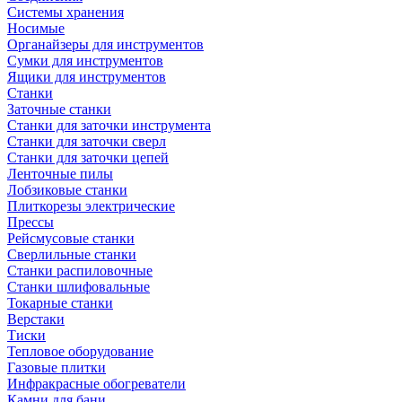
Системы хранения
Носимые
Органайзеры для инструментов
Сумки для инструментов
Ящики для инструментов
Станки
Заточные станки
Станки для заточки инструмента
Станки для заточки сверл
Станки для заточки цепей
Ленточные пилы
Лобзиковые станки
Плиткорезы электрические
Прессы
Рейсмусовые станки
Сверлильные станки
Станки распиловочные
Станки шлифовальные
Токарные станки
Верстаки
Тиски
Тепловое оборудование
Газовые плитки
Инфракрасные обогреватели
Камни для бани