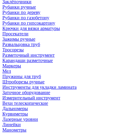
Заклёпочники
Рубанки ручные
Рубанки по дереву
Рубанки по газобетону
Рубанки по гипсокартону
Крючки для вязки арматуры
Просекатели
Зажимы ручные
Развальцовка труб
Тросорезы
Разметочный инструмент
Карандаши разметочные
Маркеры
Мел
Пружины для труб
Штроборезы ручные
Инструменты для укладки ламината
Заточное оборудование
Измерительный инструмент
Вехи телескопические
Дальномеры
Курвиметры
Лазерные уровни
Линейки
Манометры