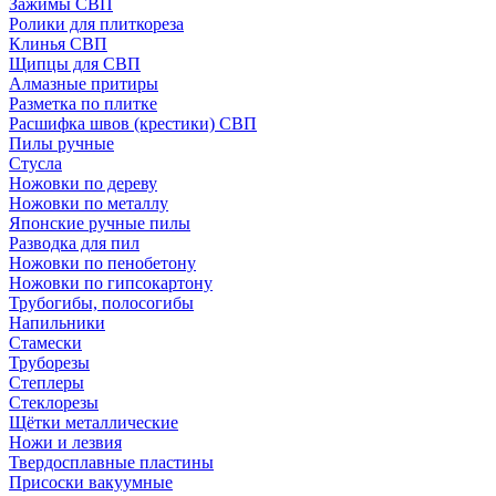
Зажимы СВП
Ролики для плиткореза
Клинья СВП
Щипцы для СВП
Алмазные притиры
Разметка по плитке
Расшифка швов (крестики) СВП
Пилы ручные
Стусла
Ножовки по дереву
Ножовки по металлу
Японские ручные пилы
Разводка для пил
Ножовки по пенобетону
Ножовки по гипсокартону
Трубогибы, полосогибы
Напильники
Стамески
Труборезы
Степлеры
Стеклорезы
Щётки металлические
Ножи и лезвия
Твердосплавные пластины
Присоски вакуумные