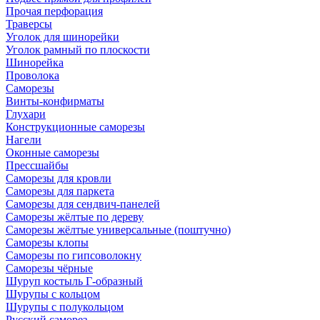
Прочая перфорация
Траверсы
Уголок для шинорейки
Уголок рамный по плоскости
Шинорейка
Проволока
Саморезы
Винты-конфирматы
Глухари
Конструкционные саморезы
Нагели
Оконные саморезы
Прессшайбы
Саморезы для кровли
Саморезы для паркета
Саморезы для сендвич-панелей
Саморезы жёлтые по дереву
Саморезы жёлтые универсальные (поштучно)
Саморезы клопы
Саморезы по гипсоволокну
Саморезы чёрные
Шуруп костыль Г-образный
Шурупы с кольцом
Шурупы с полукольцом
Русский саморез