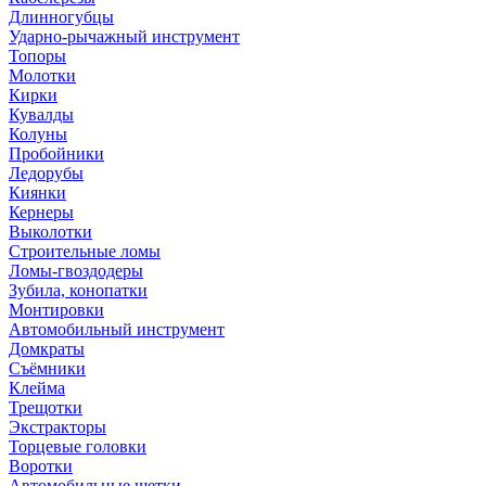
Длинногубцы
Ударно-рычажный инструмент
Топоры
Молотки
Кирки
Кувалды
Колуны
Пробойники
Ледорубы
Киянки
Кернеры
Выколотки
Строительные ломы
Ломы-гвоздодеры
Зубила, конопатки
Монтировки
Автомобильный инструмент
Домкраты
Съёмники
Клейма
Трещотки
Экстракторы
Торцевые головки
Воротки
Автомобильные щетки