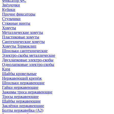
Фиксатор ФС
Звёздочки
Кубики
Прочие фиксаторы
Стульчики
Стяжные винты
Хомуты
Металлические хомуты
Пластиковые хомуты
Сантехнические хомуты
Хомуты Термоклип
Шпильки сантехнические
Электро-скобы металлические
Двухлапковые электро-скобы
Однолапковые электро-скобы
Kreg
Шайбы кровельные
Нержавеющий крепёж
Шпильки нержавеющие
Гайки нержавеющие
Зажимы троса нержавеющие
Тросы нержавеющие
Шайбы нержавеющие
Заклёпки нержавеющие
Болты нержавейка (А2)