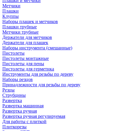
Плашки и метчики
Метчики
Плашки
Клуппы
Наборы плашек и метчиков
Плашки трубные
Метчики трубные
Держатели для метчиков
Держатели для плашек
Наборы инструмента (смешанные)
Пистолеты
Пистолеты монтажные
Пистолеты для пены
Пистолеты для герметика
Инструменты для резьбы по дереву
Наборы резцов
Принадлежности для резьбы по дереву
Резцы
Струбцины
Развертка
Развертка машинная
Развертка ручная
Развертка ручная регулируемая
Для работы с плиткой
Плиткорезы