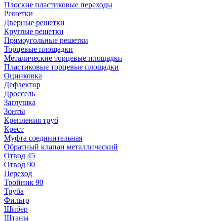
Плоские пластиковые переходы
Решетки
Дверные решетки
Круглые решетки
Прямоугольные решетки
Торцевые площадки
Металические торцевые площадки
Пластиковые торцевые площадки
Оцинковка
Дефлектор
Дроссель
Заглушка
Зонты
Крепления труб
Крест
Муфта соединительная
Обратный клапан металлический
Отвод 45
Отвод 90
Переход
Тройник 90
Труба
Фильтр
Шибер
Штаны