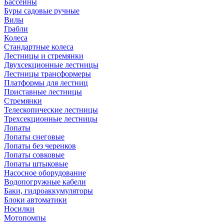
Бассейны
Буры садовые ручные
Вилы
Грабли
Колеса
Стандартные колеса
Лестницы и стремянки
Двухсекционные лестницы
Лестницы трансформеры
Платформы для лестниц
Приставные лестницы
Стремянки
Телескопические лестницы
Трехсекционные лестницы
Лопаты
Лопаты снеговые
Лопаты без черенков
Лопаты совковые
Лопаты штыковые
Насосное оборудование
Водопогружные кабели
Баки, гидроаккумуляторы
Блоки автоматики
Носилки
Мотопомпы