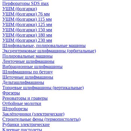
Перфораторы SDS max
УШМ (болгарки)
УШМ (болгарки) 76 мм
УШМ (болгарки) 115 мм
УШМ (болгарки) 125 мм
УШМ (болгарки) 150 мм
УШМ (болгарки) 180 мм
УШМ (болгарки) 230 мм
Шлифовальные, полировальные машины
Эксцентриковые шлифмашины (орбитальные)
Полировальные машины
Ленточные шлифмашины
Вибрационные шлифмашины
Шлифмашины по бетону
Щеточные шлифмашины
Дельташлифмашины
Торцевые шлифмашины (вертикальные)
Фрезеры
Реноваторы и граверы
Отбойные молотки
Штроборезы
Заклёпочники (электрические)
Строительные фены (термопистолеты)
Рубанки электрические
Клеевые пистолеты