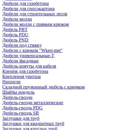
Дюбели для газобетона
Дюбели для гипсокартона
Дюбели для строительных лесов
Дюбели молли
Дюбели молли с прямым крюком
Дюбель PBT
Дюбель PDU
Дюбель PND
Дюбели под стяжку
Дюбели с крюком "Wkret-met"
Дюбели универсальные-Т
Дюбели фасадные
Дюбель-хомуты для кабеля
Крепёж для газобетона
Крепления унитаза
Ниппели
Складной пружинный дюбель с крючком
Шайбы рондоль
Дюбель-гвозди
Дюбель-гвозди металлические
Дюбель-гвоздь PDG
Дюбель-гвоздь SB
Заглушки для труб
Заглушки для квадратных труб
Заглушки для круглых труб