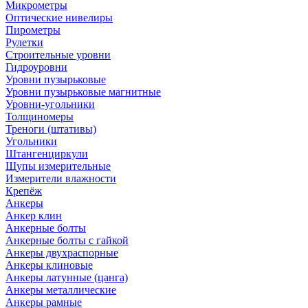
Микрометры
Оптические нивелиры
Пирометры
Рулетки
Строительные уровни
Гидроуровни
Уровни пузырьковые
Уровни пузырьковые магнитные
Уровни-угольники
Толщиномеры
Треноги (штативы)
Угольники
Штангенциркули
Щупы измерительные
Измерители влажности
Крепёж
Анкеры
Анкер клин
Анкерные болты
Анкерные болты с гайкой
Анкеры двухраспорные
Анкеры клиновые
Анкеры латунные (цанга)
Анкеры металлические
Анкеры рамные