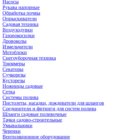
Насосы
Рукава напорные
Обработка почвы
Опрыскиватели
Садовая техника
Воздуходувки
Газонокосилки
Дровоколы
Измельчители
Мотоблоки
Снегоуборочная техника
Триммеры
Секаторы
Сучкорезы
Кусторезы
Ножницы садовые
Сетка
Системы полива
Пистолеты, насадки, дождеватели для шлангов
Соединители и фитинги для систем полива
Шланги садовые поливочные
Тачки садово-строительные
Умывальники
Черенки
Вентиляционное оборудование