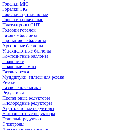
Горелки MIG
Горелки TIG
Горелки ацетиленовые
Горелки кровельные
Плазматроны CUT
Головки горелок
Газовые баллоны
Пропановые баллоны
Аргоновые баллоны
Углекислотные баллоны
Композитные баллоны
Паяльники
Паяльные лампы
Газовая резка
Мундштуки, гильзы для резака
Резаки
Газовые паяльники
Редукторы
Пропановые редукторы
Кислородные редукторы
Ацетиленовые редукторы
Углекислотные редукторы
Гелиевый редуктор
Электроды
Для сварочных горелок