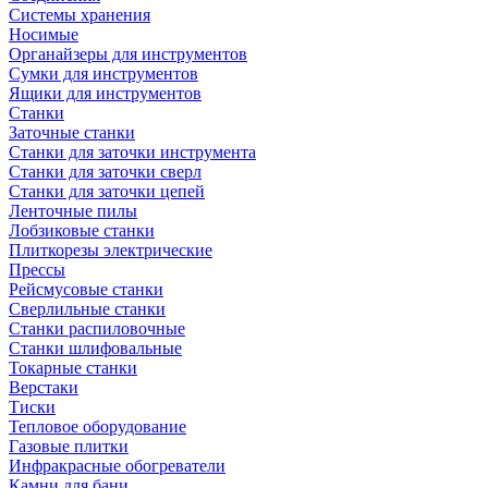
Системы хранения
Носимые
Органайзеры для инструментов
Сумки для инструментов
Ящики для инструментов
Станки
Заточные станки
Станки для заточки инструмента
Станки для заточки сверл
Станки для заточки цепей
Ленточные пилы
Лобзиковые станки
Плиткорезы электрические
Прессы
Рейсмусовые станки
Сверлильные станки
Станки распиловочные
Станки шлифовальные
Токарные станки
Верстаки
Тиски
Тепловое оборудование
Газовые плитки
Инфракрасные обогреватели
Камни для бани