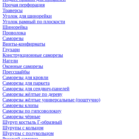
Прочая перфорация
Траверсы
Уголок для шинорейки
Уголок рамный по плоскости
Шинорейка
Проволока
Саморезы
Винты-конфирматы
Глухари
Конструкционные саморезы
Нагели
Оконные саморезы
Прессшайбы
Саморезы для кровли
Саморезы для паркета
Саморезы для сендвич-панелей
Саморезы жёлтые по дереву
Саморезы жёлтые универсальные (поштучно)
Саморезы клопы
Саморезы по гипсоволокну
Саморезы чёрные
Шуруп костыль Г-образный
Шурупы с кольцом
Шурупы с полукольцом
Русский саморез