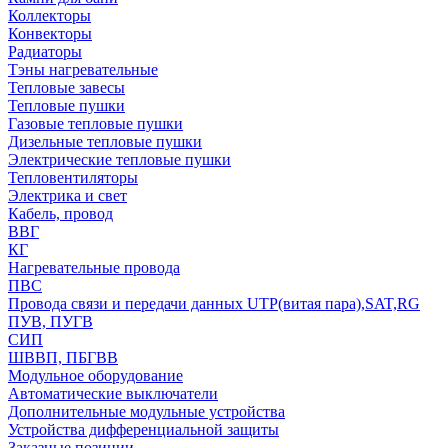
Коллекторы
Конвекторы
Радиаторы
Тэны нагревательные
Тепловые завесы
Тепловые пушки
Газовые тепловые пушки
Дизельные тепловые пушки
Электрические тепловые пушки
Тепловентиляторы
Электрика и свет
Кабель, провод
ВВГ
КГ
Нагревательные провода
ПВС
Провода связи и передачи данных UTP(витая пара),SAT,RG
ПУВ, ПУГВ
СИП
ШВВП, ПБГВВ
Модульное оборудование
Автоматические выключатели
Дополнительные модульные устройства
Устройства дифференциальной защиты
Заказные позиции