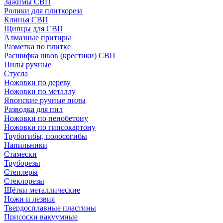
Зажимы СВП
Ролики для плиткореза
Клинья СВП
Щипцы для СВП
Алмазные притиры
Разметка по плитке
Расшифка швов (крестики) СВП
Пилы ручные
Стусла
Ножовки по дереву
Ножовки по металлу
Японские ручные пилы
Разводка для пил
Ножовки по пенобетону
Ножовки по гипсокартону
Трубогибы, полосогибы
Напильники
Стамески
Труборезы
Степлеры
Стеклорезы
Щётки металлические
Ножи и лезвия
Твердосплавные пластины
Присоски вакуумные