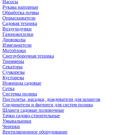
Насосы
Рукава напорные
Обработка почвы
Опрыскиватели
Садовая техника
Воздуходувки
Газонокосилки
Дровоколы
Измельчители
Мотоблоки
Снегоуборочная техника
Триммеры
Секаторы
Сучкорезы
Кусторезы
Ножницы садовые
Сетка
Системы полива
Пистолеты, насадки, дождеватели для шлангов
Соединители и фитинги для систем полива
Шланги садовые поливочные
Тачки садово-строительные
Умывальники
Черенки
Вентиляционное оборудование