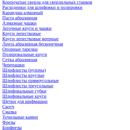
Корончатые сверла для сверлильных станков
Расходники для шлифовки и полировки
Карандаш алмазный
Паста абразивная
Алмазные чашки
Заточные круги и чашки
Круги лепестковые
Круги лепестковые веерные
Лента абразивная бесконечная
Опорные тарелки
Полировальные круги
Сетка абразивная
Черепашки
Шлифлисты (рулоны)
Шлифлисты круглые
Шлифлисты прямоугольные
Шлифлисты треугольные
Шлифовальные губки
Шлифовальные круги
Щетки для шифмашин
Скотч
Смазка
Точильные камни
Фрезы
Борфрезы