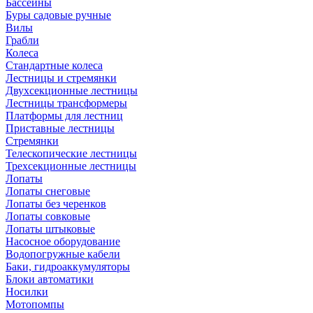
Бассейны
Буры садовые ручные
Вилы
Грабли
Колеса
Стандартные колеса
Лестницы и стремянки
Двухсекционные лестницы
Лестницы трансформеры
Платформы для лестниц
Приставные лестницы
Стремянки
Телескопические лестницы
Трехсекционные лестницы
Лопаты
Лопаты снеговые
Лопаты без черенков
Лопаты совковые
Лопаты штыковые
Насосное оборудование
Водопогружные кабели
Баки, гидроаккумуляторы
Блоки автоматики
Носилки
Мотопомпы