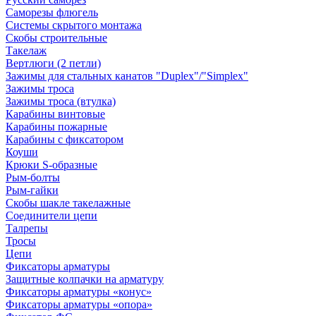
Саморезы флюгель
Системы скрытого монтажа
Скобы строительные
Такелаж
Вертлюги (2 петли)
Зажимы для стальных канатов "Duplex"/"Simplex"
Зажимы троса
Зажимы троса (втулка)
Карабины винтовые
Карабины пожарные
Карабины с фиксатором
Коуши
Крюки S-образные
Рым-болты
Рым-гайки
Скобы шакле такелажные
Соединители цепи
Талрепы
Тросы
Цепи
Фиксаторы арматуры
Защитные колпачки на арматуру
Фиксаторы арматуры «конус»
Фиксаторы арматуры «опора»