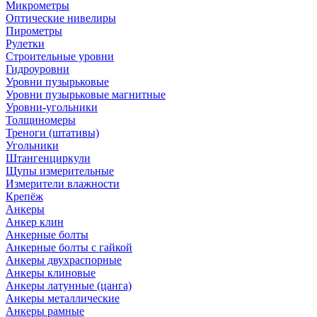
Микрометры
Оптические нивелиры
Пирометры
Рулетки
Строительные уровни
Гидроуровни
Уровни пузырьковые
Уровни пузырьковые магнитные
Уровни-угольники
Толщиномеры
Треноги (штативы)
Угольники
Штангенциркули
Щупы измерительные
Измерители влажности
Крепёж
Анкеры
Анкер клин
Анкерные болты
Анкерные болты с гайкой
Анкеры двухраспорные
Анкеры клиновые
Анкеры латунные (цанга)
Анкеры металлические
Анкеры рамные