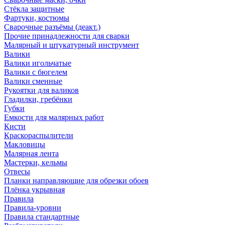
Стёкла защитные
Фартуки, костюмы
Сварочные разъёмы (деакт.)
Прочие принадлежности для сварки
Малярный и штукатурный инструмент
Валики
Валики игольчатые
Валики с бюгелем
Валики сменные
Рукоятки для валиков
Гладилки, гребёнки
Губки
Емкости для малярных работ
Кисти
Краскораспылители
Макловицы
Малярная лента
Мастерки, кельмы
Отвесы
Планки направляющие для обрезки обоев
Плёнка укрывная
Правила
Правила-уровни
Правила стандартные