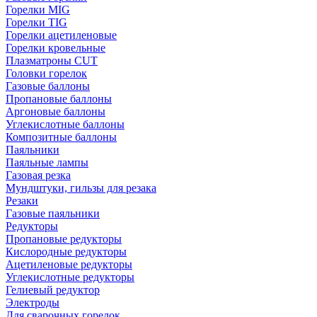
Горелки MIG
Горелки TIG
Горелки ацетиленовые
Горелки кровельные
Плазматроны CUT
Головки горелок
Газовые баллоны
Пропановые баллоны
Аргоновые баллоны
Углекислотные баллоны
Композитные баллоны
Паяльники
Паяльные лампы
Газовая резка
Мундштуки, гильзы для резака
Резаки
Газовые паяльники
Редукторы
Пропановые редукторы
Кислородные редукторы
Ацетиленовые редукторы
Углекислотные редукторы
Гелиевый редуктор
Электроды
Для сварочных горелок