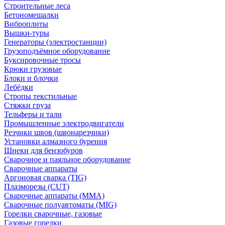
Строительные леса
Бетономешалки
Виброплиты
Вышки-туры
Генераторы (электростанции)
Грузоподъёмное оборудование
Буксировочные тросы
Крюки грузовые
Блоки и блочки
Лебёдки
Стропы текстильные
Стяжки груза
Тельферы и тали
Промышленные электродвигатели
Резчики швов (швонарезчики)
Установки алмазного бурения
Шнеки для бензобуров
Сварочное и паяльное оборудование
Сварочные аппараты
Аргоновая сварка (TIG)
Плазморезы (CUT)
Сварочные аппараты (MMA)
Сварочные полуавтоматы (MIG)
Горелки сварочные, газовые
Газовые горелки