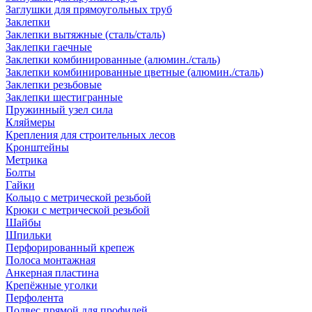
Заглушки для прямоугольных труб
Заклепки
Заклепки вытяжные (сталь/сталь)
Заклепки гаечные
Заклепки комбинированные (алюмин./сталь)
Заклепки комбинированные цветные (алюмин./сталь)
Заклепки резьбовые
Заклепки шестигранные
Пружинный узел сила
Кляймеры
Крепления для строительных лесов
Кронштейны
Метрика
Болты
Гайки
Кольцо с метрической резьбой
Крюки с метрической резьбой
Шайбы
Шпильки
Перфорированный крепеж
Полоса монтажная
Анкерная пластина
Крепёжные уголки
Перфолента
Подвес прямой для профилей