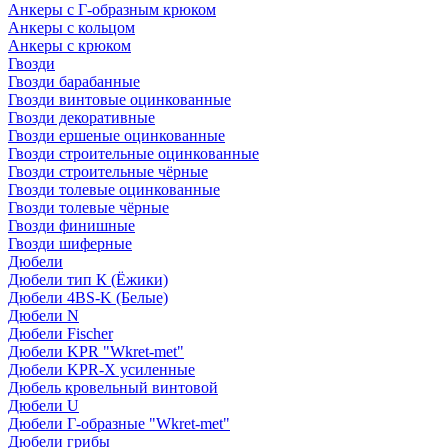
Анкеры с Г-образным крюком
Анкеры с кольцом
Анкеры с крюком
Гвозди
Гвозди барабанные
Гвозди винтовые оцинкованные
Гвозди декоративные
Гвозди ершеные оцинкованные
Гвозди строительные оцинкованные
Гвозди строительные чёрные
Гвозди толевые оцинкованные
Гвозди толевые чёрные
Гвозди финишные
Гвозди шиферные
Дюбели
Дюбели тип К (Ёжики)
Дюбели 4BS-K (Белые)
Дюбели N
Дюбели Fischer
Дюбели KPR "Wkret-met"
Дюбели KPR-Х усиленные
Дюбель кровельный винтовой
Дюбели U
Дюбели Г-образные "Wkret-met"
Дюбели грибы