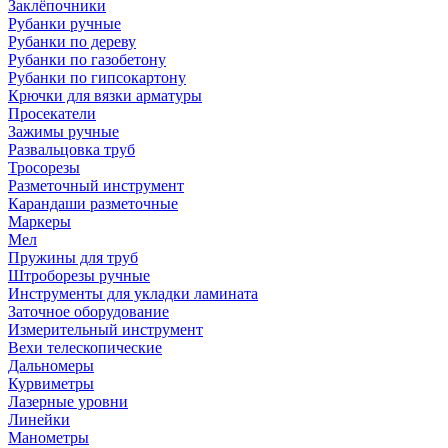
Заклёпочники
Рубанки ручные
Рубанки по дереву
Рубанки по газобетону
Рубанки по гипсокартону
Крючки для вязки арматуры
Просекатели
Зажимы ручные
Развальцовка труб
Тросорезы
Разметочный инструмент
Карандаши разметочные
Маркеры
Мел
Пружины для труб
Штроборезы ручные
Инструменты для укладки ламината
Заточное оборудование
Измерительный инструмент
Вехи телескопические
Дальномеры
Курвиметры
Лазерные уровни
Линейки
Манометры