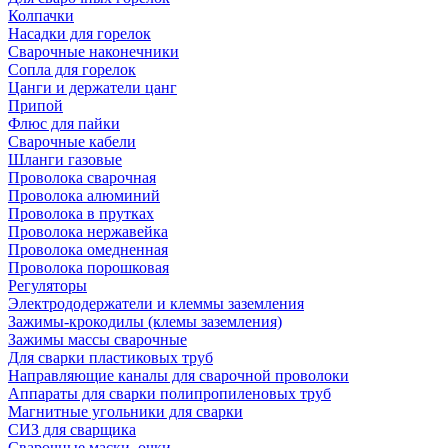
Колпачки
Насадки для горелок
Сварочные наконечники
Сопла для горелок
Цанги и держатели цанг
Припой
Флюс для пайки
Сварочные кабели
Шланги газовые
Проволока сварочная
Проволока алюминий
Проволока в прутках
Проволока нержавейка
Проволока омедненная
Проволока порошковая
Регуляторы
Электрододержатели и клеммы заземления
Зажимы-крокодилы (клемы заземления)
Зажимы массы сварочные
Для сварки пластиковых труб
Направляющие каналы для сварочной проволоки
Аппараты для сварки полипропиленовых труб
Магнитные угольники для сварки
СИЗ для сварщика
Сварочные маски, очки