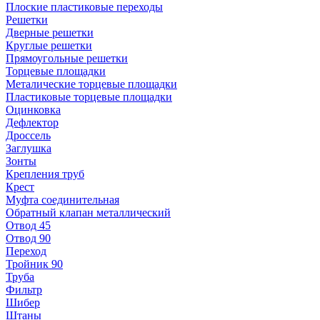
Плоские пластиковые переходы
Решетки
Дверные решетки
Круглые решетки
Прямоугольные решетки
Торцевые площадки
Металические торцевые площадки
Пластиковые торцевые площадки
Оцинковка
Дефлектор
Дроссель
Заглушка
Зонты
Крепления труб
Крест
Муфта соединительная
Обратный клапан металлический
Отвод 45
Отвод 90
Переход
Тройник 90
Труба
Фильтр
Шибер
Штаны