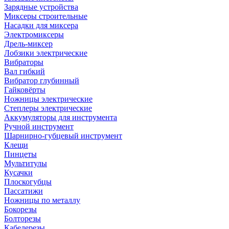
Зарядные устройства
Миксеры строительные
Насадки для миксера
Электромиксеры
Дрель-миксер
Лобзики электрические
Вибраторы
Вал гибкий
Вибратор глубинный
Гайковёрты
Ножницы электрические
Степлеры электрические
Аккумуляторы для инструмента
Ручной инструмент
Шарнирно-губцевый инструмент
Клещи
Пинцеты
Мультитулы
Кусачки
Плоскогубцы
Пассатижи
Ножницы по металлу
Бокорезы
Болторезы
Кабелерезы