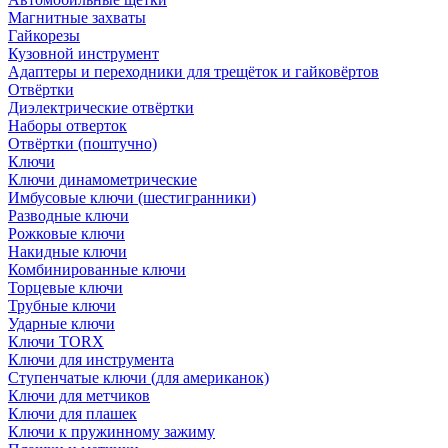
Магнитные захваты
Гайкорезы
Кузовной инструмент
Адаптеры и переходники для трещёток и гайковёртов
Отвёртки
Диэлектрические отвёртки
Наборы отверток
Отвёртки (поштучно)
Ключи
Ключи динамометрические
Имбусовые ключи (шестигранники)
Разводные ключи
Рожковые ключи
Накидные ключи
Комбинированные ключи
Торцевые ключи
Трубные ключи
Ударные ключи
Ключи TORX
Ключи для инструмента
Ступенчатые ключи (для американок)
Ключи для метчиков
Ключи для плашек
Ключи к пружинному зажиму