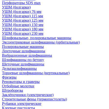
Перфораторы SDS max
УШМ (болгарки)
УШМ (болгарки) 76 мм
УШМ (болгарки) 115 мм
УШМ (болгарки) 125 мм
УШМ (болгарки) 150 мм
УШМ (болгарки) 180 мм
УШМ (болгарки) 230 мм
Шлифовальные, полировальные машины
Эксцентриковые шлифмашины (орбитальные)
Полировальные машины
Ленточные шлифмашины
Вибрационные шлифмашины
Шлифмашины по бетону
Щеточные шлифмашины
Дельташлифмашины
Торцевые шлифмашины (вертикальные)
Фрезеры
Реноваторы и граверы
Отбойные молотки
Штроборезы
Заклёпочники (электрические)
Строительные фены (термопистолеты)
Рубанки электрические
Клеевые пистолеты