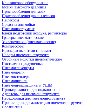
Клининговое оборудование
Мойки высокого давления
Приспособления для моек
Приспособления для пылесосов
Пылесосы
Средства для мойки
Пневмоинструмент
Блоки подготовки воздуха, регуляторы
Граверы пневматические
Заклёпочники (пневматические)
Компрессоры
Краскораспылители (пневмо)
Наборы пневмоинструмента
Отбойные молотки пневматические
Пистолеты продувочные
Пневмогайковёрты
Пневмодрели
Пневмостеплеры
Пневмошланги
Пневмошлифмашины и УШМ
Принадлежности для подключения
Адаптеры для пневмоинструмента
Переходники для пневмоинструмента
Прочие принадлежности для пневмоинструмента
Соединения