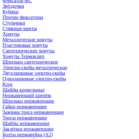
Фиксатор ФС
Звёздочки
Кубики
Прочие фиксаторы
Стульчики
Стяжные винты
Хомуты
Металлические хомуты
Пластиковые хомуты
Сантехнические хомуты
Хомуты Термоклип
Шпильки сантехнические
Электро-скобы металлические
Двухлапковые электро-скобы
Однолапковые электро-скобы
Kreg
Шайбы кровельные
Нержавеющий крепёж
Шпильки нержавеющие
Гайки нержавеющие
Зажимы троса нержавеющие
Тросы нержавеющие
Шайбы нержавеющие
Заклёпки нержавеющие
Болты нержавейка (А2)