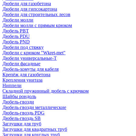
Дюбели для газобетона
Дюбели для гипсокартона
Дюбели для строительных лесов
Дюбели молли
Дюбели молли с прямым крюком
Дюбель PBT
Дюбель PDU
Дюбель PND
Дюбели под стяжку
Дюбели с крюком "Wkret-met"
Дюбели универсальные-Т
Дюбели фасадные
Дюбель-хомуты для кабеля
Крепёж для газобетона
Крепления унитаза
Ниппели
Складной пружинный дюбель с крючком
Шайбы рондоль
Дюбель-гвозди
Дюбель-гвозди металлические
Дюбель-гвоздь PDG
Дюбель-гвоздь SB
Заглушки для труб
Заглушки для квадратных труб
Заглушки для круглых труб