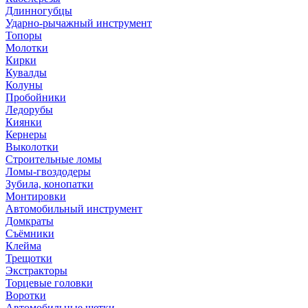
Длинногубцы
Ударно-рычажный инструмент
Топоры
Молотки
Кирки
Кувалды
Колуны
Пробойники
Ледорубы
Киянки
Кернеры
Выколотки
Строительные ломы
Ломы-гвоздодеры
Зубила, конопатки
Монтировки
Автомобильный инструмент
Домкраты
Съёмники
Клейма
Трещотки
Экстракторы
Торцевые головки
Воротки
Автомобильные щетки