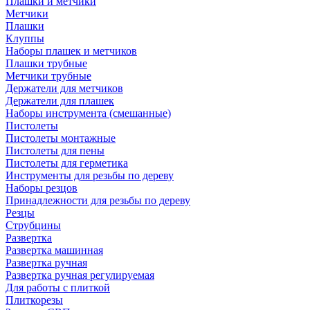
Плашки и метчики
Метчики
Плашки
Клуппы
Наборы плашек и метчиков
Плашки трубные
Метчики трубные
Держатели для метчиков
Держатели для плашек
Наборы инструмента (смешанные)
Пистолеты
Пистолеты монтажные
Пистолеты для пены
Пистолеты для герметика
Инструменты для резьбы по дереву
Наборы резцов
Принадлежности для резьбы по дереву
Резцы
Струбцины
Развертка
Развертка машинная
Развертка ручная
Развертка ручная регулируемая
Для работы с плиткой
Плиткорезы