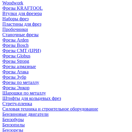
Woodwork
Фрезы KRAFTOOL
Втулки для фрезера
Наборы фрез
Пластины для фрез
Пробочники
Станочные фрезы
Фрезы Arden
Фрезы Bosch
Фрезы CMT (ЦРИ)
Фрезы Globus
Фрезы Strong
Фрезы алмазные
Фрезы Атака
Фрезы Зубр
Фрезы по металлу
Фрезы Энкор
Шарошки по металлу
Штифты для кольцевых фрез
Стретч-пленка
Силовая техника и строительное оборудование
Бензиновые двигатели
Бензобуры
Бензопилы
Бензорезы