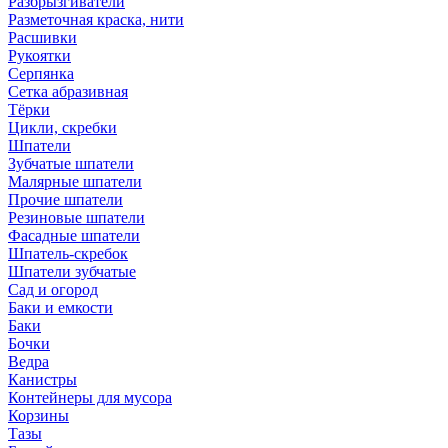
Разбрызгиватели
Разметочная краска, нити
Расшивки
Рукоятки
Серпянка
Сетка абразивная
Тёрки
Цикли, скребки
Шпатели
Зубчатые шпатели
Малярные шпатели
Прочие шпатели
Резиновые шпатели
Фасадные шпатели
Шпатель-скребок
Шпатели зубчатые
Сад и огород
Баки и емкости
Баки
Бочки
Ведра
Канистры
Контейнеры для мусора
Корзины
Тазы