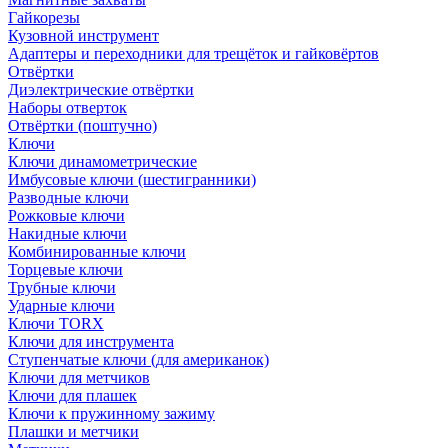
Гайкорезы
Кузовной инструмент
Адаптеры и переходники для трещёток и гайковёртов
Отвёртки
Диэлектрические отвёртки
Наборы отверток
Отвёртки (поштучно)
Ключи
Ключи динамометрические
Имбусовые ключи (шестигранники)
Разводные ключи
Рожковые ключи
Накидные ключи
Комбинированные ключи
Торцевые ключи
Трубные ключи
Ударные ключи
Ключи TORX
Ключи для инструмента
Ступенчатые ключи (для американок)
Ключи для метчиков
Ключи для плашек
Ключи к пружинному зажиму
Плашки и метчики