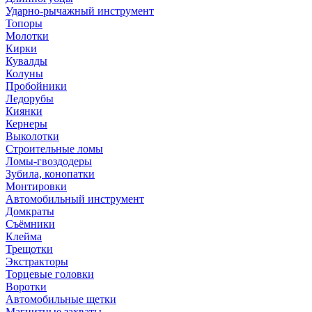
Ударно-рычажный инструмент
Топоры
Молотки
Кирки
Кувалды
Колуны
Пробойники
Ледорубы
Киянки
Кернеры
Выколотки
Строительные ломы
Ломы-гвоздодеры
Зубила, конопатки
Монтировки
Автомобильный инструмент
Домкраты
Съёмники
Клейма
Трещотки
Экстракторы
Торцевые головки
Воротки
Автомобильные щетки
Магнитные захваты