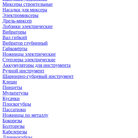
Миксеры строительные
Насадки для миксера
Электромиксеры
Дрель-миксер
Лобзики электрические
Вибраторы
Вал гибкий
Вибратор глубинный
Гайковёрты
Ножницы электрические
Степлеры электрические
Аккумуляторы для инструмента
Ручной инструмент
Шарнирно-губцевый инструмент
Клещи
Пинцеты
Мультитулы
Кусачки
Плоскогубцы
Пассатижи
Ножницы по металлу
Бокорезы
Болторезы
Кабелерезы
Длинногубцы