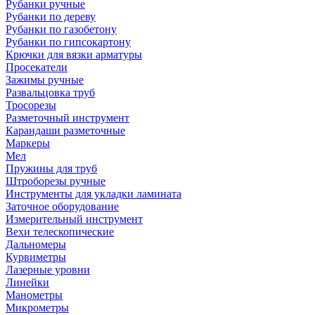
Рубанки ручные
Рубанки по дереву
Рубанки по газобетону
Рубанки по гипсокартону
Крючки для вязки арматуры
Просекатели
Зажимы ручные
Развальцовка труб
Тросорезы
Разметочный инструмент
Карандаши разметочные
Маркеры
Мел
Пружины для труб
Штроборезы ручные
Инструменты для укладки ламината
Заточное оборудование
Измерительный инструмент
Вехи телескопические
Дальномеры
Курвиметры
Лазерные уровни
Линейки
Манометры
Микрометры