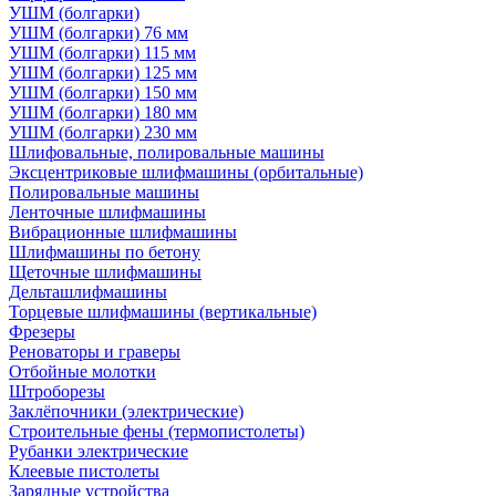
УШМ (болгарки)
УШМ (болгарки) 76 мм
УШМ (болгарки) 115 мм
УШМ (болгарки) 125 мм
УШМ (болгарки) 150 мм
УШМ (болгарки) 180 мм
УШМ (болгарки) 230 мм
Шлифовальные, полировальные машины
Эксцентриковые шлифмашины (орбитальные)
Полировальные машины
Ленточные шлифмашины
Вибрационные шлифмашины
Шлифмашины по бетону
Щеточные шлифмашины
Дельташлифмашины
Торцевые шлифмашины (вертикальные)
Фрезеры
Реноваторы и граверы
Отбойные молотки
Штроборезы
Заклёпочники (электрические)
Строительные фены (термопистолеты)
Рубанки электрические
Клеевые пистолеты
Зарядные устройства