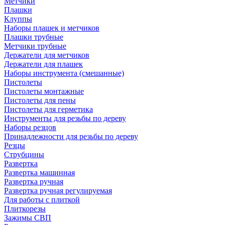
Метчики
Плашки
Клуппы
Наборы плашек и метчиков
Плашки трубные
Метчики трубные
Держатели для метчиков
Держатели для плашек
Наборы инструмента (смешанные)
Пистолеты
Пистолеты монтажные
Пистолеты для пены
Пистолеты для герметика
Инструменты для резьбы по дереву
Наборы резцов
Принадлежности для резьбы по дереву
Резцы
Струбцины
Развертка
Развертка машинная
Развертка ручная
Развертка ручная регулируемая
Для работы с плиткой
Плиткорезы
Зажимы СВП