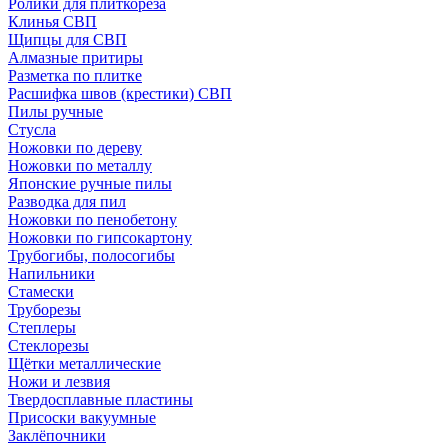
Ролики для плиткореза
Клинья СВП
Щипцы для СВП
Алмазные притиры
Разметка по плитке
Расшифка швов (крестики) СВП
Пилы ручные
Стусла
Ножовки по дереву
Ножовки по металлу
Японские ручные пилы
Разводка для пил
Ножовки по пенобетону
Ножовки по гипсокартону
Трубогибы, полосогибы
Напильники
Стамески
Труборезы
Степлеры
Стеклорезы
Щётки металлические
Ножи и лезвия
Твердосплавные пластины
Присоски вакуумные
Заклёпочники