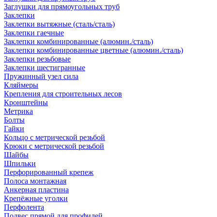
Заглушки для прямоугольных труб
Заклепки
Заклепки вытяжные (сталь/сталь)
Заклепки гаечные
Заклепки комбинированные (алюмин./сталь)
Заклепки комбинированные цветные (алюмин./сталь)
Заклепки резьбовые
Заклепки шестигранные
Пружинный узел сила
Кляймеры
Крепления для строительных лесов
Кронштейны
Метрика
Болты
Гайки
Кольцо с метрической резьбой
Крюки с метрической резьбой
Шайбы
Шпильки
Перфорированный крепеж
Полоса монтажная
Анкерная пластина
Крепёжные уголки
Перфолента
Подвес прямой для профилей