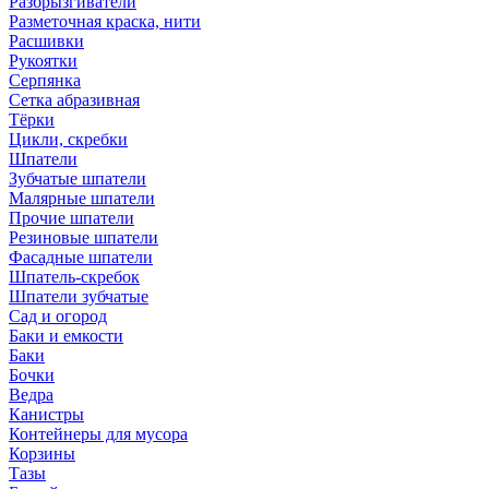
Разбрызгиватели
Разметочная краска, нити
Расшивки
Рукоятки
Серпянка
Сетка абразивная
Тёрки
Цикли, скребки
Шпатели
Зубчатые шпатели
Малярные шпатели
Прочие шпатели
Резиновые шпатели
Фасадные шпатели
Шпатель-скребок
Шпатели зубчатые
Сад и огород
Баки и емкости
Баки
Бочки
Ведра
Канистры
Контейнеры для мусора
Корзины
Тазы