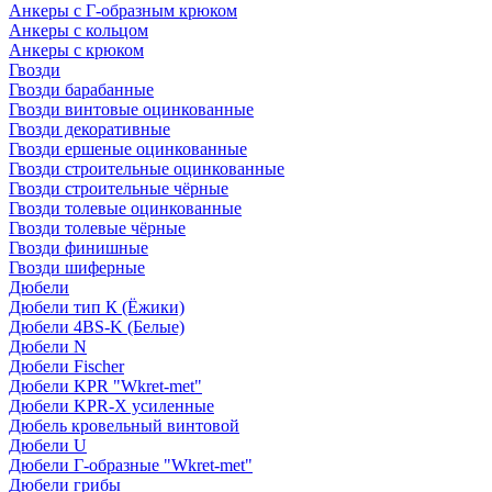
Анкеры с Г-образным крюком
Анкеры с кольцом
Анкеры с крюком
Гвозди
Гвозди барабанные
Гвозди винтовые оцинкованные
Гвозди декоративные
Гвозди ершеные оцинкованные
Гвозди строительные оцинкованные
Гвозди строительные чёрные
Гвозди толевые оцинкованные
Гвозди толевые чёрные
Гвозди финишные
Гвозди шиферные
Дюбели
Дюбели тип К (Ёжики)
Дюбели 4BS-K (Белые)
Дюбели N
Дюбели Fischer
Дюбели KPR "Wkret-met"
Дюбели KPR-Х усиленные
Дюбель кровельный винтовой
Дюбели U
Дюбели Г-образные "Wkret-met"
Дюбели грибы