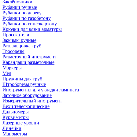
Заклёпочники
Рубанки ручные
Рубанки по дереву
Рубанки по газобетону
Рубанки по гипсокартону
Крючки для вязки арматуры
Просекатели
Зажимы ручные
Развальцовка труб
Тросорезы
Разметочный инструмент
Карандаши разметочные
Маркеры
Мел
Пружины для труб
Штроборезы ручные
Инструменты для укладки ламината
Заточное оборудование
Измерительный инструмент
Вехи телескопические
Дальномеры
Курвиметры
Лазерные уровни
Линейки
Манометры