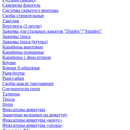
Саморезы флюгель
Системы скрытого монтажа
Скобы строительные
Такелаж
Вертлюги (2 петли)
Зажимы для стальных канатов "Duplex"/"Simplex"
Зажимы троса
Зажимы троса (втулка)
Карабины винтовые
Карабины пожарные
Карабины с фиксатором
Коуши
Крюки S-образные
Рым-болты
Рым-гайки
Скобы шакле такелажные
Соединители цепи
Талрепы
Тросы
Цепи
Фиксаторы арматуры
Защитные колпачки на арматуру
Фиксаторы арматуры «конус»
Фиксаторы арматуры «опора»