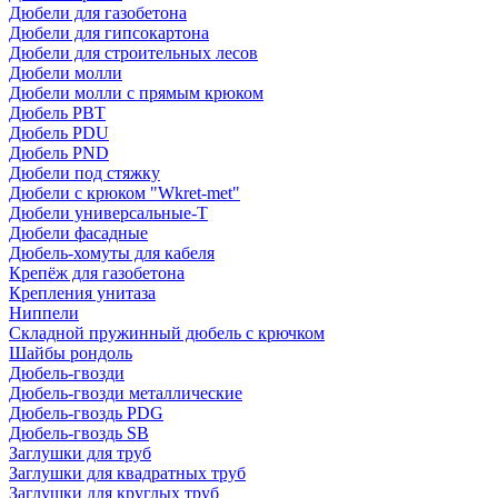
Дюбели для газобетона
Дюбели для гипсокартона
Дюбели для строительных лесов
Дюбели молли
Дюбели молли с прямым крюком
Дюбель PBT
Дюбель PDU
Дюбель PND
Дюбели под стяжку
Дюбели с крюком "Wkret-met"
Дюбели универсальные-Т
Дюбели фасадные
Дюбель-хомуты для кабеля
Крепёж для газобетона
Крепления унитаза
Ниппели
Складной пружинный дюбель с крючком
Шайбы рондоль
Дюбель-гвозди
Дюбель-гвозди металлические
Дюбель-гвоздь PDG
Дюбель-гвоздь SB
Заглушки для труб
Заглушки для квадратных труб
Заглушки для круглых труб