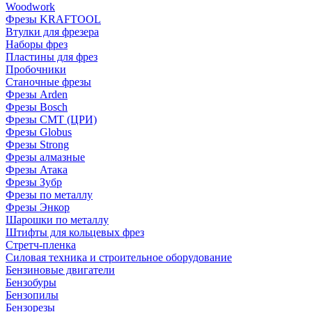
Woodwork
Фрезы KRAFTOOL
Втулки для фрезера
Наборы фрез
Пластины для фрез
Пробочники
Станочные фрезы
Фрезы Arden
Фрезы Bosch
Фрезы CMT (ЦРИ)
Фрезы Globus
Фрезы Strong
Фрезы алмазные
Фрезы Атака
Фрезы Зубр
Фрезы по металлу
Фрезы Энкор
Шарошки по металлу
Штифты для кольцевых фрез
Стретч-пленка
Силовая техника и строительное оборудование
Бензиновые двигатели
Бензобуры
Бензопилы
Бензорезы