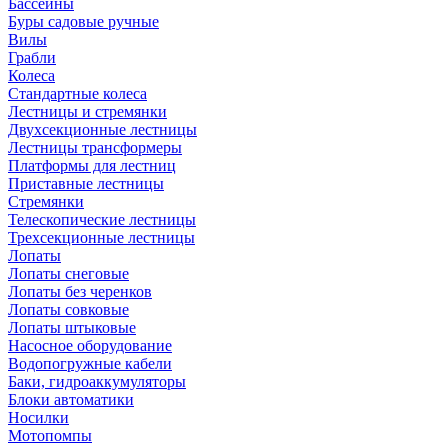
Бассейны
Буры садовые ручные
Вилы
Грабли
Колеса
Стандартные колеса
Лестницы и стремянки
Двухсекционные лестницы
Лестницы трансформеры
Платформы для лестниц
Приставные лестницы
Стремянки
Телескопические лестницы
Трехсекционные лестницы
Лопаты
Лопаты снеговые
Лопаты без черенков
Лопаты совковые
Лопаты штыковые
Насосное оборудование
Водопогружные кабели
Баки, гидроаккумуляторы
Блоки автоматики
Носилки
Мотопомпы