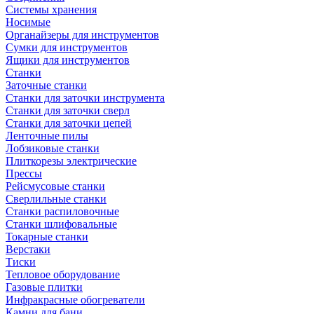
Системы хранения
Носимые
Органайзеры для инструментов
Сумки для инструментов
Ящики для инструментов
Станки
Заточные станки
Станки для заточки инструмента
Станки для заточки сверл
Станки для заточки цепей
Ленточные пилы
Лобзиковые станки
Плиткорезы электрические
Прессы
Рейсмусовые станки
Сверлильные станки
Станки распиловочные
Станки шлифовальные
Токарные станки
Верстаки
Тиски
Тепловое оборудование
Газовые плитки
Инфракрасные обогреватели
Камни для бани