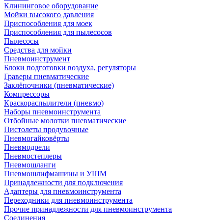
Клининговое оборудование
Мойки высокого давления
Приспособления для моек
Приспособления для пылесосов
Пылесосы
Средства для мойки
Пневмоинструмент
Блоки подготовки воздуха, регуляторы
Граверы пневматические
Заклёпочники (пневматические)
Компрессоры
Краскораспылители (пневмо)
Наборы пневмоинструмента
Отбойные молотки пневматические
Пистолеты продувочные
Пневмогайковёрты
Пневмодрели
Пневмостеплеры
Пневмошланги
Пневмошлифмашины и УШМ
Принадлежности для подключения
Адаптеры для пневмоинструмента
Переходники для пневмоинструмента
Прочие принадлежности для пневмоинструмента
Соединения