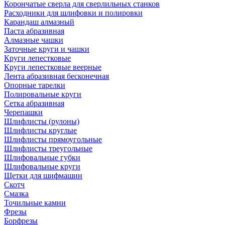
Корончатые сверла для сверлильных станков
Расходники для шлифовки и полировки
Карандаш алмазный
Паста абразивная
Алмазные чашки
Заточные круги и чашки
Круги лепестковые
Круги лепестковые веерные
Лента абразивная бесконечная
Опорные тарелки
Полировальные круги
Сетка абразивная
Черепашки
Шлифлисты (рулоны)
Шлифлисты круглые
Шлифлисты прямоугольные
Шлифлисты треугольные
Шлифовальные губки
Шлифовальные круги
Щетки для шифмашин
Скотч
Смазка
Точильные камни
Фрезы
Борфрезы