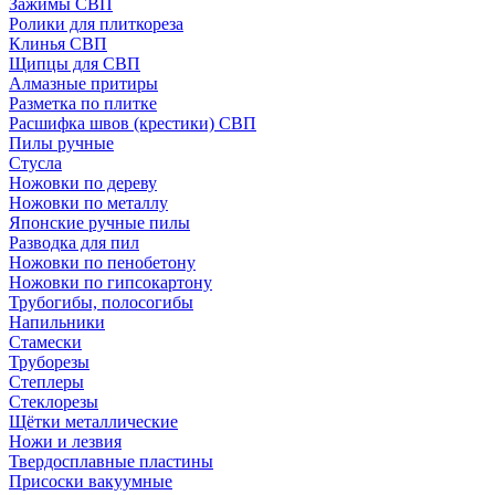
Зажимы СВП
Ролики для плиткореза
Клинья СВП
Щипцы для СВП
Алмазные притиры
Разметка по плитке
Расшифка швов (крестики) СВП
Пилы ручные
Стусла
Ножовки по дереву
Ножовки по металлу
Японские ручные пилы
Разводка для пил
Ножовки по пенобетону
Ножовки по гипсокартону
Трубогибы, полосогибы
Напильники
Стамески
Труборезы
Степлеры
Стеклорезы
Щётки металлические
Ножи и лезвия
Твердосплавные пластины
Присоски вакуумные