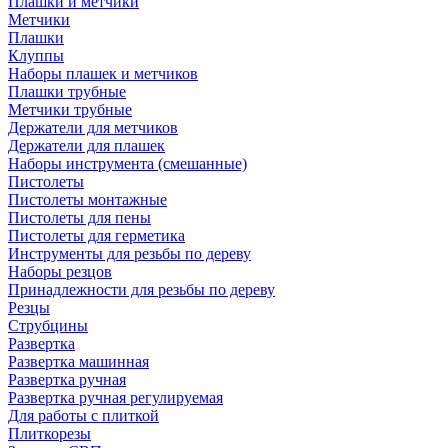
Плашки и метчики
Метчики
Плашки
Клуппы
Наборы плашек и метчиков
Плашки трубные
Метчики трубные
Держатели для метчиков
Держатели для плашек
Наборы инструмента (смешанные)
Пистолеты
Пистолеты монтажные
Пистолеты для пены
Пистолеты для герметика
Инструменты для резьбы по дереву
Наборы резцов
Принадлежности для резьбы по дереву
Резцы
Струбцины
Развертка
Развертка машинная
Развертка ручная
Развертка ручная регулируемая
Для работы с плиткой
Плиткорезы