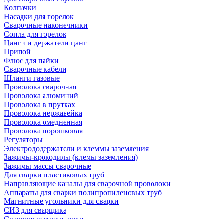
Колпачки
Насадки для горелок
Сварочные наконечники
Сопла для горелок
Цанги и держатели цанг
Припой
Флюс для пайки
Сварочные кабели
Шланги газовые
Проволока сварочная
Проволока алюминий
Проволока в прутках
Проволока нержавейка
Проволока омедненная
Проволока порошковая
Регуляторы
Электрододержатели и клеммы заземления
Зажимы-крокодилы (клемы заземления)
Зажимы массы сварочные
Для сварки пластиковых труб
Направляющие каналы для сварочной проволоки
Аппараты для сварки полипропиленовых труб
Магнитные угольники для сварки
СИЗ для сварщика
Сварочные маски, очки