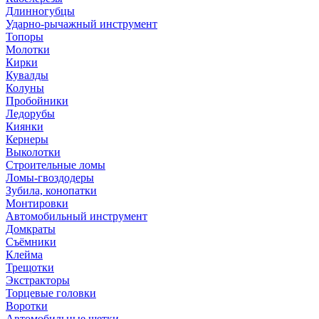
Длинногубцы
Ударно-рычажный инструмент
Топоры
Молотки
Кирки
Кувалды
Колуны
Пробойники
Ледорубы
Киянки
Кернеры
Выколотки
Строительные ломы
Ломы-гвоздодеры
Зубила, конопатки
Монтировки
Автомобильный инструмент
Домкраты
Съёмники
Клейма
Трещотки
Экстракторы
Торцевые головки
Воротки
Автомобильные щетки