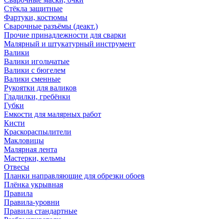
Стёкла защитные
Фартуки, костюмы
Сварочные разъёмы (деакт.)
Прочие принадлежности для сварки
Малярный и штукатурный инструмент
Валики
Валики игольчатые
Валики с бюгелем
Валики сменные
Рукоятки для валиков
Гладилки, гребёнки
Губки
Емкости для малярных работ
Кисти
Краскораспылители
Макловицы
Малярная лента
Мастерки, кельмы
Отвесы
Планки направляющие для обрезки обоев
Плёнка укрывная
Правила
Правила-уровни
Правила стандартные