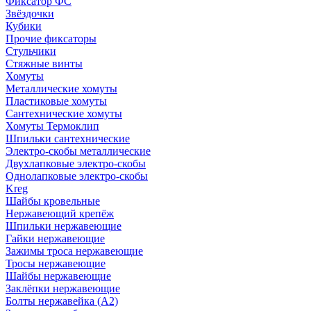
Фиксатор ФС
Звёздочки
Кубики
Прочие фиксаторы
Стульчики
Стяжные винты
Хомуты
Металлические хомуты
Пластиковые хомуты
Сантехнические хомуты
Хомуты Термоклип
Шпильки сантехнические
Электро-скобы металлические
Двухлапковые электро-скобы
Однолапковые электро-скобы
Kreg
Шайбы кровельные
Нержавеющий крепёж
Шпильки нержавеющие
Гайки нержавеющие
Зажимы троса нержавеющие
Тросы нержавеющие
Шайбы нержавеющие
Заклёпки нержавеющие
Болты нержавейка (А2)