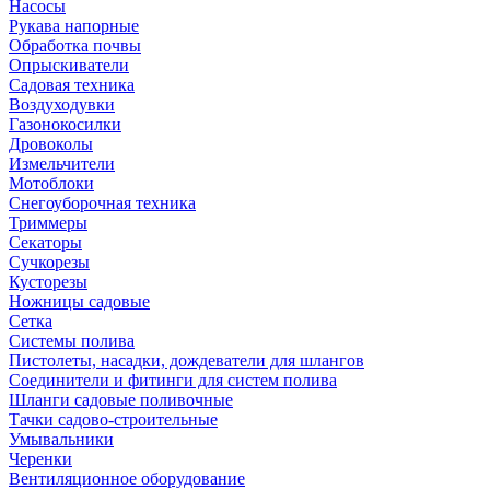
Насосы
Рукава напорные
Обработка почвы
Опрыскиватели
Садовая техника
Воздуходувки
Газонокосилки
Дровоколы
Измельчители
Мотоблоки
Снегоуборочная техника
Триммеры
Секаторы
Сучкорезы
Кусторезы
Ножницы садовые
Сетка
Системы полива
Пистолеты, насадки, дождеватели для шлангов
Соединители и фитинги для систем полива
Шланги садовые поливочные
Тачки садово-строительные
Умывальники
Черенки
Вентиляционное оборудование