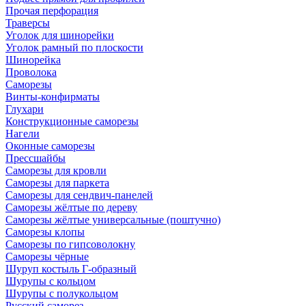
Прочая перфорация
Траверсы
Уголок для шинорейки
Уголок рамный по плоскости
Шинорейка
Проволока
Саморезы
Винты-конфирматы
Глухари
Конструкционные саморезы
Нагели
Оконные саморезы
Прессшайбы
Саморезы для кровли
Саморезы для паркета
Саморезы для сендвич-панелей
Саморезы жёлтые по дереву
Саморезы жёлтые универсальные (поштучно)
Саморезы клопы
Саморезы по гипсоволокну
Саморезы чёрные
Шуруп костыль Г-образный
Шурупы с кольцом
Шурупы с полукольцом
Русский саморез