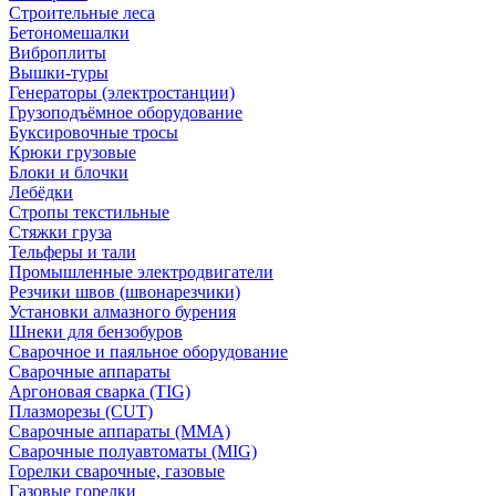
Строительные леса
Бетономешалки
Виброплиты
Вышки-туры
Генераторы (электростанции)
Грузоподъёмное оборудование
Буксировочные тросы
Крюки грузовые
Блоки и блочки
Лебёдки
Стропы текстильные
Стяжки груза
Тельферы и тали
Промышленные электродвигатели
Резчики швов (швонарезчики)
Установки алмазного бурения
Шнеки для бензобуров
Сварочное и паяльное оборудование
Сварочные аппараты
Аргоновая сварка (TIG)
Плазморезы (CUT)
Сварочные аппараты (MMA)
Сварочные полуавтоматы (MIG)
Горелки сварочные, газовые
Газовые горелки