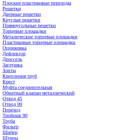
Плоские пластиковые переходы
Решетки
Дверные решетки
Круглые решетки
Прямоугольные решетки
Торцевые площадки
Металические торцевые площадки
Пластиковые торцевые площадки
Оцинковка
Дефлектор
Дроссель
Заглушка
Зонты
Крепления труб
Крест
Муфта соединительная
Обратный клапан металлический
Отвод 45
Отвод 90
Переход
Тройник 90
Труба
Фильтр
Шибер
Штаны