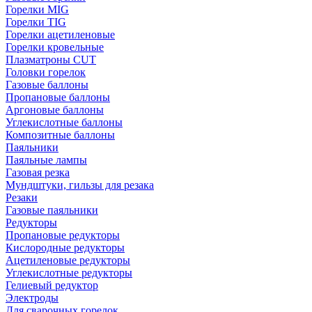
Горелки MIG
Горелки TIG
Горелки ацетиленовые
Горелки кровельные
Плазматроны CUT
Головки горелок
Газовые баллоны
Пропановые баллоны
Аргоновые баллоны
Углекислотные баллоны
Композитные баллоны
Паяльники
Паяльные лампы
Газовая резка
Мундштуки, гильзы для резака
Резаки
Газовые паяльники
Редукторы
Пропановые редукторы
Кислородные редукторы
Ацетиленовые редукторы
Углекислотные редукторы
Гелиевый редуктор
Электроды
Для сварочных горелок