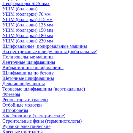
Перфораторы SDS max
УШМ (болгарки)
УШМ (болгарки) 76 мм
УШМ (болгарки) 115 мм
УШМ (болгарки) 125 мм
УШМ (болгарки) 150 мм
УШМ (болгарки) 180 мм
УШМ (болгарки) 230 мм
Шлифовальные, полировальные машины
Эксцентриковые шлифмашины (орбитальные)
Полировальные машины
Ленточные шлифмашины
Вибрационные шлифмашины
Шлифмашины по бетону
Щеточные шлифмашины
Дельташлифмашины
Торцевые шлифмашины (вертикальные)
Фрезеры
Реноваторы и граверы
Отбойные молотки
Штроборезы
Заклёпочники (электрические)
Строительные фены (термопистолеты)
Рубанки электрические
Клеевые пистолеты