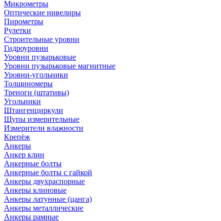
Микрометры
Оптические нивелиры
Пирометры
Рулетки
Строительные уровни
Гидроуровни
Уровни пузырьковые
Уровни пузырьковые магнитные
Уровни-угольники
Толщиномеры
Треноги (штативы)
Угольники
Штангенциркули
Щупы измерительные
Измерители влажности
Крепёж
Анкеры
Анкер клин
Анкерные болты
Анкерные болты с гайкой
Анкеры двухраспорные
Анкеры клиновые
Анкеры латунные (цанга)
Анкеры металлические
Анкеры рамные