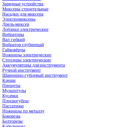
Зарядные устройства
Миксеры строительные
Насадки для миксера
Электромиксеры
Дрель-миксер
Лобзики электрические
Вибраторы
Вал гибкий
Вибратор глубинный
Гайковёрты
Ножницы электрические
Степлеры электрические
Аккумуляторы для инструмента
Ручной инструмент
Шарнирно-губцевый инструмент
Клещи
Пинцеты
Мультитулы
Кусачки
Плоскогубцы
Пассатижи
Ножницы по металлу
Бокорезы
Болторезы
Кабелерезы