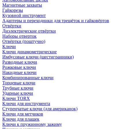
Магнитные захваты
Гайкорезы
Кузовной инструмент
Адаптеры и переходники для трещёток и гайковёртов
Отвёртки
Диэлектрические отвёртки
Наборы отверток
Отвёртки (поштучно)
Ключи
Ключи динамометрические
Имбусовые ключи (шестигранники)
Разводные ключи
Рожковые ключи
Накидные ключи
Комбинированные ключи
Торцевые ключи
Трубные ключи
Ударные ключи
Ключи TORX
Ключи для инструмента
Ступенчатые ключи (для американок)
Ключи для метчиков
Ключи для плашек
Ключи к пружинному зажиму