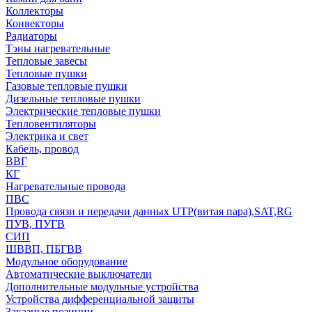
Коллекторы
Конвекторы
Радиаторы
Тэны нагревательные
Тепловые завесы
Тепловые пушки
Газовые тепловые пушки
Дизельные тепловые пушки
Электрические тепловые пушки
Тепловентиляторы
Электрика и свет
Кабель, провод
ВВГ
КГ
Нагревательные провода
ПВС
Провода связи и передачи данных UTP(витая пара),SAT,RG
ПУВ, ПУГВ
СИП
ШВВП, ПБГВВ
Модульное оборудование
Автоматические выключатели
Дополнительные модульные устройства
Устройства дифференциальной защиты
Заказные позиции