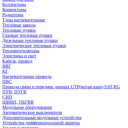
Коллекторы
Конвекторы
Радиаторы
Тэны нагревательные
Тепловые завесы
Тепловые пушки
Газовые тепловые пушки
Дизельные тепловые пушки
Электрические тепловые пушки
Тепловентиляторы
Электрика и свет
Кабель, провод
ВВГ
КГ
Нагревательные провода
ПВС
Провода связи и передачи данных UTP(витая пара),SAT,RG
ПУВ, ПУГВ
СИП
ШВВП, ПБГВВ
Модульное оборудование
Автоматические выключатели
Дополнительные модульные устройства
Устройства дифференциальной защиты
Заказные позиции