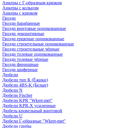
Анкеры с Г-образным крюком
Анкеры с кольцом
Анкеры с крюком
Гвозди
Гвозди барабанные
Гвозди винтовые оцинкованные
Гвозди декоративные
Гвозди ершеные оцинкованные
Гвозди строительные оцинкованные
Гвозди строительные чёрные
Гвозди толевые оцинкованные
Гвозди толевые чёрные
Гвозди финишные
Гвозди шиферные
Дюбели
Дюбели тип К (Ёжики)
Дюбели 4BS-K (Белые)
Дюбели N
Дюбели Fischer
Дюбели KPR "Wkret-met"
Дюбели KPR-Х усиленные
Дюбель кровельный винтовой
Дюбели U
Дюбели Г-образные "Wkret-met"
Дюбели грибы