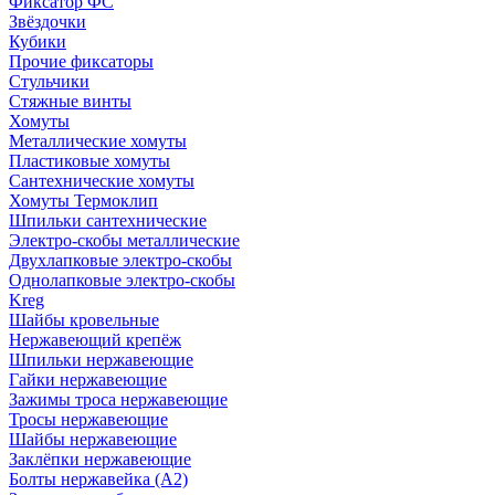
Фиксатор ФС
Звёздочки
Кубики
Прочие фиксаторы
Стульчики
Стяжные винты
Хомуты
Металлические хомуты
Пластиковые хомуты
Сантехнические хомуты
Хомуты Термоклип
Шпильки сантехнические
Электро-скобы металлические
Двухлапковые электро-скобы
Однолапковые электро-скобы
Kreg
Шайбы кровельные
Нержавеющий крепёж
Шпильки нержавеющие
Гайки нержавеющие
Зажимы троса нержавеющие
Тросы нержавеющие
Шайбы нержавеющие
Заклёпки нержавеющие
Болты нержавейка (А2)