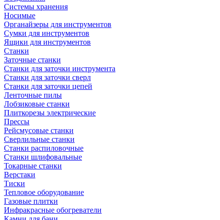
Системы хранения
Носимые
Органайзеры для инструментов
Сумки для инструментов
Ящики для инструментов
Станки
Заточные станки
Станки для заточки инструмента
Станки для заточки сверл
Станки для заточки цепей
Ленточные пилы
Лобзиковые станки
Плиткорезы электрические
Прессы
Рейсмусовые станки
Сверлильные станки
Станки распиловочные
Станки шлифовальные
Токарные станки
Верстаки
Тиски
Тепловое оборудование
Газовые плитки
Инфракрасные обогреватели
Камни для бани