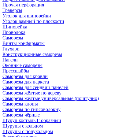
Прочая перфорация
Траверсы
Уголок для шинорейки
Уголок рамный по плоскости
Шинорейка
Проволока
Саморезы
Винты-конфирматы
Глухари
Конструкционные саморезы
Нагели
Оконные саморезы
Прессшайбы
Саморезы для кровли
Саморезы для паркета
Саморезы для сендвич-панелей
Саморезы жёлтые по дереву
Саморезы жёлтые универсальные (поштучно)
Саморезы клопы
Саморезы по гипсоволокну
Саморезы чёрные
Шуруп костыль Г-образный
Шурупы с кольцом
Шурупы с полукольцом
Русский саморез