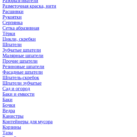
Разбрызгиватели
Разметочная краска, нити
Расшивки
Рукоятки
Серпянка
Сетка абразивная
Тёрки
Цикли, скребки
Шпатели
Зубчатые шпатели
Малярные шпатели
Прочие шпатели
Резиновые шпатели
Фасадные шпатели
Шпатель-скребок
Шпатели зубчатые
Сад и огород
Баки и емкости
Баки
Бочки
Ведра
Канистры
Контейнеры для мусора
Корзины
Тазы