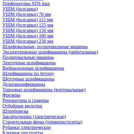
Перфораторы SDS max
УШМ (болгарки)
УШМ (болгарки) 76 мм
УШМ (болгарки) 115 мм
УШМ (болгарки) 125 мм
УШМ (болгарки) 150 мм
УШМ (болгарки) 180 мм
УШМ (болгарки) 230 мм
Шлифовальные, полировальные машины
Эксцентриковые шлифмашины (орбитальные)
Полировальные машины
Ленточные шлифмашины
Вибрационные шлифмашины
Шлифмашины по бетону
Щеточные шлифмашины
Дельташлифмашины
Торцевые шлифмашины (вертикальные)
Фрезеры
Реноваторы и граверы
Отбойные молотки
Штроборезы
Заклёпочники (электрические)
Строительные фены (термопистолеты)
Рубанки электрические
Клеевые пистолеты