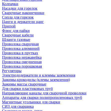
Колпачки
Насадки для горелок
Сварочные наконечники
Сопла для горелок
Цанги и держатели цанг
Припой
Флюс для пайки
Сварочные кабели
Шланги газовые
Проволока сварочная
Проволока алюминий
Проволока в прутках
Проволока нержавейка
Проволока омедненная
Проволока порошковая
Регуляторы
Электрододержатели и клеммы заземления
Зажимы-крокодилы (клемы заземления)
Зажимы массы сварочные
Для сварки пластиковых труб
Направляющие каналы для сварочной проволоки
Аппараты для сварки полипропиленовых труб
Магнитные угольники для сварки
СИЗ для сварщика
Сварочные маски, очки