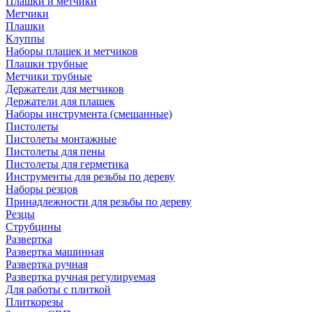
Плашки и метчики
Метчики
Плашки
Клуппы
Наборы плашек и метчиков
Плашки трубные
Метчики трубные
Держатели для метчиков
Держатели для плашек
Наборы инструмента (смешанные)
Пистолеты
Пистолеты монтажные
Пистолеты для пены
Пистолеты для герметика
Инструменты для резьбы по дереву
Наборы резцов
Принадлежности для резьбы по дереву
Резцы
Струбцины
Развертка
Развертка машинная
Развертка ручная
Развертка ручная регулируемая
Для работы с плиткой
Плиткорезы