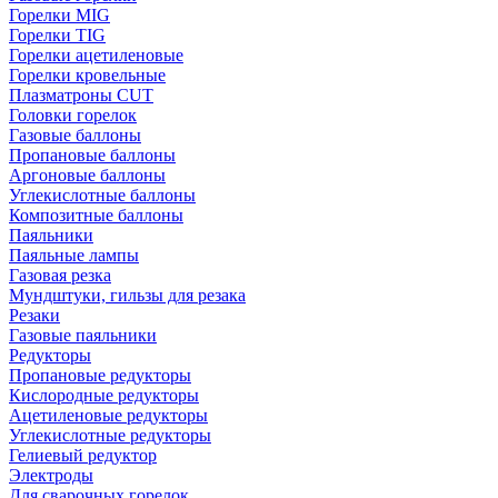
Горелки MIG
Горелки TIG
Горелки ацетиленовые
Горелки кровельные
Плазматроны CUT
Головки горелок
Газовые баллоны
Пропановые баллоны
Аргоновые баллоны
Углекислотные баллоны
Композитные баллоны
Паяльники
Паяльные лампы
Газовая резка
Мундштуки, гильзы для резака
Резаки
Газовые паяльники
Редукторы
Пропановые редукторы
Кислородные редукторы
Ацетиленовые редукторы
Углекислотные редукторы
Гелиевый редуктор
Электроды
Для сварочных горелок