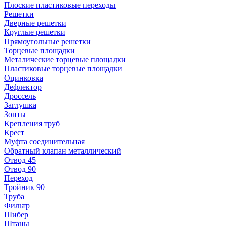
Плоские пластиковые переходы
Решетки
Дверные решетки
Круглые решетки
Прямоугольные решетки
Торцевые площадки
Металические торцевые площадки
Пластиковые торцевые площадки
Оцинковка
Дефлектор
Дроссель
Заглушка
Зонты
Крепления труб
Крест
Муфта соединительная
Обратный клапан металлический
Отвод 45
Отвод 90
Переход
Тройник 90
Труба
Фильтр
Шибер
Штаны