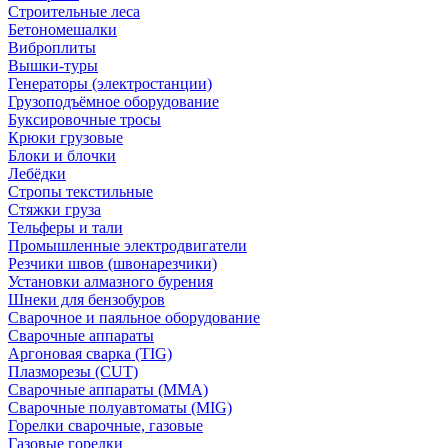
Строительные леса
Бетономешалки
Виброплиты
Вышки-туры
Генераторы (электростанции)
Грузоподъёмное оборудование
Буксировочные тросы
Крюки грузовые
Блоки и блочки
Лебёдки
Стропы текстильные
Стяжки груза
Тельферы и тали
Промышленные электродвигатели
Резчики швов (швонарезчики)
Установки алмазного бурения
Шнеки для бензобуров
Сварочное и паяльное оборудование
Сварочные аппараты
Аргоновая сварка (TIG)
Плазморезы (CUT)
Сварочные аппараты (MMA)
Сварочные полуавтоматы (MIG)
Горелки сварочные, газовые
Газовые горелки