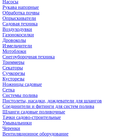
Насосы
Рукава напорные
Обработка почвы
Опрыскиватели
Садовая техника
Воздуходувки
Газонокосилки
Дровоколы
Измельчители
Мотоблоки
Снегоуборочная техника
Триммеры
Секаторы
Сучкорезы
Кусторезы
Ножницы садовые
Сетка
Системы полива
Пистолеты, насадки, дождеватели для шлангов
Соединители и фитинги для систем полива
Шланги садовые поливочные
Тачки садово-строительные
Умывальники
Черенки
Вентиляционное оборудование