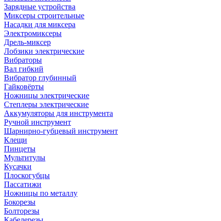
Зарядные устройства
Миксеры строительные
Насадки для миксера
Электромиксеры
Дрель-миксер
Лобзики электрические
Вибраторы
Вал гибкий
Вибратор глубинный
Гайковёрты
Ножницы электрические
Степлеры электрические
Аккумуляторы для инструмента
Ручной инструмент
Шарнирно-губцевый инструмент
Клещи
Пинцеты
Мультитулы
Кусачки
Плоскогубцы
Пассатижи
Ножницы по металлу
Бокорезы
Болторезы
Кабелерезы