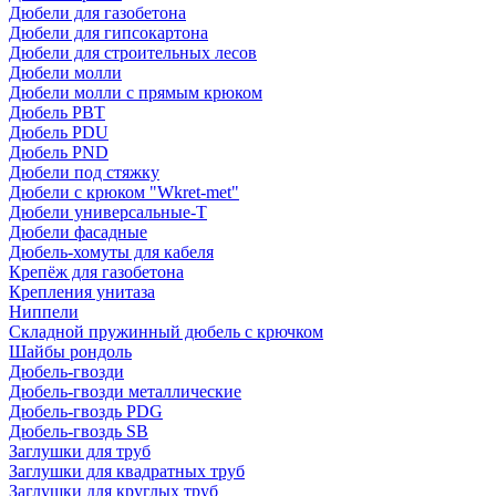
Дюбели для газобетона
Дюбели для гипсокартона
Дюбели для строительных лесов
Дюбели молли
Дюбели молли с прямым крюком
Дюбель PBT
Дюбель PDU
Дюбель PND
Дюбели под стяжку
Дюбели с крюком "Wkret-met"
Дюбели универсальные-Т
Дюбели фасадные
Дюбель-хомуты для кабеля
Крепёж для газобетона
Крепления унитаза
Ниппели
Складной пружинный дюбель с крючком
Шайбы рондоль
Дюбель-гвозди
Дюбель-гвозди металлические
Дюбель-гвоздь PDG
Дюбель-гвоздь SB
Заглушки для труб
Заглушки для квадратных труб
Заглушки для круглых труб