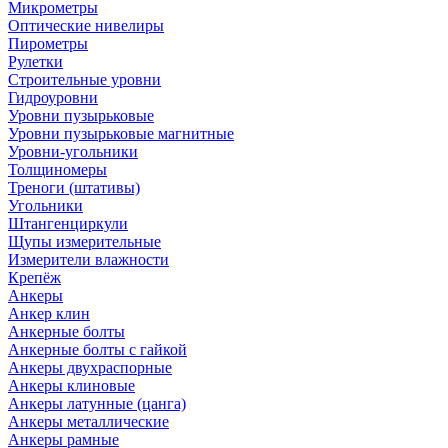
Микрометры
Оптические нивелиры
Пирометры
Рулетки
Строительные уровни
Гидроуровни
Уровни пузырьковые
Уровни пузырьковые магнитные
Уровни-угольники
Толщиномеры
Треноги (штативы)
Угольники
Штангенциркули
Щупы измерительные
Измерители влажности
Крепёж
Анкеры
Анкер клин
Анкерные болты
Анкерные болты с гайкой
Анкеры двухраспорные
Анкеры клиновые
Анкеры латунные (цанга)
Анкеры металлические
Анкеры рамные