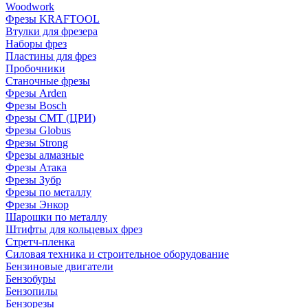
Woodwork
Фрезы KRAFTOOL
Втулки для фрезера
Наборы фрез
Пластины для фрез
Пробочники
Станочные фрезы
Фрезы Arden
Фрезы Bosch
Фрезы CMT (ЦРИ)
Фрезы Globus
Фрезы Strong
Фрезы алмазные
Фрезы Атака
Фрезы Зубр
Фрезы по металлу
Фрезы Энкор
Шарошки по металлу
Штифты для кольцевых фрез
Стретч-пленка
Силовая техника и строительное оборудование
Бензиновые двигатели
Бензобуры
Бензопилы
Бензорезы