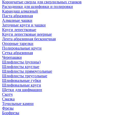
Корончатые сверла для сверлильных станков
Расходники для шлифовки и полировки
Карандаш алмазный
Паста абразивная
Алмазные чашки
Заточные круги и чашки
Круги лепестковые
Круги лепестковые веерные
Лента абразивная бесконечная
Опорные тарелки
Полировальные круги
Сетка абразивная
Черепашки
Шлифлисты (рулоны)
Шлифлисты круглые
Шлифлисты прямоугольные
Шлифлисты треугольные
Шлифовальные губки
Шлифовальные круги
Щетки для шифмашин
Скотч
Смазка
Точильные камни
Фрезы
Борфрезы