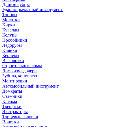
Длинногубцы
Ударно-рычажный инструмент
Топоры
Молотки
Кирки
Кувалды
Колуны
Пробойники
Ледорубы
Киянки
Кернеры
Выколотки
Строительные ломы
Ломы-гвоздодеры
Зубила, конопатки
Монтировки
Автомобильный инструмент
Домкраты
Съёмники
Клейма
Трещотки
Экстракторы
Торцевые головки
Воротки
Автомобильные щетки