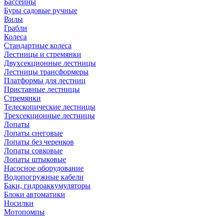
Бассейны
Буры садовые ручные
Вилы
Грабли
Колеса
Стандартные колеса
Лестницы и стремянки
Двухсекционные лестницы
Лестницы трансформеры
Платформы для лестниц
Приставные лестницы
Стремянки
Телескопические лестницы
Трехсекционные лестницы
Лопаты
Лопаты снеговые
Лопаты без черенков
Лопаты совковые
Лопаты штыковые
Насосное оборудование
Водопогружные кабели
Баки, гидроаккумуляторы
Блоки автоматики
Носилки
Мотопомпы