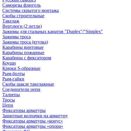
Саморезы флюгель
Системы скрытого монтажа
Скобы строительные
Такелаж
Вертлюги (2 петли)
Зажимы для стальных канатов "Duplex"/"Simplex"
Зажимы троса
Зажимы троса (втулка)
Карабины винтовые
Карабины пожарные
Карабины с фиксатором
Коуши
Крюки S-образные
Рым-болты
Рым-гайки
Скобы шакле такелажные
Соединители цепи
Талрепы
Тросы
Цепи
Фиксаторы арматуры
Защитные колпачки на арматуру
Фиксаторы арматуры «конус»
Фиксаторы арматуры «опора»