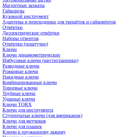
Магнитные захваты
Гайкорезы
Кузовной инструмент
Адаптеры и переходники для трещёток и гайковёртов
Отвёртки
Диэлектрические отвёртки
Наборы отверток
Отвёртки (поштучно)
Ключи
Ключи динамометрические
Имбусовые ключи (шестигранники)
Разводные ключи
Рожковые ключи
Накидные ключи
Комбинированные ключи
Торцевые ключи
Трубные ключи
Ударные ключи
Ключи TORX
Ключи для инструмента
Ступенчатые ключи (для американок)
Ключи для метчиков
Ключи для плашек
Ключи к пружинному зажиму