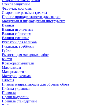
Стёкла защитные
Фартуки, костюмы
Сварочные разъёмы (деакт.)
Прочие принадлежности для сварки
Малярный и штукатурный инструмент
Валики
Валики игольчатые
Валики с бюгелем
Валики сменные
Рукоятки для валиков
Гладилки, гребёнки
Губки
Емкости для малярных работ
Кисти
Краскораспылители
Макловицы
Малярная лента
Мастерки, кельмы
Отвесы
Планки направляющие для обрезки обоев
Плёнка укрывная
Правила
Правила-уровни
Правила стандартные