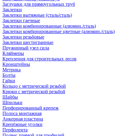
Заглушки для прямоугольных труб
Заклепки
Заклепки вытяжные (сталь/сталь)
Заклепки гаечные
Заклепки комбинированные (алюмин./сталь)
Заклепки комбинированные цветные (алюмин./сталь)
Заклепки резьбовые
Заклепки шестигранные
Пружинный узел сила
Кляймеры
Крепления для строительных лесов
Кронштейны
Метрика
Болты
Гайки
Кольцо с метрической резьбой
Крюки с метрической резьбой
Шайбы
Шпильки
Перфорированный крепеж
Полоса монтажная
Анкерная пластина
Крепёжные уголки
Перфолента
Подвес прямой для профилей