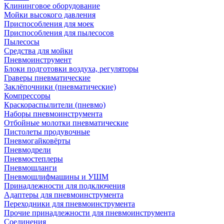
Клининговое оборудование
Мойки высокого давления
Приспособления для моек
Приспособления для пылесосов
Пылесосы
Средства для мойки
Пневмоинструмент
Блоки подготовки воздуха, регуляторы
Граверы пневматические
Заклёпочники (пневматические)
Компрессоры
Краскораспылители (пневмо)
Наборы пневмоинструмента
Отбойные молотки пневматические
Пистолеты продувочные
Пневмогайковёрты
Пневмодрели
Пневмостеплеры
Пневмошланги
Пневмошлифмашины и УШМ
Принадлежности для подключения
Адаптеры для пневмоинструмента
Переходники для пневмоинструмента
Прочие принадлежности для пневмоинструмента
Соединения