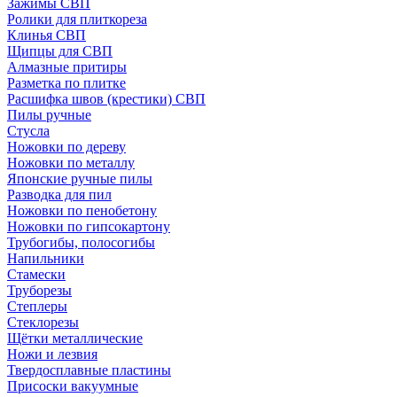
Зажимы СВП
Ролики для плиткореза
Клинья СВП
Щипцы для СВП
Алмазные притиры
Разметка по плитке
Расшифка швов (крестики) СВП
Пилы ручные
Стусла
Ножовки по дереву
Ножовки по металлу
Японские ручные пилы
Разводка для пил
Ножовки по пенобетону
Ножовки по гипсокартону
Трубогибы, полосогибы
Напильники
Стамески
Труборезы
Степлеры
Стеклорезы
Щётки металлические
Ножи и лезвия
Твердосплавные пластины
Присоски вакуумные