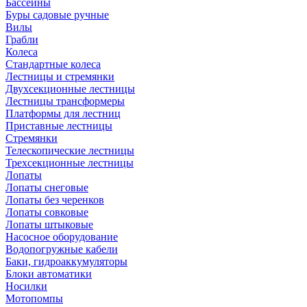
Бассейны
Буры садовые ручные
Вилы
Грабли
Колеса
Стандартные колеса
Лестницы и стремянки
Двухсекционные лестницы
Лестницы трансформеры
Платформы для лестниц
Приставные лестницы
Стремянки
Телескопические лестницы
Трехсекционные лестницы
Лопаты
Лопаты снеговые
Лопаты без черенков
Лопаты совковые
Лопаты штыковые
Насосное оборудование
Водопогружные кабели
Баки, гидроаккумуляторы
Блоки автоматики
Носилки
Мотопомпы