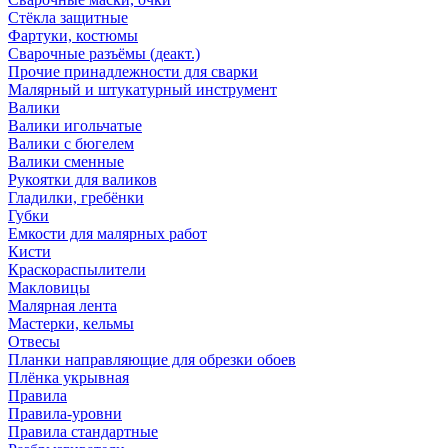
Стёкла защитные
Фартуки, костюмы
Сварочные разъёмы (деакт.)
Прочие принадлежности для сварки
Малярный и штукатурный инструмент
Валики
Валики игольчатые
Валики с бюгелем
Валики сменные
Рукоятки для валиков
Гладилки, гребёнки
Губки
Емкости для малярных работ
Кисти
Краскораспылители
Макловицы
Малярная лента
Мастерки, кельмы
Отвесы
Планки направляющие для обрезки обоев
Плёнка укрывная
Правила
Правила-уровни
Правила стандартные