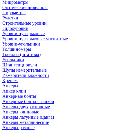
Микрометры
Оптические нивелиры
Пирометры
Рулетки
Строительные уровни
Гидроуровни
Уровни пузырьковые
Уровни пузырьковые магнитные
Уровни-угольники
Толщиномеры
Треноги (штативы)
Угольники
Штангенциркули
Щупы измерительные
Измерители влажности
Крепёж
Анкеры
Анкер клин
Анкерные болты
Анкерные болты с гайкой
Анкеры двухраспорные
Анкеры клиновые
Анкеры латунные (цанга)
Анкеры металлические
Анкеры рамные