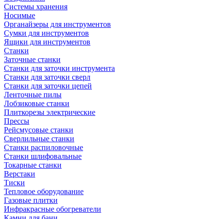
Системы хранения
Носимые
Органайзеры для инструментов
Сумки для инструментов
Ящики для инструментов
Станки
Заточные станки
Станки для заточки инструмента
Станки для заточки сверл
Станки для заточки цепей
Ленточные пилы
Лобзиковые станки
Плиткорезы электрические
Прессы
Рейсмусовые станки
Сверлильные станки
Станки распиловочные
Станки шлифовальные
Токарные станки
Верстаки
Тиски
Тепловое оборудование
Газовые плитки
Инфракрасные обогреватели
Камни для бани