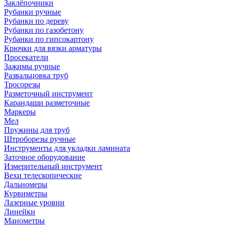
Заклёпочники
Рубанки ручные
Рубанки по дереву
Рубанки по газобетону
Рубанки по гипсокартону
Крючки для вязки арматуры
Просекатели
Зажимы ручные
Развальцовка труб
Тросорезы
Разметочный инструмент
Карандаши разметочные
Маркеры
Мел
Пружины для труб
Штроборезы ручные
Инструменты для укладки ламината
Заточное оборудование
Измерительный инструмент
Вехи телескопические
Дальномеры
Курвиметры
Лазерные уровни
Линейки
Манометры