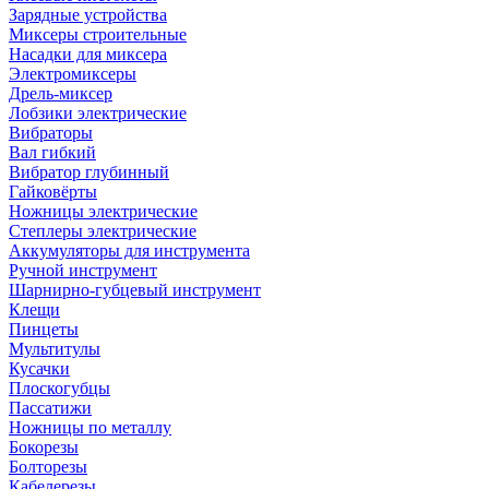
Зарядные устройства
Миксеры строительные
Насадки для миксера
Электромиксеры
Дрель-миксер
Лобзики электрические
Вибраторы
Вал гибкий
Вибратор глубинный
Гайковёрты
Ножницы электрические
Степлеры электрические
Аккумуляторы для инструмента
Ручной инструмент
Шарнирно-губцевый инструмент
Клещи
Пинцеты
Мультитулы
Кусачки
Плоскогубцы
Пассатижи
Ножницы по металлу
Бокорезы
Болторезы
Кабелерезы