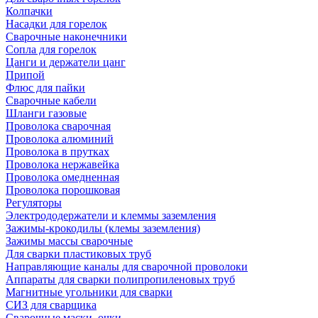
Колпачки
Насадки для горелок
Сварочные наконечники
Сопла для горелок
Цанги и держатели цанг
Припой
Флюс для пайки
Сварочные кабели
Шланги газовые
Проволока сварочная
Проволока алюминий
Проволока в прутках
Проволока нержавейка
Проволока омедненная
Проволока порошковая
Регуляторы
Электрододержатели и клеммы заземления
Зажимы-крокодилы (клемы заземления)
Зажимы массы сварочные
Для сварки пластиковых труб
Направляющие каналы для сварочной проволоки
Аппараты для сварки полипропиленовых труб
Магнитные угольники для сварки
СИЗ для сварщика
Сварочные маски, очки