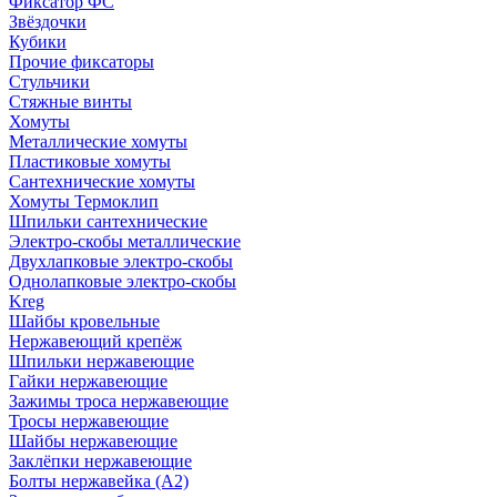
Фиксатор ФС
Звёздочки
Кубики
Прочие фиксаторы
Стульчики
Стяжные винты
Хомуты
Металлические хомуты
Пластиковые хомуты
Сантехнические хомуты
Хомуты Термоклип
Шпильки сантехнические
Электро-скобы металлические
Двухлапковые электро-скобы
Однолапковые электро-скобы
Kreg
Шайбы кровельные
Нержавеющий крепёж
Шпильки нержавеющие
Гайки нержавеющие
Зажимы троса нержавеющие
Тросы нержавеющие
Шайбы нержавеющие
Заклёпки нержавеющие
Болты нержавейка (А2)