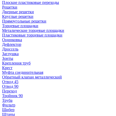
Плоские пластиковые переходы
Решетки
Дверные решетки
Круглые решетки
Прямоугольные решетки
Торцевые площадки
Металические торцевые площадки
Пластиковые торцевые площадки
Оцинковка
Дефлектор
Дроссель
Заглушка
Зонты
Крепления труб
Крест
Муфта соединительная
Обратный клапан металлический
Отвод 45
Отвод 90
Переход
Тройник 90
Труба
Фильтр
Шибер
Штаны