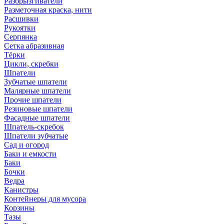
Разбрызгиватели
Разметочная краска, нити
Расшивки
Рукоятки
Серпянка
Сетка абразивная
Тёрки
Цикли, скребки
Шпатели
Зубчатые шпатели
Малярные шпатели
Прочие шпатели
Резиновые шпатели
Фасадные шпатели
Шпатель-скребок
Шпатели зубчатые
Сад и огород
Баки и емкости
Баки
Бочки
Ведра
Канистры
Контейнеры для мусора
Корзины
Тазы