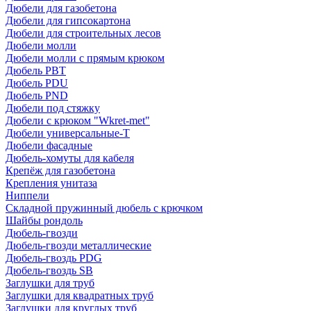
Дюбели для газобетона
Дюбели для гипсокартона
Дюбели для строительных лесов
Дюбели молли
Дюбели молли с прямым крюком
Дюбель PBT
Дюбель PDU
Дюбель PND
Дюбели под стяжку
Дюбели с крюком "Wkret-met"
Дюбели универсальные-Т
Дюбели фасадные
Дюбель-хомуты для кабеля
Крепёж для газобетона
Крепления унитаза
Ниппели
Складной пружинный дюбель с крючком
Шайбы рондоль
Дюбель-гвозди
Дюбель-гвозди металлические
Дюбель-гвоздь PDG
Дюбель-гвоздь SB
Заглушки для труб
Заглушки для квадратных труб
Заглушки для круглых труб