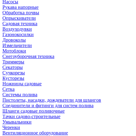
Насосы
Рукава напорные
Обработка почвы
Опрыскиватели
Садовая техника
Воздуходувки
Газонокосилки
Дровоколы
Измельчители
Мотоблоки
Снегоуборочная техника
Триммеры
Секаторы
Сучкорезы
Кусторезы
Ножницы садовые
Сетка
Системы полива
Пистолеты, насадки, дождеватели для шлангов
Соединители и фитинги для систем полива
Шланги садовые поливочные
Тачки садово-строительные
Умывальники
Черенки
Вентиляционное оборудование