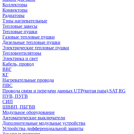
Коллекторы
Конвекторы
Радиаторы
Тэны нагревательные
Тепловые завесы
Тепловые пушки
Газовые тепловые пушки
Дизельные тепловые пушки
Электрические тепловые пушки
Тепловентиляторы
Электрика и свет
Кабель, провод
ВВГ
КГ
Нагревательные провода
ПВС
Провода связи и передачи данных UTP(витая пара),SAT,RG
ПУВ, ПУГВ
СИП
ШВВП, ПБГВВ
Модульное оборудование
Автоматические выключатели
Дополнительные модульные устройства
Устройства дифференциальной защиты
Заказные позиции