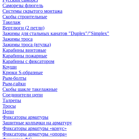
Саморезы флюгель
Системы скрытого монтажа
Скобы строительные
Такелаж
Вертлюги (2 петли)
Зажимы для стальных канатов "Duplex"/"Simplex"
Зажимы троса
Зажимы троса (втулка)
Карабины винтовые
Карабины пожарные
Карабины с фиксатором
Коуши
Крюки S-образные
Рым-болты
Рым-гайки
Скобы шакле такелажные
Соединители цепи
Талрепы
Тросы
Цепи
Фиксаторы арматуры
Защитные колпачки на арматуру
Фиксаторы арматуры «конус»
Фиксаторы арматуры «опора»