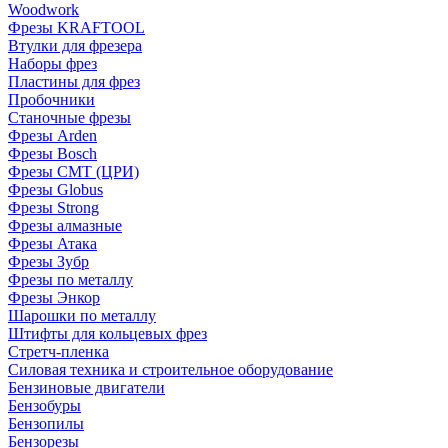
Woodwork
Фрезы KRAFTOOL
Втулки для фрезера
Наборы фрез
Пластины для фрез
Пробочники
Станочные фрезы
Фрезы Arden
Фрезы Bosch
Фрезы CMT (ЦРИ)
Фрезы Globus
Фрезы Strong
Фрезы алмазные
Фрезы Атака
Фрезы Зубр
Фрезы по металлу
Фрезы Энкор
Шарошки по металлу
Штифты для кольцевых фрез
Стретч-пленка
Силовая техника и строительное оборудование
Бензиновые двигатели
Бензобуры
Бензопилы
Бензорезы