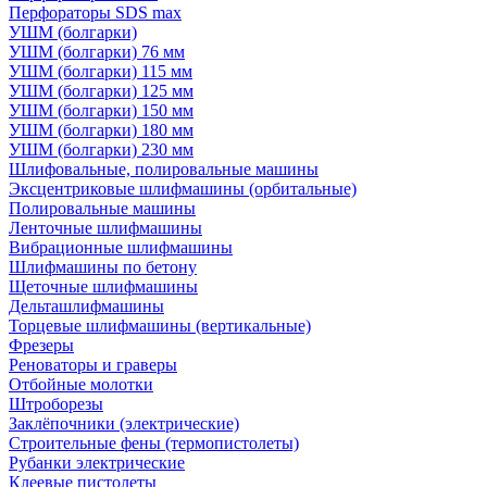
Перфораторы SDS max
УШМ (болгарки)
УШМ (болгарки) 76 мм
УШМ (болгарки) 115 мм
УШМ (болгарки) 125 мм
УШМ (болгарки) 150 мм
УШМ (болгарки) 180 мм
УШМ (болгарки) 230 мм
Шлифовальные, полировальные машины
Эксцентриковые шлифмашины (орбитальные)
Полировальные машины
Ленточные шлифмашины
Вибрационные шлифмашины
Шлифмашины по бетону
Щеточные шлифмашины
Дельташлифмашины
Торцевые шлифмашины (вертикальные)
Фрезеры
Реноваторы и граверы
Отбойные молотки
Штроборезы
Заклёпочники (электрические)
Строительные фены (термопистолеты)
Рубанки электрические
Клеевые пистолеты