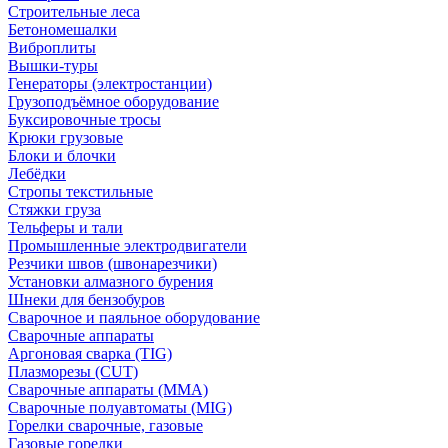
Строительные леса
Бетономешалки
Виброплиты
Вышки-туры
Генераторы (электростанции)
Грузоподъёмное оборудование
Буксировочные тросы
Крюки грузовые
Блоки и блочки
Лебёдки
Стропы текстильные
Стяжки груза
Тельферы и тали
Промышленные электродвигатели
Резчики швов (швонарезчики)
Установки алмазного бурения
Шнеки для бензобуров
Сварочное и паяльное оборудование
Сварочные аппараты
Аргоновая сварка (TIG)
Плазморезы (CUT)
Сварочные аппараты (MMA)
Сварочные полуавтоматы (MIG)
Горелки сварочные, газовые
Газовые горелки