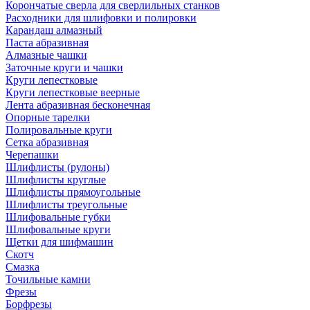
Корончатые сверла для сверлильных станков
Расходники для шлифовки и полировки
Карандаш алмазный
Паста абразивная
Алмазные чашки
Заточные круги и чашки
Круги лепестковые
Круги лепестковые веерные
Лента абразивная бесконечная
Опорные тарелки
Полировальные круги
Сетка абразивная
Черепашки
Шлифлисты (рулоны)
Шлифлисты круглые
Шлифлисты прямоугольные
Шлифлисты треугольные
Шлифовальные губки
Шлифовальные круги
Щетки для шифмашин
Скотч
Смазка
Точильные камни
Фрезы
Борфрезы