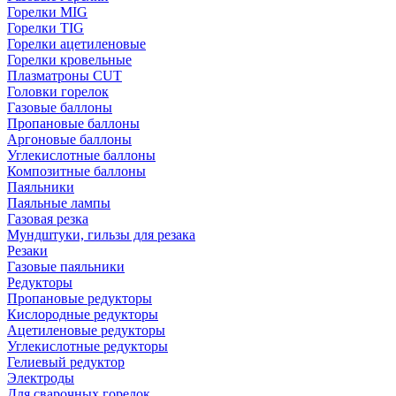
Горелки MIG
Горелки TIG
Горелки ацетиленовые
Горелки кровельные
Плазматроны CUT
Головки горелок
Газовые баллоны
Пропановые баллоны
Аргоновые баллоны
Углекислотные баллоны
Композитные баллоны
Паяльники
Паяльные лампы
Газовая резка
Мундштуки, гильзы для резака
Резаки
Газовые паяльники
Редукторы
Пропановые редукторы
Кислородные редукторы
Ацетиленовые редукторы
Углекислотные редукторы
Гелиевый редуктор
Электроды
Для сварочных горелок