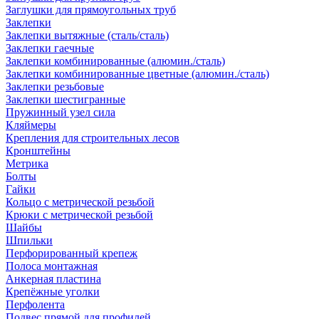
Заглушки для прямоугольных труб
Заклепки
Заклепки вытяжные (сталь/сталь)
Заклепки гаечные
Заклепки комбинированные (алюмин./сталь)
Заклепки комбинированные цветные (алюмин./сталь)
Заклепки резьбовые
Заклепки шестигранные
Пружинный узел сила
Кляймеры
Крепления для строительных лесов
Кронштейны
Метрика
Болты
Гайки
Кольцо с метрической резьбой
Крюки с метрической резьбой
Шайбы
Шпильки
Перфорированный крепеж
Полоса монтажная
Анкерная пластина
Крепёжные уголки
Перфолента
Подвес прямой для профилей