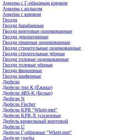
Анкеры с Г-образным крюком
Анкеры с кольцом
Анкеры с крюком
Гвозди
Гвозди барабанные
Гвозди винтовые оцинкованные
Гвозди декоративные
Гвозди ершеные оцинкованные
Гвозди строительные оцинкованные
Гвозди строительные чёрные
Гвозди толевые оцинкованные
Гвозди толевые чёрные
Гвозди финишные
Гвозди шиферные
Дюбели
Дюбели тип К (Ёжики)
Дюбели 4BS-K (Белые)
Дюбели N
Дюбели Fischer
Дюбели KPR "Wkret-met"
Дюбели KPR-Х усиленные
Дюбель кровельный винтовой
Дюбели U
Дюбели Г-образные "Wkret-met"
Дюбели грибы