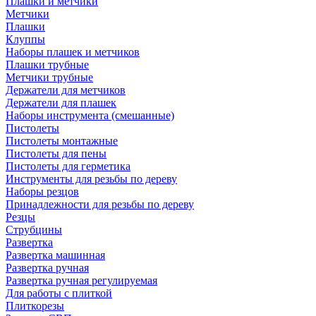
Плашки и метчики
Метчики
Плашки
Клуппы
Наборы плашек и метчиков
Плашки трубные
Метчики трубные
Держатели для метчиков
Держатели для плашек
Наборы инструмента (смешанные)
Пистолеты
Пистолеты монтажные
Пистолеты для пены
Пистолеты для герметика
Инструменты для резьбы по дереву
Наборы резцов
Принадлежности для резьбы по дереву
Резцы
Струбцины
Развертка
Развертка машинная
Развертка ручная
Развертка ручная регулируемая
Для работы с плиткой
Плиткорезы