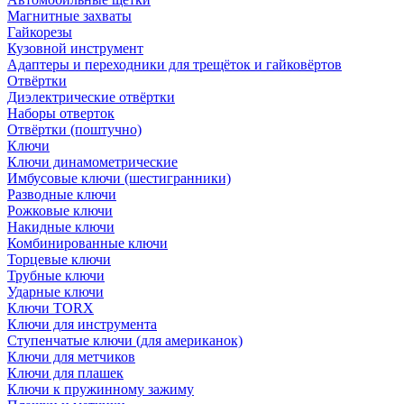
Магнитные захваты
Гайкорезы
Кузовной инструмент
Адаптеры и переходники для трещёток и гайковёртов
Отвёртки
Диэлектрические отвёртки
Наборы отверток
Отвёртки (поштучно)
Ключи
Ключи динамометрические
Имбусовые ключи (шестигранники)
Разводные ключи
Рожковые ключи
Накидные ключи
Комбинированные ключи
Торцевые ключи
Трубные ключи
Ударные ключи
Ключи TORX
Ключи для инструмента
Ступенчатые ключи (для американок)
Ключи для метчиков
Ключи для плашек
Ключи к пружинному зажиму