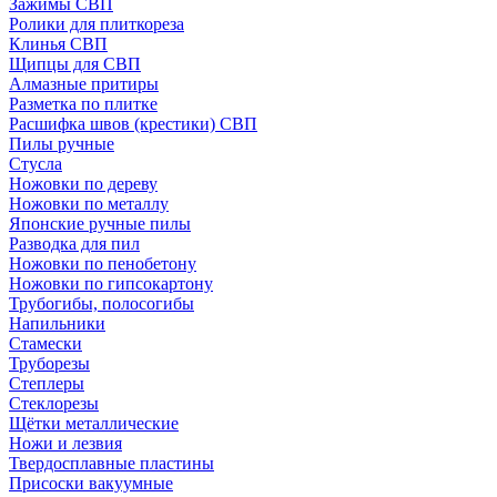
Зажимы СВП
Ролики для плиткореза
Клинья СВП
Щипцы для СВП
Алмазные притиры
Разметка по плитке
Расшифка швов (крестики) СВП
Пилы ручные
Стусла
Ножовки по дереву
Ножовки по металлу
Японские ручные пилы
Разводка для пил
Ножовки по пенобетону
Ножовки по гипсокартону
Трубогибы, полосогибы
Напильники
Стамески
Труборезы
Степлеры
Стеклорезы
Щётки металлические
Ножи и лезвия
Твердосплавные пластины
Присоски вакуумные