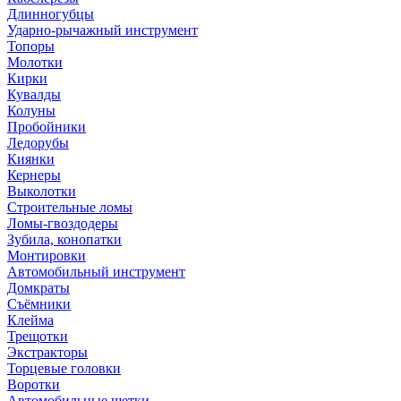
Длинногубцы
Ударно-рычажный инструмент
Топоры
Молотки
Кирки
Кувалды
Колуны
Пробойники
Ледорубы
Киянки
Кернеры
Выколотки
Строительные ломы
Ломы-гвоздодеры
Зубила, конопатки
Монтировки
Автомобильный инструмент
Домкраты
Съёмники
Клейма
Трещотки
Экстракторы
Торцевые головки
Воротки
Автомобильные щетки