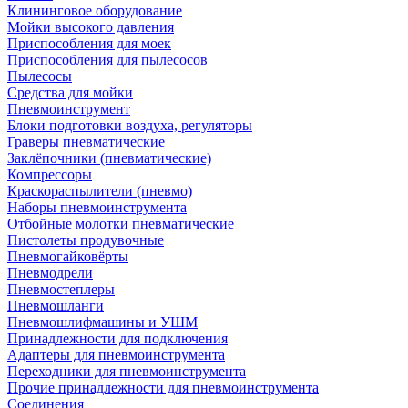
Клининговое оборудование
Мойки высокого давления
Приспособления для моек
Приспособления для пылесосов
Пылесосы
Средства для мойки
Пневмоинструмент
Блоки подготовки воздуха, регуляторы
Граверы пневматические
Заклёпочники (пневматические)
Компрессоры
Краскораспылители (пневмо)
Наборы пневмоинструмента
Отбойные молотки пневматические
Пистолеты продувочные
Пневмогайковёрты
Пневмодрели
Пневмостеплеры
Пневмошланги
Пневмошлифмашины и УШМ
Принадлежности для подключения
Адаптеры для пневмоинструмента
Переходники для пневмоинструмента
Прочие принадлежности для пневмоинструмента
Соединения