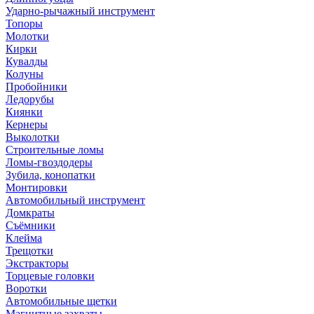
Ударно-рычажный инструмент
Топоры
Молотки
Кирки
Кувалды
Колуны
Пробойники
Ледорубы
Киянки
Кернеры
Выколотки
Строительные ломы
Ломы-гвоздодеры
Зубила, конопатки
Монтировки
Автомобильный инструмент
Домкраты
Съёмники
Клейма
Трещотки
Экстракторы
Торцевые головки
Воротки
Автомобильные щетки
Магнитные захваты