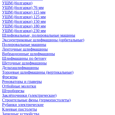
УШМ (болгарки)
УШМ (болгарки) 76 мм
УШМ (болгарки) 115 мм
УШМ (болгарки) 125 мм
УШМ (болгарки) 150 мм
УШМ (болгарки) 180 мм
УШМ (болгарки) 230 мм
Шлифовальные, полировальные машины
Эксцентриковые шлифмашины (орбитальные)
Полировальные машины
Ленточные шлифмашины
Вибрационные шлифмашины
Шлифмашины по бетону
Щеточные шлифмашины
Дельташлифмашины
Торцевые шлифмашины (вертикальные)
Фрезеры
Реноваторы и граверы
Отбойные молотки
Штроборезы
Заклёпочники (электрические)
Строительные фены (термопистолеты)
Рубанки электрические
Клеевые пистолеты
Зарядные устройства