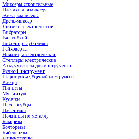
Миксеры строительные
Насадки для миксера
Электромиксеры
Дрель-миксер
Лобзики электрические
Вибраторы
Вал гибкий
Вибратор глубинный
Гайковёрты
Ножницы электрические
Степлеры электрические
Аккумуляторы для инструмента
Ручной инструмент
Шарнирно-губцевый инструмент
Клещи
Пинцеты
Мультитулы
Кусачки
Плоскогубцы
Пассатижи
Ножницы по металлу
Бокорезы
Болторезы
Кабелерезы
Длинногубцы