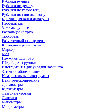
Рубанки ручные
Рубанки по дереву
Рубанки по газобетону
Рубанки по гипсокартону
Крючки для вязки арматуры
Просекатели
Зажимы ручные
Развальцовка труб
Тросорезы
Разметочный инструмент
Карандаши разметочные
Маркеры
Мел
Пружины для труб
Штроборезы ручные
Инструменты для укладки ламината
Заточное оборудование
Измерительный инструмент
Вехи телескопические
Дальномеры
Курвиметры
Лазерные уровни
Линейки
Манометры
Микрометры