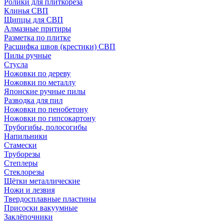
Ролики для плиткореза
Клинья СВП
Щипцы для СВП
Алмазные притиры
Разметка по плитке
Расшифка швов (крестики) СВП
Пилы ручные
Стусла
Ножовки по дереву
Ножовки по металлу
Японские ручные пилы
Разводка для пил
Ножовки по пенобетону
Ножовки по гипсокартону
Трубогибы, полосогибы
Напильники
Стамески
Труборезы
Степлеры
Стеклорезы
Щётки металлические
Ножи и лезвия
Твердосплавные пластины
Присоски вакуумные
Заклёпочники