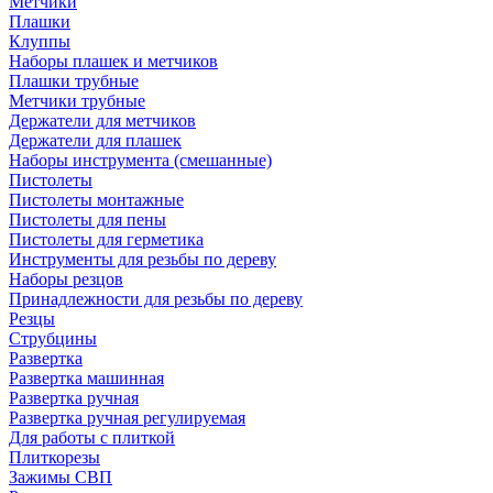
Метчики
Плашки
Клуппы
Наборы плашек и метчиков
Плашки трубные
Метчики трубные
Держатели для метчиков
Держатели для плашек
Наборы инструмента (смешанные)
Пистолеты
Пистолеты монтажные
Пистолеты для пены
Пистолеты для герметика
Инструменты для резьбы по дереву
Наборы резцов
Принадлежности для резьбы по дереву
Резцы
Струбцины
Развертка
Развертка машинная
Развертка ручная
Развертка ручная регулируемая
Для работы с плиткой
Плиткорезы
Зажимы СВП