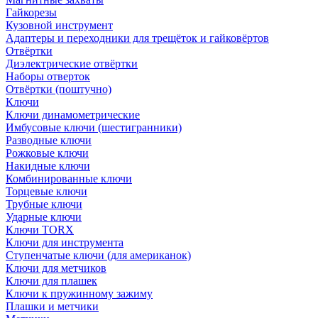
Гайкорезы
Кузовной инструмент
Адаптеры и переходники для трещёток и гайковёртов
Отвёртки
Диэлектрические отвёртки
Наборы отверток
Отвёртки (поштучно)
Ключи
Ключи динамометрические
Имбусовые ключи (шестигранники)
Разводные ключи
Рожковые ключи
Накидные ключи
Комбинированные ключи
Торцевые ключи
Трубные ключи
Ударные ключи
Ключи TORX
Ключи для инструмента
Ступенчатые ключи (для американок)
Ключи для метчиков
Ключи для плашек
Ключи к пружинному зажиму
Плашки и метчики