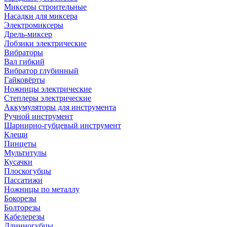
Миксеры строительные
Насадки для миксера
Электромиксеры
Дрель-миксер
Лобзики электрические
Вибраторы
Вал гибкий
Вибратор глубинный
Гайковёрты
Ножницы электрические
Степлеры электрические
Аккумуляторы для инструмента
Ручной инструмент
Шарнирно-губцевый инструмент
Клещи
Пинцеты
Мультитулы
Кусачки
Плоскогубцы
Пассатижи
Ножницы по металлу
Бокорезы
Болторезы
Кабелерезы
Длинногубцы