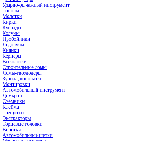
Ударно-рычажный инструмент
Топоры
Молотки
Кирки
Кувалды
Колуны
Пробойники
Ледорубы
Киянки
Кернеры
Выколотки
Строительные ломы
Ломы-гвоздодеры
Зубила, конопатки
Монтировки
Автомобильный инструмент
Домкраты
Съёмники
Клейма
Трещотки
Экстракторы
Торцевые головки
Воротки
Автомобильные щетки
Магнитные захваты