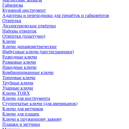
Гайкорезы
Кузовной инструмент
Адаптеры и переходники для трещёток и гайковёртов
Отвёртки
Диэлектрические отвёртки
Наборы отверток
Отвёртки (поштучно)
Ключи
Ключи динамометрические
Имбусовые ключи (шестигранники)
Разводные ключи
Рожковые ключи
Накидные ключи
Комбинированные ключи
Торцевые ключи
Трубные ключи
Ударные ключи
Ключи TORX
Ключи для инструмента
Ступенчатые ключи (для американок)
Ключи для метчиков
Ключи для плашек
Ключи к пружинному зажиму
Плашки и метчики