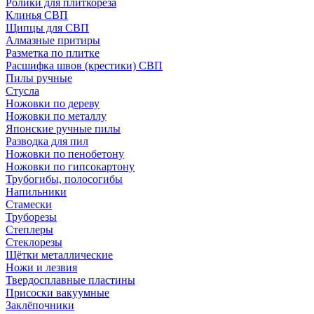
Ролики для плиткореза
Клинья СВП
Щипцы для СВП
Алмазные притиры
Разметка по плитке
Расшифка швов (крестики) СВП
Пилы ручные
Стусла
Ножовки по дереву
Ножовки по металлу
Японские ручные пилы
Разводка для пил
Ножовки по пенобетону
Ножовки по гипсокартону
Трубогибы, полосогибы
Напильники
Стамески
Труборезы
Степлеры
Стеклорезы
Щётки металлические
Ножи и лезвия
Твердосплавные пластины
Присоски вакуумные
Заклёпочники