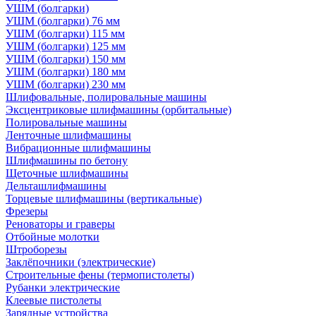
УШМ (болгарки)
УШМ (болгарки) 76 мм
УШМ (болгарки) 115 мм
УШМ (болгарки) 125 мм
УШМ (болгарки) 150 мм
УШМ (болгарки) 180 мм
УШМ (болгарки) 230 мм
Шлифовальные, полировальные машины
Эксцентриковые шлифмашины (орбитальные)
Полировальные машины
Ленточные шлифмашины
Вибрационные шлифмашины
Шлифмашины по бетону
Щеточные шлифмашины
Дельташлифмашины
Торцевые шлифмашины (вертикальные)
Фрезеры
Реноваторы и граверы
Отбойные молотки
Штроборезы
Заклёпочники (электрические)
Строительные фены (термопистолеты)
Рубанки электрические
Клеевые пистолеты
Зарядные устройства