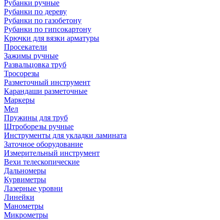
Рубанки ручные
Рубанки по дереву
Рубанки по газобетону
Рубанки по гипсокартону
Крючки для вязки арматуры
Просекатели
Зажимы ручные
Развальцовка труб
Тросорезы
Разметочный инструмент
Карандаши разметочные
Маркеры
Мел
Пружины для труб
Штроборезы ручные
Инструменты для укладки ламината
Заточное оборудование
Измерительный инструмент
Вехи телескопические
Дальномеры
Курвиметры
Лазерные уровни
Линейки
Манометры
Микрометры