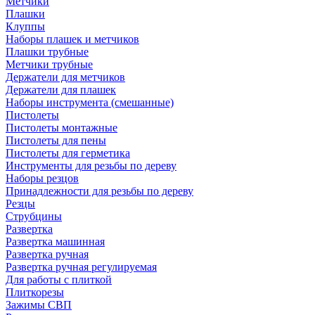
Метчики
Плашки
Клуппы
Наборы плашек и метчиков
Плашки трубные
Метчики трубные
Держатели для метчиков
Держатели для плашек
Наборы инструмента (смешанные)
Пистолеты
Пистолеты монтажные
Пистолеты для пены
Пистолеты для герметика
Инструменты для резьбы по дереву
Наборы резцов
Принадлежности для резьбы по дереву
Резцы
Струбцины
Развертка
Развертка машинная
Развертка ручная
Развертка ручная регулируемая
Для работы с плиткой
Плиткорезы
Зажимы СВП