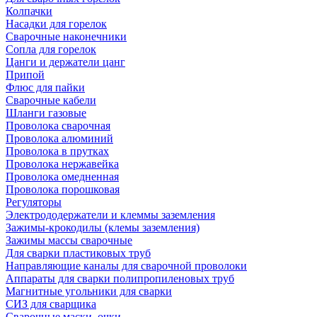
Колпачки
Насадки для горелок
Сварочные наконечники
Сопла для горелок
Цанги и держатели цанг
Припой
Флюс для пайки
Сварочные кабели
Шланги газовые
Проволока сварочная
Проволока алюминий
Проволока в прутках
Проволока нержавейка
Проволока омедненная
Проволока порошковая
Регуляторы
Электрододержатели и клеммы заземления
Зажимы-крокодилы (клемы заземления)
Зажимы массы сварочные
Для сварки пластиковых труб
Направляющие каналы для сварочной проволоки
Аппараты для сварки полипропиленовых труб
Магнитные угольники для сварки
СИЗ для сварщика
Сварочные маски, очки