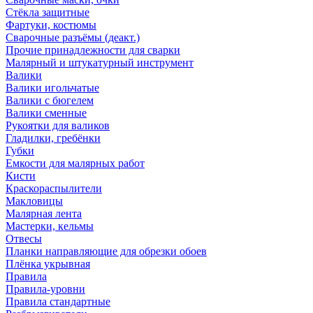
Стёкла защитные
Фартуки, костюмы
Сварочные разъёмы (деакт.)
Прочие принадлежности для сварки
Малярный и штукатурный инструмент
Валики
Валики игольчатые
Валики с бюгелем
Валики сменные
Рукоятки для валиков
Гладилки, гребёнки
Губки
Емкости для малярных работ
Кисти
Краскораспылители
Макловицы
Малярная лента
Мастерки, кельмы
Отвесы
Планки направляющие для обрезки обоев
Плёнка укрывная
Правила
Правила-уровни
Правила стандартные