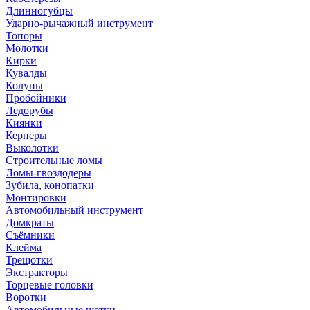
Длинногубцы
Ударно-рычажный инструмент
Топоры
Молотки
Кирки
Кувалды
Колуны
Пробойники
Ледорубы
Киянки
Кернеры
Выколотки
Строительные ломы
Ломы-гвоздодеры
Зубила, конопатки
Монтировки
Автомобильный инструмент
Домкраты
Съёмники
Клейма
Трещотки
Экстракторы
Торцевые головки
Воротки
Автомобильные щетки