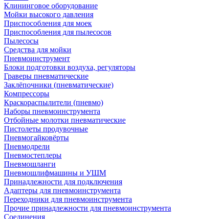
Клининговое оборудование
Мойки высокого давления
Приспособления для моек
Приспособления для пылесосов
Пылесосы
Средства для мойки
Пневмоинструмент
Блоки подготовки воздуха, регуляторы
Граверы пневматические
Заклёпочники (пневматические)
Компрессоры
Краскораспылители (пневмо)
Наборы пневмоинструмента
Отбойные молотки пневматические
Пистолеты продувочные
Пневмогайковёрты
Пневмодрели
Пневмостеплеры
Пневмошланги
Пневмошлифмашины и УШМ
Принадлежности для подключения
Адаптеры для пневмоинструмента
Переходники для пневмоинструмента
Прочие принадлежности для пневмоинструмента
Соединения