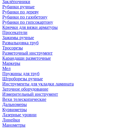
Заклёпочники
Рубанки ручные
Рубанки по дереву
Рубанки по газобетону
Рубанки по гипсокартону
Крючки для вязки арматуры
Просекатели
Зажимы ручные
Развальцовка труб
Тросорезы
Разметочный инструмент
Карандаши разметочные
Маркеры
Мел
Пружины для труб
Штроборезы ручные
Инструменты для укладки ламината
Заточное оборудование
Измерительный инструмент
Вехи телескопические
Дальномеры
Курвиметры
Лазерные уровни
Линейки
Манометры