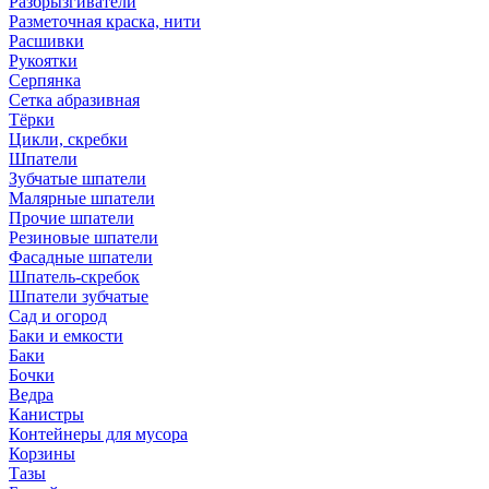
Разбрызгиватели
Разметочная краска, нити
Расшивки
Рукоятки
Серпянка
Сетка абразивная
Тёрки
Цикли, скребки
Шпатели
Зубчатые шпатели
Малярные шпатели
Прочие шпатели
Резиновые шпатели
Фасадные шпатели
Шпатель-скребок
Шпатели зубчатые
Сад и огород
Баки и емкости
Баки
Бочки
Ведра
Канистры
Контейнеры для мусора
Корзины
Тазы