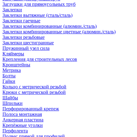
Заглушки для прямоугольных труб
Заклепки
Заклепки вытяжные (сталь/сталь)
Заклепки гаечные
Заклепки комбинированные (алюмин./сталь)
Заклепки комбинированные цветные (алюмин./сталь)
Заклепки резьбовые
Заклепки шестигранные
Пружинный узел сила
Кляймеры
Крепления для строительных лесов
Кронштейны
Метрика
Болты
Гайки
Кольцо с метрической резьбой
Крюки с метрической резьбой
Шайбы
Шпильки
Перфорированный крепеж
Полоса монтажная
Анкерная пластина
Крепёжные уголки
Перфолента
Подвес прямой для профилей