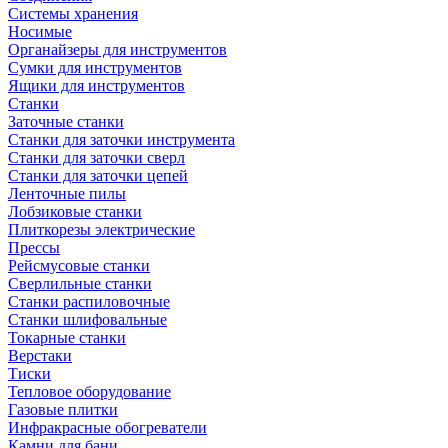
Системы хранения
Носимые
Органайзеры для инструментов
Сумки для инструментов
Ящики для инструментов
Станки
Заточные станки
Станки для заточки инструмента
Станки для заточки сверл
Станки для заточки цепей
Ленточные пилы
Лобзиковые станки
Плиткорезы электрические
Прессы
Рейсмусовые станки
Сверлильные станки
Станки распиловочные
Станки шлифовальные
Токарные станки
Верстаки
Тиски
Тепловое оборудование
Газовые плитки
Инфракрасные обогреватели
Камни для бани