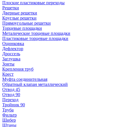
Плоские пластиковые переходы
Решетки
Дверные решетки
Круглые решетки
Прямоугольные решетки
Торцевые площадки
Металические торцевые площадки
Пластиковые торцевые площадки
Оцинковка
Дефлектор
Дроссель
Заглушка
Зонты
Крепления труб
Крест
Муфта соединительная
Обратный клапан металлический
Отвод 45
Отвод 90
Переход
Тройник 90
Труба
Фильтр
Шибер
Штаны