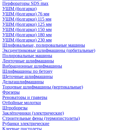
Перфораторы SDS max
УШМ (болгарки)
УШМ (болгарки) 76 мм
УШМ (болгарки) 115 мм
УШМ (болгарки) 125 мм
УШМ (болгарки) 150 мм
УШМ (болгарки) 180 мм
УШМ (болгарки) 230 мм
Шлифовальные, полировальные машины
Эксцентриковые шлифмашины (орбитальные)
Полировальные машины
Ленточные шлифмашины
Вибрационные шлифмашины
Шлифмашины по бетону
Щеточные шлифмашины
Дельташлифмашины
Торцевые шлифмашины (вертикальные)
Фрезеры
Реноваторы и граверы
Отбойные молотки
Штроборезы
Заклёпочники (электрические)
Строительные фены (термопистолеты)
Рубанки электрические
Клеевые пистолеты