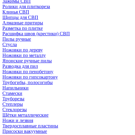
Зажимы СВП
Ролики для плиткореза
Клинья СВП
Щипцы для СВП
Алмазные притиры
Разметка по плитке
Расшифка швов (крестики) СВП
Пилы ручные
Стусла
Ножовки по дереву
Ножовки по металлу
Японские ручные пилы
Разводка для пил
Ножовки по пенобетону
Ножовки по гипсокартону
Трубогибы, полосогибы
Напильники
Стамески
Труборезы
Степлеры
Стеклорезы
Щётки металлические
Ножи и лезвия
Твердосплавные пластины
Присоски вакуумные