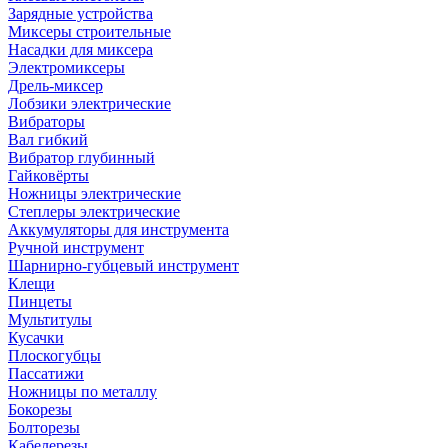
Зарядные устройства
Миксеры строительные
Насадки для миксера
Электромиксеры
Дрель-миксер
Лобзики электрические
Вибраторы
Вал гибкий
Вибратор глубинный
Гайковёрты
Ножницы электрические
Степлеры электрические
Аккумуляторы для инструмента
Ручной инструмент
Шарнирно-губцевый инструмент
Клещи
Пинцеты
Мультитулы
Кусачки
Плоскогубцы
Пассатижи
Ножницы по металлу
Бокорезы
Болторезы
Кабелерезы