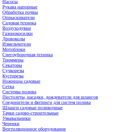
Насосы
Рукава напорные
Обработка почвы
Опрыскиватели
Садовая техника
Воздуходувки
Газонокосилки
Дровоколы
Измельчители
Мотоблоки
Снегоуборочная техника
Триммеры
Секаторы
Сучкорезы
Кусторезы
Ножницы садовые
Сетка
Системы полива
Пистолеты, насадки, дождеватели для шлангов
Соединители и фитинги для систем полива
Шланги садовые поливочные
Тачки садово-строительные
Умывальники
Черенки
Вентиляционное оборудование