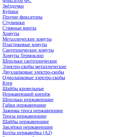
Фиксатор ФС
Звёздочки
Кубики
Прочие фиксаторы
Стульчики
Стяжные винты
Хомуты
Металлические хомуты
Пластиковые хомуты
Сантехнические хомуты
Хомуты Термоклип
Шпильки сантехнические
Электро-скобы металлические
Двухлапковые электро-скобы
Однолапковые электро-скобы
Kreg
Шайбы кровельные
Нержавеющий крепёж
Шпильки нержавеющие
Гайки нержавеющие
Зажимы троса нержавеющие
Тросы нержавеющие
Шайбы нержавеющие
Заклёпки нержавеющие
Болты нержавейка (А2)