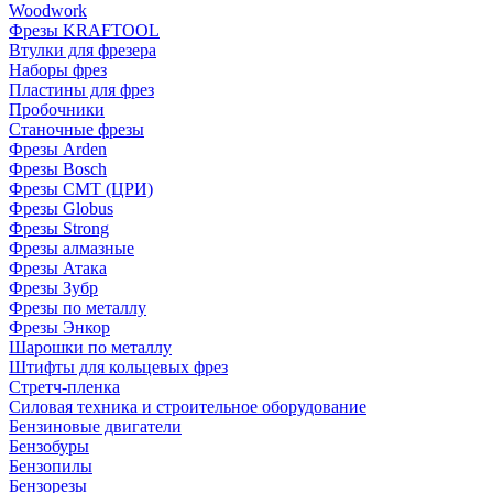
Woodwork
Фрезы KRAFTOOL
Втулки для фрезера
Наборы фрез
Пластины для фрез
Пробочники
Станочные фрезы
Фрезы Arden
Фрезы Bosch
Фрезы CMT (ЦРИ)
Фрезы Globus
Фрезы Strong
Фрезы алмазные
Фрезы Атака
Фрезы Зубр
Фрезы по металлу
Фрезы Энкор
Шарошки по металлу
Штифты для кольцевых фрез
Стретч-пленка
Силовая техника и строительное оборудование
Бензиновые двигатели
Бензобуры
Бензопилы
Бензорезы