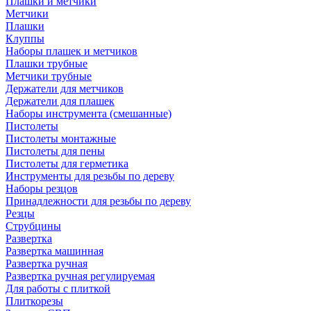
Плашки и метчики
Метчики
Плашки
Клуппы
Наборы плашек и метчиков
Плашки трубные
Метчики трубные
Держатели для метчиков
Держатели для плашек
Наборы инструмента (смешанные)
Пистолеты
Пистолеты монтажные
Пистолеты для пены
Пистолеты для герметика
Инструменты для резьбы по дереву
Наборы резцов
Принадлежности для резьбы по дереву
Резцы
Струбцины
Развертка
Развертка машинная
Развертка ручная
Развертка ручная регулируемая
Для работы с плиткой
Плиткорезы