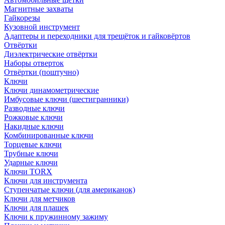
Магнитные захваты
Гайкорезы
Кузовной инструмент
Адаптеры и переходники для трещёток и гайковёртов
Отвёртки
Диэлектрические отвёртки
Наборы отверток
Отвёртки (поштучно)
Ключи
Ключи динамометрические
Имбусовые ключи (шестигранники)
Разводные ключи
Рожковые ключи
Накидные ключи
Комбинированные ключи
Торцевые ключи
Трубные ключи
Ударные ключи
Ключи TORX
Ключи для инструмента
Ступенчатые ключи (для американок)
Ключи для метчиков
Ключи для плашек
Ключи к пружинному зажиму