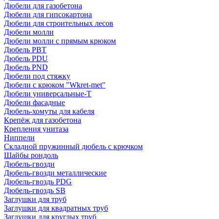
Дюбели для газобетона
Дюбели для гипсокартона
Дюбели для строительных лесов
Дюбели молли
Дюбели молли с прямым крюком
Дюбель PBT
Дюбель PDU
Дюбель PND
Дюбели под стяжку
Дюбели с крюком "Wkret-met"
Дюбели универсальные-Т
Дюбели фасадные
Дюбель-хомуты для кабеля
Крепёж для газобетона
Крепления унитаза
Ниппели
Складной пружинный дюбель с крючком
Шайбы рондоль
Дюбель-гвозди
Дюбель-гвозди металлические
Дюбель-гвоздь PDG
Дюбель-гвоздь SB
Заглушки для труб
Заглушки для квадратных труб
Заглушки для круглых труб