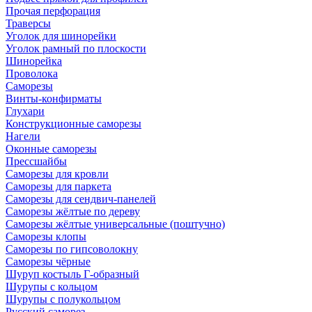
Прочая перфорация
Траверсы
Уголок для шинорейки
Уголок рамный по плоскости
Шинорейка
Проволока
Саморезы
Винты-конфирматы
Глухари
Конструкционные саморезы
Нагели
Оконные саморезы
Прессшайбы
Саморезы для кровли
Саморезы для паркета
Саморезы для сендвич-панелей
Саморезы жёлтые по дереву
Саморезы жёлтые универсальные (поштучно)
Саморезы клопы
Саморезы по гипсоволокну
Саморезы чёрные
Шуруп костыль Г-образный
Шурупы с кольцом
Шурупы с полукольцом
Русский саморез