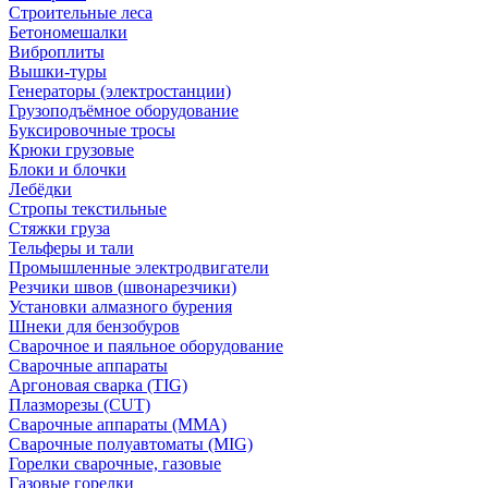
Строительные леса
Бетономешалки
Виброплиты
Вышки-туры
Генераторы (электростанции)
Грузоподъёмное оборудование
Буксировочные тросы
Крюки грузовые
Блоки и блочки
Лебёдки
Стропы текстильные
Стяжки груза
Тельферы и тали
Промышленные электродвигатели
Резчики швов (швонарезчики)
Установки алмазного бурения
Шнеки для бензобуров
Сварочное и паяльное оборудование
Сварочные аппараты
Аргоновая сварка (TIG)
Плазморезы (CUT)
Сварочные аппараты (MMA)
Сварочные полуавтоматы (MIG)
Горелки сварочные, газовые
Газовые горелки