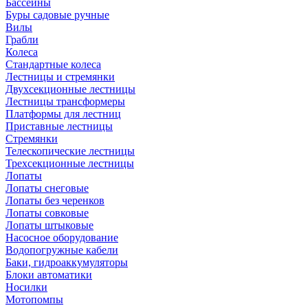
Бассейны
Буры садовые ручные
Вилы
Грабли
Колеса
Стандартные колеса
Лестницы и стремянки
Двухсекционные лестницы
Лестницы трансформеры
Платформы для лестниц
Приставные лестницы
Стремянки
Телескопические лестницы
Трехсекционные лестницы
Лопаты
Лопаты снеговые
Лопаты без черенков
Лопаты совковые
Лопаты штыковые
Насосное оборудование
Водопогружные кабели
Баки, гидроаккумуляторы
Блоки автоматики
Носилки
Мотопомпы