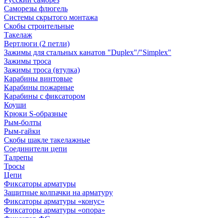
Саморезы флюгель
Системы скрытого монтажа
Скобы строительные
Такелаж
Вертлюги (2 петли)
Зажимы для стальных канатов "Duplex"/"Simplex"
Зажимы троса
Зажимы троса (втулка)
Карабины винтовые
Карабины пожарные
Карабины с фиксатором
Коуши
Крюки S-образные
Рым-болты
Рым-гайки
Скобы шакле такелажные
Соединители цепи
Талрепы
Тросы
Цепи
Фиксаторы арматуры
Защитные колпачки на арматуру
Фиксаторы арматуры «конус»
Фиксаторы арматуры «опора»