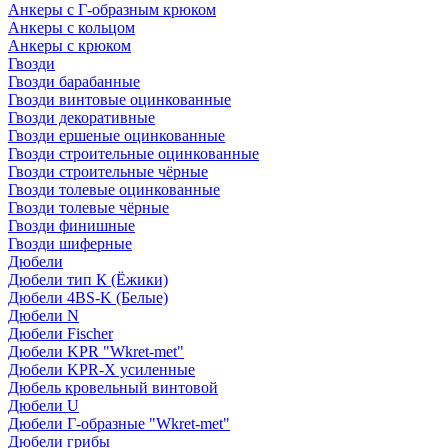
Анкеры с Г-образным крюком
Анкеры с кольцом
Анкеры с крюком
Гвозди
Гвозди барабанные
Гвозди винтовые оцинкованные
Гвозди декоративные
Гвозди ершеные оцинкованные
Гвозди строительные оцинкованные
Гвозди строительные чёрные
Гвозди толевые оцинкованные
Гвозди толевые чёрные
Гвозди финишные
Гвозди шиферные
Дюбели
Дюбели тип К (Ёжики)
Дюбели 4BS-K (Белые)
Дюбели N
Дюбели Fischer
Дюбели KPR "Wkret-met"
Дюбели KPR-Х усиленные
Дюбель кровельный винтовой
Дюбели U
Дюбели Г-образные "Wkret-met"
Дюбели грибы