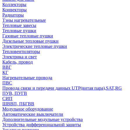
Коллекторы
Конвекторы
Радиаторы
Тэны нагревательные
Тепловые завесы
Тепловые пушки
Газовые тепловые пушки
Дизельные тепловые пушки
Электрические тепловые пушки
Тепловентиляторы
Электрика и свет
Кабель, провод
ВВГ
КГ
Нагревательные провода
ПВС
Провода связи и передачи данных UTP(витая пара),SAT,RG
ПУВ, ПУГВ
СИП
ШВВП, ПБГВВ
Модульное оборудование
Автоматические выключатели
Дополнительные модульные устройства
Устройства дифференциальной защиты
Заказные позиции