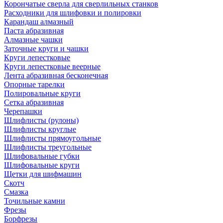
Корончатые сверла для сверлильных станков
Расходники для шлифовки и полировки
Карандаш алмазный
Паста абразивная
Алмазные чашки
Заточные круги и чашки
Круги лепестковые
Круги лепестковые веерные
Лента абразивная бесконечная
Опорные тарелки
Полировальные круги
Сетка абразивная
Черепашки
Шлифлисты (рулоны)
Шлифлисты круглые
Шлифлисты прямоугольные
Шлифлисты треугольные
Шлифовальные губки
Шлифовальные круги
Щетки для шифмашин
Скотч
Смазка
Точильные камни
Фрезы
Борфрезы