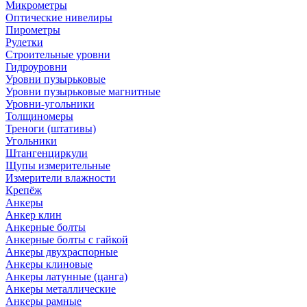
Микрометры
Оптические нивелиры
Пирометры
Рулетки
Строительные уровни
Гидроуровни
Уровни пузырьковые
Уровни пузырьковые магнитные
Уровни-угольники
Толщиномеры
Треноги (штативы)
Угольники
Штангенциркули
Щупы измерительные
Измерители влажности
Крепёж
Анкеры
Анкер клин
Анкерные болты
Анкерные болты с гайкой
Анкеры двухраспорные
Анкеры клиновые
Анкеры латунные (цанга)
Анкеры металлические
Анкеры рамные