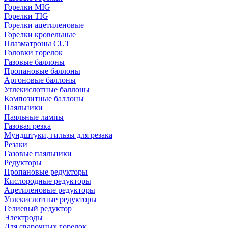
Горелки MIG
Горелки TIG
Горелки ацетиленовые
Горелки кровельные
Плазматроны CUT
Головки горелок
Газовые баллоны
Пропановые баллоны
Аргоновые баллоны
Углекислотные баллоны
Композитные баллоны
Паяльники
Паяльные лампы
Газовая резка
Мундштуки, гильзы для резака
Резаки
Газовые паяльники
Редукторы
Пропановые редукторы
Кислородные редукторы
Ацетиленовые редукторы
Углекислотные редукторы
Гелиевый редуктор
Электроды
Для сварочных горелок