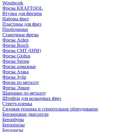
Woodwork
Фрезы KRAFTOOL
Втулки для фрезера
Наборы фрез
Пластины для фрез
Пробочники
Станочные фрезы
Фрезы Arden
Фрезы Bosch
Фрезы CMT (ЦРИ)
Фрезы Globus
Фрезы Strong
Фрезы алмазные
Фрезы Атака
Фрезы Зубр
Фрезы по металлу
Фрезы Энкор
Шарошки по металлу
Штифты для кольцевых фрез
Стретч-пленка
Силовая техника и строительное оборудование
Бензиновые двигатели
Бензобуры
Бензопилы
Бензорезы