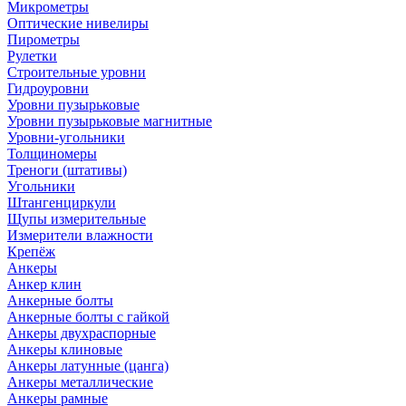
Микрометры
Оптические нивелиры
Пирометры
Рулетки
Строительные уровни
Гидроуровни
Уровни пузырьковые
Уровни пузырьковые магнитные
Уровни-угольники
Толщиномеры
Треноги (штативы)
Угольники
Штангенциркули
Щупы измерительные
Измерители влажности
Крепёж
Анкеры
Анкер клин
Анкерные болты
Анкерные болты с гайкой
Анкеры двухраспорные
Анкеры клиновые
Анкеры латунные (цанга)
Анкеры металлические
Анкеры рамные