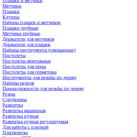
Плашки и метчики
Метчики
Плашки
Клуппы
Наборы плашек и метчиков
Плашки трубные
Метчики трубные
Держатели для метчиков
Держатели для плашек
Наборы инструмента (смешанные)
Пистолеты
Пистолеты монтажные
Пистолеты для пены
Пистолеты для герметика
Инструменты для резьбы по дереву
Наборы резцов
Принадлежности для резьбы по дереву
Резцы
Струбцины
Развертка
Развертка машинная
Развертка ручная
Развертка ручная регулируемая
Для работы с плиткой
Плиткорезы