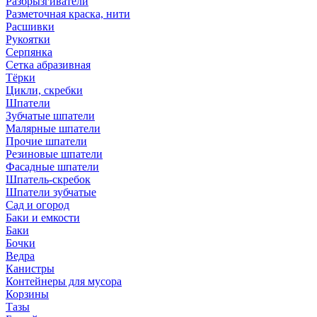
Разбрызгиватели
Разметочная краска, нити
Расшивки
Рукоятки
Серпянка
Сетка абразивная
Тёрки
Цикли, скребки
Шпатели
Зубчатые шпатели
Малярные шпатели
Прочие шпатели
Резиновые шпатели
Фасадные шпатели
Шпатель-скребок
Шпатели зубчатые
Сад и огород
Баки и емкости
Баки
Бочки
Ведра
Канистры
Контейнеры для мусора
Корзины
Тазы