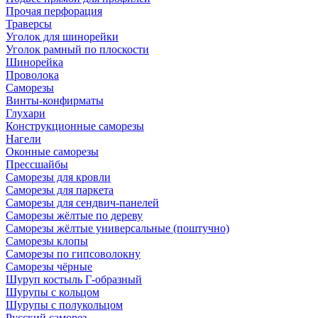
Прочая перфорация
Траверсы
Уголок для шинорейки
Уголок рамный по плоскости
Шинорейка
Проволока
Саморезы
Винты-конфирматы
Глухари
Конструкционные саморезы
Нагели
Оконные саморезы
Прессшайбы
Саморезы для кровли
Саморезы для паркета
Саморезы для сендвич-панелей
Саморезы жёлтые по дереву
Саморезы жёлтые универсальные (поштучно)
Саморезы клопы
Саморезы по гипсоволокну
Саморезы чёрные
Шуруп костыль Г-образный
Шурупы с кольцом
Шурупы с полукольцом
Русский саморез