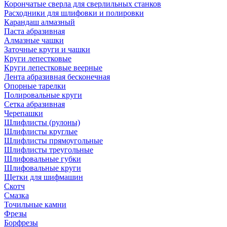
Корончатые сверла для сверлильных станков
Расходники для шлифовки и полировки
Карандаш алмазный
Паста абразивная
Алмазные чашки
Заточные круги и чашки
Круги лепестковые
Круги лепестковые веерные
Лента абразивная бесконечная
Опорные тарелки
Полировальные круги
Сетка абразивная
Черепашки
Шлифлисты (рулоны)
Шлифлисты круглые
Шлифлисты прямоугольные
Шлифлисты треугольные
Шлифовальные губки
Шлифовальные круги
Щетки для шифмашин
Скотч
Смазка
Точильные камни
Фрезы
Борфрезы