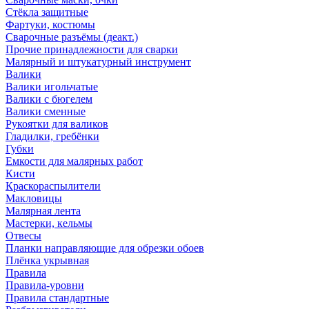
Стёкла защитные
Фартуки, костюмы
Сварочные разъёмы (деакт.)
Прочие принадлежности для сварки
Малярный и штукатурный инструмент
Валики
Валики игольчатые
Валики с бюгелем
Валики сменные
Рукоятки для валиков
Гладилки, гребёнки
Губки
Емкости для малярных работ
Кисти
Краскораспылители
Макловицы
Малярная лента
Мастерки, кельмы
Отвесы
Планки направляющие для обрезки обоев
Плёнка укрывная
Правила
Правила-уровни
Правила стандартные