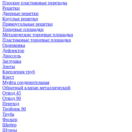
Плоские пластиковые переходы
Решетки
Дверные решетки
Круглые решетки
Прямоугольные решетки
Торцевые площадки
Металические торцевые площадки
Пластиковые торцевые площадки
Оцинковка
Дефлектор
Дроссель
Заглушка
Зонты
Крепления труб
Крест
Муфта соединительная
Обратный клапан металлический
Отвод 45
Отвод 90
Переход
Тройник 90
Труба
Фильтр
Шибер
Штаны