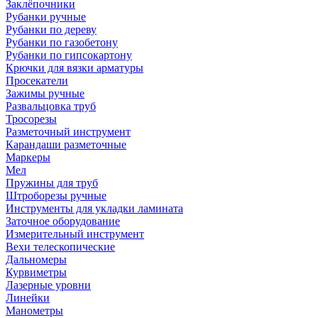
Заклёпочники
Рубанки ручные
Рубанки по дереву
Рубанки по газобетону
Рубанки по гипсокартону
Крючки для вязки арматуры
Просекатели
Зажимы ручные
Развальцовка труб
Тросорезы
Разметочный инструмент
Карандаши разметочные
Маркеры
Мел
Пружины для труб
Штроборезы ручные
Инструменты для укладки ламината
Заточное оборудование
Измерительный инструмент
Вехи телескопические
Дальномеры
Курвиметры
Лазерные уровни
Линейки
Манометры