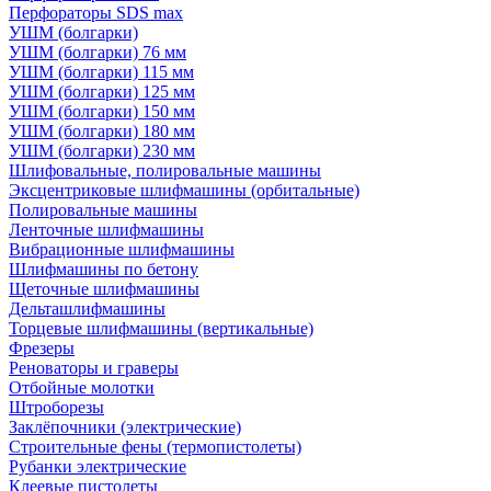
Перфораторы SDS max
УШМ (болгарки)
УШМ (болгарки) 76 мм
УШМ (болгарки) 115 мм
УШМ (болгарки) 125 мм
УШМ (болгарки) 150 мм
УШМ (болгарки) 180 мм
УШМ (болгарки) 230 мм
Шлифовальные, полировальные машины
Эксцентриковые шлифмашины (орбитальные)
Полировальные машины
Ленточные шлифмашины
Вибрационные шлифмашины
Шлифмашины по бетону
Щеточные шлифмашины
Дельташлифмашины
Торцевые шлифмашины (вертикальные)
Фрезеры
Реноваторы и граверы
Отбойные молотки
Штроборезы
Заклёпочники (электрические)
Строительные фены (термопистолеты)
Рубанки электрические
Клеевые пистолеты