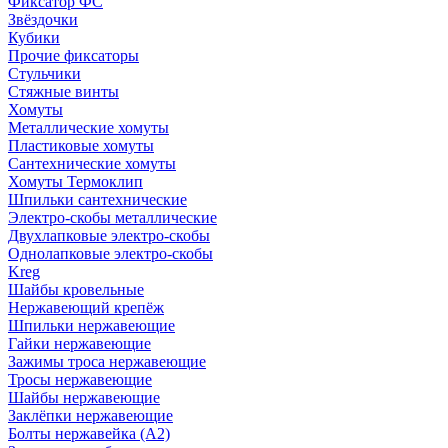
Фиксатор ФС
Звёздочки
Кубики
Прочие фиксаторы
Стульчики
Стяжные винты
Хомуты
Металлические хомуты
Пластиковые хомуты
Сантехнические хомуты
Хомуты Термоклип
Шпильки сантехнические
Электро-скобы металлические
Двухлапковые электро-скобы
Однолапковые электро-скобы
Kreg
Шайбы кровельные
Нержавеющий крепёж
Шпильки нержавеющие
Гайки нержавеющие
Зажимы троса нержавеющие
Тросы нержавеющие
Шайбы нержавеющие
Заклёпки нержавеющие
Болты нержавейка (А2)