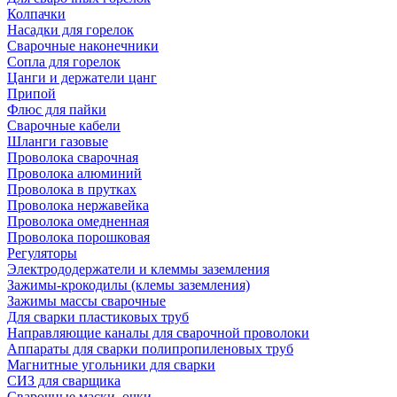
Колпачки
Насадки для горелок
Сварочные наконечники
Сопла для горелок
Цанги и держатели цанг
Припой
Флюс для пайки
Сварочные кабели
Шланги газовые
Проволока сварочная
Проволока алюминий
Проволока в прутках
Проволока нержавейка
Проволока омедненная
Проволока порошковая
Регуляторы
Электрододержатели и клеммы заземления
Зажимы-крокодилы (клемы заземления)
Зажимы массы сварочные
Для сварки пластиковых труб
Направляющие каналы для сварочной проволоки
Аппараты для сварки полипропиленовых труб
Магнитные угольники для сварки
СИЗ для сварщика
Сварочные маски, очки