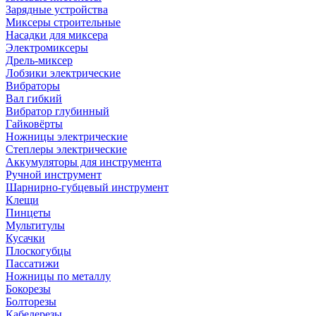
Зарядные устройства
Миксеры строительные
Насадки для миксера
Электромиксеры
Дрель-миксер
Лобзики электрические
Вибраторы
Вал гибкий
Вибратор глубинный
Гайковёрты
Ножницы электрические
Степлеры электрические
Аккумуляторы для инструмента
Ручной инструмент
Шарнирно-губцевый инструмент
Клещи
Пинцеты
Мультитулы
Кусачки
Плоскогубцы
Пассатижи
Ножницы по металлу
Бокорезы
Болторезы
Кабелерезы