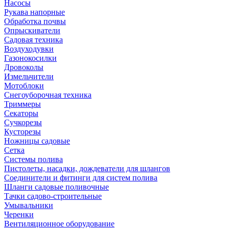
Насосы
Рукава напорные
Обработка почвы
Опрыскиватели
Садовая техника
Воздуходувки
Газонокосилки
Дровоколы
Измельчители
Мотоблоки
Снегоуборочная техника
Триммеры
Секаторы
Сучкорезы
Кусторезы
Ножницы садовые
Сетка
Системы полива
Пистолеты, насадки, дождеватели для шлангов
Соединители и фитинги для систем полива
Шланги садовые поливочные
Тачки садово-строительные
Умывальники
Черенки
Вентиляционное оборудование