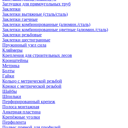
Заглушки для прямоугольных труб
Заклепки
Заклепки вытяжные (сталь/сталь)
Заклепки гаечные
Заклепки комбинированные (алюмин./сталь)
Заклепки комбинированные цветные (алюмин./сталь)
Заклепки резьбовые
Заклепки шестигранные
Пружинный узел сила
Кляймеры
Крепления для строительных лесов
Кронштейны
Метрика
Болты
Гайки
Кольцо с метрической резьбой
Крюки с метрической резьбой
Шайбы
Шпильки
Перфорированный крепеж
Полоса монтажная
Анкерная пластина
Крепёжные уголки
Перфолента
Подвес прямой для профилей