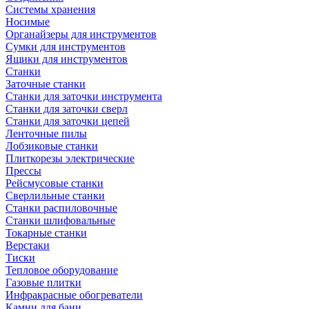
Системы хранения
Носимые
Органайзеры для инструментов
Сумки для инструментов
Ящики для инструментов
Станки
Заточные станки
Станки для заточки инструмента
Станки для заточки сверл
Станки для заточки цепей
Ленточные пилы
Лобзиковые станки
Плиткорезы электрические
Прессы
Рейсмусовые станки
Сверлильные станки
Станки распиловочные
Станки шлифовальные
Токарные станки
Верстаки
Тиски
Тепловое оборудование
Газовые плитки
Инфракрасные обогреватели
Камни для бани