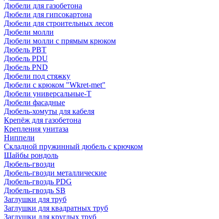
Дюбели для газобетона
Дюбели для гипсокартона
Дюбели для строительных лесов
Дюбели молли
Дюбели молли с прямым крюком
Дюбель PBT
Дюбель PDU
Дюбель PND
Дюбели под стяжку
Дюбели с крюком "Wkret-met"
Дюбели универсальные-Т
Дюбели фасадные
Дюбель-хомуты для кабеля
Крепёж для газобетона
Крепления унитаза
Ниппели
Складной пружинный дюбель с крючком
Шайбы рондоль
Дюбель-гвозди
Дюбель-гвозди металлические
Дюбель-гвоздь PDG
Дюбель-гвоздь SB
Заглушки для труб
Заглушки для квадратных труб
Заглушки для круглых труб