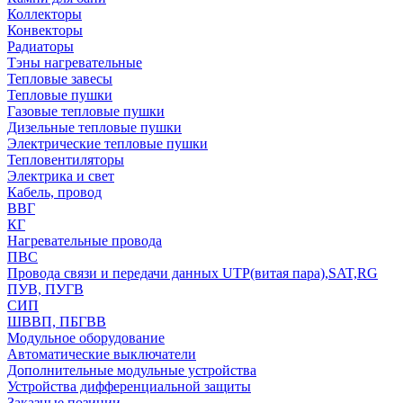
Коллекторы
Конвекторы
Радиаторы
Тэны нагревательные
Тепловые завесы
Тепловые пушки
Газовые тепловые пушки
Дизельные тепловые пушки
Электрические тепловые пушки
Тепловентиляторы
Электрика и свет
Кабель, провод
ВВГ
КГ
Нагревательные провода
ПВС
Провода связи и передачи данных UTP(витая пара),SAT,RG
ПУВ, ПУГВ
СИП
ШВВП, ПБГВВ
Модульное оборудование
Автоматические выключатели
Дополнительные модульные устройства
Устройства дифференциальной защиты
Заказные позиции