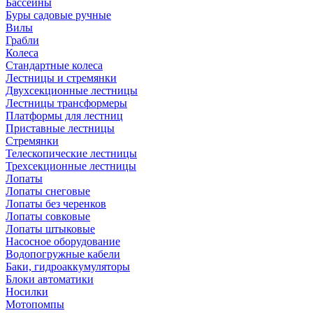
Бассейны
Буры садовые ручные
Вилы
Грабли
Колеса
Стандартные колеса
Лестницы и стремянки
Двухсекционные лестницы
Лестницы трансформеры
Платформы для лестниц
Приставные лестницы
Стремянки
Телескопические лестницы
Трехсекционные лестницы
Лопаты
Лопаты снеговые
Лопаты без черенков
Лопаты совковые
Лопаты штыковые
Насосное оборудование
Водопогружные кабели
Баки, гидроаккумуляторы
Блоки автоматики
Носилки
Мотопомпы