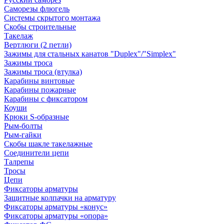
Саморезы флюгель
Системы скрытого монтажа
Скобы строительные
Такелаж
Вертлюги (2 петли)
Зажимы для стальных канатов "Duplex"/"Simplex"
Зажимы троса
Зажимы троса (втулка)
Карабины винтовые
Карабины пожарные
Карабины с фиксатором
Коуши
Крюки S-образные
Рым-болты
Рым-гайки
Скобы шакле такелажные
Соединители цепи
Талрепы
Тросы
Цепи
Фиксаторы арматуры
Защитные колпачки на арматуру
Фиксаторы арматуры «конус»
Фиксаторы арматуры «опора»