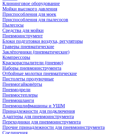
Клининговое оборудование
Мойки высокого давления
Приспособления для моек
Приспособления для пылесосов
Пылесосы
Средства для мойки
Пневмоинструмент
Блоки подготовки воздуха, регуляторы
Граверы пневматические
Заклёпочники (пневматические)
Компрессоры
Краскораспылители (пневмо)
Наборы пневмоинструмента
Отбойные молотки пневматические
Пистолеты продувочные
Пневмогайковёрты
Пневмодрели
Пневмостеплеры
Пневмошланги
Пневмошлифмашины и УШМ
Принадлежности для подключения
Адаптеры для пневмоинструмента
Переходники для пневмоинструмента
Прочие принадлежности для пневмоинструмента
Соединения