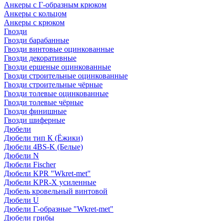
Анкеры с Г-образным крюком
Анкеры с кольцом
Анкеры с крюком
Гвозди
Гвозди барабанные
Гвозди винтовые оцинкованные
Гвозди декоративные
Гвозди ершеные оцинкованные
Гвозди строительные оцинкованные
Гвозди строительные чёрные
Гвозди толевые оцинкованные
Гвозди толевые чёрные
Гвозди финишные
Гвозди шиферные
Дюбели
Дюбели тип К (Ёжики)
Дюбели 4BS-K (Белые)
Дюбели N
Дюбели Fischer
Дюбели KPR "Wkret-met"
Дюбели KPR-Х усиленные
Дюбель кровельный винтовой
Дюбели U
Дюбели Г-образные "Wkret-met"
Дюбели грибы