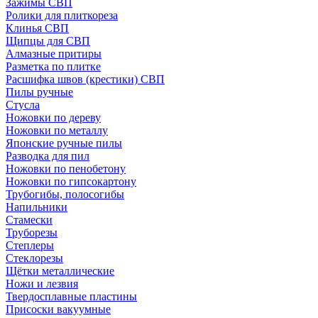
Зажимы СВП
Ролики для плиткореза
Клинья СВП
Щипцы для СВП
Алмазные притиры
Разметка по плитке
Расшифка швов (крестики) СВП
Пилы ручные
Стусла
Ножовки по дереву
Ножовки по металлу
Японские ручные пилы
Разводка для пил
Ножовки по пенобетону
Ножовки по гипсокартону
Трубогибы, полосогибы
Напильники
Стамески
Труборезы
Степлеры
Стеклорезы
Щётки металлические
Ножи и лезвия
Твердосплавные пластины
Присоски вакуумные