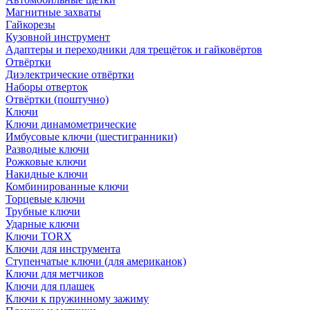
Магнитные захваты
Гайкорезы
Кузовной инструмент
Адаптеры и переходники для трещёток и гайковёртов
Отвёртки
Диэлектрические отвёртки
Наборы отверток
Отвёртки (поштучно)
Ключи
Ключи динамометрические
Имбусовые ключи (шестигранники)
Разводные ключи
Рожковые ключи
Накидные ключи
Комбинированные ключи
Торцевые ключи
Трубные ключи
Ударные ключи
Ключи TORX
Ключи для инструмента
Ступенчатые ключи (для американок)
Ключи для метчиков
Ключи для плашек
Ключи к пружинному зажиму