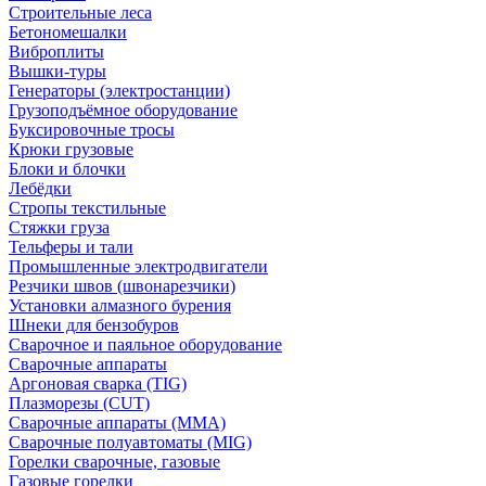
Строительные леса
Бетономешалки
Виброплиты
Вышки-туры
Генераторы (электростанции)
Грузоподъёмное оборудование
Буксировочные тросы
Крюки грузовые
Блоки и блочки
Лебёдки
Стропы текстильные
Стяжки груза
Тельферы и тали
Промышленные электродвигатели
Резчики швов (швонарезчики)
Установки алмазного бурения
Шнеки для бензобуров
Сварочное и паяльное оборудование
Сварочные аппараты
Аргоновая сварка (TIG)
Плазморезы (CUT)
Сварочные аппараты (MMA)
Сварочные полуавтоматы (MIG)
Горелки сварочные, газовые
Газовые горелки