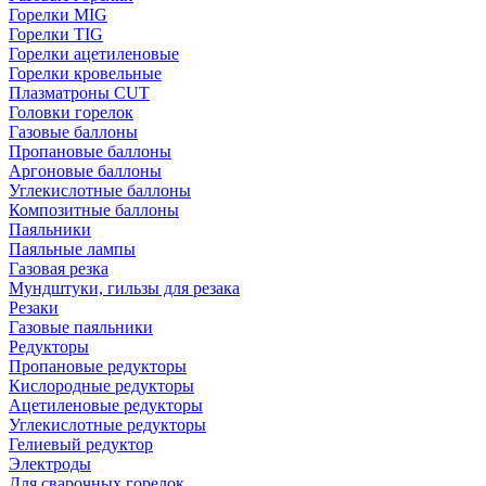
Горелки MIG
Горелки TIG
Горелки ацетиленовые
Горелки кровельные
Плазматроны CUT
Головки горелок
Газовые баллоны
Пропановые баллоны
Аргоновые баллоны
Углекислотные баллоны
Композитные баллоны
Паяльники
Паяльные лампы
Газовая резка
Мундштуки, гильзы для резака
Резаки
Газовые паяльники
Редукторы
Пропановые редукторы
Кислородные редукторы
Ацетиленовые редукторы
Углекислотные редукторы
Гелиевый редуктор
Электроды
Для сварочных горелок