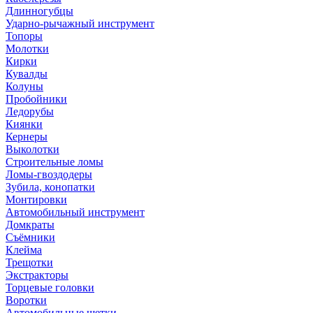
Длинногубцы
Ударно-рычажный инструмент
Топоры
Молотки
Кирки
Кувалды
Колуны
Пробойники
Ледорубы
Киянки
Кернеры
Выколотки
Строительные ломы
Ломы-гвоздодеры
Зубила, конопатки
Монтировки
Автомобильный инструмент
Домкраты
Съёмники
Клейма
Трещотки
Экстракторы
Торцевые головки
Воротки
Автомобильные щетки