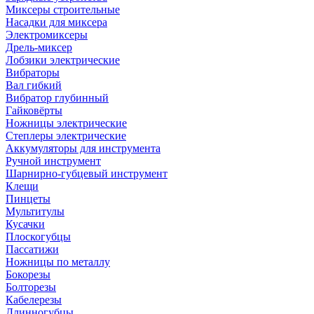
Миксеры строительные
Насадки для миксера
Электромиксеры
Дрель-миксер
Лобзики электрические
Вибраторы
Вал гибкий
Вибратор глубинный
Гайковёрты
Ножницы электрические
Степлеры электрические
Аккумуляторы для инструмента
Ручной инструмент
Шарнирно-губцевый инструмент
Клещи
Пинцеты
Мультитулы
Кусачки
Плоскогубцы
Пассатижи
Ножницы по металлу
Бокорезы
Болторезы
Кабелерезы
Длинногубцы