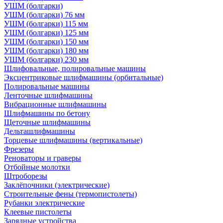
УШМ (болгарки)
УШМ (болгарки) 76 мм
УШМ (болгарки) 115 мм
УШМ (болгарки) 125 мм
УШМ (болгарки) 150 мм
УШМ (болгарки) 180 мм
УШМ (болгарки) 230 мм
Шлифовальные, полировальные машины
Эксцентриковые шлифмашины (орбитальные)
Полировальные машины
Ленточные шлифмашины
Вибрационные шлифмашины
Шлифмашины по бетону
Щеточные шлифмашины
Дельташлифмашины
Торцевые шлифмашины (вертикальные)
Фрезеры
Реноваторы и граверы
Отбойные молотки
Штроборезы
Заклёпочники (электрические)
Строительные фены (термопистолеты)
Рубанки электрические
Клеевые пистолеты
Зарядные устройства