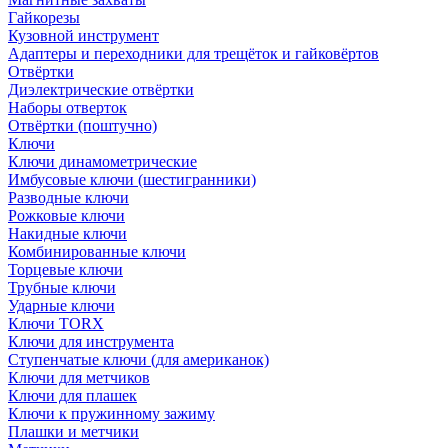
Гайкорезы
Кузовной инструмент
Адаптеры и переходники для трещёток и гайковёртов
Отвёртки
Диэлектрические отвёртки
Наборы отверток
Отвёртки (поштучно)
Ключи
Ключи динамометрические
Имбусовые ключи (шестигранники)
Разводные ключи
Рожковые ключи
Накидные ключи
Комбинированные ключи
Торцевые ключи
Трубные ключи
Ударные ключи
Ключи TORX
Ключи для инструмента
Ступенчатые ключи (для американок)
Ключи для метчиков
Ключи для плашек
Ключи к пружинному зажиму
Плашки и метчики