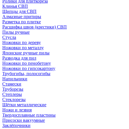
Ролики для плиткореза
Клинья СВП
Щипцы для СВП
Алмазные притиры
Разметка по плитке
Расшифка швов (крестики) СВП
Пилы ручные
Стусла
Ножовки по дереву
Ножовки по металлу
Японские ручные пилы
Разводка для пил
Ножовки по пенобетону
Ножовки по гипсокартону
Трубогибы, полосогибы
Напильники
Стамески
Труборезы
Степлеры
Стеклорезы
Щётки металлические
Ножи и лезвия
Твердосплавные пластины
Присоски вакуумные
Заклёпочники