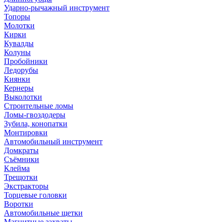
Ударно-рычажный инструмент
Топоры
Молотки
Кирки
Кувалды
Колуны
Пробойники
Ледорубы
Киянки
Кернеры
Выколотки
Строительные ломы
Ломы-гвоздодеры
Зубила, конопатки
Монтировки
Автомобильный инструмент
Домкраты
Съёмники
Клейма
Трещотки
Экстракторы
Торцевые головки
Воротки
Автомобильные щетки
Магнитные захваты