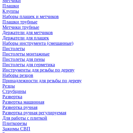
Метчики
Плашки
Клуппы
Наборы плашек и метчиков
Плашки трубные
Метчики трубные
Держатели для метчиков
Держатели для плашек
Наборы инструмента (смешанные)
Пистолеты
Пистолеты монтажные
Пистолеты для пены
Пистолеты для герметика
Инструменты для резьбы по дереву
Наборы резцов
Принадлежности для резьбы по дереву
Резцы
Струбцины
Развертка
Развертка машинная
Развертка ручная
Развертка ручная регулируемая
Для работы с плиткой
Плиткорезы
Зажимы СВП