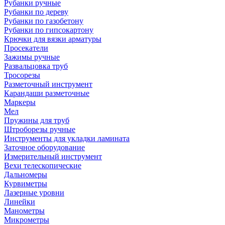
Рубанки ручные
Рубанки по дереву
Рубанки по газобетону
Рубанки по гипсокартону
Крючки для вязки арматуры
Просекатели
Зажимы ручные
Развальцовка труб
Тросорезы
Разметочный инструмент
Карандаши разметочные
Маркеры
Мел
Пружины для труб
Штроборезы ручные
Инструменты для укладки ламината
Заточное оборудование
Измерительный инструмент
Вехи телескопические
Дальномеры
Курвиметры
Лазерные уровни
Линейки
Манометры
Микрометры