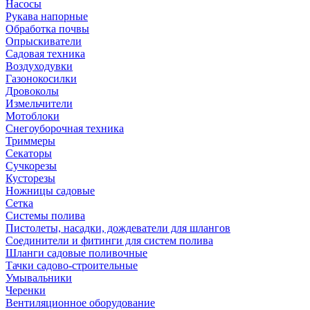
Насосы
Рукава напорные
Обработка почвы
Опрыскиватели
Садовая техника
Воздуходувки
Газонокосилки
Дровоколы
Измельчители
Мотоблоки
Снегоуборочная техника
Триммеры
Секаторы
Сучкорезы
Кусторезы
Ножницы садовые
Сетка
Системы полива
Пистолеты, насадки, дождеватели для шлангов
Соединители и фитинги для систем полива
Шланги садовые поливочные
Тачки садово-строительные
Умывальники
Черенки
Вентиляционное оборудование