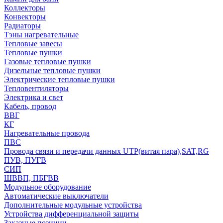
Коллекторы
Конвекторы
Радиаторы
Тэны нагревательные
Тепловые завесы
Тепловые пушки
Газовые тепловые пушки
Дизельные тепловые пушки
Электрические тепловые пушки
Тепловентиляторы
Электрика и свет
Кабель, провод
ВВГ
КГ
Нагревательные провода
ПВС
Провода связи и передачи данных UTP(витая пара),SAT,RG
ПУВ, ПУГВ
СИП
ШВВП, ПБГВВ
Модульное оборудование
Автоматические выключатели
Дополнительные модульные устройства
Устройства дифференциальной защиты
Заказные позиции