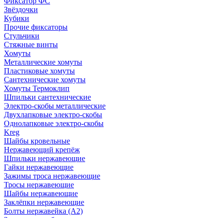
Фиксатор ФС
Звёздочки
Кубики
Прочие фиксаторы
Стульчики
Стяжные винты
Хомуты
Металлические хомуты
Пластиковые хомуты
Сантехнические хомуты
Хомуты Термоклип
Шпильки сантехнические
Электро-скобы металлические
Двухлапковые электро-скобы
Однолапковые электро-скобы
Kreg
Шайбы кровельные
Нержавеющий крепёж
Шпильки нержавеющие
Гайки нержавеющие
Зажимы троса нержавеющие
Тросы нержавеющие
Шайбы нержавеющие
Заклёпки нержавеющие
Болты нержавейка (А2)