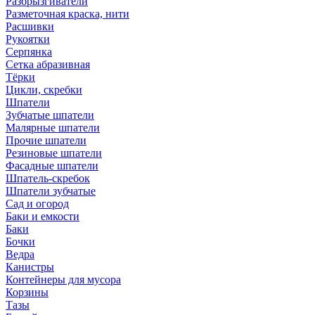
Разбрызгиватели
Разметочная краска, нити
Расшивки
Рукоятки
Серпянка
Сетка абразивная
Тёрки
Цикли, скребки
Шпатели
Зубчатые шпатели
Малярные шпатели
Прочие шпатели
Резиновые шпатели
Фасадные шпатели
Шпатель-скребок
Шпатели зубчатые
Сад и огород
Баки и емкости
Баки
Бочки
Ведра
Канистры
Контейнеры для мусора
Корзины
Тазы