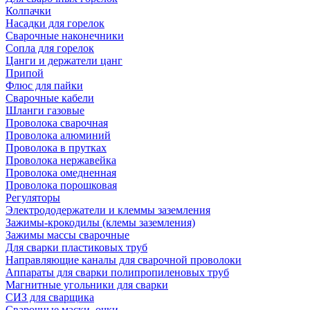
Колпачки
Насадки для горелок
Сварочные наконечники
Сопла для горелок
Цанги и держатели цанг
Припой
Флюс для пайки
Сварочные кабели
Шланги газовые
Проволока сварочная
Проволока алюминий
Проволока в прутках
Проволока нержавейка
Проволока омедненная
Проволока порошковая
Регуляторы
Электрододержатели и клеммы заземления
Зажимы-крокодилы (клемы заземления)
Зажимы массы сварочные
Для сварки пластиковых труб
Направляющие каналы для сварочной проволоки
Аппараты для сварки полипропиленовых труб
Магнитные угольники для сварки
СИЗ для сварщика
Сварочные маски, очки