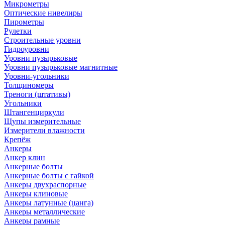
Микрометры
Оптические нивелиры
Пирометры
Рулетки
Строительные уровни
Гидроуровни
Уровни пузырьковые
Уровни пузырьковые магнитные
Уровни-угольники
Толщиномеры
Треноги (штативы)
Угольники
Штангенциркули
Щупы измерительные
Измерители влажности
Крепёж
Анкеры
Анкер клин
Анкерные болты
Анкерные болты с гайкой
Анкеры двухраспорные
Анкеры клиновые
Анкеры латунные (цанга)
Анкеры металлические
Анкеры рамные