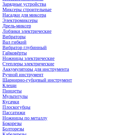
Зарядные устройства
Миксеры строительные
Насадки для миксера
Электромиксеры
Дрель-миксер
Лобзики электрические
Вибраторы
Вал гибкий
Вибратор глубинный
Гайковёрты
Ножницы электрические
Степлеры электрические
Аккумуляторы для инструмента
Ручной инструмент
Шарнирно-губцевый инструмент
Клещи
Пинцеты
Мультитулы
Кусачки
Плоскогубцы
Пассатижи
Ножницы по металлу
Бокорезы
Болторезы
Кабелерезы