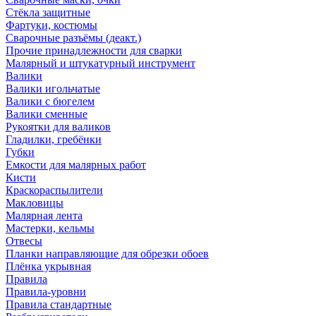
Стёкла защитные
Фартуки, костюмы
Сварочные разъёмы (деакт.)
Прочие принадлежности для сварки
Малярный и штукатурный инструмент
Валики
Валики игольчатые
Валики с бюгелем
Валики сменные
Рукоятки для валиков
Гладилки, гребёнки
Губки
Емкости для малярных работ
Кисти
Краскораспылители
Макловицы
Малярная лента
Мастерки, кельмы
Отвесы
Планки направляющие для обрезки обоев
Плёнка укрывная
Правила
Правила-уровни
Правила стандартные