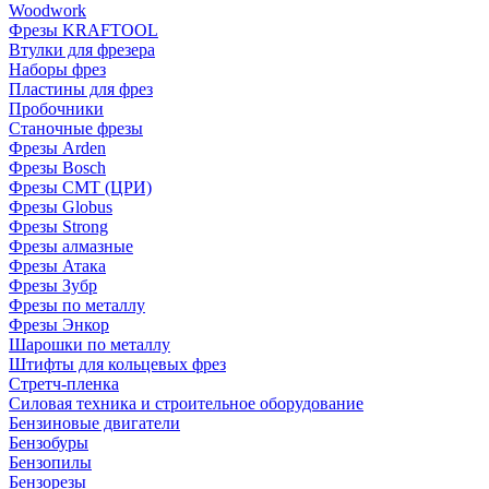
Woodwork
Фрезы KRAFTOOL
Втулки для фрезера
Наборы фрез
Пластины для фрез
Пробочники
Станочные фрезы
Фрезы Arden
Фрезы Bosch
Фрезы CMT (ЦРИ)
Фрезы Globus
Фрезы Strong
Фрезы алмазные
Фрезы Атака
Фрезы Зубр
Фрезы по металлу
Фрезы Энкор
Шарошки по металлу
Штифты для кольцевых фрез
Стретч-пленка
Силовая техника и строительное оборудование
Бензиновые двигатели
Бензобуры
Бензопилы
Бензорезы