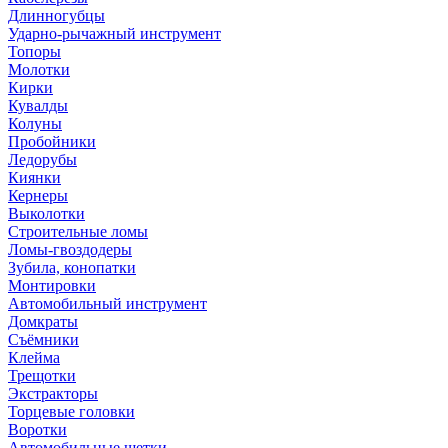
Длинногубцы
Ударно-рычажный инструмент
Топоры
Молотки
Кирки
Кувалды
Колуны
Пробойники
Ледорубы
Киянки
Кернеры
Выколотки
Строительные ломы
Ломы-гвоздодеры
Зубила, конопатки
Монтировки
Автомобильный инструмент
Домкраты
Съёмники
Клейма
Трещотки
Экстракторы
Торцевые головки
Воротки
Автомобильные щетки