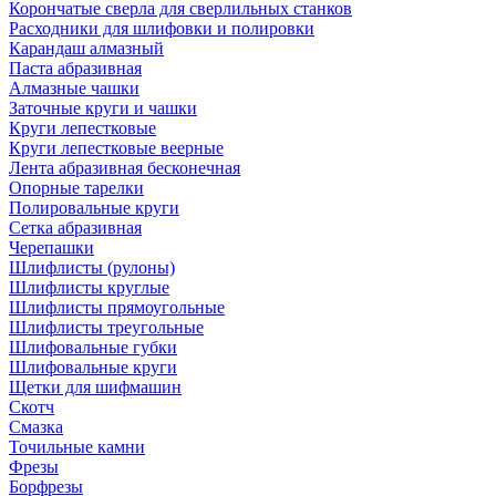
Корончатые сверла для сверлильных станков
Расходники для шлифовки и полировки
Карандаш алмазный
Паста абразивная
Алмазные чашки
Заточные круги и чашки
Круги лепестковые
Круги лепестковые веерные
Лента абразивная бесконечная
Опорные тарелки
Полировальные круги
Сетка абразивная
Черепашки
Шлифлисты (рулоны)
Шлифлисты круглые
Шлифлисты прямоугольные
Шлифлисты треугольные
Шлифовальные губки
Шлифовальные круги
Щетки для шифмашин
Скотч
Смазка
Точильные камни
Фрезы
Борфрезы