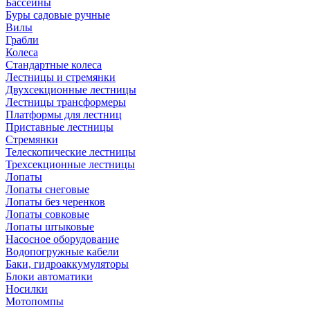
Бассейны
Буры садовые ручные
Вилы
Грабли
Колеса
Стандартные колеса
Лестницы и стремянки
Двухсекционные лестницы
Лестницы трансформеры
Платформы для лестниц
Приставные лестницы
Стремянки
Телескопические лестницы
Трехсекционные лестницы
Лопаты
Лопаты снеговые
Лопаты без черенков
Лопаты совковые
Лопаты штыковые
Насосное оборудование
Водопогружные кабели
Баки, гидроаккумуляторы
Блоки автоматики
Носилки
Мотопомпы