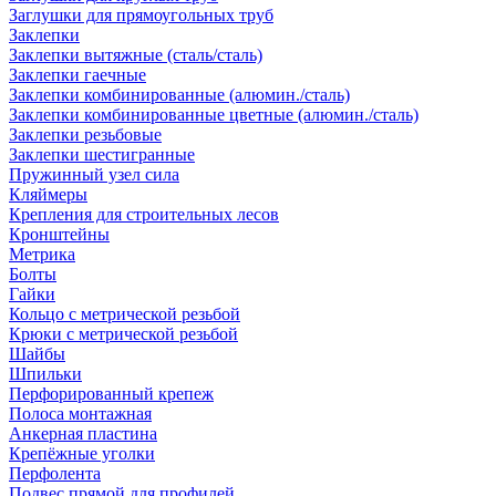
Заглушки для прямоугольных труб
Заклепки
Заклепки вытяжные (сталь/сталь)
Заклепки гаечные
Заклепки комбинированные (алюмин./сталь)
Заклепки комбинированные цветные (алюмин./сталь)
Заклепки резьбовые
Заклепки шестигранные
Пружинный узел сила
Кляймеры
Крепления для строительных лесов
Кронштейны
Метрика
Болты
Гайки
Кольцо с метрической резьбой
Крюки с метрической резьбой
Шайбы
Шпильки
Перфорированный крепеж
Полоса монтажная
Анкерная пластина
Крепёжные уголки
Перфолента
Подвес прямой для профилей