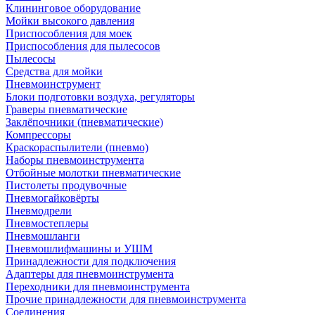
Клининговое оборудование
Мойки высокого давления
Приспособления для моек
Приспособления для пылесосов
Пылесосы
Средства для мойки
Пневмоинструмент
Блоки подготовки воздуха, регуляторы
Граверы пневматические
Заклёпочники (пневматические)
Компрессоры
Краскораспылители (пневмо)
Наборы пневмоинструмента
Отбойные молотки пневматические
Пистолеты продувочные
Пневмогайковёрты
Пневмодрели
Пневмостеплеры
Пневмошланги
Пневмошлифмашины и УШМ
Принадлежности для подключения
Адаптеры для пневмоинструмента
Переходники для пневмоинструмента
Прочие принадлежности для пневмоинструмента
Соединения