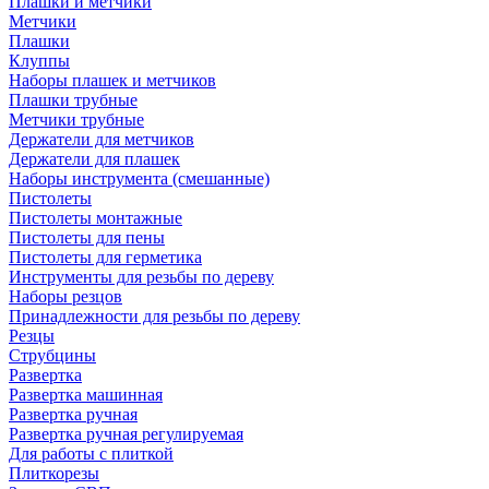
Плашки и метчики
Метчики
Плашки
Клуппы
Наборы плашек и метчиков
Плашки трубные
Метчики трубные
Держатели для метчиков
Держатели для плашек
Наборы инструмента (смешанные)
Пистолеты
Пистолеты монтажные
Пистолеты для пены
Пистолеты для герметика
Инструменты для резьбы по дереву
Наборы резцов
Принадлежности для резьбы по дереву
Резцы
Струбцины
Развертка
Развертка машинная
Развертка ручная
Развертка ручная регулируемая
Для работы с плиткой
Плиткорезы