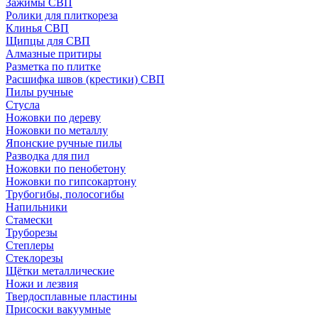
Зажимы СВП
Ролики для плиткореза
Клинья СВП
Щипцы для СВП
Алмазные притиры
Разметка по плитке
Расшифка швов (крестики) СВП
Пилы ручные
Стусла
Ножовки по дереву
Ножовки по металлу
Японские ручные пилы
Разводка для пил
Ножовки по пенобетону
Ножовки по гипсокартону
Трубогибы, полосогибы
Напильники
Стамески
Труборезы
Степлеры
Стеклорезы
Щётки металлические
Ножи и лезвия
Твердосплавные пластины
Присоски вакуумные