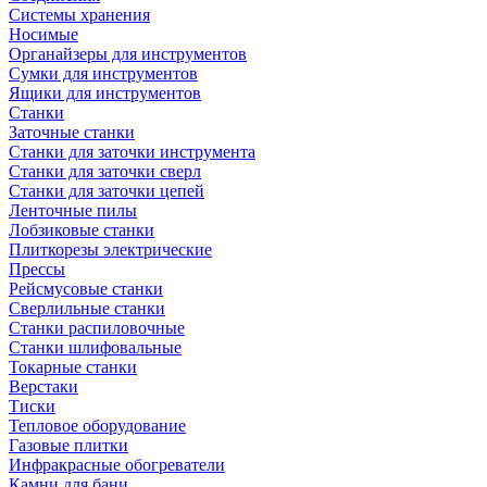
Системы хранения
Носимые
Органайзеры для инструментов
Сумки для инструментов
Ящики для инструментов
Станки
Заточные станки
Станки для заточки инструмента
Станки для заточки сверл
Станки для заточки цепей
Ленточные пилы
Лобзиковые станки
Плиткорезы электрические
Прессы
Рейсмусовые станки
Сверлильные станки
Станки распиловочные
Станки шлифовальные
Токарные станки
Верстаки
Тиски
Тепловое оборудование
Газовые плитки
Инфракрасные обогреватели
Камни для бани