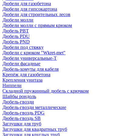
Дюбели для газобетона
Дюбели для гипсокартона
Дюбели для строительных лесов
Дюбели молли
Дюбели молли с прямым крюком
Дюбель PBT
Дюбель PDU
Дюбель PND
Дюбели под стяжку
Дюбели с крюком "Wkret-met"
Дюбели универсальные-Т
Дюбели фасадные
Дюбель-хомуты для кабеля
Крепёж для газобетона
Крепления унитаза
Ниппели
Складной пружинный дюбель с крючком
Шайбы рондоль
Дюбель-гвозди
Дюбель-гвозди металлические
Дюбель-гвоздь PDG
Дюбель-гвоздь SB
Заглушки для труб
Заглушки для квадратных труб
Заглушки для круглых труб