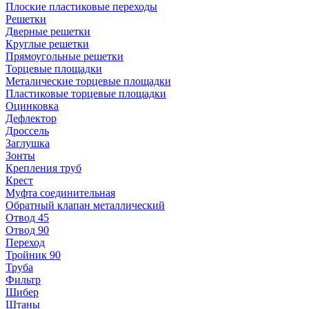
Плоские пластиковые переходы
Решетки
Дверные решетки
Круглые решетки
Прямоугольные решетки
Торцевые площадки
Металические торцевые площадки
Пластиковые торцевые площадки
Оцинковка
Дефлектор
Дроссель
Заглушка
Зонты
Крепления труб
Крест
Муфта соединительная
Обратный клапан металлический
Отвод 45
Отвод 90
Переход
Тройник 90
Труба
Фильтр
Шибер
Штаны