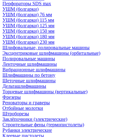
Перфораторы SDS max
УШМ (болгарки)
УШМ (болгарки) 76 мм
УШМ (болгарки) 115 мм
УШМ (болгарки) 125 мм
УШМ (болгарки) 150 мм
УШМ (болгарки) 180 мм
УШМ (болгарки) 230 мм
Шлифовальные, полировальные машины
Эксцентриковые шлифмашины (орбитальные)
Полировальные машины
Ленточные шлифмашины
Вибрационные шлифмашины
Шлифмашины по бетону
Щеточные шлифмашины
Дельташлифмашины
Торцевые шлифмашины (вертикальные)
Фрезеры
Реноваторы и граверы
Отбойные молотки
Штроборезы
Заклёпочники (электрические)
Строительные фены (термопистолеты)
Рубанки электрические
Клеевые пистолеты