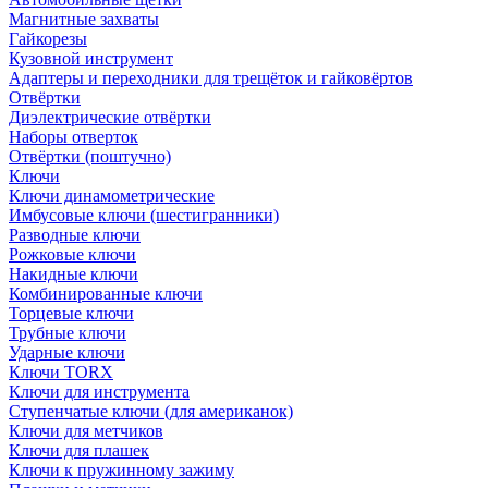
Магнитные захваты
Гайкорезы
Кузовной инструмент
Адаптеры и переходники для трещёток и гайковёртов
Отвёртки
Диэлектрические отвёртки
Наборы отверток
Отвёртки (поштучно)
Ключи
Ключи динамометрические
Имбусовые ключи (шестигранники)
Разводные ключи
Рожковые ключи
Накидные ключи
Комбинированные ключи
Торцевые ключи
Трубные ключи
Ударные ключи
Ключи TORX
Ключи для инструмента
Ступенчатые ключи (для американок)
Ключи для метчиков
Ключи для плашек
Ключи к пружинному зажиму