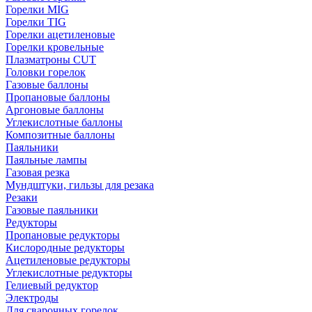
Горелки MIG
Горелки TIG
Горелки ацетиленовые
Горелки кровельные
Плазматроны CUT
Головки горелок
Газовые баллоны
Пропановые баллоны
Аргоновые баллоны
Углекислотные баллоны
Композитные баллоны
Паяльники
Паяльные лампы
Газовая резка
Мундштуки, гильзы для резака
Резаки
Газовые паяльники
Редукторы
Пропановые редукторы
Кислородные редукторы
Ацетиленовые редукторы
Углекислотные редукторы
Гелиевый редуктор
Электроды
Для сварочных горелок