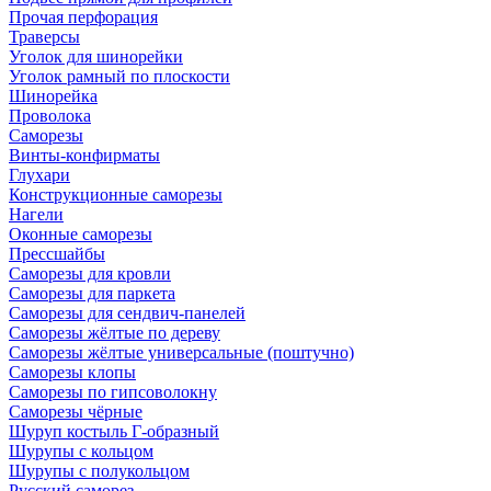
Прочая перфорация
Траверсы
Уголок для шинорейки
Уголок рамный по плоскости
Шинорейка
Проволока
Саморезы
Винты-конфирматы
Глухари
Конструкционные саморезы
Нагели
Оконные саморезы
Прессшайбы
Саморезы для кровли
Саморезы для паркета
Саморезы для сендвич-панелей
Саморезы жёлтые по дереву
Саморезы жёлтые универсальные (поштучно)
Саморезы клопы
Саморезы по гипсоволокну
Саморезы чёрные
Шуруп костыль Г-образный
Шурупы с кольцом
Шурупы с полукольцом
Русский саморез