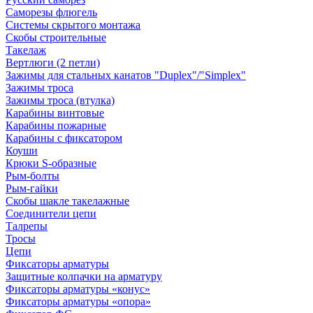
Саморезы флюгель
Системы скрытого монтажа
Скобы строительные
Такелаж
Вертлюги (2 петли)
Зажимы для стальных канатов "Duplex"/"Simplex"
Зажимы троса
Зажимы троса (втулка)
Карабины винтовые
Карабины пожарные
Карабины с фиксатором
Коуши
Крюки S-образные
Рым-болты
Рым-гайки
Скобы шакле такелажные
Соединители цепи
Талрепы
Тросы
Цепи
Фиксаторы арматуры
Защитные колпачки на арматуру
Фиксаторы арматуры «конус»
Фиксаторы арматуры «опора»