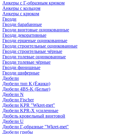
Анкеры с Г-образным крюком
Анкеры с кольцом
Анкеры с крюком
Гвозди
Гвозди барабанные
Гвозди винтовые оцинкованные
Гвозди декоративные
Гвозди ершеные оцинкованные
Гвозди строительные оцинкованные
Гвозди строительные чёрные
Гвозди толевые оцинкованные
Гвозди толевые чёрные
Гвозди финишные
Гвозди шиферные
Дюбели
Дюбели тип К (Ёжики)
Дюбели 4BS-K (Белые)
Дюбели N
Дюбели Fischer
Дюбели KPR "Wkret-met"
Дюбели KPR-Х усиленные
Дюбель кровельный винтовой
Дюбели U
Дюбели Г-образные "Wkret-met"
Дюбели грибы