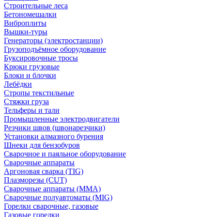
Строительные леса
Бетономешалки
Виброплиты
Вышки-туры
Генераторы (электростанции)
Грузоподъёмное оборудование
Буксировочные тросы
Крюки грузовые
Блоки и блочки
Лебёдки
Стропы текстильные
Стяжки груза
Тельферы и тали
Промышленные электродвигатели
Резчики швов (швонарезчики)
Установки алмазного бурения
Шнеки для бензобуров
Сварочное и паяльное оборудование
Сварочные аппараты
Аргоновая сварка (TIG)
Плазморезы (CUT)
Сварочные аппараты (MMA)
Сварочные полуавтоматы (MIG)
Горелки сварочные, газовые
Газовые горелки