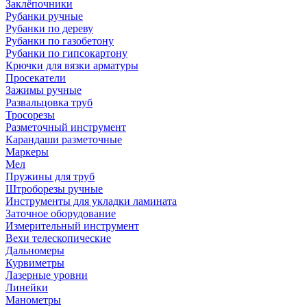
Заклёпочники
Рубанки ручные
Рубанки по дереву
Рубанки по газобетону
Рубанки по гипсокартону
Крючки для вязки арматуры
Просекатели
Зажимы ручные
Развальцовка труб
Тросорезы
Разметочный инструмент
Карандаши разметочные
Маркеры
Мел
Пружины для труб
Штроборезы ручные
Инструменты для укладки ламината
Заточное оборудование
Измерительный инструмент
Вехи телескопические
Дальномеры
Курвиметры
Лазерные уровни
Линейки
Манометры