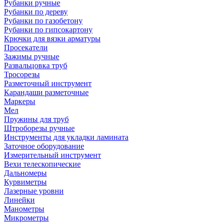
Рубанки ручные
Рубанки по дереву
Рубанки по газобетону
Рубанки по гипсокартону
Крючки для вязки арматуры
Просекатели
Зажимы ручные
Развальцовка труб
Тросорезы
Разметочный инструмент
Карандаши разметочные
Маркеры
Мел
Пружины для труб
Штроборезы ручные
Инструменты для укладки ламината
Заточное оборудование
Измерительный инструмент
Вехи телескопические
Дальномеры
Курвиметры
Лазерные уровни
Линейки
Манометры
Микрометры