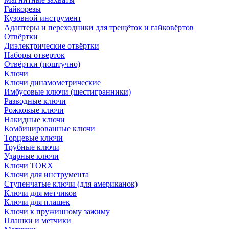
Гайкорезы
Кузовной инструмент
Адаптеры и переходники для трещёток и гайковёртов
Отвёртки
Диэлектрические отвёртки
Наборы отверток
Отвёртки (поштучно)
Ключи
Ключи динамометрические
Имбусовые ключи (шестигранники)
Разводные ключи
Рожковые ключи
Накидные ключи
Комбинированные ключи
Торцевые ключи
Трубные ключи
Ударные ключи
Ключи TORX
Ключи для инструмента
Ступенчатые ключи (для американок)
Ключи для метчиков
Ключи для плашек
Ключи к пружинному зажиму
Плашки и метчики