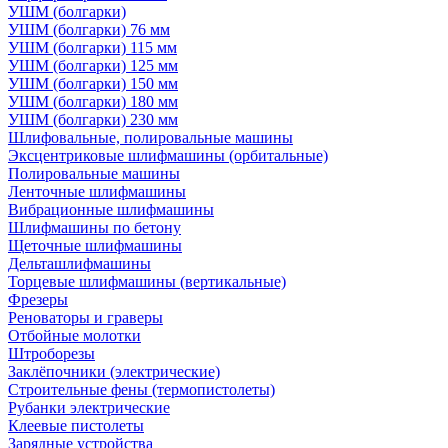
УШМ (болгарки)
УШМ (болгарки) 76 мм
УШМ (болгарки) 115 мм
УШМ (болгарки) 125 мм
УШМ (болгарки) 150 мм
УШМ (болгарки) 180 мм
УШМ (болгарки) 230 мм
Шлифовальные, полировальные машины
Эксцентриковые шлифмашины (орбитальные)
Полировальные машины
Ленточные шлифмашины
Вибрационные шлифмашины
Шлифмашины по бетону
Щеточные шлифмашины
Дельташлифмашины
Торцевые шлифмашины (вертикальные)
Фрезеры
Реноваторы и граверы
Отбойные молотки
Штроборезы
Заклёпочники (электрические)
Строительные фены (термопистолеты)
Рубанки электрические
Клеевые пистолеты
Зарядные устройства