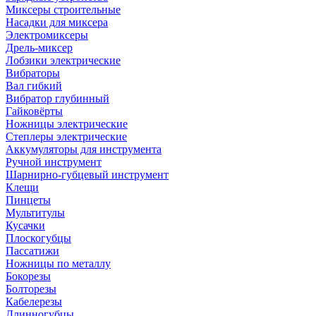
Миксеры строительные
Насадки для миксера
Электромиксеры
Дрель-миксер
Лобзики электрические
Вибраторы
Вал гибкий
Вибратор глубинный
Гайковёрты
Ножницы электрические
Степлеры электрические
Аккумуляторы для инструмента
Ручной инструмент
Шарнирно-губцевый инструмент
Клещи
Пинцеты
Мультитулы
Кусачки
Плоскогубцы
Пассатижи
Ножницы по металлу
Бокорезы
Болторезы
Кабелерезы
Длинногубцы