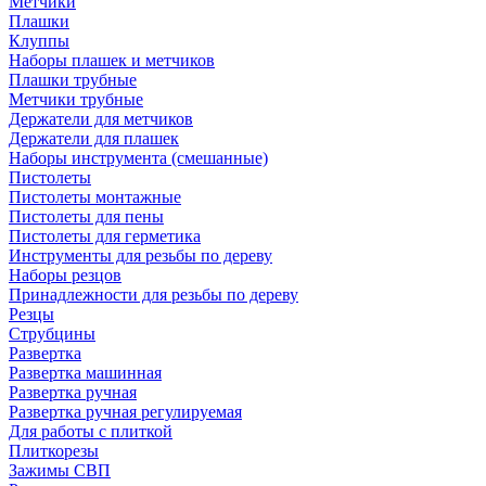
Метчики
Плашки
Клуппы
Наборы плашек и метчиков
Плашки трубные
Метчики трубные
Держатели для метчиков
Держатели для плашек
Наборы инструмента (смешанные)
Пистолеты
Пистолеты монтажные
Пистолеты для пены
Пистолеты для герметика
Инструменты для резьбы по дереву
Наборы резцов
Принадлежности для резьбы по дереву
Резцы
Струбцины
Развертка
Развертка машинная
Развертка ручная
Развертка ручная регулируемая
Для работы с плиткой
Плиткорезы
Зажимы СВП