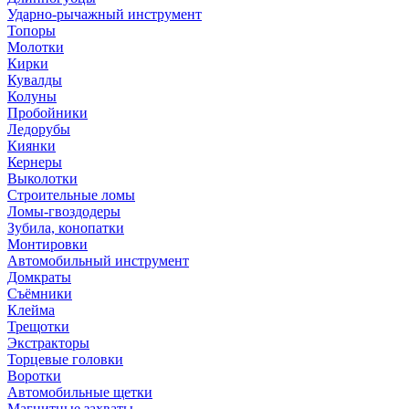
Ударно-рычажный инструмент
Топоры
Молотки
Кирки
Кувалды
Колуны
Пробойники
Ледорубы
Киянки
Кернеры
Выколотки
Строительные ломы
Ломы-гвоздодеры
Зубила, конопатки
Монтировки
Автомобильный инструмент
Домкраты
Съёмники
Клейма
Трещотки
Экстракторы
Торцевые головки
Воротки
Автомобильные щетки
Магнитные захваты