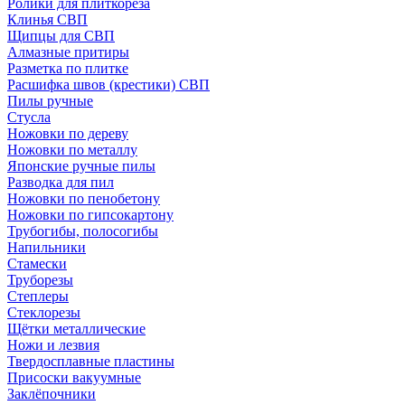
Ролики для плиткореза
Клинья СВП
Щипцы для СВП
Алмазные притиры
Разметка по плитке
Расшифка швов (крестики) СВП
Пилы ручные
Стусла
Ножовки по дереву
Ножовки по металлу
Японские ручные пилы
Разводка для пил
Ножовки по пенобетону
Ножовки по гипсокартону
Трубогибы, полосогибы
Напильники
Стамески
Труборезы
Степлеры
Стеклорезы
Щётки металлические
Ножи и лезвия
Твердосплавные пластины
Присоски вакуумные
Заклёпочники