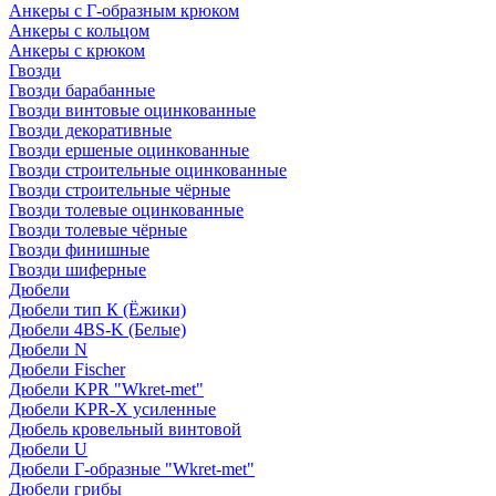
Анкеры с Г-образным крюком
Анкеры с кольцом
Анкеры с крюком
Гвозди
Гвозди барабанные
Гвозди винтовые оцинкованные
Гвозди декоративные
Гвозди ершеные оцинкованные
Гвозди строительные оцинкованные
Гвозди строительные чёрные
Гвозди толевые оцинкованные
Гвозди толевые чёрные
Гвозди финишные
Гвозди шиферные
Дюбели
Дюбели тип К (Ёжики)
Дюбели 4BS-K (Белые)
Дюбели N
Дюбели Fischer
Дюбели KPR "Wkret-met"
Дюбели KPR-Х усиленные
Дюбель кровельный винтовой
Дюбели U
Дюбели Г-образные "Wkret-met"
Дюбели грибы