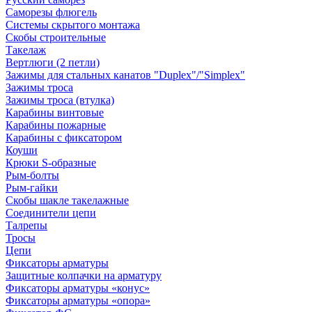
Саморезы флюгель
Системы скрытого монтажа
Скобы строительные
Такелаж
Вертлюги (2 петли)
Зажимы для стальных канатов "Duplex"/"Simplex"
Зажимы троса
Зажимы троса (втулка)
Карабины винтовые
Карабины пожарные
Карабины с фиксатором
Коуши
Крюки S-образные
Рым-болты
Рым-гайки
Скобы шакле такелажные
Соединители цепи
Талрепы
Тросы
Цепи
Фиксаторы арматуры
Защитные колпачки на арматуру
Фиксаторы арматуры «конус»
Фиксаторы арматуры «опора»