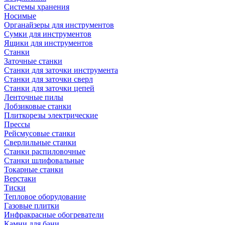
Системы хранения
Носимые
Органайзеры для инструментов
Сумки для инструментов
Ящики для инструментов
Станки
Заточные станки
Станки для заточки инструмента
Станки для заточки сверл
Станки для заточки цепей
Ленточные пилы
Лобзиковые станки
Плиткорезы электрические
Прессы
Рейсмусовые станки
Сверлильные станки
Станки распиловочные
Станки шлифовальные
Токарные станки
Верстаки
Тиски
Тепловое оборудование
Газовые плитки
Инфракрасные обогреватели
Камни для бани