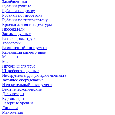
Заклёпочники
Рубанки ручные
Рубанки по дереву
Рубанки по газобетону
Рубанки по гипсокартону
Крючки для вязки арматуры
Просекатели
Зажимы ручные
Развальцовка труб
Тросорезы
Разметочный инструмент
Карандаши разметочные
Маркеры
Мел
Пружины для труб
Штроборезы ручные
Инструменты для укладки ламината
Заточное оборудование
Измерительный инструмент
Вехи телескопические
Дальномеры
Курвиметры
Лазерные уровни
Линейки
Манометры