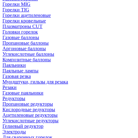
Горелки MIG
Горелки TIG
Горелки ацетиленовые
Горелки кровельные
Плазматроны CUT
Головки горелок
Газовые баллоны
Пропановые баллоны
Аргоновые баллоны
Углекислотные баллоны
Композитные баллоны
Паяльники
Паяльные лампы
Газовая резка
Мундштуки, гильзы для резака
Резаки
Газовые паяльники
Редукторы
Пропановые редукторы
Кислородные редукторы
Ацетиленовые редукторы
Углекислотные редукторы
Гелиевый редуктор
Электроды
Для сварочных горелок