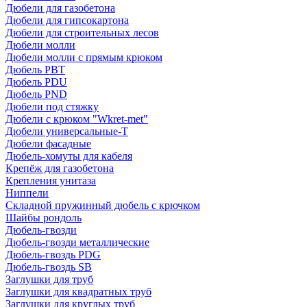
Дюбели для газобетона
Дюбели для гипсокартона
Дюбели для строительных лесов
Дюбели молли
Дюбели молли с прямым крюком
Дюбель PBT
Дюбель PDU
Дюбель PND
Дюбели под стяжку
Дюбели с крюком "Wkret-met"
Дюбели универсальные-Т
Дюбели фасадные
Дюбель-хомуты для кабеля
Крепёж для газобетона
Крепления унитаза
Ниппели
Складной пружинный дюбель с крючком
Шайбы рондоль
Дюбель-гвозди
Дюбель-гвозди металлические
Дюбель-гвоздь PDG
Дюбель-гвоздь SB
Заглушки для труб
Заглушки для квадратных труб
Заглушки для круглых труб