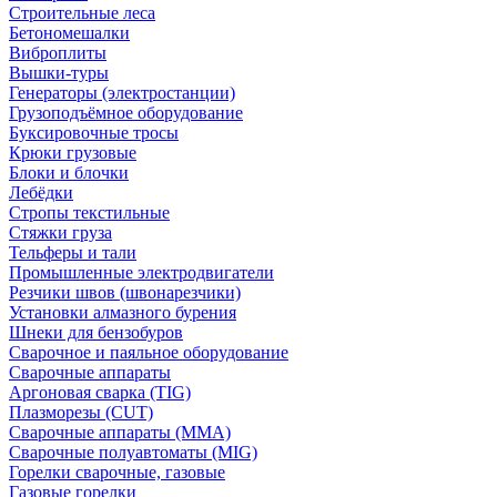
Строительные леса
Бетономешалки
Виброплиты
Вышки-туры
Генераторы (электростанции)
Грузоподъёмное оборудование
Буксировочные тросы
Крюки грузовые
Блоки и блочки
Лебёдки
Стропы текстильные
Стяжки груза
Тельферы и тали
Промышленные электродвигатели
Резчики швов (швонарезчики)
Установки алмазного бурения
Шнеки для бензобуров
Сварочное и паяльное оборудование
Сварочные аппараты
Аргоновая сварка (TIG)
Плазморезы (CUT)
Сварочные аппараты (MMA)
Сварочные полуавтоматы (MIG)
Горелки сварочные, газовые
Газовые горелки