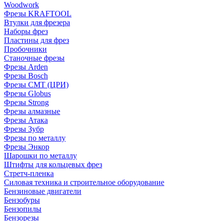
Woodwork
Фрезы KRAFTOOL
Втулки для фрезера
Наборы фрез
Пластины для фрез
Пробочники
Станочные фрезы
Фрезы Arden
Фрезы Bosch
Фрезы CMT (ЦРИ)
Фрезы Globus
Фрезы Strong
Фрезы алмазные
Фрезы Атака
Фрезы Зубр
Фрезы по металлу
Фрезы Энкор
Шарошки по металлу
Штифты для кольцевых фрез
Стретч-пленка
Силовая техника и строительное оборудование
Бензиновые двигатели
Бензобуры
Бензопилы
Бензорезы