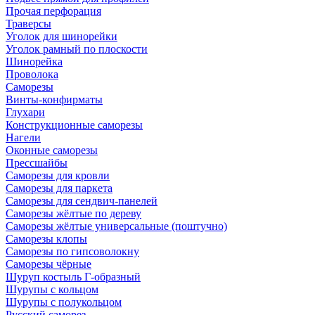
Прочая перфорация
Траверсы
Уголок для шинорейки
Уголок рамный по плоскости
Шинорейка
Проволока
Саморезы
Винты-конфирматы
Глухари
Конструкционные саморезы
Нагели
Оконные саморезы
Прессшайбы
Саморезы для кровли
Саморезы для паркета
Саморезы для сендвич-панелей
Саморезы жёлтые по дереву
Саморезы жёлтые универсальные (поштучно)
Саморезы клопы
Саморезы по гипсоволокну
Саморезы чёрные
Шуруп костыль Г-образный
Шурупы с кольцом
Шурупы с полукольцом
Русский саморез