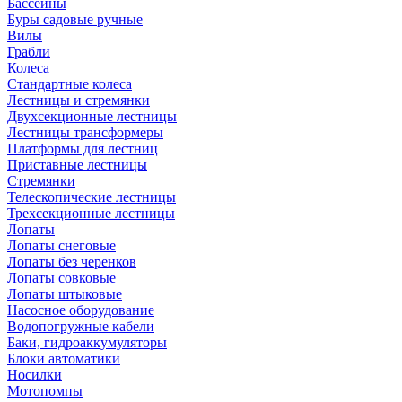
Бассейны
Буры садовые ручные
Вилы
Грабли
Колеса
Стандартные колеса
Лестницы и стремянки
Двухсекционные лестницы
Лестницы трансформеры
Платформы для лестниц
Приставные лестницы
Стремянки
Телескопические лестницы
Трехсекционные лестницы
Лопаты
Лопаты снеговые
Лопаты без черенков
Лопаты совковые
Лопаты штыковые
Насосное оборудование
Водопогружные кабели
Баки, гидроаккумуляторы
Блоки автоматики
Носилки
Мотопомпы