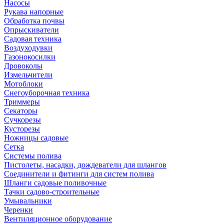
Насосы
Рукава напорные
Обработка почвы
Опрыскиватели
Садовая техника
Воздуходувки
Газонокосилки
Дровоколы
Измельчители
Мотоблоки
Снегоуборочная техника
Триммеры
Секаторы
Сучкорезы
Кусторезы
Ножницы садовые
Сетка
Системы полива
Пистолеты, насадки, дождеватели для шлангов
Соединители и фитинги для систем полива
Шланги садовые поливочные
Тачки садово-строительные
Умывальники
Черенки
Вентиляционное оборудование