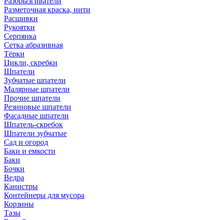
Разбрызгиватели
Разметочная краска, нити
Расшивки
Рукоятки
Серпянка
Сетка абразивная
Тёрки
Цикли, скребки
Шпатели
Зубчатые шпатели
Малярные шпатели
Прочие шпатели
Резиновые шпатели
Фасадные шпатели
Шпатель-скребок
Шпатели зубчатые
Сад и огород
Баки и емкости
Баки
Бочки
Ведра
Канистры
Контейнеры для мусора
Корзины
Тазы