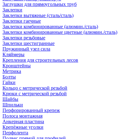
Заглушки для прямоугольных труб
Заклепки
Заклепки вытяжные (сталь/сталь)
Заклепки гаечные
Заклепки комбинированные (алюмин./сталь)
Заклепки комбинированные цветные (алюмин./сталь)
Заклепки резьбовые
Заклепки шестигранные
Пружинный узел сила
Кляймеры
Крепления для строительных лесов
Кронштейны
Метрика
Болты
Гайки
Кольцо с метрической резьбой
Крюки с метрической резьбой
Шайбы
Шпильки
Перфорированный крепеж
Полоса монтажная
Анкерная пластина
Крепёжные уголки
Перфолента
Подвес прямой для профилей