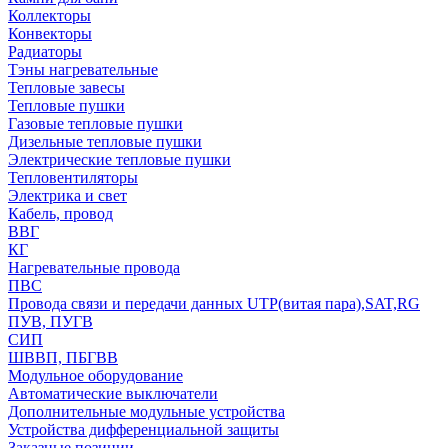
Коллекторы
Конвекторы
Радиаторы
Тэны нагревательные
Тепловые завесы
Тепловые пушки
Газовые тепловые пушки
Дизельные тепловые пушки
Электрические тепловые пушки
Тепловентиляторы
Электрика и свет
Кабель, провод
ВВГ
КГ
Нагревательные провода
ПВС
Провода связи и передачи данных UTP(витая пара),SAT,RG
ПУВ, ПУГВ
СИП
ШВВП, ПБГВВ
Модульное оборудование
Автоматические выключатели
Дополнительные модульные устройства
Устройства дифференциальной защиты
Заказные позиции