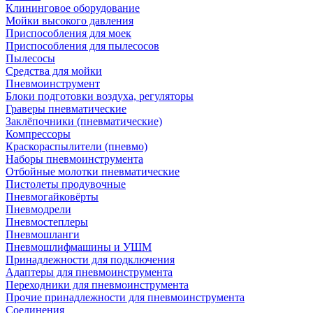
Клининговое оборудование
Мойки высокого давления
Приспособления для моек
Приспособления для пылесосов
Пылесосы
Средства для мойки
Пневмоинструмент
Блоки подготовки воздуха, регуляторы
Граверы пневматические
Заклёпочники (пневматические)
Компрессоры
Краскораспылители (пневмо)
Наборы пневмоинструмента
Отбойные молотки пневматические
Пистолеты продувочные
Пневмогайковёрты
Пневмодрели
Пневмостеплеры
Пневмошланги
Пневмошлифмашины и УШМ
Принадлежности для подключения
Адаптеры для пневмоинструмента
Переходники для пневмоинструмента
Прочие принадлежности для пневмоинструмента
Соединения