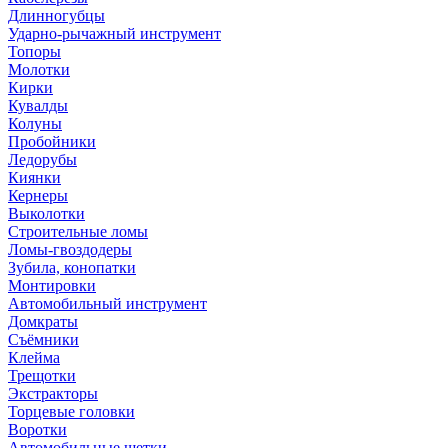
Длинногубцы
Ударно-рычажный инструмент
Топоры
Молотки
Кирки
Кувалды
Колуны
Пробойники
Ледорубы
Киянки
Кернеры
Выколотки
Строительные ломы
Ломы-гвоздодеры
Зубила, конопатки
Монтировки
Автомобильный инструмент
Домкраты
Съёмники
Клейма
Трещотки
Экстракторы
Торцевые головки
Воротки
Автомобильные щетки