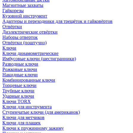
Магнитные захваты
Гайкорезы
Кузовной инструмент
Адаптеры и переходники для трещёток и гайковёртов
Отвёртки
Диэлектрические отвёртки
Наборы отверток
Отвёртки (поштучно)
Ключи
Ключи динамометрические
Имбусовые ключи (шестигранники)
Разводные ключи
Рожковые ключи
Накидные ключи
Комбинированные ключи
Торцевые ключи
Трубные ключи
Ударные ключи
Ключи TORX
Ключи для инструмента
Ступенчатые ключи (для американок)
Ключи для метчиков
Ключи для плашек
Ключи к пружинному зажиму