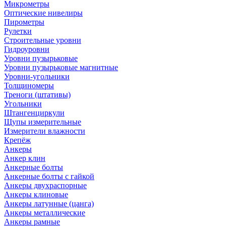
Микрометры
Оптические нивелиры
Пирометры
Рулетки
Строительные уровни
Гидроуровни
Уровни пузырьковые
Уровни пузырьковые магнитные
Уровни-угольники
Толщиномеры
Треноги (штативы)
Угольники
Штангенциркули
Щупы измерительные
Измерители влажности
Крепёж
Анкеры
Анкер клин
Анкерные болты
Анкерные болты с гайкой
Анкеры двухраспорные
Анкеры клиновые
Анкеры латунные (цанга)
Анкеры металлические
Анкеры рамные