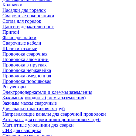
Колпачки
Насадки для горелок
Сварочные наконечники
Сопла для горелок
Цанги и держатели цанг
Припой
Флюс для пайки
Сварочные кабели
Шланги газовые
Проволока сварочная
Проволока алюминий
Проволока в прутках
Проволока нержавейка
Проволока омедненная
Проволока порошковая
Регуляторы
Электрододержатели и клеммы заземления
Зажимы-крокодилы (клемы заземления)
Зажимы массы сварочные
Для сварки пластиковых труб
Направляющие каналы для сварочной проволоки
Аппараты для сварки полипропиленовых труб
Магнитные угольники для сварки
СИЗ для сварщика
Сварочные маски, очки