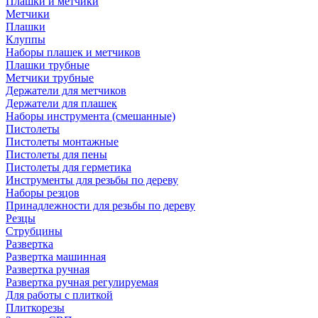
Плашки и метчики
Метчики
Плашки
Клуппы
Наборы плашек и метчиков
Плашки трубные
Метчики трубные
Держатели для метчиков
Держатели для плашек
Наборы инструмента (смешанные)
Пистолеты
Пистолеты монтажные
Пистолеты для пены
Пистолеты для герметика
Инструменты для резьбы по дереву
Наборы резцов
Принадлежности для резьбы по дереву
Резцы
Струбцины
Развертка
Развертка машинная
Развертка ручная
Развертка ручная регулируемая
Для работы с плиткой
Плиткорезы