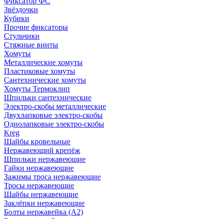
Фиксатор ФС
Звёздочки
Кубики
Прочие фиксаторы
Стульчики
Стяжные винты
Хомуты
Металлические хомуты
Пластиковые хомуты
Сантехнические хомуты
Хомуты Термоклип
Шпильки сантехнические
Электро-скобы металлические
Двухлапковые электро-скобы
Однолапковые электро-скобы
Kreg
Шайбы кровельные
Нержавеющий крепёж
Шпильки нержавеющие
Гайки нержавеющие
Зажимы троса нержавеющие
Тросы нержавеющие
Шайбы нержавеющие
Заклёпки нержавеющие
Болты нержавейка (А2)