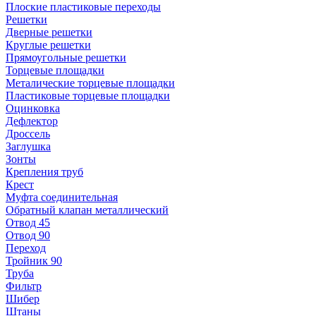
Плоские пластиковые переходы
Решетки
Дверные решетки
Круглые решетки
Прямоугольные решетки
Торцевые площадки
Металические торцевые площадки
Пластиковые торцевые площадки
Оцинковка
Дефлектор
Дроссель
Заглушка
Зонты
Крепления труб
Крест
Муфта соединительная
Обратный клапан металлический
Отвод 45
Отвод 90
Переход
Тройник 90
Труба
Фильтр
Шибер
Штаны