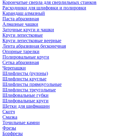
Корончатые сверла для сверлильных станков
Расходники для шлифовки и полировки
Карандаш алмазный
Паста абразивная
Алмазные чашки
Заточные круги и чашки
Круги лепестковые
Круги лепестковые веерные
Лента абразивная бесконечная
Опорные тарелки
Полировальные круги
Сетка абразивная
Черепашки
Шлифлисты (рулоны)
Шлифлисты круглые
Шлифлисты прямоугольные
Шлифлисты треугольные
Шлифовальные губки
Шлифовальные круги
Щетки для шифмашин
Скотч
Смазка
Точильные камни
Фрезы
Борфрезы