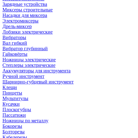
Зарядные устройства
Миксеры строительные
Насадки для миксера
Электромиксеры
Дрель-миксер
Лобзики электрические
Вибраторы
Вал гибкий
Вибратор глубинный
Гайковёрты
Ножницы электрические
Степлеры электрические
Аккумуляторы для инструмента
Ручной инструмент
Шарнирно-губцевый инструмент
Клещи
Пинцеты
Мультитулы
Кусачки
Плоскогубцы
Пассатижи
Ножницы по металлу
Бокорезы
Болторезы
Кабелерезы