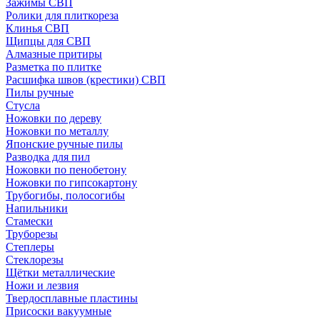
Зажимы СВП
Ролики для плиткореза
Клинья СВП
Щипцы для СВП
Алмазные притиры
Разметка по плитке
Расшифка швов (крестики) СВП
Пилы ручные
Стусла
Ножовки по дереву
Ножовки по металлу
Японские ручные пилы
Разводка для пил
Ножовки по пенобетону
Ножовки по гипсокартону
Трубогибы, полосогибы
Напильники
Стамески
Труборезы
Степлеры
Стеклорезы
Щётки металлические
Ножи и лезвия
Твердосплавные пластины
Присоски вакуумные