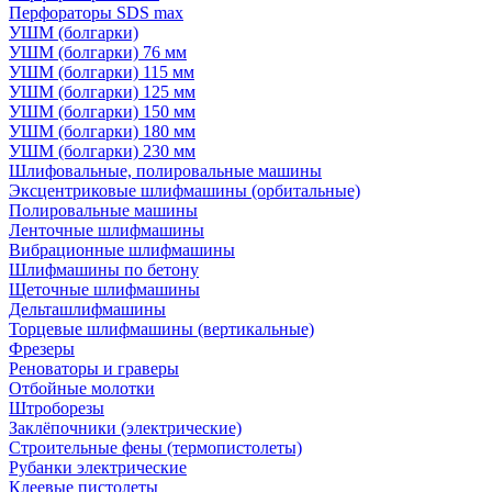
Перфораторы SDS max
УШМ (болгарки)
УШМ (болгарки) 76 мм
УШМ (болгарки) 115 мм
УШМ (болгарки) 125 мм
УШМ (болгарки) 150 мм
УШМ (болгарки) 180 мм
УШМ (болгарки) 230 мм
Шлифовальные, полировальные машины
Эксцентриковые шлифмашины (орбитальные)
Полировальные машины
Ленточные шлифмашины
Вибрационные шлифмашины
Шлифмашины по бетону
Щеточные шлифмашины
Дельташлифмашины
Торцевые шлифмашины (вертикальные)
Фрезеры
Реноваторы и граверы
Отбойные молотки
Штроборезы
Заклёпочники (электрические)
Строительные фены (термопистолеты)
Рубанки электрические
Клеевые пистолеты