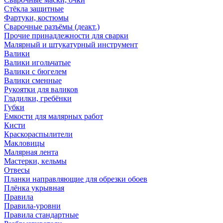
Стёкла защитные
Фартуки, костюмы
Сварочные разъёмы (деакт.)
Прочие принадлежности для сварки
Малярный и штукатурный инструмент
Валики
Валики игольчатые
Валики с бюгелем
Валики сменные
Рукоятки для валиков
Гладилки, гребёнки
Губки
Емкости для малярных работ
Кисти
Краскораспылители
Макловицы
Малярная лента
Мастерки, кельмы
Отвесы
Планки направляющие для обрезки обоев
Плёнка укрывная
Правила
Правила-уровни
Правила стандартные