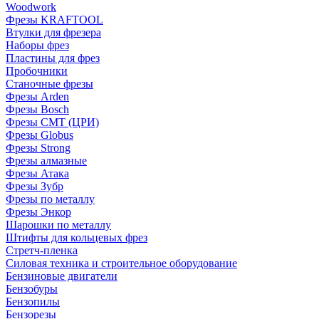
Woodwork
Фрезы KRAFTOOL
Втулки для фрезера
Наборы фрез
Пластины для фрез
Пробочники
Станочные фрезы
Фрезы Arden
Фрезы Bosch
Фрезы CMT (ЦРИ)
Фрезы Globus
Фрезы Strong
Фрезы алмазные
Фрезы Атака
Фрезы Зубр
Фрезы по металлу
Фрезы Энкор
Шарошки по металлу
Штифты для кольцевых фрез
Стретч-пленка
Силовая техника и строительное оборудование
Бензиновые двигатели
Бензобуры
Бензопилы
Бензорезы