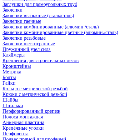
Заглушки для прямоугольных труб
Заклепки
Заклепки вытяжные (сталь/сталь)
Заклепки гаечные
Заклепки комбинированные (алюмин./сталь)
Заклепки комбинированные цветные (алюмин./сталь)
Заклепки резьбовые
Заклепки шестигранные
Пружинный узел сила
Кляймеры
Крепления для строительных лесов
Кронштейны
Метрика
Болты
Гайки
Кольцо с метрической резьбой
Крюки с метрической резьбой
Шайбы
Шпильки
Перфорированный крепеж
Полоса монтажная
Анкерная пластина
Крепёжные уголки
Перфолента
Подвес прямой для профилей