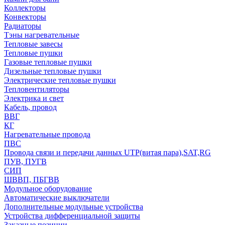
Коллекторы
Конвекторы
Радиаторы
Тэны нагревательные
Тепловые завесы
Тепловые пушки
Газовые тепловые пушки
Дизельные тепловые пушки
Электрические тепловые пушки
Тепловентиляторы
Электрика и свет
Кабель, провод
ВВГ
КГ
Нагревательные провода
ПВС
Провода связи и передачи данных UTP(витая пара),SAT,RG
ПУВ, ПУГВ
СИП
ШВВП, ПБГВВ
Модульное оборудование
Автоматические выключатели
Дополнительные модульные устройства
Устройства дифференциальной защиты
Заказные позиции