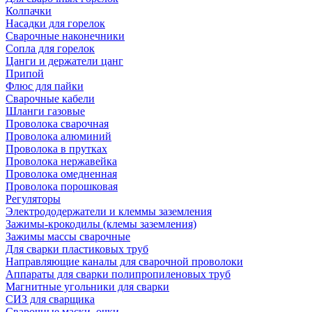
Колпачки
Насадки для горелок
Сварочные наконечники
Сопла для горелок
Цанги и держатели цанг
Припой
Флюс для пайки
Сварочные кабели
Шланги газовые
Проволока сварочная
Проволока алюминий
Проволока в прутках
Проволока нержавейка
Проволока омедненная
Проволока порошковая
Регуляторы
Электрододержатели и клеммы заземления
Зажимы-крокодилы (клемы заземления)
Зажимы массы сварочные
Для сварки пластиковых труб
Направляющие каналы для сварочной проволоки
Аппараты для сварки полипропиленовых труб
Магнитные угольники для сварки
СИЗ для сварщика
Сварочные маски, очки