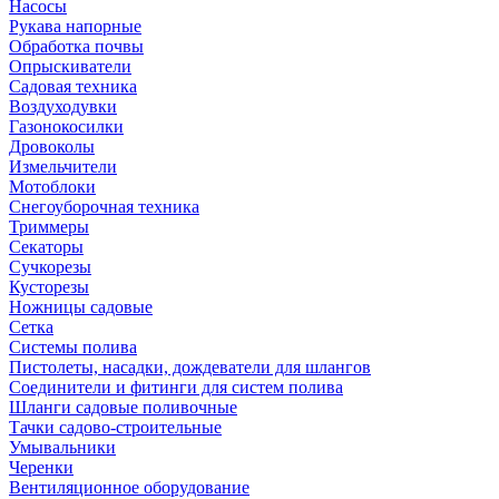
Насосы
Рукава напорные
Обработка почвы
Опрыскиватели
Садовая техника
Воздуходувки
Газонокосилки
Дровоколы
Измельчители
Мотоблоки
Снегоуборочная техника
Триммеры
Секаторы
Сучкорезы
Кусторезы
Ножницы садовые
Сетка
Системы полива
Пистолеты, насадки, дождеватели для шлангов
Соединители и фитинги для систем полива
Шланги садовые поливочные
Тачки садово-строительные
Умывальники
Черенки
Вентиляционное оборудование