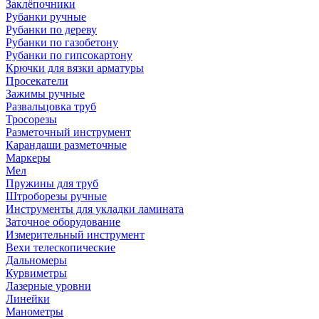
Заклёпочники
Рубанки ручные
Рубанки по дереву
Рубанки по газобетону
Рубанки по гипсокартону
Крючки для вязки арматуры
Просекатели
Зажимы ручные
Развальцовка труб
Тросорезы
Разметочный инструмент
Карандаши разметочные
Маркеры
Мел
Пружины для труб
Штроборезы ручные
Инструменты для укладки ламината
Заточное оборудование
Измерительный инструмент
Вехи телескопические
Дальномеры
Курвиметры
Лазерные уровни
Линейки
Манометры