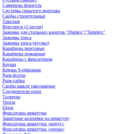
Саморезы флюгель
Системы скрытого монтажа
Скобы строительные
Такелаж
Вертлюги (2 петли)
Зажимы для стальных канатов "Duplex"/"Simplex"
Зажимы троса
Зажимы троса (втулка)
Карабины винтовые
Карабины пожарные
Карабины с фиксатором
Коуши
Крюки S-образные
Рым-болты
Рым-гайки
Скобы шакле такелажные
Соединители цепи
Талрепы
Тросы
Цепи
Фиксаторы арматуры
Защитные колпачки на арматуру
Фиксаторы арматуры «конус»
Фиксаторы арматуры «опора»