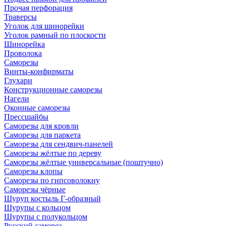
Прочая перфорация
Траверсы
Уголок для шинорейки
Уголок рамный по плоскости
Шинорейка
Проволока
Саморезы
Винты-конфирматы
Глухари
Конструкционные саморезы
Нагели
Оконные саморезы
Прессшайбы
Саморезы для кровли
Саморезы для паркета
Саморезы для сендвич-панелей
Саморезы жёлтые по дереву
Саморезы жёлтые универсальные (поштучно)
Саморезы клопы
Саморезы по гипсоволокну
Саморезы чёрные
Шуруп костыль Г-образный
Шурупы с кольцом
Шурупы с полукольцом
Русский саморез