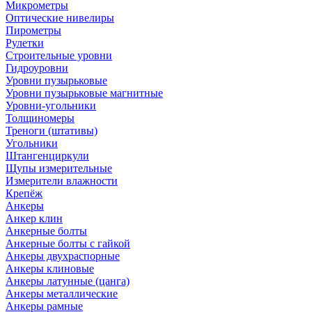
Микрометры
Оптические нивелиры
Пирометры
Рулетки
Строительные уровни
Гидроуровни
Уровни пузырьковые
Уровни пузырьковые магнитные
Уровни-угольники
Толщиномеры
Треноги (штативы)
Угольники
Штангенциркули
Щупы измерительные
Измерители влажности
Крепёж
Анкеры
Анкер клин
Анкерные болты
Анкерные болты с гайкой
Анкеры двухраспорные
Анкеры клиновые
Анкеры латунные (цанга)
Анкеры металлические
Анкеры рамные