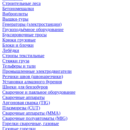
Строительные леса
Бетономешалки
Виброплиты
Вышки-туры
Генераторы (электростанции)
Грузоподъёмное оборудование
Буксировочные тросы
Крюки грузовые
Блоки и блочки
Лебёдки
Стропы текстильные
Стяжки груза
Тельферы и тали
Промышленные электродвигатели
Резчики швов (швонарезчики)
Установки алмазного бурения
Шнеки для бензобуров
Сварочное и паяльное оборудование
Сварочные аппараты
Аргоновая сварка (TIG)
Плазморезы (CUT)
Сварочные аппараты (MMA)
Сварочные полуавтоматы (MIG)
Горелки сварочные, газовые
Газовые горелки