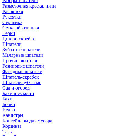
Разбрызгиватели
Разметочная краска, нити
Расшивки
Рукоятки
Серпянка
Сетка абразивная
Тёрки
Цикли, скребки
Шпатели
Зубчатые шпатели
Малярные шпатели
Прочие шпатели
Резиновые шпатели
Фасадные шпатели
Шпатель-скребок
Шпатели зубчатые
Сад и огород
Баки и емкости
Баки
Бочки
Ведра
Канистры
Контейнеры для мусора
Корзины
Тазы