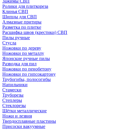
Зажимы СВП
Ролики для плиткореза
Клинья СВП
Щипцы для СВП
Алмазные притиры
Разметка по плитке
Расшифка швов (крестики) СВП
Пилы ручные
Стусла
Ножовки по дереву
Ножовки по металлу
Японские ручные пилы
Разводка для пил
Ножовки по пенобетону
Ножовки по гипсокартону
Трубогибы, полосогибы
Напильники
Стамески
Труборезы
Степлеры
Стеклорезы
Щётки металлические
Ножи и лезвия
Твердосплавные пластины
Присоски вакуумные