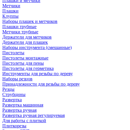
Плашки и метчики
Метчики
Плашки
Клуппы
Наборы плашек и метчиков
Плашки трубные
Метчики трубные
Держатели для метчиков
Держатели для плашек
Наборы инструмента (смешанные)
Пистолеты
Пистолеты монтажные
Пистолеты для пены
Пистолеты для герметика
Инструменты для резьбы по дереву
Наборы резцов
Принадлежности для резьбы по дереву
Резцы
Струбцины
Развертка
Развертка машинная
Развертка ручная
Развертка ручная регулируемая
Для работы с плиткой
Плиткорезы