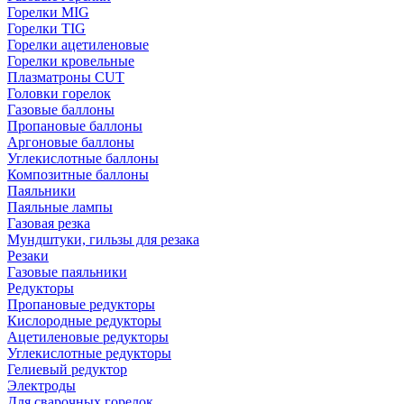
Горелки MIG
Горелки TIG
Горелки ацетиленовые
Горелки кровельные
Плазматроны CUT
Головки горелок
Газовые баллоны
Пропановые баллоны
Аргоновые баллоны
Углекислотные баллоны
Композитные баллоны
Паяльники
Паяльные лампы
Газовая резка
Мундштуки, гильзы для резака
Резаки
Газовые паяльники
Редукторы
Пропановые редукторы
Кислородные редукторы
Ацетиленовые редукторы
Углекислотные редукторы
Гелиевый редуктор
Электроды
Для сварочных горелок