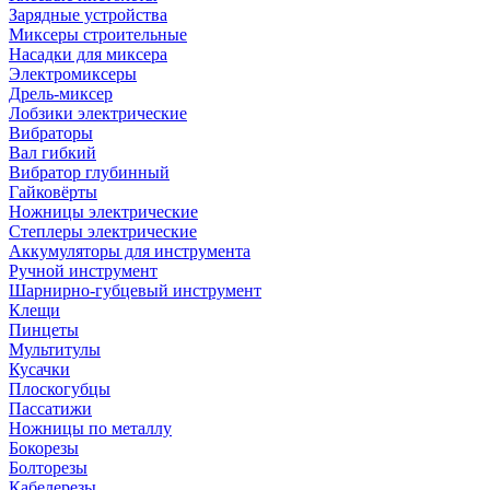
Зарядные устройства
Миксеры строительные
Насадки для миксера
Электромиксеры
Дрель-миксер
Лобзики электрические
Вибраторы
Вал гибкий
Вибратор глубинный
Гайковёрты
Ножницы электрические
Степлеры электрические
Аккумуляторы для инструмента
Ручной инструмент
Шарнирно-губцевый инструмент
Клещи
Пинцеты
Мультитулы
Кусачки
Плоскогубцы
Пассатижи
Ножницы по металлу
Бокорезы
Болторезы
Кабелерезы