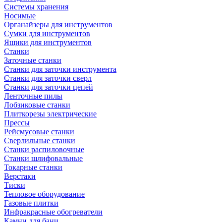
Системы хранения
Носимые
Органайзеры для инструментов
Сумки для инструментов
Ящики для инструментов
Станки
Заточные станки
Станки для заточки инструмента
Станки для заточки сверл
Станки для заточки цепей
Ленточные пилы
Лобзиковые станки
Плиткорезы электрические
Прессы
Рейсмусовые станки
Сверлильные станки
Станки распиловочные
Станки шлифовальные
Токарные станки
Верстаки
Тиски
Тепловое оборудование
Газовые плитки
Инфракрасные обогреватели
Камни для бани