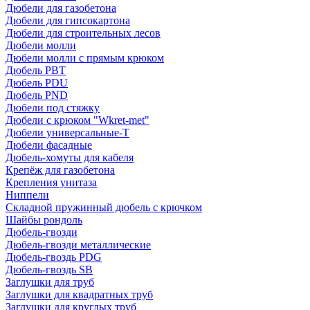
Дюбели для газобетона
Дюбели для гипсокартона
Дюбели для строительных лесов
Дюбели молли
Дюбели молли с прямым крюком
Дюбель PBT
Дюбель PDU
Дюбель PND
Дюбели под стяжку
Дюбели с крюком "Wkret-met"
Дюбели универсальные-Т
Дюбели фасадные
Дюбель-хомуты для кабеля
Крепёж для газобетона
Крепления унитаза
Ниппели
Складной пружинный дюбель с крючком
Шайбы рондоль
Дюбель-гвозди
Дюбель-гвозди металлические
Дюбель-гвоздь PDG
Дюбель-гвоздь SB
Заглушки для труб
Заглушки для квадратных труб
Заглушки для круглых труб