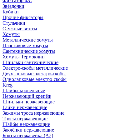
Фиксатор ФС
Звёздочки
Кубики
Прочие фиксаторы
Стульчики
Стяжные винты
Хомуты
Металлические хомуты
Пластиковые хомуты
Сантехнические хомуты
Хомуты Термоклип
Шпильки сантехнические
Электро-скобы металлические
Двухлапковые электро-скобы
Однолапковые электро-скобы
Kreg
Шайбы кровельные
Нержавеющий крепёж
Шпильки нержавеющие
Гайки нержавеющие
Зажимы троса нержавеющие
Тросы нержавеющие
Шайбы нержавеющие
Заклёпки нержавеющие
Болты нержавейка (А2)