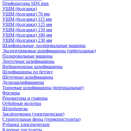
Перфораторы SDS max
УШМ (болгарки)
УШМ (болгарки) 76 мм
УШМ (болгарки) 115 мм
УШМ (болгарки) 125 мм
УШМ (болгарки) 150 мм
УШМ (болгарки) 180 мм
УШМ (болгарки) 230 мм
Шлифовальные, полировальные машины
Эксцентриковые шлифмашины (орбитальные)
Полировальные машины
Ленточные шлифмашины
Вибрационные шлифмашины
Шлифмашины по бетону
Щеточные шлифмашины
Дельташлифмашины
Торцевые шлифмашины (вертикальные)
Фрезеры
Реноваторы и граверы
Отбойные молотки
Штроборезы
Заклёпочники (электрические)
Строительные фены (термопистолеты)
Рубанки электрические
Клеевые пистолеты