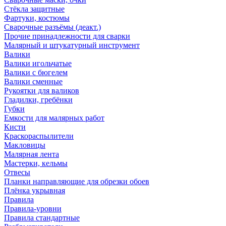
Стёкла защитные
Фартуки, костюмы
Сварочные разъёмы (деакт.)
Прочие принадлежности для сварки
Малярный и штукатурный инструмент
Валики
Валики игольчатые
Валики с бюгелем
Валики сменные
Рукоятки для валиков
Гладилки, гребёнки
Губки
Емкости для малярных работ
Кисти
Краскораспылители
Макловицы
Малярная лента
Мастерки, кельмы
Отвесы
Планки направляющие для обрезки обоев
Плёнка укрывная
Правила
Правила-уровни
Правила стандартные