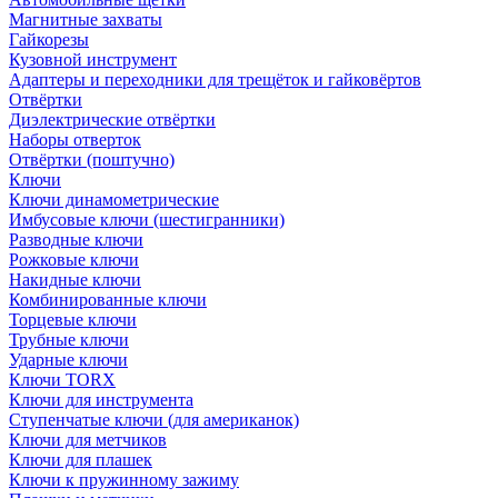
Магнитные захваты
Гайкорезы
Кузовной инструмент
Адаптеры и переходники для трещёток и гайковёртов
Отвёртки
Диэлектрические отвёртки
Наборы отверток
Отвёртки (поштучно)
Ключи
Ключи динамометрические
Имбусовые ключи (шестигранники)
Разводные ключи
Рожковые ключи
Накидные ключи
Комбинированные ключи
Торцевые ключи
Трубные ключи
Ударные ключи
Ключи TORX
Ключи для инструмента
Ступенчатые ключи (для американок)
Ключи для метчиков
Ключи для плашек
Ключи к пружинному зажиму