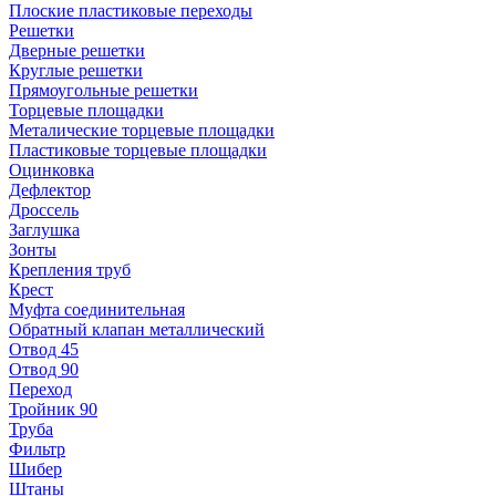
Плоские пластиковые переходы
Решетки
Дверные решетки
Круглые решетки
Прямоугольные решетки
Торцевые площадки
Металические торцевые площадки
Пластиковые торцевые площадки
Оцинковка
Дефлектор
Дроссель
Заглушка
Зонты
Крепления труб
Крест
Муфта соединительная
Обратный клапан металлический
Отвод 45
Отвод 90
Переход
Тройник 90
Труба
Фильтр
Шибер
Штаны