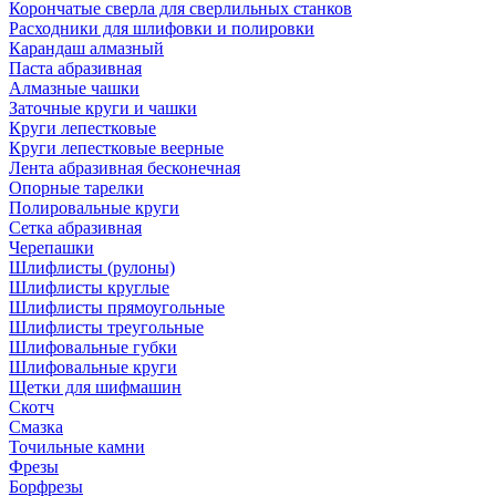
Корончатые сверла для сверлильных станков
Расходники для шлифовки и полировки
Карандаш алмазный
Паста абразивная
Алмазные чашки
Заточные круги и чашки
Круги лепестковые
Круги лепестковые веерные
Лента абразивная бесконечная
Опорные тарелки
Полировальные круги
Сетка абразивная
Черепашки
Шлифлисты (рулоны)
Шлифлисты круглые
Шлифлисты прямоугольные
Шлифлисты треугольные
Шлифовальные губки
Шлифовальные круги
Щетки для шифмашин
Скотч
Смазка
Точильные камни
Фрезы
Борфрезы