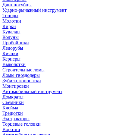
Длинногубцы
Ударно-рычажный инструмент
Топоры
Молотки
Кирки
Кувалды
Колуны
Пробойники
Ледорубы
Киянки
Кернеры
Выколотки
Строительные ломы
Ломы-гвоздодеры
Зубила, конопатки
Монтировки
Автомобильный инструмент
Домкраты
Съёмники
Клейма
Трещотки
Экстракторы
Торцевые головки
Воротки
Автомобильные щетки