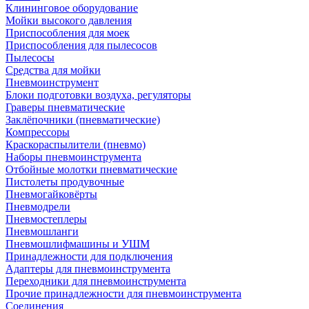
Клининговое оборудование
Мойки высокого давления
Приспособления для моек
Приспособления для пылесосов
Пылесосы
Средства для мойки
Пневмоинструмент
Блоки подготовки воздуха, регуляторы
Граверы пневматические
Заклёпочники (пневматические)
Компрессоры
Краскораспылители (пневмо)
Наборы пневмоинструмента
Отбойные молотки пневматические
Пистолеты продувочные
Пневмогайковёрты
Пневмодрели
Пневмостеплеры
Пневмошланги
Пневмошлифмашины и УШМ
Принадлежности для подключения
Адаптеры для пневмоинструмента
Переходники для пневмоинструмента
Прочие принадлежности для пневмоинструмента
Соединения