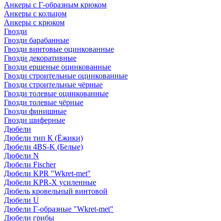
Анкеры с Г-образным крюком
Анкеры с кольцом
Анкеры с крюком
Гвозди
Гвозди барабанные
Гвозди винтовые оцинкованные
Гвозди декоративные
Гвозди ершеные оцинкованные
Гвозди строительные оцинкованные
Гвозди строительные чёрные
Гвозди толевые оцинкованные
Гвозди толевые чёрные
Гвозди финишные
Гвозди шиферные
Дюбели
Дюбели тип К (Ёжики)
Дюбели 4BS-K (Белые)
Дюбели N
Дюбели Fischer
Дюбели KPR "Wkret-met"
Дюбели KPR-Х усиленные
Дюбель кровельный винтовой
Дюбели U
Дюбели Г-образные "Wkret-met"
Дюбели грибы