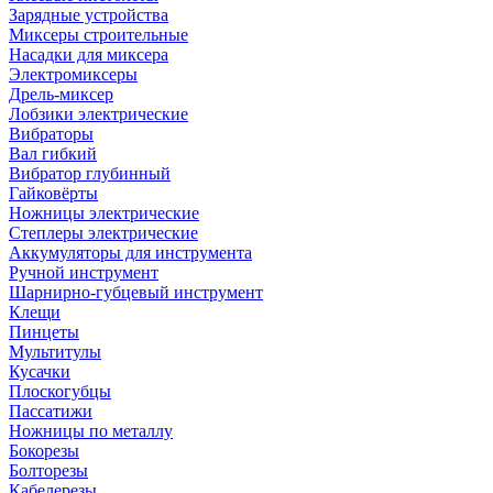
Зарядные устройства
Миксеры строительные
Насадки для миксера
Электромиксеры
Дрель-миксер
Лобзики электрические
Вибраторы
Вал гибкий
Вибратор глубинный
Гайковёрты
Ножницы электрические
Степлеры электрические
Аккумуляторы для инструмента
Ручной инструмент
Шарнирно-губцевый инструмент
Клещи
Пинцеты
Мультитулы
Кусачки
Плоскогубцы
Пассатижи
Ножницы по металлу
Бокорезы
Болторезы
Кабелерезы