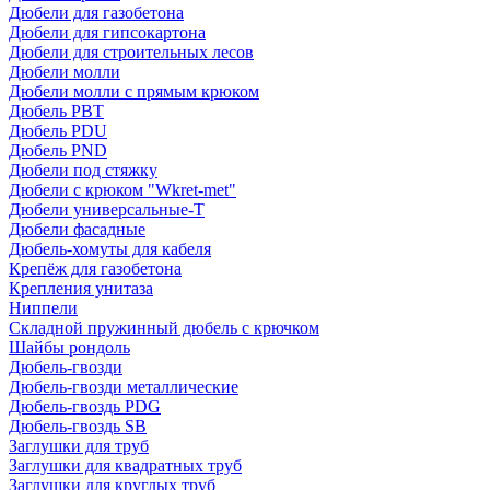
Дюбели для газобетона
Дюбели для гипсокартона
Дюбели для строительных лесов
Дюбели молли
Дюбели молли с прямым крюком
Дюбель PBT
Дюбель PDU
Дюбель PND
Дюбели под стяжку
Дюбели с крюком "Wkret-met"
Дюбели универсальные-Т
Дюбели фасадные
Дюбель-хомуты для кабеля
Крепёж для газобетона
Крепления унитаза
Ниппели
Складной пружинный дюбель с крючком
Шайбы рондоль
Дюбель-гвозди
Дюбель-гвозди металлические
Дюбель-гвоздь PDG
Дюбель-гвоздь SB
Заглушки для труб
Заглушки для квадратных труб
Заглушки для круглых труб