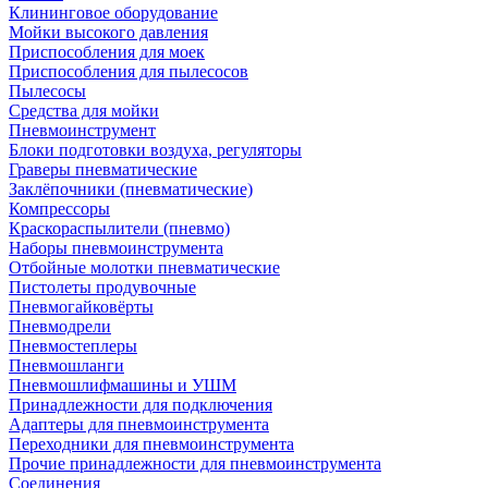
Клининговое оборудование
Мойки высокого давления
Приспособления для моек
Приспособления для пылесосов
Пылесосы
Средства для мойки
Пневмоинструмент
Блоки подготовки воздуха, регуляторы
Граверы пневматические
Заклёпочники (пневматические)
Компрессоры
Краскораспылители (пневмо)
Наборы пневмоинструмента
Отбойные молотки пневматические
Пистолеты продувочные
Пневмогайковёрты
Пневмодрели
Пневмостеплеры
Пневмошланги
Пневмошлифмашины и УШМ
Принадлежности для подключения
Адаптеры для пневмоинструмента
Переходники для пневмоинструмента
Прочие принадлежности для пневмоинструмента
Соединения