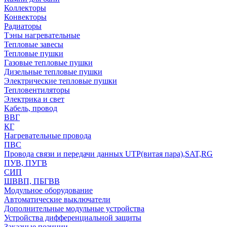
Коллекторы
Конвекторы
Радиаторы
Тэны нагревательные
Тепловые завесы
Тепловые пушки
Газовые тепловые пушки
Дизельные тепловые пушки
Электрические тепловые пушки
Тепловентиляторы
Электрика и свет
Кабель, провод
ВВГ
КГ
Нагревательные провода
ПВС
Провода связи и передачи данных UTP(витая пара),SAT,RG
ПУВ, ПУГВ
СИП
ШВВП, ПБГВВ
Модульное оборудование
Автоматические выключатели
Дополнительные модульные устройства
Устройства дифференциальной защиты
Заказные позиции