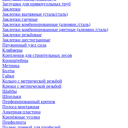
Заглушки для прямоугольных труб
Заклепки
Заклепки вытяжные (сталь/сталь)
Заклепки гаечные
Заклепки комбинированные (алюмин./сталь)
Заклепки комбинированные цветные (алюмин./сталь)
Заклепки резьбовые
Заклепки шестигранные
Пружинный узел сила
Кляймеры
Крепления для строительных лесов
Кронштейны
Метрика
Болты
Гайки
Кольцо с метрической резьбой
Крюки с метрической резьбой
Шайбы
Шпильки
Перфорированный крепеж
Полоса монтажная
Анкерная пластина
Крепёжные уголки
Перфолента
Подвес прямой для профилей