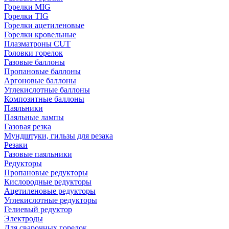
Горелки MIG
Горелки TIG
Горелки ацетиленовые
Горелки кровельные
Плазматроны CUT
Головки горелок
Газовые баллоны
Пропановые баллоны
Аргоновые баллоны
Углекислотные баллоны
Композитные баллоны
Паяльники
Паяльные лампы
Газовая резка
Мундштуки, гильзы для резака
Резаки
Газовые паяльники
Редукторы
Пропановые редукторы
Кислородные редукторы
Ацетиленовые редукторы
Углекислотные редукторы
Гелиевый редуктор
Электроды
Для сварочных горелок