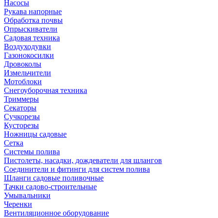
Насосы
Рукава напорные
Обработка почвы
Опрыскиватели
Садовая техника
Воздуходувки
Газонокосилки
Дровоколы
Измельчители
Мотоблоки
Снегоуборочная техника
Триммеры
Секаторы
Сучкорезы
Кусторезы
Ножницы садовые
Сетка
Системы полива
Пистолеты, насадки, дождеватели для шлангов
Соединители и фитинги для систем полива
Шланги садовые поливочные
Тачки садово-строительные
Умывальники
Черенки
Вентиляционное оборудование