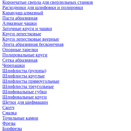
Корончатые сверла для сверлильных станков
Расходники для шлифовки и полировки
Карандаш алмазный
Паста абразивная
Алмазные чашки
Заточные круги и чашки
Круги лепестковые
Круги лепестковые веерные
Лента абразивная бесконечная
Опорные тарелки
Полировальные круги
Сетка абразивная
Черепашки
Шлифлисты (рулоны)
Шлифлисты круглые
Шлифлисты прямоугольные
Шлифлисты треугольные
Шлифовальные губки
Шлифовальные круги
Щетки для шифмашин
Скотч
Смазка
Точильные камни
Фрезы
Борфрезы