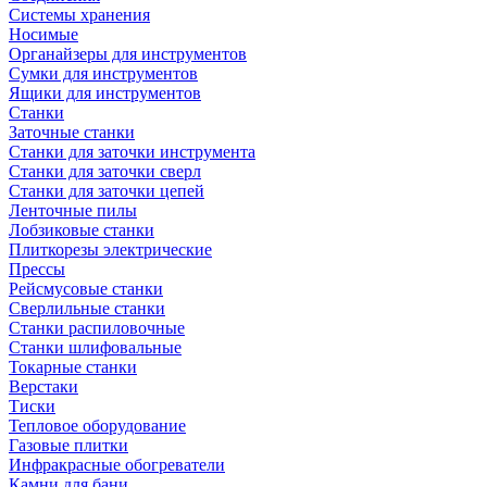
Системы хранения
Носимые
Органайзеры для инструментов
Сумки для инструментов
Ящики для инструментов
Станки
Заточные станки
Станки для заточки инструмента
Станки для заточки сверл
Станки для заточки цепей
Ленточные пилы
Лобзиковые станки
Плиткорезы электрические
Прессы
Рейсмусовые станки
Сверлильные станки
Станки распиловочные
Станки шлифовальные
Токарные станки
Верстаки
Тиски
Тепловое оборудование
Газовые плитки
Инфракрасные обогреватели
Камни для бани