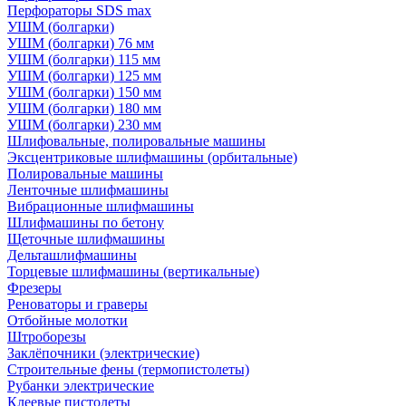
Перфораторы SDS max
УШМ (болгарки)
УШМ (болгарки) 76 мм
УШМ (болгарки) 115 мм
УШМ (болгарки) 125 мм
УШМ (болгарки) 150 мм
УШМ (болгарки) 180 мм
УШМ (болгарки) 230 мм
Шлифовальные, полировальные машины
Эксцентриковые шлифмашины (орбитальные)
Полировальные машины
Ленточные шлифмашины
Вибрационные шлифмашины
Шлифмашины по бетону
Щеточные шлифмашины
Дельташлифмашины
Торцевые шлифмашины (вертикальные)
Фрезеры
Реноваторы и граверы
Отбойные молотки
Штроборезы
Заклёпочники (электрические)
Строительные фены (термопистолеты)
Рубанки электрические
Клеевые пистолеты