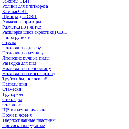
Зажимы СВП
Ролики для плиткореза
Клинья СВП
Щипцы для СВП
Алмазные притиры
Разметка по плитке
Расшифка швов (крестики) СВП
Пилы ручные
Стусла
Ножовки по дереву
Ножовки по металлу
Японские ручные пилы
Разводка для пил
Ножовки по пенобетону
Ножовки по гипсокартону
Трубогибы, полосогибы
Напильники
Стамески
Труборезы
Степлеры
Стеклорезы
Щётки металлические
Ножи и лезвия
Твердосплавные пластины
Присоски вакуумные