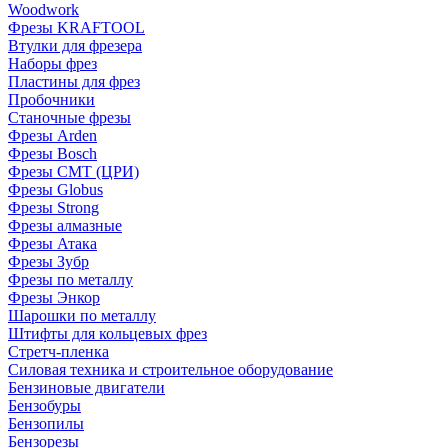
Woodwork
Фрезы KRAFTOOL
Втулки для фрезера
Наборы фрез
Пластины для фрез
Пробочники
Станочные фрезы
Фрезы Arden
Фрезы Bosch
Фрезы CMT (ЦРИ)
Фрезы Globus
Фрезы Strong
Фрезы алмазные
Фрезы Атака
Фрезы Зубр
Фрезы по металлу
Фрезы Энкор
Шарошки по металлу
Штифты для кольцевых фрез
Стретч-пленка
Силовая техника и строительное оборудование
Бензиновые двигатели
Бензобуры
Бензопилы
Бензорезы