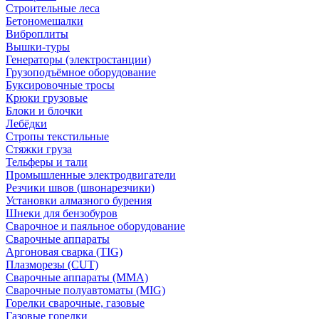
Строительные леса
Бетономешалки
Виброплиты
Вышки-туры
Генераторы (электростанции)
Грузоподъёмное оборудование
Буксировочные тросы
Крюки грузовые
Блоки и блочки
Лебёдки
Стропы текстильные
Стяжки груза
Тельферы и тали
Промышленные электродвигатели
Резчики швов (швонарезчики)
Установки алмазного бурения
Шнеки для бензобуров
Сварочное и паяльное оборудование
Сварочные аппараты
Аргоновая сварка (TIG)
Плазморезы (CUT)
Сварочные аппараты (MMA)
Сварочные полуавтоматы (MIG)
Горелки сварочные, газовые
Газовые горелки