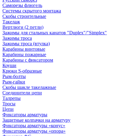
Саморезы флюгель
Системы скрытого монтажа
Скобы строительные
Такелаж
Вертлюги (2 петли)
Зажимы для стальных канатов "Duplex"/"Simplex"
Зажимы троса
Зажимы троса (втулка)
Карабины винтовые
Карабины пожарные
Карабины с фиксатором
Коуши
Крюки S-образные
Рым-болты
Рым-гайки
Скобы шакле такелажные
Соединители цепи
Талрепы
Тросы
Цепи
Фиксаторы арматуры
Защитные колпачки на арматуру
Фиксаторы арматуры «конус»
Фиксаторы арматуры «опора»