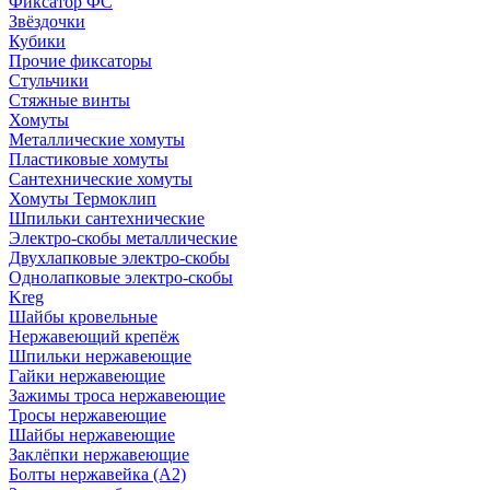
Фиксатор ФС
Звёздочки
Кубики
Прочие фиксаторы
Стульчики
Стяжные винты
Хомуты
Металлические хомуты
Пластиковые хомуты
Сантехнические хомуты
Хомуты Термоклип
Шпильки сантехнические
Электро-скобы металлические
Двухлапковые электро-скобы
Однолапковые электро-скобы
Kreg
Шайбы кровельные
Нержавеющий крепёж
Шпильки нержавеющие
Гайки нержавеющие
Зажимы троса нержавеющие
Тросы нержавеющие
Шайбы нержавеющие
Заклёпки нержавеющие
Болты нержавейка (А2)