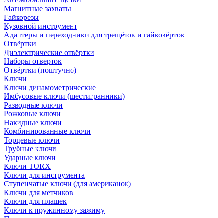
Магнитные захваты
Гайкорезы
Кузовной инструмент
Адаптеры и переходники для трещёток и гайковёртов
Отвёртки
Диэлектрические отвёртки
Наборы отверток
Отвёртки (поштучно)
Ключи
Ключи динамометрические
Имбусовые ключи (шестигранники)
Разводные ключи
Рожковые ключи
Накидные ключи
Комбинированные ключи
Торцевые ключи
Трубные ключи
Ударные ключи
Ключи TORX
Ключи для инструмента
Ступенчатые ключи (для американок)
Ключи для метчиков
Ключи для плашек
Ключи к пружинному зажиму