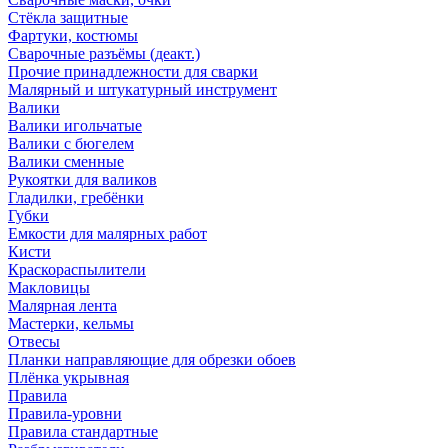
Стёкла защитные
Фартуки, костюмы
Сварочные разъёмы (деакт.)
Прочие принадлежности для сварки
Малярный и штукатурный инструмент
Валики
Валики игольчатые
Валики с бюгелем
Валики сменные
Рукоятки для валиков
Гладилки, гребёнки
Губки
Емкости для малярных работ
Кисти
Краскораспылители
Макловицы
Малярная лента
Мастерки, кельмы
Отвесы
Планки направляющие для обрезки обоев
Плёнка укрывная
Правила
Правила-уровни
Правила стандартные