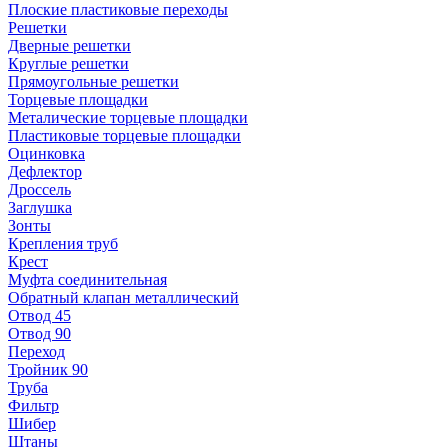
Плоские пластиковые переходы
Решетки
Дверные решетки
Круглые решетки
Прямоугольные решетки
Торцевые площадки
Металические торцевые площадки
Пластиковые торцевые площадки
Оцинковка
Дефлектор
Дроссель
Заглушка
Зонты
Крепления труб
Крест
Муфта соединительная
Обратный клапан металлический
Отвод 45
Отвод 90
Переход
Тройник 90
Труба
Фильтр
Шибер
Штаны