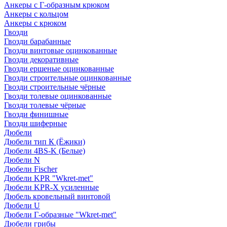
Анкеры с Г-образным крюком
Анкеры с кольцом
Анкеры с крюком
Гвозди
Гвозди барабанные
Гвозди винтовые оцинкованные
Гвозди декоративные
Гвозди ершеные оцинкованные
Гвозди строительные оцинкованные
Гвозди строительные чёрные
Гвозди толевые оцинкованные
Гвозди толевые чёрные
Гвозди финишные
Гвозди шиферные
Дюбели
Дюбели тип К (Ёжики)
Дюбели 4BS-K (Белые)
Дюбели N
Дюбели Fischer
Дюбели KPR "Wkret-met"
Дюбели KPR-Х усиленные
Дюбель кровельный винтовой
Дюбели U
Дюбели Г-образные "Wkret-met"
Дюбели грибы