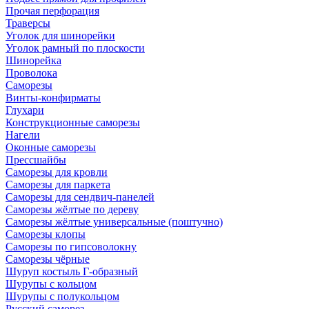
Прочая перфорация
Траверсы
Уголок для шинорейки
Уголок рамный по плоскости
Шинорейка
Проволока
Саморезы
Винты-конфирматы
Глухари
Конструкционные саморезы
Нагели
Оконные саморезы
Прессшайбы
Саморезы для кровли
Саморезы для паркета
Саморезы для сендвич-панелей
Саморезы жёлтые по дереву
Саморезы жёлтые универсальные (поштучно)
Саморезы клопы
Саморезы по гипсоволокну
Саморезы чёрные
Шуруп костыль Г-образный
Шурупы с кольцом
Шурупы с полукольцом
Русский саморез