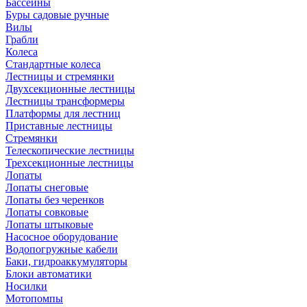
Бассейны
Буры садовые ручные
Вилы
Грабли
Колеса
Стандартные колеса
Лестницы и стремянки
Двухсекционные лестницы
Лестницы трансформеры
Платформы для лестниц
Приставные лестницы
Стремянки
Телескопические лестницы
Трехсекционные лестницы
Лопаты
Лопаты снеговые
Лопаты без черенков
Лопаты совковые
Лопаты штыковые
Насосное оборудование
Водопогружные кабели
Баки, гидроаккумуляторы
Блоки автоматики
Носилки
Мотопомпы