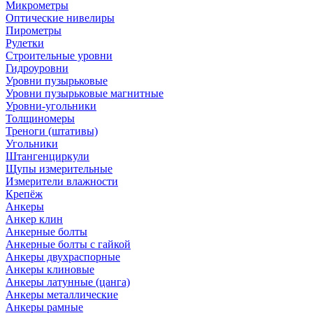
Микрометры
Оптические нивелиры
Пирометры
Рулетки
Строительные уровни
Гидроуровни
Уровни пузырьковые
Уровни пузырьковые магнитные
Уровни-угольники
Толщиномеры
Треноги (штативы)
Угольники
Штангенциркули
Щупы измерительные
Измерители влажности
Крепёж
Анкеры
Анкер клин
Анкерные болты
Анкерные болты с гайкой
Анкеры двухраспорные
Анкеры клиновые
Анкеры латунные (цанга)
Анкеры металлические
Анкеры рамные