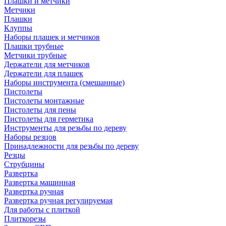
Плашки и метчики
Метчики
Плашки
Клуппы
Наборы плашек и метчиков
Плашки трубные
Метчики трубные
Держатели для метчиков
Держатели для плашек
Наборы инструмента (смешанные)
Пистолеты
Пистолеты монтажные
Пистолеты для пены
Пистолеты для герметика
Инструменты для резьбы по дереву
Наборы резцов
Принадлежности для резьбы по дереву
Резцы
Струбцины
Развертка
Развертка машинная
Развертка ручная
Развертка ручная регулируемая
Для работы с плиткой
Плиткорезы