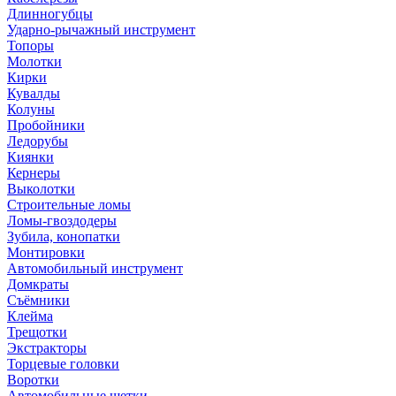
Длинногубцы
Ударно-рычажный инструмент
Топоры
Молотки
Кирки
Кувалды
Колуны
Пробойники
Ледорубы
Киянки
Кернеры
Выколотки
Строительные ломы
Ломы-гвоздодеры
Зубила, конопатки
Монтировки
Автомобильный инструмент
Домкраты
Съёмники
Клейма
Трещотки
Экстракторы
Торцевые головки
Воротки
Автомобильные щетки