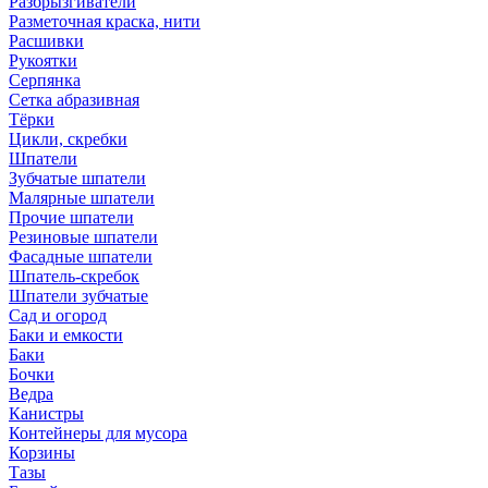
Разбрызгиватели
Разметочная краска, нити
Расшивки
Рукоятки
Серпянка
Сетка абразивная
Тёрки
Цикли, скребки
Шпатели
Зубчатые шпатели
Малярные шпатели
Прочие шпатели
Резиновые шпатели
Фасадные шпатели
Шпатель-скребок
Шпатели зубчатые
Сад и огород
Баки и емкости
Баки
Бочки
Ведра
Канистры
Контейнеры для мусора
Корзины
Тазы