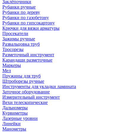
Заклёпочники
Рубанки ручные
Рубанки по дереву
Рубанки по газобетону
Рубанки по гипсокартону
Крючки для вязки арматуры
Просекатели
Зажимы ручные
Развальцовка труб
Тросорезы
Разметочный инструмент
Карандаши разметочные
Маркеры
Мел
Пружины для труб
Штроборезы ручные
Инструменты для укладки ламината
Заточное оборудование
Измерительный инструмент
Вехи телескопические
Дальномеры
Курвиметры
Лазерные уровни
Линейки
Манометры