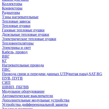
Коллекторы
Конвекторы
Радиаторы
Тэны нагревательные
Тепловые завесы
Тепловые пушки
Газовые тепловые пушки
Дизельные тепловые пушки
Электрические тепловые пушки
Тепловентиляторы
Электрика и свет
Кабель, провод
ВВГ
КГ
Нагревательные провода
ПВС
Провода связи и передачи данных UTP(витая пара),SAT,RG
ПУВ, ПУГВ
СИП
ШВВП, ПБГВВ
Модульное оборудование
Автоматические выключатели
Дополнительные модульные устройства
Устройства дифференциальной защиты
Заказные позиции