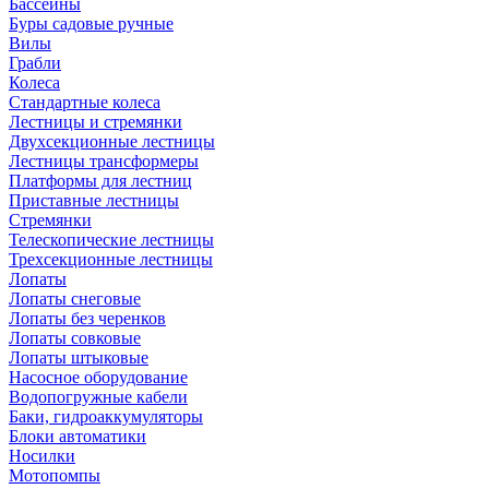
Бассейны
Буры садовые ручные
Вилы
Грабли
Колеса
Стандартные колеса
Лестницы и стремянки
Двухсекционные лестницы
Лестницы трансформеры
Платформы для лестниц
Приставные лестницы
Стремянки
Телескопические лестницы
Трехсекционные лестницы
Лопаты
Лопаты снеговые
Лопаты без черенков
Лопаты совковые
Лопаты штыковые
Насосное оборудование
Водопогружные кабели
Баки, гидроаккумуляторы
Блоки автоматики
Носилки
Мотопомпы