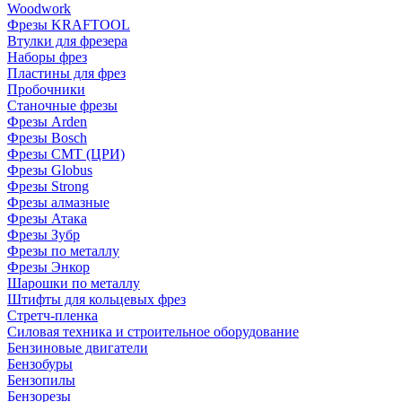
Woodwork
Фрезы KRAFTOOL
Втулки для фрезера
Наборы фрез
Пластины для фрез
Пробочники
Станочные фрезы
Фрезы Arden
Фрезы Bosch
Фрезы CMT (ЦРИ)
Фрезы Globus
Фрезы Strong
Фрезы алмазные
Фрезы Атака
Фрезы Зубр
Фрезы по металлу
Фрезы Энкор
Шарошки по металлу
Штифты для кольцевых фрез
Стретч-пленка
Силовая техника и строительное оборудование
Бензиновые двигатели
Бензобуры
Бензопилы
Бензорезы