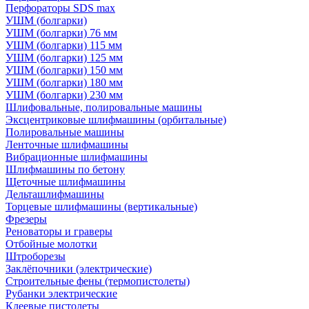
Перфораторы SDS max
УШМ (болгарки)
УШМ (болгарки) 76 мм
УШМ (болгарки) 115 мм
УШМ (болгарки) 125 мм
УШМ (болгарки) 150 мм
УШМ (болгарки) 180 мм
УШМ (болгарки) 230 мм
Шлифовальные, полировальные машины
Эксцентриковые шлифмашины (орбитальные)
Полировальные машины
Ленточные шлифмашины
Вибрационные шлифмашины
Шлифмашины по бетону
Щеточные шлифмашины
Дельташлифмашины
Торцевые шлифмашины (вертикальные)
Фрезеры
Реноваторы и граверы
Отбойные молотки
Штроборезы
Заклёпочники (электрические)
Строительные фены (термопистолеты)
Рубанки электрические
Клеевые пистолеты