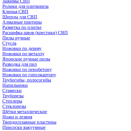
Зажимы СВП
Ролики для плиткореза
Клинья СВП
Щипцы для СВП
Алмазные притиры
Разметка по плитке
Расшифка швов (крестики) СВП
Пилы ручные
Стусла
Ножовки по дереву
Ножовки по металлу
Японские ручные пилы
Разводка для пил
Ножовки по пенобетону
Ножовки по гипсокартону
Трубогибы, полосогибы
Напильники
Стамески
Труборезы
Степлеры
Стеклорезы
Щётки металлические
Ножи и лезвия
Твердосплавные пластины
Присоски вакуумные