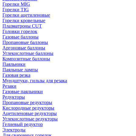
Горелки MIG
Горелки TIG
Горелки ацетиленовые
Горелки кровельные
Плазматроны CUT
Головки горелок
Газовые баллоны
Пропановые баллоны
Аргоновые баллоны
Углекислотные баллоны
Композитные баллоны
Паяльники
Паяльные лампы
Газовая резка
Мундштуки, гильзы для резака
Резаки
Газовые паяльники
Редукторы
Пропановые редукторы
Кислородные редукторы
Ацетиленовые редукторы
Углекислотные редукторы
Гелиевый редуктор
Электроды
Для сварочных горелок