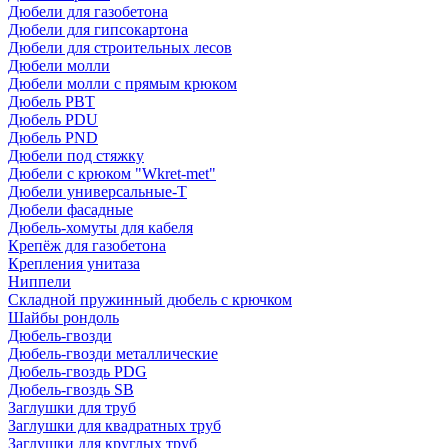
Дюбели для газобетона
Дюбели для гипсокартона
Дюбели для строительных лесов
Дюбели молли
Дюбели молли с прямым крюком
Дюбель PBT
Дюбель PDU
Дюбель PND
Дюбели под стяжку
Дюбели с крюком "Wkret-met"
Дюбели универсальные-Т
Дюбели фасадные
Дюбель-хомуты для кабеля
Крепёж для газобетона
Крепления унитаза
Ниппели
Складной пружинный дюбель с крючком
Шайбы рондоль
Дюбель-гвозди
Дюбель-гвозди металлические
Дюбель-гвоздь PDG
Дюбель-гвоздь SB
Заглушки для труб
Заглушки для квадратных труб
Заглушки для круглых труб