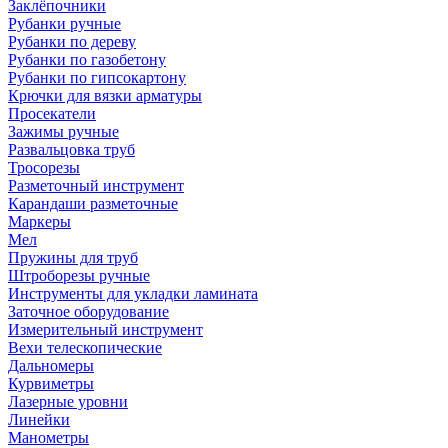
Заклёпочники
Рубанки ручные
Рубанки по дереву
Рубанки по газобетону
Рубанки по гипсокартону
Крючки для вязки арматуры
Просекатели
Зажимы ручные
Развальцовка труб
Тросорезы
Разметочный инструмент
Карандаши разметочные
Маркеры
Мел
Пружины для труб
Штроборезы ручные
Инструменты для укладки ламината
Заточное оборудование
Измерительный инструмент
Вехи телескопические
Дальномеры
Курвиметры
Лазерные уровни
Линейки
Манометры