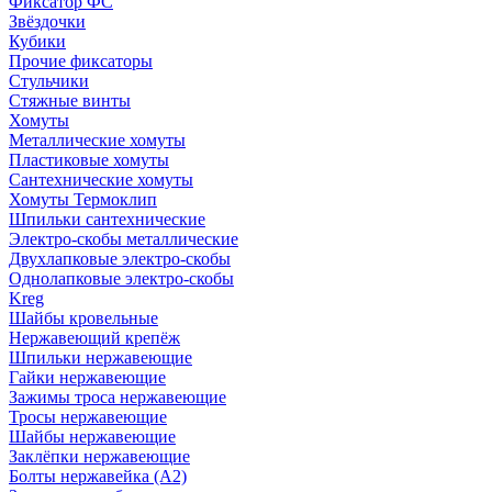
Фиксатор ФС
Звёздочки
Кубики
Прочие фиксаторы
Стульчики
Стяжные винты
Хомуты
Металлические хомуты
Пластиковые хомуты
Сантехнические хомуты
Хомуты Термоклип
Шпильки сантехнические
Электро-скобы металлические
Двухлапковые электро-скобы
Однолапковые электро-скобы
Kreg
Шайбы кровельные
Нержавеющий крепёж
Шпильки нержавеющие
Гайки нержавеющие
Зажимы троса нержавеющие
Тросы нержавеющие
Шайбы нержавеющие
Заклёпки нержавеющие
Болты нержавейка (А2)