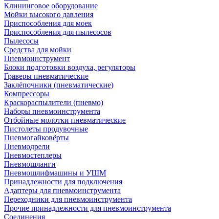
Клининговое оборудование
Мойки высокого давления
Приспособления для моек
Приспособления для пылесосов
Пылесосы
Средства для мойки
Пневмоинструмент
Блоки подготовки воздуха, регуляторы
Граверы пневматические
Заклёпочники (пневматические)
Компрессоры
Краскораспылители (пневмо)
Наборы пневмоинструмента
Отбойные молотки пневматические
Пистолеты продувочные
Пневмогайковёрты
Пневмодрели
Пневмостеплеры
Пневмошланги
Пневмошлифмашины и УШМ
Принадлежности для подключения
Адаптеры для пневмоинструмента
Переходники для пневмоинструмента
Прочие принадлежности для пневмоинструмента
Соединения