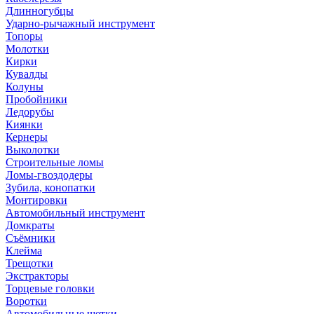
Длинногубцы
Ударно-рычажный инструмент
Топоры
Молотки
Кирки
Кувалды
Колуны
Пробойники
Ледорубы
Киянки
Кернеры
Выколотки
Строительные ломы
Ломы-гвоздодеры
Зубила, конопатки
Монтировки
Автомобильный инструмент
Домкраты
Съёмники
Клейма
Трещотки
Экстракторы
Торцевые головки
Воротки
Автомобильные щетки