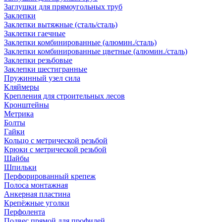
Заглушки для прямоугольных труб
Заклепки
Заклепки вытяжные (сталь/сталь)
Заклепки гаечные
Заклепки комбинированные (алюмин./сталь)
Заклепки комбинированные цветные (алюмин./сталь)
Заклепки резьбовые
Заклепки шестигранные
Пружинный узел сила
Кляймеры
Крепления для строительных лесов
Кронштейны
Метрика
Болты
Гайки
Кольцо с метрической резьбой
Крюки с метрической резьбой
Шайбы
Шпильки
Перфорированный крепеж
Полоса монтажная
Анкерная пластина
Крепёжные уголки
Перфолента
Подвес прямой для профилей