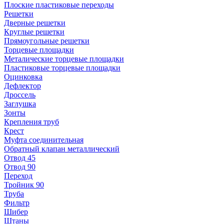
Плоские пластиковые переходы
Решетки
Дверные решетки
Круглые решетки
Прямоугольные решетки
Торцевые площадки
Металические торцевые площадки
Пластиковые торцевые площадки
Оцинковка
Дефлектор
Дроссель
Заглушка
Зонты
Крепления труб
Крест
Муфта соединительная
Обратный клапан металлический
Отвод 45
Отвод 90
Переход
Тройник 90
Труба
Фильтр
Шибер
Штаны