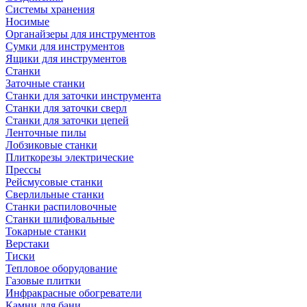
Системы хранения
Носимые
Органайзеры для инструментов
Сумки для инструментов
Ящики для инструментов
Станки
Заточные станки
Станки для заточки инструмента
Станки для заточки сверл
Станки для заточки цепей
Ленточные пилы
Лобзиковые станки
Плиткорезы электрические
Прессы
Рейсмусовые станки
Сверлильные станки
Станки распиловочные
Станки шлифовальные
Токарные станки
Верстаки
Тиски
Тепловое оборудование
Газовые плитки
Инфракрасные обогреватели
Камни для бани