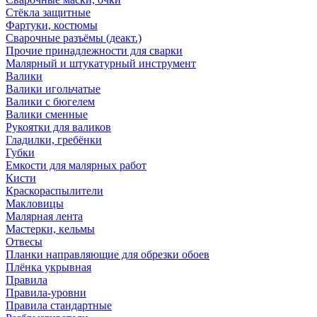
Стёкла защитные
Фартуки, костюмы
Сварочные разъёмы (деакт.)
Прочие принадлежности для сварки
Малярный и штукатурный инструмент
Валики
Валики игольчатые
Валики с бюгелем
Валики сменные
Рукоятки для валиков
Гладилки, гребёнки
Губки
Емкости для малярных работ
Кисти
Краскораспылители
Макловицы
Малярная лента
Мастерки, кельмы
Отвесы
Планки направляющие для обрезки обоев
Плёнка укрывная
Правила
Правила-уровни
Правила стандартные