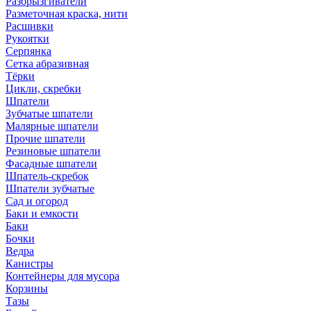
Разбрызгиватели
Разметочная краска, нити
Расшивки
Рукоятки
Серпянка
Сетка абразивная
Тёрки
Цикли, скребки
Шпатели
Зубчатые шпатели
Малярные шпатели
Прочие шпатели
Резиновые шпатели
Фасадные шпатели
Шпатель-скребок
Шпатели зубчатые
Сад и огород
Баки и емкости
Баки
Бочки
Ведра
Канистры
Контейнеры для мусора
Корзины
Тазы