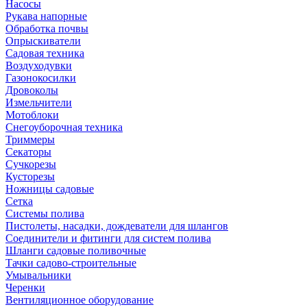
Насосы
Рукава напорные
Обработка почвы
Опрыскиватели
Садовая техника
Воздуходувки
Газонокосилки
Дровоколы
Измельчители
Мотоблоки
Снегоуборочная техника
Триммеры
Секаторы
Сучкорезы
Кусторезы
Ножницы садовые
Сетка
Системы полива
Пистолеты, насадки, дождеватели для шлангов
Соединители и фитинги для систем полива
Шланги садовые поливочные
Тачки садово-строительные
Умывальники
Черенки
Вентиляционное оборудование