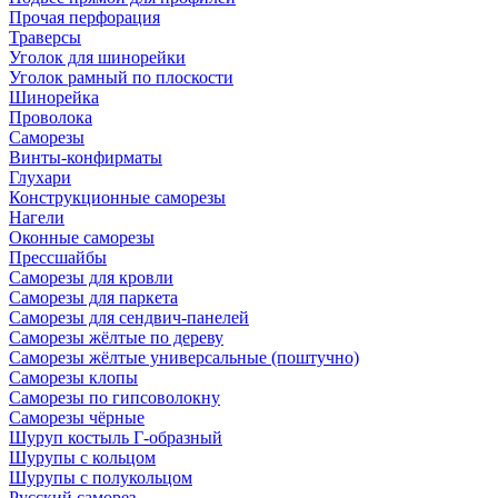
Прочая перфорация
Траверсы
Уголок для шинорейки
Уголок рамный по плоскости
Шинорейка
Проволока
Саморезы
Винты-конфирматы
Глухари
Конструкционные саморезы
Нагели
Оконные саморезы
Прессшайбы
Саморезы для кровли
Саморезы для паркета
Саморезы для сендвич-панелей
Саморезы жёлтые по дереву
Саморезы жёлтые универсальные (поштучно)
Саморезы клопы
Саморезы по гипсоволокну
Саморезы чёрные
Шуруп костыль Г-образный
Шурупы с кольцом
Шурупы с полукольцом
Русский саморез