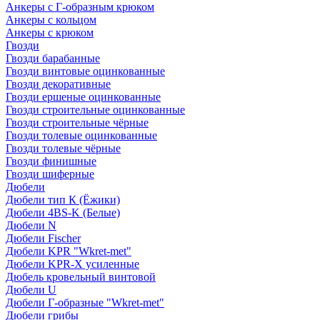
Анкеры с Г-образным крюком
Анкеры с кольцом
Анкеры с крюком
Гвозди
Гвозди барабанные
Гвозди винтовые оцинкованные
Гвозди декоративные
Гвозди ершеные оцинкованные
Гвозди строительные оцинкованные
Гвозди строительные чёрные
Гвозди толевые оцинкованные
Гвозди толевые чёрные
Гвозди финишные
Гвозди шиферные
Дюбели
Дюбели тип К (Ёжики)
Дюбели 4BS-K (Белые)
Дюбели N
Дюбели Fischer
Дюбели KPR "Wkret-met"
Дюбели KPR-Х усиленные
Дюбель кровельный винтовой
Дюбели U
Дюбели Г-образные "Wkret-met"
Дюбели грибы