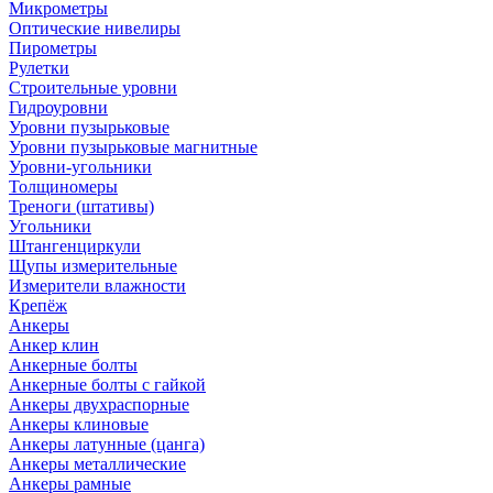
Микрометры
Оптические нивелиры
Пирометры
Рулетки
Строительные уровни
Гидроуровни
Уровни пузырьковые
Уровни пузырьковые магнитные
Уровни-угольники
Толщиномеры
Треноги (штативы)
Угольники
Штангенциркули
Щупы измерительные
Измерители влажности
Крепёж
Анкеры
Анкер клин
Анкерные болты
Анкерные болты с гайкой
Анкеры двухраспорные
Анкеры клиновые
Анкеры латунные (цанга)
Анкеры металлические
Анкеры рамные