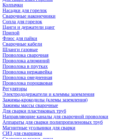
Колпачки
Насадки для горелок
Сварочные наконечники
Сопла для горелок
Цанги и держатели цанг
Припой
Флюс для пайки
Сварочные кабели
Шланги газовые
Проволока сварочная
Проволока алюминий
Проволока в прутках
Проволока нержавейка
Проволока омедненная
Проволока порошковая
Регуляторы
Электрододержатели и клеммы заземления
Зажимы-крокодилы (клемы заземления)
Зажимы массы сварочные
Для сварки пластиковых труб
Направляющие каналы для сварочной проволоки
Аппараты для сварки полипропиленовых труб
Магнитные угольники для сварки
СИЗ для сварщика
Сварочные маски, очки