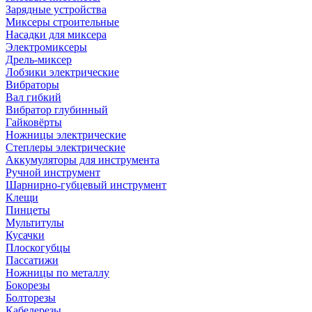
Зарядные устройства
Миксеры строительные
Насадки для миксера
Электромиксеры
Дрель-миксер
Лобзики электрические
Вибраторы
Вал гибкий
Вибратор глубинный
Гайковёрты
Ножницы электрические
Степлеры электрические
Аккумуляторы для инструмента
Ручной инструмент
Шарнирно-губцевый инструмент
Клещи
Пинцеты
Мультитулы
Кусачки
Плоскогубцы
Пассатижи
Ножницы по металлу
Бокорезы
Болторезы
Кабелерезы