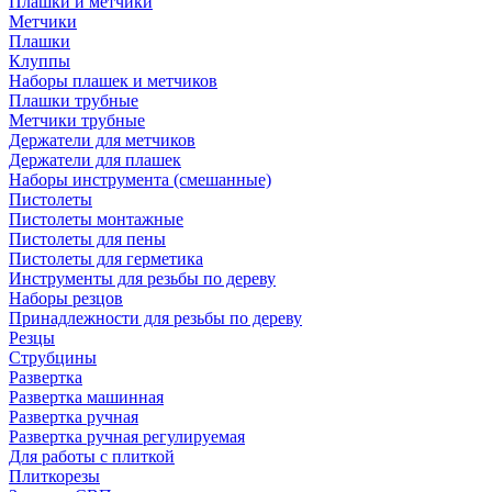
Плашки и метчики
Метчики
Плашки
Клуппы
Наборы плашек и метчиков
Плашки трубные
Метчики трубные
Держатели для метчиков
Держатели для плашек
Наборы инструмента (смешанные)
Пистолеты
Пистолеты монтажные
Пистолеты для пены
Пистолеты для герметика
Инструменты для резьбы по дереву
Наборы резцов
Принадлежности для резьбы по дереву
Резцы
Струбцины
Развертка
Развертка машинная
Развертка ручная
Развертка ручная регулируемая
Для работы с плиткой
Плиткорезы