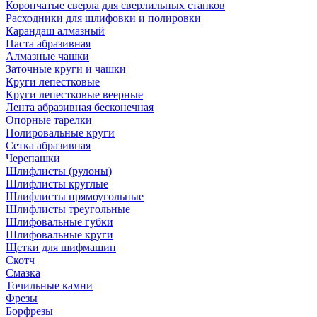
Корончатые сверла для сверлильных станков
Расходники для шлифовки и полировки
Карандаш алмазный
Паста абразивная
Алмазные чашки
Заточные круги и чашки
Круги лепестковые
Круги лепестковые веерные
Лента абразивная бесконечная
Опорные тарелки
Полировальные круги
Сетка абразивная
Черепашки
Шлифлисты (рулоны)
Шлифлисты круглые
Шлифлисты прямоугольные
Шлифлисты треугольные
Шлифовальные губки
Шлифовальные круги
Щетки для шифмашин
Скотч
Смазка
Точильные камни
Фрезы
Борфрезы