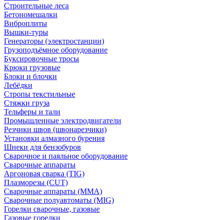
Строительные леса
Бетономешалки
Виброплиты
Вышки-туры
Генераторы (электростанции)
Грузоподъёмное оборудование
Буксировочные тросы
Крюки грузовые
Блоки и блочки
Лебёдки
Стропы текстильные
Стяжки груза
Тельферы и тали
Промышленные электродвигатели
Резчики швов (швонарезчики)
Установки алмазного бурения
Шнеки для бензобуров
Сварочное и паяльное оборудование
Сварочные аппараты
Аргоновая сварка (TIG)
Плазморезы (CUT)
Сварочные аппараты (MMA)
Сварочные полуавтоматы (MIG)
Горелки сварочные, газовые
Газовые горелки