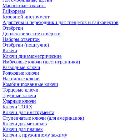
Магнитные захваты
Гайкорезы
Кузовной инструмент
Адаптеры и переходники для трещёток и гайковёртов
Отвёртки
Диэлектрические отвёртки
Наборы отверток
Отвёртки (поштучно)
Ключи
Ключи динамометрические
Имбусовые ключи (шестигранники)
Разводные ключи
Рожковые ключи
Накидные ключи
Комбинированные ключи
Торцевые ключи
Трубные ключи
Ударные ключи
Ключи TORX
Ключи для инструмента
Ступенчатые ключи (для американок)
Ключи для метчиков
Ключи для плашек
Ключи к пружинному зажиму