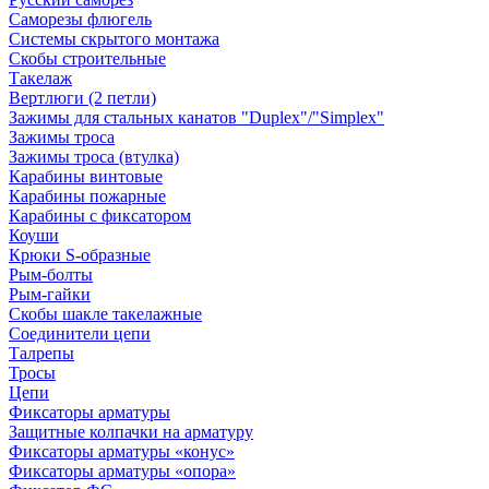
Саморезы флюгель
Системы скрытого монтажа
Скобы строительные
Такелаж
Вертлюги (2 петли)
Зажимы для стальных канатов "Duplex"/"Simplex"
Зажимы троса
Зажимы троса (втулка)
Карабины винтовые
Карабины пожарные
Карабины с фиксатором
Коуши
Крюки S-образные
Рым-болты
Рым-гайки
Скобы шакле такелажные
Соединители цепи
Талрепы
Тросы
Цепи
Фиксаторы арматуры
Защитные колпачки на арматуру
Фиксаторы арматуры «конус»
Фиксаторы арматуры «опора»