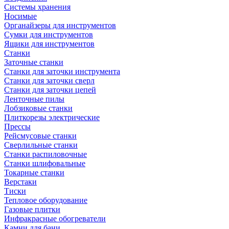
Системы хранения
Носимые
Органайзеры для инструментов
Сумки для инструментов
Ящики для инструментов
Станки
Заточные станки
Станки для заточки инструмента
Станки для заточки сверл
Станки для заточки цепей
Ленточные пилы
Лобзиковые станки
Плиткорезы электрические
Прессы
Рейсмусовые станки
Сверлильные станки
Станки распиловочные
Станки шлифовальные
Токарные станки
Верстаки
Тиски
Тепловое оборудование
Газовые плитки
Инфракрасные обогреватели
Камни для бани