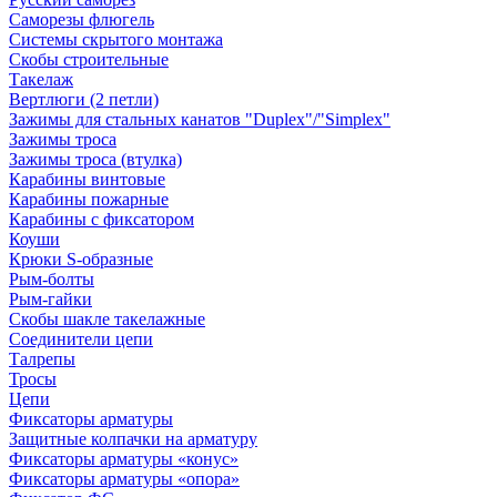
Саморезы флюгель
Системы скрытого монтажа
Скобы строительные
Такелаж
Вертлюги (2 петли)
Зажимы для стальных канатов "Duplex"/"Simplex"
Зажимы троса
Зажимы троса (втулка)
Карабины винтовые
Карабины пожарные
Карабины с фиксатором
Коуши
Крюки S-образные
Рым-болты
Рым-гайки
Скобы шакле такелажные
Соединители цепи
Талрепы
Тросы
Цепи
Фиксаторы арматуры
Защитные колпачки на арматуру
Фиксаторы арматуры «конус»
Фиксаторы арматуры «опора»