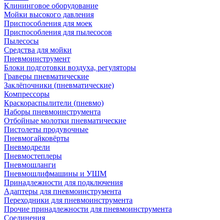
Клининговое оборудование
Мойки высокого давления
Приспособления для моек
Приспособления для пылесосов
Пылесосы
Средства для мойки
Пневмоинструмент
Блоки подготовки воздуха, регуляторы
Граверы пневматические
Заклёпочники (пневматические)
Компрессоры
Краскораспылители (пневмо)
Наборы пневмоинструмента
Отбойные молотки пневматические
Пистолеты продувочные
Пневмогайковёрты
Пневмодрели
Пневмостеплеры
Пневмошланги
Пневмошлифмашины и УШМ
Принадлежности для подключения
Адаптеры для пневмоинструмента
Переходники для пневмоинструмента
Прочие принадлежности для пневмоинструмента
Соединения