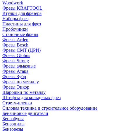
Woodwork
Фрезы KRAFTOOL
Втулки для фрезера
Наборы фрез
Пластины для фрез
Пробочники
Станочные фрезы
Фрезы Arden
Фрезы Bosch
Фрезы CMT (ЦРИ)
Фрезы Globus
Фрезы Strong
Фрезы алмазные
Фрезы Атака
Фрезы Зубр
Фрезы по металлу
Фрезы Энкор
Шарошки по металлу
Штифты для кольцевых фрез
Стретч-пленка
Силовая техника и строительное оборудование
Бензиновые двигатели
Бензобуры
Бензопилы
Бензорезы