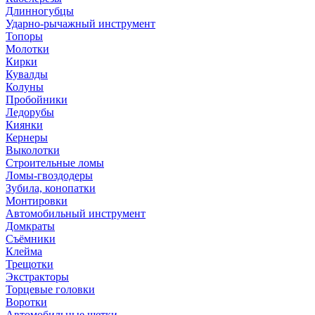
Длинногубцы
Ударно-рычажный инструмент
Топоры
Молотки
Кирки
Кувалды
Колуны
Пробойники
Ледорубы
Киянки
Кернеры
Выколотки
Строительные ломы
Ломы-гвоздодеры
Зубила, конопатки
Монтировки
Автомобильный инструмент
Домкраты
Съёмники
Клейма
Трещотки
Экстракторы
Торцевые головки
Воротки
Автомобильные щетки