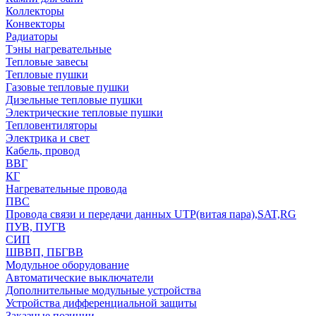
Коллекторы
Конвекторы
Радиаторы
Тэны нагревательные
Тепловые завесы
Тепловые пушки
Газовые тепловые пушки
Дизельные тепловые пушки
Электрические тепловые пушки
Тепловентиляторы
Электрика и свет
Кабель, провод
ВВГ
КГ
Нагревательные провода
ПВС
Провода связи и передачи данных UTP(витая пара),SAT,RG
ПУВ, ПУГВ
СИП
ШВВП, ПБГВВ
Модульное оборудование
Автоматические выключатели
Дополнительные модульные устройства
Устройства дифференциальной защиты
Заказные позиции