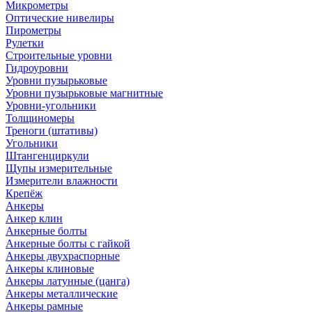
Микрометры
Оптические нивелиры
Пирометры
Рулетки
Строительные уровни
Гидроуровни
Уровни пузырьковые
Уровни пузырьковые магнитные
Уровни-угольники
Толщиномеры
Треноги (штативы)
Угольники
Штангенциркули
Щупы измерительные
Измерители влажности
Крепёж
Анкеры
Анкер клин
Анкерные болты
Анкерные болты с гайкой
Анкеры двухраспорные
Анкеры клиновые
Анкеры латунные (цанга)
Анкеры металлические
Анкеры рамные