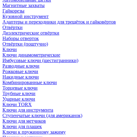
Магнитные захваты
Гайкорезы
Кузовной инструмент
Адаптеры и переходники для трещёток и гайковёртов
Отвёртки
Диэлектрические отвёртки
Наборы отверток
Отвёртки (поштучно)
Ключи
Ключи динамометрические
Имбусовые ключи (шестигранники)
Разводные ключи
Рожковые ключи
Накидные ключи
Комбинированные ключи
Торцевые ключи
Трубные ключи
Ударные ключи
Ключи TORX
Ключи для инструмента
Ступенчатые ключи (для американок)
Ключи для метчиков
Ключи для плашек
Ключи к пружинному зажиму