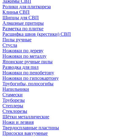
Зажимы СВП
Ролики для плиткореза
Клинья СВП
Щипцы для СВП
Алмазные притиры
Разметка по плитке
Расшифка швов (крестики) СВП
Пилы ручные
Стусла
Ножовки по дереву
Ножовки по металлу
Японские ручные пилы
Разводка для пил
Ножовки по пенобетону
Ножовки по гипсокартону
Трубогибы, полосогибы
Напильники
Стамески
Труборезы
Степлеры
Стеклорезы
Щётки металлические
Ножи и лезвия
Твердосплавные пластины
Присоски вакуумные