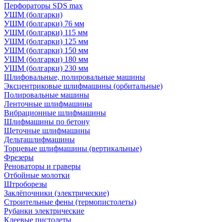
Перфораторы SDS max
УШМ (болгарки)
УШМ (болгарки) 76 мм
УШМ (болгарки) 115 мм
УШМ (болгарки) 125 мм
УШМ (болгарки) 150 мм
УШМ (болгарки) 180 мм
УШМ (болгарки) 230 мм
Шлифовальные, полировальные машины
Эксцентриковые шлифмашины (орбитальные)
Полировальные машины
Ленточные шлифмашины
Вибрационные шлифмашины
Шлифмашины по бетону
Щеточные шлифмашины
Дельташлифмашины
Торцевые шлифмашины (вертикальные)
Фрезеры
Реноваторы и граверы
Отбойные молотки
Штроборезы
Заклёпочники (электрические)
Строительные фены (термопистолеты)
Рубанки электрические
Клеевые пистолеты