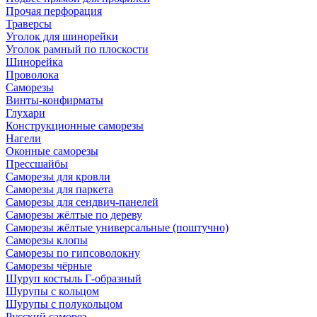
Прочая перфорация
Траверсы
Уголок для шинорейки
Уголок рамный по плоскости
Шинорейка
Проволока
Саморезы
Винты-конфирматы
Глухари
Конструкционные саморезы
Нагели
Оконные саморезы
Прессшайбы
Саморезы для кровли
Саморезы для паркета
Саморезы для сендвич-панелей
Саморезы жёлтые по дереву
Саморезы жёлтые универсальные (поштучно)
Саморезы клопы
Саморезы по гипсоволокну
Саморезы чёрные
Шуруп костыль Г-образный
Шурупы с кольцом
Шурупы с полукольцом
Русский саморез