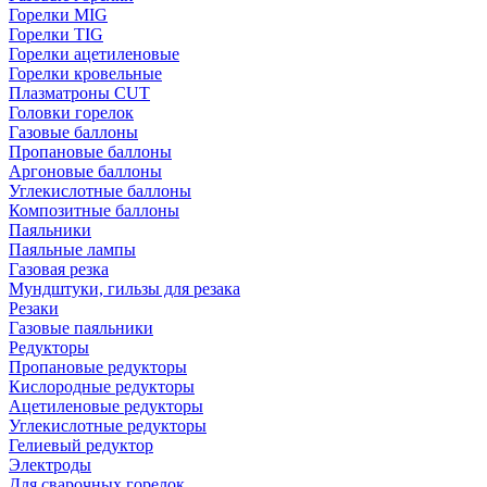
Горелки MIG
Горелки TIG
Горелки ацетиленовые
Горелки кровельные
Плазматроны CUT
Головки горелок
Газовые баллоны
Пропановые баллоны
Аргоновые баллоны
Углекислотные баллоны
Композитные баллоны
Паяльники
Паяльные лампы
Газовая резка
Мундштуки, гильзы для резака
Резаки
Газовые паяльники
Редукторы
Пропановые редукторы
Кислородные редукторы
Ацетиленовые редукторы
Углекислотные редукторы
Гелиевый редуктор
Электроды
Для сварочных горелок