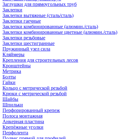
Заглушки для прямоугольных труб
Заклепки
Заклепки вытяжные (сталь/сталь)
Заклепки гаечные
Заклепки комбинированные (алюмин./сталь)
Заклепки комбинированные цветные (алюмин./сталь)
Заклепки резьбовые
Заклепки шестигранные
Пружинный узел сила
Кляймеры
Крепления для строительных лесов
Кронштейны
Метрика
Болты
Гайки
Кольцо с метрической резьбой
Крюки с метрической резьбой
Шайбы
Шпильки
Перфорированный крепеж
Полоса монтажная
Анкерная пластина
Крепёжные уголки
Перфолента
Подвес прямой для профилей