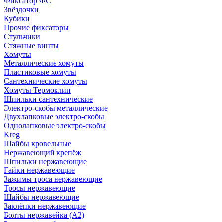
Фиксатор ФС
Звёздочки
Кубики
Прочие фиксаторы
Стульчики
Стяжные винты
Хомуты
Металлические хомуты
Пластиковые хомуты
Сантехнические хомуты
Хомуты Термоклип
Шпильки сантехнические
Электро-скобы металлические
Двухлапковые электро-скобы
Однолапковые электро-скобы
Kreg
Шайбы кровельные
Нержавеющий крепёж
Шпильки нержавеющие
Гайки нержавеющие
Зажимы троса нержавеющие
Тросы нержавеющие
Шайбы нержавеющие
Заклёпки нержавеющие
Болты нержавейка (А2)