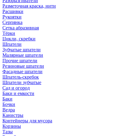
Разбрызгиватели
Разметочная краска, нити
Расшивки
Рукоятки
Серпянка
Сетка абразивная
Тёрки
Цикли, скребки
Шпатели
Зубчатые шпатели
Малярные шпатели
Прочие шпатели
Резиновые шпатели
Фасадные шпатели
Шпатель-скребок
Шпатели зубчатые
Сад и огород
Баки и емкости
Баки
Бочки
Ведра
Канистры
Контейнеры для мусора
Корзины
Тазы