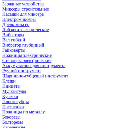
Зарядные устройства
Миксеры строительные
Насадки для миксера
Электромиксеры
Дрель-миксер
Лобзики электрические
Вибраторы
Вал гибкий
Вибратор глубинный
Гайковёрты
Ножницы электрические
Степлеры электрические
Аккумуляторы для инструмента
Ручной инструмент
Шарнирно-губцевый инструмент
Клещи
Пинцеты
Мультитулы
Кусачки
Плоскогубцы
Пассатижи
Ножницы по металлу
Бокорезы
Болторезы
Кабелерезы