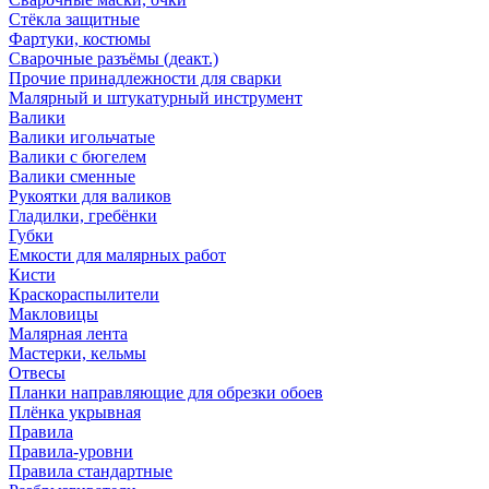
Стёкла защитные
Фартуки, костюмы
Сварочные разъёмы (деакт.)
Прочие принадлежности для сварки
Малярный и штукатурный инструмент
Валики
Валики игольчатые
Валики с бюгелем
Валики сменные
Рукоятки для валиков
Гладилки, гребёнки
Губки
Емкости для малярных работ
Кисти
Краскораспылители
Макловицы
Малярная лента
Мастерки, кельмы
Отвесы
Планки направляющие для обрезки обоев
Плёнка укрывная
Правила
Правила-уровни
Правила стандартные