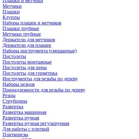
Плашки и метчики
Метчики
Плашки
Клуппы
Наборы плашек и метчиков
Плашки трубные
Метчики трубные
Держатели для метчиков
Держатели для плашек
Наборы инструмента (смешанные)
Пистолеты
Пистолеты монтажные
Пистолеты для пены
Пистолеты для герметика
Инструменты для резьбы по дереву
Наборы резцов
Принадлежности для резьбы по дереву
Резцы
Струбцины
Развертка
Развертка машинная
Развертка ручная
Развертка ручная регулируемая
Для работы с плиткой
Плиткорезы