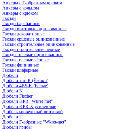
Анкеры с Г-образным крюком
Анкеры с кольцом
Анкеры с крюком
Гвозди
Гвозди барабанные
Гвозди винтовые оцинкованные
Гвозди декоративные
Гвозди ершеные оцинкованные
Гвозди строительные оцинкованные
Гвозди строительные чёрные
Гвозди толевые оцинкованные
Гвозди толевые чёрные
Гвозди финишные
Гвозди шиферные
Дюбели
Дюбели тип К (Ёжики)
Дюбели 4BS-K (Белые)
Дюбели N
Дюбели Fischer
Дюбели KPR "Wkret-met"
Дюбели KPR-Х усиленные
Дюбель кровельный винтовой
Дюбели U
Дюбели Г-образные "Wkret-met"
Дюбели грибы