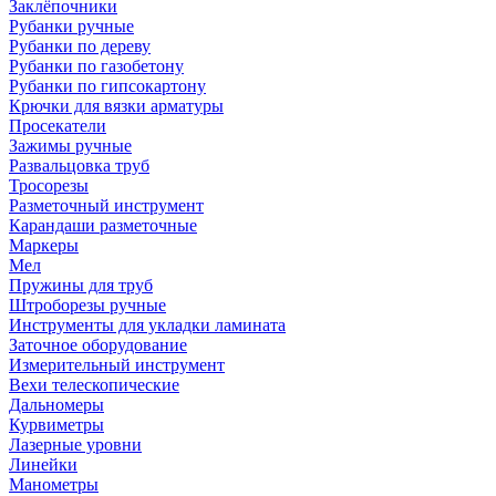
Заклёпочники
Рубанки ручные
Рубанки по дереву
Рубанки по газобетону
Рубанки по гипсокартону
Крючки для вязки арматуры
Просекатели
Зажимы ручные
Развальцовка труб
Тросорезы
Разметочный инструмент
Карандаши разметочные
Маркеры
Мел
Пружины для труб
Штроборезы ручные
Инструменты для укладки ламината
Заточное оборудование
Измерительный инструмент
Вехи телескопические
Дальномеры
Курвиметры
Лазерные уровни
Линейки
Манометры