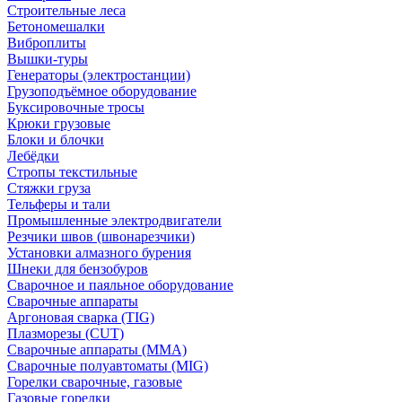
Строительные леса
Бетономешалки
Виброплиты
Вышки-туры
Генераторы (электростанции)
Грузоподъёмное оборудование
Буксировочные тросы
Крюки грузовые
Блоки и блочки
Лебёдки
Стропы текстильные
Стяжки груза
Тельферы и тали
Промышленные электродвигатели
Резчики швов (швонарезчики)
Установки алмазного бурения
Шнеки для бензобуров
Сварочное и паяльное оборудование
Сварочные аппараты
Аргоновая сварка (TIG)
Плазморезы (CUT)
Сварочные аппараты (MMA)
Сварочные полуавтоматы (MIG)
Горелки сварочные, газовые
Газовые горелки