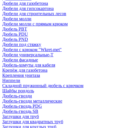
Дюбели для газобетона
Дюбели для гипсокартона
Дюбели для строительных лесов
Дюбели молли
Дюбели молли с прямым крюком
Дюбель PBT
Дюбель PDU
Дюбель PND
Дюбели под стяжку
Дюбели с крюком "Wkret-met"
Дюбели универсальные-Т
Дюбели фасадные
Дюбель-хомуты для кабеля
Крепёж для газобетона
Крепления унитаза
Ниппели
Складной пружинный дюбель с крючком
Шайбы рондоль
Дюбель-гвозди
Дюбель-гвозди металлические
Дюбель-гвоздь PDG
Дюбель-гвоздь SB
Заглушки для труб
Заглушки для квадратных труб
Заглушки для круглых труб