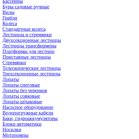
Бассейны
Буры садовые ручные
Вилы
Грабли
Колеса
Стандартные колеса
Лестницы и стремянки
Двухсекционные лестницы
Лестницы трансформеры
Платформы для лестниц
Приставные лестницы
Стремянки
Телескопические лестницы
Трехсекционные лестницы
Лопаты
Лопаты снеговые
Лопаты без черенков
Лопаты совковые
Лопаты штыковые
Насосное оборудование
Водопогружные кабели
Баки, гидроаккумуляторы
Блоки автоматики
Носилки
Мотопомпы