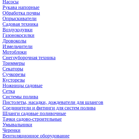
Насосы
Рукава напорные
Обработка почвы
Опрыскиватели
Садовая техника
Воздуходувки
Газонокосилки
Дровоколы
Измельчители
Мотоблоки
Снегоуборочная техника
Триммеры
Секаторы
Сучкорезы
Кусторезы
Ножницы садовые
Сетка
Системы полива
Пистолеты, насадки, дождеватели для шлангов
Соединители и фитинги для систем полива
Шланги садовые поливочные
Тачки садово-строительные
Умывальники
Черенки
Вентиляционное оборудование