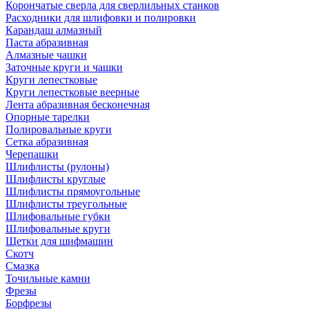
Корончатые сверла для сверлильных станков
Расходники для шлифовки и полировки
Карандаш алмазный
Паста абразивная
Алмазные чашки
Заточные круги и чашки
Круги лепестковые
Круги лепестковые веерные
Лента абразивная бесконечная
Опорные тарелки
Полировальные круги
Сетка абразивная
Черепашки
Шлифлисты (рулоны)
Шлифлисты круглые
Шлифлисты прямоугольные
Шлифлисты треугольные
Шлифовальные губки
Шлифовальные круги
Щетки для шифмашин
Скотч
Смазка
Точильные камни
Фрезы
Борфрезы