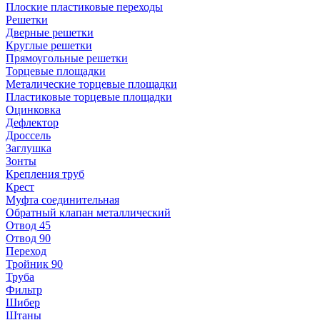
Плоские пластиковые переходы
Решетки
Дверные решетки
Круглые решетки
Прямоугольные решетки
Торцевые площадки
Металические торцевые площадки
Пластиковые торцевые площадки
Оцинковка
Дефлектор
Дроссель
Заглушка
Зонты
Крепления труб
Крест
Муфта соединительная
Обратный клапан металлический
Отвод 45
Отвод 90
Переход
Тройник 90
Труба
Фильтр
Шибер
Штаны