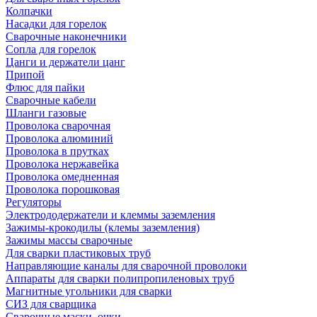
Колпачки
Насадки для горелок
Сварочные наконечники
Сопла для горелок
Цанги и держатели цанг
Припой
Флюс для пайки
Сварочные кабели
Шланги газовые
Проволока сварочная
Проволока алюминий
Проволока в прутках
Проволока нержавейка
Проволока омедненная
Проволока порошковая
Регуляторы
Электрододержатели и клеммы заземления
Зажимы-крокодилы (клемы заземления)
Зажимы массы сварочные
Для сварки пластиковых труб
Направляющие каналы для сварочной проволоки
Аппараты для сварки полипропиленовых труб
Магнитные угольники для сварки
СИЗ для сварщика
Сварочные маски, очки