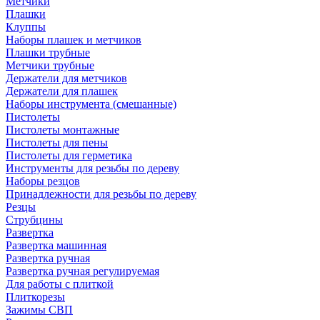
Метчики
Плашки
Клуппы
Наборы плашек и метчиков
Плашки трубные
Метчики трубные
Держатели для метчиков
Держатели для плашек
Наборы инструмента (смешанные)
Пистолеты
Пистолеты монтажные
Пистолеты для пены
Пистолеты для герметика
Инструменты для резьбы по дереву
Наборы резцов
Принадлежности для резьбы по дереву
Резцы
Струбцины
Развертка
Развертка машинная
Развертка ручная
Развертка ручная регулируемая
Для работы с плиткой
Плиткорезы
Зажимы СВП