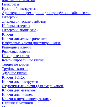
Гайкорезы
Кузовной инструмент
Адаптеры и переходники для трещёток и гайковёртов
Отвёртки
Диэлектрические отвёртки
Наборы отверток
Отвёртки (поштучно)
Ключи
Ключи динамометрические
Имбусовые ключи (шестигранники)
Разводные ключи
Рожковые ключи
Накидные ключи
Комбинированные ключи
Торцевые ключи
Трубные ключи
Ударные ключи
Ключи TORX
Ключи для инструмента
Ступенчатые ключи (для американок)
Ключи для метчиков
Ключи для плашек
Ключи к пружинному зажиму
Плашки и метчики