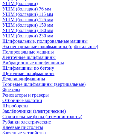
УШМ (болгарки)
УШМ (болгарки) 76 мм
УШМ (болгарки) 115 мм
УШМ (болгарки) 125 мм
УШМ (болгарки) 150 мм
УШМ (болгарки) 180 мм
УШМ (болгарки) 230 мм
Шлифовальные, полировальные машины
Эксцентриковые шлифмашины (орбитальные)
Полировальные машины
Ленточные шлифмашины
Вибрационные шлифмашины
Шлифмашины по бетону
Щеточные шлифмашины
Дельташлифмашины
Торцевые шлифмашины (вертикальные)
Фрезеры
Реноваторы и граверы
Отбойные молотки
Штроборезы
Заклёпочники (электрические)
Строительные фены (термопистолеты)
Рубанки электрические
Клеевые пистолеты
Зарядные устройства