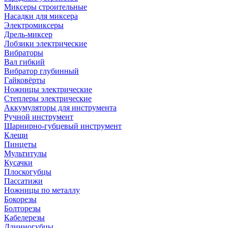
Миксеры строительные
Насадки для миксера
Электромиксеры
Дрель-миксер
Лобзики электрические
Вибраторы
Вал гибкий
Вибратор глубинный
Гайковёрты
Ножницы электрические
Степлеры электрические
Аккумуляторы для инструмента
Ручной инструмент
Шарнирно-губцевый инструмент
Клещи
Пинцеты
Мультитулы
Кусачки
Плоскогубцы
Пассатижи
Ножницы по металлу
Бокорезы
Болторезы
Кабелерезы
Длинногубцы