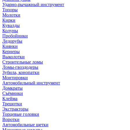
Ударно-рычажный инструмент
Топоры
Молотки
Кирки
Кувалды
Колуны
Пробойники
Ледорубы
Киянки
Кернеры
Выколотки
Строительные ломы
Ломы-гвоздодеры
Зубила, конопатки
Монтировки
Автомобильный инструмент
Домкраты
Съёмники
Клейма
Трещотки
Экстракторы
Торцевые головки
Воротки
Автомобильные щетки
Магнитные захваты