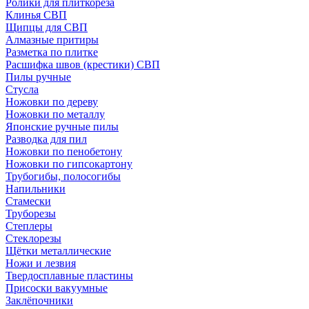
Ролики для плиткореза
Клинья СВП
Щипцы для СВП
Алмазные притиры
Разметка по плитке
Расшифка швов (крестики) СВП
Пилы ручные
Стусла
Ножовки по дереву
Ножовки по металлу
Японские ручные пилы
Разводка для пил
Ножовки по пенобетону
Ножовки по гипсокартону
Трубогибы, полосогибы
Напильники
Стамески
Труборезы
Степлеры
Стеклорезы
Щётки металлические
Ножи и лезвия
Твердосплавные пластины
Присоски вакуумные
Заклёпочники