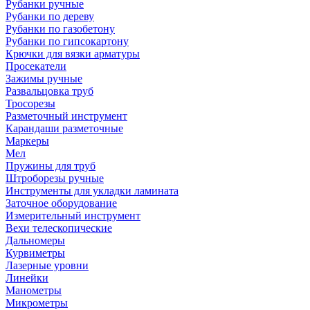
Рубанки ручные
Рубанки по дереву
Рубанки по газобетону
Рубанки по гипсокартону
Крючки для вязки арматуры
Просекатели
Зажимы ручные
Развальцовка труб
Тросорезы
Разметочный инструмент
Карандаши разметочные
Маркеры
Мел
Пружины для труб
Штроборезы ручные
Инструменты для укладки ламината
Заточное оборудование
Измерительный инструмент
Вехи телескопические
Дальномеры
Курвиметры
Лазерные уровни
Линейки
Манометры
Микрометры